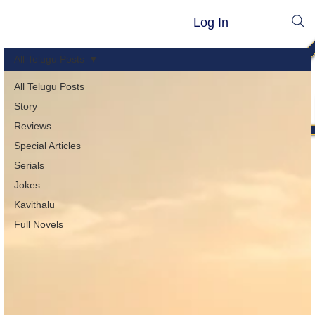
Log In
All Telugu Posts
All Telugu Posts
Story
Reviews
Special Articles
Serials
Jokes
Kavithalu
Full Novels