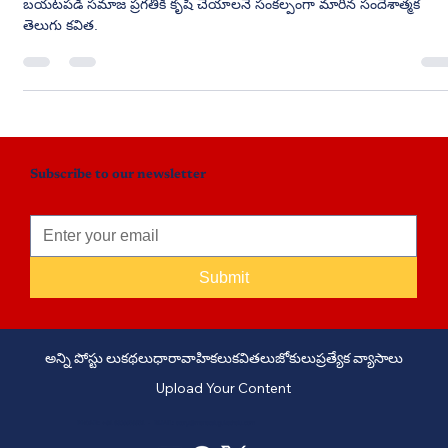
ప్రగతిని పండించేందుకు…
సముద్రం హోరులో జీవన సత్యాన్ని గ్రహించిన ఒక మనసు, తన సమస్యల నుంచి
బయటపడి సమాజ ప్రగతికి కృషి చేయాలనే సంకల్పంగా మారిన సందేశాత్మక
తెలుగు కవిత.
Subscribe to our newsletter
Submit
అన్ని పోస్టు లు
కథలు
ధారావాహికలు
కవితలు
జోకులు
ప్రత్యేక వ్యాసాలు
Upload Your Content