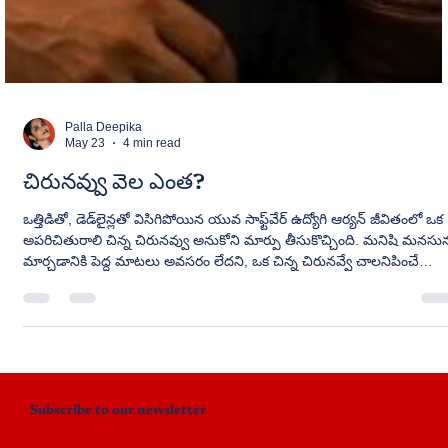
Palla Deepika
May 23
4 min read
చిరునవ్వు వెల ఎంత?
ఒత్తిడితో, డెడ్‌లైన్లతో విసిగిపోయిన యువ సాఫ్ట్‌వేర్ ఉద్యోగి ఆర్యన్ జీవితంలో ఒక
అపరిచితురాలి చిన్న చిరునవ్వు అనుకోని మార్పు తీసుకొచ్చింది. మనిషి మనసు
మార్చడానికి పెద్ద మాటలు అవసరం లేదని, ఒక చిన్న చిరునవ్వే చాలనిపించే
హృద్యమైన భావోద్వేగ కథ — “చిరునవ్వు వెల ఎంత?”