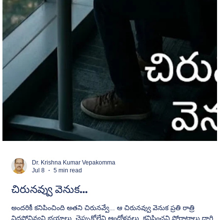
Dr. Krishna Kumar Vepakomma
Jul 8
5 min read
చిరునవ్వు వెనుక…