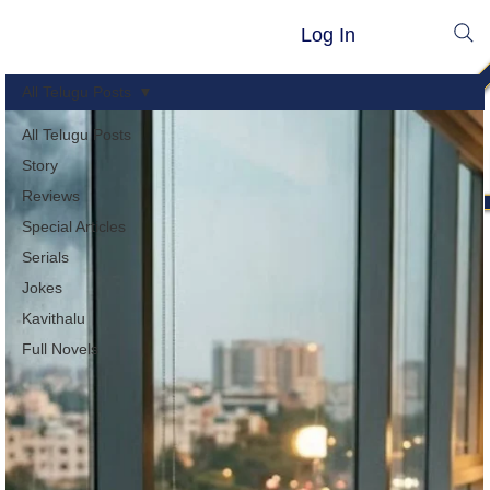
Log In
All Telugu Posts
All Telugu Posts
Story
Reviews
Special Articles
Serials
Jokes
Kavithalu
Full Novels