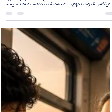
అందరికీ కనిపించింది అతని చిరునవ్వే... ఆ చిరునవ్వు వెనుక ప్రతి రాత్రి
నిద్రపోనివ్వని భయాలు, చెప్పుకోలేని ఆందోళనలు, కనిపించని పోరాటాలు దాగి
ఉన్నాయి. సహాయం అడగడం బలహీనత కాదు... ధైర్యమని గుర్తుచేసే భావోద్వేగ
కథ.