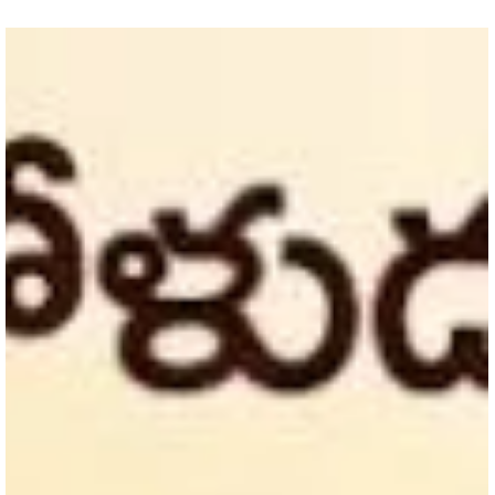
కరికాల చోళుడు - పార్ట్ 98
దక్షిణ భారత చరిత్రలో చిరస్థాయిగా నిలిచిన కరికాల చోళుడు కేవలం గొప్ప యోధు
కాదు. ప్రజా సంక్షేమం, నీటి వనరుల అభివృద్ధి, పరిపాలనా సామర్థ్యంతో తన ప్రత్య
ముద్ర వేసిన మహారాజు. కావేరి నదిపై నిర్మించిన కల్లణై ఆనకట్ట ఆయన పేరు
చరిత్రలో శాశ్వతంగా నిలిచేలా చేసింది. కరికాల చోళుడి పరాక్రమం, పాలన,
విజయాలు, కీర్తిని తెలుసుకుందాం – ఎపిసోడ్ 98.