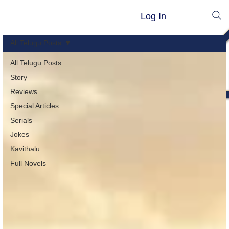
Log In
All Telugu Posts
All Telugu Posts
Story
Reviews
Special Articles
Serials
Jokes
Kavithalu
Full Novels