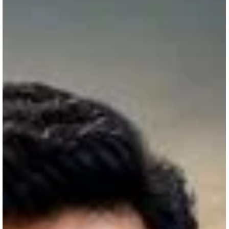
M K Kumar
3 days ago
8 min read
కరికాల చోళుడు - పార్ట్ 97
తామ్రపర్ణి నదీ తీరంలో కావేరి జలాలతో జరిగిన చారిత్రక సంగమం, వంజి
విజయానికి ధర్మమయమైన ముగింపు, కరికాలుని గొప్ప పాలనా తత్వం, వేదవల్లి–
పరంజోతి–ఇలన్‌సేలన్ సేవలకు శాశ్వత గౌరవం ఈ భాగంలోని ప్రధాన ఆకర్షణలు.