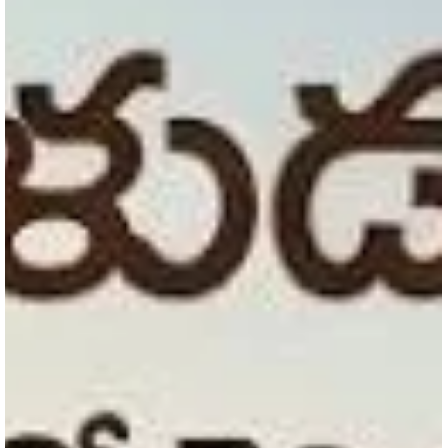
Pandranki Subramani
7 days ago
4 min read
వ్యాపార ప్రపంచం - నవల - ముందుమాట
వ్యాపార విజయానికి నైతిక విలువలు అడ్డంకులా? లేక అవే అసలైన బలమా?
యువ వ్యాపారి సుఖదేవ్ జీవితం, కుటుంబ అనుబంధాలు, వ్యాపార ఒప్పందాలు
ప్రేమ, ప్రలోభాలు, మానవ బలహీనతలు కలిసి సాగించే ఆసక్తికర ప్రయాణానికి ఇద
"వ్యాపార ప్రపంచం" నవల ముందుమాట.