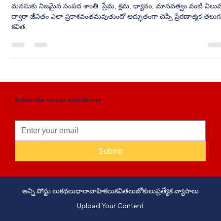
మనశ్శాంతి – జీవనకాంతి
మనసుకు నిజమైన సంపద శాంతి. ప్రేమ, క్షమ, ధ్యానం, మానవత్వం వంటి విలు
ద్వారా జీవితం ఎలా ప్రకాశవంతమవుతుందో అద్భుతంగా చెప్పే ప్రేరణాత్మక తెలుగ
కవిత.
Subscribe to our newsletter
Submit
అన్ని పోస్టు లు
కథలు
ధారావాహికలు
కవితలు
జోకులు
ప్రత్యేక వ్యాసాలు