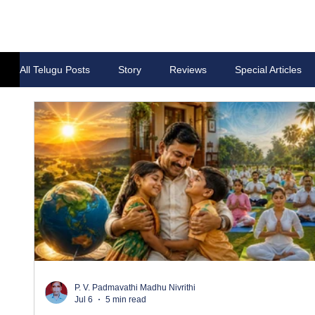
All Telugu Posts
Story
Reviews
Special Articles
P. V. Padmavathi Madhu Nivrithi
Jul 6
5 min read