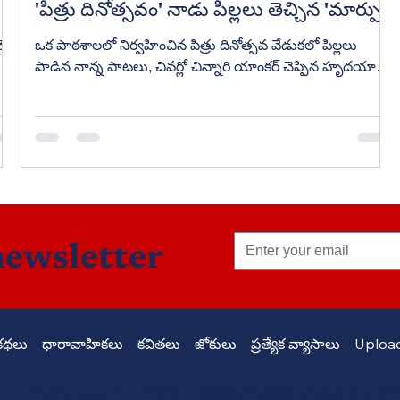
'పిత్రు దినోత్సవం' నాడు పిల్లలు తెచ్చిన 'మార్పు'!
ైన
ఒక పాఠశాలలో నిర్వహించిన పిత్రు దినోత్సవ వేడుకలో పిల్లలు
పాడిన నాన్న పాటలు, చివర్లో చిన్నారి యాంకర్ చెప్పిన హృదయాన్ని
తాకే సందేశం లక్షలాది కుటుంబాల ఆలోచనా విధానాన్ని
ుక
మార్చేస్తుంది. వృద్ధాశ్రమాల్లో ఉన్న తల్లిదండ్రులు మళ్లీ తమ పిల్లల
ను
ఇళ్లకు చేరేలా చేసిన భావోద్వేగ ప్రయాణాన్ని చెప్పే స్ఫూర్తిదాయక కథ
"పిత్రు దినోత్సవం నాడు పిల్లలు తెచ్చిన మార్పు."
newsletter
కథలు
ధారావాహికలు
కవితలు
జోకులు
ప్రత్యేక వ్యాసాలు
Upload
 +91 6309958851 - EMAIL:
story@manatelugukathalu.co