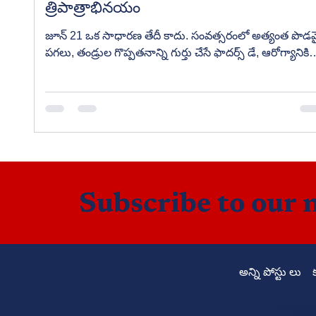
త్రిపాత్రాభినయం
జూన్ 21 ఒక సాధారణ తేదీ కాదు. సంవత్సరంలో అత్యంత పొడవ
పగలు, తండ్రుల గొప్పతనాన్ని గుర్తు చేసే ఫాదర్స్ డే, ఆరోగ్యానికి
మార్గదర్శకమైన అంతర్జాతీయ యోగా దినోత్సవం—ఈ మూడు
విశేషాలను ఒకే వ్యాసంలో సమగ్రంగా పరిచయం చేస్తూ, వాటి వెన
ఉన్న చరిత్ర, శాస్త్రీయ కారణాలు, జీవితానికి ఉపయోగపడే నీతుల
వివరిస్తున్న విలువైన వ్యాసం.
Subscribe to our 
అన్ని పోస్టు లు
PHONE: