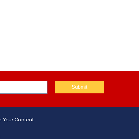
Submit
 Your Content
m