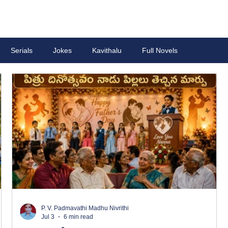
Serials
Jokes
Kavithalu
Full Novels
P. V. Padmavathi Madhu Nivrithi
Jul 3
6 min read