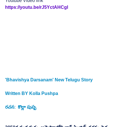
Youtube Video link
https://youtu.be/rJ5YctAHCgI
'Bhavishya Darsanam' New Telugu Story 
Written BY Kolla Pushpa
రచన:  కొల్లా పుష్ప