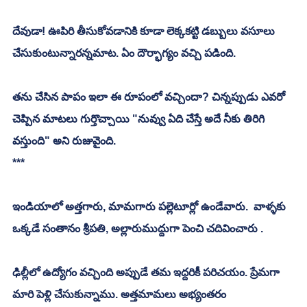
దేవుడా! ఊపిరి తీసుకోవడానికి కూడా లెక్కకట్టి డబ్బులు వసూలు 
చేసుకుంటున్నారన్నమాట. ఏం దౌర్భాగ్యం వచ్చి పడింది.  
తను చేసిన పాపం ఇలా ఈ రూపంలో వచ్చిందా? చిన్నప్పుడు ఎవరో 
చెప్పిన మాటలు గుర్తొచ్చాయి "నువ్వు ఏది చేస్తే అదే నీకు తిరిగి 
వస్తుంది" అని రుజువైంది. 
***
ఇండియాలో అత్తగారు, మామగారు పల్లెటూర్లో ఉండేవారు.  వాళ్ళకు 
ఒక్కడే సంతానం శ్రీపతి, అల్లారుముద్దుగా పెంచి చదివించారు .
ఢిల్లీలో ఉద్యోగం వచ్చింది అప్పుడే తమ ఇద్దరికీ పరిచయం. ప్రేమగా 
మారి పెళ్లి చేసుకున్నాము. అత్తమామలు అభ్యంతరం 