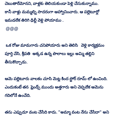
చెబుతారేమోనని, వాళ్లకు తెలియకుండా పెళ్లి చేసుకున్నాము. 
కానీ వాళ్లు మమ్మల్ని సాదరంగా ఆహ్వానించారు. ఆ పల్లెటూర్లో 
ఇమడలేక తిరిగి ఢిల్లీ వెళ్లి పోయాము .
 @@@
 ఒక రోజు మామగారు చనిపోయారు అని తెలిసి   వెళ్లి కార్యక్రమం 
పూర్తి చేసి, శ్రీపతి  అక్కడ ఉన్న పొలాలు ఇల్లు అమ్మి తల్లిని 
తీసుకొచ్చాడు. 
ఆమె పల్లెటూరు వాలకం చూసి మెట్ల కింద స్టోర్ రూమ్ లో ఉంచింది. 
ఎందుకంటే తన  ఫ్రెండ్స్ ముందు అత్తగారు అని చెప్పలేక ఆమెను 
గదిలోనే ఉంచేది. 
తను ఎప్పుడూ వంట చేసేది కాదు. "అమ్మా వంట నేను చేసేదా" అని 