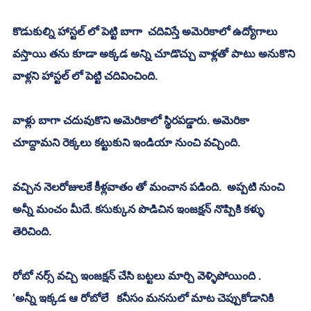
కొడుకుల్ని హాస్టల్ లో పెట్టి బాగా  చదివిస్తే అమెరికాలో ఉద్యోగాలు 
వస్తాయి తను కూడా అక్కడ అన్ని చూడొచ్చు వాళ్లతో పాటు అనుకొని 
వాళ్లని హాస్టల్ లో పెట్టి చదివించింది. 
వాళ్లు బాగా చదువుకొని అమెరికాలో స్థిరపడ్డారు. అమెరికా 
చూద్దామని రెక్కలు కట్టుకుని ఇండియా నుంచి వచ్చింది. 
వచ్చిన నెలరోజులకే కీళ్లవాతం తో మంచాన పడింది.  అప్పటి నుంచి 
అన్నీ మంచం మీదే. కసుక్కున పొడిచిన ఇంజక్షన్ నొప్పికి కళ్ళు 
తెరిచింది. 
రోబో నర్స్ వచ్చి ఇంజక్షన్ చేసి బట్టలు మార్చి వెళ్ళిపోయింది .  
'అన్నీ ఇక్కడ ఆ రోబోలే   కనీసం మనసులో మాట చెప్పుకోడానికి 