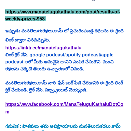
https://www.manatelugukathalu.com/post/results-of-
weekly-prizes-958 
ఇప్పుడు మనతెలుగుకథలు.కామ్ లో ప్రచురింపబడ్డ కథలను ఈ క్రింది 
లింక్ ద్వారా వినవచ్చును.
https://linktr.ee/manatelugukathalu
లింక్ క్లిక్ చేసి, google podcast/spotify podcast/apple 
podcast లలో మీకు అనువైన దానిని ఎంపిక చేసుకొని  మంచి 
కథలను చక్కటి తెలుగు ఉచ్చారణలో వినండి.
మనతెలుగుకథలు.కామ్ వారి  ఫేస్ బుక్ పేజీ చేరడానికి ఈ క్రింది లింక్ 
క్లిక్ చేయండి. లైక్ చేసి, సబ్స్క్రయిబ్ చెయ్యండి.
https://www.facebook.com/ManaTeluguKathaluDotCo
m
గమనిక : పాఠకులు తమ అభిప్రాయాలను మనతెలుగుకథలు.కామ్ 