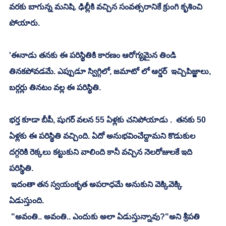
వరకు బాగున్న మనిషి. ఢిల్లీకి వచ్చిన సంవత్సరానికే క్రుంగి కృశించి 
పోయారు. 
'ఈనాడు తనకు ఈ పరిస్థితికి కారణం ఆరోగ్యమైన తిండి 
తినకపోవడమే. ఎప్పుడూ స్విగ్గిలో, జమాటో లో ఆర్డర్  ఇచ్చిపిజ్జాలు, 
బర్గర్లు తినటం వల్ల ఈ పరిస్థితి.
భర్త కూడా బీపీ, షుగర్ వలన 55 ఏళ్లకు చనిపోయాడు .  తనకు 50 
ఏళ్లకు ఈ పరిస్థితి వచ్చింది. ఏదో అనుభవించేద్దామని కొడుకుల 
దగ్గరికి రెక్కలు కట్టుకుని వాలింది కానీ వచ్చిన నెలరోజులకే ఇది 
పరిస్థితి. 
 ఇదంతా తన స్వయంకృత అపరాధమే అనుకుని వెక్కివెక్కి 
ఏడుస్తుంది. 
 "అవంతి.. అవంతి.. ఎందుకు అలా ఏడుస్తున్నావు?"అని శ్రీపతి 