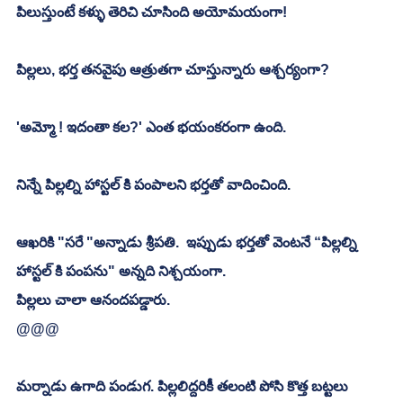
పిలుస్తుంటే కళ్ళు తెరిచి చూసింది అయోమయంగా! 
పిల్లలు, భర్త తనవైపు ఆత్రుతగా చూస్తున్నారు ఆశ్చర్యంగా?
'అమ్మో ! ఇదంతా కల?' ఎంత భయంకరంగా ఉంది. 
నిన్నే పిల్లల్ని హాస్టల్ కి పంపాలని భర్తతో వాదించింది.
ఆఖరికి "సరే "అన్నాడు శ్రీపతి.  ఇప్పుడు భర్తతో వెంటనే “పిల్లల్ని 
హాస్టల్ కి పంపను" అన్నది నిశ్చయంగా. 
పిల్లలు చాలా ఆనందపడ్డారు. 
@@@
మర్నాడు ఉగాది పండుగ. పిల్లలిద్దరికీ తలంటి పోసి కొత్త బట్టలు 