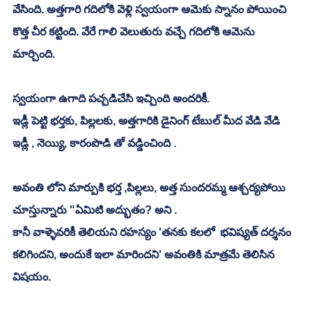
వేసింది. అత్తగారి గదిలోకి వెళ్లి స్వయంగా ఆమెకు స్నానం పోయించి 
కొత్త చీర కట్టింది. వేరే గాలి వెలుతురు వచ్చే గదిలోకి ఆమెను 
మార్చింది. 
స్వయంగా ఉగాది పచ్చడిచేసి ఇచ్చింది అందరికీ. 
ఇడ్లీ పెట్టి భర్తకు, పిల్లలకు, అత్తగారికి డైనింగ్ టేబుల్ మీద వేడి వేడి 
ఇడ్లీ , నెయ్యి, కారంపొడి తో వడ్డించింది .
అవంతి లోని మార్పుకి భర్త ,పిల్లలు, అత్త సుందరమ్మ ఆశ్చర్యపోయి 
చూస్తున్నారు "ఏమిటి అద్భుతం? అని .
కానీ వాళ్ళెవరికీ తెలియని రహస్యం 'తనకు కలలో  భవిష్యత్ దర్శనం 
కలిగిందని, అందుకే ఇలా మారిందని' అవంతికి మాత్రమే తెలిసిన 
విషయం.