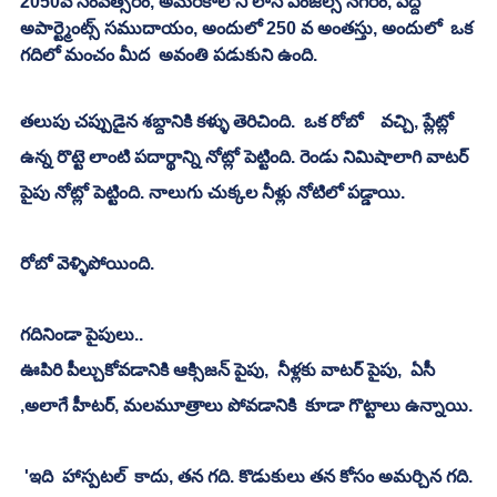
2050వ సంవత్సరం, అమెరికాలోని లాస్ ఏంజిల్స్ నగరం, పెద్ద 
అపార్ట్మెంట్స్ సముదాయం, అందులో 250 వ అంతస్తు, అందులో  ఒక 
గదిలో మంచం మీద  అవంతి పడుకుని ఉంది.
తలుపు చప్పుడైన శబ్దానికి కళ్ళు తెరిచింది.  ఒక రోబో    వచ్చి, ప్లేట్లో 
ఉన్న రొట్టె లాంటి పదార్థాన్ని నోట్లో పెట్టింది. రెండు నిమిషాలాగి వాటర్ 
పైపు నోట్లో పెట్టింది. నాలుగు చుక్కల నీళ్లు నోటిలో పడ్డాయి. 
రోబో వెళ్ళిపోయింది. 
గదినిండా పైపులు..
ఊపిరి పీల్చుకోవడానికి ఆక్సిజన్ పైపు,  నీళ్లకు వాటర్ పైపు,  ఏసీ 
,అలాగే హీటర్, మలమూత్రాలు పోవడానికి  కూడా గొట్టాలు ఉన్నాయి.
 'ఇది  హాస్పటల్  కాదు, తన గది. కొడుకులు తన కోసం అమర్చిన గది. 