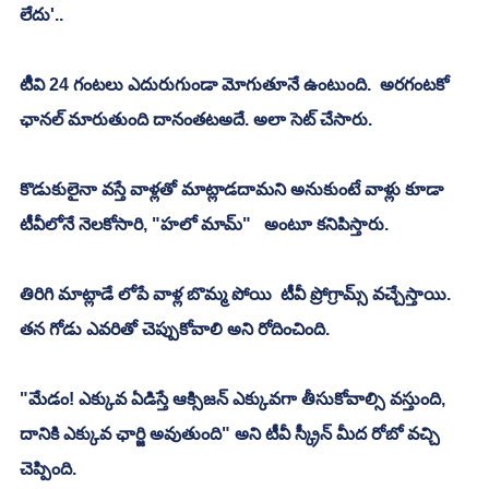
లేదు'..
టిీవి 24 గంటలు ఎదురుగుండా మోగుతూనే ఉంటుంది.  అరగంటకో 
ఛానల్ మారుతుంది దానంతటఅదే. అలా సెట్ చేసారు. 
కొడుకులైనా వస్తే వాళ్లతో మాట్లాడదామని అనుకుంటే వాళ్లు కూడా 
టీవీలోనే నెలకోసారి, "హలో మామ్"   అంటూ కనిపిస్తారు. 
తిరిగి మాట్లాడే లోపే వాళ్ల బొమ్మ పోయి  టీవీ ప్రోగ్రామ్స్ వచ్చేస్తాయి. 
తన గోడు ఎవరితో చెప్పుకోవాలి అని రోదించింది. 
"మేడం! ఎక్కువ ఏడిస్తే ఆక్సిజన్ ఎక్కువగా తీసుకోవాల్సి వస్తుంది, 
దానికి ఎక్కువ ఛార్జి అవుతుంది" అని టీవీ స్క్రీన్ మీద రోబో వచ్చి 
చెప్పింది. 