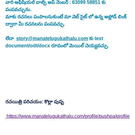
వారి అఫీషియల్ వాట్స్ అప్ నెంబర్ : 63099 58851 కు 
పంపవచ్చును.
మాకు రచనలు పంపాలనుకుంటే మా వెబ్ సైట్ లో ఉన్న అప్లోడ్ లింక్ 
ద్వారా మీ రచనలను పంపవచ్చు.
లేదా  
story@manatelugukathalu.com
 కు text 
document/odt/docx రూపంలో మెయిల్ చెయ్యవచ్చు.
రచయిత్రి పరిచయం: కొల్లా పుష్ప
 https://www.manatelugukathalu.com/profile/pushpa/profile