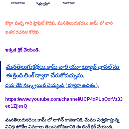
     ********          *శుభం*           *******
కొల్లా పుష్ప గారి ప్రొఫైల్ కొరకు, మనతెలుగుకథలు.కామ్ లో వారి 
ఇతర రచనల కొరకు 
ఇక్కడ క్లిక్ చేయండి.   
మనతెలుగుకథలు.కామ్ వారి యూ ట్యూబ్ ఛానల్ ను 
ఈ క్రింది లింక్ ద్వారా చేరుకోవచ్చును.
దయ చేసి సబ్స్క్రయిబ్ చెయ్యండి ( పూర్తిగా ఉచితం ).
https://www.youtube.com/channel/UCP4xPLpOxrVz33
eo1ZjlesQ
మనతెలుగుకథలు.కామ్ లో లాగిన్ కావడానికి, మేము నిర్వహిస్తున్న 
వివిధ పోటీల వివరాలు తెలుసుకోవడానికి ఈ లింక్ క్లిక్ చేయండి
.         