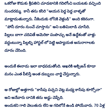
ఒకరోజు కొడుకు శ్రీపతిని చూడటానికి గదిలోంచి బయటకు వచ్చింది 
సుందరమ్మ.  కానీ తను కసిరి "ఆయన పెద్ద పెద్ద వాళ్ళతో 
మాట్లాడుతున్నారు. నీకెందుకు లోనికి వెళ్లండి” అంది కఠినంగా.
 "పోనీ దూరం నుంచే చూస్తాను" అని బతిమిలాడి చూసేది. 
పిల్లలు బాగా చదివితే అమెరికా పంపొచ్చు అనే ఉద్దేశంతో వాళ్లు 
వద్దంటున్నా పిల్లల్ని హాస్టల్ లో పెట్టి ఆప్యాయత అనురాగాలకు 
దూరం చేసింది. 
అందుకే ఈనాడు ఇలా బాధపడుతోంది. ఆఖరికి ఆక్సిజన్ కూడా 
మనం ఎంత పీలిస్తే అంత డబ్బులు చార్జి చేస్తున్నారు.
ఆ రోజుల్లో అత్తగారు "కాసేపు పచ్చని చెట్ల మధ్య కాసేపు కూర్చోనా" 
అని అనేవారు దానికి తను అడ్డు చెప్పేది. 
అందుకని గాలి వెలుతురు లేని ఆ గదిలోనే ఉండి పోయేవారు. 70 ఏళ్ల 