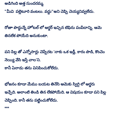
అడిగింది అత్త సుందరమ్మ. 
"మీవి  పల్లెటూరి వంటలు. వద్దు"అని చెప్పి చెయ్యనివ్వలేదు. 
రోజుా పొద్దున్నే హోటల్ లో ఆర్డర్ ఇచ్చిన టిఫిను పంపేదాన్ని. ఆమె 
తినలేక పోయేది అనుకుంటా.
పని పిల్ల తో ఎన్నోసార్లు చెప్పేరట ‘నాకు ఒక ఇడ్లీ, కారం పొడి, కొంచెం 
నెయ్యి వేసి ఇస్తే చాల’ని. 
కానీ ఏనాడు తను వినిపించుకోలేదు. 
భోజనం కూడా మేము బయట తినేసి ఆమెకు స్విగ్గి లో ఆర్డరు  
ఇచ్చేది. అలాంటి తిండి తిన లేకపోయేది. ఆ విషయం కూడా పని పిల్ల 
చెప్పింది. కానీ తను పట్టించుకోలేదు. 
***