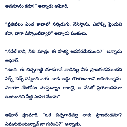
అవమానం కదూ!” అన్నాడు అఘోర్.
“ప్రతిఫలం ఎంత కావాలో నన్నడుగు. నేనిస్తాను. ఎటొచ్చీ ఫ్రెండుని 
కదా, బాగా డిస్కౌంటివ్వాలి” అన్నాడు పంతులు.   
“సరేలే కానీ, నీకు మాత్రం ఈ హత్య అవసరమేముంది?” అన్నాడు 
అఘోర్.
“ఉంది. ఈ బిచ్చగాణ్ణి చూడగానే వాడివల్ల నీకు ప్రాణగండముందని 
సిక్స్త్ సెన్స్ చెప్పింది నాకు. వాడి అడ్డు తొలగించాలని అనుకున్నాను. 
ఎలాగూ వేటకోసం చూస్తున్నాం కాబట్టి, ఆ వేటకో ప్రయోజనమూ 
ఉంటుందని వీణ్ణి ఎంపిక చేశాను”
అఘోర్ క్షణమాగి, “ఒక బిచ్చగాడివల్ల నాకు ప్రాణగండమా? 
ఏమనుకుంటున్నావ్ నా గురించి?” అన్నాడు.