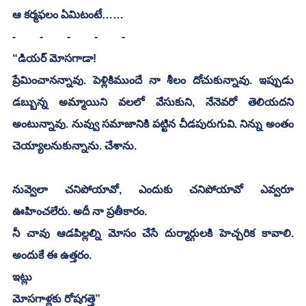
ఆ కర్మఫలం ఏమిటంటే…… 
-	-	-	-	-
“డియర్ మోసగాడా!
ప్రేమించానన్నావు. పెళ్లికిముందే నా శీలం దోచుకున్నావు. ఇప్పుడు 
డబ్బున్న అమ్మాయిని వలలో వేసుకుని, నేనెవరో తెలియదని 
అంటున్నావు. నువ్వు సమాజానికి పట్టిన చీడపురుగువి. నిన్ను అంతం 
చెయ్యాలనుకున్నాను. చేశాను. 
నువ్వెలా చనిపోయావో, ఎందుకు చనిపోయావో ఎవ్వరూ 
ఊహించలేరు. అదీ నా ప్రతీకారం.
నీ చావు ఆడపిల్లల్ని మోసం చేసే దుర్మార్గులకి హెచ్చరిక కావాలి. 
అందుకే ఈ ఉత్తరం.
ఇట్లు
మోసగాళ్లకు రోషగత్తె”