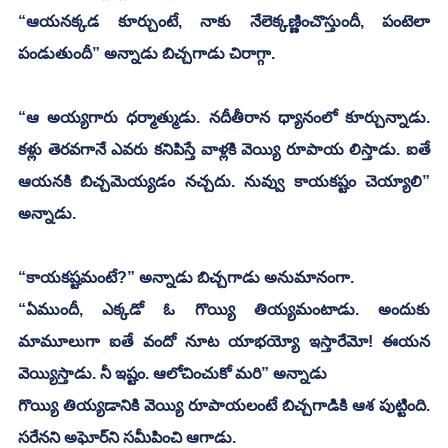
“ఆయనక్కడ కూర్చుంటే, నాకు నేలెక్కణ్ణించొస్తుందీ, పంటెలా 
పండుతుందీ” అన్నాడు బిచ్చగాడు చిరాగ్గా.
“ఆ అయ్యగారు ధర్మాత్ముడు. నదీతీరాన ధ్యానంలో కూర్చున్నాడు. 
కళ్లు తెరవగానే ఎవరు కనిపిస్తే వాళ్లకి వెయ్యి రూపాయ లిస్తాడు. ఐతే 
ఆయనకి బిచ్చమెయ్యడం నచ్చదు. నువ్వు కాయకష్టం చెయ్యాలి” 
అన్నాడు. 
“కాయకష్టమంటే?” అన్నాడు బిచ్చగాడు అనుమానంగా. 
“ఏముందీ, ఎక్కడో ఓ గొయ్యి తియ్యమంటాడు. అందుకు 
మామూలుగా ఐతే వందో నూట యాభయ్యో ఇస్తారేమో! ఈయన 
వెయ్యిస్తాడు. నీ ఇష్టం. ఆలోచించుకో మరి” అన్నాడు 
గొయ్యి తియ్యడానికి వెయ్యి రూపాయలంటే బిచ్చగాడికి ఆశ పుట్టింది. 
సరేనని అఘోర్‌ని సమీపించి ఆగాడు.