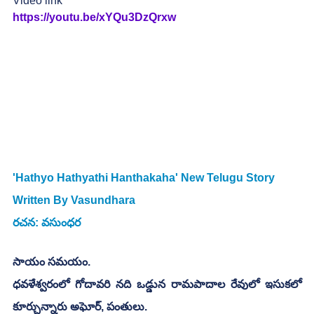
Video link
https://youtu.be/xYQu3DzQrxw
'Hathyo Hathyathi Hanthakaha' New Telugu Story 
Written By Vasundhara
రచన: వసుంధర
సాయం సమయం. 
ధవళేశ్వరంలో గోదావరి నది ఒడ్డున రామపాదాల రేవులో ఇసుకలో 
కూర్చున్నారు అఘోర్, పంతులు.