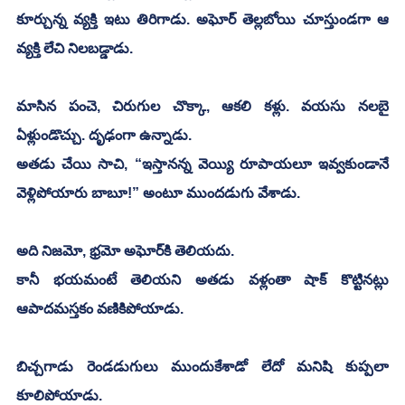
కూర్చున్న వ్యక్తి ఇటు తిరిగాడు. అఘోర్ తెల్లబోయి చూస్తుండగా ఆ 
వ్యక్తి లేచి నిలబడ్డాడు.
మాసిన పంచె, చిరుగుల చొక్కా, ఆకలి కళ్లు. వయసు నలబై 
ఏళ్లుండొచ్చు. దృఢంగా ఉన్నాడు. 
అతడు చేయి సాచి, “ఇస్తానన్న వెయ్యి రూపాయలూ ఇవ్వకుండానే 
వెళ్లిపోయారు బాబూ!” అంటూ ముందడుగు వేశాడు. 
అది నిజమో, భ్రమో అఘోర్‌కి తెలియదు. 
కానీ భయమంటే తెలియని అతడు వళ్లంతా షాక్ కొట్టినట్లు 
ఆపాదమస్తకం వణికిపోయాడు. 
బిచ్చగాడు రెండడుగులు ముందుకేశాడో లేదో మనిషి కుప్పలా 
కూలిపోయాడు. 