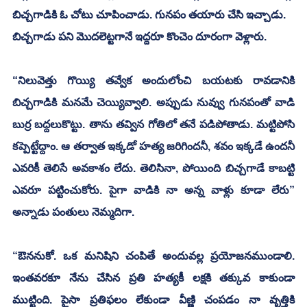
బిచ్చగాడికి ఓ చోటు చూపించాడు. గునపం తయారు చేసి ఇచ్చాడు.
బిచ్చగాడు పని మొదలెట్టగానే ఇద్దరూ కొంచెం దూరంగా వెళ్లారు.
“నిలువెత్తు గొయ్యి తవ్వేక అందులోంచి బయటకు రావడానికి 
బిచ్చగాడికి మనమే చెయ్యివ్వాలి. అప్పుడు నువ్వు గునపంతో వాడి 
బుర్ర బద్దలుకొట్టు. తాను తవ్విన గోతిలో తనే పడిపోతాడు. మట్టిపోసి 
కప్పెట్టేద్దాం. ఆ తర్వాత ఇక్కడో హత్య జరిగిందనీ, శవం ఇక్కడే ఉందనీ 
ఎవరికీ తెలిసే అవకాశం లేదు. తెలిసినా, పోయింది బిచ్చగాడే కాబట్టి 
ఎవరూ పట్టించుకోరు. పైగా వాడికి నా అన్న వాళ్లు కూడా లేరు” 
అన్నాడు పంతులు నెమ్మదిగా.
“ఔననుకో. ఒక మనిషిని చంపితే అందువల్ల ప్రయోజనముండాలి. 
ఇంతవరకూ నేను చేసిన ప్రతి హత్యకీ లక్షకి తక్కువ కాకుండా 
ముట్టింది. పైసా ప్రతిఫలం లేకుండా వీణ్ణి చంపడం నా వృత్తికి 