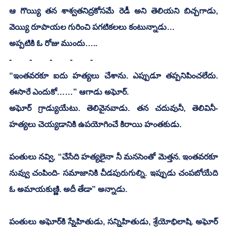
ఆ గొయ్యి తన శాశ్వతనిద్రకోసమే రెడీ అని తెలియని బిచ్చగాడు, 
వెయ్యి రూపాయల గురించి పగటికలలు కంటున్నాడు…
అప్పటికి ఓ రోజు ముందు…..
-	-	-	-	-
“ఇంతవరకూ ఐదు హత్యలు చేశాను. ఎప్పుడూ తప్పనిపించలేదు. 
ఈసారే ఎందుకో……” ఆగాడు అఘోర్.
అఘోర్ గ్రాడ్యుయేటు. తెలివైనవాడు. తన చదువునీ, తెలివినీ- 
హత్యలు చెయ్యడానికి ఉపయోగించే కిరాయి హంతకుడు.
పంతులు నవ్వి, “చేసేది హత్యలైనా నీ మనసెంతో మెత్తన. ఇంతవరకూ 
నువ్వు చంపింది- సమాజానికి చీడపురుగుల్ని. ఇప్పుడు చంపబోయేది 
ఓ అమాయకుణ్ణి. అదీ తేడా” అన్నాడు.
పంతులు అఘోర్‌కి స్నేహితుడు, సన్నిహితుడు, శ్రేయోభిలాషి. అఘోర్ 