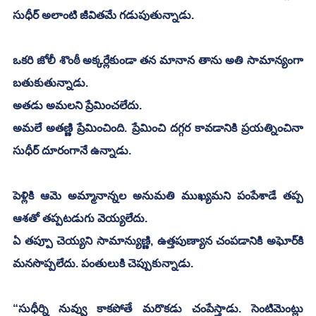
సుధీర్ అలాంటి జీవితమే గడుపుతున్నాడు.
ఒకరి జోలీ శొంఠీ అక్కర్లేకుండా తన మానాన తాను అతి సామాన్యంగా 
బతుకుతున్నాడు. 
అతడు అమలని ప్రేమించలేదు. 
అమలే అతణ్ణి ప్రేమించింది. ప్రేమించి దగ్గర కావడానికి ప్రయత్నించినా 
సుధీర్ దూరంగానే ఉన్నాడు. 
పెళ్లికి ఆమె అమ్మానాన్నల అనుమతి ముఖ్యమని పంపేశాడే తప్ప 
ఆశతో తప్పటడుగు వెయ్యలేదు.
ఏ తప్పూ చెయ్యని సామాన్యుణ్ణి, ఉత్తపుణ్యాన చంపడానికి అఘోర్‌కి 
మనసొప్పలేదు. పంతులుకి చెప్పుకున్నాడు.
“సుధీర్ని నువ్వు కాకపోతే మరొకడు చంపేస్తాడు. సెంటిమెంట్లు 