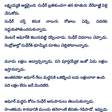
లక్ష్మయ్యకి అర్థమైంది. సుధీర్ బ్రతికుండగా తన కూతురు వేరేవాణ్ణి పెళ్లి 
చేసుకోదు. 
సుధీర్ చస్తే కనుక నాలుగు రోజులు ఏడ్చి, చివరకు 
సద్దుకుపోతుందనుకున్నాడు. 
వెంటనే అఘోర్‌కి కబురుపెట్టి రప్పించాడు. సుధీర్ వివరాలు చెప్పాడు. 
రెండ్రోజుల్లో సుధీర్‌కి భూమ్మీద నూకలు చెల్లిపోవాలన్నాడు. 
మూడు లక్షలు అడ్వాన్సన్నాడు. పని పూర్తయ్యేక ఇంకో ఏడు లక్షలు 
ఇస్తానన్నాడు. 
అంతవరకూ అఘోర్ రేటు మర్డరుకి ఒకట్నించి ఐదు లక్షలదాకా ఉంది. 
పది లక్షల బేరం ఇదే మొదటిది. 
అఘోర్ మర్డరు కోసం సుధీర్ ఆనుపానులు తెలుసుకున్నాడు. 
హంతకుడు కావడానికి ముందు తనెలాంటి జీవితం గడిపాడో, ఇప్పుడు 