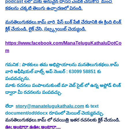
podcast లలో మీకు అనువైన దానిని ఎంపిక చేసుకొని  మంచి 
కథలను చక్కటి తెలుగు ఉచ్చారణలో వినండి.
మనతెలుగుకథలు.కామ్ వారి  ఫేస్ బుక్ పేజీ చేరడానికి ఈ క్రింది లింక్ 
క్లిక్ చేయండి. లైక్ చేసి, సబ్స్క్రయిబ్ చెయ్యండి.
https://www.facebook.com/ManaTeluguKathaluDotCo
m
గమనిక : పాఠకులు తమ అభిప్రాయాలను మనతెలుగుకథలు.కామ్ 
వారి అఫీషియల్ వాట్స్ అప్ నెంబర్ : 63099 58851 కు 
పంపవచ్చును.
మాకు రచనలు పంపాలనుకుంటే మా వెబ్ సైట్ లో ఉన్న అప్లోడ్ లింక్ 
ద్వారా మీ రచనలను పంపవచ్చు.
లేదా  
story@manatelugukathalu.com
 కు text 
document/odt/docx రూపంలో మెయిల్ చెయ్యవచ్చు.
మనతెలుగుకథలు.కామ్ లో రచయిత్రి ఇతర రచనలకు క్లిక్ చేయండి.
ఊఁ అంటారా ఉఊఁ అంటారా…