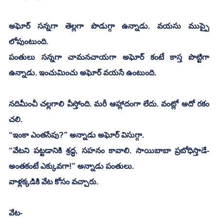
అఘోర్‌ సన్నగా తెల్లగా పొడుగ్గా ఉన్నాడు. వయసు ముప్పై 
లోపుంటుంది. 
పంతులు సన్నగా చామనచాయగా అఘోర్‌ కంటే కాస్త పొట్టిగా 
ఉన్నాడు. ఇంచుమించు అఘోర్ వయసే ఉంటుంది. 
నదిమీంచీ చల్లగాలి వీస్తోంది. మరీ ఆహ్లాదంగా లేదు. వంట్లో అదో రకం 
చలి.
“ఇంకా ఎంతసేపు?” అన్నాడు అఘోర్ విసుగ్గా. 
“వేటని పట్టడానికి శ్రద్ధ, సహనం కావాలి. సాయిబాబా ప్రబోధిస్తాడే- 
అంతకంటే ఎక్కువగా!” అన్నాడు పంతులు.
వాళ్లక్కడికి వేట కోసం వచ్చారు. 
వేట- 