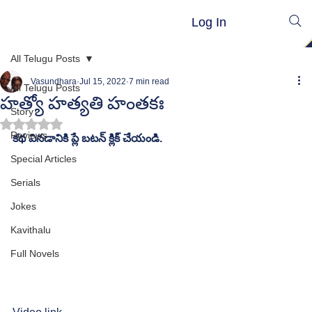
Log In
All Telugu Posts
Vasundhara
Jul 15, 2022
7 min read
All Telugu Posts
హత్యో హత్యతి హంతకః
Story
Rated NaN out of 5 stars.
Reviews
కథ వినడానికి ప్లే బటన్ క్లిక్ చేయండి.
Special Articles
Serials
Jokes
Kavithalu
Full Novels