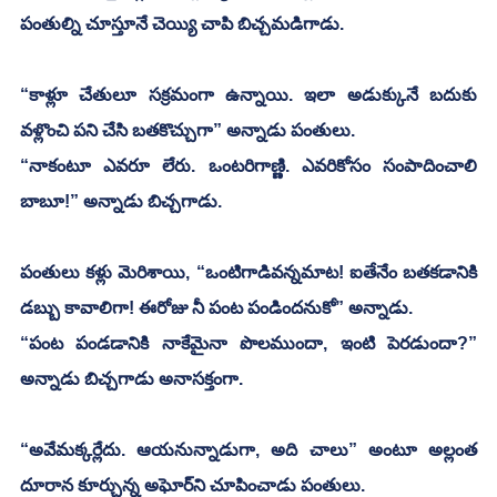
పంతుల్ని చూస్తూనే చెయ్యి చాపి బిచ్చమడిగాడు.
“కాళ్లూ చేతులూ సక్రమంగా ఉన్నాయి. ఇలా అడుక్కునే బదుకు 
వళ్లొంచి పని చేసి బతకొచ్చుగా” అన్నాడు పంతులు.
“నాకంటూ ఎవరూ లేరు. ఒంటరిగాణ్ణి. ఎవరికోసం సంపాదించాలి 
బాబూ!” అన్నాడు బిచ్చగాడు.
పంతులు కళ్లు మెరిశాయి, “ఒంటిగాడివన్నమాట! ఐతేనేం బతకడానికి 
డబ్బు కావాలిగా! ఈరోజు నీ పంట పండిందనుకో” అన్నాడు.
“పంట పండడానికి నాకేమైనా పొలముందా, ఇంటి పెరడుందా?” 
అన్నాడు బిచ్చగాడు అనాసక్తంగా.
“అవేమక్కర్లేదు. ఆయనున్నాడుగా, అది చాలు” అంటూ అల్లంత 
దూరాన కూర్చున్న అఘోర్‌ని చూపించాడు పంతులు.