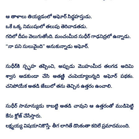
ఆ తాళాలు తియ్యడంలో అఘోర్ సిద్ధహస్తుడు. 
ఒకే ఒక్క నిముషంలో తలుపు తెరిచాడతడు.
గదిలో దీపం వెలుగుతోంది. మంచంమీద సుధీర్ గాఢనిద్రలో ఉన్నాడు.  
“నా పని సులువైంది” అనుకున్నాడు అఘోర్. 
సుధీర్‌కి స్పృహ తప్పించి, అప్పుడు మొహంమీద తలగడ అదిమి 
శ్వాస ఆడకుండా చేసి అతణ్ణి చంపెయ్యాలన్నది అఘోర్ పథకం. 
చనిపోయేక అతడి జేబులో తను తెచ్చిన ఉత్తరం ఉంచాలి. 
సుధీర్ సామాన్యుడు కాబట్టి అతడి చావుని ఆ ఉత్తరంతో ముడిపెట్టి 
కేసు క్లోజ్ చేసేస్తారు. 
లక్ష్మయ్య విషయానికొస్తే- తీగ లాగితే డొంకంతా కదిలే ప్రమాదముంది. 