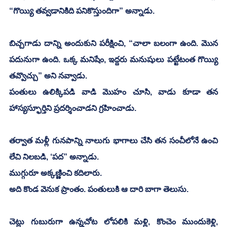
“గొయ్యి తవ్వడానికిది పనికొస్తుందిగా” అన్నాడు. 
బిచ్చగాడు దాన్ని అందుకుని పరీక్షించి, “చాలా బలంగా ఉంది. మొన 
పదునుగా ఉంది. ఒక్క మనిషేం, ఇద్దరు మనుషులు పట్టేటంత గొయ్యి 
తవ్వొచ్చు” అని నవ్వాడు.
పంతులు ఉలిక్కిపడి వాడి మొహం చూసి, వాడు కూడా తన 
హాస్యస్ఫూర్తిని ప్రదర్శించాడని గ్రహించాడు. 
తర్వాత మళ్లీ గునపాన్ని నాలుగు భాగాలు చేసి తన సంచీలోనే ఉంచి 
లేచి నిలబడి, ‘పద” అన్నాడు.
ముగ్గురూ అక్కణ్ణించి కదిలారు. 
అది కొండ వెనుక ప్రాంతం. పంతులుకి ఆ దారి బాగా తెలుసు. 
చెట్లు గుబురుగా ఉన్నచోట లోపలికి మళ్లి, కొంచెం ముందుకెళ్లి, 