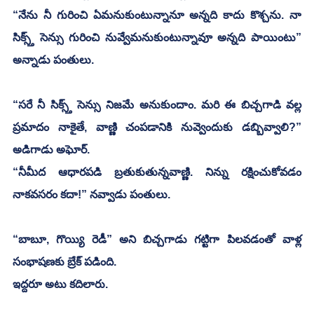
“నేను నీ గురించి ఏమనుకుంటున్నానూ అన్నది కాదు కొశ్చను. నా 
సిక్స్త్ సెన్సు గురించి నువ్వేమనుకుంటున్నావూ అన్నది పాయింటు” 
అన్నాడు పంతులు.
“సరే నీ సిక్స్త్ సెన్సు నిజమే అనుకుందాం. మరి ఈ బిచ్చగాడి వల్ల 
ప్రమాదం నాకైతే, వాణ్ణి చంపడానికి నువ్వెందుకు డబ్బివ్వాలి?” 
అడిగాడు అఘోర్.
“నీమీద ఆధారపడి బ్రతుకుతున్నవాణ్ణి. నిన్ను రక్షించుకోవడం 
నాకవసరం కదా!” నవ్వాడు పంతులు.
“బాబూ, గొయ్యి రెడీ” అని బిచ్చగాడు గట్టిగా పిలవడంతో వాళ్ల 
సంభాషణకు బ్రేక్ పడింది.
ఇద్దరూ అటు కదిలారు.