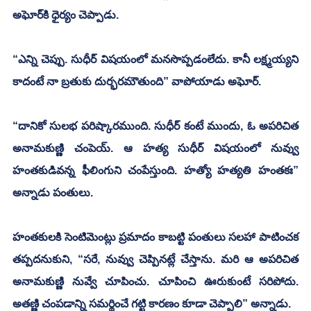
అఘోర్‌కి ధైర్యం చెప్పాడు.
“ఎన్ని చెప్పు. సుధీర్ విషయంలో మనసొప్పడంలేదు. కానీ లక్ష్మయ్యని 
కాదంటే నా బ్రతుకు దుర్భరమౌతుంది” వాపోయాడు అఘోర్. 
“దానికో సులభ పరిష్కారముంది. సుధీర్ కంటే ముందు, ఓ అపరిచిత 
అనామకుణ్ణి చంపెయ్. ఆ హత్య సుధీర్ విషయంలో నువ్వు 
హంతకుడివన్న ఫీలింగుని చంపేస్తుంది. హత్యో హత్యతి హంతకః” 
అన్నాడు పంతులు. 
హంతకులకి సెంటిమెంట్లు ప్రమాదం కాబట్టి పంతులు సలహా పాటించక 
తప్పదనుకుని, “సరే, నువ్వు చెప్పినట్లే చేస్తాను. మరి ఆ అపరిచిత 
అనామకుణ్ణి నువ్వే చూపించు. చూపించి ఊరుకుంటే సరిపోదు. 
అతణ్ణి చంపడాన్ని సమర్థించే గట్టి కారణం కూడా చెప్పాలి” అన్నాడు. 