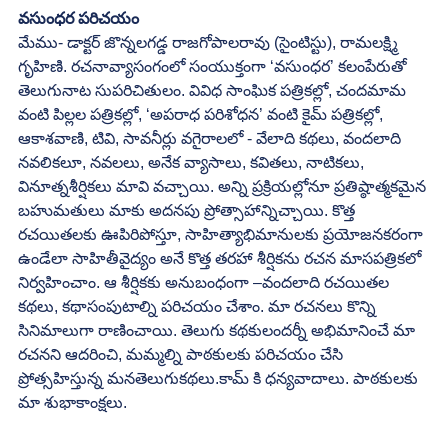
వసుంధర పరిచయం
మేము- డాక్టర్‌ జొన్నలగడ్డ రాజగోపాలరావు (సైంటిస్టు), రామలక్ష్మి 
గృహిణి. రచనావ్యాసంగంలో సంయుక్తంగా ‘వసుంధర’ కలంపేరుతో 
తెలుగునాట సుపరిచితులం. వివిధ సాంఘిక పత్రికల్లో, చందమామ 
వంటి పిల్లల పత్రికల్లో, ‘అపరాధ పరిశోధన’ వంటి కైమ్ పత్రికల్లో, 
ఆకాశవాణి, టివి, సావనీర్లు వగైరాలలో - వేలాది కథలు, వందలాది 
నవలికలూ, నవలలు, అనేక వ్యాసాలు, కవితలు, నాటికలు, 
వినూత్నశీర్షికలు మావి వచ్చాయి. అన్ని ప్రక్రియల్లోనూ ప్రతిష్ఠాత్మకమైన 
బహుమతులు మాకు అదనపు ప్రోత్సాహాన్నిచ్చాయి. కొత్త 
రచయితలకు ఊపిరిపోస్తూ, సాహిత్యాభిమానులకు ప్రయోజనకరంగా 
ఉండేలా సాహితీవైద్యం అనే కొత్త తరహా శీర్షికను రచన మాసపత్రికలో 
నిర్వహించాం. ఆ శీర్షికకు అనుబంధంగా –వందలాది రచయితల 
కథలు, కథాసంపుటాల్ని పరిచయం చేశాం. మా రచనలు కొన్ని 
సినిమాలుగా రాణించాయి. తెలుగు కథకులందర్నీ అభిమానించే మా 
రచనని ఆదరించి, మమ్మల్ని పాఠకులకు పరిచయం చేసి 
ప్రోత్సహిస్తున్న మనతెలుగుకథలు.కామ్ కి ధన్యవాదాలు. పాఠకులకు 
మా శుభాకాంక్షలు.