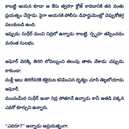
కాబట్టి ఆయన కూడా ఆ కేసు త్వరగా క్లోజ్ కావడానికి తన వంతు 
ప్రయత్నం చేస్తాడు. పైగా ఆయనకి పోలీసు డిపార్టుమెంట్లో చెప్పుకోతగ్గ 
పలుకుబడి ఉంది.  
ఇప్పుడు సుధీర్ మంచి నిద్రలో ఉన్నాడు కాబట్టి, స్పృహ తప్పించడం 
మరింత సులభం. 
అఘోర్ వెనక్కి తిరిగి లోపల్నుంచి తలుపు తాళం వేశాడు చప్పుడు 
కాకుండా. 
మళ్లీ ఇటు తిరిగేసరికి కళ్లెదుట కనిపించిన దృశ్యం చూసి తెల్లబోయాడు 
అఘోర్.
మంచంమీద సుధీర్ ఇంకా నిద్ర పోతూనే ఉన్నాడు కానీ అతడి పక్కన 
ఎవరో కూర్చుని ఉన్నారు. 
“ఎవరూ?” అన్నాడు అప్రయత్నంగా. 