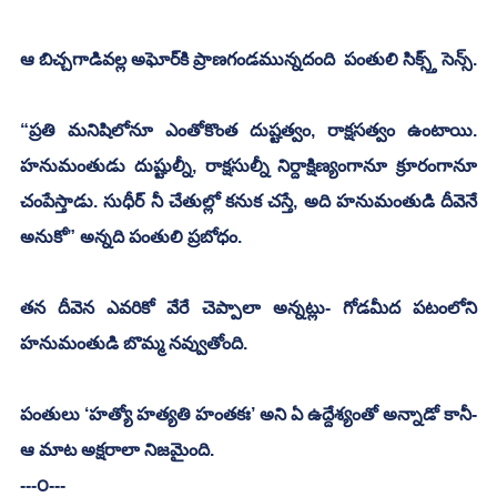
ఆ బిచ్చగాడివల్ల అఘోర్‌కి ప్రాణగండమున్నదంది  పంతులి సిక్స్త్ సెన్స్. 
“ప్రతి మనిషిలోనూ ఎంతోకొంత దుష్టత్వం, రాక్షసత్వం ఉంటాయి. 
హనుమంతుడు దుష్టుల్నీ, రాక్షసుల్నీ నిర్దాక్షిణ్యంగానూ క్రూరంగానూ 
చంపేస్తాడు. సుధీర్ నీ చేతుల్లో కనుక చస్తే, అది హనుమంతుడి దీవెనే 
అనుకో” అన్నది పంతులి ప్రబోధం. 
తన దీవెన ఎవరికో వేరే చెప్పాలా అన్నట్లు- గోడమీద పటంలోని 
హనుమంతుడి బొమ్మ నవ్వుతోంది.
పంతులు ‘హత్యో హత్యతి హంతకః’ అని ఏ ఉద్దేశ్యంతో అన్నాడో కానీ- 
ఆ మాట అక్షరాలా నిజమైంది. 
---౦--- 