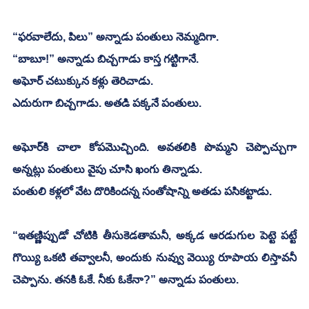
“ఫరవాలేదు, పిలు” అన్నాడు పంతులు నెమ్మదిగా. 
“బాబూ!” అన్నాడు బిచ్చగాడు కాస్త గట్టిగానే. 
అఘోర్ చటుక్కున కళ్లు తెరిచాడు. 
ఎదురుగా బిచ్చగాడు. అతడి పక్కనే పంతులు. 
అఘోర్‌కి చాలా కోపమొచ్చింది. అవతలికి పొమ్మని చెప్పొచ్చుగా 
అన్నట్లు పంతులు వైపు చూసి ఖంగు తిన్నాడు.
పంతులి కళ్లలో వేట దొరికిందన్న సంతోషాన్ని అతడు పసికట్టాడు. 
“ఇతణ్ణిప్పుడో చోటికి తీసుకెడతామనీ, అక్కడ ఆరడుగుల పెట్టె పట్టే 
గొయ్యి ఒకటి తవ్వాలనీ, అందుకు నువ్వు వెయ్యి రూపాయ లిస్తావనీ 
చెప్పాను. తనకి ఓకే. నీకు ఓకేనా?” అన్నాడు పంతులు.