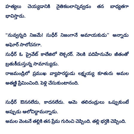
హత్యలు చెయ్యడానికి నైతికబలాన్నివ్వడం తన బాధ్యతగా 
భావిస్తాడు. 
“నువ్వన్నది నిజమే! సుధీర్‌ నిజంగానే అమాయకుడు” అన్నాడు 
అఘోర్ సాలోచనగా.
సుధీర్ ఓ ప్రైవేట్ కాలేజిలో లెక్చరర్. నెలకి పదిహేనువేల జీతంతో 
బ్రతుకీడుస్తున్న సామాన్యుడు. 
రాజమండ్రిలో ప్రముఖ వ్యాపారస్థుడు లక్ష్మయ్య కూతురు అమల 
అతణ్ణి ప్రేమించింది. పెళ్లి చేసుకుంటానంది. 
సుధీర్ ఔననలేదు, కాదనలేదు. ఆమె తలిదండ్రులు ఒప్పుకుంటే 
అప్పుడు ఆలోచిద్దామన్నాడు.   
అమల వెంటనే తల్లికి తన ప్రేమ గురించి చెప్పింది. తల్లి భర్తకి చెప్పింది. 