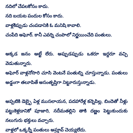
నదిలో చేపలకోసం కాదు. 
నది బయట పందుల కోసం కాదు.
వాళ్లకిప్పుడు చంపడానికి ఓ మనిషి కావాలి. 
చంపేది అఘోర్. కానీ ఎవర్ని చంపాలో నిర్ణయించేది పంతులు.
అక్కడ జనం ఆట్టే లేరు. అప్పుడప్పుడు ఒకరూ ఇద్దరూ వచ్చి 
వెడుతున్నారు. 
అఘోర్ వాళ్లనోసారి చూసి వెంటనే పంతుల్ని చూస్తున్నాడు. పంతులు 
అడ్డంగా తలూపితే అసంతృప్తిగా నిట్టూరుస్తున్నాడు.
అప్పటికి డెబ్బై ఏళ్ల ముసలాయన, పదహారేళ్ల కన్నెపిల్ల, బిందెతో నీళ్లు 
పట్టుకెళ్లడానికో పూజారి, నదీమతల్లిని తాకి దణ్ణం పెట్టుకుందుకు 
నలుగురు భక్తులు వచ్చారు. 
వాళ్లలో ఒక్కర్నీ పంతులు అప్రూవ్ చెయ్యలేదు.  