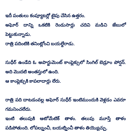
ఇదీ పంతులు కంప్యూటర్లో టైపు చేసిన ఉత్తరం. 
అఘోర్ దాన్ని ఒకటికి రెండుసార్లు చదివి మడిచి జేబులో 
పెట్టుకున్నాడు. 
రాత్రి పదింటికి తనింట్లోంచి బయల్దేరాడు.
సుధీర్ ఉండేది ఓ అపార్టుమెంట్ కాంప్లెక్సులో సింగిల్ బెడ్రూం పోర్షన్. 
అది మొదటి అంతస్తులో ఉంది.
ఆ కాంప్లెక్సుకి కాపలాదార్లు లేరు. 
రాత్రి పది దాటడంవల్ల అఘోర్ సుధీర్ ఇంటిముందుకి వెళ్లడం ఎవరూ 
గమనించలేదు. 
ఇంటి తలుపుకి ఆటోమేటిక్ తాళం. తలుపు మూస్తే తాళం 
పడిపోతుంది. లోపల్నుంచీ, బయట్నించీ తాళం తియ్యొచ్చు. 