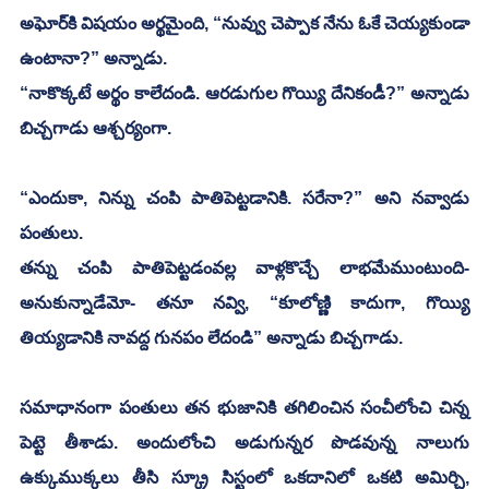
అఘోర్‌కి విషయం అర్థమైంది, “నువ్వు చెప్పాక నేను ఓకే చెయ్యకుండా 
ఉంటానా?” అన్నాడు.
“నాకొక్కటే అర్థం కాలేదండి. ఆరడుగుల గొయ్యి దేనికండీ?” అన్నాడు 
బిచ్చగాడు ఆశ్చర్యంగా.
“ఎందుకా, నిన్ను చంపి పాతిపెట్టడానికి. సరేనా?” అని నవ్వాడు 
పంతులు.
తన్ను చంపి పాతిపెట్టడంవల్ల వాళ్లకొచ్చే లాభమేముంటుంది- 
అనుకున్నాడేమో- తనూ నవ్వి, “కూలోణ్ణి కాదుగా, గొయ్యి 
తియ్యడానికి నావద్ద గునపం లేదండి” అన్నాడు బిచ్చగాడు.
సమాధానంగా పంతులు తన భుజానికి తగిలించిన సంచీలోంచి చిన్న 
పెట్టె తీశాడు. అందులోంచి అడుగున్నర పొడవున్న నాలుగు 
ఉక్కుముక్కలు తీసి స్క్రూ సిస్టంలో ఒకదానిలో ఒకటి అమిర్చి, 