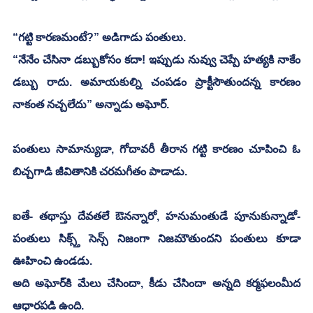
“గట్టి కారణమంటే?” అడిగాడు పంతులు.
“నేనేం చేసినా డబ్బుకోసం కదా! ఇప్పుడు నువ్వు చెప్పే హత్యకి నాకేం 
డబ్బు రాదు. అమాయకుల్ని చంపడం ప్రాక్టీసౌతుందన్న కారణం 
నాకంత నచ్చలేదు” అన్నాడు అఘోర్.
పంతులు సామాన్యుడా, గోదావరీ తీరాన గట్టి కారణం చూపించి ఓ 
బిచ్చగాడి జీవితానికి చరమగీతం పాడాడు.
ఐతే- తథాస్తు దేవతలే ఔనన్నారో, హనుమంతుడే పూనుకున్నాడో- 
పంతులు సిక్స్త్ సెన్స్ నిజంగా నిజమౌతుందని పంతులు కూడా 
ఊహించి ఉండడు. 
అది అఘోర్‌కి మేలు చేసిందా, కీడు చేసిందా అన్నది కర్మఫలంమీద 
ఆధారపడి ఉంది.