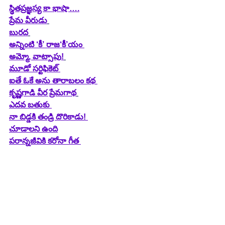
స్థితప్రజ్ఞస్య కా భాషా….
ప్రేమ వీరుడు
బురద
అన్నింటి ‘కీ’ రాజ‘కీ’యం 
అమ్మో, వాట్సాపు!
ఐతే ఓకే అను తారాబలం కథ 
కృష్ణగాడి వీర ప్రేమగాథ
ఎదవ బతుకు 
నా బిడ్డకి తండ్రి దొరికాడు! 
చూడాలని ఉంది
పరాన్నజీవికి కరోనా గీత 