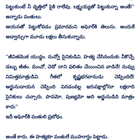
పెట్టుకుంటే నీ వృత్తిలో పైకి రాలేవు. లక్ష్మయ్యతో పెట్టుకున్నా అంతే!” 
అన్నాడు పంతులు. 
ఆయనతో పెట్టుకోవడం ప్రమాదమని అఘోర్‌కి తెలుసు. అందుకే 
అడ్వాన్సుగా మూడు లక్షలు తీసుకున్నాడు.
“జీవితమొక యుద్ధం. నువ్వో సైనికుడివి. హత్య చేసినందుకు నీకొచ్చే 
డబ్బు జీతం. మంచో, చెడో దాని ఫలితం చేయించిన వాడిదే! నువ్వు 
నిమిత్తమాత్రుడివి. గీతలో కృష్ణభగవానుడు చెప్పిందిదే! 
అర్జునుడాయన చెప్పింది వినడంవల్ల ఇరుపక్షాల్లోనూ లక్షలాది 
సైనికులు చచ్చారు. పాపమో, పుణ్యమో అది అర్జునుడిది మాత్రం 
కాదు”
ఇదీ అఘోర్‌కి పంతులి ప్రబోధం. 
అంతే కాదు. ఈ హత్యకూ పంతులే ముహూర్తం పెట్టాడు. 