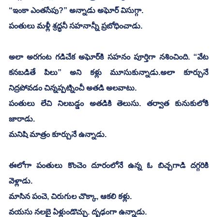
“ఇంకా ఎంతసేపు?” అన్నాడు అఘోర్ విసుగ్గా.
పంతులు మళ్లీ శ్రద్ధనీ సహనాన్నీ ప్రబోధించాడు.
అలా అరగంట గడిచేక అఘోర్‌కి సహనం పూర్తిగా నశించింది. “వేట 
కనబడితే పిలు” అని కళ్లు మూసుకున్నాడు.అలా కూర్చునే 
నిద్రపోవడం చిన్నప్పట్నించీ అతడి అలవాటు.
పంతులు లేచి నిలబడ్డం అతడికి తెలుసు. తర్వాత కునుకులోకి 
జారాడు. 
మనిషి మాత్రం కూర్చునే ఉన్నాడు. 
ఈలోగా పంతులు కొంచెం దూరంలోనే ఉన్న ఓ బిచ్చగాడి దగ్గరికి 
వెళ్లాడు. 
మాసిన పంచె, చిరుగుల చొక్కా, ఆకలి కళ్లు. 
వయసు నలబై ఏళ్లుండొచ్చు. దృఢంగా ఉన్నాడు. 