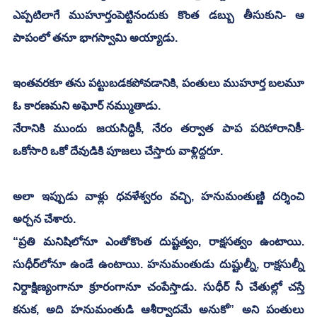
ఎప్పటిలాగే ముహూర్తంపెట్టినందుకు కొంత డబ్బు తీసుకుని- ఆ 
పాపంలో తనూ భాగస్వామి అయ్యాడు. 
ఇంతవరకూ తను పట్టుబడకపోవడానికి, పంతులు ముహూర్త బలమూ 
ఓ కారణమని అఘోర్ నమ్ముతాడు.
నేరానికి ముందు జయసిద్ధికీ, నేరం తర్వాత పాప పరిహారానికీ- 
ఒకోసారి ఒకో దేవుడికి పూజలు చేస్తారు వాళ్లిద్దరూ. 
అలా ఇప్పుడు వాళ్లు ధవళేశ్వరం వచ్చి, హనుమంతుణ్ణి దర్శించి 
అర్చన చేశారు. 
“ప్రతి మనిషిలోనూ ఎంతోకొంత దుష్టత్వం, రాక్షసత్వం ఉంటాయి. 
సుధీర్‌లోనూ ఉండే ఉంటాయి. హనుమంతుడు దుష్టుల్నీ, రాక్షసుల్నీ 
నిర్దాక్షిణ్యంగానూ క్రూరంగానూ చంపేస్తాడు. సుధీర్ నీ చేతుల్లో చస్తే 
కనుక, అది హనుమంతుడి ఆశీర్వాదమే అనుకో” అని పంతులు 