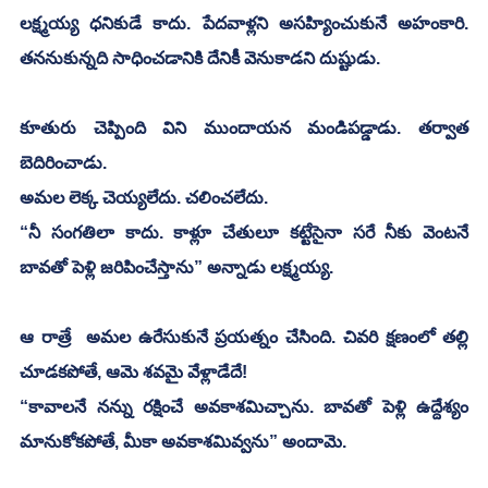
లక్ష్మయ్య ధనికుడే కాదు. పేదవాళ్లని అసహ్యించుకునే అహంకారి. 
తననుకున్నది సాధించడానికి దేనికీ వెనుకాడని దుష్టుడు.
కూతురు చెప్పింది విని ముందాయన మండిపడ్డాడు. తర్వాత 
బెదిరించాడు. 
అమల లెక్క చెయ్యలేదు. చలించలేదు. 
“నీ సంగతిలా కాదు. కాళ్లూ చేతులూ కట్టేసైనా సరే నీకు వెంటనే 
బావతో పెళ్లి జరిపించేస్తాను” అన్నాడు లక్ష్మయ్య. 
ఆ రాత్రే  అమల ఉరేసుకునే ప్రయత్నం చేసింది. చివరి క్షణంలో తల్లి 
చూడకపోతే, ఆమె శవమై వేళ్లాడేదే! 
“కావాలనే నన్ను రక్షించే అవకాశమిచ్చాను. బావతో పెళ్లి ఉద్దేశ్యం 
మానుకోకపోతే, మీకా అవకాశమివ్వను” అందామె. 