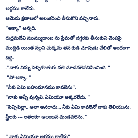
అర్దము కాలేదు. 
ఆమెను క్షణాలలో అలంకరించి తీసుకొని వచ్చినారు. 
"అక్కా" అన్నది. 
రుద్రమదేవి ముమ్ముడాంబ ను ప్రేమతో దగ్గరకు తీసుకుని చెంపపై 
ముద్దిడి యింత నల్లని చుక్కను తన కుడి చూపుడు వేలితో అందంగా 
దిద్ది-
-"నాకు నిన్ను పెళ్ళికూతురు వలె చూడవలెననిపించింది. "
 "పో అక్కా. "
"నీకు ఏమి బహుమానము కావలెను". 
"నాకు అన్నీ వున్నవి. ఏమియూ అక్కరలేదు. "
"పిచ్చిపిల్లా.. అలా అనరాదు... నీకు ఏమి కావలెనో నాకు తెలియును. 
స్త్రీలకు --- లతలకూ ఆలంబన వుండవలెను. "
" నాకు ఏమియూ అర్థము కాలేదు". 