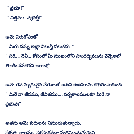
 " ప్రభూ!"
 " చిత్తము, చక్రవర్తీ!"
ఆమె చిరుకోపంతో
" మీరు నన్ను అట్లా పిలుస్తే పలుకను. "
" సరే.... దేవీ... కోపంలో మీ ముఖంలోని సౌందర్యమును వెన్నెలలో 
తిలకించవలెనని ఆకాంక్ష"
ఆమె తన మృధువైన చేతులతో అతని కంఠమును కౌగలించుకుంది. 
" మీరే నా జీవము, జీవితము.... సర్వకాలములకూ మీరే నా 
ప్రభువు". 
అతను ఆమె కురులను నిమురుతున్నాడు. 
ప్రకృతి- కాలము- పరస్పరమూ సంగమించుచున్నవి. 