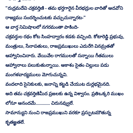
"రుద్రమదేవి చక్రవర్తిణి - తమ భర్తగారైన వీరభద్రుల వారితో ఆదవోని 
రాజ్యము సందర్శించుటకు వచ్చుచున్నారట-"
ఆ వార్త నిమిషాలలో నగరమంతా పాకింది-
చక్రవర్తుల రథం కోట సింహద్వారం కడకు వచ్చింది. కోటారెడ్డి ప్రభువు, 
మంత్రులు, సేనాపతులు, రాజప్రముఖులు ఎదురేగి వినమ్రతతో 
ఆహ్వానించినారు. వేయివేల రాగములతో సన్నాయి గీతములు 
ఆహ్వానాలు పలుకుతున్నాయి. ఆకాశం సైతం చిల్లులు పడు 
మంగళవాద్యములు మోగుచున్నవి. 
వందలాది సైనికులకు, జనాన్ని కట్టడి చేయుట దుర్లభమైనది. 
అది తమ చక్రవర్తిణిమీద ప్రజలకు ఉన్న విశ్వాసం. ప్రతిఒక్కరి ముఖం 
లోనూ ఆనందమే............ చిరునవ్వులే. 
సామాన్యుని నుంచి రాజప్రముఖుని వరకూ ప్రస్ఫుటమౌతున్న 
కృతజ్ఞతలే. 