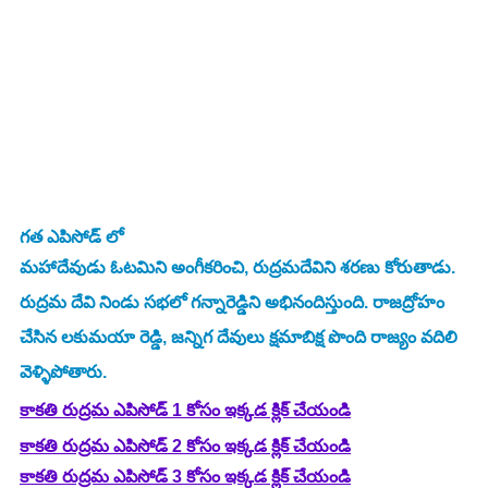
గత ఎపిసోడ్ లో
మహాదేవుడు ఓటమిని అంగీకరించి, రుద్రమదేవిని శరణు కోరుతాడు. 
రుద్రమ దేవి నిండు సభలో గన్నారెడ్డిని అభినందిస్తుంది. రాజద్రోహం 
చేసిన లకుమయా రెడ్డి, జన్నిగ దేవులు క్షమాబిక్ష పొంది రాజ్యం వదిలి 
వెళ్ళిపోతారు.
కాకతి రుద్రమ ఎపిసోడ్ 1 కోసం ఇక్కడ క్లిక్ చేయండి
కాకతి రుద్రమ ఎపిసోడ్ 2 కోసం ఇక్కడ క్లిక్ చేయండి
కాకతి రుద్రమ ఎపిసోడ్ 3 కోసం ఇక్కడ క్లిక్ చేయండి