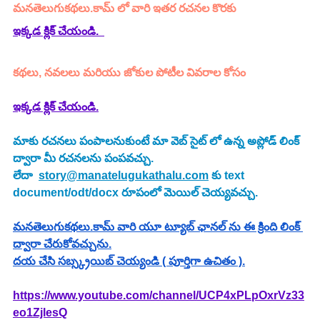
మనతెలుగుకథలు.కామ్ లో వారి ఇతర రచనల కొరకు  
ఇక్కడ క్లిక్ చేయండి.  
కథలు, నవలలు మరియు జోకుల పోటీల వివరాల కోసం 
ఇక్కడ క్లిక్ చేయండి.
మాకు రచనలు పంపాలనుకుంటే మా వెబ్ సైట్ లో ఉన్న అప్లోడ్ లింక్ 
ద్వారా మీ రచనలను పంపవచ్చు.
లేదా  
story@manatelugukathalu.com
 కు text 
document/odt/docx రూపంలో మెయిల్ చెయ్యవచ్చు.
మనతెలుగుకథలు.కామ్ వారి యూ ట్యూబ్ ఛానల్ ను ఈ క్రింది లింక్ 
ద్వారా చేరుకోవచ్చును.
దయ చేసి సబ్స్క్రయిబ్ చెయ్యండి ( పూర్తిగా ఉచితం ).
https://www.youtube.com/channel/UCP4xPLpOxrVz33
eo1ZjlesQ