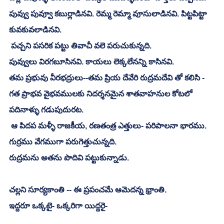
పువ్వు పువ్వూ కబుర్లాడినవి. రెమ్మ రెమ్మా వూసులాడినవి. పిట్టపిట్టా 
కువకువలాడినవి. 
 పచ్చని పసరిక పట్టు తివాచీ వలె పరుచుకున్నది. 
పువ్వులు విరగబూసినవి. కాయలు లెక్కలేనన్ని కాసినవి. 
తమ ప్రభువు వీరభద్రులు--తమ ప్రియ దేవేరి రుద్రమదేవి తో కలిసి - 
గత ప్రాభవ వైభవములకు నిదర్శనమైన శాతవాహనుల కోటలో 
పదినాళ్ళు గడుపుదురట. 
 ఆ పిదప మళ్ళీ రాజకీయ, రణతంత్ర ఎత్తులు- పరిపాలనా భారము. 
గుర్రము వేగముగా పరుగెత్తుచున్నది. 
రుద్రమను అతను పొదివి పట్టుకున్నాడు.
చల్లని సూర్యకాంతి -- ఈ ప్రపంచమే ఆమెదన్న భ్రాంతి. 
ఇద్దరూ ఒక్కటై- ఒక్కరిగా యిద్దరై-