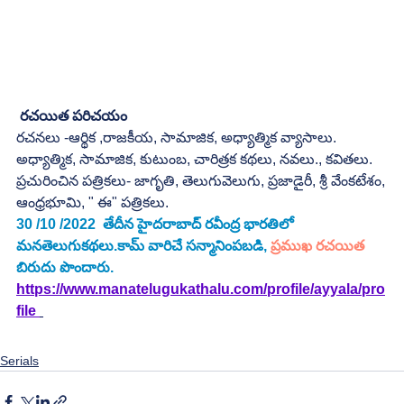
రచయిత పరిచయం
రచనలు -ఆర్థిక ,రాజకీయ, సామాజిక, అధ్యాత్మిక వ్యాసాలు.
అధ్యాత్మిక, సామాజిక, కుటుంబ, చారిత్రక కథలు, నవలు., కవితలు.
ప్రచురించిన పత్రికలు- జాగృతి, తెలుగువెలుగు, ప్రజాడైరీ, శ్రీ వేంకటేశం,
ఆంధ్రభూమి, " ఈ" పత్రికలు.
30 /10 /2022  తేదీన హైదరాబాద్ రవీంద్ర భారతిలో 
మనతెలుగుకథలు.కామ్ వారిచే సన్మానింపబడి, 
ప్రముఖ రచయిత
బిరుదు పొందారు. 
https://www.manatelugukathalu.com/profile/ayyala/pro
file 
Serials