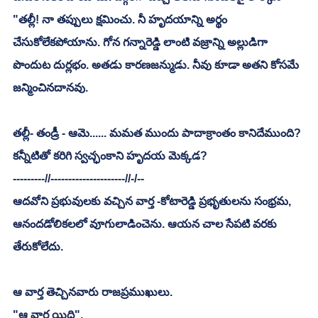
"తల్లీ! నా తప్పులు క్షమించు. నీ హృదయాన్ని అర్థం 
చేసుకోలేకపోయాను. గోన గన్నారెడ్డి లాంటి వజ్రాన్ని అల్లుడిగా 
పొందుట దుర్లభం. అతడు కారణజన్ముడు. నీవు కూడా అతని కోసమే 
జన్మించినదానవు. 
తల్లీ- తండ్రీ - ఆమె...... మమత ముందు పాదాక్రాంతం కానిదేముంది? 
కన్నీటితో కరిగి స్వచ్ఛంకాని హృదయ మెక్కడ?
---------//---------------------//-/--
ఆదవోని ప్రభువులకు వచ్చిన వార్త -కోటారెడ్డి ప్రభృతులను సంభ్రమ, 
ఆనందడోలికలలో వూగులాడించెను. ఆయన చాల సేపటి వరకు 
తేరుకోలేదు. 
ఆ వార్త తెచ్చినవారు రాజప్రముఖులు. 
"ఆ వార్త యిది". 