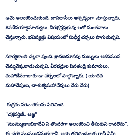
ఆమె అలంకరించుకుంది. దాసదాసీలు ఆశ్చర్యంగా చూస్తున్నారు. 
శివదేవయ్యామాత్యులు, వీరభద్రప్రభువు లతో మంతనాలు 
చేస్తున్నారు. భవిష్యత్తు విషయంలో సుధీర్ఘ చర్చలు సాగుతున్నవి. 
సూర్యకాంతి చల్లగా వుంది. శ్రావణమాసపు మబ్బులు ఆకసమున 
చెమ్మచెక్కలాడుచున్నవి. వీరభద్రుల పినతండ్రి కుమారులు, 
మహాదేవరాజు కూడా చర్చలలో పాల్గొన్నారు. ( యాదవ 
మహాదేవులు, చాళుక్యమహాదేవులు వేరు వేరు)
 రుద్రమ పరిచారికలను పిలిచింది. 
"చక్రవర్తిణీ.. ఆజ్ఞ"
"ముమ్ముడాంబికాదేవి ని తొందరగా అలంకరించి తీసుకుని రావలెను".
ఈ చర్య ముమ్ముడమ్మకుగానీ, ఆమె తల్లిదండ్రులకు గానీ ఏమీ 