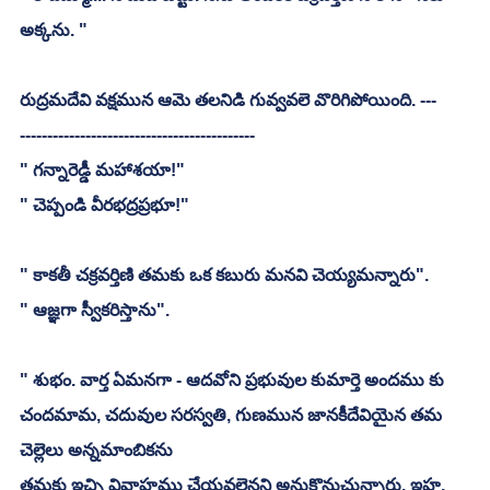
అక్కను. "
రుద్రమదేవి వక్షమున ఆమె తలనిడి గువ్వవలె వొరిగిపోయింది. ---
-------------------------------------------
" గన్నారెడ్డీ మహాశయా!"
" చెప్పండి వీరభద్రప్రభూ!"
" కాకతీ చక్రవర్తిణి తమకు ఒక కబురు మనవి చెయ్యమన్నారు". 
" ఆజ్ఞగా స్వీకరిస్తాను". 
" శుభం. వార్త ఏమనగా - ఆదవోని ప్రభువుల కుమార్తె అందము కు 
చందమామ, చదువుల సరస్వతి, గుణమున జానకీదేవియైన తమ 
చెల్లెలు అన్నమాంబికను 
తమకు ఇచ్చి వివాహము చేయవలెనని అనుకొనుచున్నారు. ఇహ, 