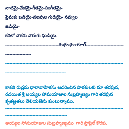
నాదమై-వేదమై-గీతమై-సంగీతమై-
ప్రేమకు బడియై-వలపుల గుడియై- నవ్వుల
జడియై- 
కరిలో వొకరు వొరుగు ఘడియై. 
-------------------------------------శుభంభూయాత్‌--------------------------
------------------
----------------------------------------------------------------------------------
------------------------------------------
కాకతి రుద్రమ ధారావాహికను ఆదరించిన పాఠకులకు మా తరఫున, 
రచయిత శ్రీ అయ్యల సోమయాజుల సుబ్రహ్మణ్యం గారి తరఫున 
కృతజ్ఞతలు తెలియజేసు కుంటున్నాము.   
----------------------------------------------------------------------------------
-------------------------------------------
అయ్యల సోమయాజుల సుబ్రహ్మణ్యము  గారి ప్రొఫైల్ కొరకు, 