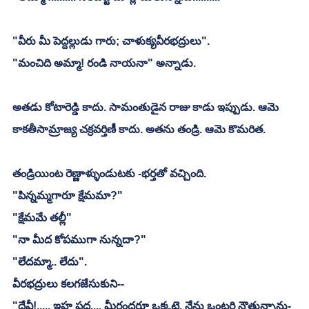
"వీరు మీ పెద్దల్లుడు గారు; చాళుక్యవీరభద్రులు". 
"మంచిది అమ్మా! రండి నాయనా" అన్నాడు. 
అతడు కోటారెడ్డి కాదు. సామంతుడైన రాజు కాడు ఇప్పుడు. ఆమె 
కాకతీసామ్రాజ్య చక్రవర్తిణీ కాదు. అతను తండ్రి. ఆమె కొమరిత. 
తండ్రియింట రెణ్ణాళ్ళుండుటకు -భర్తతో వచ్చింది.
"పిన్నమ్మగారూ క్షేమమా?"
"క్షేమమే తల్లీ"
"నా మీద కోపముగా నున్నదా?"
"లేదమ్మా.. లేదు". 
వీరభద్రులు కలగజేసుకుని--
"దేవీ!..... ఇహ పద.... మీరందరూ ఒక్కటై, నేను ఒంటరి నౌతున్నాను-