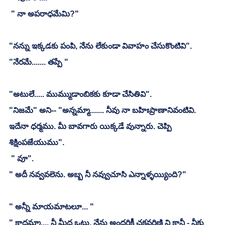
 " నా అపరాధమేమి?"
"నన్ను ఇక్కడకు పంపి, నేను లేకుండా వివాహం చేసుకొంటివి". 
"నేరమే....... తప్పే "
"అటులే..... ముమ్ముడాంబికకు కూడా చేసితివి". 
"నిజమే" అని-- "అన్నమ్మా....... నీవు నా బహిఃప్రాణానివంటివి. 
ఇదేనా ధర్మము. మీ బావగారు యిక్కడే వున్నారు. చెప్పి 
శిక్షింపజేయుము". 
 " వూ". 
" అదీ నవ్వవలెను. అబ్బ నీ నవ్వుచూసి ఎన్నాళ్ళయ్యింది?"
" అన్నీ మాయమాటలూ... "
" కాదమ్మా.... నీ మీద ఒట్టు. నేను అందరికీ చక్రవర్తిణి ని కానీ - నీకు 