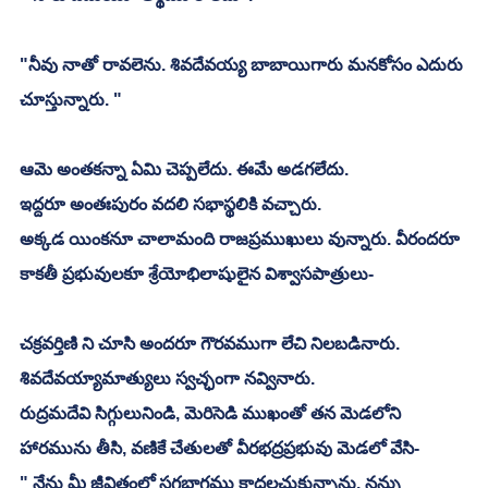
"నీవు నాతో రావలెను. శివదేవయ్య బాబాయిగారు మనకోసం ఎదురు 
చూస్తున్నారు. "
ఆమె అంతకన్నా ఏమి చెప్పలేదు. ఈమే అడగలేదు. 
ఇద్దరూ అంతఃపురం వదలి సభాస్థలికి వచ్చారు. 
అక్కడ యింకనూ చాలామంది రాజప్రముఖులు వున్నారు. వీరందరూ 
కాకతీ ప్రభువులకూ శ్రేయోభిలాషులైన విశ్వాసపాత్రులు-
చక్రవర్తిణి ని చూసి అందరూ గౌరవముగా లేచి నిలబడినారు. 
శివదేవయ్యామాత్యులు స్వచ్ఛంగా నవ్వినారు. 
రుద్రమదేవి సిగ్గులునిండి, మెరిసెడి ముఖంతో తన మెడలోని 
హారమును తీసి, వణికే చేతులతో వీరభద్రప్రభువు మెడలో వేసి-
" నేను మీ జీవితంలో సగభాగము కాదలచుకున్నాను. నన్ను 