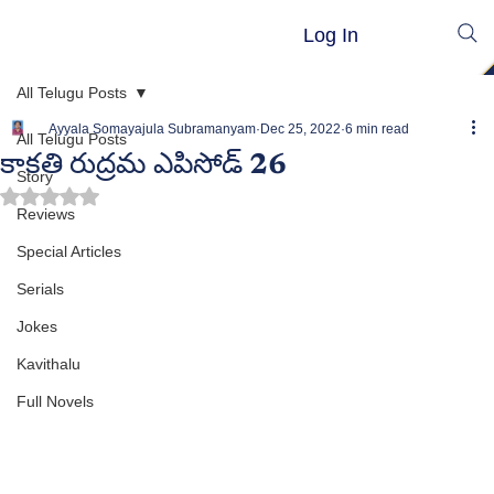
Log In
All Telugu Posts
Ayyala Somayajula Subramanyam
Dec 25, 2022
6 min read
All Telugu Posts
కాకతి రుద్రమ ఎపిసోడ్ 26
Story
Rated NaN out of 5 stars.
Reviews
Special Articles
Serials
Jokes
Kavithalu
Full Novels