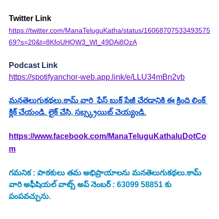
Twitter Link
https://twitter.com/ManaTeluguKatha/status/16068707533493575
69?s=20&t=8KfoUHQW3_Wl_49DAi8OzA
Podcast Link
https://spotifyanchor-web.app.link/e/LLU34mBn2vb
మనతెలుగుకథలు.కామ్ వారి  ఫేస్ బుక్ పేజీ చేరడానికి ఈ క్రింది లింక్ 
క్లిక్ చేయండి. లైక్ చేసి, సబ్స్క్రయిబ్ చెయ్యండి.
https://www.facebook.com/ManaTeluguKathaluDotCo
m
గమనిక : పాఠకులు తమ అభిప్రాయాలను మనతెలుగుకథలు.కామ్ 
వారి అఫీషియల్ వాట్స్ అప్ నెంబర్ : 63099 58851 కు 
పంపవచ్చును.