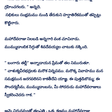
గ్రహించగలరు. " అన్నది. 
 సభికులు సంభ్రమము నుండి తేరుకుని హర్షాతిరేకముతో తప్పెట్లు 
కొట్టినారు. 
మహాదేవరాజు నిలబడి అన్నగారి వంక చూచినాడు. 
ముమ్ముడాంబిక సిగ్గుతో శివదేవయ్యల చాటుకు నక్కింది. 
" బంగారు తల్లీ" అన్నాడాయన ప్రేమతో తల నిమురుతూ. 
" చాళుక్యవీరభద్రలకు మరొక విన్నపము. మరొక్క వివాహము మన 
సమక్షమున జరగవలెనని కాకతీదేవి యాజ్ఞ. ఈ పుత్తడిబొమ్మ; ఈ 
సౌందర్యసీమ, ముమ్ముడాంబను, మీ సోదరుడు మహాదేవరాజులు 
స్వీకరించెదరు గాక. "
ఆమె చిరునవ్వుతో తలఎత్తి - ఒక్క క్షణము మహాదేవరాజు 