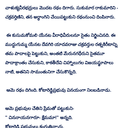
చాళుక్యవీరభద్రులు మొదట రథం దిగారు. సుకుమార రాకుమారిని - 
చక్రవర్తిణిని, తన అర్ధాంగిని చేయిపట్టుకుని రథంనుంచి దింపినారు. 
 ఈ కుసుమకోమలి యేనట వీరాధివీరులనూ సైతం నిర్జించినది. ఈ 
ముద్దుగుమ్మ యేనట దేవగిరి యాదవరాజు చక్రవర్తుల రత్నకిరీటాన్ని 
తమ పాదాలపై పెట్టుకుని, అంతటి మేరునగధీరుని సైతమూ 
పాదాక్రాంతం చేసుకుని, కాకతీదేవి చిహ్నాలుగల విజయస్థూపాలు 
నాటి, అతనిని సామంతునిగా చేసుకొన్నది. 
 ఆమె రథం దిగింది. కోటారెడ్డిప్రభువు వినయంగా నిలబడినాడు. 
ఆమె ప్రభువుల చేతిని ప్రేమతో పట్టుకుని-
" చిననాయనగారూ- క్షేమమా!" అన్నది. 
కోటారెడ్డి ప్రభువులు కంగుతిన్నారు. 