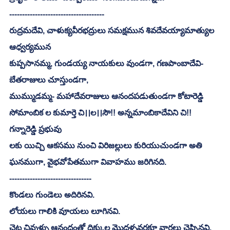
-------------------------------------
రుద్రమదేవి, చాళుక్యవీరభద్రులు సమక్షమున శివదేవయ్యామాత్యుల 
ఆధ్వర్యమున
కుప్పసానమ్మ, గుండయ్య నాయకులు వుండగా, గణపాంబాదేవి- 
బేతరాజులు చూస్తుండగా, 
ముమ్ముడమ్మ- మహాదేవరాజులు ఆనందపడుతుండగా కోటారెడ్డి 
సోమాంబిక ల కుమార్తె చి।।ల।।సౌ!! అన్నమాంబికాదేవిని చి!! 
గన్నారెడ్డి ప్రభువు
లకు యిచ్చి ఆకసము నుంచి విరిజల్లులు కురియుచుండగా అతి 
ఘనముగా, వైభవోపేతముగా వివాహము జరిగినది. 
--------------------------------
కొండలు గుండెలు అదిరినవి. 
లోయలు గాలికి వూయలు లూగినవి. 
చెట్ల చివుళ్ళు ఆనందంతో దిక్కుల మొదళ్ళవరకూ వార్తలు చెప్పినవి. 