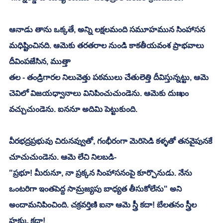
ఆనాడు తాను ఒక్కతే, అన్ని లక్షలమంది సమూహమున సింహాసన 
మధిష్టించినది. ఆమెకు తరతరాల నుండి కాకతీయవంశ ప్రాభవాలు 
దీవింపజేసిన, ముత్తా
తల - తండ్రిగారల నిలువెత్తు పఠములు చేతులెత్తి దీవిస్తున్నట్టు, ఆమె 
చెవిలో విజయధ్వానాలు వినిపించుచుండెను. ఆమెకు దుఃఖం 
వచ్చుచుండెను. ఐననూ అదిమి పెట్టుకుంది. 
వీరభద్రప్రభువు చిరునవ్వుతో, గంభీరంగా మెరిసెడి కళ్ళతో తనవైపునకే 
చూచుచుండెను. ఆమె లేచి నిలబడి- 
"ప్రభూ! మీరునూ, నా ప్రక్కన సింహాసనంపై కూర్చొనుడు. నేను 
ఒంటరిగా ఇంతపెద్ద సామ్రజ్యపు బాధ్యత తీసుకోలేను" అని 
అందామనిపించింది. చక్రవర్తిణి ఐనా ఆమె స్త్రీ కదా! బేలతనం స్త్రీల 
హక్కు కదా! 