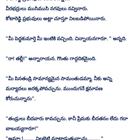
వీరభద్రులు ముసిముసి నగవులు నవ్వినారు. 
కోటారెడ్డి ప్రభువులు అట్లా చూస్తూ నిలబడిపోయినారు. 
"మీ పెద్దకుమార్తె మీ ఇంటికి వచ్చింది. చిన్నాయనగారూ. " అన్నది. 
"రా! తల్లీ!" అన్నారాయన. గొంతు గాద్గదికమైంది. 
"మీ పినతండ్రి సామాన్యమైన సామంతుడమ్మా. నీకు అన్ని 
మర్యాదలు జరక్కపోవచ్చును. ముందుగనే క్షమాపణ
కోరుచున్నాను". 
"తండ్రులు బీదవారు కావచ్చును. కానీ ప్రేమకు బీదతనం లేదు గదా 
బాబయ్యగారూ!"
"అమ్మా !......... నిలబెట్టి మాట్లాడుతున్నాను.......... "