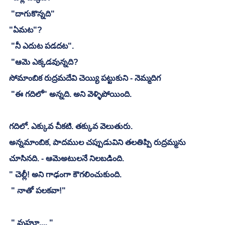
 "దాగుకొన్నది"
"ఏమట"?
 "నీ ఎదుట పడదట". 
 "ఆమె ఎక్కడవున్నది?
సోమాంబిక రుద్రమదేవి చెయ్యి పట్టుకుని - నెమ్మదిగ
 "ఈ గదిలో" అన్నది. అని వెళ్ళిపోయింది. 
గదిలో. ఎక్కువ చీకటి. తక్కువ వెలుతురు. 
అన్నమాంబిక, పాదముల చప్పుడువిని తలతిప్పి రుద్రమ్మను 
చూసినది. - ఆమెఅటులనే నిలబడింది. 
" చెల్లీ! అని గాఢంగా కౌగలించుకుంది. 
 " నాతో పలకవా!"
 " వుహూ.... "