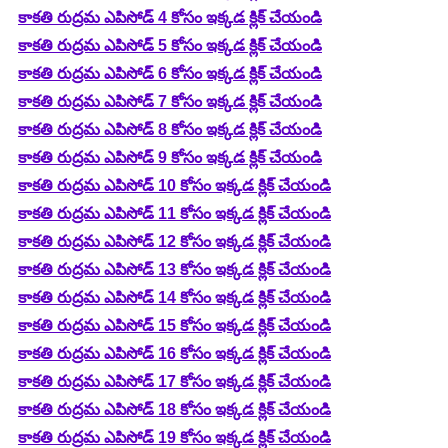
కాకతి రుద్రమ ఎపిసోడ్ 4 కోసం ఇక్కడ క్లిక్ చేయండి
కాకతి రుద్రమ ఎపిసోడ్ 5 కోసం ఇక్కడ క్లిక్ చేయండి
కాకతి రుద్రమ ఎపిసోడ్ 6 కోసం ఇక్కడ క్లిక్ చేయండి
కాకతి రుద్రమ ఎపిసోడ్ 7 కోసం ఇక్కడ క్లిక్ చేయండి
కాకతి రుద్రమ ఎపిసోడ్ 8 కోసం ఇక్కడ క్లిక్ చేయండి
కాకతి రుద్రమ ఎపిసోడ్ 9 కోసం ఇక్కడ క్లిక్ చేయండి
కాకతి రుద్రమ ఎపిసోడ్ 10 కోసం ఇక్కడ క్లిక్ చేయండి
కాకతి రుద్రమ ఎపిసోడ్ 11 కోసం ఇక్కడ క్లిక్ చేయండి
కాకతి రుద్రమ ఎపిసోడ్ 12 కోసం ఇక్కడ క్లిక్ చేయండి
కాకతి రుద్రమ ఎపిసోడ్ 13 కోసం ఇక్కడ క్లిక్ చేయండి
కాకతి రుద్రమ ఎపిసోడ్ 14 కోసం ఇక్కడ క్లిక్ చేయండి
కాకతి రుద్రమ ఎపిసోడ్ 15 కోసం ఇక్కడ క్లిక్ చేయండి
కాకతి రుద్రమ ఎపిసోడ్ 16 కోసం ఇక్కడ క్లిక్ చేయండి
కాకతి రుద్రమ ఎపిసోడ్ 17 కోసం ఇక్కడ క్లిక్ చేయండి
కాకతి రుద్రమ ఎపిసోడ్ 18 కోసం ఇక్కడ క్లిక్ చేయండి
కాకతి రుద్రమ ఎపిసోడ్ 19 కోసం ఇక్కడ క్లిక్ చేయండి