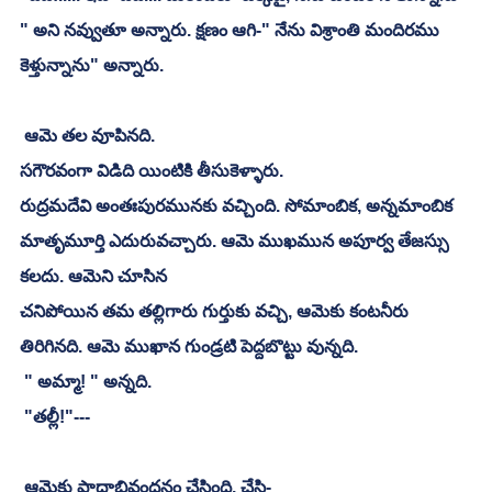
" అని నవ్వుతూ అన్నారు. క్షణం ఆగి-" నేను విశ్రాంతి మందిరము 
కెళ్తున్నాను" అన్నారు. 
 ఆమె తల వూపినది. 
సగౌరవంగా విడిది యింటికి తీసుకెళ్ళారు. 
రుద్రమదేవి అంతఃపురమునకు వచ్చింది. సోమాంబిక, అన్నమాంబిక 
మాతృమూర్తి ఎదురువచ్చారు. ఆమె ముఖమున అపూర్వ తేజస్సు 
కలదు. ఆమెని చూసిన
చనిపోయిన తమ తల్లిగారు గుర్తుకు వచ్చి, ఆమెకు కంటనీరు 
తిరిగినది. ఆమె ముఖాన గుండ్రటి పెద్దబొట్టు వున్నది. 
 " అమ్మా! " అన్నది. 
 "తల్లీ!"---
 ఆమెకు పాదాభివందనం చేసింది. చేసి- 