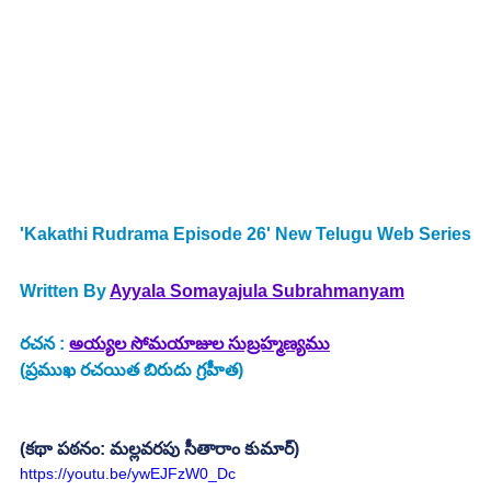
'Kakathi Rudrama Episode 26' New Telugu Web Series
Written By 
Ayyala Somayajula Subrahmanyam
రచన : 
అయ్యల సోమయాజుల సుబ్రహ్మణ్యము
(ప్రముఖ రచయిత బిరుదు గ్రహీత)
(కథా పఠనం: మల్లవరపు సీతారాం కుమార్)
https://youtu.be/ywEJFzW0_Dc