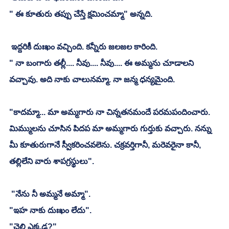
" ఈ కూతురు తప్పు చేస్తే క్షమించమ్మా" అన్నది. 
 ఇద్దరికీ దుఃఖం వచ్చింది. కన్నీరు జలజల కారింది. 
" నా బంగారు తల్లీ.... నీవు.... నీవు.... ఈ అమ్మను చూడాలని 
వచ్చావు. అది నాకు చాలునమ్మా. నా జన్మ ధన్యమైంది. 
"కాదమ్మా... మా అమ్మగారు నా చిన్నతనమందే పరమపందించారు. 
మిమ్ములను చూసిన పిదప మా అమ్మగారు గుర్తుకు వచ్చారు. నన్ను 
మీ కూతురుగానే స్వీకరించవలెను. చక్రవర్తిగానీ, మరెవరైనా కానీ, 
తల్లిలేని వారు శాపగ్రస్థులు". 
 "నేను నీ అమ్మనే అమ్మా". 
"ఇహ నాకు దుఃఖం లేదు". 
"చెల్లి ఎక్కడ?"