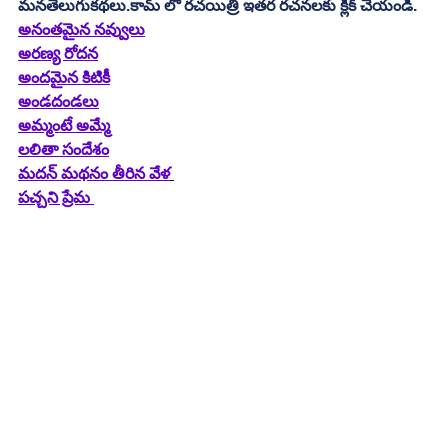
మనతెలుగుకథలు.కామ్ లో రచయిత్రి ఇతర రచనలకు క్లిక్ చేయండి.
అనంతమైన నవ్వులు
అరణ్య రోదన
అందమైన కిటికీ
అండదండలు
అమ్మంటే అమ్మే
లలితా సందేశం
మదన్ మథనం తీరిన వేళ
పచ్చని ప్రేమ 