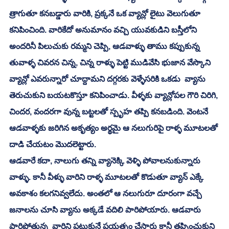
త్రాగుతూ కనబడ్డారు వారికి, ప్రక్కనే ఒక వ్యాన్లో లైటు వెలుగుతూ 
కనిపించింది. వారికేదో అనుమానం వచ్చి యువకుడిని బస్తీలోని 
అందరినీ పిలుచుకు రమ్మని చెప్పి, ఆడవాళ్ళు తాము కప్పుకున్న 
తువాళ్ళ చివరన చిన్న, చిన్న రాళ్ళు పెట్టి ముడివేసి భుజాన వేస్కొని 
వ్యాన్లో ఎవరున్నారో చూద్దామని దగ్గరకు వెళ్ళేసరికి ఒకడు  వ్యాను 
తెరుచుకుని బయటకొస్తూ కనిపించాడు. వీళ్ళకు వ్యాన్లోపల గౌరి చిరిగి, 
చిందర, వందరగా వున్న బట్టలతో స్పృహ తప్పి కనబడింది. వెంటనే 
ఆడవాళ్ళకు జరిగిన అకృత్యం అర్థమై ఆ నలుగురిపై రాళ్ళ మూటలతో 
దాడి చేయటం మొదలెట్టారు. 
ఆడవారే కదా, నాలుగు తన్ని వ్యానెక్కి వెళ్ళి పోవాలనుకున్నారు 
వాళ్ళు. కానీ వీళ్ళు వారిని రాళ్ళ మూటలతో కొడుతూ వ్యాన్ ఎక్కే 
అవకాశం కలగనివ్వలేదు. అంతలో ఆ నలుగురూ దూరంగా వచ్చే 
జనాలను చూసి వ్యాను అక్కడే వదిలి పారిపోయారు. ఆడవారు 
పారిపోతున్న  వారిని పట్టుకునే ప్రయత్నం చేసారు కానీ తప్పించుకుని 