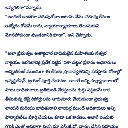
ఇవ్వగలిగా"నన్నాడు. 
"అందుకే అందరూ చదువుకోవాలంటాను నేను. చదువు కేవలం 
ఉద్యోగం కోసమే కాదు, న్యాయాన్యాయాలు తెలుసుకుని 
మోసపోకుండా వుండటానికి కూడా", అని చెప్పాడు. 
"అలా ప్రభుత్వం అత్యాచార బాధితులైన మహిళలకు సత్వర 
న్యాయం జరగటానికై ప్రవేశ పెట్టిన 'దిశా చట్టం' ప్రకారం అధికారులు 
అన్నిటికంటే ముందుగా ఈ కేసుకు ప్రాధాన్యతనిచ్చి పదహైదు రోజుల్లో 
ఇన్వెస్టిగేషన్, ట్రయల్ పూర్తి చేయటం. అలాగే అన్ని సాక్ష్యాధారాలతో 
పాటు బాధితురాలు బ్రతికుండి నేరస్తులను గుర్తు పట్టటమే కాక, 
తీసుకున్న టెస్ట్ రిపోర్టులను తారుమారు చేయకుండా ప్రభుత్వ 
లాయర్ మరియు బాధితురాలి లాయర్ల ముందే అధికారులు అన్ని 
ఫార్మాలిటీలు పూర్తి చేయటం కూడా ఒక కారణం. అలాగే ఇందుకు 
గౌరికి ఎంతో ఆసరాగా వున్న మా ఎన్.జీ.వో. వాళ్ళు చేసిన సహాయం 