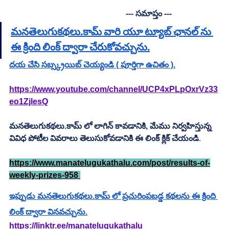
                                                         --- సమాప్తం ---
మనతెలుగుకథలు.కామ్ వారి యూ ట్యూబ్ ఛానల్ ను 
ఈ క్రింది లింక్ ద్వారా చేరుకోవచ్చును.
దయ చేసి సబ్స్క్రయిబ్ చెయ్యండి ( పూర్తిగా ఉచితం ).
https://www.youtube.com/channel/UCP4xPLpOxrVz33
eo1ZjlesQ
మనతెలుగుకథలు.కామ్ లో లాగిన్ కావడానికి, మేము నిర్వహిస్తున్న 
వివిధ పోటీల వివరాలు తెలుసుకోవడానికి ఈ లింక్ క్లిక్ చేయండి
.         
https://www.manatelugukathalu.com/post/results-of-
weekly-prizes-958 
ఇప్పుడు మనతెలుగుకథలు.కామ్ లో ప్రచురింపబడ్డ కథలను ఈ క్రింది 
లింక్ ద్వారా వినవచ్చును.
https://linktr.ee/manatelugukathalu