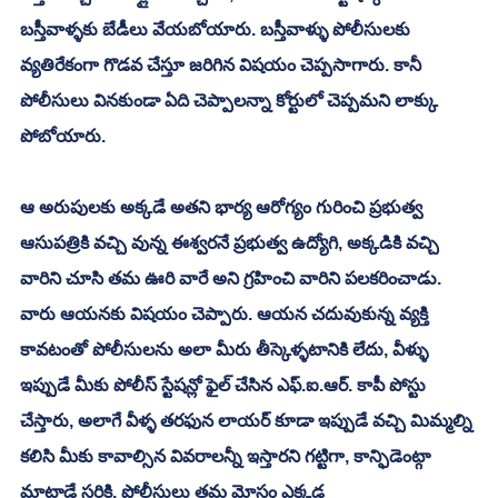
బస్తీవాళ్ళకు బేడీలు వేయబోయారు. బస్తీవాళ్ళు పోలీసులకు 
వ్యతిరేకంగా గొడవ చేస్తూ జరిగిన విషయం చెప్పసాగారు. కానీ 
పోలీసులు వినకుండా ఏది చెప్పాలన్నా కోర్టులో చెప్పమని లాక్కు 
పోబోయారు. 
ఆ అరుపులకు అక్కడే అతని భార్య ఆరోగ్యం గురించి ప్రభుత్వ 
ఆసుపత్రికి వచ్చి వున్న ఈశ్వరనే ప్రభుత్వ ఉద్యోగి, అక్కడికి వచ్చి 
వారిని చూసి తమ ఊరి వారే అని గ్రహించి వారిని పలకరించాడు. 
వారు ఆయనకు విషయం చెప్పారు. ఆయన చదువుకున్న వ్యక్తి 
కావటంతో పోలీసులను అలా మీరు తీస్కెళ్ళటానికి లేదు, వీళ్ళు 
ఇప్పుడే మీకు పోలీస్ స్టేషన్లో ఫైల్ చేసిన ఎఫ్.ఐ.ఆర్. కాపీ పోస్టు 
చేస్తారు, అలాగే వీళ్ళ తరఫున లాయర్ కూడా ఇప్పుడే వచ్చి మిమ్మల్ని 
కలిసి మీకు కావాల్సిన వివరాలన్నీ ఇస్తారని గట్టిగా, కాన్ఫిడెంట్గా 
మాట్లాడే సరికి, పోలీసులు తమ మోసం ఎక్కడ 