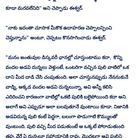
కూడా మరవలేనిది" అని చెప్పాడు ఈశ్వర్. 
"నాకు ఇదంతా చూసాక మీకొక ఉదాహరణ చెప్పాలన్పించి 
చెప్తున్నాను" అంటూ, చెప్పటం కొనసాగించాడు ఈశ్వర్. 
"మనం జంతువుల డిస్కవరీ ఛానల్లో చూస్తుంటాము కదా,  కొన్ని 
వందల అడవి దున్నలు వెళ్తుంటే, ఒంటరిగా వచ్చిన పులి వాటిలో ఒక 
దాని మీద దాడి చేసి చంపుతుంది. అలా చూస్తునప్పుడు నేననుకునే 
వాడ్ని, అక్కడ వందల అడవి దున్నలున్నా, అవి అన్నీ కలిసి 
ఎదిరించని కారణంగా వాటిల్లో ఒకటి పులికి బలైపోయింది కదా అని. 
అలాగే అవి ఎప్పుడూ అలా బలవుతూనే వుంటాయి కూడా. నిజానికి 
అడవిదున్న పులి కంటే పెద్దగా, బలంగా పొడుగాటి కొమ్ములతో 
వుంటుంది. పులి వచ్చి మీద పడుతుంటే ఆ ఒక్కటే పోరాడుతుంది 
తప్ప వేరే ఏ దున్నలూ సహాయానికి రావు. మొదటగా అవి పులిని 