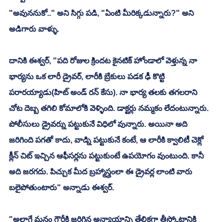
"అవుననుకో.." అని సిగ్గు పడి, "ఏంటి మీరిక్కడున్నారు?" అని 
అడిగారు వాళ్ళు. 
దానికి ఈశ్వర్, "పది రోజుల క్రిందట కైనటిక్ హోండాలో వెళ్తున్న నా 
భార్యను ఒక లారీ డ్రైవర్, లారీకి బ్రేకులు పడక ఢీ కొట్టి 
పరారయ్యాడు(హిట్ అండ్ రన్ కేసు). నా భార్య తలకు తగలరాని 
చోట దెబ్బ తగిలి కోమాలోకి వెళ్ళింది. డాక్టర్లు నమ్మకం లేదంటున్నారు. 
పోలీసులు డ్రైవర్ను పట్టుకునే విధిలో వున్నారు. అయినా అది 
జరిగింది పగతో కాదు, వాడ్ని పట్టుకునే కంటే, ఆ లారీకి క్వాలిటీ చెక్లో 
క్లీన్ చిట్ ఇచ్చిన ఆఫీసర్లను పట్టుకుంటే ఉపయోగం వుంటుంది. కానీ 
అది జరగదు. పిచ్చుక మీద బ్రహ్మాస్త్రంలా ఈ డ్రైవర్ల లాంటి వారు 
బలైపోతుంటారు" అన్నాడు ఈశ్వర్. 
"అలాగే మనం గౌరీకి జరిగిన అన్యాయాన్ని తేలికగా తీస్కోటానికి 