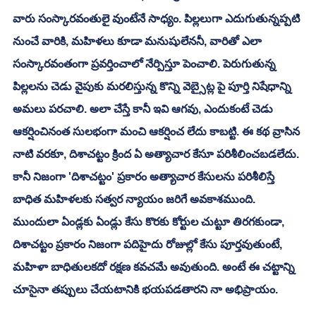
వారు సంస్కారవంతులై వుంటేనే సాధ్యం. పిల్లలుగా ఎదుగుతున్నప్పటి 
నుంచే వారికి, మహిళలు కూడా మనుషులేననీ, వారితో ఎలా 
సంస్కారవంతంగా ప్రవర్తించాలో నేర్పిస్తూ పెంచాలి. పెరుగుతున్న 
పిల్లలను చెడు వైపుకు మరలిస్తున్న కొన్ని వెబ్సైట్ల పై పూర్తి నిషేధాన్ని 
అమలు పరచాలి. అలా చేస్తే కానీ ఇవి ఆగవు, ఎందుకంటే చెడు 
ఆకర్షించినంత సులభంగా మంచి ఆకర్షించ లేదు కాబట్టి. ఈ కథ వ్రాసిన 
నాటి వరకూ, దిశాచట్టం క్రింద ఏ అత్యాచార కేసూ పరిశీలించబడలేదు. 
కానీ నిజంగా 'దిశాచట్టం' ప్రకారం అత్యాచార కేసులను పరిశీలిస్తే 
బాధిత మహిళలకు సత్వర న్యాయం జరిగే అవకాశముంది. 
ముందులా ఏండ్లకు ఏండ్లు కేసు కొరకు కోర్టుల చుట్టూ తిరగకుండా, 
దిశాచట్టం ప్రకారం నిజంగా పదిహైదు రోజుల్లో కేసు పూర్తవుతుంటే, 
మహిళా బాధితులకదో రక్షణ కవచమే అవుతుంది. అంటే ఈ చట్టాన్ని 
చూసైనా తప్పులు చేయటానికి భయపడతారని నా అభిప్రాయం. 