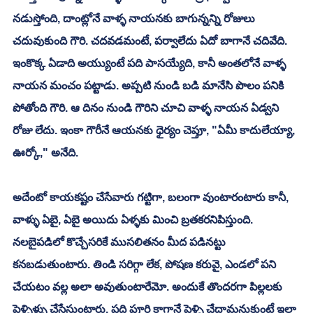
నడుస్తోంది, దాంట్లోనే వాళ్ళ నాయనకు బాగున్నన్ని రోజులు 
చదువుకుంది గౌరి. చదవడమంటే, పర్వాలేదు ఏదో బాగానే చదివేది. 
ఇంకొక్క ఏడాది అయ్యుంటే పది పాసయ్యేది, కానీ అంతలోనే వాళ్ళ 
నాయన మంచం పట్టాడు. అప్పటి నుండి బడి మానేసి పొలం పనికి 
పోతోంది గౌరి. ఆ దినం నుండి గౌరిని చూచి వాళ్ళ నాయన ఏడ్వని 
రోజు లేదు. ఇంకా గౌరీనే ఆయనకు ధైర్యం చెప్తూ, "ఏమీ కాదులేయ్యా, 
ఊర్కో," అనేది. 
అదేంటో కాయకష్టం చేసేవారు గట్టిగా, బలంగా వుంటారంటారు కానీ, 
వాళ్ళు ఏబై, ఏబై అయిదు ఏళ్ళకు మించి బ్రతకరనిపిస్తుంది. 
నలబైపడిలో కొచ్చేసరికే ముసలితనం మీద పడినట్టు 
కనబడుతుంటారు. తిండి సరిగ్గా లేక, పోషణ కరువై, ఎండలో పని 
చేయటం వల్ల అలా అవుతుంటారేమో. అందుకే తొందరగా పిల్లలకు 
పెళ్ళిళ్ళు చేసేస్తుంటారు. పది పూర్తి కాగానే పెళ్ళి చేద్దామనుకుంటే ఇలా 