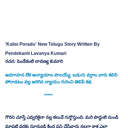
'Kalisi Poradu' New Telugu Story Written By 
Pendekanti Lavanya Kumari
రచన: పెండేకంటి లావణ్య కుమారి
అవగాహన లేక అన్యాయాల పాలయ్యే  బడుగు వర్గాల వారు కలిసి 
పోరాడటం వల్ల జరిగిన న్యాయం గురించి తెలిపే కథ. 
                                  ***** 
గౌరిని చూస్తే ఎవ్వరికైనా నల్ల కలువే గుర్తొస్తుంది. మరి పొద్దుటి నుండి 
మాపటి వరకు సూర్యుడి క్రింద పని చేసేవారు నల్లగా కాక ఎలా 