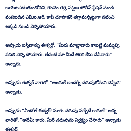
బయటపడుతుందోనని, కొంచెం తగ్గి, పట్టణ పోలీస్ స్టేషన్ నుండి 
పంపబడిన ఎఫ్.ఐ.ఆర్. కాపీ చూసాకనే తగ్గామన్నట్టుగా నటించి 
అక్కడి నుండి వెళ్ళిపోయారు. 
అప్పుడు బస్తీవాళ్ళు ఈశ్వర్తో, "మీరు మాట్లాడారు కాబట్టి మమ్మల్ని 
వదిలి వెళ్ళి పోయారు, లేదంటే మా మీదే తిరిగి కేసు వేసేవారు" 
అన్నారు. 
అప్పుడు ఈశ్వర్ వారితో, "అందుకే అందర్నీ చదువుకోమని చెప్పేది" 
అన్నాడు. 
అప్పుడు "ఏందోలే ఈశ్వర్! మాకు చదువు వచ్చేదే కాదులే" అన్న 
వారితో, "అదేమీ కాదు. మీరే చదువును నిర్లక్ష్యం చేసారు" అన్నాడు 
ఈశ్వర్. 