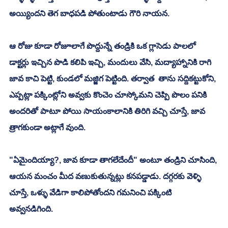
అయ్యిందని తెగ బాధపడి పోతుంటాడు గౌరి నాయన. 
ఆ రోజు కూడా రోజూలాగే పొద్దున్నే తండ్రికి ఒక గ్లాసెడు పాలలో 
డాక్టర్లు ఇచ్చిన పొడి కలిపి ఇచ్చి, మందులు వేసి, మద్యాహ్నానికి రాగి 
జావ కాచి పెట్టి, కుండలో మజ్జిగ పెట్టింది. తర్వాత  తాను సద్దికట్టుకోని, 
ఎప్పట్లా పక్కింట్లోని అవ్వకు కొంచెం చూస్కోమని చెప్పి పొలం పనికి 
అందరితో పాటూ పోయి సాయంకాలానికి తిరిగి వచ్చి చూస్తే, జావ 
త్రాగకుండా అట్లాగే వుంది. 
"ఏమైందియ్యా?, జావ కూడా తాగలేదేందీ" అంటూ తండ్రిని చూసింది, 
ఆయన మంచం మీద వణుకుతున్నట్లు కనపడ్డాడు. దగ్గరకు వెళ్ళి 
చూస్తే, ఒళ్ళు వేడిగా కాలిపోతోందని గమనించి పక్కింటి 
అవ్వనడిగింది. 