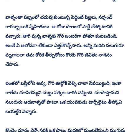
వాళ్ళంతా పట్నంలో చదువుకుంటున్న పెద్దింటి పిల్లలు, సర్పంచ్ 
గారబ్బాయికి స్నేహితులు. ఆ రోజు పొలంలో పార్టీ చేస్కోటానికి 
వచ్చారు. తాగి వున్న వాళ్ళకు గౌరి ఒంటరిగా పోతూ కంటబడింది. 
అంతే ఏ ఆలోచనా లేకుండా ఎత్తుకొచ్చేసారు. అన్నీ మరిచి నలుగురూ 
మృగాలలా తమ కోరిక తీర్చుకోటం కొరకు గౌరి జీవితం నాశనం 
చేసారు. 
ఇంతలో బస్తీలోని అవ్వ, గౌరి ఊర్లోకి వెళ్ళి చాలా సేపయ్యింది, ఇంకా 
రాలేదు చూసిరమ్మని చుట్టు పక్కల వారికి చెప్పింది. చూసొస్తామని 
నలుగురు ఆడవాళ్ళతో పాటూ ఒక యువకుడు టార్చీలైటు తీస్కోని 
బయల్దేరి వెళ్ళారు. 
కొంచెం దూరం వెళ్ళే సరికి ఒక పొలం మధ్యలో మంటలేస్కుని ముగ్గురు 