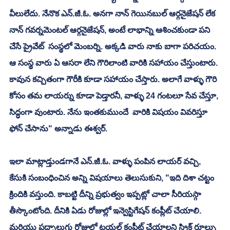
వీలులేదు. నేనొక ఎన్.జీ.ఓ. అనగా నాన్ గెయినబుల్ ఆర్గనైజేషన్ లేక 
నాన్ గవర్నమెంటల్ ఆర్గనైజేషన్, అంటే లాభాన్ని ఆశించకుండా పని 
చేసే ప్రైవేట్  సంస్థలో మెంబర్ని. అక్కడి వారు నాకు బాగా పరిచయం. 
ఆ సంస్థ వారు ఏ ఆసరా లేని గౌరిలాంటి వారికి సహాయం చేస్తుంటారు. 
కావున కచ్చితంగా గౌరీకి కూడా సహాయం చేస్తారు. అలాగే వాళ్ళు గౌరి 
కోసం తమ లాయర్ను కూడా పెడ్తారనీ, వాళ్ళు 24 గంటలూ సేవ చేస్తూ, 
సిద్ధంగా వుంటారు. నేను ఇంతకుముందే  వారికి విషయం వివరిస్తూ 
ఫోన్ చేసాను" అన్నాడు ఈశ్వర్. 
ఇలా మాట్లాడ్తుండగానే ఎన్.జీ.ఓ. వాళ్ళు పంపిన లాయర్ వచ్చి, 
కేసుకి సంబంధించిన అన్ని విషయాలు తెలుసుకుని, "ఇది దిశా చట్టం 
క్రిందికి వస్తుంది. కాబట్టి దీన్ని ప్రభుత్వం ఇప్పట్లో చాలా సీరియస్గా 
తీస్కొంటోంది. దీనికి ఏడు రోజుల్లో ఇన్వెస్టిగేషన్ కంప్లీట్ చేయాలి. 
మరియు పద్నాలుగు రోజుల్లో ట్రయల్ కంప్లీట్ చేయాలని స్ట్రిక్ట్ రూల్సు 