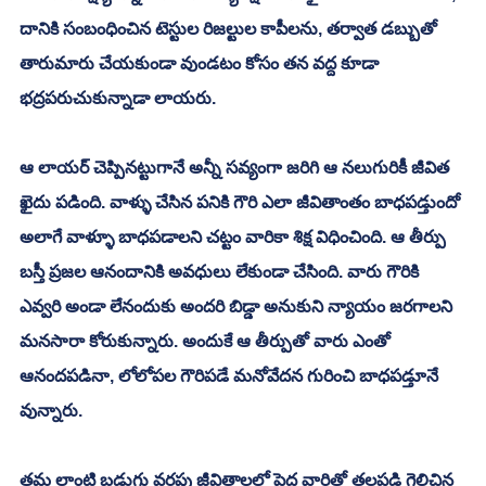
దానికి సంబంధించిన టెస్టుల రిజల్టుల కాపీలను, తర్వాత డబ్బుతో 
తారుమారు చేయకుండా వుండటం కోసం తన వద్ద కూడా 
భద్రపరుచుకున్నాడా లాయరు. 
ఆ లాయర్ చెప్పినట్టుగానే అన్నీ సవ్యంగా జరిగి ఆ నలుగురికీ జీవిత 
ఖైదు పడింది. వాళ్ళు చేసిన పనికి గౌరి ఎలా జీవితాంతం బాధపడ్తుందో 
అలాగే వాళ్ళూ బాధపడాలని చట్టం వారికా శిక్ష విధించింది. ఆ తీర్పు 
బస్తీ ప్రజల ఆనందానికి అవధులు లేకుండా చేసింది. వారు గౌరికి 
ఎవ్వరి అండా లేనందుకు అందరి బిడ్డా అనుకుని న్యాయం జరగాలని 
మనసారా కోరుకున్నారు. అందుకే ఆ తీర్పుతో వారు ఎంతో  
ఆనందపడినా, లోలోపల గౌరిపడే మనోవేదన గురించి బాధపడ్తూనే 
వున్నారు. 
తమ లాంటి బడుగు వర్గపు జీవితాలలో పెద్ద వారితో తలపడి గెలిచిన 