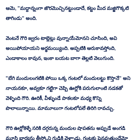
ఆమె, "మద్దాన్నంగా జొరమొచ్చినట్టుండాదే, కట్టం మీద మజ్జిగొక్కటి 
తాగిండు" అంది. 
వెంటనే గౌరి జ్వరం టాబ్లెట్లు వున్నాయేమోనని చూసింది, అవి 
అయిపోయాయని అర్థమయ్యింది. అప్పటికి ఆరుకావస్తోంది, 
ఎండాకాలం కావున, ఇంకా బయట బాగా తెల్లటి వెలుగుంది. 
"బేగి మందులంగటికి పోయి ఒక్క గంటలో మందులట్టు కొస్తానే" అని 
నాయనకూ, అవ్వకూ గట్టిగా చెప్పి ఊర్లోకి పరుగులాంటి నడకతో 
వెళ్ళింది గౌరి. ఊరికీ, వీళ్ళుండే పాకలకూ మధ్య కొన్ని 
పొలాలున్నాయి. మామూలుగా గంటలోపలే తిరిగి రావచ్చు. 
గౌరి ఊర్లోకెళ్ళే సరికి దగ్గరున్న మందుల షాపతను అప్పుడే అంగడి 
మూసి భార్యను తీస్కోని గుడికి వెళ్ళాడు. గంటకు పైనవుతుందేమో 