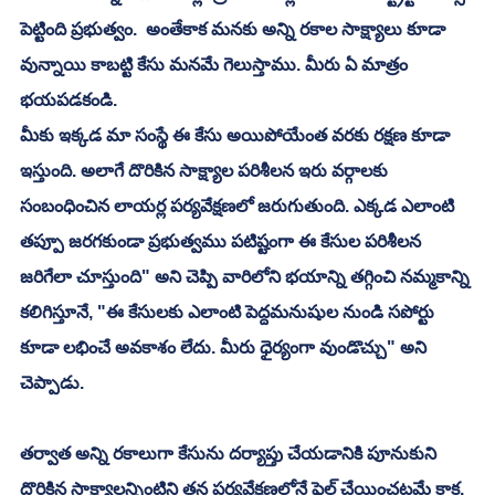
పెట్టింది ప్రభుత్వం.  అంతేకాక మనకు అన్ని రకాల సాక్ష్యాలు కూడా 
వున్నాయి కాబట్టి కేసు మనమే గెలుస్తాము. మీరు ఏ మాత్రం 
భయపడకండి. 
మీకు ఇక్కడ మా సంస్థే ఈ కేసు అయిపోయేంత వరకు రక్షణ కూడా 
ఇస్తుంది. అలాగే దొరికిన సాక్ష్యాల పరిశీలన ఇరు వర్గాలకు 
సంబంధించిన లాయర్ల పర్యవేక్షణలో జరుగుతుంది. ఎక్కడ ఎలాంటి 
తప్పూ జరగకుండా ప్రభుత్వము పటిష్టంగా ఈ కేసుల పరిశీలన 
జరిగేలా చూస్తుంది" అని చెప్పి వారిలోని భయాన్ని తగ్గించి నమ్మకాన్ని 
కలిగిస్తూనే, "ఈ కేసులకు ఎలాంటి పెద్దమనుషుల నుండి సపోర్టు 
కూడా లభించే అవకాశం లేదు. మీరు ధైర్యంగా వుండొచ్చు" అని 
చెప్పాడు. 
తర్వాత అన్ని రకాలుగా కేసును దర్యాప్తు చేయడానికి పూనుకుని 
దొరికిన సాక్ష్యాలన్నింటిని తన పర్యవేక్షణలోనే ఫైల్ చేయించటమే కాక, 