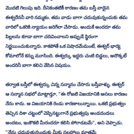
మొదటి గెలుపు ఇది. దీనికంతటికీ కారణం తమ బస్తీ వాడైన 
ఈశ్వరేననీ వారి నమ్మకం. తమ వాడు బాగా చదువుకున్నందుకు తమ 
వారిలో ఒకరికి న్యాయం జరిగేలా చేసాడు. అందుకే అందరూ తమ 
పిల్లలను కూడా బాగా చదివించాలని అప్పుడే స్థిరంగా 
నిర్ణయించుకున్నారు. కాకపోతే ఒక విషాదమేమంటే, ఈశ్వర్ భార్య 
కోమాలోనే కన్ను మూసింది. ఈశ్వర్కు ఇద్దరు చంటి బిడ్డలు, అదొక్కటే 
అందరినీ బాగా కలిచి వేసిన విషయం. 
తర్వాత బస్తీలో ఈశ్వర్కు చిన్న సన్మానం చేసారు బస్తీవాళ్ళు. ఈశ్వర్ 
ఆ సన్మాన సభలో మాట్లాడ్తూ, "ఈ రోజటి విజయానికి అసలు కారణం 
నేను కాదు. ఆ విజయానికి రెండు కారణాలున్నాయి. ఒకటి ప్రభుత్వం 
తెచ్చిన దిశా చట్టంలో చెప్పినట్టుగానే ప్రభుత్వపు అండదండలు 
అందటం, ఇంకొకటి మీరందరూ కలిసి పోరాడటమే", అని చెప్పాడు. 
"నేను చదువుకున్నందుకు మీకు సలహాలు మాత్రమే 