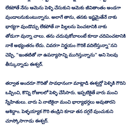
లేకపోతే నేను ఆమెను పెళ్ళి చేసుకుని ఆమెకు జీవితాంతం అండగా 
వుండాలనుకుంటున్నాను. అలాగే తాను, తనకు ఇష్టమైతేనే నాకు 
భార్యగా వుండొచ్చు లేకపోతే నా పిల్లలను పెంచటానికి నాకు     
తోడుగా వున్నా చాలు. తను చదువుకోవాలంటే కూడా చదివించటానికి 
నాకే అభ్యంతరం లేదు. చివరగా నిర్ణయం గౌరికే వదిలేస్తున్నా"నని 
చెప్పి, "ఇంతటితో నా ఉపన్యాసాన్ని ముగిస్తున్నాను" అని సెలవు 
తీస్కున్నాడు ఈశ్వర్. 
తర్వాత అందరూ గౌరితో సావధానంగా మాట్లాడి ఈశ్వర్తో పెళ్ళికి గౌరిని 
ఒప్పించి, కొన్ని రోజులలో పెళ్ళి చేసేసారు. ఇప్పటికైతే వారు మంచి 
స్నేహితులు. వారు ఏ నాటికైనా మంచి భార్యాభర్తలు అవుతారని 
ఆశిద్దాం. పెళ్ళయ్యాక గౌరి తండ్రిని కూడా తన దగ్గరే వుంచుకుని 
చూస్కోసాగాడు ఈశ్వర్. 