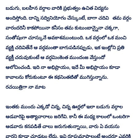
బడుగు, బలహీన వర్గాల వారికి ప్రభుత్వం ఉచిత విద్యను 
అందిస్తోంది. దాన్ని సద్వినియోగం చేస్కుంటే, బాగా చదివి   తమ వర్గం 
వారందరినీ కాకపోయినా కనీసం తమ కుటుంబాన్నైనా చక్కగా, 
సంతోషంగా చూస్కునే అవకాశముంటుంది. ఒక వర్గంలో ఒక మంచి 
వ్యక్తి చదివితేనే ఆ వర్గమంతా బాగుపడినప్పుడు, ఇక ఇంట్లోని ప్రతి 
వ్యక్తీ చదువుకుంటే ఆ వర్గమింకెంత ముందంజ వేస్తుందో 
ఆలోచించండి. ఇది నా అభిప్రాయం, ఇదే మీ అభిప్రాయం కూడా 
కావాలను కోరుకుంటూ ఈ కథనింతటితో ముగిస్తున్నాను. 
రచయిత్రిగా నా మాట 
ఇంతకు ముందు ఎక్కడో చిన్న, చిన్న ఊర్లలో ఇలా బడుగు వర్గాల 
ఆడవారిపై అత్యాచారాలు జరిగేవి. కానీ ఈ మధ్య కాలంలో ఒంటరిగా 
ఆడవారు కనపడితే చాలు జరుగుతున్నాయి, వారు ఏ వయసు 
వారని కూడా చూడటం లేదు. ఇవి రూపుమాపాలంటే అందరూ ఎవరికి 