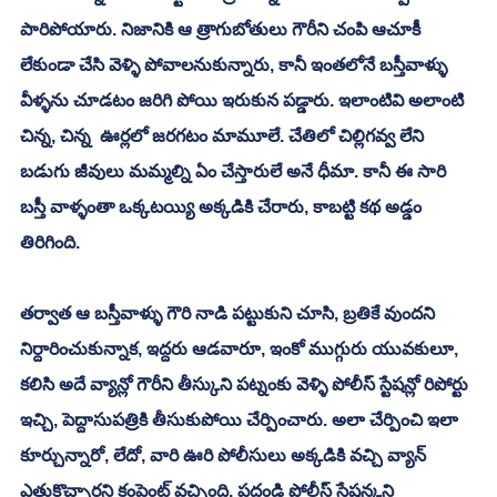
పారిపోయారు. నిజానికి ఆ త్రాగుబోతులు గౌరీని చంపి ఆచూకీ 
లేకుండా చేసి వెళ్ళి పోవాలనుకున్నారు, కానీ ఇంతలోనే బస్తీవాళ్ళు 
వీళ్ళను చూడటం జరిగి పోయి ఇరుకున పడ్డారు. ఇలాంటివి అలాంటి 
చిన్న, చిన్న  ఊర్లలో జరగటం మామూలే. చేతిలో చిల్లిగవ్వ లేని 
బడుగు జీవులు మమ్మల్ని ఏం చేస్తారులే అనే ధీమా. కానీ ఈ సారి 
బస్తీ వాళ్ళంతా ఒక్కటయ్యి అక్కడికి చేరారు, కాబట్టి కథ అడ్డం 
తిరిగింది. 
తర్వాత ఆ బస్తీవాళ్ళు గౌరి నాడి పట్టుకుని చూసి, బ్రతికే వుందని 
నిర్దారించుకున్నాక, ఇద్దరు ఆడవారూ, ఇంకో ముగ్గురు యువకులూ, 
కలిసి అదే వ్యాన్లో గౌరీని తీస్కుని పట్నంకు వెళ్ళి పోలీస్ స్టేషన్లో రిపోర్టు 
ఇచ్చి, పెద్దాసుపత్రికి తీసుకుపోయి చేర్పించారు. అలా చేర్పించి ఇలా 
కూర్చున్నారో, లేదో, వారి ఊరి పోలీసులు అక్కడికి వచ్చి వ్యాన్ 
ఎత్తుకొచ్చారని కంప్లైంట్ వచ్చింది, పదండి పోలీస్ స్టేషన్కని 