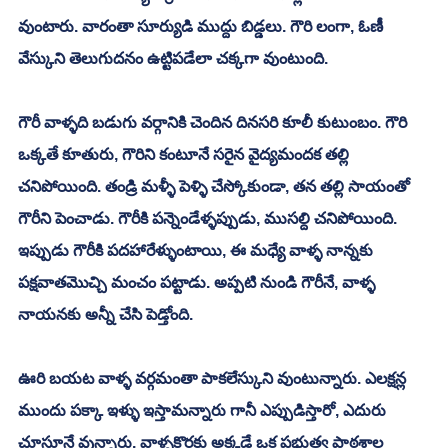
వుంటారు. వారంతా సూర్యుడి ముద్దు బిడ్డలు. గౌరి లంగా, ఓణీ 
వేస్కుని తెలుగుదనం ఉట్టిపడేలా చక్కగా వుంటుంది. 
గౌరీ వాళ్ళది బడుగు వర్గానికి చెందిన దినసరి కూలీ కుటుంబం. గౌరి 
ఒక్కతే కూతురు, గౌరిని కంటూనే సరైన వైద్యమందక తల్లి 
చనిపోయింది. తండ్రి మళ్ళీ పెళ్ళి చేస్కోకుండా, తన తల్లి సాయంతో 
గౌరీని పెంచాడు. గౌరీకి పన్నెండేళ్ళప్పుడు, ముసల్ది చనిపోయింది. 
ఇప్పుడు గౌరీకి పదహారేళ్ళుంటాయి, ఈ మధ్యే వాళ్ళ నాన్నకు 
పక్షవాతమొచ్చి మంచం పట్టాడు. అప్పటి నుండి గౌరీనే, వాళ్ళ 
నాయనకు అన్నీ చేసి పెడ్తోంది. 
ఊరి బయట వాళ్ళ వర్గమంతా పాకలేస్కుని వుంటున్నారు. ఎలక్షన్ల 
ముందు పక్కా ఇళ్ళు ఇస్తామన్నారు గానీ ఎప్పుడిస్తారో, ఎదురు 
చూస్తూనే వున్నారు. వాళ్ళకొరకు అక్కడే ఒక ప్రభుత్వ పాఠశాల 