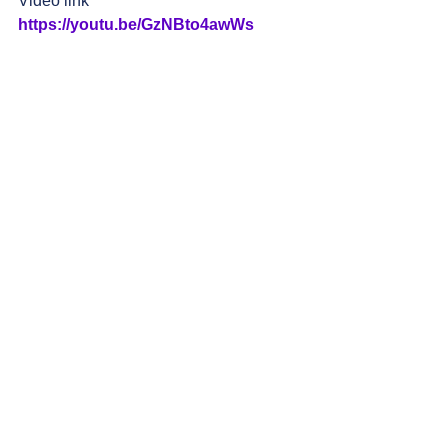
Video link
https://youtu.be/GzNBto4awWs