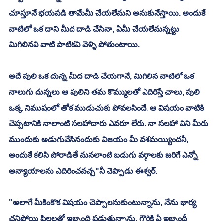
చూస్తూనే భయపడి తామేమీ చేయలేమని అనుకునేస్తాయి. అందుకే 
వాటిలో ఒక దాని మీద దాడి చేసినా, ఏమీ చేయలేమన్నట్టు 
మిగిలినవి వాటి పాటికవి వెళ్ళి పోతుంటాయి. 
అదే పులి ఒక దున్న మీద దాడి చేయగానే, మిగిలిన వాటిలో ఒక 
నాలుగు దున్నలు ఆ పులిని తమ కొమ్ములతో ఎదిరిస్తే చాలు, పులి 
ఒక్క నిముషంలో తోక ముడుచుకు పోవలసిందే. ఆ విషయం వాటికి 
చెప్పటానికి నాలాంటి సలహాదారు ఎవరూ లేరు. నా సలహా విని మీరు 
ముందుకు అడుగువేసినందుకు విజయం మీ వశమయ్యిందనీ, 
అందుకే కలిసి పోరాడితే మనలాంటి బడుగు వర్గాలకు జరిగే ఎన్నో 
అన్యాయాలను ఎదిరించవచ్చ"నీ చెప్పాడు ఈశ్వర్. 
"అలాగే మీకింకొక విషయం చెప్పాలనుకుంటున్నాను, నేను భార్య 
చనిపోయి పిల్లలతో ఇబ్బంది పడుతున్నాను. గౌరికి ఏ ఇబ్బందీ 