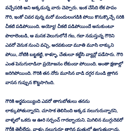
వచ్చేసరికి అని అక్కడున్న వారు చెప్పారు. ఇంక చేసేది లేక పాపం 
గౌరి, ఇంకో చివర వున్న మరో మందులంగడికి పోయి కొనుక్కొచ్చే సరికి 
చీకటి పడిపోయింది. అయ్యో! చీకటి పడిపోయిందే అనుకుంటూ 
పొలాలెంబడి, ఆ మసక వెలుగులోనే గబ, గబా నడుస్తున్న గౌరిని 
ఎవరో వెనుక నుంచి వచ్చి, అరవకుండా మూతి మూసి లాక్కుని 
పోయి, నోటికి బట్టకట్టి, కాళ్ళూ, చేతులూ కట్టేసి వ్యాన్లో పడేసారు. గౌరి 
ఎంత పెనుగులాడినా ప్రయోజనం లేకుండా పోయింది. అంతా క్షణాల్లో 
జరిగిపోయింది. గౌరికి తన నోరు మూసిన వాడి దగ్గర నుండి త్రాగిన 
వాసన గుప్పున కొట్టసాగింది. 
గౌరికి అర్థమయ్యింది ఎవరో తాగుబోతులు తనను 
లాక్కుపోతున్నారని. చూసాక తెలిసింది అక్కడ నలుగురున్నారని, 
వాళ్ళలో ఒకరు ఆ ఊరి సర్పంచ్ గారబ్బాయని. మిగిలిన ముగ్గురెవరో 
గౌరీకి తెలీలేదు. వాళ్ళు నలుగురూ తాగిన మత్తులో ఊగుతున్నారు. 