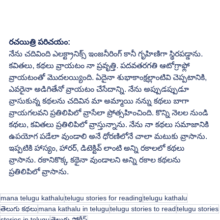
రచయిత్రి పరిచయం:
నేను చదివింది ఎలక్ట్రానిక్స్ ఇంజనీరింగ్ కానీ గృహిణిగా స్థిరపడ్డాను. 
కవితలు, కథలు వ్రాయటం నా ప్రవృత్తి. పదవతరగతి ఆటోగ్రాఫ్లో 
వ్రాయటంతో మొదలయ్యింది. ఏదైనా శుభాకాంక్షల్లాంటివి చెప్పటానికి, 
ఎవరైనా అడిగితేనో వ్రాయటం చేసేదాన్ని. నేను అప్పుడప్పుడూ 
వ్రాసుకున్న కథలను చదివిన మా అమ్మాయి నన్ను కథలు బాగా 
వ్రాయగలవని ప్రతిలిపిలో వ్రాసేలా ప్రోత్సహించింది. కొన్ని నెలల నుండి 
కథలు, కవితలు ప్రతిలిపిలో వ్రాస్తున్నాను. నేను నా కథలు సమాజానికి 
ఉపయోగ పడేలా వుండాలి అనే ధోరణిలోనే చాలా మటుకు వ్రాసాను. 
ఇప్పటికి హాస్యం, హారర్, డిటెక్టివ్ లాంటి అన్ని రకాలలో కథలు 
వ్రాసాను. రకానికొక్క కథైనా వుండాలని అన్ని రకాల కథలను 
ప్రతిలిపిలో వ్రాసాను. 
mana telugu kathalu
telugu stories for reading
telugu kathalu
తెలుగు కథలు
mana kathalu in telugu
telugu stories to read
telugu stories
stories in telugu
తెలుగు స్టోరీస్