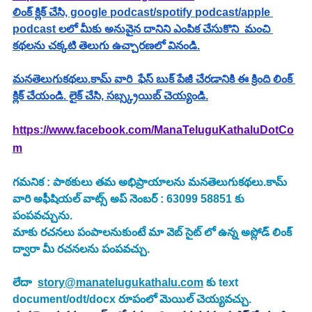
లింక్ క్లిక్ చేసి, google podcast/spotify podcast/apple 
podcast లలో మీకు అనువైన దానిని ఎంపిక చేసుకొని  మంచి 
కథలను చక్కటి తెలుగు ఉచ్చారణలో వినండి.
మనతెలుగుకథలు.కామ్ వారి  ఫేస్ బుక్ పేజీ చేరడానికి ఈ క్రింది లింక్ 
క్లిక్ చేయండి. లైక్ చేసి, సబ్స్క్రయిబ్ చెయ్యండి.
https://www.facebook.com/ManaTeluguKathaluDotCo
m
గమనిక : పాఠకులు తమ అభిప్రాయాలను మనతెలుగుకథలు.కామ్ 
వారి అఫీషియల్ వాట్స్ అప్ నెంబర్ : 63099 58851 కు 
పంపవచ్చును.
మాకు రచనలు పంపాలనుకుంటే మా వెబ్ సైట్ లో ఉన్న అప్లోడ్ లింక్ 
ద్వారా మీ రచనలను పంపవచ్చు.
లేదా  
story@manatelugukathalu.com
 కు text 
document/odt/docx రూపంలో మెయిల్ చెయ్యవచ్చు.