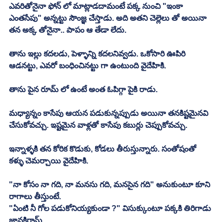
ఎవరితోనైనా ఫోన్ లో మాట్లాడదామంటే పక్క నుంచి "ఇంకా 
ఎంతసేపు" అన్నట్టు సౌంజ్ఞ చేస్తాడు. అది అతని చెల్లెలు తో అయినా 
తన అక్క తోనైనా.. పాపం ఆ తేడా లేదు. 
తాను ఇల్లు కదలడు, పెళ్ళాన్ని కదలనివ్వడు. ఒకోసారి ఊపిరి 
ఆడనట్టు, ఎవరో బంధించినట్టు గా ఉంటుంది వైదేహికి. 
తాను పైన రూమ్ లో ఉంటే అంత ఓపిగ్గా పైకి రాడు. 
మధ్యాన్నం కాసేపు ఆయన పడుకున్నప్పుడు అయినా తనకిష్టమైనవి 
చేసుకోవచ్చు. ఇష్టమైన వాళ్లతో కాసేపు కబుర్లు చెప్పుకోవచ్చు. 
ఇన్నాళ్ళకి తన కోరిక కొడుకు, కోడలు తీరుస్తున్నారు. సంతోషంతో 
కళ్ళు చెమర్చాయి వైదేహికి. 
"నా కోసం నా గది, నా మనసు గది, మనసైన గది" అనుకుంటూ కూని 
రాగాలు తీస్తుంటే. 
"ఏంటి నీ గోల పడుకోనియ్యకుండా ?" విసుక్కుంటూ పక్కకి తిరిగాడు 
జానకిరామ్. 