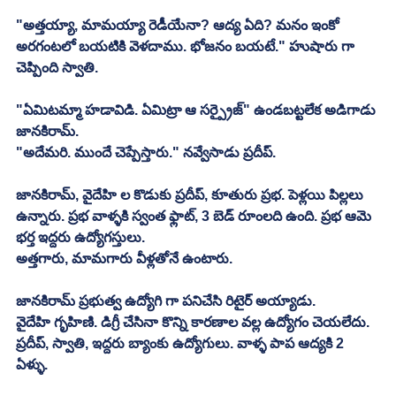
"అత్తయ్యా, మామయ్యా రెడీయేనా? ఆద్య ఏది? మనం ఇంకో 
అరగంటలో బయటికి వెళదాము. భోజనం బయటే." హుషారు గా 
చెప్పింది స్వాతి. 
"ఏమిటమ్మా హడావిడి. ఏమిట్రా ఆ సర్ప్రైజ్" ఉండబట్టలేక అడిగాడు 
జానకిరామ్. 
"అదేమరి. ముందే చెప్పేస్తారు." నవ్వేసాడు ప్రదీప్. 
జానకిరామ్, వైదేహి ల కొడుకు ప్రదీప్, కూతురు ప్రభ. పెళ్లయి పిల్లలు 
ఉన్నారు. ప్రభ వాళ్ళకి స్వంత ఫ్లాట్, 3 బెడ్ రూంలది ఉంది. ప్రభ ఆమె 
భర్త ఇద్దరు ఉద్యోగస్తులు. 
అత్తగారు, మామగారు వీళ్లతోనే ఉంటారు. 
జానకిరామ్ ప్రభుత్వ ఉద్యోగి గా పనిచేసి రిటైర్ అయ్యాడు. 
వైదేహి గృహిణి. డిగ్రీ చేసినా కొన్ని కారణాల వల్ల ఉద్యోగం చెయలేదు. 
ప్రదీప్, స్వాతి, ఇద్దరు బ్యాంకు ఉద్యోగులు. వాళ్ళ పాప ఆద్యకి 2 
ఏళ్ళు. 