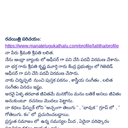
రచయిత్రి పరిచయం:
https://www.manatelugukathalu.com/profile/lalitha/profile
నా పేరు శ్రీమతి శ్రీపతి లలిత. 
నేను ఆంధ్రా బ్యాంకు లో ఆఫీసర్ గా పని చేసి పదవీ విరమణ చేశాను. 
నా భర్త గారు శ్రీపతి కృష్ణ మూర్తి గారు కేంద్ర ప్రభుత్వం లో గెజెటెడ్ 
ఆఫీసర్ గా పని చేసి పదవీ విరమణ చేసారు. 
నాకు చిన్నప్పటి  నుంచి పుస్తక పఠనం , శాస్త్రీయ సంగీతం , లలిత 
సంగీతం వినడం ఇష్టం. 
అరవై ఏళ్ళ తరవాత జీవితమే మనకోసం మనం బతికే అసలు జీవితం 
అనుకుంటూ  రచనలు మొదలు పెట్టాను. 
నా కధలు ఫేస్బుక్ లోని "అచ్చంగా తెలుగు " , "భావుక " గ్రూప్ లో  , " 
గోతెలుగు. కం" లో  ప్రచురించబడ్డాయి. 
ప్రస్తుత సమాజం లో  ఉన్న సమస్యల మీద , ఏదైనా పరిష్కారం 