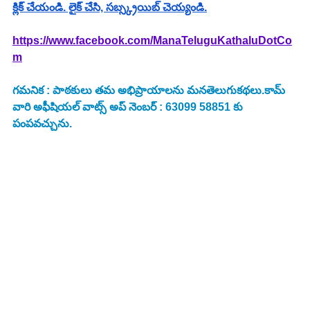
క్లిక్ చేయండి. లైక్ చేసి, సబ్స్క్రయిబ్ చెయ్యండి.
https://www.facebook.com/ManaTeluguKathaluDotCo
m
గమనిక : పాఠకులు తమ అభిప్రాయాలను మనతెలుగుకథలు.కామ్ 
వారి అఫీషియల్ వాట్స్ అప్ నెంబర్ : 63099 58851 కు 
పంపవచ్చును.