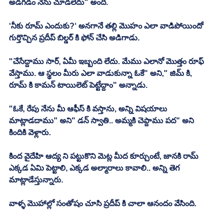
అడగడం నేను చూడలేదు" అంది. 
‘నీకు రూమ్ ఎందుకు?‘ అనగానే తల్లి మొహం ఎలా వాడిపోయిందో 
గుర్తొచ్చిన ప్రదీప్ బిల్డర్ కి ఫోన్ చేసి అడిగాడు. 
"చేసేద్దాము సార్, ఏమీ ఇబ్బంది లేదు. మేము ఎలానో మొత్తం రూఫ్ 
వేస్తాము. ఆ స్థలం మీరు ఎలా వాడుకున్నా ఓకే" అని," జిమ్ కి, 
రూమ్ కి కామన్ టాయిలెట్ పెట్టేద్దాం" అన్నాడు. 
"ఓకే, రేపు నేను మీ ఆఫీస్ కి వస్తాను, అన్ని విషయాలు 
మాట్లాడదాము" అని" డన్ స్వాతి.. అమ్మకి చెప్దాము పద" అని 
కిందికి వెళ్లారు. 
కింద వైదేహి ఆద్య ని పట్టుకొని మెట్ల మీద కూర్చుంటే, జానకి రామ్ 
ఎక్కడ ఏమి పెట్టాలి, ఎక్కడ అల్మారాలు కావాలి.. అన్ని తెగ 
మాట్లాడేస్తున్నారు. 
వాళ్ళ మొహాల్లో సంతోషం చూసి ప్రదీప్ కి చాలా ఆనందం వేసింది. 