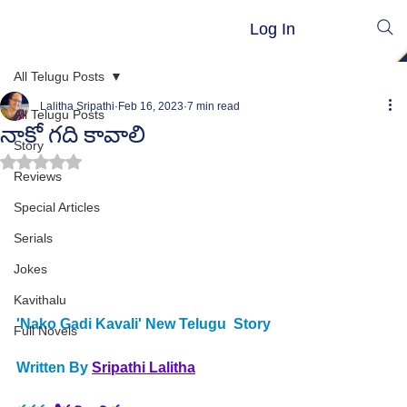
Log In
All Telugu Posts
Lalitha Sripathi
Feb 16, 2023
7 min read
All Telugu Posts
నాకో గది కావాలి
Story
Rated NaN out of 5 stars.
Reviews
Special Articles
Serials
Jokes
Kavithalu
'Nako Gadi Kavali' New Telugu  Story 
Full Novels
Written By 
Sripathi Lalitha