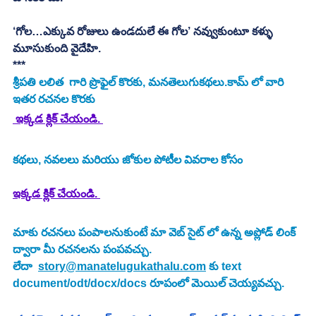
‘గోల…ఎక్కువ రోజులు ఉండదులే ఈ గోల’ నవ్వుకుంటూ కళ్ళు 
మూసుకుంది వైదేహి. 
***
శ్రీపతి లలిత
  గారి ప్రొఫైల్ కొరకు, మనతెలుగుకథలు.కామ్ లో వారి 
ఇతర రచనల కొరకు
 ఇక్కడ క్లిక్ చేయండి. 
కథలు, నవలలు మరియు జోకుల పోటీల వివరాల కోసం
ఇక్కడ క్లిక్ చేయండి.
మాకు రచనలు పంపాలనుకుంటే మా వెబ్ సైట్ లో ఉన్న అప్లోడ్ లింక్ 
ద్వారా మీ రచనలను పంపవచ్చు.
లేదా  
story@manatelugukathalu.com
 కు text 
document/odt/docx/docs రూపంలో మెయిల్ చెయ్యవచ్చు.