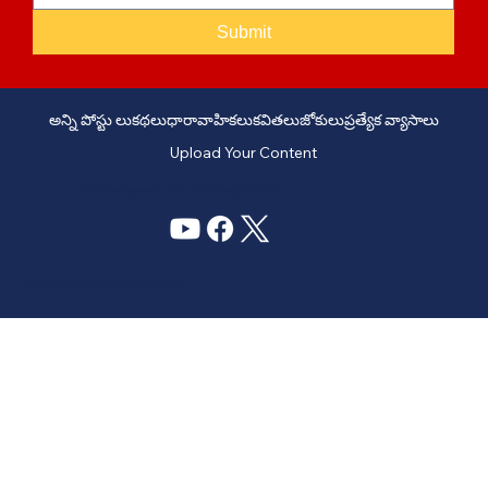
Submit
అన్ని పోస్టు లు
కథలు
ధారావాహికలు
కవితలు
జోకులు
ప్రత్యేక వ్యాసాలు
Upload Your Content
PHONE: +91 6309958851 - EMAIL:
story@manatelugukathalu.com
© 2035
Designed & Digital Marketing by Agency Conversion Guru
.