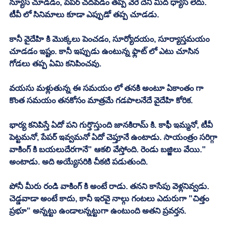
న్యూస్ చూడడం, పేపర్ చదవడం తప్ప వేరే దేని మీద ధ్యాస లేదు. 
టీవీ లో సినిమాలు కూడా ఎప్పుడో తప్ప చూడడు. 
కానీ వైదేహి కి మొక్కలు పెంచడం, సూర్యోదయం, సూర్యాస్తమయం 
చూడడం ఇష్టం. కానీ ఇప్పుడు ఉంటున్న ఫ్లాట్ లో ఎటు చూసిన 
గోడలు తప్ప ఏమి కనిపించవు. 
వయసు మళ్లుతున్న ఈ సమయం లో తనకి అంటూ ఏకాంతం గా 
కొంత సమయం తనకోసం మాత్రమే గడపాలనేదే వైదేహి కోరిక. 
భార్య కనిపిస్తే ఏదో పని గుర్తొస్తుంది జానకిరామ్ కి. కాఫీ ఇమ్మనో, టీవీ 
పెట్టమనో, పేపర్ ఇవ్వమనో ఏదో చెప్తూనే ఉంటాడు. సాయంత్రం సరిగ్గా 
వాకింగ్ కి బయలుదేరగానే" ఆకలి వేస్తోంది. రెండు బజ్జిలు వేయి." 
అంటాడు. అది అయ్యేసరికి చీకటి పడుతుంది. 
పోనీ మీరు రండి వాకింగ్ కి అంటే రాడు. తనని కాసేపు వెళ్లనివ్వడు. 
చెడ్డవాడా అంటే కాదు, కానీ ఇరవై నాల్గు గంటలు ఎదురుగా "చిత్తం 
ప్రభూ" అన్నట్టు ఉండాలన్నట్టుగా ఉంటుంది అతని ప్రవర్తన. 