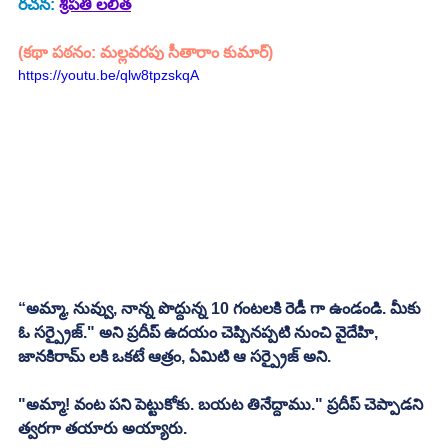
రచన: 
శ్రీపతి లలిత
(కథా పఠనం: మల్లవరపు సీతారాం కుమార్)
https://youtu.be/qlw8tpzskqA
“అమ్మా, నువ్వు, నాన్న పొద్దున్న 10 గంటలకి రెడీ గా ఉండండి. మీకు 
ఓ సర్ప్రైజ్." అని ప్రదీప్ ఉదయం చెప్పినప్పటి నుంచి వైదేహి, 
జానకిరామ్ లకి ఒకటే ఆత్రం, ఏమిటి ఆ సర్ప్రైజ్ అని. 
"అమ్మా! వంట పని పెట్టుకోకు. బయట తినేద్దాము." ప్రదీప్ చెప్పాడని 
త్వరగా తయారు అయ్యారు. 