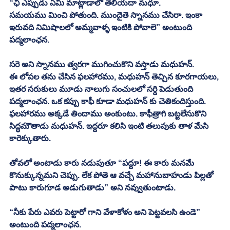
“ఛీ ఎప్పుడు ఏమి మాట్లాడాలో తెలియదా మధూ. 
సమయము మించి పోతుంది. ముందైతె స్నానము చేసిరా. ఇంకా 
ఇరువది నిమిషాలలో అమ్మవాళ్ళ ఇంటికి పోవాలె” అంటుంది 
పద్మలాంఛన. 
సరె అని స్నానము త్వరగా ముగించుకొని వస్తాడు మధుహన్. 
ఈ లోపల తను చేసిన ఫలహారము, మధుహన్ తెచ్చిన కూరగాయలు, 
ఇతర సరుకులు మూడు నాలుగు సంచులలో సర్ది పెడుతుంది 
పద్మలాంఛన. ఒక కప్పు కాఫీ కూడా మధుహన్ కు చెతికందిస్తుంది. 
ఫలహారము అక్కడే తిందాము అంకుంటు. కాఫీత్రాగి బట్టలేసుకొని 
సిద్ధమౌతాడు మధుహన్. ఇద్దరూ కలిసి ఇంటి తలుపుకు తాళ మేసి 
కారెక్కుతారు. 
తోవలో అంటాడు కారు నడుపుతూ “పద్దూ! ఈ కారు మనమే 
కొనుక్కున్నమని చెప్పు. లేక పోతె ఆ వచ్చే మహానుబాహుడు పిల్లతో 
పాటు కారుగూడ అడుగుతాడు” అని నవ్వుతుంటాడు. 
“నీకు పేరు ఎవరు పెట్టారో గాని వేళాకోళం అని పెట్టవలసి ఉండె” 
అంటుంది పద్మలాంఛన. 