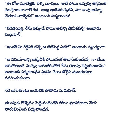
“ఈ రోజు మాచెల్లెకు పెళ్ళి చూపులు. అదే పోయి ఇవ్వన్ని తెస్తనంటె 
ముస్తాబు కావాలె గద.. ఇంట్ల ఇంకెవరున్నరని, మా నాన్న అమ్మా 
చేతకాని వాళ్ళేకద” అంటుంది పద్మలాంఛన. 
“సరెతియ్యి. నేను ఇప్పుడే పోయి అవన్ని తీసుకవస్త” అంటాడు 
మధుహన్. 
“ఇంతకీ మీ గీర్దేవికి వచ్చే ఆ జేజేపెద్ద ఎవరో” అంటాడు వ్యంగ్యంగా. 
“ఆ విషయాలన్ని అక్కడికి పోయినంక తెలుసుకుందువు, నా చేయి 
ఆరిపోతుంది. నువ్వు బయటికి పోతె నేను తలుపు పెట్టుకుంటాను” 
అంటుంది పద్మలాంఛన ఎడమ చేయి బోర్లేసి ముంగురులు 
సవరించుకుంటు. 
సరె అనుకుంటు బయటికి పోతాడు మధుహన్. 
తలుపుకు గొళ్ళెము పెట్టి వంటింటికి పోయి ఫలహారాలు చేయ 
నారంభించింది పద్మ లాంఛన. 