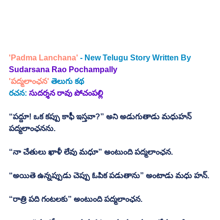
'Padma Lanchana'
 - New Telugu Story Written By
Sudarsana Rao Pochampally
'పద్మలాంఛన' 
తెలుగు కథ
రచన:
సుదర్శన రావు పోచంపల్లి
“పద్దూ! ఒక కప్పు కాఫీ ఇస్తవా?” అని అడుగుతాడు మధుహన్ 
పద్మలాంఛనను. 
“నా చేతులు ఖాళీ లేవు మధూ” అంటుంది పద్మలాంఛన. 
“అయితె ఉన్నప్పుడు చెప్పు ఓపిక పడుతాను” అంటాడు మధు హన్. 
“రాత్రి పది గంటలకు” అంటుంది పద్మలాంఛన. 