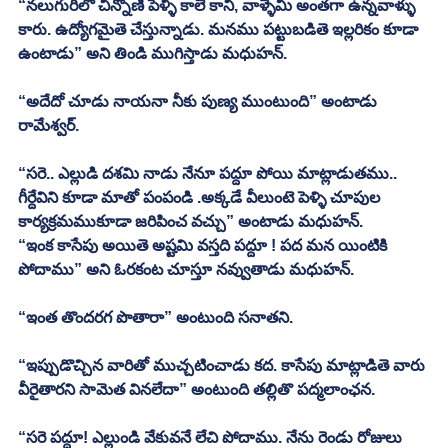
“నలుగురిలో చిన్నోణి పెళ్ళి కాలే కాని, వాళ్ళేమి అంతగా ఉన్నవాళ్ళు 
కారు. ఉద్యోగమైతె చేస్తున్నాడు. మనము పట్టుబడితె ఇల్లరికం కూడా 
ఉంటాడు” అని తిండి ముగిస్తాడు మధుహన్. 
“అదేదో చూడు నాయనా నీకు పుణ్య ముంటుంది” అంటాడు 
రామేశ్వర్. 
“సరె.. ఎల్లుడి దశమి నాడు నేనూ పద్దూ పోయి మాట్లాడుతము.. 
గీర్దేవిని కూడా మాతో పంపండి .అక్కడే వీలుంటె పెళ్ళి చూపుల 
కార్యక్రమముకూడా జరిపించ వచ్చు” అంటాడు మధుహన్. 
“ఇంక కాసేపు అయితె అష్టమి వస్తది పద్దూ ! పద మన యింటికి 
పోదాము” అని ఓరకంట చూస్తూ నవ్వుతాడు మధుహన్. 
“ఇంత తొందరగ పొతారా” అంటుంది సనాతని. 
“ఇప్పుడొచ్చిన వారితో ముచ్చటించాడు కద. కాసేపు మాట్లాడితె వారు 
వీరైతారని సామెత వినలేదా” అంటుంది తల్లితొ పద్మలాంఛన. 
“సరె పద్దూ! ఎల్లుండి వేకువనే లేచి పోదాము. నేను రెండు రోజులు 