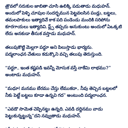
త్రొవలో సరుకుల జాబితా చూసి ఉలిక్కి పడుతాడు మధుహన్. 
అందులో పెళ్ళి చూపుల సందర్భమున పెట్టవలసిన పండ్లు, బట్టలు, 
తమలపాకులు ఇత్యాదివే కాక పది పండెండు మందికి సరిపోను 
కూరగాయలు ఇత్యాదివి. ప్ల్చ్ తప్పదు అనుకుంటు అందులో ఏఒక్కటి 
లేదు అనకుడా తీసుక వస్తాడు మధుహన్. 
తలుపుకొట్టి మెల్లగా పద్దూ అని పిలుస్తాడు భార్యను. 
పద్మలాంఛన చేతులు కడుక్కొని వచ్చి తలుపు తెరుస్తుంది. 
“పద్దూ.. ఇంత కష్టపడి ఇవన్నీ మోసుక వస్తే నాకేమి లాభము?” 
అంటాడు మధుహన్. 
“మధూ! మనము బేరము చేస్తు లేముకదా.. నీవు తెచ్చిన బట్టలలో 
నీకు పెట్టే బట్టలు కూడా ఉన్నవి గద” అంటుంది పద్మలాంఛన. 
“ఎవడొ సామెత చెప్పినట్టు ఉన్నది. ఎవడి దద్దినము వాడు 
పెట్టుకున్నట్టున్న”దని నవ్వుతాడు మధుహన్. 