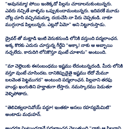
“అవునమ్మా! పోయి ఇంకెక్కడో పిల్లను చూడాలనుకుంటున్నరు. 
ఎవరు నచ్చితే వాళ్ళను ఒప్పుకుందామంటున్నరు. ఇదివరకే మూడు 
చోట్ల చూసి వచ్చినమమ్మా. దయచేసి నా పేరు చెప్పకండి. నాకూ 
ముగ్గురాడ పిల్లలున్నరు. ఎట్లనో ఏమో” అని నిట్టూరుస్తాడు. 
డ్రైవర్ తో మట్లాడి ఇంటి వెనుకనుండి లోనికి వస్తుంది పద్మలాంఛన. 
అక్క కొరకు ఎదురు చూస్తున్న గీర్దేవి “అక్కా! నాకు ఆ అబ్బాయి 
నచ్చలేదు. కారుదిగి లోనికొస్తూ వుంటే చూశాను” అంటుంది. 
“మా చెల్లెలుకు ఈసంబంధము ఇష్టము లేదంటున్నదండి. మీరు లోనికి 
వస్తూ వుంటే చూసిందట. దానికెప్పుడైతై ఇష్టము లేదో మేమూ 
బలవెంత పెట్టముగద” అంటుంది పద్మలాంఛన. పిల్లవాని తరఫు 
వాండ్లు ఖంగుతిని హఠ్హాతుగా లేస్తారు. నమస్కారము పెడుతూ 
వెళ్ళిపోతారు. 
“తెలివికల్లదానివోయ్ పద్దూ! ఇంతకూ అసలు రహస్యమేమిటి” 
అంటాడు మధుహన్. 
అందరూ వింటుండగానే పద్మలాంఛన చెబుతుంది “నాకు ఆ పిల్లవాని 