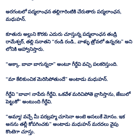
అరగంటలో పద్మలాంఛన తల్లిగారింటికి చేరుతారు పద్మలాంఛన, 
మధుహన్. 
కూతురు అల్లుని కొరకు ఎదురు చూస్తున్న పద్మలాంఛన తండ్రి 
రామేశ్వర్, తల్లి సనాతని “రండి రండి.. వాళ్ళు త్రోవలో ఉన్నరట” అని 
లోనికి ఆహ్వానిస్తారు. 
“అక్కా. బావా బాగున్నరా” అంటూ గీర్దేవి వచ్చి పలకరిస్తుంది. 
“మా కేలికుంచిక మెరిసిపోతుందే” అంటాడు మధుహన్. 
గీర్దేవి “బావా! నాపేరు గీర్దేవి. ఒకవేళ మరిచిపోతె వ్రాసిస్తాను, జేబులో 
పెట్టుకో” అంటుంది గీర్దేవి. 
“అమ్మా! వచ్చే మీ పరబ్రహ్మ చూసెనా అంటె అసలుకే మోసం. ఇక 
అనను తల్లీ కోపగించకు” అంటాడు మధుహన్ మరదలు వైపు 
కొంటెగా చూస్తు. 