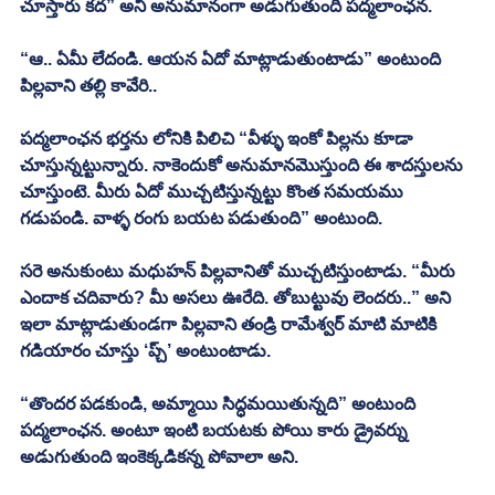
చూస్తారు కద” అని అనుమానంగా అడుగుతుంది పద్మలాంఛన. 
“ఆ.. ఏమీ లేదండి. ఆయన ఏదో మాట్లాడుతుంటాడు” అంటుంది 
పిల్లవాని తల్లి కావేరి.. 
పద్మలాంఛన భర్తను లోనికి పిలిచి “వీళ్ళు ఇంకో పిల్లను కూడా 
చూస్తున్నట్టున్నారు. నాకెందుకో అనుమానమొస్తుంది ఈ శాదస్తులను 
చూస్తుంటె. మీరు ఏదో ముచ్చటిస్తున్నట్టు కొంత సమయము 
గడుపండి. వాళ్ళ రంగు బయట పడుతుంది” అంటుంది. 
సరె అనుకుంటు మధుహన్ పిల్లవానితో ముచ్చటిస్తుంటాడు. “మీరు 
ఎందాక చదివారు? మీ అసలు ఊరేది. తోబుట్టువు లెందరు..” అని 
ఇలా మాట్లాడుతుండగా పిల్లవాని తండ్రి రామేశ్వర్ మాటి మాటికి 
గడియారం చూస్తు ‘ప్చ్’ అంటుంటాడు. 
“తొందర పడకుండి, అమ్మాయి సిద్ధమయితున్నది” అంటుంది 
పద్మలాంఛన. అంటూ ఇంటి బయటకు పోయి కారు డ్రైవర్ను 
అడుగుతుంది ఇంకెక్కడికన్న పోవాలా అని.