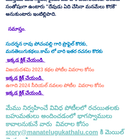
సంతోషంగా ఉంటారు "దేవుడు ఏది చేసినా మనమేలు కొరకే" 
అనుకుంటారు ఇంటిల్లిపాది. 
 సమాప్తం. 
సుదర్శన రావు పోచంపల్లి గారి ప్రొఫైల్ కొరకు, 
మనతెలుగుకథలు.కామ్ లో వారి ఇతర రచనల కొరకు 
 ఇక్కడ క్లిక్ చేయండి. 
విజయదశమి 2023 కథల పోటీల వివరాల కోసం
ఇక్కడ క్లిక్ చేయండి.
ఉగాది 2024 సీరియల్ నవలల పోటీల  వివరాల కోసం 
ఇక్కడ క్లిక్ చేయండి.
మేము నిర్వహించే వివిధ పోటీలలో రచయితలకు 
బహుమతులు అందించడంలో భాగస్వాములు 
కావాలనుకునే వారు  వివరాల కోసం 
story@manatelugukathalu.com
 కి మెయిల్ 