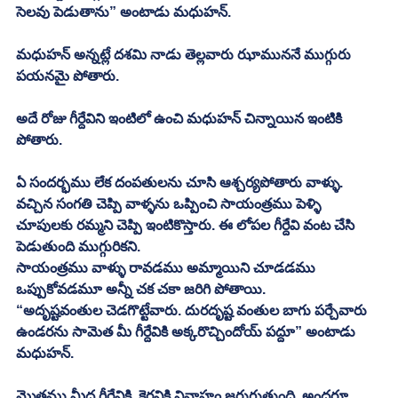
సెలవు పెడుతాను” అంటాడు మధుహన్. 
మధుహన్ అన్నట్లే దశమి నాడు తెల్లవారు ఝాముననే ముగ్గురు 
పయనమై పోతారు. 
అదే రోజు గీర్దేవిని ఇంటిలో ఉంచి మధుహన్ చిన్నాయిన ఇంటికి 
పోతారు. 
ఏ సందర్భము లేక దంపతులను చూసి ఆశ్చర్యపోతారు వాళ్ళు. 
వచ్చిన సంగతి చెప్పి వాళ్ళను ఒప్పించి సాయంత్రము పెళ్ళి 
చూపులకు రమ్మని చెప్పి ఇంటికొస్తారు. ఈ లోపల గీర్దేవి వంట చేసి 
పెడుతుంది ముగ్గురికని. 
సాయంత్రము వాళ్ళు రావడము అమ్మాయిని చూడడము 
ఒప్పుకోవడమూ అన్నీ చక చకా జరిగి పోతాయి. 
“అదృష్టవంతుల చెడగొట్టేవారు. దురదృష్ట వంతుల బాగు పర్చేవారు 
ఉండరను సామెత మీ గీర్దేవికి అక్కరొచ్చిందోయ్ పద్దూ” అంటాడు 
మధుహన్.
మొత్తము మీద గీర్దేవికి, కైరవికి వివాహం జరుగుతుంది. అందరూ 