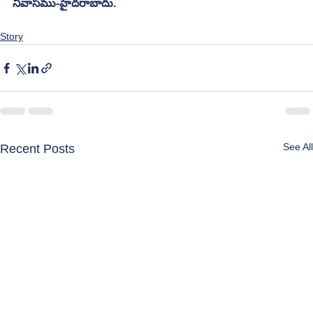
నివాసము-హైదరాబాదు.
Story
See All
Recent Posts