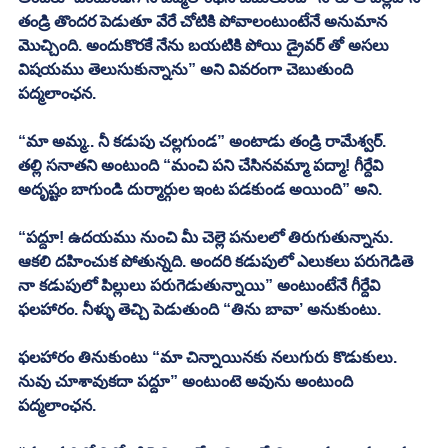
తండ్రి తొందర పెడుతూ వేరే చోటికి పోవాలంటుంటేనే అనుమాన 
మొచ్చింది. అందుకొరకే నేను బయటికి పోయి డ్రైవర్ తో అసలు 
విషయము తెలుసుకున్నాను” అని వివరంగా చెబుతుంది 
పద్మలాంఛన.
“మా అమ్మ.. నీ కడుపు చల్లగుండ” అంటాడు తండ్రి రామేశ్వర్. 
తల్లి సనాతని అంటుంది “మంచి పని చేసినవమ్మా పద్మా! గీర్దేవి 
అదృష్టం బాగుండి దుర్మార్గుల ఇంట పడకుండ అయింది” అని. 
“పద్దూ! ఉదయము నుంచి మీ చెల్లె పనులలో తిరుగుతున్నాను. 
ఆకలి దహించుక పోతున్నది. అందరి కడుపులో ఎలుకలు పరుగెడితె 
నా కడుపులో పిల్లులు పరుగెడుతున్నాయి” అంటుంటేనే గీర్దేవి 
ఫలహారం. నీళ్ళు తెచ్చి పెడుతుంది “తిను బావా’ అనుకుంటు. 
ఫలహారం తినుకుంటు “మా చిన్నాయినకు నలుగురు కొడుకులు. 
నువు చూశావుకదా పద్దూ” అంటుంటె అవును అంటుంది 
పద్మలాంఛన. 