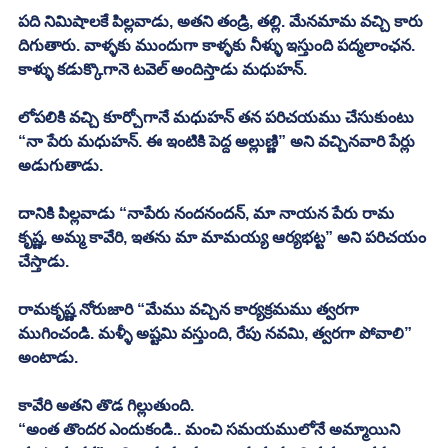
పది నిమిషాలకే పిల్లవాడు, అతని తండ్రి, తల్లి. మేనమామ వచ్చి కారు 
దిగుతారు. వాళ్ళకు ముందుగా కాళ్ళకు నీళ్ళు ఇస్తుంది పద్మలాంఛన. 
కాళ్ళు కడుక్కొగానె టవెల్ అందిస్తాడు మధుహన్. 
లోపలికి వచ్చి కూర్చోగానే మధుహన్ తన పరిచయము చేసుకుంటు 
“నా పేరు మధుహన్. ఈ ఇంటికి పెద్ద అల్లుణ్ణి” అని వచ్చినవారి పేర్లు 
అడుగుతాడు. 
దానికి పిల్లవాడు “నాపేరు నందనందన్, మా నాయన పేరు రామ 
కృష్ణ, అమ్మ కావేరి, ఇతను మా మామయ్య ఆర్యభట్ట” అని పరిచయం 
చేస్తాడు. 
రామకృష్ణ నోరుజారి “మేము వచ్చిన కార్యక్రమము త్వరగా 
ముగించండి. మళ్ళీ అష్టమి వస్తుంది, రేపు నవమి, త్వరగా పోవాలి” 
అంటాడు. 
కావేరి అతని తొడ గిల్లుతుంది. 
“అంత తొందర ఎందుకండి.. మంచి సమయములోనే అమ్మాయిని 