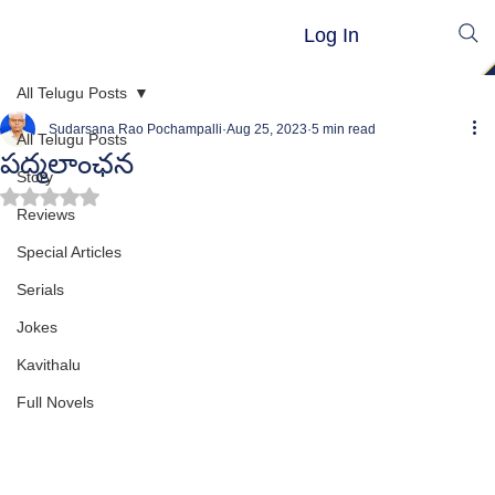
Log In
All Telugu Posts
Sudarsana Rao Pochampalli
Aug 25, 2023
5 min read
All Telugu Posts
పద్మలాంఛన
Story
Rated NaN out of 5 stars.
Reviews
Special Articles
Serials
Jokes
Kavithalu
Full Novels