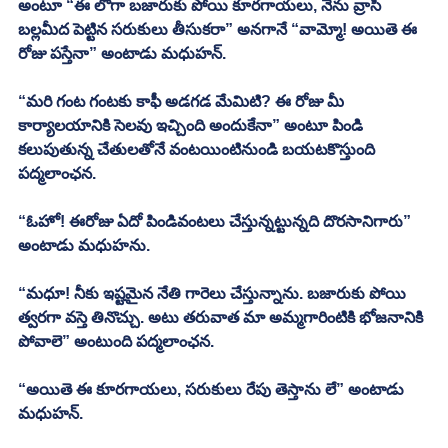
అంటూ “ఈ లోగా బజారుకు పోయి కూరగాయలు, నేను వ్రాసి 
బల్లమీద పెట్టిన సరుకులు తీసుకరా” అనగానే “వామ్మో! అయితె ఈ 
రోజు పస్తేనా” అంటాడు మధుహన్. 
“మరి గంట గంటకు కాఫీ అడగడ మేమిటి? ఈ రోజు మీ 
కార్యాలయానికి సెలవు ఇచ్చింది అందుకేనా” అంటూ పిండి 
కలుపుతున్న చేతులతోనే వంటయింటినుండి బయటకొస్తుంది 
పద్మలాంఛన. 
“ఓహో! ఈరోజు ఏదో పిండివంటలు చేస్తున్నట్టున్నది దొరసానిగారు” 
అంటాడు మధుహను. 
“మధూ! నీకు ఇష్టమైన నేతి గారెలు చేస్తున్నాను. బజారుకు పోయి 
త్వరగా వస్తె తినొచ్చు. అటు తరువాత మా అమ్మగారింటికి భోజనానికి 
పోవాలె” అంటుంది పద్మలాంఛన. 
“అయితె ఈ కూరగాయలు, సరుకులు రేపు తెస్తాను లే” అంటాడు 
మధుహన్. 