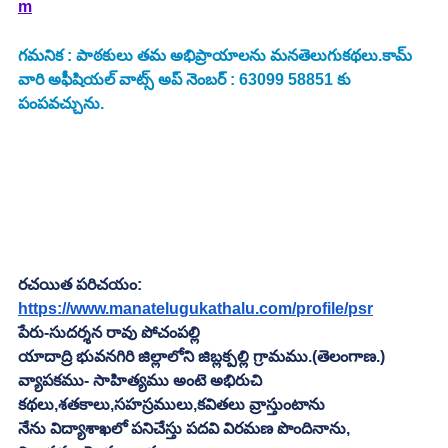
m
గమనిక : పాఠకులు తమ అభిప్రాయాలను మనతెలుగుకథలు.కామ్ 
వారి అఫీషియల్ వాట్స్ అప్ నెంబర్ : 63099 58851 కు 
పంపవచ్చును.
రచయిత పరిచయం:
https://www.manatelugukathalu.com/profile/psr
పేరు-సుదర్శన రావు పోచంపల్లి
యాదాద్రి భువనగిరి జిల్లాలోని జిబ్లక్పల్లి గ్రామము.(తెలంగాణ.)
వ్యాపకము- సాహిత్యము అంటె అభిరుచి
కథలు,శతకాలు,సహస్రములు,కవితలు వ్రాస్తుంటాను
నేను విద్యాశాఖలో పనిచేస్తు పదవి విరమణ పొందినాను,