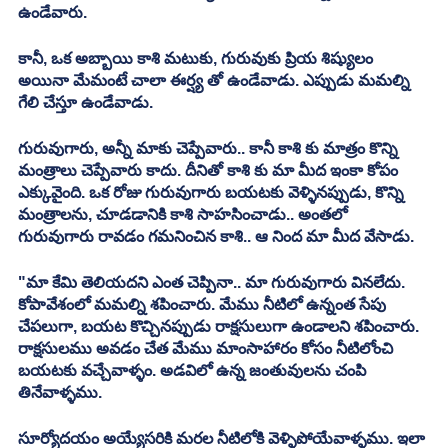
ఉండేవారు.
కానీ, ఒక అబ్బాయి కాశి మటుకు, గురువుకు ప్రియ శిష్యులం 
అయినా మేమంటే చాలా ఈర్ష్య తో ఉండేవాడు. ఎప్పుడు మమల్ని 
గేలి చేస్తూ ఉండేవాడు.
గురువుగారు, అన్నీ మాకు చెప్పేవారు.. కానీ కాశి కు మాత్రం కొన్ని 
మంత్రాలు చెప్పేవారు కాదు. దీనితో కాశి కు మా మీద ఇంకా కోపం 
ఎక్కువైంది. ఒక రోజు గురువుగారు బయటకు వెళ్ళినప్పుడు, కొన్ని 
మంత్రాలను, చూడడానికి కాశి సాహసించాడు.. అంతలో 
గురువుగారు రావడం గమనించిన కాశి.. ఆ నింద మా మీద వేసాడు.
"మా కేమి తెలియదని ఎంత చెప్పినా.. మా గురువుగారు వినలేదు. 
కోపావేశంలో మమల్ని శపించారు. మేము నీటిలో ఉన్నంత సేపు 
చేపలుగా, బయట కొచ్చినప్పుడు రాక్షసులుగా ఉండాలని శపించారు. 
రాక్షసులము అవడం చేత మేము మాంసాహారం కోసం నీటిలోంచి 
బయటకు వచ్చేవాళ్ళం. అడవిలో ఉన్న జంతువులను చంపి 
తినేవాళ్ళము.
సూర్యోదయం అయ్యేసరికి మరల నీటిలోకి వెళ్ళిపోయేవాళ్ళము. ఇలా 