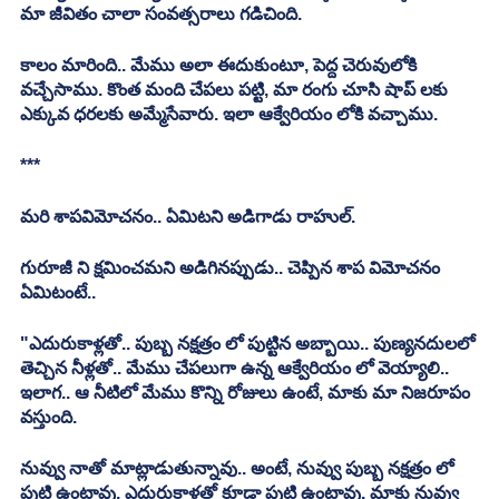
మా జీవితం చాలా సంవత్సరాలు గడిచింది.
కాలం మారింది.. మేము అలా ఈదుకుంటూ, పెద్ద చెరువులోకి 
వచ్చేసాము. కొంత మంది చేపలు పట్టి, మా రంగు చూసి షాప్ లకు 
ఎక్కువ ధరలకు అమ్మేసేవారు. ఇలా ఆక్వేరియం లోకి వచ్చాము.
***
మరి శాపవిమోచనం.. ఏమిటని అడిగాడు రాహుల్.
గురూజీ ని క్షమించమని అడిగినప్పుడు.. చెప్పిన శాప విమోచనం 
ఏమిటంటే..
"ఎదురుకాళ్లతో.. పుబ్బ నక్షత్రం లో పుట్టిన అబ్బాయి.. పుణ్యనదులలో 
తెచ్చిన నీళ్లతో.. మేము చేపలుగా ఉన్న ఆక్వేరియం లో వెయ్యాలి.. 
ఇలాగ.. ఆ నీటిలో మేము కొన్ని రోజులు ఉంటే, మాకు మా నిజరూపం 
వస్తుంది.
నువ్వు నాతో మాట్లాడుతున్నావు.. అంటే, నువ్వు పుబ్బ నక్షత్రం లో 
పుట్టి ఉంటావు. ఎదురుకాళ్లతో కూడా పుట్టి ఉంటావు. మాకు నువ్వు 