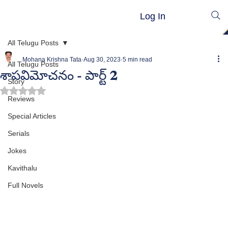
Log In
All Telugu Posts
Mohana Krishna Tata
Aug 30, 2023
5 min read
All Telugu Posts
శాపవిమోచనం - పార్ట్ 2
Story
Rated NaN out of 5 stars.
Reviews
Special Articles
Serials
Jokes
Kavithalu
Full Novels