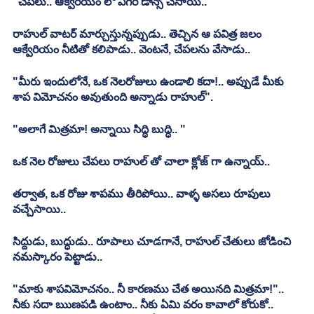
"చేపలు.. ఆక్వేరియం లో ఎగిరి డాన్స్ చేసాయి.. "
రాహుల్ వాటర్ మార్చుస్తున్నప్పుడు.. తెచ్చిన ఆ పవిత్ర జలం 
ఆక్వేరియం నీటితో కలిపాడు.. వెంటనే, చేపలను వేసాడు..
"మీరు ఇందులోనే, ఒక నెలరోజులు ఉండాలి కదా!.. అప్పుడే మీకు 
శాప విమోచనం అవుతుంది అన్నాడు రాహుల్".
"అలాగే మిత్రమా! అన్నాయి సిద్ధి బుద్ధి.. "
ఒక నెల రోజులు చేపలు రాహుల్ తో చాలా క్లోజ్ గా ఉన్నాయ్..
తర్వాత, ఒక రోజు శాపము తీరిపోయి.. వాళ్ళ అసలు రూపులు 
వచ్చేసాయి..
సిద్దుడు, బుద్ధుడు.. రూపాలు చూడగానే, రాహుల్ చేతులు జోడించి 
నమస్కారం పెట్టాడు..
"మాకు శాపవిమోచనం.. నీ కారణము చేత అయినది మిత్రమా!".. 
నీకు సదా ఋణపడి ఉంటాం.. నీకు ఏమి వరం కావాలో కోరుకో.. 