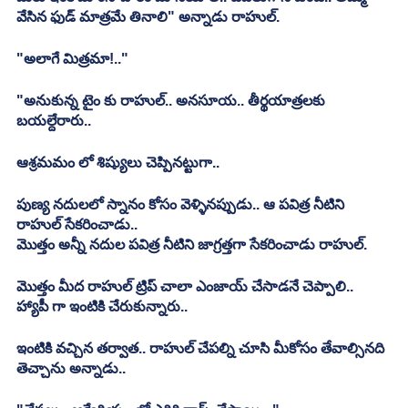
వేసిన ఫుడ్ మాత్రమే తినాలి" అన్నాడు రాహుల్.
"అలాగే మిత్రమా!.."
"అనుకున్న టైం కు రాహుల్.. అనసూయ.. తీర్థయాత్రలకు 
బయల్దేరారు..
ఆశ్రమమం లో శిష్యులు చెప్పినట్టుగా..
పుణ్య నదులలో స్నానం కోసం వెళ్ళినప్పుడు.. ఆ పవిత్ర నీటిని 
రాహుల్ సేకరించాడు..
మొత్తం అన్నీ నదుల పవిత్ర నీటిని జాగ్రత్తగా సేకరించాడు రాహుల్.
మొత్తం మీద రాహుల్ ట్రిప్ చాలా ఎంజాయ్ చేసాడనే చెప్పాలి.. 
హ్యాపీ గా ఇంటికి చేరుకున్నారు..
ఇంటికి వచ్చిన తర్వాత.. రాహుల్ చేపల్ని చూసి మీకోసం తేవాల్సినది 
తెచ్చాను అన్నాడు..