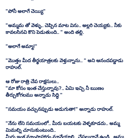
"పోనీ అలాగే చెయ్యి"
"అమ్మమ తో వెళ్ళు.. చెప్పిన మాట విను.. అల్లరి చెయ్యకు.. నీకు 
కావలసినవి కొని పెడుతుంది.. " అంది తల్లి.
"అలాగే అమ్మా!"
"మొత్తం మీద తీర్థయాత్రలకు వెళ్తున్నాను.. " అని ఆనందపడ్డాడు 
రాహుల్.
ఆ రోజు రాత్రి చేప రాక్షసులు..
"మా కోసం ఇంత చేస్తున్నావు?.. ఏమి ఇచ్చి నీ ఋణం 
తీర్చుకోగలము అన్నాడు సిద్ధి "
"సమయం వచ్చునప్పుడు అడుగుతా!" అన్నాడు రాహుల్.
"నేను లేని సమయంలో.. మీరు బయటకు వెళ్ళకూడదు.. అమ్మ 
మిమల్ని చూసుకుంటుంది..
మీరు ఇంక మాంసాహారం మానేయాలి.. చేపలుగానే ఉండి.. అమ్మ 