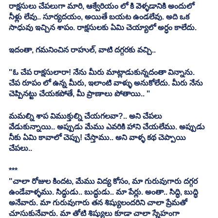
రాక్షసులు చేపలుగా మారి, ఆక్వేరియం లో కి వెళ్ళడానికి అందులో 
నీళ్లు లేవు.. సూర్యదయం, అయితే బయట ఉండలేవు. అది ఒక 
సాధువు ఇచ్చిన శాపం. రాక్షసులకు ఏమి చెయ్యాలో అర్ధం కాలేదు.
ఇదంతా, గమనించిన రాహుల్, వాటి దగ్గరకు వచ్చి..
"ఓ చేప రాక్షసులారా! నేను మీరు మాట్లాడుకున్నదంతా విన్నాను. 
చేప రూపం లో ఉన్న మీరు, ఇలాంటి వాళ్ళు అనుకోలేదు. మీరు నేను 
చెప్పినట్టు చేయకపోతే, మీ ప్రాణాలు పోతాయి.. "
మమల్ని శాప విముక్తుల్ని చేయగలవా?.. అని చేపలు 
వేడుకున్నాయి.. అప్పుడు మేము ఎవరికి హాని చేయలేము. అప్పుడు 
నీకు ఏమి కావాలో చెప్పు! చేస్తాము.. అని వాళ్ళ కథ చెప్పాయి 
చేపలు..
***
"చాలా రోజుల కిందట, మేము విద్య కోసం, మా గురువుగారు దగ్గర 
ఉండేవాళ్ళము. సిద్ధుడు.. బుద్ధుడు.. మా పేర్లు. అంతా.. సిద్ధి, బుద్ధి 
అనేవారు. మా గురువుగారు తన శిష్యులందరిని చాలా ప్రేమతో 
చూసుకునేవారు. మా తోటి శిష్యులు కూడా చాలా స్నేహంగా 