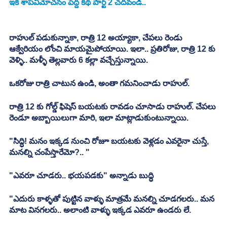
ఇక శాపవిమోచనం పెద్ద కథ పార్ట్ 2 చదవండి..
రాహుల్ పడుకున్నాకా, రాత్రి 12 అయ్యాకా, చేపలు రెండు 
ఆక్వేరియం లోంచి మాయమైపోయాయి. ఇలా.. ప్రతిరోజు, రాత్రి 12 కు 
వెళ్ళి.. మళ్ళీ తెల్లవారు 6 కల్లా వచ్చేస్తున్నాయి.
ఒకరోజు రాత్రి చాటున ఉండి, అంతా గమనించాడు రాహుల్.
రాత్రి 12 కు గోల్డ్ ఫిషెస్ బయటకు రావడం చూసాడు రాహుల్. చేపలు 
రెండూ అబ్బాయిలుగా మారి, ఇలా మాట్లాడుకుంటున్నాయి.
"సిద్ధి! మనం ఇక్కడ నుంచి రోజూ బయటకు వెళ్లడం ఎవరైనా చుస్తే, 
మనల్ని చంపేస్తారేమో?.. "
"ఎవరూ చూడరు.. భయపడకు" అన్నాడు బుద్ధి
"ఎదురు కాళ్ళతో పుట్టిన వాళ్ళు మాత్రమే మనల్ని చూడగలరు.. మన 
మాట వినగలరు.. అలాంటి వాళ్ళు ఇక్కడ ఎవరూ ఉండరు లే.