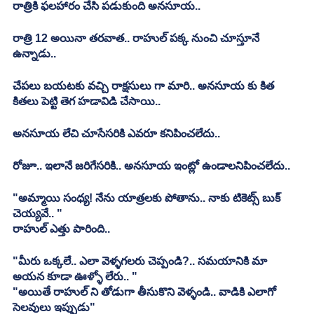
రాత్రికి ఫలహారం చేసి పడుకుంది అనసూయ..
రాత్రి 12 అయినా తరవాత.. రాహుల్ పక్క నుంచి చూస్తూనే 
ఉన్నాడు..
చేపలు బయటకు వచ్చి రాక్షసులు గా మారి.. అనసూయ కు కిత 
కితలు పెట్టి తెగ హడావిడి చేసాయి..
అనసూయ లేచి చూసేసరికి ఎవరూ కనిపించలేదు..
రోజూ.. ఇలానే జరిగేసరికి.. అనసూయ ఇంట్లో ఉండాలనిపించలేదు..
"అమ్మాయి సంధ్య! నేను యాత్రలకు పోతాను.. నాకు టికెట్స్ బుక్ 
చెయ్యవే.. "
రాహుల్ ఎత్తు పారింది..
"మీరు ఒక్కలే.. ఎలా వెళ్ళగలరు చెప్పండి?.. సమయానికి మా 
అయన కూడా ఊళ్ళో లేరు.. "
"అయితే రాహుల్ ని తోడుగా తీసుకొని వెళ్ళండి.. వాడికి ఎలాగో 
సెలవులు ఇప్పుడు"