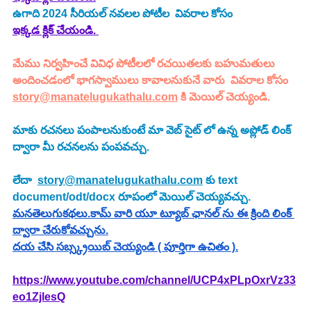
ఉగాది 2024 సీరియల్ నవలల పోటీల  వివరాల కోసం 
ఇక్కడ క్లిక్ చేయండి. 
మేము నిర్వహించే వివిధ పోటీలలో రచయితలకు బహుమతులు 
అందించడంలో భాగస్వాములు కావాలనుకునే వారు  వివరాల కోసం 
story@manatelugukathalu.com
 కి మెయిల్ చెయ్యండి.
మాకు రచనలు పంపాలనుకుంటే మా వెబ్ సైట్ లో ఉన్న అప్లోడ్ లింక్ 
ద్వారా మీ రచనలను పంపవచ్చు.
లేదా  
story@manatelugukathalu.com
 కు text 
document/odt/docx రూపంలో మెయిల్ చెయ్యవచ్చు.
మనతెలుగుకథలు.కామ్ వారి యూ ట్యూబ్ ఛానల్ ను ఈ క్రింది లింక్ 
ద్వారా చేరుకోవచ్చును.
దయ చేసి సబ్స్క్రయిబ్ చెయ్యండి ( పూర్తిగా ఉచితం ).
https://www.youtube.com/channel/UCP4xPLpOxrVz33
eo1ZjlesQ