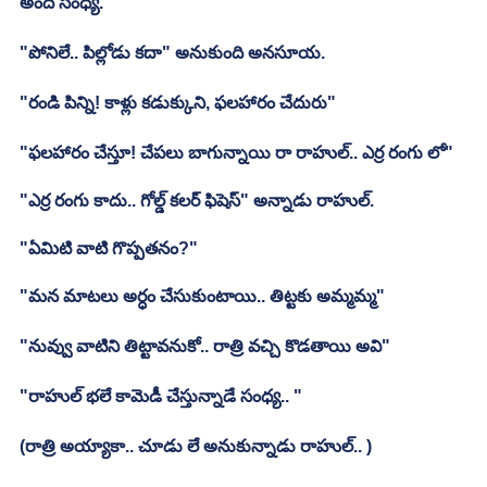
అంది సంధ్య.
"పోనిలే.. పిల్లోడు కదా" అనుకుంది అనసూయ.
"రండి పిన్ని! కాళ్లు కడుక్కుని, ఫలహారం చేదురు"
"ఫలహారం చేస్తూ! చేపలు బాగున్నాయి రా రాహుల్.. ఎర్ర రంగు లో"
"ఎర్ర రంగు కాదు.. గోల్డ్ కలర్ ఫిషెస్" అన్నాడు రాహుల్.
"ఏమిటి వాటి గొప్పతనం?"
"మన మాటలు అర్ధం చేసుకుంటాయి.. తిట్టకు అమ్మమ్మ"
"నువ్వు వాటిని తిట్టావనుకో.. రాత్రి వచ్చి కొడతాయి అవి"
"రాహుల్ భలే కామెడీ చేస్తున్నాడే సంధ్య.. "
(రాత్రి అయ్యాకా.. చూడు లే అనుకున్నాడు రాహుల్.. )