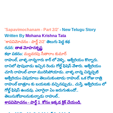
'Sapavimochanam - Part 2/2'
 - New Telugu Story 
Written By 
Mohana Krishna Tata 
'శాపవిమోచనం - పార్ట్ 2/2' 
తెలుగు పెద్ద కథ
రచన: 
తాత మోహనకృష్ణ
కథా పఠనం:
 మల్లవరపు సీతారాం కుమార్
రాహుల్, వాళ్ళ నాన్నగారు కార్ లో వెళ్ళి.. ఆక్వేరియం కొన్నారు. 
దానిలో షాపువాడు ఇచ్చిన రెండు గోల్డ్ ఫిషెస్ వేశారు. ఆక్వేరియం 
చూసి రాహుల్ చాలా మురిసిపోయాడు. వాళ్ళ నాన్న చిన్నప్పటి 
ఆక్వేరియం విషయాలు తెలుసుకుంటాడు రాహుల్. ఒక రోజు రాత్రి 
రాహుల్ బాత్రూం కు బయటకు వచ్చినప్పుడు.. చుస్తే, ఆక్వేరియం లో 
గోల్డ్ ఫిషెస్ ఉండవు. ఎలాగైనా ఏం జరుగుతుందో.. 
తెలుసుకోవాలనుకున్నాడు రాహుల్..
శాపవిమోచనం - పార్ట్ 1  కోసం ఇక్కడ క్లిక్ చేయండి.