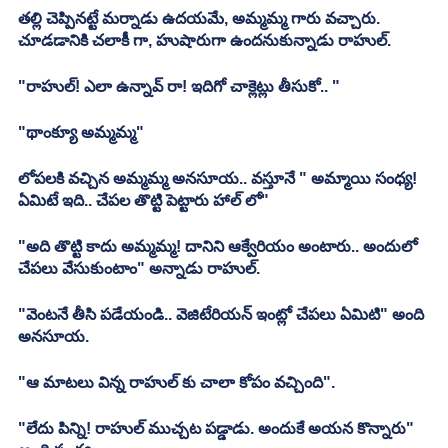
తల్లి చెప్పినట్టే మర్నాడు ఉదయమే, అమ్మమ్మ గారు వచ్చారు. 
చూడడానికి చలాకీ గా, హుషారుగా ఉందనుకున్నాడు రాహుల్.
"రాహుల్! ఎలా ఉన్నావ్ రా! ఇదిగో చాక్లెట్లు తీసుకో.. "
"థాంక్యూ అమ్మమ్మ"
లోపలకి వచ్చిన అమ్మమ్మ అనసూయ.. వస్తూనే " అమ్మాయి సంధ్య! 
ఏమిటే ఇది.. చేపల తొట్టి పెట్టారు హాల్ లో"
"అది తొట్టి కాదు అమ్మమ్మ! దానిని ఆక్వేరియం అంటారు.. అందులో 
చేపలు వేసుకుంటాం" అన్నాడు రాహుల్.
"వెంటనే తీసి పడేయండి.. వెజిటేరియన్ ఇంట్లో చేపలు ఏమిటి" అంది 
అనసూయ.
"ఆ మాటలు విన్న రాహుల్ కు చాలా కోపం వచ్చింది".
"లేదు పిన్ని! రాహుల్ ముచ్చట పడ్డాడు. అందుకే అయన కొన్నారు" 