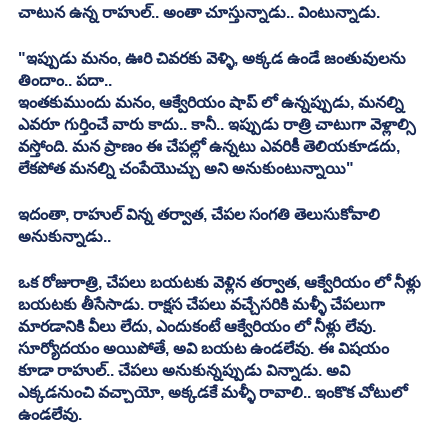
చాటున ఉన్న రాహుల్.. అంతా చూస్తున్నాడు.. వింటున్నాడు.
"ఇప్పుడు మనం, ఊరి చివరకు వెళ్ళి, అక్కడ ఉండే జంతువులను 
తిందాం.. పదా..
ఇంతకుముందు మనం, ఆక్వేరియం షాప్ లో ఉన్నప్పుడు, మనల్ని 
ఎవరూ గుర్తించే వారు కాదు.. కానీ.. ఇప్పుడు రాత్రి చాటుగా వెళ్లాల్సి 
వస్తోంది. మన ప్రాణం ఈ చేపల్లో ఉన్నటు ఎవరికీ తెలియకూడదు, 
లేకపోత మనల్ని చంపేయొచ్చు అని అనుకుంటున్నాయి"
ఇదంతా, రాహుల్ విన్న తర్వాత, చేపల సంగతి తెలుసుకోవాలి 
అనుకున్నాడు..
ఒక రోజురాత్రి, చేపలు బయటకు వెళ్లిన తర్వాత, ఆక్వేరియం లో నీళ్లు 
బయటకు తీసేసాడు. రాక్షస చేపలు వచ్చేసరికి మళ్ళీ చేపలుగా 
మారడానికి వీలు లేదు, ఎందుకంటే ఆక్వేరియం లో నీళ్లు లేవు. 
సూర్యోదయం అయిపోతే, అవి బయట ఉండలేవు. ఈ విషయం 
కూడా రాహుల్.. చేపలు అనుకున్నప్పుడు విన్నాడు. అవి 
ఎక్కడనుంచి వచ్చాయో, అక్కడకే మళ్ళీ రావాలి.. ఇంకొక చోటులో 
ఉండలేవు.