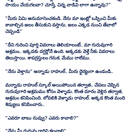
సాయం చేయగలవా? చూస్తే, చిన్న వాడివి లాగా ఉన్నావు?"
"మీరు ఏమి అనుమానించకండి. నేను మా ఇంట్లో ఒప్పించి మీకు 
కావాల్సిన జలం తీసుకుని వస్తాను. జలం ఎక్కడ నుంచి తేవాలో 
చెప్పండి"
"దీని గురించి పూర్తి వివరాలు తెలియాలంటే.. మా గురువుగారి 
ఆశ్రమం.. ఇక్కడకు దగ్గర్లోనే ఉంది. అక్కడకు వెళ్తే నీకు వివరాలు 
తెలుస్తాయి. శాపగ్రస్తులం గనుక, మేము రాలేము.
"నేను వెళ్తాను" అన్నాడు రాహుల్.. మీరు ధైర్యంగా ఉండండి..
మర్నాడు రాహుల్ స్కూల్ అయిపోయిన తర్వాత.. చేపలు చెప్పిన 
గురువుగారి ఆశ్రమము కోసం వెళ్ళాడు. కొంత దూరం వెళ్లిన తర్వాత, 
ఆశ్రమం కనిపించింది. లోపలికి వెళ్ళాడు రాహుల్. అక్కడ కొంత మంది 
శిష్యులు కనిపించారు..
"ఎవరూ బాబు నువ్వు? ఎవరు కావాలి?"
"నేను మీ గురువు గారిని కలవాలి"