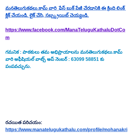
మనతెలుగుకథలు.కామ్ వారి  ఫేస్ బుక్ పేజీ చేరడానికి ఈ క్రింది లింక్ 
క్లిక్ చేయండి. లైక్ చేసి, సబ్స్క్రయిబ్ చెయ్యండి.
https://www.facebook.com/ManaTeluguKathaluDotCo
m
గమనిక : పాఠకులు తమ అభిప్రాయాలను మనతెలుగుకథలు.కామ్ 
వారి అఫీషియల్ వాట్స్ అప్ నెంబర్ : 63099 58851 కు 
పంపవచ్చును.
రచయిత పరిచయం:
https://www.manatelugukathalu.com/profile/mohanakri