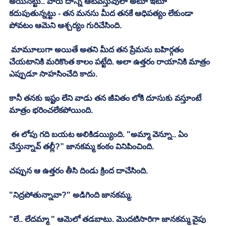
అయినట్టు.. వారు దాన్ని ఆటవస్తువులా అటూ ఇటూ 
కదుపుతున్నట్టు - తన మనసు మీద తనకే ఆధిపత్యం లేకుండా 
పోవటం ఆమెని ఆశ్చర్యం గురిచేసింది. 
 మామూలుగా అయితే అతని మీద తన ప్రేమను బహిర్గతం 
చేయటానికి మరికొంత కాలం పట్టేది. అలా ఉత్తరం రాయానికి మాత్రం 
ఎప్పుడూ సాహసించేది కాదు. 
కానీ తనకు ఇష్టం లేని వాడు తన జీవితం లోకి దూసుకు వస్తూంటే 
మాత్రం భరించలేకపోయింది. 
 ఈ లోపు గది బయట అలికిడయ్యింది. "అమ్మా వెన్నూ.. ఏం 
చేస్తున్నావ్‌ తల్లీ?” జానకమ్మ కంఠం వినిపించింది. 
చప్పున ఆ ఉత్తరం తీసి దిండు క్రింద దాచేసింది. 
"నిద్రపోతున్నావా?" అడిగింది జానకమ్మ. 
"లే.. లేదమ్మా " ఆమెలో తడబాటు. మొదటిసారిగా జానకమ్మ వైపు 