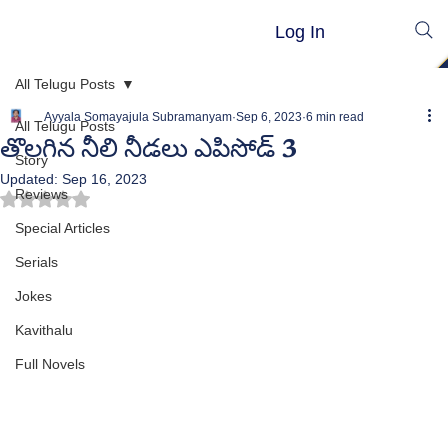
Log In
All Telugu Posts
Ayyala Somayajula Subramanyam
Sep 6, 2023
6 min read
All Telugu Posts
తొలగిన నీలి నీడలు ఎపిసోడ్ 3
Story
Updated:
Sep 16, 2023
Reviews
Rated NaN out of 5 stars.
Special Articles
Serials
Jokes
Kavithalu
Full Novels