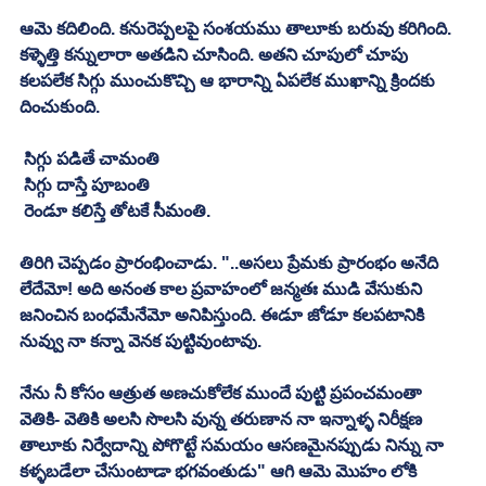
ఆమె కదిలింది. కనురెప్పలపై సంశయము తాలూకు బరువు కరిగింది. 
కళ్ళెత్తి కన్నులారా అతడిని చూసింది. అతని చూపులో చూపు 
కలపలేక సిగ్గు ముంచుకొచ్చి ఆ భారాన్ని ఏపలేక ముఖాన్ని క్రిందకు 
దించుకుంది. 
 సిగ్గు పడితే చామంతి
 సిగ్గు దాస్తే పూబంతి
 రెండూ కలిస్తే తోటకే సీమంతి. 
తిరిగి చెప్పడం ప్రారంభించాడు. "..అసలు ప్రేమకు ప్రారంభం అనేది 
లేదేమో! అది అనంత కాల ప్రవాహంలో జన్మతః ముడి వేసుకుని 
జనించిన బంధమేనేమో అనిపిస్తుంది. ఈడూ జోడూ కలపటానికి 
నువ్వు నా కన్నా వెనక పుట్టివుంటావు. 
నేను నీ కోసం ఆత్రుత అణచుకోలేక ముందే పుట్టి ప్రపంచమంతా 
వెతికి- వెతికి అలసి సొలసి వున్న తరుణాన నా ఇన్నాళ్ళ నిరీక్షణ 
తాలూకు నిర్వేదాన్ని పోగొట్టే సమయం ఆసణమైనప్పుడు నిన్ను నా 
కళ్ళబడేలా చేసుంటాడా భగవంతుడు" ఆగి ఆమె మొహం లోకి 