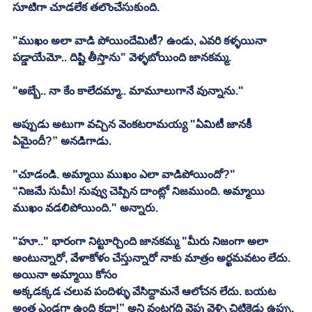
సూటిగా చూడలేక తలొంచేసుకుంది. 
"ముఖం అలా వాడి పోయిందేమిటీ? ఉండు, ఎవరి కళ్ళయినా 
పడ్డాయేమో.. దిష్టి తీస్తాను" వెళ్ళబోయింది జానకమ్మ. 
"అబ్బే.. నా కేం కాలేదమ్మా.. మామూలుగానే వున్నాను."
అప్పుడు అటుగా వచ్చిన వెంకటరామయ్య "ఏమిటీ జానకీ 
ఏమైందీ?” అనడిగాడు. 
"చూడండి. అమ్మాయి ముఖం ఎలా వాడిపోయిందో?"
“నిజమే సుమీ! నువ్వు చెప్పిన దాంట్లో నిజముంది. అమ్మాయి 
ముఖం వడలిపోయింది." అన్నారు. 
"హూ.." భారంగా నిట్టూర్చింది జానకమ్మ "మీరు నిజంగా అలా 
అంటున్నారో, వేళాకోళం చేస్తున్నారో నాకు మాత్రం అర్ఖమవటం లేదు. 
అయినా అమ్మాయి కోసం
అక్కడక్కడ చలువ పందిళ్ళు వేసిద్దామనే ఆలోచన లేదు. బయట 
అంత ఎండగా ఉంది కదా!” అని వంటగది వైపు వెళ్ళి చిటికెడు ఉప్పు, 