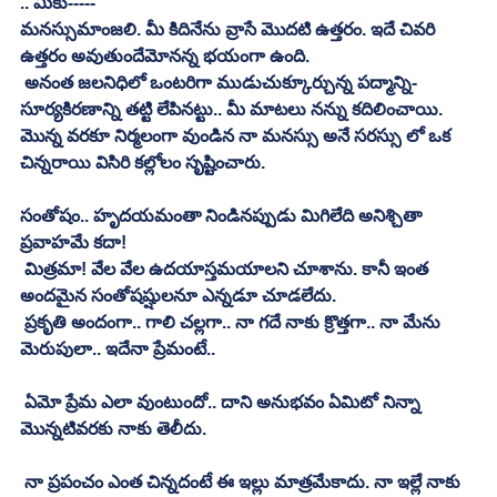
.. మీకు-----
మనస్సుమాంజలి. మీ కిదినేను వ్రాసే మొదటి ఉత్తరం. ఇదే చివరి 
ఉత్తరం అవుతుందేమోనన్న భయంగా ఉంది. 
 అనంత జలనిధిలో ఒంటరిగా ముడుచుక్కూర్చున్న పద్మాన్ని- 
సూర్యకిరణాన్ని తట్టి లేపినట్టు.. మీ మాటలు నన్ను కదిలించాయి. 
మొన్న వరకూ నిర్మలంగా వుండిన నా మనస్సు అనే సరస్సు లో ఒక 
చిన్నరాయి విసిరి కల్లోలం సృష్టించారు. 
సంతోషం.. హృదయమంతా నిండినప్పుడు మిగిలేది అనిశ్చితా 
ప్రవాహమే కదా!
 మిత్రమా! వేల వేల ఉదయాస్తమయాలని చూశాను. కానీ ఇంత 
అందమైన సంతోషష్షులనూ ఎన్నడూ చూడలేదు. 
 ప్రకృతి అందంగా.. గాలి చల్లగా.. నా గదే నాకు క్రొత్తగా.. నా మేను 
మెరుపులా.. ఇదేనా ప్రేమంటే.. 
 ఏమో ప్రేమ ఎలా వుంటుందో.. దాని అనుభవం ఏమిటో నిన్నా 
మొన్నటివరకు నాకు తెలీదు. 
 నా ప్రపంచం ఎంత చిన్నదంటే ఈ ఇల్లు మాత్రమేకాదు. నా ఇల్లే నాకు 