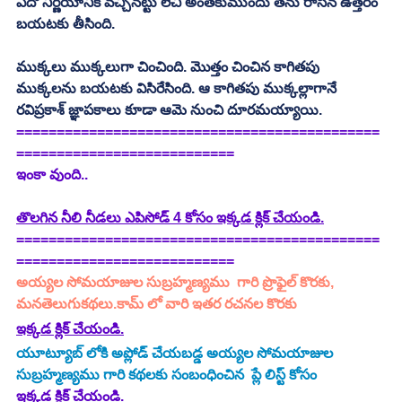
ఏదో నిర్ణయానికి వచ్చినట్టు లేచి అంతకుముందు తను రాసిన ఉత్తరం 
బయటకు తీసింది.
ముక్కలు ముక్కలుగా చించింది. మొత్తం చించిన కాగితపు 
ముక్కలను బయటకు విసిరేసింది. ఆ కాగితపు ముక్కల్లాగానే 
రవిప్రకాశ్‌ జ్ఞాపకాలు కూడా ఆమె నుంచి దూరమయ్యాయి. 
=============================================
===========================
ఇంకా వుంది..
తొలగిన నీలి నీడలు ఎపిసోడ్ 4 కోసం ఇక్కడ క్లిక్ చేయండి.
=============================================
===========================
అయ్యల సోమయాజుల సుబ్రహ్మణ్యము  గారి ప్రొఫైల్ కొరకు, 
మనతెలుగుకథలు.కామ్ లో వారి ఇతర రచనల కొరకు  
ఇక్కడ క్లిక్ చేయండి.
యూట్యూబ్ లోకి అప్లోడ్ చేయబడ్డ 
అయ్యల సోమయాజుల 
సుబ్రహ్మణ్యము
 గారి కథలకు సంబంధించిన  ప్లే లిస్ట్ కోసం 
ఇక్కడ క్లిక్ చేయండి.