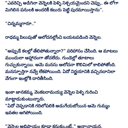
"ఎవరెచ్చి అడిగినా వెన్నెలకి పెళ్ళి నిశ్చయమైందని చెప్పు.. ఈ లోగా 
మిగిలిన పనులకి అందరికీ కబురు పెట్టి పురమాయిస్తాను”. 
“చిన్నమ్మగారూ.."
రాధమ్మ పిలుపుతో ఆలోచనల్లోంచి బయటపడింది వెన్నెల.
"అప్పుడే కలల్లో తేలిపోతున్నారా?" పరిహాసం చేసింది. ఆ మాటలు 
ముందులా ఆహ్లాదంగా తోచలేదు. గుండెల్లో తూటాలు 
గుచ్చుకున్నాయి. ఆమె మనసు ఆలోచనా కొలిమిలో కాలిపోతోంది. 
మనస్ఫూర్తిగా నవ్వే లేకపోయింది. ఏదో నిర్ణయానికి వచ్చినదానిలా 
వేగంగా ఇంట్లోకి దారితీసింది. 
ఇంకా జానకమ్మ, వెంకటరామయ్య వెన్నెల పెళ్ళి గురించి 
మాట్లాడుకుంటున్నారు.
"ఏదో చెప్పడానికి గదిలోపలికి అడుగేయబోయిన ఆమె గుమ్మం 
ఇవతల ఆగిపోయింది. 
"వెన్నెల అభిప్రాయం కూడా కనుక్కుంటే.." అన్నారాయన.