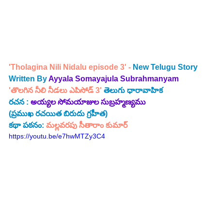
'Tholagina Nili Nidalu episode 3' - 
New Telugu Story 
Written By 
Ayyala Somayajula Subrahmanyam
'తొలగిన నీలి నీడలు ఎపిసోడ్ 3'
తెలుగు ధారావాహిక 
రచన : 
అయ్యల సోమయాజుల సుబ్రహ్మణ్యము   
(ప్రముఖ రచయిత బిరుదు గ్రహీత) 
కథా పఠనం:
 మల్లవరపు సీతారాం కుమార్
https://youtu.be/e7hwMTZy3C4