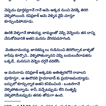
చెప్పడం పూర్తవ్వగానే గానే ఆమె అక్కడ నుంచి వెనక్కి తిరిగి 
వెళ్ళిపోయింది. రవిప్రకాశ్‌ ఆమె వెళ్ళిన వైపే చూస్తూ 
కూర్చుండిపోయాడు. 
ఊరికి వెళ్ళగానే తాతయ్య, బామ్మలతో చెప్పి వెన్నెలను తన దాన్ని 
చేసుకోవడానికి అతని మనసు వేగిరపడసాగింది. 
 వెంకటరామయ్య, జానకమ్మ లు గుడినుంచి తిరిగొచ్చాక వాళ్ళతో 
కాసేపు కూర్చొని.. వెళ్ళిపోతున్నానని చెప్పి బయలుదేరాడతను 
ఒక్కడే.. మనసుని వెన్నెల దగ్గరే వదిలేసి. 
ఆ మరునాడు రవిప్రకాశ్‌ అక్కడకు అతిత్వరలోనే రావాలని 
వూహిస్తూ.. ఆ ఊరొదలి హైదరాబాద్‍ కు ప్రయాణమయ్యాడు. 
బస్సులో కూర్చున్నాక అతని కనిపించింది - ఒంటరిగానే 
వెళ్ళిపోతున్నాడు. కానీ, వచ్చేటప్పుడు లేని సంతృప్తి 
వెళ్ళిపోయేటప్పుడు తనకు తోడుగా ఉంది. 
--------------