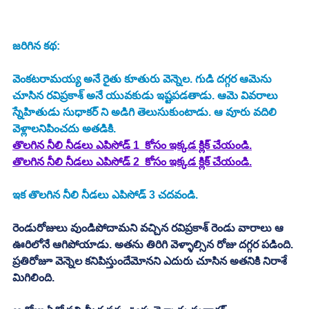
జరిగిన కథ: 
వెంకటరామయ్య అనే రైతు కూతురు వెన్నెల. గుడి దగ్గర ఆమెను 
చూసిన రవిప్రకాశ్‌ అనే యువకుడు ఇష్టపడతాడు. ఆమె వివరాలు 
స్నేహితుడు సుధాకర్ ని అడిగి తెలుసుకుంటాడు. ఆ వూరు వదిలి 
వెళ్లాలనిపించదు అతడికి. 
తొలగిన నీలి నీడలు ఎపిసోడ్ 1  కోసం ఇక్కడ క్లిక్ చేయండి.
తొలగిన నీలి నీడలు ఎపిసోడ్ 2  కోసం ఇక్కడ క్లిక్ చేయండి.
ఇక తొలగిన నీలి నీడలు ఎపిసోడ్ 3 చదవండి. 
రెండురోజులు వుండిపోదామని వచ్చిన రవిప్రకాశ్‌ రెండు వారాలు ఆ 
ఊరిలోనే ఆగిపోయాడు. అతను తిరిగి వెళ్ళాల్సిన రోజు దగ్గర పడింది. 
ప్రతిరోజూ వెన్నెల కనిపిస్తుందేమోనని ఎదురు చూసిన అతనికి నిరాశే 
మిగిలింది. 