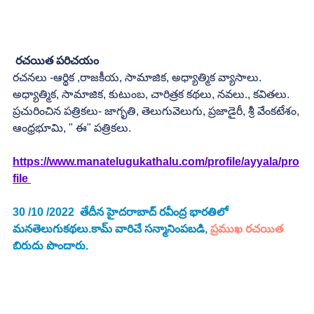
రచయిత పరిచయం
రచనలు -ఆర్థిక ,రాజకీయ, సామాజిక, అధ్యాత్మిక వ్యాసాలు.
అధ్యాత్మిక, సామాజిక, కుటుంబ, చారిత్రక కథలు, నవలు., కవితలు.
ప్రచురించిన పత్రికలు- జాగృతి, తెలుగువెలుగు, ప్రజాడైరీ, శ్రీ వేంకటేశం,
ఆంధ్రభూమి, " ఈ" పత్రికలు.
https://www.manatelugukathalu.com/profile/ayyala/pro
file 
30 /10 /2022  తేదీన హైదరాబాద్ రవీంద్ర భారతిలో 
మనతెలుగుకథలు.కామ్ వారిచే సన్మానింపబడి, 
ప్రముఖ రచయిత
బిరుదు పొందారు. 