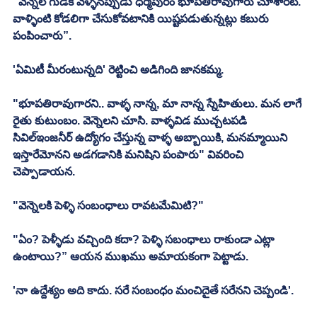
"వెన్నెల గుడికి వెళ్ళినప్పుడు ధర్మపురం భూపతిరావుగారు చూశారట. 
వాళ్ళింటి కోడలిగా చేసుకోవటానికి యిష్టపడుతున్నట్లు కబురు 
పంపించారు”.
'ఏమిటీ మీరంటున్నది' రెట్టించి అడిగింది జానకమ్మ. 
"భూపతిరావుగారని.. వాళ్ళ నాన్న, మా నాన్న స్నేహితులు. మన లాగే 
రైతు కుటుంబం. వెన్నెలని చూసి. వాళ్ళవిడ ముచ్చటపడి 
సివిల్‌ఇంజనీర్‌ ఉద్యోగం చేస్తున్న వాళ్ళ అబ్బాయికి, మనమ్మాయిని 
ఇస్తారేమోనని అడగడానికి మనిషిని పంపారు" వివరించి 
చెప్పాడాయన. 
"వెన్నెలకి పెళ్ళి సంబంధాలు రావటమేమిటి?"
"ఏం? పెళ్ళీడు వచ్చింది కదా? పెళ్ళి సబంధాలు రాకుండా ఎట్లా 
ఉంటాయి?” ఆయన ముఖము అమాయకంగా పెట్టాడు. 
'నా ఉద్దేశ్యం అది కాదు. సరే సంబంధం మంచిదైతే సరేనని చెప్పండి'. 