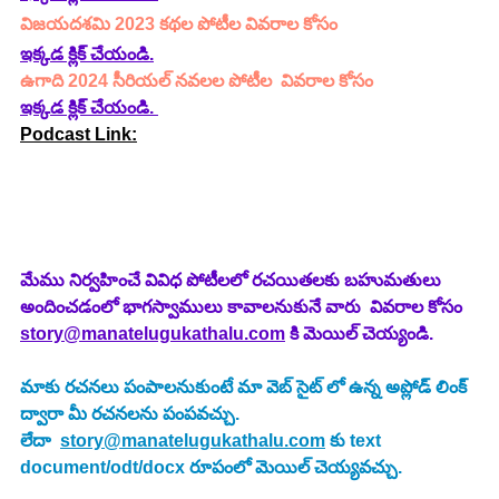
విజయదశమి 2023 కథల పోటీల వివరాల కోసం 
ఇక్కడ క్లిక్ చేయండి.
ఉగాది 2024 సీరియల్ నవలల పోటీల  వివరాల కోసం 
ఇక్కడ క్లిక్ చేయండి.
Podcast Link:
మేము నిర్వహించే వివిధ పోటీలలో రచయితలకు బహుమతులు 
అందించడంలో భాగస్వాములు కావాలనుకునే వారు  వివరాల కోసం 
story@manatelugukathalu.com
 కి మెయిల్ చెయ్యండి.
మాకు రచనలు పంపాలనుకుంటే మా వెబ్ సైట్ లో ఉన్న అప్లోడ్ లింక్ 
ద్వారా మీ రచనలను పంపవచ్చు.
లేదా  
story@manatelugukathalu.com
 కు text 
document/odt/docx రూపంలో మెయిల్ చెయ్యవచ్చు.