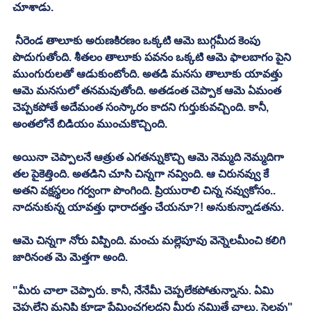
చూశాడు.
 నీరెండ తాలూకు అరుణకిరణం ఒక్కటి ఆమె బుగ్గమీద కెంపు 
పొదుగుతోంది. శీతలం తాలూకు పవనం ఒక్కటి ఆమె ఫాలబాగం పైని 
ముంగురులతో ఆడుకుంటోంది. అతడి మనసు తాలూకు యావత్తు 
ఆమె మనసులో తనమవుతోంది. అతడంత చెప్పాక ఆమె ఏమంత 
చెప్పకపోతే అదేమంత సంస్కారం కాదని గుర్తుకువచ్చింది. కానీ, 
అంతలోనే బిడియం ముంచుకొచ్చింది. 
అయినా చెప్పాలనే ఆత్రుత ఎగతన్నుకొచ్చి ఆమె నెమ్మది నెమ్మదిగా 
తల పైకెత్తింది. అతడిని చూసి చిన్నగా నవ్వింది. ఆ చిరునవ్వు కే 
అతని వక్షస్థలం గర్వంగా పొంగింది. ప్రియురాలి చిన్న నవ్వుకోసం.. 
నాదనుకున్న యావత్తు ధారాదత్తం చేయనూ?! అనుకున్నాడతను. 
ఆమె చిన్నగా నోరు విప్పింది. మంచు మల్లెపూవు వెన్నెలమీంచి కలిగి 
జారినంత మె మెత్తగా అంది.
"మీరు చాలా చెప్పారు. కానీ, నేనేమీ చెప్పలేకపోతున్నాను. ఏమి 
చెప్పలేని మనిషి కూడా ప్రేమించగలదని మీరు నమ్మితే చాలు. సెలవు" 