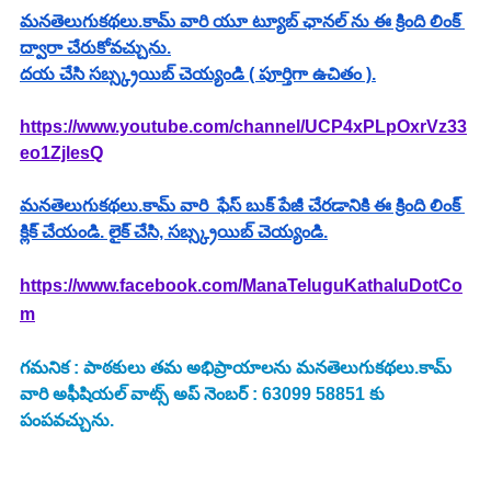
మనతెలుగుకథలు.కామ్ వారి యూ ట్యూబ్ ఛానల్ ను ఈ క్రింది లింక్ 
ద్వారా చేరుకోవచ్చును.
దయ చేసి సబ్స్క్రయిబ్ చెయ్యండి ( పూర్తిగా ఉచితం ).
https://www.youtube.com/channel/UCP4xPLpOxrVz33
eo1ZjlesQ
మనతెలుగుకథలు.కామ్ వారి  ఫేస్ బుక్ పేజీ చేరడానికి ఈ క్రింది లింక్ 
క్లిక్ చేయండి. లైక్ చేసి, సబ్స్క్రయిబ్ చెయ్యండి.
https://www.facebook.com/ManaTeluguKathaluDotCo
m
గమనిక : పాఠకులు తమ అభిప్రాయాలను మనతెలుగుకథలు.కామ్ 
వారి అఫీషియల్ వాట్స్ అప్ నెంబర్ : 63099 58851 కు 
పంపవచ్చును.