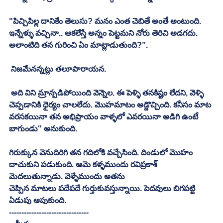
"పిచ్చిపిల్ల దానికేం తెలుసు? మనం ఎంత చెబితే అంతే అంటుంది. 
ఇన్నేళ్ళు వచ్చినా.. ఆకలేస్తే అన్నం పెట్టమని నోరు తెరిచి అడగదు. 
అలాంటిది తన గురించి ఏం మాట్లాడుతుంది?”. 
 నిజమేనన్నట్లు తలూపారాయన. 
 అది విని మ్రాన్పడిపోయింది వెన్నెల. ఈ పెళ్ళి తనకిష్టం లేదని, వెళ్ళి 
చెప్పడానికి ధైర్యం చాలలేదు. మొహమాటం అడ్డొచ్చింది. కనీసం మాట 
వరసకయినా తన అభిప్రాయం వాళ్ళలో ఎవరయినా అడిగి ఉంటే 
బాగుండు" అనుకుంది. 
గిరుక్కున వెనుదిరిగి తన గదిలోకి వచ్చేసింది. దిండులో మొహం 
దాచుకుని పడుకుంది. ఆమె కళ్ళముందు రవిప్రకాశ్‌ 
మెదలుతున్నాడు. వెళ్ళేముందు అతను
చెప్పిన మాటలు పదేపదే గుర్తుకువస్తున్నాయి. పెదవులు బిగపట్టి 
ఏడుపు ఆపుకుంది. 
--------------------------------