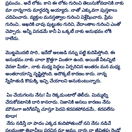
ప్రపంచం.. అదే లోకం. కాని ఈ లోకం గురించి తెలుసుకోవడానికి నాకు 
మా నాన్నగారు మార్గదర్శి అయ్యారు. నాతో ఎక్కువగా పుస్తకాలు 
చదివించారు. వ్యక్తుల మనస్తత్వాల గురించి విశ్లేషించారు. ప్రేమ 
గురించి.. ఆఖరికి చావు పుట్టుకల గురిచి, వేదాంతాల గురించి ఎంతో 
చెప్పారు. అన్నీ వినడమే కానీ ఏ ఒక్కటీ నాకు అనుభవం లోకి 
రాలేదు. 
మొట్టమొదటి సారి.. ఇదేదో అలజడి నన్ను పట్టి కుదిపేస్తోంది. ఈ 
అనుభవం నాకు చాలా క్రొత్తగా వింతగా ఉంది. అయితే వీటన్నిటి 
వెనకా మీకూ.. నాకు మధ్య పెద్దలు ఏర్పరిచిన అంతరం మన మధ్య 
అంతరాయాన్ని సృష్టిస్తోంది. అదొక్కటే కారణం కాదు. నాన్న 
స్నేహితుడి కొడుక్కి ఇచ్చి చేయాలని అనుకుంటున్నారు. 
 ఏం చేయగలను నేను! మీ రెక్కడుంటారో తెలీదు. మిమ్మల్ని 
చేరుకోవటానికి దారి కానరాదు. నిజానికి అసలు కారణం నేను 
మౌనంగా జరిగేవన్నీ చూస్తూ పెదవి కదపకపోవడమే.. కదపలేను 
కూడా!
 నేను నడిస్తే నా పాదం ఎక్కడ కందిపోతుందో నని నేను నడిచే 
స్థలమంతా తివాచీలు పరచిన మా అమ్మ, నాన్న నా జీవితపు రెండో 