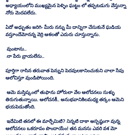
అధ్యాయంలోని ముఖ్యమైన పెళ్ళిం ఘట్టం లో తప్పటడుగు వేస్తున్నా 
నోరు మెదపలేదు. 
ఏదో అధ్బుతం జరిగి- మీరు నన్ను మీ దాన్నిగా చేసుకునే ఘడియ 
వస్తూందేమోనన్న వెర్రి ఆశలతో ఎదురు చూస్తున్నాను. 
 వుంటాను.. 
 నా పేరు వ్రాయలేను.. 
పూర్తిగా రాసిన తరువాత పెన్నుని పెదవులకానించుకుని చాలా సేపు 
ఆలోచిస్తూ వుండిపోయింది. 
 ఆమె మస్తిష్కంలో తుఫాను హోరులా వేల ఆలోచనలు సుళ్ళు 
తిరుగుతున్నాయి. ఆలోచనకీ.. అనుభవానికిలమధ్య తర్కం ఆమెని 
భయపెడుతోంది. 
 ఇదేమిటి తనలో ఈ మార్పేమిటి? నిన్నటి దాకా అస్పష్ఠంగా వున్న 
ఆలోచనలు ఒకరూపం పొందాయేం! తన మనసు ఎవరి వశ మో 