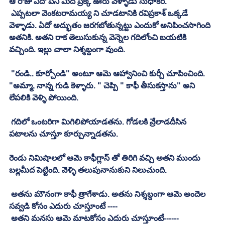
ఆ రోజు ఏదో పని మీద ప్రక్క ఊరు వెళ్ళాడు సుధాకర్‌. 
 ఎప్పటలా వెంకటరామయ్య ని చూడటానికి రవిప్రకాశ్‌ ఒక్కడే 
వెళ్ళాడు. ఏదో అద్భుతం జరగబోతున్నట్టు ఎందుకో అనిపించసాగింది 
అతనికి. అతని రాక తెలుసుకున్న వెన్నెల గదిలోంచి బయటికి 
వచ్చింది. ఇల్లు చాలా నిశ్శబ్దంగా వుంది. 
 "రండి.. కూర్చోండి" అంటూ ఆమె ఆహ్వానించి కుర్చీ చూపించింది. 
"అమ్మా, నాన్న గుడి కెళ్ళారు. " చెప్పి " కాఫీ తీసుకస్తాను" అని 
లేపలికి వెళ్ళి పోయింది. 
 గదిలో ఒంటరిగా మిగిలిపోయాడతను. గోడలకి వ్రేలాడదీసిన 
పటాలను చూస్తూ కూర్చున్నాడతను.
రెండు నిమిషాలలో ఆమె కాఫీగ్లాస్‌ తో తిరిగి వచ్చి అతని ముందు 
బల్లమీద పెట్టింది. వెళ్ళి తలుపునానుకుని నిలుచుంది. 
 అతను మౌనంగా కాఫీ త్రాగేశాడు. అతను నిశ్శబ్దంగా ఆమె అందెల 
సవ్వడి కోసం ఎదురు చూస్తూంటే ----
 అతని మనసు ఆమె మాటకోసం ఎదురు చూస్తూంటే------