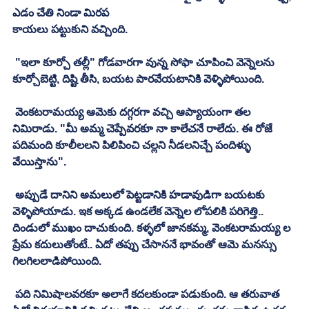
ఎడం చేతి నిండా మిరప
కాయలు పట్టుకుని వచ్చింది. 
 "ఇలా కూర్చో తల్లీ" గోడవారగా వున్న సోఫా చూపించి వెన్నెలను 
కూర్చోబెట్టి, దిష్టి తీసి, బయట పారవేయటానికి వెళ్ళిపోయింది. 
 వెంకటరామయ్య ఆమెకు దగ్గరగా వచ్చి ఆప్యాయంగా తల 
నిమిరాడు. "మీ అమ్మ చెప్పేవరకూ నా కాలేచనే రాలేదు. ఈ రోజే 
పదిమంది కూలీలలని పిలిపించి చల్లని నీడలనిచ్చే పందిళ్ళు 
వేయిస్తాను".
 అప్పుడే దానిని అమలులో పెట్టడానికి హడావుడిగా బయటకు 
వెళ్ళిపోయాడు. ఇక అక్కడ ఉండలేక వెన్నెల లోపలికి పరిగెత్తి.. 
దిండులో ముఖం దాచుకుంది. కళ్ళలో జానకమ్మ, వెంకటరామయ్య ల 
ప్రేమ కదులుతోంటే.. ఏదో తప్పు చేసాననే భావంతో ఆమె మనస్సు 
గిలగిలలాడిపోయింది. 
 పది నిమిషాలవరకూ అలాగే కదలకుండా పడుకుంది. ఆ తరువాత 