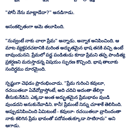
"పోనీ నేను మాట్లాడేదా?” అనడిగాడు. 
అసంకల్పితంగా ఆమె తలూపింది. 
"నువ్వంటే నాకు చాలా ప్రేమ" అన్నాడు. అన్నాక అనిపించింది. ఆ 
మాట వ్యక్తపరచటానికి మరింత అద్భుతమైన భాష తనకి వచ్చి ఉంటే 
బావుండునని. ప్రేమలో పడ్డ పండితుడు కూడా ప్రేమని తప్ప పాండిత్య 
ప్రకర్షణని మరుస్తాడన్న విషయం స్ఫురణ కొచ్చింది. భాష తాలూకు 
సందిగ్ధము దూరమైంది. 
స్పష్టంగా చెఫడం ప్రారంభించాడు. "ప్రేమ గురించి కవులూ, 
రచయితలూ ఏవేవోవ్రాస్తోంటే, అది చదివి అదంతా తేలిగ్గా 
తీసుకునేడిని. ఎక్కడా అంత అద్భుతమైన ప్రేమభావం వుండి 
వుండదని అనుకునేవాడిని. కానీ! ప్రేమంటే నిన్ను చూశాకే తెలిసింది. 
అప్పుడనిపించింది ఏమిటంటే - కవులూ- రచయితలూ వ్రాసిందంతా 
నాకు కలిగిన ప్రేమ భావంతో పదోవంతుక్కూడా సాటిరాదు" అని 
ఆగాడు. 