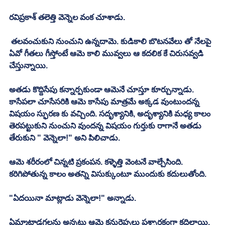
రవిప్రకాశ్‌ తలెత్తి వెన్నెల వంక చూశాడు. 
 తలవంచుకుని నుంచుని ఉన్నదామె. కుడికాలి బొటనవేలు తో నేలపై 
ఏవో గీతలు గీస్తోంటే ఆమె కాలి మువ్వలు ఆ కదలిక కే చిరుసవ్వడి 
చేస్తున్నాయి. 
అతడు కొద్దిసేపు కన్నార్పకుండా ఆమెనే చూస్తూ కూర్చున్నాడు. 
కాసేపలా చూసేసరికి ఆమె కాసేపు మాత్రమే అక్కడ వుంటుందన్న 
విషయం స్ఫురణ కు వచ్చింది. సదృశ్యానికి, అదృశ్యానికి మధ్య కాలం 
తెరపట్టుకుని నుంచుని వుందన్న విషయం గుర్తుకు రాగానే అతడు 
తేరుకుని " వెన్నెలా!" అని పిలిచాడు. 
ఆమె శరీరంలో చిన్నటి ప్రకంపన. కళ్ళెత్తి వెంటనే వాల్చేసింది. 
కరిగిపోతున్న కాలం అతన్ని విసుక్కుంటూ ముందుకు కదులుతోంది. 
"ఏదయినా మాట్లాడు వెన్నెలా!" అన్నాడు. 
ఏమ్మాట్లాడగలను అన్నట్లు ఆమె కనురెప్పలు ప్రశ్నార్థకంగా కదిలాయి. 