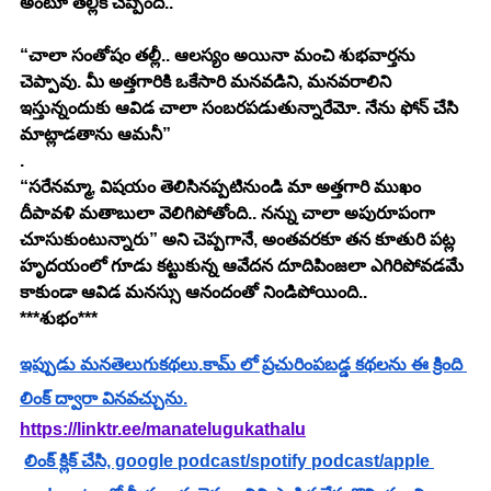
అంటూ తల్లికి చెప్పింది.. 
“చాలా సంతోషం తల్లీ.. ఆలస్యం అయినా మంచి శుభవార్తను 
చెప్పావు. మీ అత్తగారికి ఒకేసారి మనవడిని, మనవరాలిని 
ఇస్తున్నందుకు ఆవిడ చాలా సంబరపడుతున్నారేమో. నేను ఫోన్ చేసి 
మాట్లాడతాను ఆమనీ” 
.
“సరేనమ్మా, విషయం తెలిసినప్పటినుండి మా అత్తగారి ముఖం 
దీపావళి మతాబులా వెలిగిపోతోంది.. నన్ను చాలా అపురూపంగా 
చూసుకుంటున్నారు” అని చెప్పగానే, అంతవరకూ తన కూతురి పట్ల 
హృదయంలో గూడు కట్టుకున్న ఆవేదన దూదిపింజలా ఎగిరిపోవడమే 
కాకుండా ఆవిడ మనస్సు ఆనందంతో నిండిపోయింది..
***శుభం***
ఇప్పుడు మనతెలుగుకథలు.కామ్ లో ప్రచురింపబడ్డ కథలను ఈ క్రింది 
లింక్ ద్వారా వినవచ్చును.
https://linktr.ee/manatelugukathalu
లింక్ క్లిక్ చేసి, google podcast/spotify podcast/apple 