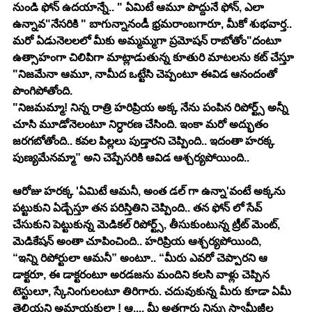
నుండి ఫోన్ ఉదయాన్నే.. " ఏమిటే ఆమూ పొద్దునే ఫోన్, ఎలా 
ఉన్నావ"నేసరికి " బాగున్నానండీ భ్రమరాంబగారూ, మీకో శుభవార్త.. 
మరో ఏడునెలలలో మీకు అమ్మమ్మగా ప్రమోషన్ రాబోతోం"దంటూ 
ఉత్సాహంగా చిలిపిగా మాట్లాడుతున్న కూతురి మాటలను కట్ చేస్తూ 
"నిజమేనా ఆమూ, నామీద ఒట్టేసి చెప్పంటూ ఈవిడ ఆనందంతో 
పొంగిపోతోంది. 
"నిజమమ్మా! నిన్న రాత్రి హరిప్రియ అక్క నేను పంపిన రిపోర్ట్స్ అన్నీ 
చూసి మూడోనెలంటూ నిర్ధారణ చేసింది. ఇంకా మరో అద్భుతం 
జరగబోతోంది.. కవల పిల్లలు పుడ్తారని చెప్పింది.. ఇదంతా హరక్క 
పుణ్యమేనమ్మా” అని చెప్పేసరికి ఆవిడ ఆశ్చర్యపోయింది..
ఆరోజు హరక్క 'ఏమిటే ఆమనీ, అంత డల్ గా ఉన్నా'వంటే అక్కను 
పట్టుకుని ఏడ్చేస్తూ తన పరిస్తితిని చెప్పింది.. తన ఫోన్ లో సేవ్ 
చేసుకుని పెట్టుకున్న మెడికల్ రిపోర్ట్స్, తీసుకుంటున్న ట్రీట్ మెంట్, 
మెడికేషన్ అంతా చూపించింది.. హరిప్రియ ఆశ్చర్యపోయింది, 
“ఇన్ని రిపోర్టులా ఆమనీ” అంటూ.. “మీరు ఎవరో చెప్పారని ఆ 
డాక్టరూ, ఈ డాక్టరంటూ అరడజను మందిని కలసి వాళ్లు చెప్పిన 
టెస్టులూ, స్కేనింగులంటూ తిరిగారు. చదువుకున్న మీరు కూడా ఏమీ 
తెలియని అమాయకుల్లా ! ఆ.... మీ అత్తగారు నిన్ను స్వామీజీల 