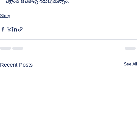
విశ్రాంతి జీవితాన్ని గడుపుతున్నాం. 
Story
See All
Recent Posts