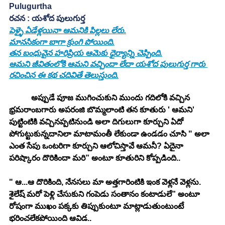
Pulugurtha
రచన : యశోద పులుగుర్త
పెళ్ళై ఏడేళ్లయినా ఆమనికి పిల్లలు లేరు.
మానసికంగా బాగా క్రుంగి పోయింది.
తన బంధువైన హరిప్రియ ఆమెకు ధైర్యాన్ని చెప్పింది.
ఆమని జీవితంలోకి ఆమని వచ్చిందా లేదా యశోద పులుగుర్త గారు 
రచించిన ఈ కథ చదివితే తెలుస్తుంది.
 అప్పుడే పూజ ముగించుకుని ముందు గదిలోకి వచ్చిన 
భ్రమరాంబగారు అపరంజి బొమ్మలాంటి తన కూతురు ' ఆమని' 
పుట్టింటికి వచ్చినప్పటినుండి అలా దిగులుగా కూర్చుని ఏదో 
పోగుట్టుకున్నదానిలా మాటామంతీ లేకుండా ఉండడం చూసి " అలా 
ఎంత సేపు ఒంటరిగా కూర్చుని ఆలోచిస్తావే ఆమనీ? ఏదైనా 
పరిష్కారం దొరికిందా మరి” అంటూ కూతురిని కోప్పడింది.. 
" ఆ...ఆ దొరికింది, నేనసలు మా అత్తగారింటికి ఇంక వెళ్లనే వెళ్లను. 
శైలేష్ మరో పెళ్లి చేసుకుని గంపెడు సంతానం కంటాడులే” అంటూ 
రోషంగా ముఖం పక్కకు తిప్పుకుంటూ మాట్లాడుతుంటుంటే 
భరించలేకపోయింది ఆవిడ..