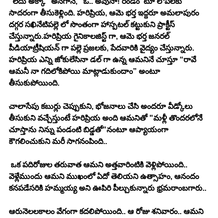
“లేదు అక్కా” అనగానే,” ఓ.. అవునా! రండం”టూ లోపలకు 
సాదరంగా తీసుకెళ్లింది. హరిప్రియ, ఆమె భర్త ఇద్దరూ అమలాపురం 
దగ్గర సఖినేటిపల్లె లో సొంతంగా హాస్పటల్ కట్టుకుని ప్రాక్టీస్ 
చేస్తున్నారు.హరిప్రియ గైనికాలజిస్ట్ గా, ఆమె భర్త జనరల్ 
పీడియాట్రీషియన్ గా పల్లె ప్రజలకు, పేదవారికి వైద్యం చేస్తున్నారు. 
హరిప్రియ ఎన్ని జోకులేసినా డల్ గా ఉన్న ఆమనినే చూస్తూ “రావే 
ఆమనీ నా గదిలోకిపోయి మాట్లాడుకుందాం” అంటూ 
తీసుకుపోయింది.
చాలాసేపు కబుర్లు చెప్పుకుని, భోజనాలు చేసి అందరూ వీడ్కోలు 
తీసుకుని వచ్చేస్తుంటే హరిప్రియ అంది ఆమనితో "మళ్లీ తొందరలోనే 
చూస్తాను నిన్ను పండంటి బిడ్డతో"నంటూ ఆప్యాయంగా 
కౌగలించుకుని మరీ సాగనంపింది.. 
 ఒక పదిరోజుల తరువాత ఆమని అత్తవారింటికి వెళ్లిపోయింది.. 
వెళ్లేముందు ఆమని ముఖంలో ఏదో తెలియని ఉత్సాహం, ఆనందం 
కనపడేసరికి హమ్మయ్య అని ఊపిరి పీల్చుకున్నారు భ్రమరాంబగారు.. 
ఆరునెలలకాలం వేగంగా కదలిపోయింది.. ఆ రోజు శనివారం.. ఆమని 