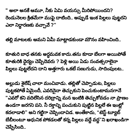
" అలా అనకే ఆమూ, నీకు ఏమి వయస్సు మీరిపోయిందని? 
రెండునెలల క్రితమేగా ముఫై దాటింది.. అప్పుడే ఇంక పిల్లలు పుట్టరని 
ఎలా నిర్ధారణకు వచ్చావే ?”
తల్లి మాటలకు ఆమని ఏమీ మాట్లాడకుండా మౌనం వహించింది..
కూతురి బాధ తనకు అర్ధమవక కాదు.తను కూడా బేలగా అయిపోతే 
కూతురికి ధైర్యం చెప్పేదెవరు ? పెళ్లి అయి ఏడు సంవత్సరాలైనా 
పిల్లలు పుట్టలేదని దాని అత్తగారు ఒకటే సణుగుడు, సాదింపులట..
అల్లుడు శైలేష్ చాలా మంచివాడు. తల్లితో చెప్పాడుట, పిల్లలు 
పుట్టకపోతే ఏమైందీ, ఎవరినైనా తెచ్చుకుని పెంచుకుంటామనగానే 
"ఎవరో కని వదిలేసిన దరిద్రాన్ని మన ఇంటికి తెచ్చుకోవడం నా ప్రాణం 
ఉండగా జరగని పని. నీ రక్తాన్ని పంచుకుని పుట్టిన పిల్లలే ఈ ఇంట్లో 
కదలాడాలి” అని గట్టిగా చెప్పిందావిడ. అంతేకాదు, “టెస్ట్ ట్యూబ్ 
బేబీలంటూ ఆధునిక పోకడలతో కన్న పిల్లలు వద్దే వద్ద”ని ఖరాఖండిగా 
చెప్పేసింది..