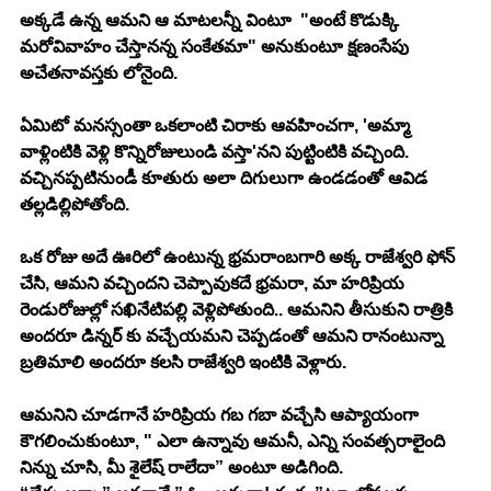
అక్కడే ఉన్న ఆమని ఆ మాటలన్నీ వింటూ  "అంటే కొడుక్కి 
మరోవివాహం చేస్తానన్న సంకేతమా" అనుకుంటూ క్షణంసేపు 
అచేతనావస్తకు లోనైంది. 
ఏమిటో మనస్సంతా ఒకలాంటి చిరాకు ఆవహించగా, 'అమ్మా 
వాళ్లింటికి వెళ్లి కొన్నిరోజులుండి వస్తా'నని పుట్టింటికి వచ్చింది. 
వచ్చినప్పటినుండీ కూతురు అలా దిగులుగా ఉండడంతో ఆవిడ 
తల్లడిల్లిపోతోంది.
ఒక రోజు అదే ఊరిలో ఉంటున్న భ్రమరాంబగారి అక్క రాజేశ్వరి ఫోన్ 
చేసి, ఆమని వచ్చిందని చెప్పావుకదే భ్రమరా, మా హరిప్రియ 
రెండురోజుల్లో సఖినేటిపల్లి వెళ్లిపోతుంది.. ఆమనిని తీసుకుని రాత్రికి 
అందరూ డిన్నర్ కు వచ్చేయమని చెప్పడంతో ఆమని రానంటున్నా 
బ్రతిమాలి అందరూ కలసి రాజేశ్వరి ఇంటికి వెళ్లారు.
ఆమనిని చూడగానే హరిప్రియ గబ గబా వచ్చేసి ఆప్యాయంగా 
కౌగలించుకుంటూ, " ఎలా ఉన్నావు ఆమనీ, ఎన్ని సంవత్సరాలైంది 
నిన్ను చూసి, మీ శైలేష్ రాలేదా” అంటూ అడిగింది.