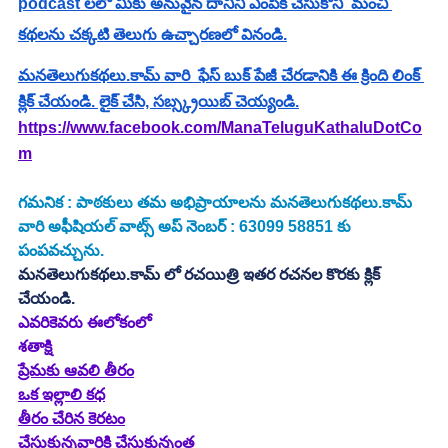
podcast లలో మీకు అనువైన దానిని ఎంపిక చేసుకొని  మంచి 
కథలను చక్కటి తెలుగు ఉచ్చారణలో వినండి.
మనతెలుగుకథలు.కామ్ వారి  ఫేస్ బుక్ పేజీ చేరడానికి ఈ క్రింది లింక్ 
క్లిక్ చేయండి. లైక్ చేసి, సబ్స్క్రయిబ్ చెయ్యండి.
https://www.facebook.com/ManaTeluguKathaluDotCo
m
గమనిక : పాఠకులు తమ అభిప్రాయాలను మనతెలుగుకథలు.కామ్ 
వారి అఫీషియల్ వాట్స్ అప్ నెంబర్ : 63099 58851 కు 
పంపవచ్చును.
మనతెలుగుకథలు.కామ్ లో రచయిత్రి ఇతర రచనల కొరకు క్లిక్ 
చేయండి.
ఎవరికెవరు ఈలోకంలో
శతాక్షి
ప్రేమకు ఆవలి తీరం
ఒక ఇల్లాలి కధ
తీరం చేరిన కెరటం
చేసుకున్నవారికి చేసుకున్నంత