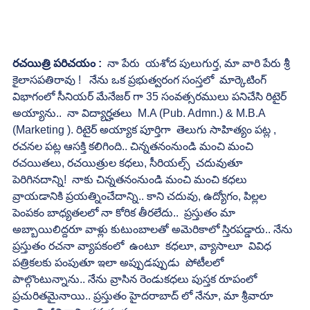
రచయిత్రి పరిచయం :
  నా పేరు  యశోద పులుగుర్త, మా వారి పేరు శ్రీ 
కైలాసపతిరావు !   నేను ఒక ప్రభుత్వరంగ సంస్తలో  మార్కెటింగ్ 
విభాగంలో సీనియర్ మేనేజర్ గా 35 సంవత్సరములు పనిచేసి రిటైర్ 
అయ్యాను..  నా విద్యార్హతలు  M.A (Pub. Admn.) & M.B.A 
(Marketing ). రిటైర్ అయ్యాక పూర్తిగా  తెలుగు సాహిత్యం పట్ల , 
రచనల పట్ల ఆసక్తి కలిగింది.. చిన్నతనంనుండి మంచి మంచి 
రచయితలు, రచయిత్రుల కధలు, సీరియల్స్  చదువుతూ 
పెరిగినదాన్ని!  నాకు చిన్నతనంనుండి మంచి మంచి కధలు 
వ్రాయడానికి ప్రయత్నించేదాన్ని.. కాని చదువు, ఉద్యోగం, పిల్లల 
పెంపకం బాధ్యతలలో నా కోరిక తీరలేదు..  ప్రస్తుతం మా 
అబ్బాయిలిద్దరూ వాళ్లు కుటుంబాలతో అమెరికాలో స్తిరపడ్డారు.. నేను 
ప్రస్తుతం రచనా వ్యాపకంలో  ఉంటూ  కధలూ, వ్యాసాలూ  వివిధ 
పత్రికలకు పంపుతూ ఇలా అప్పుడప్పుడు  పోటీలలో 
పాల్గొంటున్నాను.. నేను వ్రాసిన రెండుకధలు పుస్తక రూపంలో  
ప్రచురితమైనాయి.. ప్రస్తుతం హైదరాబాద్ లో నేనూ, మా శ్రీవారూ  