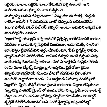
దగ్గరకు, బాబాల దగ్గరకు కూడా తీసుకుని వెళ్లి ఉండాలే” అని 
అనేసరికి ఆమని ఫక్కుమంటూ నవ్వేసింది.. 
హమ్మయ్య ఆమని నవ్విందంటూ " ఎప్పుడూ ఈ హరక్క గుర్తుకు 
రాలేదా ఆమనీ ? నీ సమస్యను నాతో చెప్పాలని అనిపించలేదు 
కదూ? పోనీలే. బెటర్ లేట్ దేన్  నెవ్వర్” అంటూ ఆమనిని అక్కడే ఒక 
సారి పరీక్షచేసి చూసింది. 
“ఇంత హెల్దీ యూట్రస్ ఉన్న ఆమనికి ప్రెగ్నన్సీ రాకపోవడానికి కారణం, 
విపరీతంగా వాడుతున్న ఫెర్టిలిటీ మందులూ, అడుగడుక్కీ స్కానింగ్ 
లూ, టెస్టల ప్రభావమేనని అర్ధం చేసుకుంటూ, ‘నీకు ప్రెగ్నన్సీ రావడం 
ష్యూర్ ఆమనీ! ఏలోపంలేదు. నామీద నమ్మకం ఉంటే ప్రస్తుతం నీవు 
వాడుతున్న మందులన్నీ ఆపేయి.. మరి ఏ డాక్టరునీ సంప్రదించకండి.. 
రెండు రకాల టేబ్లట్స్ మాత్రం వ్రాసి ఇస్తాను.. ప్రతీరోజూ క్రమం 
తప్పకుండా నిద్రపోయే ముందు వేసుకో. మనసుని ప్రశాంతంగా 
ఉంచుకో. ఉల్లాసంగా ఉండు.. మీ అత్తగారు ఏమన్నా మనస్సులో 
పెట్టుకోకు. స్ట్రెస్, టెన్షన్ కూడా ప్రధాన కారణాలు. పిల్లలు తప్పకుండా 
పుడ్తారన్న పాజిటివ్ మైండ్ లో ఉండు. నేను నిన్ను ప్రతీవారం కాంటాక్ట్ 
చేస్తూ ఉంటాను, ఆరునెలల్లో నీవు కన్సీవ్ కాకపోతే నేను నా డాక్టర్ 
వృత్తినే వదిలేసుకుంటాను’ అని ఎంతో ధైర్యాన్ని ఇచ్చిందమ్మా” 