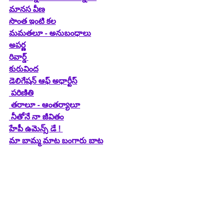
మానస వీణ
సొంత ఇంటి కల
మమతలూ - అనుబంధాలు
అపర్ణ
రివార్డ్
కురువింద
డెలిగేషన్ ఆఫ్ అధార్టీస్
పరిణితి
తరాలూ - ఆంతర్యాలూ
నీతోనే నా జీవితం
హేపీ ఉమెన్స్ డే ! 
మా బామ్మ మాట బంగారు బాట