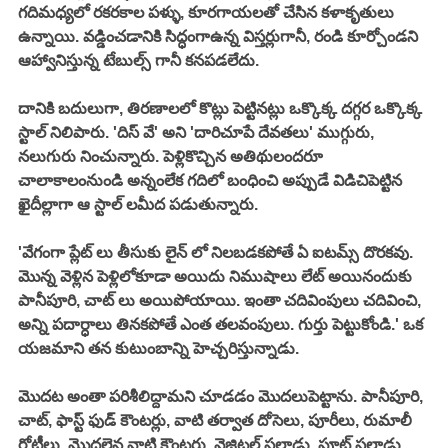
గదిమధ్యలో రకరకాల పళ్ళు, కూరగాయలతో చేసిన కళాకృతులు 
ఉన్నాయి. వడ్డించడానికి సిద్ధంగాఉన్న విస్తర్లుగానీ, రండి కూర్చోండని 
ఆహ్వానిస్తున్న టేబుల్స్ గానీ కనపడలేదు. 
దానికి బదులుగా, తిరణాలలో కొట్లు పెట్టినట్లు ఒక్కొక్క దగ్గర ఒక్కొక్క 
స్టాల్ నిలిపారు. 'దిస్ వే' అని 'దారిచూపే దేవతలు' ముగ్గురు, 
నలుగురు నించున్నారు. పెళ్లికొచ్చిన అతిథులందరూ 
చాలాకాలంనుండి అన్నంలేక గదిలో బంధించి అప్పుడే విడిచిపెట్టిన 
ఖైదీల్లాగా ఆ స్టాల్ లమీద పడుతున్నారు. 
'వేగంగా ప్లేట్ లు తీసుకు లైన్ లో నిలబడకపోతే ఏ ఐటమ్స్ దొరకవు. 
మొన్న వెళ్లిన పెళ్లిలోకూడా అయిదు నిముషాలు లేట్ అయినందుకు 
పానీపూరి, చాట్ లు అయిపోయాయి. ఇంతా చదివింపులు చదివించి, 
అన్ని పదార్ధాలు తినకపోతే ఎంత తలవంపులు. గుర్తు పెట్టుకోండి.' ఒక 
యజమాని తన కుటుంబాన్ని హెచ్చరిస్తున్నాడు. 
మొదట అంతా పరిశీలిద్దామని చూడడం మొదలుపెట్టాను. పానీపూరి, 
చాట్, ఫాస్ట్ ఫుడ్ కౌంటర్లు, వాటి తర్వాత దోసెలు, పూరీలు, రుమాలీ 
రోటీలు, మొదలైన వాటి కౌంటర్లు, వెజిటల్ సలాడ్లు, ఫ్రూట్ సలాడ్లు, 