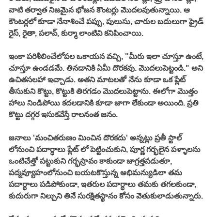
వాటి తర్వాత నిజమైన భోజన కౌంటర్లు మొదలవుతున్నాయి. ఆ 
కౌంటర్లలో కూడా నేనాశించే పప్పు, పులుసు, చారుల బదులుగా ఫ్రైడ్ 
రైస్, రైతా, పలావ్, కుర్మా లాంటివి కనిపించాయి. 
ఇంకా పరిశీలించేలోపల ఒకాయన వచ్చి, "మీరు ఇలా చూస్తూ ఉంటే, 
చూస్తూ ఉండడమే. తినడానికి ఏమీ దొరకవు. మొదలుపెట్టండి." అని 
ఉచితసలహా ఇచ్చాడు. అతని మాటలతో నేను కూడా ఒక ప్లేట్ 
తీసుకుని కొట్టు, కొట్టుకి తిరగడం మొదలుపెట్టాను. ఈలోగా మొత్తం 
హాలు నిండిపోయి కదలడానికి కూడా జాగా లేకుండా అయింది. ప్రతి 
కొట్టు దగ్గర ఇసుకవేస్తే రాలనంత జనం. 
జనాలు 'మంచితరుణం మించిన దొరకదు' అన్నట్లు ప్రతీ స్టాల్ 
లోనుంచి పదార్ధాలు ప్లేట్ లో పెట్టించుకుని, పూర్ణ గర్భలైన పళ్ళాలను 
ఒంటిచేత్తో పట్టుకుని గర్భస్రావం కాకుండా జాగ్రత్తపడుతూ, 
పద్మవ్యూహంలోనుంచి బయటకొస్తున్న అభిమన్యుడిలా తమ 
పదార్ధాలు పడిపోకుండా, ఇతరుల పదార్ధాలు తమకు తగలకుండా, 
కుదురుగా నిల్చుని తినే సురక్షితస్థానం కోసం వెతుకులాడుతున్నారు. 