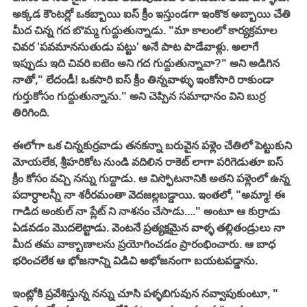
అక్కడ కౌంటర్లో ఒకబ్బాయి ఐస్ క్రీం ఇస్తుండగా ఇంకొక అబ్బాయి చేతి 
మీద చిన్న గద బొమ్మ గుద్దుతున్నాడు. "మా కాలంలో కార్యక్రమాల 
చివర 'పవమానసుతుడు పట్టు' అనే పాట పాడేవాళ్లు. అలాగే 
ఇప్పుడు ఇది చివరి ఐటెం అని గద గుద్దుతున్నావా?" అని అడిగిన 
నాతో," లేదండీ! ఒకసారి ఐస్ క్రీం తిన్నవాళ్ళు ఇంకోసారి రాకుండా 
గుర్తుకోసం గుద్దుతున్నాను." అని చెప్పిన సమాధానం విని బుర్ర 
తిరిగింది. 
ఈలోగా ఒక చిన్నకుర్రవాడు తనకన్నా బరువైన పళ్లెం చేతిలో పెట్టుకుని 
మోయలేక, శ్రీహరికోట నుండి వదిలిన రాకెట్ లాగా పరిగెడుతూ ఐస్ 
క్రీం కోసం వచ్చి నన్ను గుద్దాడు. ఆ విస్ఫోటనానికి అతని పళ్లెంలో ఉన్న 
పదార్ధాలన్నీ నా శరీరమంతా వెదజల్లబడ్డాయి. ఇంతలో, "అమ్మా! ఈ 
గాడిద అంకుల్ నా ప్లేట్ ని నాశనం చేసాడు...." అంటూ ఆ కుర్రాడు 
ఏడవడం మొదలెట్టాడు. వెంటనే ప్రత్యక్షమైన వాళ్ళ తల్లితండ్రులు నా 
మీద తమ వాక్బాణాలను ప్రయోగించడం ప్రారంభించారు. ఆ బాధ 
భరించలేక ఆ భోజనాన్ని విడిచి అభోజనంగా బయటపడ్డాను. 
ఇంట్లోకి ప్రవేశిస్తున్న నన్ను చూసి పళ్ళబిగువున నవ్వాపుకుంటూ, " 