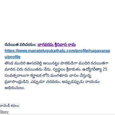
రచయిత పరిచయం: 
నాగవరపు శ్రీనివాస రావు
https://www.manatelugukathalu.com/profile/nagavarap
u/profile
తొండ ముదిరి ఊసరవెల్లి అయినట్టు పాఠకుడిగా ముదిరి రచయితగా 
మారిన చిరు రచయితను నేను. స్వస్థలం శ్రీకాకుళం. ఉద్యోగరీత్యా 25 
సంవత్సరాలుగా కర్ణాటక లోని మంగళూరు వాసం చేస్తున్న 
ప్రవాసాంధ్రుడిని. ఎప్పుడూ చదవడం, అప్పుడప్పుడు రాయడం 
అభిరుచులు.
కామెడీ కథలు
Story