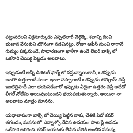
పట్టువదలని విక్రమార్కుడు ఎప్పటిలాగే చెట్టెక్కి, శవాన్ని దించి 
భుజాన వేసుకుని మౌనంగా నడచినట్లు, రోజూ ఆఫీస్ నుంచి రాగానే 
గుమ్మం పక్కనుండే, సాధారణంగా ఖాళీగా ఉండే లెటర్ బాక్స్ లో 
ఒకసారి చెయ్యి పెట్టడం అలవాటు. 
ఇప్పుడంటే అన్నీ డిజిటల్ ఫార్మ్ లో వస్తున్నాయికానీ, ఒకప్పుడు 
అంతా ఉత్తరాలదే హవా. ఇంకా చెప్పాలంటే ఒకప్పుడు టెలిగ్రామ్ వస్తే 
ఇంటిల్లిపాదీ ఎలా భయపడేవారో ఇప్పుడు ఏదైనా ఉత్తరం వస్తే అదేదో 
లీగల్ నోటీసు అయివుంటుందని భయపడుతున్నారు. అయినా నా 
అలవాటు మాత్రం మానను. 
యధాలాపంగా బాక్స్ లో చెయ్యి పెట్టిన నాకు, చేతికి ఏదో కవర్ 
తగలడం, మనసులో 'ఎన్నాళ్ళో వేచిన ఉదయం' పాట ప్లే అవడం 
ఒకేసారి జరిగింది. కవర్ బయటకు తీసిన చేతికి అంటిన పసుపు, 