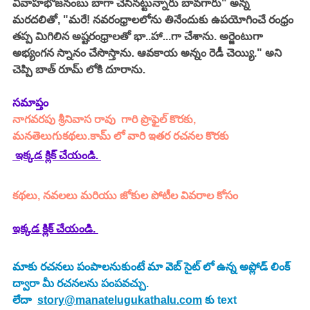
వివాహభోజనంబు బాగా చేసినట్టున్నారు బావగారు" అన్న 
మరదలితో, "మరే! నవరంధ్రాలలోను తినేందుకు ఉపయోగించే రంధ్రం 
తప్ప మిగిలిన అష్టరంధ్రాలతో భా..హా...గా చేశాను. అర్జెంటుగా 
అభ్యంగన స్నానం చేసొస్తాను. ఆవకాయ అన్నం రెడీ చెయ్యి." అని 
చెప్పి బాత్ రూమ్ లోకి దూరాను.
సమాప్తం
నాగవరపు శ్రీనివాస రావు
గారి ప్రొఫైల్ కొరకు, 
మనతెలుగుకథలు.కామ్ లో వారి ఇతర రచనల కొరకు 
 ఇక్కడ క్లిక్ చేయండి. 
కథలు, నవలలు మరియు జోకుల పోటీల వివరాల కోసం
ఇక్కడ క్లిక్ చేయండి.
మాకు రచనలు పంపాలనుకుంటే మా వెబ్ సైట్ లో ఉన్న అప్లోడ్ లింక్ 
ద్వారా మీ రచనలను పంపవచ్చు.
లేదా  
story@manatelugukathalu.com
 కు text 