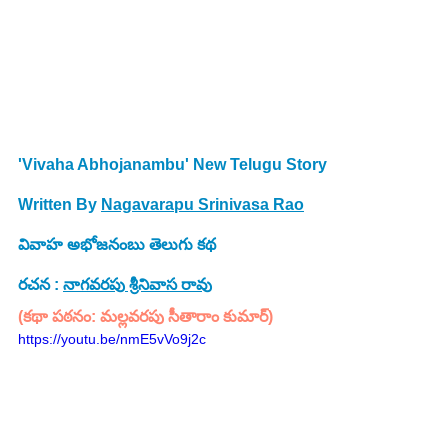
'Vivaha Abhojanambu' New Telugu Story 
Written By 
Nagavarapu Srinivasa Rao
వివాహ అభోజనంబు తెలుగు కథ 
రచన : 
నాగవరపు శ్రీనివాస రావు
(కథా పఠనం: మల్లవరపు సీతారాం కుమార్)
https://youtu.be/nmE5vVo9j2c