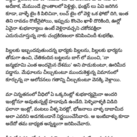
అదీకాక, మేముండే ప్రాంతాలలో పెళ్లిళ్లు, ఫంక్షన్ లు ఏవి జరిగిన 
కూడా, వాళ్ళే టైం కి పిలిచినా, లంచ్ టైం లో వెళ్లి ఒక ఫోటో దిగి, ఇంత 
తిని రావడం రొటీనైపోయి, ఇప్పుడు కొంచెం ఖాళీ దొరికింది, ఊర్లో 
ఏవైనా శుభకార్యాలు ఉంటే వెళ్లిరావచ్చని చకోరపక్షిలా 
ఎదురుచూస్తున్న నాకు చంద్రకిరణంలా కనిపించిందీ శుభలేఖ. 
పిల్లలకు ఇబ్బందవుతుందన్న భార్యకు పిల్లలను, పిల్లలకు భార్యను 
తోడుగా ఉంచి, చేతికందిన బట్టలను బాగ్ లో ముంచి, 'నా 
జన్మభూమి ఎంత అందమైన దేశము' అని పాడుకుంటూ, ఊరిమీద 
పడ్డాను. మేఘాలను చీల్చుకుంటూ ముందుకెళ్తున్న విమానంలో 
కూర్చున్న నా ఆలోచనలు గతాన్ని చీల్చుకుంటూ వెనక్కి వెళ్లాయి. 
మా చిన్నతనంలో వీధిలో ఏ ఒక్కరింట్లో శుభకార్యమైనా అందరి 
ఇంట్లోనూ అవుతున్నట్లే హడావుడి ఉండేది. పెళ్ళివాళ్ళకి విడిది 
ఫలానా ఇంట్లో, వంటలు వీళ్ళ పెరట్లో, భోజనాలు వాళ్ళ డాబామీద 
అలా ఎవరిని అడగకుండానే నిర్ణయించేసేవారు. ఆ ఇంటివాళ్ళు కూడా 
అదేదో తమ బాధ్యత అన్నట్టుగా జరిపించేవారు. 