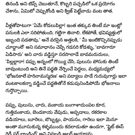
తినండి అని టిప్స్ చెబుతూనే, కొబ్బరి పచ్చడిలో ఒక ప్రయోగం 
చేశాను, ఏమిటో చెప్పుకోండి అని క్విజ్ పెట్టేవాడు వంట తాత. 
వీళ్లతోపాటుగా 'ఏమే కోడలుపిల్లా! ఇంత తక్కువ తింటే మా ఇంట్లో 
పనులకి ఎలా సరిపోతుంది. గట్టిగా తినాలి. లేకపోతే, భవిష్యత్తులో 
ఇబ్బంది పడతావు.' అనే వరసైన అత్తలకి, ' మీ ఇంటికొచ్చినప్పుడు 
చూద్దాంలే' అని సమాధానం చెప్పే గడసరి కోడళ్ళు, 'బావగారూ 
ఏడిసారు' అని చారు వడ్డిస్తూ సరసాలాడే బావమరుదులు, 
'పిల్లల్లారా! పప్పు అన్నంలో గొయ్యి చేసి, పులుసు పోసుకు తింటే 
బావుంటుంది అని తినే పధ్ధతి నేర్పించే పెద్దలు, మధ్యమధ్యలో 
'భోజనకాలే హరినామస్మరణ' అని పద్యాలు పాడే గురువుగార్లు ఇలా 
వంటకాలకన్నా వడ్డించే పద్ధతితోనే కడుపునిండిపోయే భోజనాలు 
గుర్తొచ్చాయి. 
పప్పు, పులుసు, చారు, వంకాయ బంగాళాదుంపల కూర, 
గుత్తివంకాయ, బెండకాయ వేపుడు, అప్పడాలు, రకరకాల 
వడియాలు, బూరెలు, బొబ్బట్లు, పాయసం, గారెలు ఇలా మెనూ 
అంతా మూసుకున్న కళ్ళముందు కదలాడుతూ ఉండగా, 'ఫ్లైట్ ఈస్ 
రెడీ ఫర్ లాండింగ్' అని వినబడి అలర్ట్ అయ్యాను. 