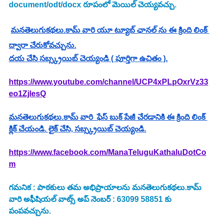
document/odt/docx రూపంలో మెయిల్ చెయ్యవచ్చు.
మనతెలుగుకథలు.కామ్ వారి యూ ట్యూబ్ ఛానల్ ను ఈ క్రింది లింక్ 
ద్వారా చేరుకోవచ్చును.
దయ చేసి సబ్స్క్రయిబ్ చెయ్యండి ( పూర్తిగా ఉచితం ).
https://www.youtube.com/channel/UCP4xPLpOxrVz33
eo1ZjlesQ
మనతెలుగుకథలు.కామ్ వారి  ఫేస్ బుక్ పేజీ చేరడానికి ఈ క్రింది లింక్ 
క్లిక్ చేయండి. లైక్ చేసి, సబ్స్క్రయిబ్ చెయ్యండి.
https://www.facebook.com/ManaTeluguKathaluDotCo
m
గమనిక : పాఠకులు తమ అభిప్రాయాలను మనతెలుగుకథలు.కామ్ 
వారి అఫీషియల్ వాట్స్ అప్ నెంబర్ : 63099 58851 కు 
పంపవచ్చును.