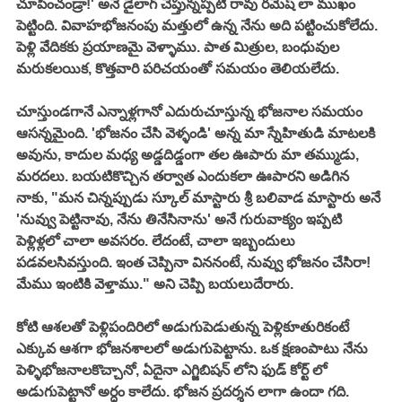
చూపించండ్రా!' అనే డైలాగ్ చెప్తున్నప్పటి రావు రమేష్ లా ముఖం 
పెట్టింది. వివాహభోజనంపు మత్తులో ఉన్న నేను అది పట్టించుకోలేదు. 
పెళ్లి వేదికకు ప్రయాణమై వెళ్ళాము. పాత మిత్రుల, బంధువుల 
మరుకలయిక, కొత్తవారి పరిచయంతో సమయం తెలియలేదు. 
చూస్తుండగానే ఎన్నాళ్లగానో ఎదురుచూస్తున్న భోజనాల సమయం 
ఆసన్నమైంది. 'భోజనం చేసి వెళ్ళండి' అన్న మా స్నేహితుడి మాటలకి 
అవును, కాదుల మధ్య అడ్డదిడ్డంగా తల ఊపారు మా తమ్ముడు, 
మరదలు. బయటికొచ్చిన తర్వాత ఎందుకలా ఊపారని అడిగిన 
నాకు, "మన చిన్నప్పుడు స్కూల్ మాస్టారు శ్రీ బలివాడ మాస్టారు అనే 
'నువ్వు పెట్టినావు, నేను తినేసినాను' అనే గురువాక్యం ఇప్పటి 
పెళ్లిళ్లలో చాలా అవసరం. లేదంటే, చాలా ఇబ్బందులు 
పడవలసివస్తుంది. ఇంత చెప్పినా విననంటే, నువ్వు భోజనం చేసిరా! 
మేము ఇంటికి వెళ్తాము." అని చెప్పి బయలుదేరారు. 
కోటి ఆశలతో పెళ్లిపందిరిలో అడుగుపెడుతున్న పెళ్లికూతురికంటే 
ఎక్కువ ఆశగా భోజనశాలలో అడుగుపెట్టాను. ఒక క్షణంపాటు నేను 
పెళ్ళిభోజనాలకొచ్చానో, ఏదైనా ఎగ్జిబిషన్ లోని ఫుడ్ కోర్ట్ లో 
అడుగుపెట్టానో అర్ధం కాలేదు. భోజన ప్రదర్శన లాగా ఉందా గది. 