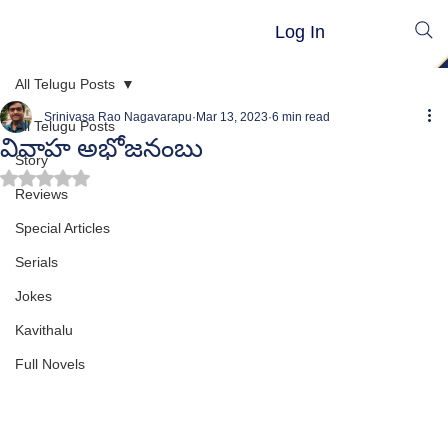
Log In
All Telugu Posts
Srinivasa Rao Nagavarapu
Mar 13, 2023
6 min read
All Telugu Posts
వివాహ అభోజనంబు
Story
Rated NaN out of 5 stars.
Reviews
Special Articles
Serials
Jokes
Kavithalu
Full Novels