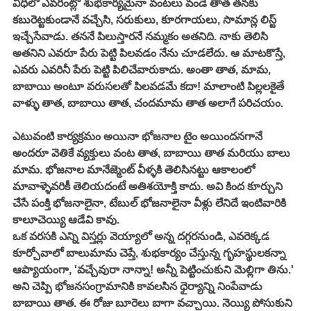
వీధిలో ఎవరింట్లో శుభకార్యమైనా వంటలు వండే తాత తనకు 
కబురెట్టకుండానే వచ్చేసి, సరుకులు, కూరగాయలు, సామాన్ల లిస్ట్ 
ఇచ్చేసేవాడు. తననే పిలుస్తారనే నమ్మకం అతనిది. నాకు తెలిసి 
అతనిని ఎవరూ పేరు పెట్టి పిలవడం నేను చూడలేదు. ఆ మాటకొస్తే, 
ఎవరు ఎవరినీ పేరు పెట్టి పిలిచేవారుకాదు. అంతా తాత, మామ, 
బాబాయి అంటూ వరుసలతో పిలవడమే కదా! మాలాంటి పిల్లలకైతే 
వాళ్ళు తాత, బాబాయి తాత, చందమామ తాత అలాగే పరిచయం. 
ఎటువంటి కార్యక్రమం అయినా భోజనాల టైం అయిందనగానే 
అందరూ వెతికే వ్యక్తులు వంట తాత, బాబాయి తాత మరియు బాలు 
మామ. భోజనాల మానేజ్మెంట్ వీళ్ళకి తెలిసినట్టు ఆకాలంలో 
మావాళ్ళెవరికీ తెలియదంటే అతిశయోక్తి కాదు. అవి కింద కూర్చుని 
చేసే పంక్తి భోజనాలైనా, టేబుల్ భోజనాలైనా వీళ్లు లేనిదే ఇంటివారికి 
కాలూచెయ్యి ఆడేవి కావు. 
ఒక వరసకి ఎన్ని విస్తర్లు వెయ్యాలో అన్న దగ్గరనుండి, ఎవరెక్కడ 
కూర్చోవాలో బాలుమామ చెప్తే, శుభకార్యం చేస్తున్న గృహస్థులకన్నా 
ఆప్యాయంగా, 'వచ్చేవురా నాన్నా! అన్నీ పెట్టించుకుని మెల్లిగా తిను.' 
అని చెప్పి భోజనసంగ్రామానికి కావలసిన ధైర్యాన్ని నింపేవాడు 
బాబాయి తాత. ఈ రోజు బూరెలు బాగా వచ్చాయి. నెయ్యి పోసుకుని 