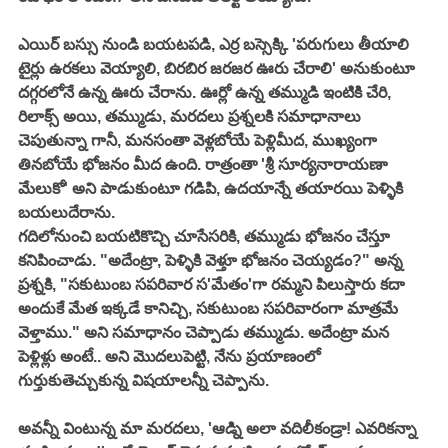
ఎయిర్ బస్సు నుండి బయటపడి, ఎర్ర బస్సెక్కి 'పరుగులు తీయాలి 
టైర్లు ఉరకలు వెయ్యాలి, బిరబిర జరజర ఊరు చేరాలి' అనుకుంటూ 
దగ్గరలోనే ఉన్న ఊరు చేరాను. ఊర్లో ఉన్న తమ్ముడి ఇంటికి చేరి, 
రిలాక్స్ అయి, తమ్ముడు, మరదలు ప్రశ్నలకి సమాధానాలు 
చెపుతున్నా గానీ, మనసంతా వెళ్లబోయే పెళ్లిమీద, ముఖ్యంగా 
తినబోయే భోజనం మీద ఉంది. రాత్రంతా 'శ్రీ సూర్యనారాయణా 
మేలుకో' అని పాడుకుంటూ గడిపి, ఉదయాన్నే తయారయి పెళ్ళికి 
బయలుదేరాను. 
గదిలోనుంచి బయటికొచ్చి చూసేసరికి, తమ్ముడు భోజనం చేస్తూ 
కనిపించాడు. "అదేంట్రా, పెళ్ళికి వెళ్తూ భోజనం చెయ్యడం?" అన్న 
ప్రశ్నకి, "సకుటుంబ సపరివార స'మేతం'గా రమ్మని పిలుస్తారు కదా 
అందుకే మేత ఇక్కడే కానిచ్చి, సకుటుంబ సపరివారంగా మాత్రమే 
వెళ్తాము." అని సమాధానం చెప్పాడు తమ్ముడు. అదేంట్రా మన 
పెళ్లిళ్లు అంటే.. అని మొదలుపెట్టి, నేను ప్రయాణంలో 
గుర్తుకుతెచ్చుకున్న విషయాలన్నీ చెప్పాను. 
అవన్నీ వింటున్న మా మరదలు, 'ఆడ్ని అలా వదిలీకండ్రా! ఎవరికన్నా 