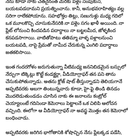
నేను కూడా నాకు చేతనైనంత మేరకు పళ్లెం నింపుకుని, 
బయటపడదామని ప్రయత్నించాను. కానీ, అనుభవరాహిత్యం వల్ల 
సరిగా రాలేకపోయాను. సహభోక్తల తిట్లు, సణుగుళ్లు మధ్య గదిలో 
ఒక మూలకొచ్చి చూసుకునేసరికి నా పళ్లెం సగం ఖాళీ అయింది. నా 
ప్లేట్ లోనుంచి కిందపడిన పదార్ధాలు నా బట్టలమీద, జోళ్ళకింద 
కనపడసాగాయి. వాటితోపాటు తతిమ్మా వాళ్ళ పళ్లాలనుంచి 
బయటపడి, నాపై ప్రేమతో నామీద చేరుకున్న ఎంగిలి పదార్ధాలు 
జతకలిసాయి. 
ఇంత గందరగోళం జరుగుతున్నా వీటిమధ్య జననిబిడమైన బస్సులో 
నేర్పుగా టిక్కెట్లు కొట్టే కండక్టర్లా, వీడియోగ్రాఫర్ తన పని తాను 
చేసుకుపోతున్నాడు. అతను క్లోజ్ షాట్ తీస్తున్నాడని తెలియగానే 
అప్పటివరకు ఆబగా తింటున్నవారు కూడా, హై-ఫై తిండి తినడం 
మొదలెడుతుండడం చూసిన నాకు ఈ జనాలను కంట్రోల్ 
చెయ్యాలంటే గదినిండా కెమెరాలు పెట్టాలనే ఒక చిలిపి ఆలోచన 
వచ్చింది. ఈలోగా ఆ వీడియోగ్రాఫర్ నా అవస్థ మొత్తం తన కెమెరాలో 
బంధించాడు. 
అప్పటివరకు జరిగిన భాగోతానికి శోషొచ్చిన నేను ప్లేటక్కడ పడేసి, 