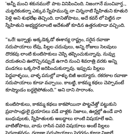
'అన్నీ మంచి శకునములే' పాట వినిపించింది. నిజంగానే మంచివార్త.., 
చుట్టరికంకన్నా ఎక్కువ స్నేహమున్న నా చిన్ననాటి స్నేహితుని కూతురి 
పెళ్లి అని శుభలేఖ తెచ్చింది. దానితోపాటు, అదే కవర్ లో పెట్టిన నా 
స్నేహితుని అభ్యర్ధనలాంటి ఆదేశంతో కూడిన ఉత్తరంకూడా వచ్చింది. 
"ఒరే! ఇన్నాళ్లు అక్కడెక్కడో ఈశాన్య రాష్ట్రం, సరైన రవాణా 
సదుపాయాలు లేవు, పిల్లల చదువులు, అన్ని రోజులు సెలవులు 
దొరకవు లాంటి కుంటిసాకులు చెప్పి తప్పించుకున్నావు. నువ్వు 
దయతలచి ఊరొచ్చినప్పుడే ఉగాది నుంచి శివరాత్రి వరకు అన్ని 
పండగలు ఒక్కసారే జరిపించుకున్నావు. ఇప్పుడు పిల్లలు 
పెద్దవాళ్ళయి, వాళ్ళ పనుల్లో వాళ్ళు బిజీ అయ్యారు. రకరకాల రవాణా 
సదుపాయాలు కూడా వచ్చాయి. కాబట్టి, కాకమ్మ కథలు చెప్పావంటే 
కూష్మాండం బద్దలైపోతుంది." అని దాని సారాంశం. 
కుంటిసాకులు, కాకమ్మ కథలు కాకపోయినా పొట్టచేత్తో పట్టుకుని 
ప్రవాసాంధ్రులై ప్రయాసలు పడే వాళ్లకు నిజాలు, ఊర్లల్లో ఉండే వారి 
బంధువులకు, స్నేహితులకు అబద్ధాలు లాంటి విషయాలే అవి. 
వాటితోపాటు, వాడు రాసిన చివరి విషయాలు అంటే పిల్లలు 
పెద్దవాళ్లవడం, రవాణా సదుపాయాలు పెరగడం కూడా నిజాలే. 