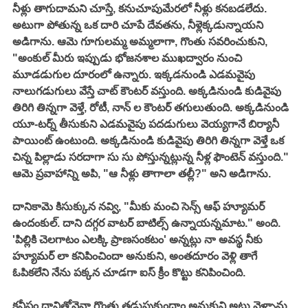
నీళ్లు తాగుదామని చూస్తే, కనుచూపుమేరలో నీళ్లు కనబడలేదు. 
అటుగా పోతున్న ఒక దారి చూపే దేవతను, నీళ్లెక్కడున్నాయని 
అడిగాను. ఆమె గూగులమ్మ అమ్మలాగా, గొంతు సవరించుకుని, 
"అంకుల్ మీరు ఇప్పుడు భోజనశాల ముఖద్వారం నుంచి 
మూడడుగుల దూరంలో ఉన్నారు. ఇక్కడనుండి ఎడమవైపు 
నాలుగడుగులు వేస్తే చాట్ కౌంటర్ వస్తుంది. అక్కడినుండి కుడివైపు 
తిరిగి తిన్నగా వెళ్తే, రోటీ, నాన్ ల కౌంటర్ తగులుతుంది. అక్కడినుండి 
యూ-టర్న్ తీసుకుని ఎడమవైపు పదడుగులు వెయ్యగానే బిర్యానీ 
పాయింట్ ఉంటుంది. అక్కడినుండి కుడివైపు తిరిగి తిన్నగా వెళ్తే ఒక 
చిన్న పిల్లాడు సరదాగా సు సు పోస్తున్నట్లున్న నీళ్ల ఫౌంటెన్ వస్తుంది." 
ఆమె ప్రవాహాన్ని అపి, "ఆ నీళ్లు తాగాలా తల్లీ?" అని అడిగాను. 
దానికామె కిసుక్కున నవ్వి, "మీకు మంచి సెన్స్ ఆఫ్ హ్యూమర్ 
ఉందంకుల్. దాని దగ్గర వాటర్ బాటిల్స్ ఉన్నాయన్నమాట." అంది. 
'పిల్లికి చెలగాటం ఎలక్కి ప్రాణసంకటం' అన్నట్లు నా అవస్థ నీకు 
హ్యూమర్ లా కనిపించిందా అనుకుని, అంతదూరం వెళ్లి తాగే 
ఓపికలేని నేను పక్కన చూడగా ఐస్ క్రీం కొట్టు కనిపించింది. 
కనీసం దానితోనైనా గొంతు తడుపుకుందాం అనుకుని అటు వెళ్ళాను. 