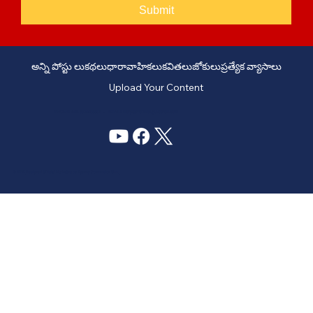
Submit
అన్ని పోస్టు లు
కథలు
ధారావాహికలు
కవితలు
జోకులు
ప్రత్యేక వ్యాసాలు
Upload Your Content
PHONE: +91 6309958851 - EMAIL:
story@manatelugukathalu.com
© 2035
Designed & Digital Marketing by Agency Conversion Guru
.