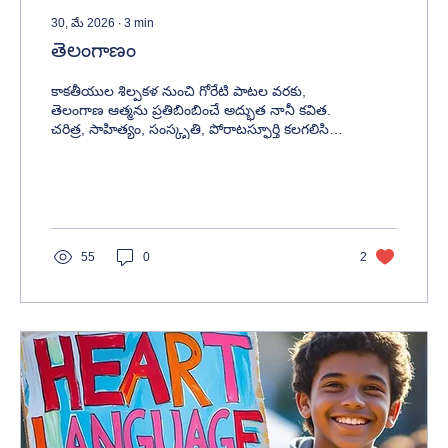
30, మే 2026
∙
3
min
తెలంగాణం
కాకతీయుల శిల్పకళ నుంచి గోరేటి పాటల వరకు,
తెలంగాణ ఆత్మను ప్రతిబింబించే అద్భుత నానీ కవిత.
చరిత్ర, సాహిత్యం, సంస్కృతి, పోరాటస్ఫూర్తి కలగలిసిన
తెలంగాణ వైభవాన్ని కవయిత్రి హృద్యంగా
ఆవిష్కరించారు.
55
0
2