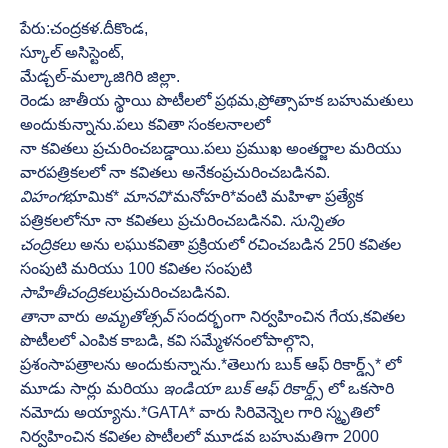
పేరు:చంద్రకళ.దీకొండ,
స్కూల్ అసిస్టెంట్,
మేడ్చల్-మల్కాజిగిరి జిల్లా.
రెండు జాతీయ స్థాయి పొటీలలో ప్రథమ,ప్రోత్సాహక బహుమతులు 
అందుకున్నాను.పలు కవితా సంకలనాలలో 
నా కవితలు ప్రచురించబడ్డాయి.పలు ప్రముఖ అంతర్జాల మరియు 
వారపత్రికలలో నా కవితలు అనేకంప్రచురించబడినవి.
విహంగ
భూమిక* 
మానవి
*మనోహరి*వంటి మహిళా ప్రత్యేక  
పత్రికలలోనూ నా కవితలు ప్రచురించబడినవి. 
సున్నితం 
చంద్రికలు
 అను లఘుకవితా ప్రక్రియలో రచించబడిన 250 కవితల 
సంపుటి మరియు 100 కవితల సంపుటి 
సాహితీచంద్రికలు
ప్రచురించబడినవి.
తానా
 వారు 
అమృతోత్సవ్
 సందర్భంగా నిర్వహించిన గేయ,కవితల 
పొటీలలో ఎంపిక కాబడి, కవి సమ్మేళనంలోపాల్గొని,
ప్రశంసాపత్రాలను అందుకున్నాను.*తెలుగు బుక్ ఆఫ్ రికార్డ్స్* లో 
మూడు సార్లు మరియు 
ఇండియా బుక్ ఆఫ్ రికార్డ్స్
 లో ఒకసారి 
నమోదు అయ్యాను.*GATA* వారు సిరివెన్నెల గారి స్మృతిలో 
నిర్వహించిన కవితల పొటీలలో మూడవ బహుమతిగా 2000 