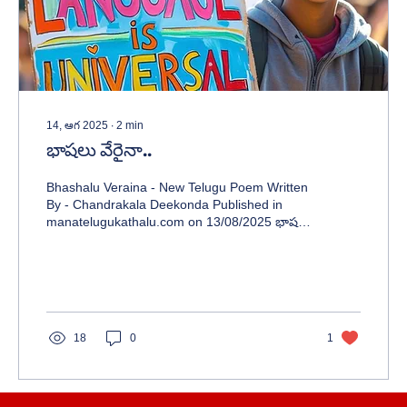
14, ఆగ 2025
∙
2
min
భాషలు వేరైనా..
Bhashalu Veraina - New Telugu Poem Written
By - Chandrakala Deekonda Published in
manatelugukathalu.com on 13/08/2025 భాషలు
వేరైనా - తెలుగు కవిత రచన: చంద్రకళ దీకొండ
18
0
1