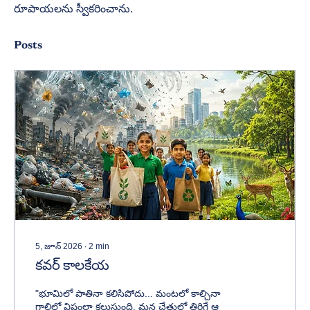
రూపాయలను స్వీకరించాను.
Posts
5, జూన్ 2026
∙
2
min
కవర్ కాలకేయ
"భూమిలో పాతినా కలిసిపోదు... మంటలో కాల్చినా
గాలిలో విషంలా కలుస్తుంది. మన చేతుల్లో తిరిగే ఆ