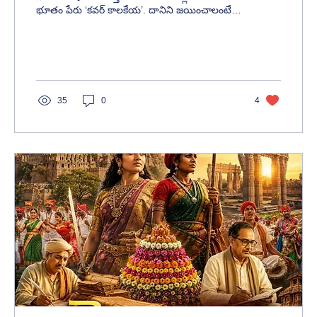
భూతం పేరు ‘కవర్ కాలకేయ’. దానిని జయించాలంటే
మనమే మారాలి!"
35
0
4