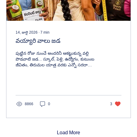
14, జులై 2026
∙
7
min
వయ్యారి వాలు జడ
పుట్టిన రోజు నుంచే అందరినీ ఆకట్టుకున్న వల్లి
పొడవాటి జడ... స్కూల్, పెళ్లి, ఉద్యోగం, కుటుంబ
జీవితం, తిరుమల యాత్ర వరకు ఎన్నో సరదా
సంఘటనలకు కారణమవుతుంది. నవ్వులు, ప్రేమ,
కుటుంబ అనుబంధాలతో నిండిన ఈ కథ ప్రతి పాఠకుడి
మనసును అలరిస్తుంది.
8866
0
3
Load More