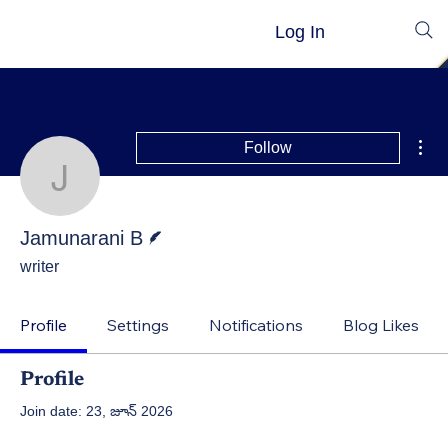
Log In
Mor
Follow
Jamunarani B
Writer
Jamunarani B
writer
Profile
Settings
Notifications
Blog Likes
Profile
Join date: 23, జూన్ 2026