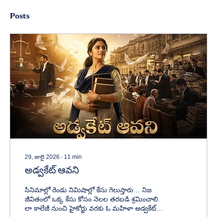
Posts
29, జులై 2026
∙
11
min
అడ్వకేట్ ఆవని
సినిమాల్లో రెండు నిమిషాల్లో కేసు గెలుస్తారు… నిజ
జీవితంలో ఒక్క కేసు కోసం నెలల తరబడి శ్రమించాలి.
లా కాలేజీ నుంచి హైకోర్టు వరకు ఓ మహిళా అడ్వకేట్