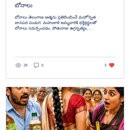
బోనాలు
బోనాలు తెలంగాణ ఆత్మను ప్రతిబింబించే మహోన్నత
జానపద పండుగ. మహంకాళి అమ్మవారికి భక్తిశ్రద్ధలతో
బోనాలు సమర్పించడం, పోతురాజు ఉగ్రనృత్యం,
తొట్టెలు, రంగం, ఘటం నిమజ్జనం వంటి విశిష్ట
ఆచారాలు ఈ ఉత్సవాన్ని మరింత వైభవంగా
నిలబెడతాయి. బోనాల చరిత్ర, జానపద విశ్వాసాలు,
కుటుంబ బంధాలు, స్త్రీశక్తి ఆరాధన వెనుక ఉన్న
ఆధ్యాత్మిక సందేశాన్ని ఈ వ్యాసంలో తెలుసుకోండి.
26
0
3