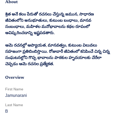
About
శ్రిత అనే కలం పేరుతో రచనలు చేస్తున్న జమున, సాధారణ 
జీవితంలోని అనుభూతులు, కుటుంబ బంధాలు, మానవ 
సంబంధాలు, మహిళల మనోభావాలను కథల రూపంలో 
ఆవిష్కరించడాన్ని ఇష్టపడతారు.
ఆమె రచనల్లో ఆప్యాయత, మానవత్వం, కుటుంబ విలువలు 
సహజంగా ప్రతిబింబిస్తాయి. రోజువారీ జీవితంలో కనిపించే చిన్న చిన్న 
సంఘటనల్లోని గొప్ప భావాలను పాఠకుల హృదయాలకు చేరేలా 
చెప్పడం ఆమె రచనల ప్రత్యేకత.
Overview
First Name
Jamunarani
Last Name
B