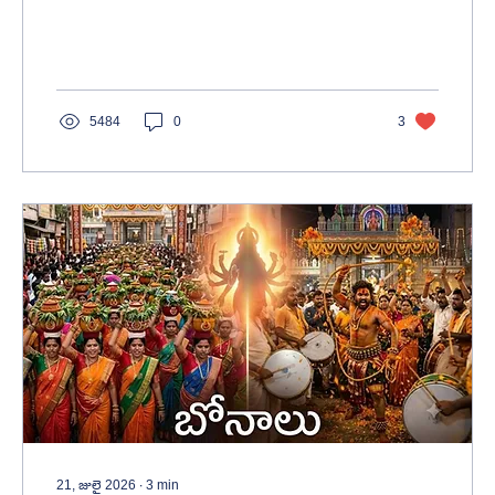
నిజ జీవిత ప్రయాణాన్ని ఆవిష్కరించిన స్ఫూర్తిదాయక
ధారావాహిక.
5484
0
3
21, జులై 2026
∙
3
min