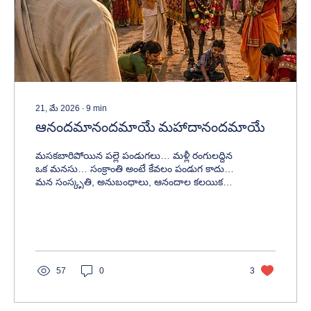
21, మే 2026
∙
9
min
ఆనందమానందమాయే మహాదానందమాయే
మసకబారిపోయిన పల్లె పండుగలు… మళ్లీ రంగులద్దిన
ఒక మనసు… సంక్రాంతి అంటే కేవలం పండుగ కాదు…
మన సంస్కృతి, అనుబంధాలు, ఆనందాల కలయిక
అని గుర్తుచేసే కథ.
57
0
3