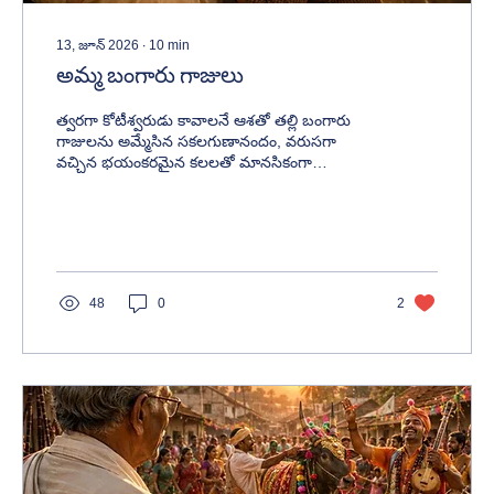
13, జూన్ 2026
∙
10
min
అమ్మ బంగారు గాజులు
త్వరగా కోటీశ్వరుడు కావాలనే ఆశతో తల్లి బంగారు
గాజులను అమ్మేసిన సకలగుణానందం, వరుసగా
వచ్చిన భయంకరమైన కలలతో మానసికంగా
కుంగిపోతాడు. చివరకు తల్లి ప్రేమే నిజమైన సంపద అని
గ్రహించి తన జీవితాన్ని మార్చుకుంటాడు.
48
0
2