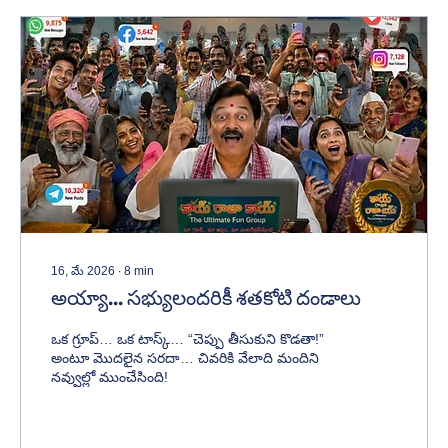
16, మే 2026
∙
8
min
అయ్యా... సభ్యులందరికీ శతకోటి దండాలు
ఒక గ్రూప్… ఒక టాస్క్… “చెప్పు తీసుకుని కొడతా!”
అంటూ మొదలైన సరదా… చివరికి వేలాది మందిని
నవ్వుల్లో ముంచేసింది!