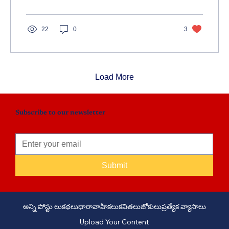
22
0
3
Load More
Subscribe to our newsletter
Submit
అన్ని పోస్టు లు
కథలు
ధారావాహికలు
కవితలు
జోకులు
ప్రత్యేక వ్యాసాలు
Upload Your Content