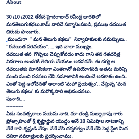
About
30 /10 /2022 తేదీన హైదరాబాద్ రవీంద్ర భారతిలో 
మనతెలుగుకథలు.కామ్ వారిచే సన్మానింపబడి, ప్రముఖ రచయిత 
బిరుదు పొందారు.
ముందుగా  " మన తెలుగు కథలు"  నిర్వాహకులకు నమస్సులు..
"రచయిత పరిచయం"..... ఇది చాలా ముఖ్యం.
రచయిత తన  గొప్పలు చెప్పుకోవడం కాదు గాని తన గతచరిత్ర 
వివరాలు అందరికీ తెలియ చేయటం అవసరమే. ఈ చర్య ఆ 
రచయితకు మానసికంగా ఎంతగానో ఉపయోగపడి అతను మరిన్ని 
మంచి మంచి రచనలు చేసి సమాజానికి అందించే అవకాశం ఉంది.. 
ఎంతో పెద్ద ఆలోచనతో అలాంటి 'మహా ప్రయత్నం'.. చేస్తున్న 'మన 
తెలుగు కథలు' కు మరొక్కసారి అభినందనలు.
పునాది....
-----------
ఏడు సంవత్సరాలు వయసు నాది. మా తండ్రి సుబ్బారావు గారు  
ప్రోత్సాహంతో శ్రీ కృష్ణార్జున యుద్ధం అనే 10 నిమిషాల నాటకాన్ని 
నేనే రాసి కృష్ణుడి వేషం  నేనే వేసి దర్శకత్వం నేనే చేసి పెద్ద స్టేజి మీద  
దసరా నవరాత్రులకు ప్రదర్శించాము.