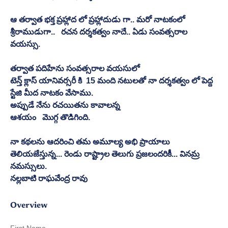
ఆ తర్వాత భక్త ప్రహ్లాద లో ప్రహ్లాదుడు గా.. మరో నాటకంలో 
శ్రీరాముడుగా..   రచన దర్శకత్వం నాదే.. ఏడు సంవత్సరాల 
వయస్సు.
తర్వాత పదిహేను సంవత్సరాల వయసులో
టెన్త్ క్లాస్ యానివర్సరీ కి  15 మంది నటులతో నా దర్శకత్వం లో పెద్ద 
స్టేజి మీద నాటకం వేసాము.
అప్పుడే నేను రచయితను కావాలన్న
ఆశయం   మొగ్గ తొడిగింది.
నా కథలను ఆదరించి తమ అమూల్య అభి ప్రాయాలు 
తెలియజేస్తున్న... రెండు రాష్ట్రాల తెలుగు ప్రజలందరికీ... వినమ్ర 
నమస్సులు.
నల్లబాటి రాఘవేంద్ర రావు
Overview
First Name