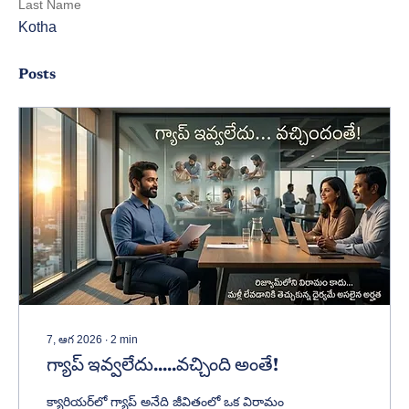
Last Name
Kotha
Posts
7, ఆగ 2026
∙
2
min
గ్యాప్ ఇవ్వలేదు.....వచ్చింది అంతే!
క్యారియర్‌లో గ్యాప్ అనేది జీవితంలో ఒక విరామం