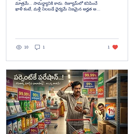
మాత్రమే... సామర్థ్యానికి కాదు. రిజ్యూమ్‌లో కనిపించే
ఖాళీ కంటే, మళ్లీ నిలబడే ధైర్యమే నిజమైన అర్హత అని
చెప్పే ప్రేరణాత్మక వ్యాసం.
10
1
1