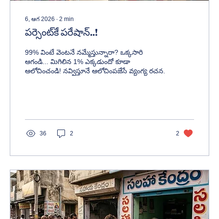
6, ఆగ 2026
∙
2
min
పర్సెంట్‌కే పరేషాన్..!
99% వింటే వెంటనే నమ్మేస్తున్నారా? ఒక్కసారి
ఆగండి... మిగిలిన 1% ఎక్కడుందో కూడా
ఆలోచించండి! నవ్విస్తూనే ఆలోచింపజేసే వ్యంగ్య రచన.
36
2
2