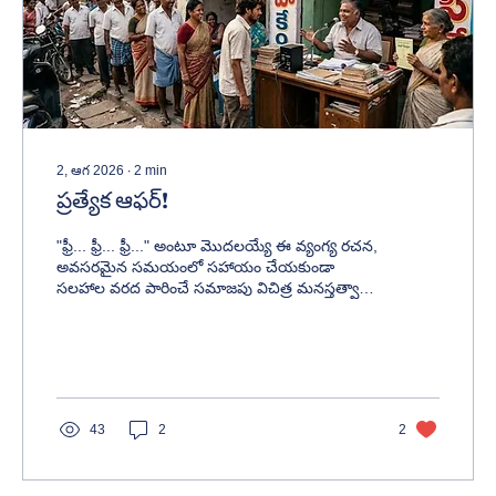
2, ఆగ 2026
∙
2
min
ప్రత్యేక ఆఫర్!
"ఫ్రీ... ఫ్రీ... ఫ్రీ..." అంటూ మొదలయ్యే ఈ వ్యంగ్య రచన,
అవసరమైన సమయంలో సహాయం చేయకుండా
సలహాల వరద పారించే సమాజపు విచిత్ర మనస్తత్వాన్ని
అద్దంలా చూపిస్తుంది. నవ్విస్తూనే మన ఆలోచనలను
మేల్కొలిపే చిన్న రచన.
43
2
2