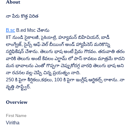
About
నా పేరు కొత్త విరిత 
B.sc
 B.ed Msc చేశాను 
IIT నుండి సైకాలజీ, 
, హ్యూమన్ బిహేవియర్, బాడీ 
సైకియాట్రీ
లాంగ్వేజ్, సైన్స్ ఆఫ్ వెల్ బీయింగ్ అండ్ హ్యాపీనెస్ మరికొన్ని 
సర్టిఫికేషన్ చేశాను. తెలుగు భాష అంటే ప్రేమ గౌరవం. తరువాతి తరం 
వారికి తెలుగు అంటే కేవలం ఎగ్జామ్ లో పాస్ కావటం మాత్రమే కాదని 
మన భావాలను ఎంతో గొప్పగా చెప్పుకోదగ్గ వారధి తెలుగు భాష అని 
నా రచనల వల్ల చెప్పే చిన్న ప్రయత్నం నాది.
250 కి పైగా శీర్షికలు,కథలు, 100 కి పైగా ఇంగ్లీష్ ఆర్టికల్స్ రాశాను. నా 
వృత్తి సాఫ్ట్వేర్.
Overview
First Name
Viritha