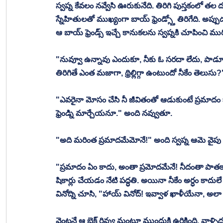
స్వప్న కేవలం నవ్వేసి ఊరుకునేది. తిరిగి పుస్తకంలో తల దూ
స్నేహితులతో ముఖ్యంగా బాయ్ ఫ్రెండ్స్తో తిరిగేది. అప్పుడప
ఆ బాయ్ ఫ్రెండ్స్ ఇచ్చే కానుకలను స్వప్నకి చూపించి ము
"నువ్వూ ఉన్నావు ఎందుకూ, నీకు ఓ సరదా లేదు, పాడూ లేద
తిరిగితే ఎంత మజాగా, థ్రిల్లిగ్గా ఉంటుందో నీకేం తెలుసు?
"ఎవరైనా మోసం చేసి నీ జీవితంతో ఆడుకుంటే ప్రమాద
ఫ్రెండ్ని మార్చేయనూ." అంది నవ్వుతూ. 
"అది మరింత ప్రమాదమేమోనే!" అంది స్వప్న ఆమె వైపు 
"ప్రమాదం ఏం కాదు, అంతా ప్రమోదమేనే! నీదంతా పాతకాలం 
షికార్లు చేయడం నేటి పద్ధతి. అయినా నీకేం అర్ధం కాదు
వినోద్ని చూసి, "హాయ్ వినోద్! ఇవ్వాళ ఖాళీయేనా, అలా బీచ
వెంటనే ఆ బైక్ రివ్వు మంటూ ముందుకి ఉరికింది. వాళ్ళిద్ద