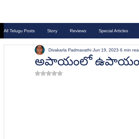
All Telugu Posts
Story
Reviews
Special Articles
Divakarla Padmavathi
Jun 19, 2023
6 min re
అపాయంలో ఉపాయ
Rated NaN out of 5 stars.