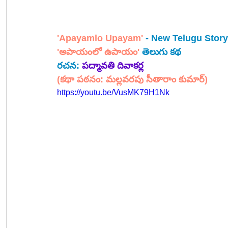
'Apayamlo Upayam'
 - New Telugu Story
'అపాయంలో ఉపాయం' 
తెలుగు కథ
రచన: 
పద్మావతి దివాకర్ల
(కథా పఠనం: మల్లవరపు సీతారాం కుమార్)
https://youtu.be/VusMK79H1Nk