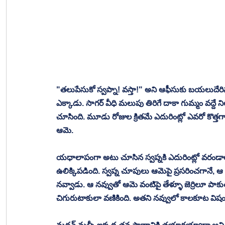
"తలుపేసుకో స్వప్నా! వస్తా!" అని ఆఫీసుకు బయలుదేరిన సాగ
ఎక్కాడు. సాగర్ వీధి మలుపు తిరిగే దాకా గుమ్మం వద్
చూసింది. మూడు రోజుల క్రితమే ఎదురింట్లో ఎవరో కొత్త
ఆమె. 
యధాలాపంగా అటు చూసిన స్వప్నకి ఎదురింట్లో వరండాలో
ఉలిక్కిపడింది. స్వప్న చూపులు ఆమెపై ప్రసరించగానే, 
నవ్వాడు. ఆ నవ్వుతో ఆమె వంటిపై తేళ్ళూ జెర్రిలూ పాకుతు
చిగురుటాకులా వణికింది. అతని నవ్వులో కాలకూట విషం ఉన్నట