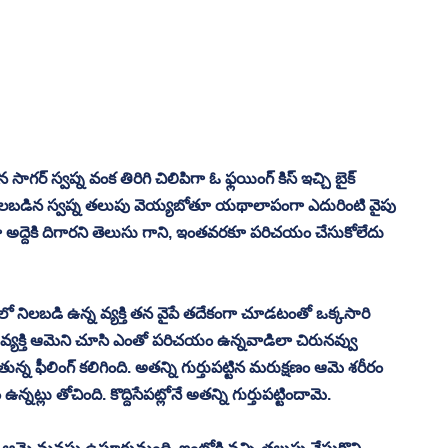
ర్ స్వప్న వంక తిరిగి చిలిపిగా ఓ ఫ్లయింగ్ కిస్ ఇచ్చి బైక్ 
దే నిలబడిన స్వప్న తలుపు వెయ్యబోతూ యథాలాపంగా ఎదురింటి వైపు 
గా అద్దెకి దిగారని తెలుసు గాని, ఇంతవరకూ పరిచయం చేసుకోలేదు 
 నిలబడి ఉన్న వ్యక్తి తన వైపే తదేకంగా చూడటంతో ఒక్కసారి 
ఆ వ్యక్తి ఆమెని చూసి ఎంతో పరిచయం ఉన్నవాడిలా చిరునవ్వు 
న్న ఫీలింగ్ కలిగింది. అతన్ని గుర్తుపట్టిన మరుక్షణం ఆమె శరీరం 
్లు తోచింది. కొద్దిసేపట్లోనే అతన్ని గుర్తుపట్టిందామె. 