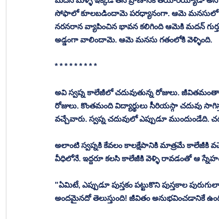
మదన్ మళ్ళీ ఇక్కడ తన ప్రాణానికి తయారయ్యాడా అని 
సోఫాలో కూలబడిందామె పరధ్యానంగా. ఆమె మనసులో ఆలోచ
నరనరాన వ్యాపించిన భావన కలిగింది ఆమెకి మదన్ గుర్తుకు
అడ్డంగా వాలిందామె. ఆమె మనసు గతంలోకి వెళ్ళింది. 
* * * * * * * * * 
అవి స్వప్న కాలేజీలో చదువుతున్న రోజులు. జీవితమం
రోజులు. కొంతమంది విద్యార్థులు సీరియస్గా చదువు సాగిస
వచ్చేవారు. స్వప్న చదువులో ఎప్పుడూ ముందుండేది. చద
అలాంటి స్వప్నకి కేవలం కాలక్షేపానికి మాత్రమే కాలేజీకి వ
వీధిలోనే. ఇద్దరూ కలసి కాలేజీకి వెళ్ళి రావడంతో ఆ స్నేహ
"ఏమిటే, ఎప్పుడూ పుస్తకం పట్టుకొని పుస్తకాల పురుగు
అందమైనదో తెలుస్తుంది! జీవితం అనుభవించడానికే ఉంది.