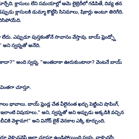
ర్చేది. క్లాసులు లేని సమయాల్లో ఆమె లైబ్రెరీలో గడిపితే, దివ్య తన 
్పుడు క్లాసులకి డుమ్మా కొట్టేసి సినిమాలు, షికార్లు అంటూ తిరిగేది. 
రిసిపోయేది. 
ు. ఎప్పుడూ పుస్తకంతోనే సావాసం వేస్తావు. బాయ్ ఫ్రెండ్స్తో 
" అని స్వప్నతో అనేది. 
ం కాదా?" అంది స్వప్న. "అంతదాకా ఊరుకుంటానా? వెంటనే బాయ్ 
వింతగా చూస్తూ. 
భావాలు. బాయ్ ఫ్రెండ్ల చేత వీలైనంత ఖర్చు పెట్టించి షాపింగ్, 
లే ఇలాంటి విషయాలు." అని, స్వప్నతో అని అప్పుడు అక్కడికి వచ్చిన 
ికి వెళ్దామా!" అని వినోద్ బైక్ వెనకాల ఎక్కి కూర్చుంది. 
రూ వెళ్ళినవైపే అలా చూస్తూ ఉండిపోయింది స్వప్న. వాళ్ళిద్దర్నీ 