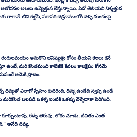
ఆమె మనసు ఉసూరుమంది. ఇంట్లోకి వచ్చి తలుపు వేసుకొని 
నల అలలు ఉవ్వెత్తున లేస్తున్నాయి. ఏదో తెలియని నిశ్శత్తువ 
 రాగానే. టివి కట్టేసి, సరాసరి బెడ్రూములోకి వెళ్ళి మంచంపై 
తా రంగులమయం అనుకొని భవిష్యత్తు కోసం తీయని కలలు కనే 
్తూ ఉంటే, మరి కొంతమంది కాలేజీకి కేవలం కాలక్షేపం కోసమే 
ువంటే ఆమెకి ప్రాణం. 
చ్చే దివ్యతో ఎలాగో స్నేహం కుదిరింది. దివ్య ఉండేది స్వప్న ఉండే 
ం మరికొంత బలపడి ఒకళ్ళ ఇంటికి ఒకళ్ళు వెళ్ళేదాకా పెరిగింది. 
లా కూర్చుంటావు. కళ్ళు తెరువు, లోకం చూడు, జీవితం ఎంత 
" అనేది దివ్య. 