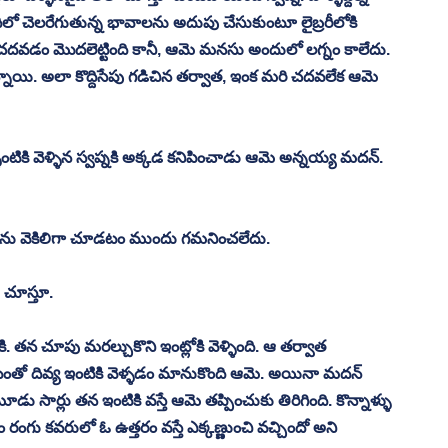
 చెలరేగుతున్న భావాలను అదుపు చేసుకుంటూ లైబ్రరీలోకి 
ి చదవడం మొదలెట్టింది కానీ, ఆమె మనసు అందులో లగ్నం కాలేదు. 
న్నాయి. అలా కొద్దిసేపు గడిచిన తర్వాత, ఇంక మరి చదవలేక ఆమె 
ళింటికి వెళ్ళిన స్వప్నకి అక్కడ కనిపించాడు ఆమె అన్నయ్య మదన్. 
అతను వెకిలిగా చూడటం ముందు గమనించలేదు. 
 చూస్తూ. 
. తన చూపు మరల్చుకొని ఇంట్లోకి వెళ్ళింది. ఆ తర్వాత 
తో దివ్య ఇంటికి వెళ్ళడం మానుకొంది ఆమె. అయినా మదన్ 
ర్లు తన ఇంటికి వస్తే ఆమె తప్పించుకు తిరిగింది. కొన్నాళ్ళు 
రంగు కవరులో ఓ ఉత్తరం వస్తే ఎక్కణ్ణుంచి వచ్చిందో అని 