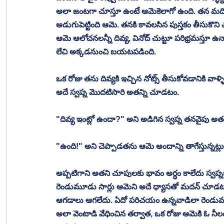
అలా జంటగా చూస్తూ ఉంటే ఆమెకెలాగో ఉంది. తన మదిలో
అడుగుపెట్టింది ఆమె. తనకి కావలసిన పుస్తకం తీసుకొన
ఆమె ఆలోచనలన్నీ దివ్య, వినోద్ చుట్టూ పరిభ్రమస్తూ ఉ
లేచి అక్కడనుంచి బయటపడింది. 
ఒక రోజు తను దివ్యకి ఇచ్చిన నోట్స్ తీసుకోవడానికి వాళ్
అదే స్వప్న మొదటిసారి అతన్ని చూడటం. 
"దివ్య ఇంట్లో ఉందా?" అని అడిగిన స్వప్న తనవైపు 
"ఉంది!" అని చెప్పాడతను ఆమె అందాన్ని తాగేస్తున్నట్లు
అప్పటిగాని అతని చూపులకు భావం అర్ధం కాలేదు స్వప్నకి
రెండుమూడు సార్లు ఆమెని అదే ధ్యాసతో మదన్ చూడటం
ఆగడాలు ఆగలేదు. ఏదో పరిచయం ఉన్నవాడిలా రెండుమూడు సా
అలా వెంటాడి వేధించిన తర్వాత, ఒక రోజు ఆమెకి ఓ నీలం 