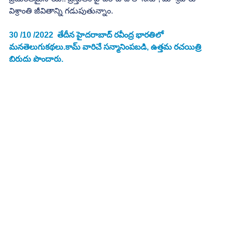
విశ్రాంతి జీవితాన్ని గడుపుతున్నాం.
30 /10 /2022  తేదీన హైదరాబాద్ రవీంద్ర భారతిలో 
మనతెలుగుకథలు.కామ్ వారిచే సన్మానింపబడి, ఉత్తమ రచయిత్రి 
బిరుదు పొందారు.