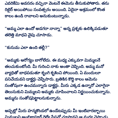
ఎవరికేమి అవసరం వచ్చినా వెంటనే ఈమెను తీసుకుపోతారు. తను 
రిటైర్ అయిపోయి సంవత్సరం అయింది. ఏదైనా ఆశ్రమంలో కొంత 
కాలం ఉండి రావాలని అనుకుంటున్నాడు. 
“అమ్మ ఎలా ఉందో అడగరా నాన్నా” అన్న ప్రశ్నకు ఉలిక్కిపడుతూ 
తలెత్తి మాధవి వైపు చూసాడు. 
“కుసుమ ఎలా ఉంది తల్లీ?” 
“అమ్మకు ఆరోగ్యం బాగోలేదు. ఈ మధ్య ఎక్కువగా మిమ్మలనే 
తలచుకుంటోంది. మీ గురించి నాకు అంతా చెప్పింది. అమ్మ మనో 
వ్యాధితో బాధపడుతూ కృంగి కృశించి పోయింది. ఏ మందులూ 
పనిచేయవని డాక్టర్లు చెప్పేసారు. బ్రతికిన కొద్ది కాలం ఆమెను 
సంతోషంగా ఉంచమన్నారు డాక్టర్లు. మీరు ఎక్కడ ఉన్నారో ఎలాగైనా 
తెలుసుకుని మిమ్మలని అమ్మకు చూపించాలని నిర్ణయించుకున్నాను. 
అమ్మను సంతోషపెట్టాలనుకున్నాను. 
అప్పట్లో మీరు హన్మకొండలో ఉండేటప్పుడు మీ ఇంటివారబ్బాయి 
మిమ్మలని అంబికాపూర్ రైల్వే స్టేషన్లో చూసానని ఆ మధ్య చెప్పాడు. 