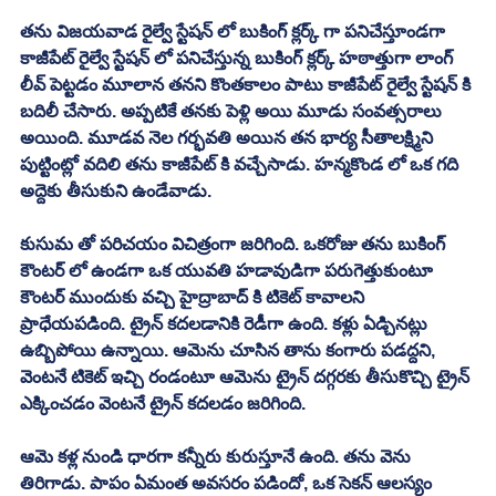
తను విజయవాడ రైల్వే స్టేషన్ లో బుకింగ్ క్లర్క్ గా పనిచేస్తూండగా 
కాజీపేట్ రైల్వే స్టేషన్ లో పనిచేస్తున్న బుకింగ్ క్లర్క్ హఠాత్తుగా లాంగ్ 
లీవ్ పెట్టడం మూలాన తనని కొంతకాలం పాటు కాజీపేట్ రైల్వే స్టేషన్ కి 
బదిలీ చేసారు. అప్పటికే తనకు పెళ్లి అయి మూడు సంవత్సరాలు 
అయింది. మూడవ నెల గర్భవతి అయిన తన భార్య సీతాలక్ష్మిని 
పుట్టింట్లో వదిలి తను కాజీపేట్ కి వచ్చేసాడు. హన్మకొండ లో ఒక గది 
అద్దెకు తీసుకుని ఉండేవాడు. 
కుసుమ తో పరిచయం విచిత్రంగా జరిగింది. ఒకరోజు తను బుకింగ్ 
కౌంటర్ లో ఉండగా ఒక యువతి హడావుడిగా పరుగెత్తుకుంటూ 
కౌంటర్ ముందుకు వచ్చి హైద్రాబాద్ కి టికెట్ కావాలని 
ప్రాధేయపడింది. ట్రైన్ కదలడానికి రెడీగా ఉంది. కళ్లు ఏడ్చినట్లు 
ఉబ్బిపోయి ఉన్నాయి. ఆమెను చూసిన తాను కంగారు పడద్దని, 
వెంటనే టికెట్ ఇచ్చి రండంటూ ఆమెను ట్రైన్ దగ్గరకు తీసుకొచ్చి ట్రైన్ 
ఎక్కించడం వెంటనే ట్రైన్ కదలడం జరిగింది. 
ఆమె కళ్ల నుండి ధారగా కన్నీరు కురుస్తూనే ఉంది. తను వెను 
తిరిగాడు. పాపం ఏమంత అవసరం పడిందో, ఒక సెకన్ ఆలస్యం 