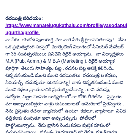
రచయిత్రి పరిచయం :
https://www.manatelugukathalu.com/profile/yasodapul
ugurtha/profile
నా పేరు  యశోద పులుగుర్త, మా వారి పేరు శ్రీ కైలాసపతిరావు !   నేను 
ఒక ప్రభుత్వరంగ సంస్తలో  మార్కెటింగ్ విభాగంలో సీనియర్ మేనేజర్ 
గా 35 సంవత్సరములు పనిచేసి రిటైర్ అయ్యాను..  నా విద్యార్హతలు  
M.A (Pub. Admn.) & M.B.A (Marketing ). రిటైర్ అయ్యాక 
పూర్తిగా  తెలుగు సాహిత్యం పట్ల , రచనల పట్ల ఆసక్తి కలిగింది.. 
చిన్నతనంనుండి మంచి మంచి రచయితలు, రచయిత్రుల కధలు, 
సీరియల్స్  చదువుతూ పెరిగినదాన్ని!  నాకు చిన్నతనంనుండి మంచి 
మంచి కధలు వ్రాయడానికి ప్రయత్నించేదాన్ని.. కాని చదువు, 
ఉద్యోగం, పిల్లల పెంపకం బాధ్యతలలో నా కోరిక తీరలేదు..  ప్రస్తుతం 
మా అబ్బాయిలిద్దరూ వాళ్లు కుటుంబాలతో అమెరికాలో స్తిరపడ్డారు.. 
నేను ప్రస్తుతం రచనా వ్యాపకంలో  ఉంటూ  కధలూ, వ్యాసాలూ  వివిధ 
పత్రికలకు పంపుతూ ఇలా అప్పుడప్పుడు  పోటీలలో 
పాల్గొంటున్నాను.. నేను వ్రాసిన రెండుకధలు పుస్తక రూపంలో  
ప్రచురితమైనాయి.. ప్రస్తుతం హైదరాబాద్ లో నేనూ, మా శ్రీవారూ  