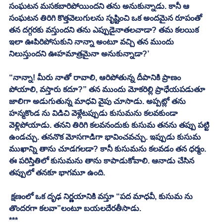
సంఘటన మసకబారిపోయిందని తను అనుకున్నాడు. కానీ ఆ 
సంఘటన తిరిగి కొత్తవెలుగులను సృష్టించి ఒక అందమైన రూపంతో 
తన దగ్గరకు వస్తుందని తను ఎప్పుడైనాతలచాడా? తమ కలయిక 
ఇలా ఊపిరిపోసుకుని నాన్నా అంటూ వచ్చి తన ముందు 
నిలుస్తుందని ఊహమాత్రమైనా అనుకున్నాడా?’
“నాన్నా! మీరు నాతో రావాలి, ఆరిపోతున్న దీపానికి ప్రాణం 
పోయాలి, వస్తారు కదూ?” తన ముందు మోకరిల్లి ప్రాధేయపడుతూ 
జాలిగా అడుగుతున్న మాధవి వైపు చూసాడు. అప్పట్లో తను 
హన్మకొండ ను విడిచి వెళ్లేటప్పుడు కుసుమను కలవకుండా 
వెళ్లిపోయాడు. తనని తిరిగి కలవనందుకు కుసుమ తనను తప్పు పట్టి 
ఉండచ్చు. తననొక మోసగాడిగా భావించవచ్చు. ఇప్పుడు కుసుమ 
ముఖాన్ని తాను చూడగలడా? కానీ కుసుమను కలవడం తన ధర్మం. 
ఈ పరిస్తితిలో కుసుమను తాను కాపాడుకోవాలి. ఆనాడు చేసిన 
తప్పులో తనకూ భాగమూ ఉంది.
 క్షణంలో ఒక దృఢ నిర్ణయానికి వస్తూ “పద మాధవీ, కుసుమ ను 
తొందరగా కలవా”లంటూ బయలదేరతీసాడు.
***