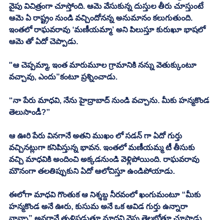
వైపు విచిత్రంగా చూస్తోంది. ఆమె వేసుకున్న దుస్తుల తీరు చూస్తుంటే 
ఆమె ఏ రాష్ట్రం నుండి వచ్చిందోనన్న అనుమానం కలుగుతుంది. 
ఇంతలో రాఘవరావు ‘మణీయమ్మా’ అని పిలుస్తూ కురుఖూ భాషలో 
ఆమె తో ఏదో చెప్పాడు. 
"ఆ చెప్పమ్మా, ఇంత మారుమూల గ్రామానికి నన్ను వెతుక్కుంటూ 
వచ్చావు, ఎందు”కంటూ ప్రశ్నించాడు. 
“నా పేరు మాధవి, నేను హైద్రాబాద్ నుండి వచ్చాను. మీకు హన్మకొండ 
తెలుసాండీ?” 
ఆ ఊరి పేరు వినగానే అతని ముఖం లో సడన్ గా ఏదో గుర్తు 
వచ్చినట్లుగా కనిపిస్తున్న భావన. ఇంతలో మణీయమ్మ టీ తీసుకు 
వచ్చి మాధవికి అందించి అక్కడనుండి వెళ్లిపోయింది. రాఘవరావు 
మౌనంగా తలతిప్పుకుని ఏదో ఆలోచిస్తూ ఉండిపోయాడు. 
ఈలోగా మాధవి గొంతుక ఆ నిశ్శబ్ద నీరవంలో ఖంగుమంటూ “మీకు 
హన్మకొండ అనే ఊరు, కుసుమ అనే ఒక ఆవిడ గుర్తు ఉన్నారా 
నాన్నా” అనగానే తృళ్లిపడుతూ మాధవి వైపు తెల్లబోతూ చూసాడు. 