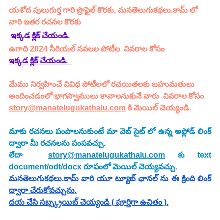
యశోద పులుగుర్త
గారి ప్రొఫైల్ కొరకు, మనతెలుగుకథలు.కామ్ లో 
వారి ఇతర రచనల కొరకు 
ఇక్కడ క్లిక్ చేయండి. 
ఉగాది 2024 సీరియల్ నవలల పోటీల  వివరాల కోసం 
ఇక్కడ క్లిక్ చేయండి.
మేము నిర్వహించే వివిధ పోటీలలో రచయితలకు బహుమతులు 
అందించడంలో భాగస్వాములు కావాలనుకునే వారు  వివరాల కోసం 
story@manatelugukathalu.com
 కి మెయిల్ చెయ్యండి.
మాకు రచనలు పంపాలనుకుంటే మా వెబ్ సైట్ లో ఉన్న అప్లోడ్ లింక్ 
ద్వారా మీ రచనలను పంపవచ్చు.
లేదా  
story@manatelugukathalu.com
 కు text 
document/odt/docx రూపంలో మెయిల్ చెయ్యవచ్చు.
మనతెలుగుకథలు.కామ్ వారి యూ ట్యూబ్ ఛానల్ ను ఈ క్రింది లింక్ 
ద్వారా చేరుకోవచ్చును.
దయ చేసి సబ్స్క్రయిబ్ చెయ్యండి ( పూర్తిగా ఉచితం ).