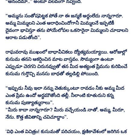
“ఆనందమా..” అంటూ పేలవంగా నవ్వింది. 
“అమ్మను సంతోషపెట్టక పోతే నా ఈ జన్మకే అర్ధంలేదు నాన్నగారూ. 
అమ్మ మిమ్మలని ఎంత ఆరాధించిందోగానీ మిమ్మలనే ఇప్పటికీ 
దైవంగా భావిస్తూ తను పోయేలోపల ఒకసారైనా మిమ్మలని చూడాలని 
ఆరాట పడుతోంది”. 
రాఘవరావు ముఖంలో బాధావీచికలు ద్యోత్యమయ్యాయి. ఆరోజుల్లో 
కుసుమ తనని ఆకర్షించిన మాట వాస్తవం. సౌమ్యంగా ఉంటూ 
ఎప్పుడూ చెరగని చిరునవ్వుతో తన మీద అత్యంత ప్రేమను కురిపించే 
కుసుమ గుర్తొచ్చి మనసు బాధతో తల్లడిల్లి పోయింది. 
“ఇప్పుడు నీవు ఇలా నన్ను వెతుక్కుంటూ రావడం నీకు అమ్మ మీద 
ఎంత ప్రేమ ఉందో అర్ధమౌతోంది తల్లీ. నీలాంటి కూతురుని కన్న 
కుసుమ పుణ్యాత్మురాలు”. 
“మీరు కాదా నాన్నగారూ? మీరు వచ్చేయండి నాతో. అమ్మ, మీరూ, 
నేను. కొత్త జీవితాన్ని చవిచూద్దాం”. 
‘విధి ఎంత విచిత్రం! కుసుమతో పరిచయం, క్షణికావేశంలో జరిగిన ఒక 