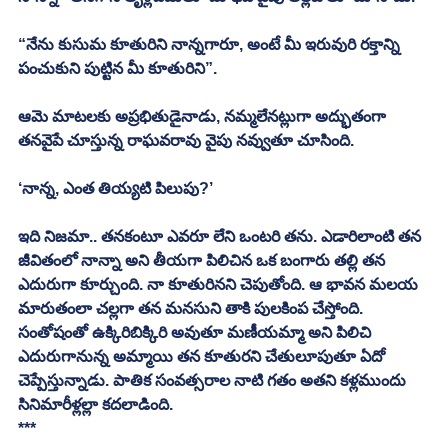
“నేను కుసుమ కూతురిని నాన్నగారూ, అంటే మీ ఇరువురి రక్తాన్ని 
పంచుకుని పుట్టిన మీ కూతురిని”. 
ఆమె మాటలకు అప్రభితుడైనాడు, నమ్మలేనట్లుగా అద్భుతంగా 
తనవైపే చూస్తున్న రాఘవరావు వైపు నవ్వుతూ చూసింది. 
‘నాన్న, ఎంత తియ్యటి పిలుపు?’ 
ఇది నిజమా.. తనకంటూ ఎవరూ లేని ఒంటరి తను. ఎడారిలాంటి తన 
జీవితంలో నాన్నా అని తీయగా పిలిచిన ఒక బంగారు తల్లి తన 
ఎదురుగా కూర్చుంది. నా కూతురినని చెపుతోంది. ఆ భావన మలయ 
మారుతంలా చల్లగా తన మనసుని తాకి పులకింప చేస్తోంది. 
సంతోషంతో ఉక్కిరిబిక్కిరి అవుతూ మణీయమ్మా అని పిలిచి 
ఎదురుగానున్న అమ్మాయి తన కూతురని చేతులూపుతూ ఏదో 
చెప్పేస్తున్నాడు. పాతిక సంవత్సరాల నాటి గతం అతని కళ్లముందు 
సినిమారీళ్లల్లా కదలాడింది. 
***