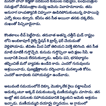
మనసా వాచా కర్మణా పదిమంది కుటుంబ సభ్యులు, బంధుమిత్రుల 
సమక్షంలో వేదమంత్రాల మధ్య ఆమెను వివాహమాడాడు. తమ 
అనురాగ దాంపత్యానికి చిహ్నంగా ఊపిరిపోసుకుంటున్న పాపాయిపై 
ఎన్నో కలలు కన్నారు. కనీసం తన సీత అయినా తనకు దక్కలేదు. 
దుఖంతో పిచ్చివాడైనాడు. 
కొంతకాలం లీవ్ పెట్టేసాడు. తరువాత అతన్ని చత్తీస్ ఘడ్ రాష్ట్రం 
లోని అంబికాపూర్ రైల్వే స్టేషన్ కి ట్రాన్స్ ఫర్ చేయడంతో 
వెళ్లిపోయాడు. జీవితం మీద ఏదో తెలియని విరక్తి కలిగింది. తన సీత 
మాటి మాటికీ గుర్తొచ్చేది. కుసుమ గుర్తొచ్చినా అది క్షణం సేపే. ఆ 
బంధానికి విలువ లేదనుకున్నాడు. ఆఫీసు పని, భగవధ్యానం 
తప్పించితే మరో వ్యాపకం ఉండేది కాదు. ఎందరో గురువులను 
ఆశ్రయించాడు, పుణ్యక్షేత్రాలను దర్శించాడు మనశ్శాంతి కోసం. 
ఎందరో అనాధలకు సహాయపడ్తూ ఉండేవాడు. 
అటువంటి సమయంలోనే దిక్కూ మొక్కూలేక రైలు పట్టాలమీద 
అడుక్కుంటూ అక్కడే పడుకుంటున్న మణీయమ్మను చూసాడు. తన 
ఇంట్లో తన పనులకు సహాయపడడానికి పెట్టుకుని ఆమెకు ఆశ్రయం 
ఇచ్చాడు. మణీయమ్మది దయార్ధ్ర హృదయం. ఆ గ్రామంలో 