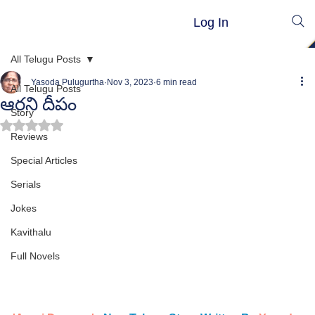
Log In
All Telugu Posts
Yasoda Pulugurtha
Nov 3, 2023
6 min read
All Telugu Posts
ఆరని దీపం
Story
Rated NaN out of 5 stars.
Reviews
Special Articles
Serials
Jokes
Kavithalu
Full Novels