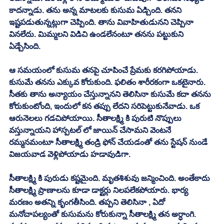
కాదన్నాడు. తను అన్న మాటలకు కుసుమ ఏడ్చింది. తనని 
ఇష్టపడుతున్నట్లుగా చెప్పింది. తాను వివాహితుడునని చెప్పినా 
వినలేదు. మిమ్మలని విడిచి ఉండలేనంటూ తనను పట్టుకుని 
ఏడ్చేసింది. 
ఆ సమయంలో కుసుమ తనపై చూపించే ప్రేమకు కరగిపోయాడు. 
కుసుమే తనను ఎక్కువ కోరుకుంది. ఫలితం శారీరకంగా ఒకటైనారు. 
సీతకు తాను అన్యాయం చేస్తున్నానని తెలిసినా కుసుమే కదా తనను 
కోరుకుంటోంది, ఇందులో కన తప్పు లేదని సరిపెట్టుకునేవాడు. ఒక 
ఆరునెలలు గడచిపోయాయి. సీతాలక్ష్మి కి పురుటి నొప్పులు 
వస్తున్నాయని హాస్పటల్ లో జాయిన్ చేసామని వెంటనే 
రమ్మనమంటూ సీతాలక్ష్మి తండ్రి ఫోన్ చేయడంతో తను స్టేషన్ నుండే 
విజయవాడ వెళ్లిపోయాడు హడావుడిగా. 
సీతాలక్ష్మి కి పురుడు కష్టమైంది. మృతశిశువు జన్మించింది. అంతేకాదు 
సీతాలక్ష్మి ప్రాణాలను కూడా డాక్టర్లు నిలపలేకపోయారు. భార్య 
మరణం అతన్ని కృంగతీసింది. తప్పని తెలిసినా , ఏదో 
మనోచాపల్యంతో కుసుమను కోరుకున్నా సీతాలక్ష్మి తన అర్ధాంగి. 