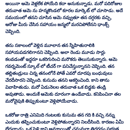
అయినా ఆమె వెళ్లలేక పోయేది కదా అనుకున్నాడు. మరో పదిరోజుల 
తరువాత ఆమె ను హన్మకొండలో కూరల మార్కెట్ లో చూసాడు. అదే 
సమయంలో తనని చూసిన ఆమె నవ్వుతూ తన దగ్గరకు వచ్చి, 
ఆరోజు మీరు చేసిన సహాయం జన్మలో మరచిపోలేనని ధాంక్స్ 
చెప్పింది. 
తను సకాలంలో వెళ్లిన మూలాన తన స్నేహితురాలికి 
సహాయపడగలిగానని చెప్పింది. అలా రెండు మూడు సార్లు 
కలవడంతో ఇద్దరూ ఒకరిగురించి మరొకరు తెలుసుకున్నారు. ఆమె 
గవర్నమెంట్ స్కూల్ లో టీచర్ గా పనిచేస్తున్నానని చెప్పింది. తన 
తల్లితండ్రులు చిన్న తనంలోనే పోతే ఎవరో దూరపు బంధువులు 
చేరదీసారని చెప్పింది. కుసుమ తనని ఆకర్షించింది. కాని తాను 
వివాహితుడు. మరో ఏడునెలల తరువాత ఒక బిడ్డకు తండ్రి 
అవుతాడు. అందుకే ఆమెకు దూరంగా ఉండేవాడు. కనిపించినా తల 
మరోవైపుకి తిప్పుకుంటూ వెళ్లిపోయేవాడు. 
ఒకరోజు రాత్రి ఎనిమిది గంటలకు కుసుమ తన గది కి వచ్చి నన్ను 
ఎందుకు తప్పించుకుంటూ వెళ్లిపోతున్నారని నిలదీసింది. కారణం ఏమీ 
లేదన్నాడు. ఒక పెళ్లి కాని అమ్మాయితో చనువుగా తిరగడం సభ్యత 