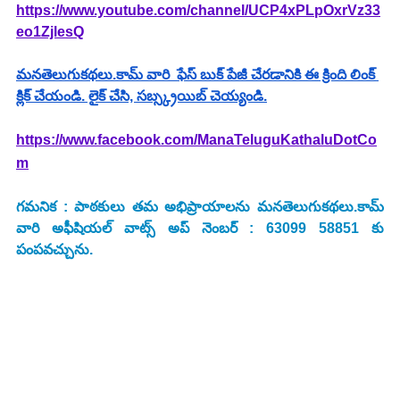
https://www.youtube.com/channel/UCP4xPLpOxrVz33
eo1ZjlesQ
మనతెలుగుకథలు.కామ్ వారి  ఫేస్ బుక్ పేజీ చేరడానికి ఈ క్రింది లింక్ 
క్లిక్ చేయండి. లైక్ చేసి, సబ్స్క్రయిబ్ చెయ్యండి.
https://www.facebook.com/ManaTeluguKathaluDotCo
m
గమనిక : పాఠకులు తమ అభిప్రాయాలను మనతెలుగుకథలు.కామ్ 
వారి అఫీషియల్ వాట్స్ అప్ నెంబర్ : 63099 58851 కు 
పంపవచ్చును.