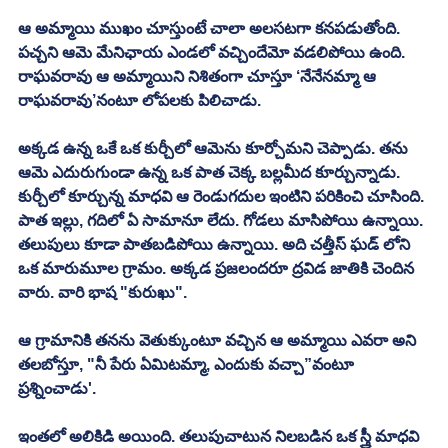
ఆ అమ్మాయి ముఖం చూస్తుంటే చాలా అలసటగా కనపడుతోంది. 
పచ్చని ఆమె మేనిఛాయ ఎండలో వచ్చిందేమో వడలిపోయి ఉంది. 
రాఘవరావు ఆ అమ్మాయిని నిశితంగా చూస్తూ ‘నేనేనమ్మా ఆ 
రాఘవరావు’నంటూ లోపలకు పిలిచాడు. 
అక్కడ ఉన్న ఒకే ఒక కుర్చీలో ఆమెను కూర్చోమని చెప్పాడు. తను 
ఆమె ఎదురుగుండా ఉన్న ఒక పాత చెక్క బల్లమీద కూర్చున్నాడు. 
కుర్చీలో కూర్చున్న మాధవి ఆ రెండుగదుల ఇంటిని పరికించి చూసింది. 
పాత ఇల్లు, గదిలో ఏ సామానూ లేదు. గోడలు మాసిపోయి ఉన్నాయి. 
తలుపులు కూడా పాతబడిపోయి ఉన్నాయి. అది చత్తీస్ ఘడ్ లోని 
ఒక మారుమూల గ్రామం. అక్కడ ప్రజలందరూ ద్రవిడ జాతికి చెందిన 
వారు. వారి భాష "కురుఖు". 
ఆ గ్రామానికి తనను వెతుక్కుంటూ వచ్చిన ఆ అమ్మాయి ఎవరా అని 
తలబోస్తూ, "నీ పేరు ఏమిటమ్మా, ఎందుకు వచ్చా”వంటూ 
ప్రశ్నించాడు'. 
ఇంతలో అలికిడి అయింది. తలుపుచాటున నిలబడిన ఒక స్త్రీ మాధవి 