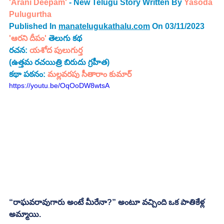
'Arani Deepam'
 - New Telugu Story Written By 
Yasoda 
Pulugurtha
Published In 
manatelugukathalu.com
 On 03/11/2023
'ఆరని దీపం' 
తెలుగు కథ
రచన: 
యశోద పులుగుర్త
(ఉత్తమ రచయిత్రి బిరుదు గ్రహీత)
కథా పఠనం: 
మల్లవరపు సీతారాం కుమార్
https://youtu.be/OqOoDW8wtsA
“రాఘవరావుగారు అంటే మీరేనా?” అంటూ వచ్చింది ఒక పాతికేళ్ల 
అమ్మాయి. 