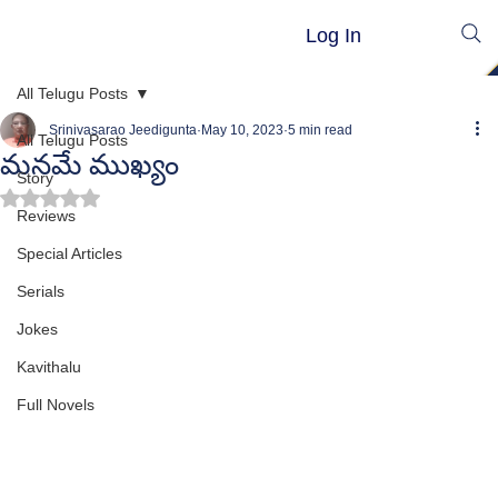
Log In
All Telugu Posts
Srinivasarao Jeedigunta
May 10, 2023
5 min read
All Telugu Posts
మనమే ముఖ్యం
Story
Rated NaN out of 5 stars.
Reviews
Special Articles
Serials
Jokes
Kavithalu
Full Novels