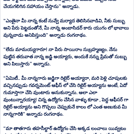
చేయగలిగిన సహాయం చేస్తాను” అన్నాడు.
“ఎంతైనా మీ నాన్న కంటే నువ్వే మర్యాద తెలిసినవాడివి, నీకు సుబ్బు 
అని పేరు పెట్టడంతోనే, మీ నాన్న అంబాసిడర్ కారు యుగం లో భావాలు 
వున్నవాడు అనిపిస్తుంది” అన్నాడు రంగనాథం.
“లేదు మామయ్యగారూ! నా పేరు సాయిరాం సుబ్రహ్మణ్యం. నేను 
పుట్టిన తరువాత నాన్న జడ్జి అయ్యారు, అందుకే నన్ను ప్రేమతో సుబ్బు 
అని పిలుస్తారు” అన్నాడు.
“ఏమిటీ.. మీ నాన్నగారు జడ్జిగా రిటైర్ అయ్యారా, మరి పెళ్లి చూపులకు 
వచ్చినప్పుడు గవర్నమెంట్ ఆఫీస్ లో చేసి రిటైర్ అయ్యాను అంటే, ఏదో 
గుమాస్తాగా చేసి వుంటారు అనుకున్నాను. ఆలా ఎలా 
వుంటున్నారయ్యా! చిన్న ఉద్యోగం చేసిన వాళ్ళు కూడా , పెద్ద ఆఫీసర్ గా 
రిటైర్ అయ్యాను అని గొప్పలు చెప్పుకునే కాలం లో ఎంత అణుకువ మీ 
నాన్నగారికి” అన్నాడు రంగనాథం.
“మా తాతగారు తహసీల్దార్ ఉద్యోగం చేసి అక్కడ లంచాలు యివ్వటం 