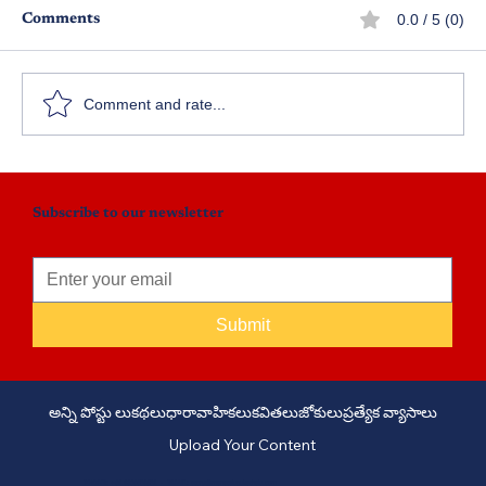
0.0 / 5 (0)
Comments
అలసట
Comment and rate...
Subscribe to our newsletter
Submit
అన్ని పోస్టు లు
కథలు
ధారావాహికలు
కవితలు
జోకులు
ప్రత్యేక వ్యాసాలు
Upload Your Content
PHONE: +91 6309958851 - EMAIL:
story@manatelugukathalu.com