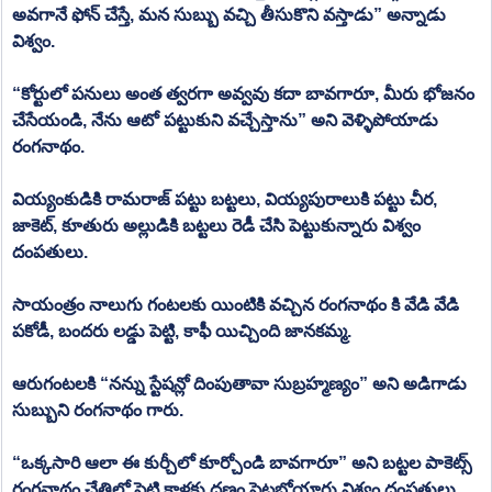
అవగానే ఫోన్ చేస్తే, మన సుబ్బు వచ్చి తీసుకొని వస్తాడు” అన్నాడు 
విశ్వం.
“కోర్టులో పనులు అంత త్వరగా అవ్వవు కదా బావగారూ, మీరు భోజనం 
చేసేయండి, నేను ఆటో పట్టుకుని వచ్చేస్తాను” అని వెళ్ళిపోయాడు 
రంగనాథం.
వియ్యంకుడికి రామరాజ్ పట్టు బట్టలు, వియ్యపురాలుకి పట్టు చీర, 
జాకెట్, కూతురు అల్లుడికి బట్టలు రెడీ చేసి పెట్టుకున్నారు విశ్వం 
దంపతులు.
సాయంత్రం నాలుగు గంటలకు యింటికి వచ్చిన రంగనాథం కి వేడి వేడి 
పకోడీ, బందరు లడ్డు పెట్టి, కాఫీ యిచ్చింది జానకమ్మ.
ఆరుగంటలకి “నన్ను స్టేషన్లో దింపుతావా సుబ్రహ్మణ్యం” అని అడిగాడు 
సుబ్బుని రంగనాథం గారు.
“ఒక్కసారి ఆలా ఈ కుర్చీలో కూర్చోండి బావగారూ” అని బట్టల పాకెట్స్ 
రంగనాథం చేతిలో పెట్టి కాళ్లకు దణ్ణం పెట్టబోయారు విశ్వం దంపతులు.