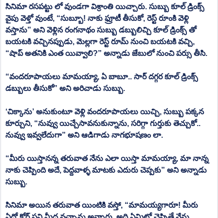
సినిమా రసపట్టు లో వుండగా విశ్రాంతి యిచ్చారు. సుబ్బు కూల్ డ్రింక్స్ 
వైపు వెళ్తో వుంటే, “సుబ్బూ! నాకు ఫ్రూటీ తీసుకో, రెస్ట్ రూంకి వెళ్లి 
వస్తాను” అని వెళ్లిన రంగనాథం సుబ్బు డబ్బులిచ్చి కూల్ డ్రింక్స్ తో 
బయటకి వచ్చినప్పుడు, మెల్లగా రెస్ట్ రూమ్ నుంచి బయటకి వచ్చి, 
“షాప్ అతనికి ఎంత యివ్వాలి?” అన్నాడు జేబులో నుంచి పర్సు తీసి. 
“వందరూపాయలు మామయ్యా, ఏ బాబూ.. సార్ దగ్గర కూల్ డ్రింక్స్ 
డబ్బులు తీసుకో” అని అరిచాడు సుబ్బు.
‘చిక్కాను’ అనుకుంటూ వెళ్లి వందరూపాయలు యిచ్చి, సుబ్బు పక్కన 
కూర్చుని, “నువ్వు యిచ్చేసావనుకున్నాను, సరిగ్గా గుర్తుకు తెచ్చుకో.. 
నువ్వు ఇవ్వలేదుగా” అని ఆడిగాడు నాగభూషణం లా.
“మీరు యిస్తానన్న తరువాత నేను ఎలా యిస్తా మామయ్యా, మా నాన్న 
నాకు చెప్పింది అదే, పెద్దవాళ్ళ మాటకు ఎదురు చెప్పకు” అని అన్నాడు 
సుబ్బు.
సినిమా అయిన తరువాత యింటికి వస్తో, “మామయ్యగారూ! మీరు 
ఏదో కోర్ట్ పని మీద వచ్చాను అన్నారు, అది ఏమిటో చెప్పితే నేను 