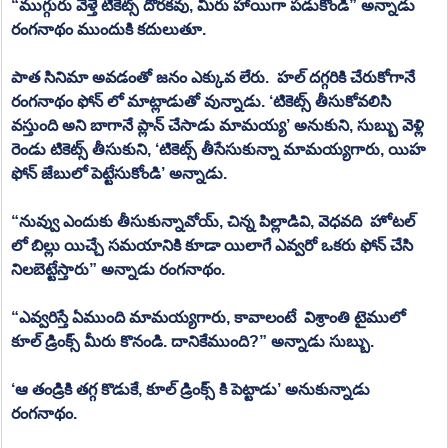
“ముగ్గురు వెళ్తే టికెట్స్ దొరకవు, మీరు హాయిగా పడుకోండి” అన్నాడు 
రంగనాథం ముందుకి కదులుతూ.
పాత సినిమా అవడంతో జనం ఎక్కువ లేరు.  హల్ దగ్గరికి చేరుకోగానే 
రంగనాథం ఫోన్ లో మాట్లాడుతో వున్నాడు. ‘టికెట్స్ తీసుకోవలిసి 
వస్తుంది అని బాగానే ప్లాన్ చేసాడు మామయ్య’ అనుకుని, సుబ్బు వెళ్లి 
రెండు టికెట్స్ తీసుకుని, ‘టికెట్స్ తీసేసుకున్నా మామయ్యగారు, యిహ 
ఫోన్ జేబులో పెట్టేసుకోండి’ అన్నాడు.
“నువ్వు ఎందుకు తీసుకున్నావోయ్, చిన్న పిల్లాడివి, వెధవది  హోటల్ 
లో బిల్లు యిచ్చే సమయానికి కూడా యిలాగే ఎవ్వరో ఒకరు ఫోన్ చేసి 
నిలబెట్టేస్తారు” అన్నాడు రంగనాథం. 
“ఎవ్వరిస్తే ఏముంది మామయ్యగారు, కావాలంటే  విశ్రాంతి టైములో 
కూల్ డ్రింక్స్ మీరు కొనండి. దానికేముంది?” అన్నాడు సుబ్బు.  
‘ఆ తండ్రికి తగ్గ కొడుకే, కూల్ డ్రింక్స్ కి పెట్టాడు’ అనుకున్నాడు 
రంగనాథం.