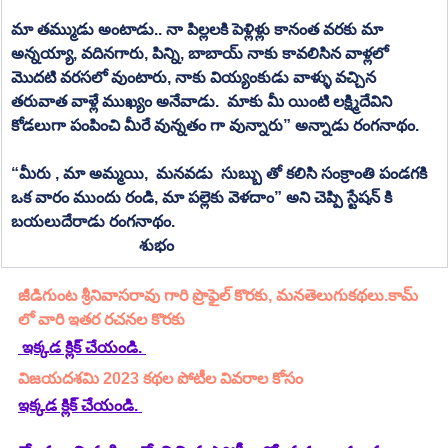
మా తమ్ముడు అంటాడు.. నా పిల్లలకి పెళ్లిళ్లు కానంత వరకు మా 
అన్నయ్యా, వదినగారు, పిన్ని, బాబాయ్ నాకు కావలిసిన వాళ్లలో 
మొదటి వరసలో వుంటారు, నాకు వియ్యంకుడు వాళ్ళు వచ్చిన 
తరువాత వాళ్లే ముఖ్యం అనేవాడు.  మాకు మీ యింటి లక్ష్మిదేవిని 
కోడలుగా పంపించి మీరే వున్నతం గా వున్నారు” అన్నాడు రంగనాథం.
“మీరు , మా అమ్మయి,  మనవడు  సుబ్బు తో కలిసి సంక్రాంతి పండగకి 
ఒక వారం ముందు రండి, మా పల్లెకు వెళదాం” అని చెప్పి స్టేషన్ కి 
బయలుదేరాడు రంగనాథం.  
  శుభం
జీడిగుంట శ్రీనివాసరావు గారి ప్రొఫైల్ కొరకు, మనతెలుగుకథలు.కామ్ 
లో వారి ఇతర రచనల కొరకు 
 ఇక్కడ క్లిక్ చేయండి. 
విజయదశమి 2023 కథల పోటీల వివరాల కోసం
ఇక్కడ క్లిక్ చేయండి.