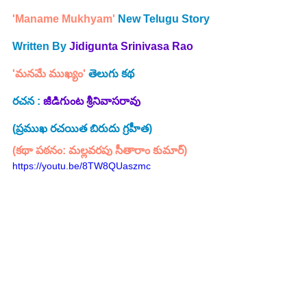
'Maname Mukhyam'
 New Telugu Story
Written By
Jidigunta Srinivasa Rao 
'మనమే ముఖ్యం'
 తెలుగు కథ
రచన : 
జీడిగుంట శ్రీనివాసరావు
(ప్రముఖ రచయిత బిరుదు గ్రహీత)
(కథా పఠనం: మల్లవరపు సీతారాం కుమార్)
https://youtu.be/8TW8QUaszmc