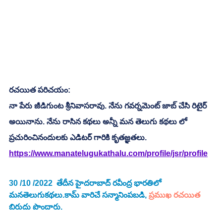
రచయిత పరిచయం:
నా పేరు జీడిగుంట శ్రీనివాసరావు. నేను గవర్నమెంట్ జాబ్ చేసి రిటైర్ 
అయినాను. నేను రాసిన కథలు అన్నీ మన తెలుగు కథలు లో 
ప్రచురించినందులకు ఎడిటర్ గారికి కృతజ్ఞతలు. 
https://www.manatelugukathalu.com/profile/jsr/profile
30 /10 /2022  తేదీన హైదరాబాద్ రవీంద్ర భారతిలో 
మనతెలుగుకథలు.కామ్ వారిచే సన్మానింపబడి, 
ప్రముఖ రచయిత
బిరుదు పొందారు.