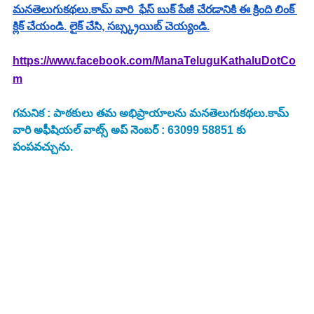
మనతెలుగుకథలు.కామ్ వారి  ఫేస్ బుక్ పేజీ చేరడానికి ఈ క్రింది లింక్ 
క్లిక్ చేయండి. లైక్ చేసి, సబ్స్క్రయిబ్ చెయ్యండి.
https://www.facebook.com/ManaTeluguKathaluDotCo
m
గమనిక : పాఠకులు తమ అభిప్రాయాలను మనతెలుగుకథలు.కామ్ 
వారి అఫీషియల్ వాట్స్ అప్ నెంబర్ : 63099 58851 కు 
పంపవచ్చును.