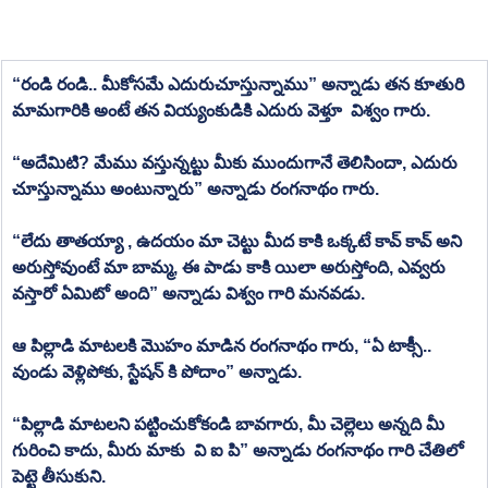
“రండి రండి.. మీకోసమే ఎదురుచూస్తున్నాము” అన్నాడు తన కూతురి 
మామగారికి అంటే తన వియ్యంకుడికి ఎదురు వెళ్తూ  విశ్వం గారు. 
“అదేమిటి? మేము వస్తున్నట్టు మీకు ముందుగానే తెలిసిందా, ఎదురు 
చూస్తున్నాము అంటున్నారు” అన్నాడు రంగనాథం గారు.
“లేదు తాతయ్యా , ఉదయం మా చెట్టు మీద కాకి ఒక్కటే కావ్ కావ్ అని 
అరుస్తోవుంటే మా బామ్మ, ఈ పాడు కాకి యిలా అరుస్తోంది, ఎవ్వరు 
వస్తారో ఏమిటో అంది” అన్నాడు విశ్వం గారి మనవడు.
ఆ పిల్లాడి మాటలకి మొహం మాడిన రంగనాథం గారు, “ఏ టాక్సీ.. 
వుండు వెళ్లిపోకు, స్టేషన్ కి పోదాం” అన్నాడు.
“పిల్లాడి మాటలని పట్టించుకోకండి బావగారు, మీ చెల్లెలు అన్నది మీ 
గురించి కాదు, మీరు మాకు  వి ఐ పి” అన్నాడు రంగనాథం గారి చేతిలో 
పెట్టె తీసుకుని.