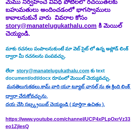
మేము నిర్వహించే వివిధ పోటీలలో రచయితలకు 
బహుమతులు అందించడంలో భాగస్వాములు 
కావాలనుకునే వారు  వివరాల కోసం 
story@manatelugukathalu.com
 కి మెయిల్ 
చెయ్యండి.
మాకు రచనలు పంపాలనుకుంటే మా వెబ్ సైట్ లో ఉన్న అప్లోడ్ లింక్ 
ద్వారా మీ రచనలను పంపవచ్చు.
లేదా  
story@manatelugukathalu.com
 కు text 
document/odt/docx రూపంలో మెయిల్ చెయ్యవచ్చు.
మనతెలుగుకథలు.కామ్ వారి యూ ట్యూబ్ ఛానల్ ను ఈ క్రింది లింక్ 
ద్వారా చేరుకోవచ్చును.
దయ చేసి సబ్స్క్రయిబ్ చెయ్యండి ( పూర్తిగా ఉచితం ).
https://www.youtube.com/channel/UCP4xPLpOxrVz33
eo1ZjlesQ