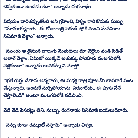
చెప్పకుండా ఉండడు కదా” అన్నాడు రంగనాథం.
విషయం దారితప్పుతోంది అని గ్రహించి, విశ్వం గారి కొడుకు సుబ్బు, 
“మామయ్యగారు.. ఈ రోజు రాత్రి సెకండ్ షో కి మంచి మనసులు 
సినిమా కి వెళ్దాం” అన్నాడు.
“ముందు ఆ టైముకి నాలుగు మెతుకులు మా చెల్లెలు వండి పెడితే 
అలాగే వెళ్దాం. ఏమిటో యిక్కడే అతుక్కు పోయారు వంటగదిలోకి 
వెళ్లకుండా” అన్నాడు జానకమ్మ ని చూస్తో.
“భలే గుర్తు చేసారు అన్నగారు, ఈ మధ్య రాత్రి పూట మీ బావగారే వంట 
చేస్తున్నారు, అందుకే మర్చిపోయాను. పరవాలేదు.. ఈ పూట నేనే 
చేస్తాలెండి” అంటూ వంటగదిలోకి నడిచింది.
వేడి వేడి పెసరట్లు తిని, సుబ్బు, రంగనాథం సినిమాకి బయలుదేరారు. 
“నన్ను కూడా రమ్మంటే వస్తాను” అన్నాడు విశ్వం.