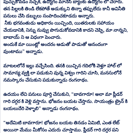
పుచ్చుకోవడం నచ్చక, ఉద్యోగం మానేసి బ్యాంకు ఉద్యోగం లో చేరారు. 
తన పిల్లలకి తిండి లేకపోతే అడుక్కుని తిన్నా తప్పులేదు కానీ అవినీతి 
పనులు చేసి డబ్బులు సంపాదించకూడదు అన్నారు.
 నీకు భగవంతుడు ఆధికారం యిచ్చింది, యితరులకు సహాయం 
చేయడానికి, నిన్ను నువ్వు పొగుడుకోవడానికి కాదని చెప్పి, మా నాన్నని, 
బాబాయ్ ని ఆ విధంగా పెంచారు.
అందుకే మా యింట్లో అందరం ఆడుతో పాడుతో ఆనందంగా 
వుంటాము” అన్నాడు.
మాటలలోనే ఇల్లు వచ్చేసింది. తనకి యిచ్చిన గదిలోకి వెళ్తూ హాల్ లో 
సామాన్య వ్వక్తి లా పడుకుని వున్న విశ్వం గారిని చూసి, మనసులోనే 
నమస్కారం చేసుకుని పడుకున్నాడు రంగనాథం.
ఉదయం లేచి పనులు పూర్తి చేసుకుని, “బావగారూ! అలా మా ప్లీడర్ 
గారి దగ్గర కి వెళ్లి వస్తాను. భోజనం బయట చేస్తాను. సాయంత్రం ట్రైన్ కి 
బయలుదేరి వెళ్ళాలి” అన్నాడు రంగనాథం.   
“అదేమిటి బావగారూ! భోజనం బయట తినడం ఏమిటి, ఎంత లేట్ 
అయినా మేము మీకోసం ఎదురు చూస్తాము. ప్లీడర్ గారి దగ్గర పని 