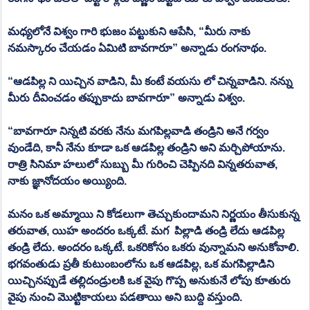
మధ్యలోనే విశ్వం గారి భుజం పట్టుకుని ఆపేసి, “మీరు నాకు 
నమస్కారం చేయడం ఏమిటి బావగారూ” అన్నాడు రంగనాథం.
“ఆడపిల్ల ని యిచ్చిన వాడిని, మీ కంటే వయసు లో చిన్నవాడిని. నన్ను 
మీరు దీవించడం తప్పుకాదు బావగారూ” అన్నాడు విశ్వం.
“బావగారూ నిన్నటి వరకు నేను మగపిల్లవాడి తండ్రిని అనే గర్వం 
వుండేది, కానీ నేను కూడా ఒక ఆడపిల్ల తండ్రిని అని మర్చిపోయాను. 
రాత్రి సినిమా హలులో సుబ్బు మీ గురించి చెప్పినది విన్నతరువాత, 
నాకు జ్ఞానోదయం అయ్యింది.
మనం ఒక అమ్మాయి ని కోడలుగా తెచ్చుకుందామని నిర్ణయం తీసుకున్న 
తరువాత, యిహ అందరం ఒక్కటే. మగ  పిల్లాడి తండ్రి లేదు ఆడపిల్ల 
తండ్రి లేదు. అందరం ఒక్కటే. ఒకరికోసం ఒకరు వున్నామని అనుకోవాలి. 
భగవంతుడు ప్రతీ కుటుంబంలోను ఒక ఆడపిల్ల, ఒక మగపిల్లాడిని 
యిచ్చినప్పుడే తల్లిదండ్రులకి ఒక వైపు గొప్ప అనుకునే లోపు కూతురు 
వైపు నుంచి మొట్టికాయలు పడతాయి అని బుద్ది వస్తుంది.