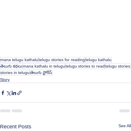
mana telugu kathalu
telugu stories for reading
telugu kathalu
తెలుగు కథలు
mana kathalu in telugu
telugu stories to read
telugu stories
stories in telugu
తెలుగు స్టోరీస్
Story
See All
Recent Posts