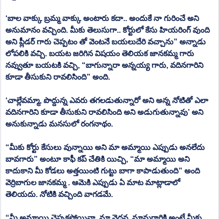
‘బాల వాక్కు బ్రమ్మ వాక్కు అంటారు కదా.. అందుకే నా గురించే అని 
అనుమానం వచ్చింది. మీకు తెలుసుగా.. కోర్టులో కేసు హియరింగ్ వుంది 
అని ప్లీడర్ గారు చెప్పటం తో వెంటనే బయలుదేరి వచ్చాను” అన్నాడు 
లోపలికి వచ్చి. బయట జరిగిన విషయం తెలియక జానకమ్మ గారు 
నవ్వుతూ బయటకి వచ్చి, “బాగున్నారా అన్నయ్య గారు, వదినగారిని 
కూడా తీసుకుని రావలిసింది” అంది.
‘చాల్లేవమ్మా, పొద్దున్న ఎవరు తగలడుతున్నారో అని అన్న నోటితో ఎలా 
వదినగారిని కూడా తీసుకుని రావలిసింది అని అడుగుతున్నావు’ అని 
అనుకున్నాడు మనసులో రంగనాథం.
“మీకు కోర్టు కేసులు వున్నాయి అని మా అమ్మాయి ఎప్పుడు అనలేదు 
బావగారు” అంటూ కాఫీ కప్ చేతికి యిచ్చి, “మా అమ్మాయి అని 
కాదుకాని మీ కోడలు అత్తయింటి గుట్టు బాగా కాపాడుతుంది” అంది 
వెర్రిబాగుల జానకమ్మ . ఆమెకి ఎప్పుడు ఏ మాట మాట్లాడాలో 
తెలియదు. నోటికి వచ్చింది వాగడమే.
“మీ అమ్మాయి చెప్పకపోయినా, మా వెధవ, మామగారికి అంటే మీకు 