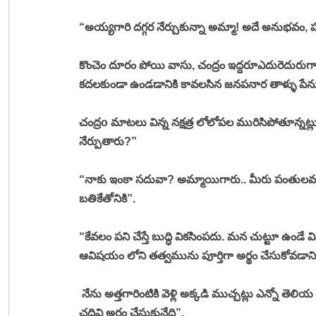
“అయ్యగారి దగ్గర నేర్చుకున్నా అమ్మా! అదే అనుభవం, పన
కొంచెం దూరం పోయి వాసు, చంద్రం ఇద్దరూఎదురెదురుగా క
కదలకుండా ఉండడానికి కావలసిన జనపనార తాళ్ళు పేను
చంద్రo మాటలు విన్న నక్షత్ర లోలోపల మురిసిపోతూన్నట్లు
నేర్పుతారు?” 
“నాకు ఇంకా సదువా? అమ్మాయిగారు.. మీరు పంతులమ్మ ల
బతికేతోనికి”. 
“కేవలం పని చేస్తే బుద్ధి వికసింపదు. మన చుట్టూ ఉండే
ఆవిషయం లోని తత్వమును పూర్తిగా అర్థం చేసుకోవడానిక
 నేను అత్తగారింటికి వెళ్లి అక్కడి ముచ్చట్లు ఎన్నో తెలి
చదివి అర్థం చేసుకునేది”. 