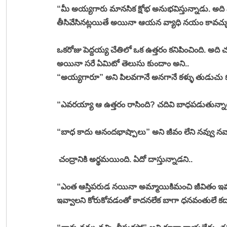
“మీ అయ్యగారు మానసిక క్షోభ అనుభవిస్తున్నాడు. అద
తీసివేసినట్లయితే అయినా ఆయన వ్యాధి నయం కావచ్చు
ఒకరోజు పెద్దయ్య చేతిలో ఒక ఉత్తరం కనిపించింది. అది 
అయినా సరే ఏమిటో తెలుసు కుందాం అని.. 
“అయ్యగారూ” అని పిలవగానే అనగానే కళ్ళు తుడుచు క
“ఎవరయ్యా ఆ ఉత్తరం రాసింది? చదివి బాధపడుతున్నార
“బాధ కాదు ఆనందభాష్పాలు” అని జీవం లేని నవ్వు నవ్
 చంద్రానికి అర్థమయింది. ఏదో దాస్తున్నాడని.. 
“ఎంత ఆస్తిపరుడ నయినా అమ్మాయికిమంచి జీవితం ఇవ్
ఇవ్వాలని కోరుకోవడంతో కాదనలేక బాగా ధనవంతులే కదా అ