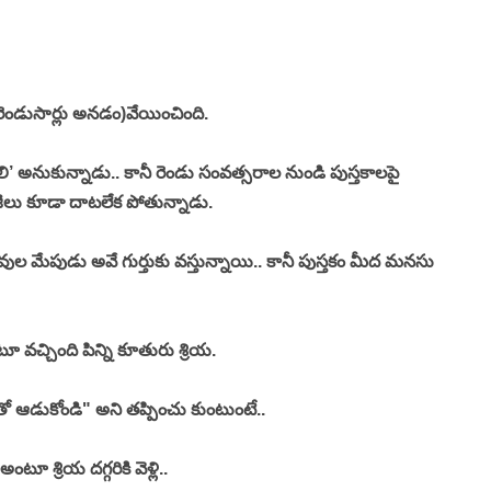
్ని రెండుసార్లు అనడం)వేయించింది. 
 అనుకున్నాడు.. కానీ రెండు సంవత్సరాల నుండి పుస్తకాలపై 
ేజీలు కూడా దాటలేక పోతున్నాడు. 
ల మేపుడు అవే గుర్తుకు వస్తున్నాయి.. కానీ పుస్తకం మీద మనసు 
ూ వచ్చింది పిన్ని కూతురు శ్రియ. 
ో ఆడుకోండి" అని తప్పించు కుంటుంటే.. 
టూ శ్రియ దగ్గరికి వెళ్లి.. 