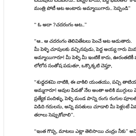
చదువులు చదివినోరు.. పట్నం పోయి, పెద్ద భవంతిలో కాపుర
మంత్రి పోటీ ఆట అంటారు అమ్మాయిగారు.. సెప్పండి”
“ ఓ అదా ?చదరంగం ఆట..” 
“ఆ.. ఆ చదరంగం తెలివితేటలు పెంచే ఆట ఆడుతారు. 
మీ పెళ్ళి చూపులకు వచ్చినపుడు, పెద్ద అయ్య గారు మి
అమ్మాయిగారూ! మీ పెళ్ళి మీ ఇంటికే కాదు, ఊరంతటికీ
లోలోన సంతోష పడుతూ, ఒక్కొక్కటి చెప్తూ, 
“శుద్ధదశమి నాటికి, ఈ వాకిలి యంతయు, పచ్చి తాటి
అమ్మగారూ! ఆవుల పేడతో నేల అంతా అలికి ముగ్గుల
ప్రత్యేక పందిళ్ళు, పెళ్ళి మండ పాన్ని రంగు రంగుల ప
విడిది గదులను, అన్ని వసతులు చూడాలి మీ పెళ్లoటే
తరాలు సెప్పుకోవాలి”. 
“ఇంత గొప్ప, మాటలు ఎట్లా తెలిసాయి చంద్రం నీకు” అని అడ