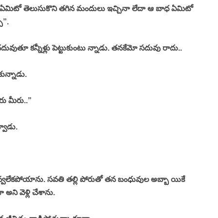
ి ఏమిటో తెలుసుకొని తగిన మందులు ఇచ్చినా లేదా ఆ బాధ ఏమిటో 
”. 
చదువుతూ కన్నీళ్లు పెట్టుకుంటు న్నాడు. తనకేమో సదువు రాదు.. 
ున్నాడు. 
ు మీరు..”
వాడు. 
వలేకపోయాను. సవతి తల్లి పోరుతో తన బంధువుల అబ్బా యికే 
ని వెళ్లి చేశాను. 