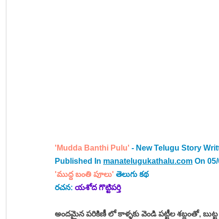
'Mudda Banthi Pulu'
 - New Telugu Story Writ
Published In 
manatelugukathalu.com
 On 05
'ముద్ద బంతి పూలు' 
తెలుగు కథ
రచన: 
యశోద గొట్టిపర్తి
అందమైన పరికిణీ లో కాళ్ళకు వెండి పట్టీల శబ్దంతో, బు