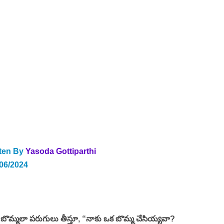
ten By 
Yasoda Gottiparthi
/06/2024
ట్ట బొమ్మలా పరుగులు తీస్తూ, “నాకు ఒక బొమ్మ చేసియ్యవా? 