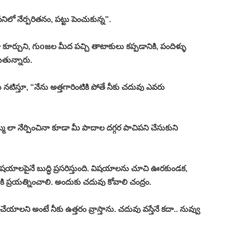
ిలో నేర్పరితనం, పట్టు పెంచుకున్న". 
ూర్చుని, గుoజల మీద పచ్చి తాటాకులు కప్పడానికి, పందిళ్ళు 
తున్నారు. 
 నటిస్తూ, “నేను అత్తగారింటికి పోతే నీకు చదువు ఎవరు 
ా నేర్పించినా కూడా మీ పాదాల దగ్గర పాచిపని చేసుకుని 
 విషయాలపైనే బుద్ధి ప్రసరిస్తుంది. విషయాలను చూచి ఊరకుండక, 
ి ప్రయత్నించాలి. అందుకు చదువు కోవాలి చంద్రం. 
య చేయాలని అంటే నీకు ఉత్తరం వ్రాస్తాను. చదువు వస్తేనే కదా.. నువ్వు 