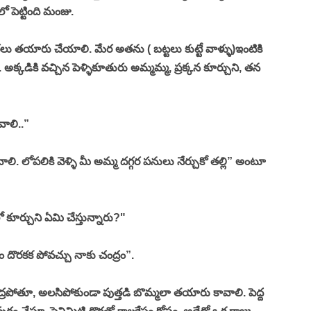
 పెట్టింది మంజు. 
రలు తయారు చేయాలి. మేర అతను ( బట్టలు కుట్టే వాళ్ళు)ఇంటికి 
ాను”. అక్కడికి వచ్చిన పెళ్ళికూతురు అమ్మమ్మ, ప్రక్కన కూర్చుని, తన 
ాలి..” 
వాలి. లోపలికి వెళ్ళి మీ అమ్మ దగ్గర పనులు నేర్చుకో తల్లి” అంటూ 
కూర్చుని ఏమి చేస్తున్నారు?"
 దొరకక పోవచ్చు నాకు చంద్రం”. 
్రపోతూ, అలసిపోకుండా పుత్తడి బొమ్మలా తయారు కావాలి. పెద్ద 