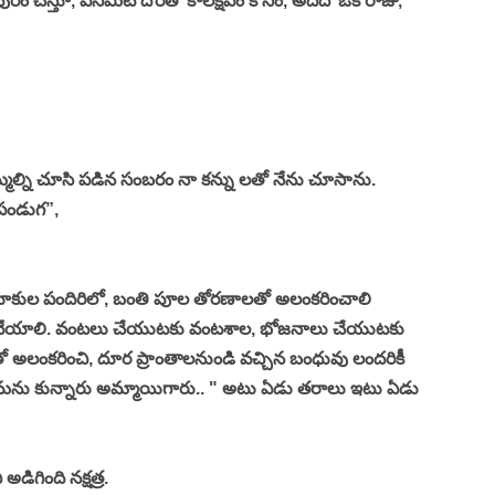
ం చేస్తూ, పెనిమిటి దొరతో కాలక్షేపం కోసం, అదేదో ఒక రాజు, 
మ్మల్ని చూసి పడిన సంబరం నా కన్ను లతో నేను చూసాను. 
 పండుగ”, 
యాకుల పందిరిలో, బంతి పూల తోరణాలతో అలంకరించాలి 
ు వేయాలి. వంటలు చేయుటకు వంటశాల, భోజనాలు చేయుటకు 
ూలతో అలంకరించి, దూర ప్రాంతాలనుండి వచ్చిన బంధువు లందరికీ 
 ఏమను కున్నారు అమ్మాయిగారు.. " అటు ఏడు తరాలు ఇటు ఏడు 
ిగింది నక్షత్ర. 