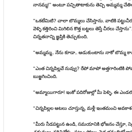
నానమ్మ!” అంటూ పచ్చితాటాకును తెచ్చి అమ్మమ్మ చేతిలో
“ఒకటేమిటి? చాలా బొమ్మలు చేసిస్తాను. వాటికి పట్టుచీ
వెళ్ళి కత్తిరించి మిగిలిన కొత్త బట్టలు తెస్తే చీరలు చేస్త
చిన్నతనాన్ని జ్ఞప్తికి తెచ్చుకుంది. 
“అమ్మమ్మ.. నేను కూడా.. ఆడుకుంటాను నాకో బొమ్మ కావ
“ఎంత చిన్నపిల్లవే నువ్వు? రేపో మాపో అత్తగారింటికి పో
బుజ్జగించింది. 
“అమ్మాయిగారూ! ఇంకో పదిరోజుల్లో మీ పెళ్ళి. ఈ ఎండలో 
“చిన్నపిల్లల ఆటలు చూస్తున్న, మళ్లీ ఇంతమంచి అవకాశం
“మీరు నీడపట్టున ఉండి, సమయానికి భోజనం చేస్తూ, నిద