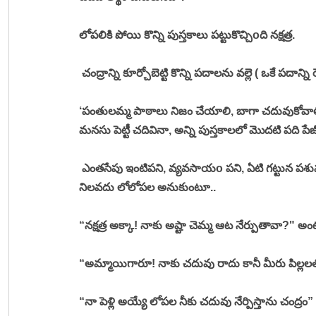
లోపలికి పోయి కొన్ని పుస్తకాలు పట్టుకొచ్చిoది నక్షత్ర. 
 చంద్రాన్ని కూర్చోబెట్టి కొన్ని పదాలను వల్లె ( ఒకే పదాన
‘పంతులమ్మ పాఠాలు నిజం చేయాలి, బాగా చదువుకోవాలి’
మనసు పెట్టీ చదివినా, అన్ని పుస్తకాలలో మొదటి పది ప
 ఎంతసేపు ఇంటిపని, వ్యవసాయo పని, ఏటి గట్టున పశువు
నిలవదు లోలోపల అనుకుంటూ.. 
“నక్షత్ర అక్కా! నాకు అష్టా చెమ్మ ఆట నేర్పుతావా?" అంట
“అమ్మాయిగారూ! నాకు చదువు రాదు కానీ మీరు పిల్లలత
“నా పెళ్లి అయ్యే లోపల నీకు చదువు నేర్పిస్తాను చంద్రం” అం