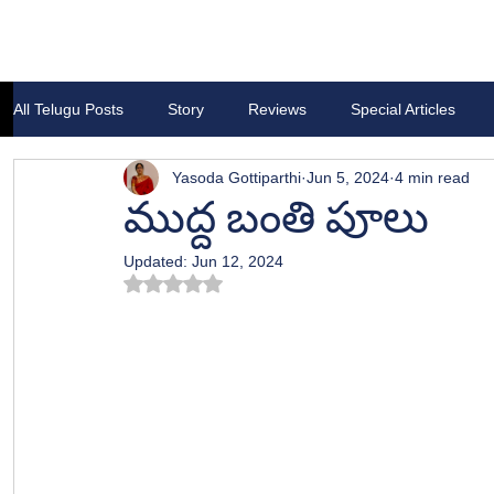
All Telugu Posts
Story
Reviews
Special Articles
Yasoda Gottiparthi
Jun 5, 2024
4 min read
ముద్ద బంతి పూలు
Updated:
Jun 12, 2024
Rated NaN out of 5 stars.