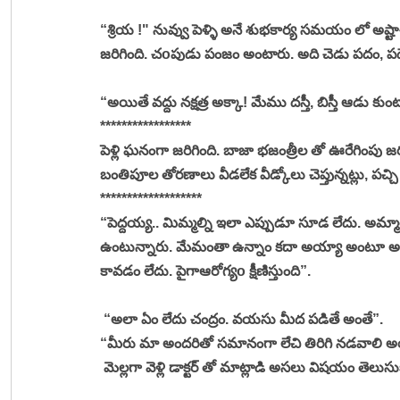
“శ్రియ !" నువ్వు పెళ్ళి అనే శుభకార్య సమయం లో అ
జరిగింది. చoపుడు పంజం అంటారు. అది చెడు పదం, పద
“అయితే వద్దు నక్షత్ర అక్కా! మేము దస్తీ, బిస్తీ ఆడు కు
*****************
పెళ్లి ఘనంగా జరిగింది. బాజా భజంత్రీల తో ఊరేగింపు జర
బంతిపూల తోరణాలు వీడలేక వీడ్కోలు చెప్తున్నట్లు, పచ్చ
*******************
“పెద్దయ్య.. మిమ్మల్ని ఇలా ఎప్పుడూ సూడ లేదు. అమ్మాయ
ఉంటున్నారు. మేమంతా ఉన్నాం కదా అయ్యా అంటూ అన్
కావడం లేదు. పైగాఆరోగ్యo క్షీణిస్తుంది”. 
 “అలా ఏం లేదు చంద్రం. వయసు మీద పడితే అంతే”. 
“మీరు మా అందరితో సమానంగా లేచి తిరిగి నడవాలి అయ్య
 మెల్లగా వెళ్లి డాక్టర్ తో మాట్లాడి అసలు విషయం తెలుసు