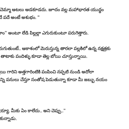
ష్టాచెమ్మా ఆటలు ఆడకూడదు. జూదం వల్ల మహాభారత యుద్ధం 
ే పదే అంటే అశుభం. "
ంటాం” అంటూ లేడి పిల్లల్లా ఎగురుకుంటూ పరుగెత్తారు. 
ుగుతుంటే.. ఆకాశంలో మెరుస్తున్న తారలా పల్లకిలో ఉన్న నక్షత్రకు 
ి తాటాకు పందిళ్ళు కూడా తెల్ల బోయి చూస్తున్నాయి. 
ి గారిని అత్తగారింటికి పంపించి నప్పటి నుండి అదోలా 
ని పనులు చేస్తూ సంతోష పెడుతున్నా కూడా మీ జబ్బు నయం 
ా. మీకు ఏం కాలేదు.. అని చెప్పు..” 
కున్నాడు. 