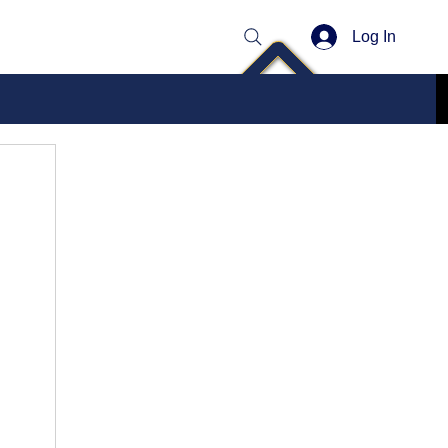
Log In