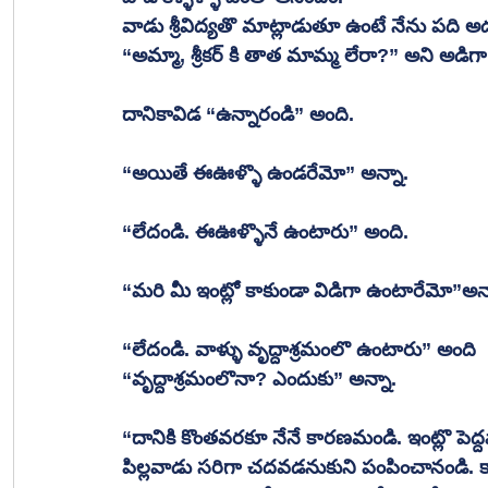
వాడు శ్రీవిద్యతొ మాట్లాడుతూ ఉంటే నేను పది అడు
“అమ్మా, శ్రీకర్ కి తాత మామ్మ లేరా?” అని అడిగా
దానికావిడ “ఉన్నారండి” అంది.
“అయితే ఈఊళ్ళొ ఉండరేమో” అన్నా.
“లేదండి. ఈఊళ్ళొనే ఉంటారు” అంది.
“మరి మీ ఇంట్లో కాకుండా విడిగా ఉంటారేమో”అన్
“లేదండి. వాళ్ళు వృద్దాశ్రమంలొ ఉంటారు” అంది
“వృద్దాశ్రమంలొనా? ఎందుకు” అన్నా.
“దానికి కొంతవరకూ నేనే కారణమండి. ఇంట్లొ పెద్దవా
పిల్లవాడు సరిగా చదవడనుకుని పంపించానండి. క