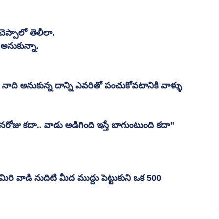
ెప్పాలో తెలీలా.
. అనుకున్నా. 
. నాది అనుకున్న దాన్ని ఎవరితో పంచుకోవటానికి వాళ్ళు 
్టినరోజు కదా.. వాడు అడిగింది ఇస్తే బాగుంటుంది కదా” 
నిమిరి వాడి నుదిటి మీద ముద్దు పెట్టుకుని ఒక 500 