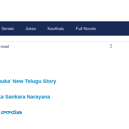
Serials
Jokes
Kavithalu
Full Novels
 read
nuka' New Telugu Story 
ka Sankara Narayana
ర నారాయణ