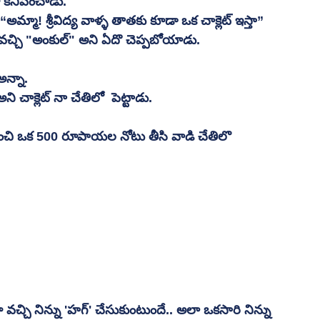
ూ కనిపించాడు.
 “అమ్మా! శ్రీవిద్య వాళ్ళ తాతకు కూడా ఒక చాక్లెట్ ఇస్తా” 
కు వచ్చి "అంకుల్" అని ఏదొ చెప్పబోయాడు.
న్నా. 
 చాక్లెట్ నా చేతిలో  పెట్టాడు.
లొ నుంచి ఒక 500 రూపాయల నోటు తీసి వాడి చేతిలొ 
 వచ్చి నిన్ను 'హగ్' చేసుకుంటుందే.. అలా ఒకసారి నిన్ను 