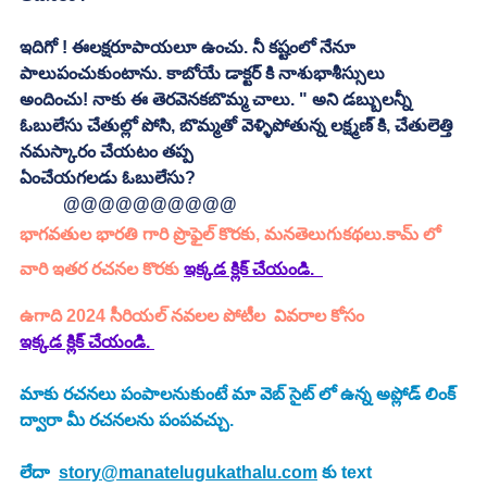
ఇదిగో ! ఈలక్షరూపాయలూ ఉంచు. నీ కష్టంలో నేనూ 
పాలుపంచుకుంటాను. కాబోయే డాక్టర్ కి నాశుభాశీస్సులు
అందించు! నాకు ఈ తెరవెనకబొమ్మ చాలు. " అని డబ్బులన్నీ 
ఓబులేసు చేతుల్లో పోసి, బొమ్మతో వెళ్ళిపోతున్న లక్ష్మణ్ కి, చేతులెత్తి 
నమస్కారం చేయటం తప్ప
ఏంచేయగలడు ఓబులేసు?
 	@@@@@@@@@@
భాగవతుల భారతి గారి ప్రొఫైల్ కొరకు, మనతెలుగుకథలు.కామ్ లో 
వారి ఇతర రచనల కొరకు 
ఇక్కడ క్లిక్ చేయండి.  
ఉగాది 2024 సీరియల్ నవలల పోటీల  వివరాల కోసం 
ఇక్కడ క్లిక్ చేయండి. 
మాకు రచనలు పంపాలనుకుంటే మా వెబ్ సైట్ లో ఉన్న అప్లోడ్ లింక్ 
ద్వారా మీ రచనలను పంపవచ్చు.
లేదా  
story@manatelugukathalu.com
 కు text 