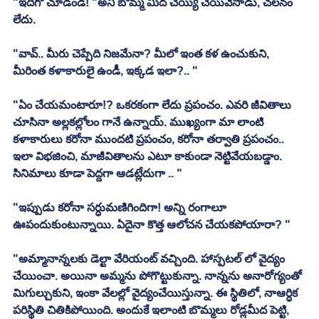
"ఇదిగో చూడండీ! "అని బొమ్మ మీద చెయ్యి చేయివేసాడు, చలనం 
లేదు. 
"వావ్.. మీరు చెప్పేది నిజమేనా? మీలో ఇంత కళ ఉంచుకుని, 
మీరింత కళాకారులై ఉండీ, ఇక్కడ ఇలా?.. "
"ఏం చేయమంటారూ!? ఒకరకంగా లేదు ప్రపంచం. ఎవరి జీవితాలు 
చూసినా అల్లకల్లోలం గానే ఉన్నాయ్. ముఖ్యంగా మా లాంటి 
కళాకారులు కరోనా ముందటి ప్రపంచం, కరోనా తర్వాతి ప్రపంచం.. 
ఇలా విభజించి, మాజీవితాలను ఎటూ కాకుండా నెట్టివేయబడ్డాం. 
సినిమాలు కూడా పెద్దగా ఆడట్లేదుగా .. "
"ఇప్పుడు కరోనా సర్ధుమణిగిందిగా! అన్ని రంగాలూ 
ఊపందుకుంటున్నాయి. ఏదైనా కొత్త ఆలోచన చేయకపోయారా? "
"అమ్మానాన్నలకు డెల్టా వేరియంట్ వచ్చింది. హాస్పటల్ లో వైద్యం 
చేయించా. అయినా అమ్మను పోగొట్టుకున్నా. నాన్నను అనారోగ్యంతో 
మిగుల్చుకుని, ఇంకా వేలల్లో వైద్యంచేయిస్తున్నా. ఈ స్థితిలో, నాఆర్ధిక 
పరిస్థితి చితికిపోయింది. అందుకే ఇలాంటి బొమ్మలు రోడ్లమీద పెట్టి, 