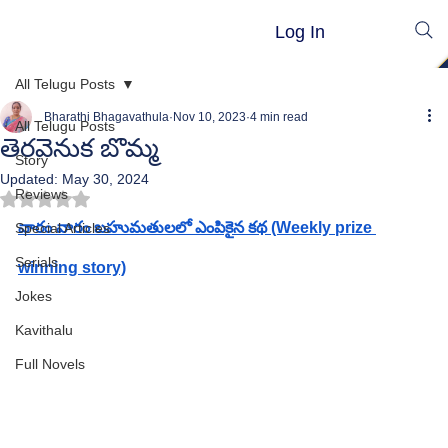
Log In
All Telugu Posts
Bharathi Bhagavathula
Nov 10, 2023
4 min read
All Telugu Posts
తెరవెనుక బొమ్మ
Story
Updated:
May 30, 2024
Reviews
Rated NaN out of 5 stars.
వారం వారం బహుమతులలో ఎంపికైన కథ (Weekly prize 
Special Articles
Serials
winning story)
Jokes
Kavithalu
Full Novels