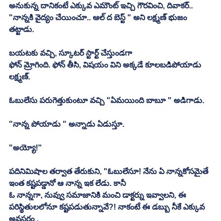
అనుకున్న దానికంటే ఎక్కువ ఎమౌంట్ ఇచ్చి గౌరవించి, దివాకర్.. 
"నాన్నకి వైద్యం చేయించూ.. ఆల్ ద బెస్ట్ " అని లక్ష్మణ్ భుజం 
తట్టాడు. 
బయటకు వచ్చి, స్కూటర్ స్టార్ట్ చేస్తుండగా
ఫోన్ మ్రోగింది. ఫోన్ తీసి, విషయం విని అక్కడే కూలబడిపోయాడు 
లక్ష్మణ్. 
ఓబులేసు పరుగెత్తుకుంటూ వచ్చి "ఏమయింది బాబూ " అడిగాడు. 
"నాన్న పోయాడు " అన్నాడు ఏడుస్తూ. 
"అయ్యో!"
పదినిమిషాల తర్వాత తేరుకుని, "ఓబులేసూ! నేను ఏ నాన్నకోసమైతే 
ఇంత కష్టపడ్డానో ఆ నాన్న ఇక లేడు. కానీ
ఓ నాన్నగా, నువ్వు సమాజానికి మంచి డాక్టర్ను ఇవ్వాలని, ఈ 
పరిస్థితులలోనూ కష్టపడుతున్నావే?! నాకంటే ఈ డబ్బు నీకే ఎక్కువ 
అవసరం . 