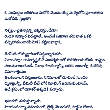
ఓ సంఘర్షణ ఆగిపోయి మరోటి మెుదలయ్యే మధ్యలోని ప్రశాంతతకు 
మరోపేరు స్థబ్దతా?
నిశ్శబ్ధం చైతన్యాన్ని వెక్కిరిస్తుందేమో!
రెండూ పరస్పర విరుధ్ధాలే.. అందుకే ఒకదాని తరువాత ఒకటి 
వచ్చిపోతుంటాయేమో!? కష్టసుఖాల్లా!.. 
తెరమీది బొమ్మల్లా!ఆలోచిస్తున్నాడతను. 
విశాఖపట్నం రామకృష్ణ బీచ్ సందర్శకులతో కళకళలాడుతోంది. రాష్ట్రం 
నలుమూలలనుండీ, విశాఖ సౌందర్యాన్నీ, అరకు అందాల్నీ, ఓడరేవు, 
విమానాశ్రయం
తిలకించాలని వస్తుంటారు. సినిమాలలో చూపించే సుందర 
దృశ్యాలన్నీ, భీమిలీ బీచ్ లోనే షూటింగ్ జరుపుకుంటాయ్. 
అదే క్రమంలో దివాకర్ అక్కడికి వచ్చాడు. 
ఇసుకలో, నడుస్తున్నాడు. 
సాయంసంథ్యా సమయంలో, లైట్స్ వెలుగులో, పౌర్ణమి రోజున 