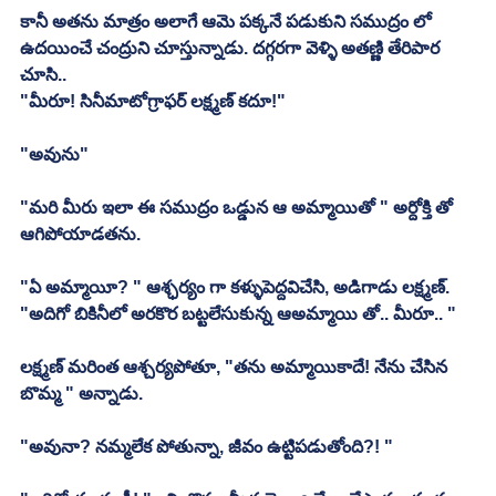
కానీ అతను మాత్రం అలాగే ఆమె పక్కనే పడుకుని సముద్రం లో 
ఉదయించే చంద్రుని చూస్తున్నాడు. దగ్గరగా వెళ్ళి అతణ్ణి తేరిపార 
చూసి.. 
"మీరూ! సినీమాటోగ్రాఫర్ లక్ష్మణ్ కదూ!"
"అవును"
"మరి మీరు ఇలా ఈ సముద్రం ఒడ్డున ఆ అమ్మాయితో " అర్దోక్తి తో 
ఆగిపోయాడతను. 
"ఏ అమ్మాయీ? " ఆశ్ఛర్యం గా కళ్ళుపెద్దవిచేసి, అడిగాడు లక్ష్మణ్. 
"అదిగో బికినీలో అరకొర బట్టలేసుకున్న ఆఅమ్మాయి తో.. మీరూ.. "
లక్ష్మణ్ మరింత ఆశ్చర్యపోతూ, "తను అమ్మాయికాదే! నేను చేసిన 
బొమ్మ " అన్నాడు. 
"అవునా? నమ్మలేక పోతున్నా, జీవం ఉట్టిపడుతోంది?! "