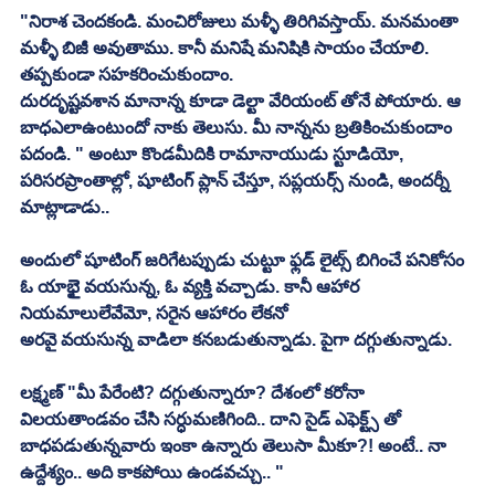
"నిరాశ చెందకండి. మంచిరోజులు మళ్ళీ తిరిగివస్తాయ్. మనమంతా 
మళ్ళీ బిజీ అవుతాము. కానీ మనిషే మనిషికి సాయం చేయాలి. 
తప్పకుండా సహకరించుకుందాం. 
దురదృష్టవశాన మానాన్న కూడా డెల్టా వేరియంట్ తోనే పోయారు. ఆ 
బాధఎలాఉంటుందో నాకు తెలుసు. మీ నాన్నను బ్రతికించుకుందాం 
పదండి. " అంటూ కొండమీదికి రామానాయుడు స్టూడియో, 
పరిసరప్రాంతాల్లో, షూటింగ్ ప్లాన్ చేస్తూ, సప్లయర్స్ నుండి, అందర్నీ 
మాట్లాడాడు.. 
అందులో షూటింగ్ జరిగేటప్పుడు చుట్టూ ఫ్లడ్ లైట్స్ బిగించే పనికోసం 
ఓ యాభైై వయసున్న, ఓ వ్యక్తి వచ్చాడు. కానీ ఆహార 
నియమాలులేవేమో, సరైన ఆహారం లేకనో
అరవై వయసున్న వాడిలా కనబడుతున్నాడు. పైగా దగ్గుతున్నాడు. 
లక్ష్మణ్ "మీ పేరేంటి? దగ్గుతున్నారూ? దేశంలో కరోనా 
విలయతాండవం చేసి సర్ధుమణిగింది.. దాని సైడ్ ఎఫెక్ట్స్ తో 
బాధపడుతున్నవారు ఇంకా ఉన్నారు తెలుసా మీకూ?! అంటే.. నా 
ఉద్దేశ్యం.. అది కాకపోయి ఉండవచ్చు.. "