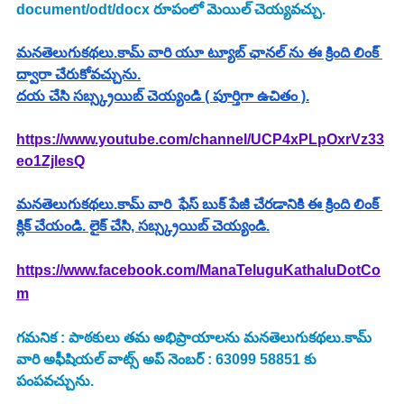
document/odt/docx రూపంలో మెయిల్ చెయ్యవచ్చు.
మనతెలుగుకథలు.కామ్ వారి యూ ట్యూబ్ ఛానల్ ను ఈ క్రింది లింక్ 
ద్వారా చేరుకోవచ్చును.
దయ చేసి సబ్స్క్రయిబ్ చెయ్యండి ( పూర్తిగా ఉచితం ).
https://www.youtube.com/channel/UCP4xPLpOxrVz33
eo1ZjlesQ
మనతెలుగుకథలు.కామ్ వారి  ఫేస్ బుక్ పేజీ చేరడానికి ఈ క్రింది లింక్ 
క్లిక్ చేయండి. లైక్ చేసి, సబ్స్క్రయిబ్ చెయ్యండి.
https://www.facebook.com/ManaTeluguKathaluDotCo
m
గమనిక : పాఠకులు తమ అభిప్రాయాలను మనతెలుగుకథలు.కామ్ 
వారి అఫీషియల్ వాట్స్ అప్ నెంబర్ : 63099 58851 కు 
పంపవచ్చును.