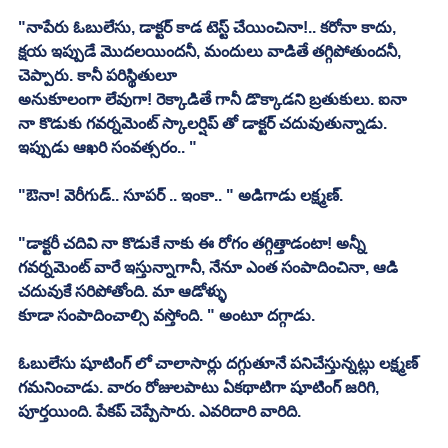
"నాపేరు ఓబులేసు, డాక్టర్ కాడ టెస్ట్ చేయించినా!.. కరోనా కాదు, 
క్షయ ఇప్పుడే మెుదలయిందనీ, మందులు వాడితే తగ్గిపోతుందనీ, 
చెప్పారు. కానీ పరిస్థితులూ
అనుకూలంగా లేవుగా! రెక్కాడితే గానీ డొక్కాడని బ్రతుకులు. ఐనా 
నా కొడుకు గవర్నమెంట్ స్కాలర్షిప్ తో డాక్టర్ చదువుతున్నాడు. 
ఇప్పుడు ఆఖరి సంవత్సరం.. "
"ఔనా! వెరీగుడ్.. సూపర్ .. ఇంకా.. " అడిగాడు లక్ష్మణ్. 
"డాక్టరీ చదివి నా కొడుకే నాకు ఈ రోగం తగ్గిత్తాడంటా! అన్నీ 
గవర్నమెంట్ వారే ఇస్తున్నాగానీ, నేనూ ఎంత సంపాదించినా, ఆడి 
చదువుకే సరిపోతోంది. మా ఆడోళ్ళు
కూడా సంపాదించాల్సి వస్తోంది. " అంటూ దగ్గాడు. 
ఓబులేసు షూటింగ్ లో చాలాసార్లు దగ్గుతూనే పనిచేస్తున్నట్లు లక్ష్మణ్ 
గమనించాడు. వారం రోజులపాటు ఏకథాటిగా షూటింగ్ జరిగి, 
పూర్తయింది. పేకప్ చెప్పేసారు. ఎవరిదారి వారిది. 