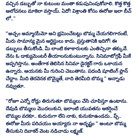
వచ్చిన డబ్బుతో నా కుటుంబ మంతా కడుపునింపుకోవాలి. కొత్త కొత్త 
ఆలోచనలు మాకెలా వస్తాయ్. ఏదో! విశ్రాంతి కోసం ఈరోజు ఇలా బీచ్ 
లో..”
"అచ్చం అమ్మాయేమో అని భ్రమించేటట్లు బొమ్మ చేయగలిగారంటే, 
మీరు సామాన్య మైన ఆర్టిస్టులు కాదు. ప్రస్తుతానికి ఇదిగో! ఈ 
డబ్బులు తీసుకోండి. మీ లాంటి కళాకారులకు ఎంతిచ్చినా తక్కువే. 
నేను ఓ డాక్యుమెంటరీ తీయాలనుకుంటున్నాను. సినిమాటోగ్రఫీ మీకే 
అప్పగిస్తాను. అంతేగాక తెలిసిన సినిమా డైరక్టర్ గారు ఒకాయన 
ఉన్నారు. ఆయనకు మీ గురించి చెబుతాను. పదండి షూటింగ్ ప్లాన్ 
చేద్దాం. మీది తెరవెనక బొమ్మైతే, నాది తెరమీది బొమ్మ " అన్నాడు 
నవ్వుతూ. 
"రోజూ ఎన్నో రోడ్లు తిరుగుతూ బొమ్మలు చేసి చూపిస్తూ ఉంటాను. 
దేవుడి బొమ్మలు మెుదలుకుని, ఇలాంటి యువతను ఆకర్షించే 
బొమ్మల వరకూ.. కుదురుగా లేని నాకు, కునుకూఉండదు.. ప్చ్.. 
ఈరోజు మీరు పరిచయం అయ్యారు నా అదృష్టం " అంటూ బొమ్మ 
తీసుకుని దివాకర్ వెంట నడిచాడు లక్ష్మణ్. 