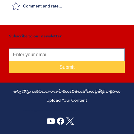
Comment and rate...
Subscribe to our newsletter
Submit
అన్ని పోస్టు లు
కథలు
ధారావాహికలు
కవితలు
జోకులు
ప్రత్యేక వ్యాసాలు
Upload Your Content
PHONE: +91 6309958851 - EMAIL:
story@manatelugukathalu.com