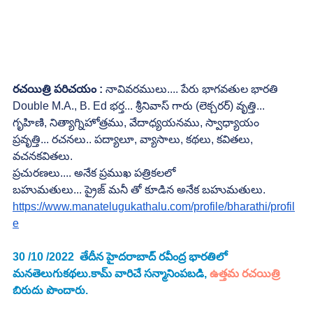
రచయిత్రి పరిచయం :
 నావివరములు.... పేరు భాగవతుల భారతి 
Double M.A., B. Ed భర్త... శ్రీనివాస్ గారు (లెక్చరర్) వృత్తి...    
గృహిణి, నిత్యాగ్నిహోత్రము, వేదాధ్యయనము, స్వాధ్యాయం
ప్రవృత్తి... రచనలు.. పద్యాలూ, వ్యాసాలు, కథలు, కవితలు, 
వచనకవితలు.
ప్రచురణలు.... అనేక ప్రముఖ పత్రికలలో
బహుమతులు... ప్రైజ్ మనీ తో కూడిన అనేక బహుమతులు.
https://www.manatelugukathalu.com/profile/bharathi/profil
e
30 /10 /2022  తేదీన హైదరాబాద్ రవీంద్ర భారతిలో 
మనతెలుగుకథలు.కామ్ వారిచే సన్మానింపబడి, 
ఉత్తమ రచయిత్రి
బిరుదు పొందారు.