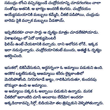
సముద్రం లోంచి వచ్చినట్లుండే చంద్రోదయాన్ని చూడగలగటం చాలా 
సంతోషం అతనికి. ఆ భాగ్యం అందరికీ కలగదు. చంద్రోదయం 
అయ్యేసమయానికి మబ్బులు కమ్మేసి, చీకటి పడిపోయి, చంద్రుడు 
బారెడు పైకి వచ్చాక మబ్బులు వీడతాయ్. 
ఇప్పటివరకూ చాలా సార్లు ఆ దృశ్యం మాత్రం చూడలేకపోయాడు. 
విశాఖపట్నం లో ఏదో డాక్యుమెంటరీ
ఫిలిమ్ ఉంటే చేయటానికి వచ్చాడు. దాని ఆలోచన లోనే.. ఇక్కడ 
ఇలా నడుస్తున్నాడు. చంద్రోదయానికంటే ముందు, అతణ్ణి ఓ దృశ్యం 
ఆకర్షించింది. 
ఇసుకలో, బికినీవేసుకుని, అర్దనగ్నంగా ఓ అమ్మాయి పడుకుని ఉంది. 
అరకొర బట్టలేసుకున్న ఆఅమ్మాయి శరీరం లైట్లకాంతిలో 
మెరిసిపోతోంది. నిగనిగలాడే జుట్టు, గాలికిఎగురుతూ, కుందనపు 
బొమ్మలా ఉంది ఆ అమ్మాయి. 
ఆ అమ్మాయి పక్కన ఓ అబ్బాయి పడుకుని ఉన్నాడు. మసక 
చీకటిలో ఇలాంటిది చూసే అలవాటు లేదేమో! అందరూ 
అక్కడిదాకావచ్చి సిగ్గో, బిడియమో తల త్రిప్పుకుని వెళ్ళిపోతున్నారు. 