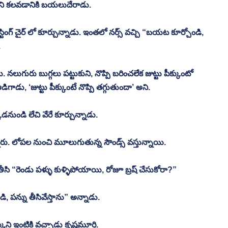
ర్ ని కలవడానికి బయలుదేరాడు.
ి టెస్టింగ్ చైర్ లో కూర్చున్నాడు. ఇంతలో నర్స్ వచ్చి “బయట కూర్చోండి, 
.
. నలుగురు బుగ్గలు పట్టుకుని, నొప్పి బరించలేక జుట్టు పీక్కుంటో 
ిగాడు, ‘జుట్టు పీక్కుంటే నొప్పి తగ్గుతుందా’ అని.
ుండి లేచి వేరే కూర్చున్నాడు.
తున్నారు. లోపల నుంచి మూలుగుతున్న సౌండ్స్ వస్తున్నాయి.
రే తీసి “రెండు పళ్ళు కుళ్ళిపోయాయి, రోజూ బ్రష్ చేసుకోరా?” 
 పన్ను తీసివేస్తాను” అన్నాడు.
ి ఇంటికి వచ్చాడు కృష్ణమూర్తి.