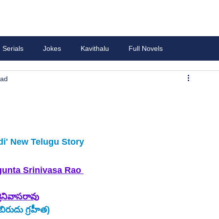
Serials
Jokes
Kavithalu
Full Novels
ead
di' New Telugu Story
gunta Srinivasa Rao
్రీనివాసరావు
ిరుదు గ్రహీత)