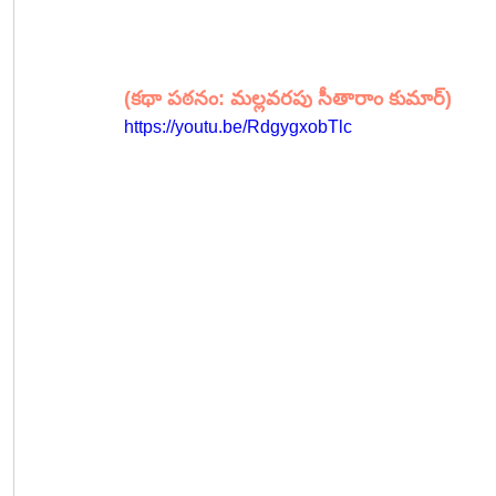
(కథా పఠనం: మల్లవరపు సీతారాం కుమార్)
https://youtu.be/RdgygxobTlc