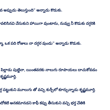
ిలువ అప్పుడు తెలుస్తుంది” అన్నాడు కొడుకు.
లిసినవి చేసుకుని హాయిగా వుంటాను, నువ్వు నీ కొడుకు దగ్గరికి 
మా, ఒక పది రోజులు నా దగ్గర వుండు” అన్నాడు కొడుకు.
్? ఒక పిల్లాడు పుట్టినా, యింతవరకు నాలుగు రూపాయలు దాచుకోవడం 
ష్ణమూర్తి.
పట్టుకుని మూలుగు తో వచ్చి కుర్చీలో కూర్చున్నాడు కృష్ణమూర్తి.
దోకటి అనకమానడని కాఫీ కప్పు తీసుకుని వచ్చి భర్త చేతికి 