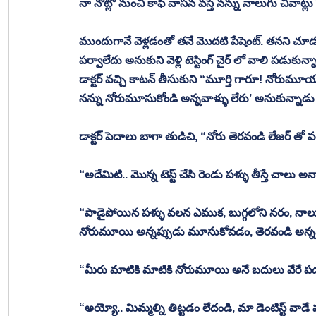
నా నోట్లో నుంచి కాఫీ వాసన వస్తే నన్ను నాలుగు చివాట్లు 
ముందుగానే వెళ్లడంతో తనే మొదటి పేషెంట్. తనని చూడగాన
పర్వాలేదు అనుకుని వెళ్లి టెస్టింగ్ చైర్ లో వాలి పడుకున్న
డాక్టర్ వచ్చి కాటన్ తీసుకుని “మూర్తి గారూ! నోరుమ
నన్ను నోరుమూసుకోండి అన్నవాళ్ళు లేరు’ అనుకున్నాడు క
డాక్టర్ పెదాలు బాగా తుడిచి, “నోరు తెరవండి లేజర్ తో పరీక
“అదేమిటి.. మొన్న టెస్ట్ చేసి రెండు పళ్ళు తీస్తే చాలు అ
“పాడైపోయిన పళ్ళు వలన ఎముక, బుగ్గలోని నరం, నాలుకల
నోరుమూయి అన్నప్పుడు మూసుకోవడం, తెరవండి అన్నప్పు
“మీరు మాటికి మాటికి నోరుమూయి అనే బదులు వేరే పదం
“అయ్యో.. మిమ్మల్ని తిట్టడం లేదండి, మా డెంటిస్ట్ వాడే ప