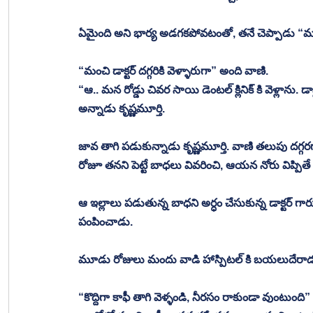
ఏమైంది అని భార్య అడగకపోవటంతో, తనే చెప్పాడు “మూ
“మంచి డాక్టర్ దగ్గరికి వెళ్ళారుగా” అంది వాణి. 
“ఆ.. మన రోడ్డు చివర సాయి డెంటల్ క్లినిక్ కి వెళ్లాను. డా
అన్నాడు కృష్ణమూర్తి.
జావ తాగి పడుకున్నాడు కృష్ణమూర్తి. వాణి తలుపు దగ్గరగా వేసు
రోజూ తనని పెట్టే బాధలు వివరించి, ఆయన నోరు విప్పిత
ఆ ఇల్లాలు పడుతున్న బాధని అర్ధం చేసుకున్న డాక్టర్ గా
పంపించాడు.
మూడు రోజులు మందు వాడి హాస్పిటల్ కి బయలుదేరాడు 
“కొద్దిగా కాఫీ తాగి వెళ్ళండి, నీరసం రాకుండా వుంటుంది”