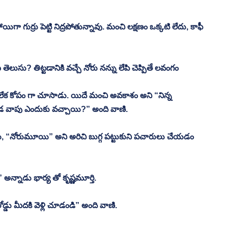
ిగా గుర్రు పెట్టి నిద్రపోతున్నావు. మంచి లక్షణం ఒక్కటి లేదు, కాఫీ 
తెలుసు? తిట్టడానికి వచ్చే నోరు నన్ను లేపి చెప్పితే లవంగం 
ేక కోపం గా చూసాడు. యిదే మంచి అవకాశం అని “నిన్న 
 దవడ వాపు ఎందుకు వచ్చాయి?” అంది వాణి.
యి, “నోరుమూయి” అని అరిచి బుగ్గ పట్టుకుని పచారులు చేయడం 
అన్నాడు భార్య తో కృష్ణమూర్తి.
్డు మీదకి వెళ్లి చూడండి” అంది వాణి.