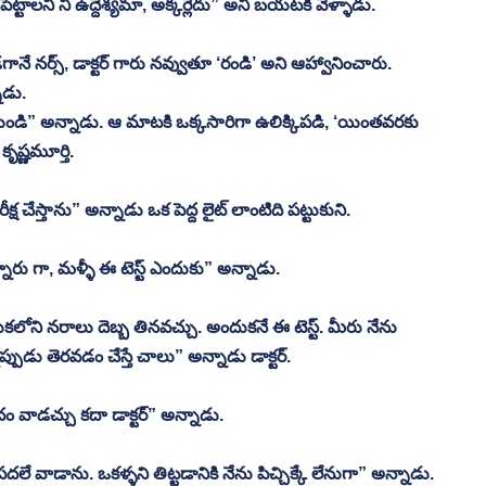
పెట్టాలని నీ ఉద్దేశ్యమా, అక్కర్లేదు” అని బయటకి వెళ్ళాడు.
ే నర్స్, డాక్టర్ గారు నవ్వుతూ ‘రండి’ అని ఆహ్వానించారు. 
ాడు. 
ూయండి” అన్నాడు. ఆ మాటకి ఒక్కసారిగా ఉలిక్కిపడి, ‘యింతవరకు 
ృష్ణమూర్తి.
్ష చేస్తాను” అన్నాడు ఒక పెద్ద లైట్ లాంటిది పట్టుకుని.
న్నారు గా, మళ్ళీ ఈ టెస్ట్ ఎందుకు” అన్నాడు.
ోని నరాలు దెబ్బ తినవచ్చు. అందుకనే ఈ టెస్ట్. మీరు నేను 
డు తెరవడం చేస్తే చాలు” అన్నాడు డాక్టర్.
 వాడచ్చు కదా డాక్టర్” అన్నాడు.
దలే వాడాను. ఒకళ్ళని తిట్టడానికి నేను పిచ్చిక్కే లేనుగా” అన్నాడు. 