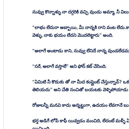
నువ్వు కొన్నాళ్ళు నా దగ్గరికి వచ్చి వుండు అమ్మా, నీ వ
“లాభం లేదురా అబ్బాయి, మీ నాన్నకి రాని వంట లేదు.కావ
వెళ్ళు, నాకు భయం లేదని మొదలెట్టారు” అంది.
“అలాగే అంటాడు కాని, నువ్వు లేనిదే నాన్న వుండలేడమ్
“సరే, అలాగే వస్తాలే” అని ఫోన్ కట్ చేసింది. 
“ఏమిటి నీ కొడుకు తో నా మీద కంప్లైంట్ చేస్తున్నావ
తెలియదు” అని చేతి సంచితో బయటకు వెళ్ళిపోయాడు కృ
రోజులన్నీ మనవి కాదు అన్నట్టుగా, ఉదయం లేవగానే బుగ్గ 
భర్త అడిగే లోపే కాఫీ యివ్వడం మంచిది, లేదంటే మళ్ళీ ఏ
యిచ్చింది.