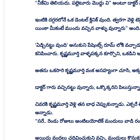
“నీకేమి తెలియదు. పల్లెటూరు మొద్దు వి” అంటూ డాక్ట
ఇంటికి దగ్గరలోనే ఒక డెంటల్ క్లినిక్ వుంది. త్వరగా వెళ్ల
యింకా మీకంటే ముందు వచ్చిన వాళ్ళు వున్నారు” అంది
‘ఏడ్చినట్టు వుంది’ అనుకుని పేషెంట్స్ రూమ్ లోకి వచ్చాడు
కనిపించారు. కృష్ణమూర్తి వాళ్ళపక్కన కూర్చొని, ఒకడిని ఆడ
అతను ఒకసారి కృష్ణమూర్తి వంక అసహ్యంగా చూసి, అక్కడన
డాక్టర్ గారు వచ్చినట్టు వున్నారు, ఒక్కొక్కరిని పిలుస్
చివరకి కృష్ణమూర్తి వెళ్లి తన బాధ చెప్పుకున్నాడు. ఎక్స
అన్నాడు.
“సరే.. రెండు రోజులు ఆంటిబయోటిక్ మందులు వాడి రండి,
అయిదు వందలు చదివించుకుని వచ్చి, మందులు కొనుక్కున