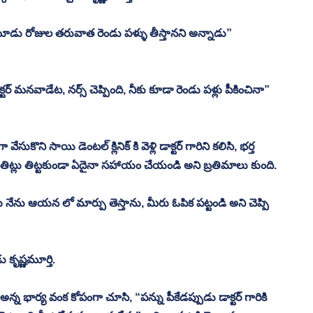
డు రోజుల తరువాత రెండు పళ్ళు తీస్తానని అన్నాడు”
క్టర్ మనవాడేట, నర్స్ చెప్పింది, నీకు కూడా రెండు పళ్లు పీకించినా” 
కొని సాయి డెంటల్ క్లినిక్ కి వెళ్లి డాక్టర్ గారిని కలిసి, భర్త 
ే తిట్లు తిట్టకుండా ఏదైనా సహాయం చేయండి అని బ్రతిమాలు కుంది.
రు నేను ఆయన లో మార్పు తెస్తాను, మీరు ఓపిక పట్టండి అని చెప్పి 
కృష్ణమూర్తి.
 అన్న భార్య వంక కోపంగా చూసి, “పన్ను పీకేడప్పుడు డాక్టర్ గారికి 