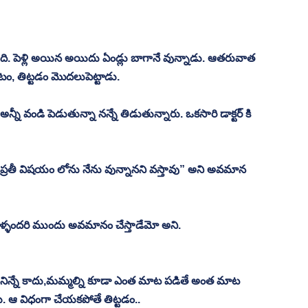
యింది. పెళ్లి అయిన అయిదు ఏండ్లు బాగానే వున్నాడు. ఆతరువాత 
డటం, తిట్టడం మొదలుపెట్టాడు. 
నీ వండి పెడుతున్నా నన్నే తిడుతున్నారు. ఒకసారి డాక్టర్ కి 
ు. ప్రతీ విషయం లోను నేను వున్నానని వస్తావు” అని అవమాన 
 వాళ్ళందరి ముందు అవమానం చేస్తాడేమో అని.
న నిన్నే కాదు,మమ్మల్ని కూడా ఎంత మాట పడితే అంత మాట 
. ఆ విధంగా చేయకపోతే తిట్టడం..