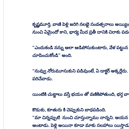
కృష్ణమూర్తి, వాణి పెళ్లి జరిగి నలభై సంవత్సరాలు అయ్
నుంచి ఏమైందో కాని, భార్య మీద ప్రతీ దానికి చిరాకు ప
“ఎందుకండి నన్ను ఆలా ఆడిపోసుకుంటారు, వేళ పట్టున అన్
చూపించుకోండి” అంది.
“నువ్వు నోరుమూసుకుని పడివుంటే, ఏ డాక్టర్ అక్కర్లేద
పరిచేవాడు.
యింటికి చుట్టాలు వస్తే భయం తో వణికిపోతుంది, భర్త
కొడుకు, కూతురు కి చెప్పుకుని బాధపడింది. 
“మా చిన్నప్పుటి  నుంచి చూస్తున్నాము నాన్నని. ఆయ
అంటాడు. పెళ్లి అయినా కూడా మాకు సలహాలు యిస్తాడు