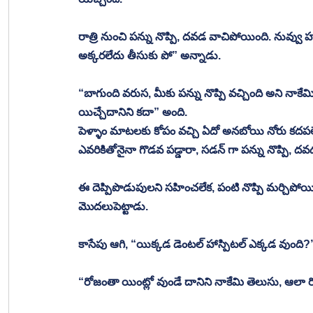
రాత్రి నుంచి పన్ను నొప్పి, దవడ వాచిపోయింది. నువ్వు హాయ
అక్కరలేదు తీసుకు పో” అన్నాడు.
“బాగుంది వరుస, మీకు పన్ను నొప్పి వచ్చింది అని నాకేమి 
యిచ్చేదానిని కదా” అంది. 
పెళ్ళాం మాటలకు కోపం వచ్చి ఏదో అనబోయి నోరు కదపల
ఎవరికితోనైనా గొడవ పడ్డారా, సడన్ గా పన్ను నొప్పి,
ఈ దెప్పిపొడుపులని సహించలేక, పంటి నొప్పి మర్చిపో
మొదలుపెట్టాడు.
కాసేపు ఆగి, “యిక్కడ డెంటల్ హాస్పిటల్ ఎక్కడ వుంది?” 
“రోజంతా యింట్లో వుండే దానిని నాకేమి తెలుసు, ఆలా రోడ