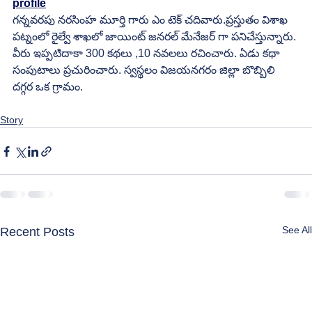
profile
గన్నవరపు నరసింహ మూర్తి గారు ఎం టెక్ చదివారు.ప్రస్తుతం విశాఖ 
పట్నంలో రైల్వే శాఖలో జాయింట్ జనరల్ మేనేజర్ గా పనిచేస్తున్నారు. 
వీరు ఇప్పటిదాకా 300 కథలు ,10 నవలలు రచించారు. ఏడు కథా 
సంపుటాలు ప్రచురించారు. స్వస్థలం విజయనగరం జిల్లా బొబ్బిలి 
దగ్గర ఒక గ్రామం.
Story
See All
Recent Posts