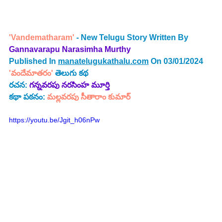
'Vandematharam' 
- New Telugu Story Written By
Gannavarapu Narasimha Murthy
Published In 
manatelugukathalu.com
 On 03/01/2024
'వందేమాత‌రం'
తెలుగు కథ
రచన: 
గన్నవరపు నరసింహ మూర్తి
కథా పఠనం:
మల్లవరపు సీతారాం కుమార్
https://youtu.be/Jgit_h06nPw