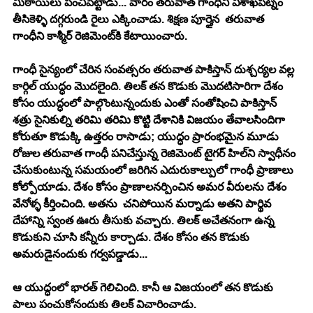
మిఠాయిలు పంచిపెట్టాడు... వారం త‌రువాత గాంధీని విశాఖ‌ప‌ట్నం 
తీసికెళ్ళి ద‌గ్గ‌రుండి రైలు ఎక్కించాడు. శిక్ష‌ణ పూర్తైన  త‌రువాత 
గాంధీని కాశ్మీర్ రెజిమెంట్‌కి కేటాయించారు.
గాంధీ సైన్యంలో చేరిన సంవత్స‌రం త‌రువాత పాకిస్తాన్ దుశ్చ‌ర్య‌ల వ‌ల్ల 
కార్గిల్ యుద్ధం మొద‌లైంది. తిల‌క్ త‌న కొడుకు మొద‌టిసారిగా దేశం 
కోసం యుద్ధంలో పాల్గొంటున్నందుకు ఎంతో సంతోషించి పాకిస్తాన్ 
శత్రు సైనికుల్ని త‌రిమి త‌రిమి కొట్టి దేశానికి విజ‌యం తేవాల‌సిందిగా 
కోరుతూ కొడుక్కి ఉత్త‌రం రాసాడు; యుద్ధం ప్రారంభ‌మైన మూడు 
రోజుల త‌రువాత గాంధీ ప‌నిచేస్తున్న రెజిమెంట్ టైగ‌ర్ హిల్‌ని స్వాధీనం 
చేసుకుంటున్న స‌మ‌యంలో జ‌రిగిన ఎదురుకాల్పులో గాంధీ ప్రాణాలు 
కోల్పోయాడు. దేశం కోసం ప్రాణాలన‌ర్పించిన అమ‌ర వీరుల‌ను దేశం 
వేనోళ్ళ కీర్తించింది. అత‌ను  చ‌నిపోయిన మ‌ర్నాడు అత‌ని పార్థివ 
దేహాన్ని స్వంత ఊరు తీసుకు వ‌చ్చారు. తిల‌క్ అచేత‌నంగా ఉన్న 
కొడుకుని చూసి క‌న్నీరు కార్చాడు. దేశం కోసం త‌న కొడుకు 
అమ‌రుడైనందుకు గ‌ర్వ‌ప‌డ్డాడు...
ఆ యుద్ధంలో భార‌త్ గెలిచింది. కానీ ఆ విజ‌యంలో త‌న కొడుకు 
పాలు పంచుకోనందుకు తిల‌క్ విచారించాడు.