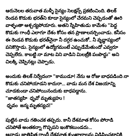
ఆరునెల‌ల త‌రువాత మ‌ళ్ళీ సైన్యం సెల‌క్ష‌న్స్ ప్ర‌క‌టించింది. తిల‌క్ 
రెండ‌వ కొడుకు భ‌ర‌త్‌ని కూడా సైన్యంలో చేర‌మ‌ని చెప్ప‌డంతో ఊరి 
వాళ్ళంతా ఆశ్చ‌ర్య‌పోయారు. అత‌ని స్నేహితుడు కామేశం "పెద్ద 
కొడుకు గాంధీ ఎలాగూ దేశం కోసం త‌న ప్రాణాల‌నర్పించాడు. క‌నీసం 
ఈ రెండ‌వ కొడుకు భ‌ర‌త్‌నైనా నీ ద‌గ్గ‌ర ఉంచుకో.. నీ వృద్ధాప్యంలో 
ప‌నికొస్తాడు. సైన్యంలో ఉద్యోగ‌మంటే ఎప్పుడేమేతుందో ఎవ్వ‌రూ 
చెప్ప‌లేరు. కాబ‌ట్టి నా మాట విని వాడిని మిల‌ట్రీకి పంపొద్దు" అని 
చిల‌క్కి చెప్పిన‌ట్లు చెప్పాడు.
అందుకు తిల‌క్ నిర్వేదంగా "కాముడూ! నేను ఆ రోజు బాధ‌ప‌డింది నా 
కొడుకు చ‌నిపోయాడ‌ని కాదురా... వాడు మ‌న దేశ విజ‌యాన్ని 
చూడ‌కుండా చ‌నిపోయినందుకు బాధ‌ప‌డ్దాను. 
"జాత‌స్య‌హి  ధృవో మృత్యుహు !
 ధృవం  జ‌న్మ మృత‌స్య‌చ!" 
పుట్టిన వాడు గ‌తించక త‌ప్ప‌దు. కానీ దేశ‌మాత కోసం పోరాడి 
చ‌నిపోతే అంత‌క‌న్నా గొప్ప‌ప‌ని ఇంకొక‌టుండ‌దు... 
ఆనాడు జాతిపిత గాంధీ దేశ‌మాత శృంఖాలాల‌ను విడిపించ‌టానికి 