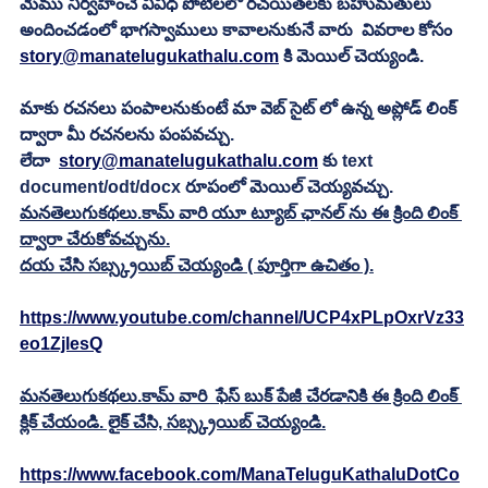
మేము నిర్వహించే వివిధ పోటీలలో రచయితలకు బహుమతులు 
అందించడంలో భాగస్వాములు కావాలనుకునే వారు  వివరాల కోసం 
story@manatelugukathalu.com
 కి మెయిల్ చెయ్యండి.
మాకు రచనలు పంపాలనుకుంటే మా వెబ్ సైట్ లో ఉన్న అప్లోడ్ లింక్ 
ద్వారా మీ రచనలను పంపవచ్చు.
లేదా  
story@manatelugukathalu.com
 కు text 
document/odt/docx రూపంలో మెయిల్ చెయ్యవచ్చు. 
మనతెలుగుకథలు.కామ్ వారి యూ ట్యూబ్ ఛానల్ ను ఈ క్రింది లింక్ 
ద్వారా చేరుకోవచ్చును.
దయ చేసి సబ్స్క్రయిబ్ చెయ్యండి ( పూర్తిగా ఉచితం ).
https://www.youtube.com/channel/UCP4xPLpOxrVz33
eo1ZjlesQ
మనతెలుగుకథలు.కామ్ వారి  ఫేస్ బుక్ పేజీ చేరడానికి ఈ క్రింది లింక్ 
క్లిక్ చేయండి. లైక్ చేసి, సబ్స్క్రయిబ్ చెయ్యండి.
https://www.facebook.com/ManaTeluguKathaluDotCo