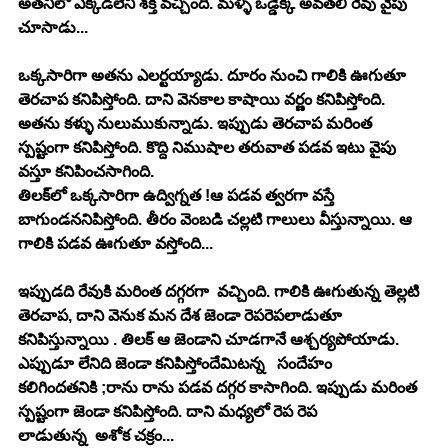
అత‌నిలో ఎక్క‌డ‌లేని శ‌క్తి వ‌చ్చింది. మ‌ళ్ళీ ఒడ్డెక్కి అవ‌త‌లి రేవు వైపు 
చూసాడు...
ఒక్క‌సారిగా అత‌ను ఎల‌ర్టయ్యాడు. దూరం నుంచి గాలికి ఊగుతూ 
తెర‌చాప క‌నిపిస్తోంది. దాని వెన‌కాల కాషాయి వ‌ర్ణం క‌నిపిస్తోంది. 
అత‌ను క‌ళ్ళు నులుముకున్నాడు. ఇప్పుడు తెర‌చాప మ‌రింత 
స్ప‌ష్టంగా క‌నిపిస్తోంది. కొద్ది నిముషాల త‌రువాత ప‌డ‌వ ఇటు వైపు 
వ‌స్తూ క‌నిపించ‌సాగింది.
తిల‌క్‌లో ఒక్క‌సారిగా ఉద్విగ్న‌త !ఆ ప‌డ‌వ త్వ‌రగా వ‌స్తే 
బాగుండ‌న‌నిపిస్తోంది. తీరం వెంబ‌డి చ‌ల్ల‌టి గాలులు వీస్తున్నాయి. ఆ 
గాలికి ప‌డ‌వ ఊగుతూ వ‌స్తోంది...
ఇప్పుడ‌ది రేవుకి మ‌రింత ద‌గ్గ‌రగా  వ‌చ్చింది. గాలికి ఊగుతున్న తెల్ల‌టి 
తెర‌చాప‌, దాని వెనుక మ‌న దేశ జెండా రెప‌రెప‌లాడుతూ 
క‌నిపిస్తున్నాయి . తిల‌క్ ఆ జెండాని చూడ‌గానే ఆశ్చ‌ర్య‌పోయాడు. 
ఎప్పుడూ లేనిది జెండా కనిపిస్తోందేమిటన్న   సందేహం 
క‌లిగింద‌త‌నికి ;రాను రాను ప‌డ‌వ ద‌గ్గ‌ర కాసాగింది. ఇప్పుడు మ‌రింత 
స్ప‌ష్టంగా జెండా క‌నిపిస్తోంది. దాని మ‌ధ్య‌లో రెప రెప 
లాడుతున్న  అశోక చ‌క్రం...