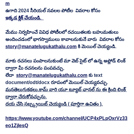
m
ఉగాది 2024 సీరియల్ నవలల పోటీల  వివరాల కోసం 
ఇక్కడ క్లిక్ చేయండి.
మేము నిర్వహించే వివిధ పోటీలలో రచయితలకు బహుమతులు 
అందించడంలో భాగస్వాములు కావాలనుకునే వారు  వివరాల కోసం 
story@manatelugukathalu.com
 కి మెయిల్ చెయ్యండి.
మాకు రచనలు పంపాలనుకుంటే మా వెబ్ సైట్ లో ఉన్న అప్లోడ్ లింక్ 
ద్వారా మీ రచనలను పంపవచ్చు.
లేదా  
story@manatelugukathalu.com
 కు text 
document/odt/docx రూపంలో మెయిల్ చెయ్యవచ్చు. 
మనతెలుగుకథలు.కామ్ వారి యూ ట్యూబ్ ఛానల్ ను ఈ క్రింది లింక్ 
ద్వారా చేరుకోవచ్చును.
దయ చేసి సబ్స్క్రయిబ్ చెయ్యండి ( పూర్తిగా ఉచితం ).
https://www.youtube.com/channel/UCP4xPLpOxrVz33
eo1ZjlesQ