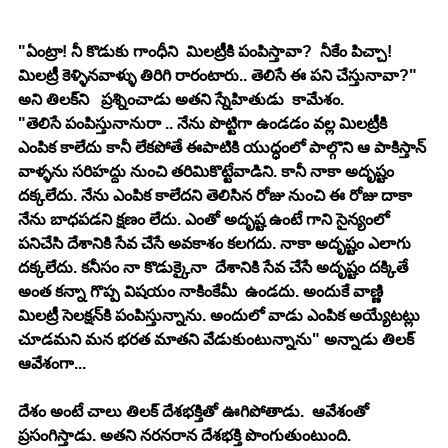
"ఏంట్రా! నీ కొడుకు గాంధీని  మిలట్రీకి పంపిస్తావా?  నీకేం పిచ్చా! 
మిలట్రీ కెళ్ళిన‌వాళ్ళు తిరిగి రారంటారు.. తెలిసే ఈ ప‌ని చేస్తునావా?" 
అని తిల‌క్‌ని   ప్ర‌శ్నించాడు అత‌ని స్నేహితుడు  కామేశం.
"తెలిసే పంపిస్తునానురా .. నేను పొట్టిగా ఉండ‌డం వ‌ల్ల మిల‌ట్రీకి 
ఎంపిక కాలేదు కానీ లేక‌పోతే ఈపాటికి యుద్ధంలో పాల్గొని ఆ పాకిస్తాన్ 
వాళ్ళ‌ను స‌రిహ‌ద్దు నుంచి త‌రిమికొట్టేవాడిని. కానీ నాకా అదృష్టం 
ద‌క్క‌లేదు. నేను ఎంపిక కాలేద‌ని తెలిసిన రోజు నుంచి ఈ రోజు దాకా 
నేను బాధ‌ప‌డ‌ని క్ష‌ణం లేదు. ఎంతో అదృష్ట ఉంటే గాని సైన్యంలో 
ప‌నిచేసి దేశానికి సేవ చేసే అవ‌కాశం క‌ల‌గ‌దు. నాకా అదృష్టం ఎలాగు 
ద‌క్క‌లేదు. క‌నీసం నా కొడుక్కైనా  దేశానికి సేవ చేసే అదృష్టం ద‌క్కితే 
అంత క‌న్నా గొప్ప విష‌యం నాకింకేమీ  ఉండ‌దు. అందుకే వాణ్ణి 
మిలట్రీ సెల‌క్ష‌న్‌కి పంపిస్తున్నాను. అందులో వాడు ఎంపిక అయ్యేట‌ట్లు 
చూడ‌మ‌ని మ‌న భ‌ర‌త మాత‌ని వేడుకుంటున్నాను" అన్నాడు తిల‌క్ 
ఆవేశంగా...
దేశం అంటే చాలు తిల‌క్ దేశ‌భ‌క్తితో ఊగిపోతాడు.  ఆవేశంతో 
ప్ర‌సంగిస్తాడు. అత‌ని న‌ర‌న‌రాన దేశ‌భ‌క్తి పొంగుతుంటుంది.