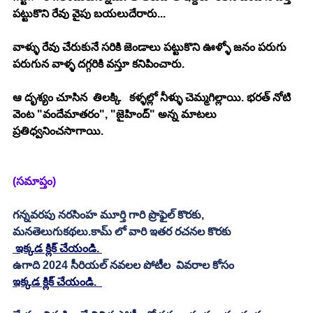
ప‌ట్టుకొని రేవు వైపు బ‌య‌లుదేరారు...
వాళ్ళు రేవు చేరుకునే స‌రికి జెండాలు ప‌ట్టుకొని ఊళ్ళో జ‌నం ప‌రుగు 
ప‌రుగున వాళ్ళ ద‌గ్గ‌రికి వ‌స్తూ క‌నిపించారు.
ఆ దృశ్యం చూసిన  తిల‌క్కి   క‌ళ్ళ‌ల్లో నీళ్ళు చెమ్మ‌గిల్లాయి. భ‌ర‌త్ నోటి 
వెంట "వందేమాత‌రం", "జైహింద్" అన్న మాట‌లు 
ప్ర‌తిధ్వ‌నించ‌సాగాయి.
(సమాప్తం)
గన్నవరపు నరసింహ మూర్తి గారి ప్రొఫైల్ కొరకు, 
మనతెలుగుకథలు.కామ్ లో వారి ఇతర రచనల కొరకు 
 ఇక్కడ క్లిక్ చేయండి. 
ఉగాది 2024 సీరియల్ నవలల పోటీల  వివరాల కోసం 
ఇక్కడ క్లిక్ చేయండి.