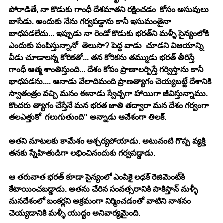
పోరాడితే, నా కొడుకు గాంధీ దేశ‌మాత‌ని ర‌క్షించ‌డం  కోసం అసువులు 
బాసేడు. అందుకు నేను గ‌ర్వ‌ప‌డ్డాను కానీ ఇసుమంతైనా 
బాధ‌ప‌డలేదు... ఇప్పుడు నా రెండో కొడుకు భ‌ర‌త్‌ని మ‌ళ్ళీ సైన్యంలోకి 
ఎందుకు పంపిస్తున్నానో  తెలుసా? పెద్ద వాడు  చూడ‌ని విజ‌యాన్ని 
వీడు చూడాల‌న్న కోరిక‌తో... త‌న కోరిక‌ను త‌మ్ముడు భ‌ర‌త్ తీరిస్తే 
గాంధీ ఆత్మ శాంతిస్తుంది... దేశం కోసం ప్రాణాల‌ర్పిస్తే గ‌ర్విస్తాను కానీ 
భాధ‌ప‌డ‌ను.... ఆనాడు వేలాదిమంది ప్రాణ‌త్యాగం చెయ్య‌బ‌ట్టే దేశానికి 
స్వాతంత్రం వ‌చ్చి మ‌నం ఈనాడు స్వేచ్ఛ‌గా హాయిగా జీవిస్తున్నాము. 
కొంద‌రు త్యాగం చేస్తేనే మ‌న భ‌ర‌త జాతి త‌ద్వారా మ‌న దేశం గ‌ర్వంగా 
త‌లఎత్తుకో  గ‌లుగుతుంది" అన్నాడు ఆవేశంగా తిల‌క్‌.
అత‌ని మాట‌ల‌కు కామేశం ఆశ్చ‌ర్య‌పోయాడు. అటువంటి గొప్ప వ్య‌క్తి 
త‌న‌కు స్నేహితుడిగా ల‌భించినందుకు గ‌ర్వ‌ప‌డ్డాడు.
ఆ త‌రువాత భ‌ర‌త్ కూడా సైన్యంలో ఎంపికై ల‌ఢ‌క్ రెజిమెంట్‌కి 
కేటాయించ‌బ‌డ్డాడు. అత‌ను చేరిన సంవ‌త్స‌రానికి పాకిస్తాన్ మ‌ళ్ళీ 
మ‌న‌దేశంలో బంకర్లని అక్ర‌మంగా నిర్మించ‌డంతో వాటిని నాశ‌నం 
చెయ్య‌డానికి మ‌ళ్ళీ యుద్ధం అనివార్య‌మైంది.