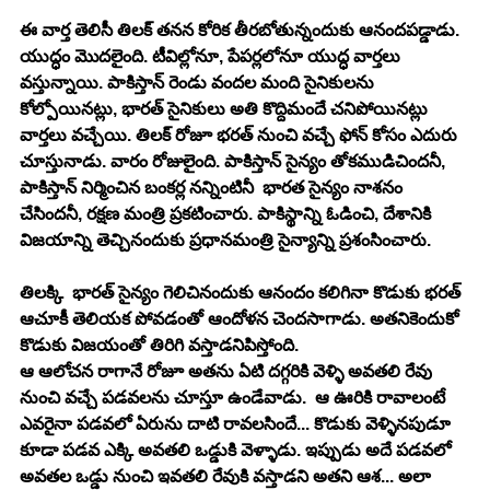
ఈ వార్త తెలిసీ తిల‌క్ త‌న‌న కోరిక తీర‌బోతున్నందుకు ఆనంద‌ప‌డ్డాడు.
యుద్ధం మొద‌లైంది. టీవిల్లోనూ, పేప‌ర్ల‌లోనూ యుద్ధ వార్త‌లు 
వ‌స్తున్నాయి. పాకిస్తాన్ రెండు వంద‌ల మంది సైనికుల‌ను 
కోల్పోయిన‌ట్లు, భార‌త్ సైనికులు అతి కొద్దిమందే చ‌నిపోయిన‌ట్లు 
వార్త‌లు వ‌చ్చేయి. తిల‌క్ రోజూ భ‌ర‌త్ నుంచి వ‌చ్చే ఫోన్ కోసం ఎదురు 
చూస్తునాడు. వారం రోజులైంది. పాకిస్తాన్ సైన్యం తోక‌ముడిచింద‌నీ, 
పాకిస్తాన్ నిర్మించిన బంకర్ల నన్నింటినీ  భార‌త సైన్యం నాశ‌నం 
చేసింద‌నీ, ర‌క్ష‌ణ మంత్రి ప్ర‌క‌టించారు. పాకిస్థాన్ని ఓడించి, దేశానికి 
విజ‌యాన్ని తెచ్చినందుకు ప్ర‌ధాన‌మంత్రి సైన్యాన్ని ప్ర‌శంసించారు.
తిల‌క్కి  భార‌త్ సైన్యం గెలిచినందుకు ఆనందం క‌లిగినా కొడుకు భ‌ర‌త్ 
ఆచూకీ తెలియ‌క పోవ‌డంతో ఆందోళ‌న చెంద‌సాగాడు. అత‌నికెందుకో 
కొడుకు విజ‌యంతో తిరిగి వ‌స్తాడ‌నిపిస్తోంది.
ఆ ఆలోచ‌న రాగానే రోజూ అత‌ను ఏటి ద‌గ్గ‌రికి వెళ్ళి అవ‌త‌లి రేవు 
నుంచి వ‌చ్చే ప‌డ‌వ‌ల‌ను చూస్తూ ఉండేవాడు.  ఆ ఊరికి రావాలంటే 
ఎవ‌రైనా ప‌డ‌వ‌లో ఏరును దాటి రావ‌ల‌సిందే... కొడుకు వెళ్ళిన‌పుడూ 
కూడా ప‌డ‌వ ఎక్కి అవ‌త‌లి ఒడ్డుకి వెళ్ళాడు. ఇప్పుడు అదే ప‌డ‌వ‌లో 
అవ‌త‌ల ఒడ్డు నుంచి ఇవ‌త‌లి రేవుకి వ‌స్తాడ‌ని అత‌ని ఆశ‌... అలా 