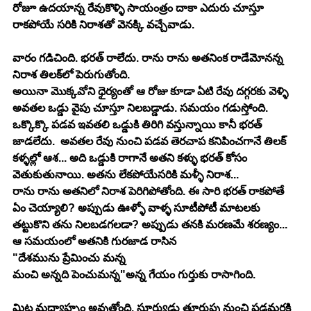
రోజూ ఉద‌యాన్న రేవుకొళ్ళి సాయంత్రం దాకా ఎదురు చూస్తూ 
రాక‌పోయే స‌రికి నిరాశ‌తో వెన‌క్కి వ‌చ్చేవాడు.
వారం గ‌డిచింది. భ‌ర‌త్ రాలేదు. రాను రాను అత‌నింక రాడేమోన‌న్న 
నిరాశ తిల‌క్‌లో పెరుగుతోంది.
అయినా మొక్క‌వోని ధైర్యంతో ఆ రోజు కూడా ఏటి రేవు ద‌గ్గ‌ర‌కు వెళ్ళి 
అవ‌త‌ల ఒడ్డు వైపు చూస్తూ నిల‌బ‌డ్డాడు. స‌మ‌యం గ‌డుస్తోంది. 
ఒక్కొక్కొ ప‌డ‌వ ఇవ‌త‌లి ఒడ్డుకి తిరిగి వ‌స్తున్నాయి కానీ భ‌ర‌త్ 
జాడ‌లేదు.  అవ‌త‌ల రేవు నుంచి ప‌డ‌వ తెర‌చాప క‌నిపించగానే తిల‌క్ 
క‌ళ్ళ‌ల్లో ఆశ‌... అది ఒడ్డుకి రాగానే అత‌ని క‌ళ్ళు భ‌ర‌త్ కోసం 
వెతుకుతునాయి. అత‌ను లేక‌పోయేస‌రికి మ‌ళ్ళీ నిరాశ‌...
రాను రాను అత‌నిలో నిరాశ పెరిగిపోతోంది. ఈ సారి భ‌ర‌త్ రాక‌పోతే 
ఏం చెయ్యాలి? అప్పుడు ఊళ్ళో వాళ్ళ సూటీపోటీ మాట‌ల‌కు 
త‌ట్టుకొని త‌ను నిల‌బ‌డ‌గ‌ల‌డా? అప్పుడు త‌న‌కి మ‌ర‌ణ‌మే శ‌ర‌ణ్యం... 
ఆ స‌మ‌యంలో అత‌నికి గుర‌జాడ రాసిన 
మంచి అన్న‌ది పెంచుమ‌న్న"అన్న గేయం గుర్తుకు రాసాగింది.
మిట్ట మ‌ధ్యాహ్నం అవుతోంది. సూర్యుడు తూరుపు నుంచి ప‌డ‌మ‌ర‌కి 