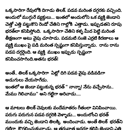
ఒక్క‌సారిగా రేవులోకి దిగాడు తిల‌క్‌. ప‌డ‌వ మ‌రింత ద‌గ్గ‌ర‌కు వ‌చ్చింది. 
అందులో ముగ్గురే వ్య‌క్తులు... ఇంత‌లో అందులోని ఒక వ్య‌క్తి జెండాని 
చెత్తో ఎత్తి ప‌ట్టుకొని రెండో చేతిని గాల్లోకి  ఎత్తాడు. ఇప్పుడ‌త‌ని రూపు 
భ‌ర‌త్‌లా క‌నిపిస్తోంది.  ఒక్క‌సారిగా చేతిని క‌ళ్ళ మీద పెట్టి మ‌రింత 
తీక్ష‌ణంగా అటు వైపు చూసాడు. ప‌డ‌మ‌టి సంజె ఎర్ర‌టి కిర‌ణాలు ఆ 
వ్య‌క్తి ముఖం పై ప‌డి మ‌రింత స్స‌ష్టంగా క‌నిపిస్తున్నాడు.  రాను రాను 
ప‌డ‌ప ద‌గ్గ‌రైంది. ఆ వ్య‌క్తి  ముఖం ఇప్పుడు స్ప‌ష్టంగా 
క‌నిపించ‌సాగింది.అత‌ను భ‌ర‌త్!
అంతే.. తిల‌క్ ఒక్క‌సారిగా  ఏట్లో దిగి ప‌డ‌వ వైపు వ‌డివ‌డిగా 
అడుగులు వేయ‌సాగేడు.
ఇంత‌లో ఆ జెండా ప‌ట్టుకున్న భ‌ర‌త్ " నాన్నా! నేను వ‌చ్చేసాను.. 
మేము గెలిచాము" అని గ‌ట్టిగా అరిచాడు....
ఆ మాట‌లు తిల‌క్ చెవుల‌కు వందేమాత‌రం గీతంలా వినిపించాయి. 
ప‌రుగు ప‌రుగున ప‌డ‌వ ద‌గ్గ‌రికి వెళ్ళాడు... అందులోంచి భ‌ర‌త్ 
ముందుకు వచ్చి జెండాని తిల‌క్కి  అందించాడు. అంతే తిలక్  భ‌ర‌త్‌ని 
గ‌ట్టిగా  కౌగ‌లించుకున్నాడు. ఆ త‌రువాత ఇద్ద‌రూ క‌లిసి జెండాని ఎత్తి 