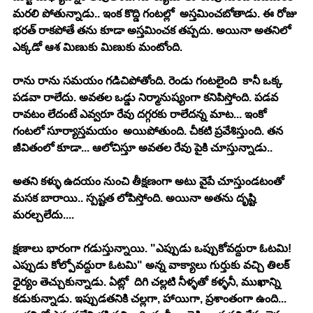
మ‌ర‌లి పోతున్నాడు.. ఇంక కొద్డి గంట‌ల్లో  అస్త‌మించ‌బోతాడు. ఈ రోజు 
భ‌ర‌త్ రాక‌పోతే త‌ను కూడా అస్త‌మించ‌క త‌ప్ప‌దు. అయినా అత‌నిలో 
ఎక్క‌డో ఆశ మిణుకు మిణుకు మంటోంది.
రాను రాను స‌మ‌యం గ‌డిచిపోతోంది. రెండు గంట‌లైంది  కానీ ఒక్క 
ప‌డ‌వా రాలేదు. అవ‌త‌ల ఒడ్డు నిర్మానుష్యంగా క‌నిపిస్తోంది. ప‌డ‌వ 
రావ‌టం లేదంటే ఎవ్వ‌రూ రేవు ద‌గ్గ‌ర‌కు రాలేద‌న్న మాట‌... ఇంకో 
గంట‌లో సూర్యాస్త‌మ‌యం  అయిపోతుంది. చీక‌టి ప్ర‌వేశిస్తుంది. త‌న 
జీవితంలో కూడా... ఆలోచిస్తూ అవ‌త‌ల రేవు పైకి చూస్తున్నాడు..
అత‌ని క‌ళ్ళు ఉద‌యం నుంచి తీక్ష‌ణంగా అటు వైపే చూస్తుండ‌టంతో 
మ‌స‌క బారాయి.. స్ప‌ష్ట‌త లోపిస్తోంది. అయినా అత‌ను దృష్టి 
మ‌రల్చ‌లేదు....
క్ష‌ణాలు భారంగా గ‌డుస్తున్నాయి. "ఎప్పుడు ఒప్పుకోవ‌ద్దురా ఓట‌మి!
ఎప్పుడు కోల్పోవ‌ద్దురా ఓట‌మి" అన్న వాక్యాలు గుర్తుకు వ‌చ్చి తిల‌క్ 
ధైర్యం తెచ్చుకున్నాడు. ఏట్లో  దిగి చ‌ల్ల‌టి నీళ్ళ‌తో క‌ళ్ళ‌నీ, ముఖాన్ని 
క‌డుకున్నాడు. ఇప్పుడ‌త‌నికి చ‌ల్ల‌గా, హాయిగా, ప్ర‌శాంతంగా ఉంది... 