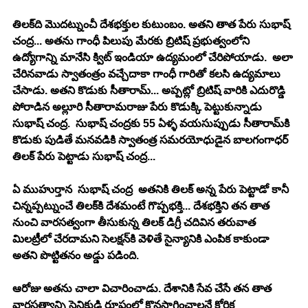
తిల‌క్‌ది మొద‌ట్నుంచీ దేశ‌భ‌క్తుల కుటుంబం. అత‌ని తాత పేరు సుభాష్ 
చంద్ర‌... అత‌ను గాంధీ పిలుపు మేర‌కు బ్రిటిష్ ప్ర‌భుత్వంలోని 
ఉద్యోగాన్ని మానేసి క్విట్ ఇండియా ఉద్య‌మంలో చేరిపోయాడు.  అలా 
చేరిన‌వాడు స్వాతంత్రం వ‌చ్చేదాకా గాంధీ గారితో క‌ల‌సి ఉద్య‌మాలు 
చేసాడు. అత‌ని కొడుకు సీతారామ్‌... అప్ప‌ట్లో బ్రిటిష్ వారికి ఎదురొడ్డి 
పోరాడిన అల్లూరి సీతారామ‌రాజు పేరు కొడుక్కి పెట్టుకున్నాడు 
సుభాష్ చంద్ర‌.  సుభాష్ చంద్ర‌కు 55 ఏళ్ళ వ‌య‌సుప్పుడు సీతారామ్‌కి 
కొడుకు పుడితే మ‌నవ‌డికి స్వాతంత్ర స‌మ‌ర‌యోధుడైన బాల‌గంగాధ‌ర్ 
తిల‌క్ పేరు పెట్టాడు సుభాష్ చంద్ర‌...
ఏ ముహుర్తాన  సుభాష్ చంద్ర  అత‌నికి తిల‌క్ అన్న పేరు పెట్టాడో కానీ 
చిన్న‌ప్ప‌ట్నుంచే తిల‌క్‌కి దేశ‌మంటే గొప్ప‌భ‌క్తి... దేశ‌భ‌క్తిని తన తాత 
నుంచి వార‌స‌త్వంగా తీసుకున్న తిల‌క్ డిగ్రీ చ‌దివిన త‌రువాత 
మిల‌ట్రీలో చేర‌దామ‌ని సెల‌క్ష‌న్‌కి వెళితే సైన్యానికి ఎంపిక కాకుండా 
అత‌ని పొట్టిత‌నం అడ్డు ప‌డింది.
ఆరోజు అత‌ను చాలా విచారించాడు. దేశానికి సేవ చేసే త‌న తాత 
వార‌సత్వాన్ని సైనికుడి రూపంలో కొన‌సాగించాల‌నే కోరిక 