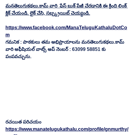
మనతెలుగుకథలు.కామ్ వారి  ఫేస్ బుక్ పేజీ చేరడానికి ఈ క్రింది లింక్ 
క్లిక్ చేయండి. లైక్ చేసి, సబ్స్క్రయిబ్ చెయ్యండి.
https://www.facebook.com/ManaTeluguKathaluDotCo
m
గమనిక : పాఠకులు తమ అభిప్రాయాలను మనతెలుగుకథలు.కామ్ 
వారి అఫీషియల్ వాట్స్ అప్ నెంబర్ : 63099 58851 కు 
పంపవచ్చును.
రచయిత పరిచయం
https://www.manatelugukathalu.com/profile/gnmurthy/