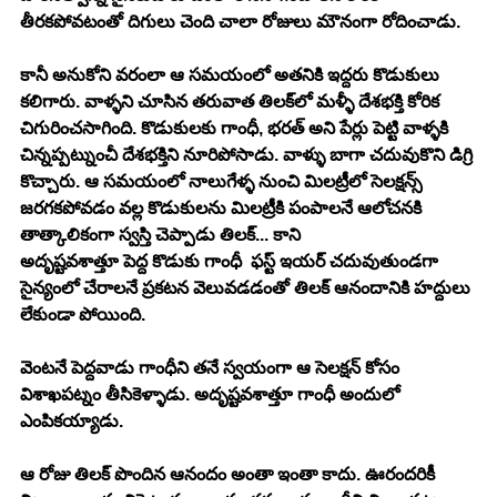
తీర‌క‌పోవ‌టంతో దిగులు చెంది చాలా రోజులు మౌనంగా రోదించాడు.
కానీ అనుకోని వ‌రంలా ఆ స‌మ‌యంలో అత‌నికి ఇద్ద‌రు కొడుకులు 
క‌లిగారు. వాళ్ళ‌ని చూసిన త‌రువాత తిల‌క్‌లో మ‌ళ్ళీ దేశ‌భ‌క్తి కోరిక 
చిగురించ‌సాగింది. కొడుకుల‌కు గాంధీ, భ‌ర‌త్ అని పేర్లు పెట్టి వాళ్ళ‌కి 
చిన్న‌ప్ప‌ట్నుంచీ దేశ‌భ‌క్తిని నూరిపోసాడు. వాళ్ళు బాగా చ‌దువుకొని డిగ్రి 
కొచ్చారు. ఆ స‌మ‌యంలో నాలుగేళ్ళ నుంచి మిల‌ట్రీలో సెల‌క్ష‌న్స్ 
జ‌ర‌గ‌క‌పోవ‌డం వ‌ల్ల కొడుకుల‌ను మిల‌ట్రీకి పంపాల‌నే ఆలోచ‌న‌కి 
తాత్కాలికంగా స్వ‌స్తి చెప్పాడు తిల‌క్‌... కాని 
అదృష్ట‌వ‌శాత్తూ పెద్ద కొడుకు గాంధీ  ఫ‌స్ట్ ఇయ‌ర్ చ‌దువుతుండ‌గా 
సైన్యంలో చేరాల‌నే ప్ర‌క‌ట‌న వెలువ‌డ‌డంతో తిల‌క్ ఆనందానికి హ‌ద్దులు 
లేకుండా పోయింది.
వెంట‌నే పెద్ద‌వాడు గాంధీని త‌నే స్వ‌యంగా ఆ సెల‌క్ష‌న్ కోసం 
విశాఖ‌ప‌ట్నం తీసికెళ్ళాడు. అదృష్ట‌వ‌శాత్తూ గాంధీ అందులో 
ఎంపిక‌య్యాడు.
ఆ రోజు తిల‌క్ పొందిన ఆనందం అంతా ఇంతా కాదు. ఊరంద‌రికీ 