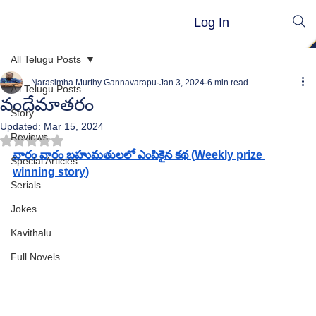
Log In
All Telugu Posts
Narasimha Murthy Gannavarapu
Jan 3, 2024
6 min read
All Telugu Posts
వందేమాత‌రం
Story
Updated:
Mar 15, 2024
Reviews
Rated NaN out of 5 stars.
వారం వారం బహుమతులలో ఎంపికైన కథ (Weekly prize 
Special Articles
winning story)
Serials
Jokes
Kavithalu
Full Novels