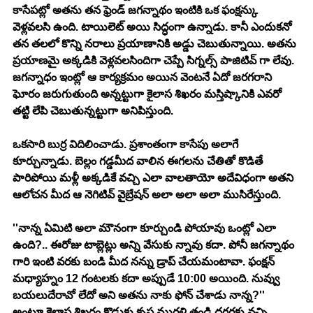
కాసేపట్లో అతను తన ఫ్రెండ్ జగన్నాథం ఇంటికి ఒక ఫంక్షన్కు 
వెళ్లవలసి ఉంది. టాయిలెట్ అయి సిద్ధంగా ఉన్నాడు. కానీ ఎందుకనో 
తన తలలో కొన్ని నరాలు ప్రయాణానికి అడ్డు చెబుతున్నాయి. అతను 
ప్రయాణమై అక్కడికి వెళ్లవలసిందిగా చెప్పే సిగ్నల్స్ పాజిటివ్ గా లేవు. 
జగన్నాధం ఇంట్లో ఆ కార్యక్రమం అయిన వెంటనే ఏదో జరగరాని 
ఘోరం జరుగుతుంది అన్నట్టుగా కైలాస శిఖరం మస్తిష్కానికి ఎవరో 
తట్టి లేపి చెబుతున్నట్టుగా అనిపిస్తుంది.
ఒకసారి బుర్ర విదిలించాడు. ప్రశాంతంగా కాసేపు అలాగే 
కూర్చున్నాడు. బెల్లం గడ్డమీద వాలిన ఈగలను చేతితో కొడితే 
పారిపోయి మళ్లీ అక్కడికే వచ్చి ఎలా వాలతాయో అదేవిధంగా అతని 
ఆలోచన మీద ఆ నెగిటివ్ వైబ్రేషన్ అలా అలా అలా ముసిరేస్తుంది.
''నాన్న ఏమిటి అలా మౌనంగా కూర్చుండి పోయావు ఒంట్లో ఎలా 
ఉంది?.. ఈరోజు టాబ్లెట్లు అన్ని వేసుకు న్నావు కదా. పోనీ జగన్నాథం 
గారి ఇంటి వరకు బండి మీద నన్ను డ్రాప్ చేయమంటావా. ఫంక్షన్ 
మధ్యాహ్నం 12 గంటలకు కదా అప్పుడే 10:00 అయింది. నువ్వు 
బయలుదేరావో లేదో అని అతను నాకు ఫోన్ చేశాడు నాన్న?'' 
అంటూ కైలాస శిఖరం కొడుకు కృష్ణ మురళి తండ్రి దగ్గరకు వచ్చి 