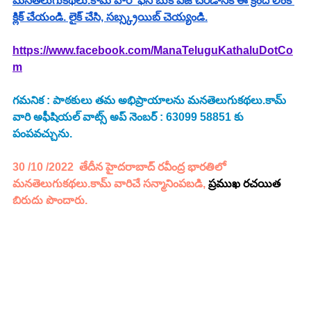
మనతెలుగుకథలు.కామ్ వారి  ఫేస్ బుక్ పేజీ చేరడానికి ఈ క్రింది లింక్ 
క్లిక్ చేయండి. లైక్ చేసి, సబ్స్క్రయిబ్ చెయ్యండి.
https://www.facebook.com/ManaTeluguKathaluDotCo
m
గమనిక : పాఠకులు తమ అభిప్రాయాలను మనతెలుగుకథలు.కామ్ 
వారి అఫీషియల్ వాట్స్ అప్ నెంబర్ : 63099 58851 కు 
పంపవచ్చును.
30 /10 /2022  తేదీన హైదరాబాద్ రవీంద్ర భారతిలో 
మనతెలుగుకథలు.కామ్ వారిచే సన్మానింపబడి, 
ప్రముఖ రచయిత
బిరుదు పొందారు.