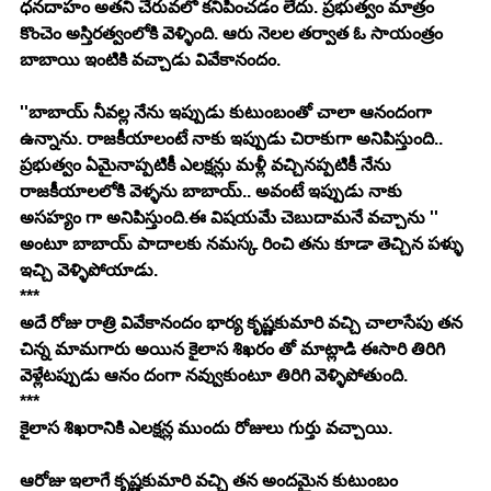
ధనదాహం అతని చేరువలో కనిపించడం లేదు. ప్రభుత్వం మాత్రం 
కొంచెం అస్తిరత్వంలోకి వెళ్ళింది. ఆరు నెలల తర్వాత ఓ సాయంత్రం 
బాబాయి ఇంటికి వచ్చాడు వివేకానందం.
''బాబాయ్ నీవల్ల నేను ఇప్పుడు కుటుంబంతో చాలా ఆనందంగా 
ఉన్నాను. రాజకీయాలంటే నాకు ఇప్పుడు చిరాకుగా అనిపిస్తుంది.. 
ప్రభుత్వం ఏమైనాప్పటికీ ఎలక్షన్లు మళ్లీ వచ్చినప్పటికీ నేను 
రాజకీయాలలోకి వెళ్ళను బాబాయ్.. అవంటే ఇప్పుడు నాకు 
అసహ్యం గా అనిపిస్తుంది.ఈ విషయమే చెబుదామనే వచ్చాను '' 
అంటూ బాబాయ్ పాదాలకు నమస్క రించి తను కూడా తెచ్చిన పళ్ళు 
ఇచ్చి వెళ్ళిపోయాడు.
***
అదే రోజు రాత్రి వివేకానందం భార్య కృష్ణకుమారి వచ్చి చాలాసేపు తన 
చిన్న మామగారు అయిన కైలాస శిఖరం తో మాట్లాడి ఈసారి తిరిగి 
వెళ్లేటప్పుడు ఆనం దంగా నవ్వుకుంటూ తిరిగి వెళ్ళిపోతుంది.
***
కైలాస శిఖరానికి ఎలక్షన్ల ముందు రోజులు గుర్తు వచ్చాయి.
ఆరోజు ఇలాగే కృష్ణకుమారి వచ్చి తన అందమైన కుటుంబం 