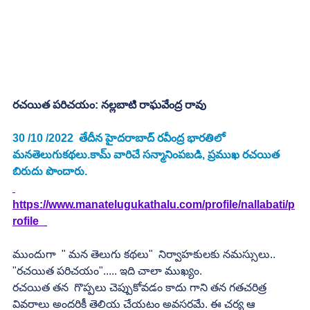
రచయిత పరిచయం: నల్లబాటి రాఘవేంద్ర రావు
30 /10 /2022  తేదీన హైదరాబాద్ రవీంద్ర భారతిలో 
మనతెలుగుకథలు.కామ్ వారిచే సన్మానింపబడి, ప్రముఖ రచయిత 
బిరుదు పొందారు.
https://www.manatelugukathalu.com/profile/nallabati/p
rofile  
ముందుగా  " మన తెలుగు కథలు"  నిర్వాహకులకు నమస్సులు..
"రచయిత పరిచయం"..... ఇది చాలా ముఖ్యం.
రచయిత తన  గొప్పలు చెప్పుకోవడం కాదు గాని తన గతచరిత్ర 
వివరాలు అందరికీ తెలియ చేయటం అవసరమే. ఈ చర్య ఆ 