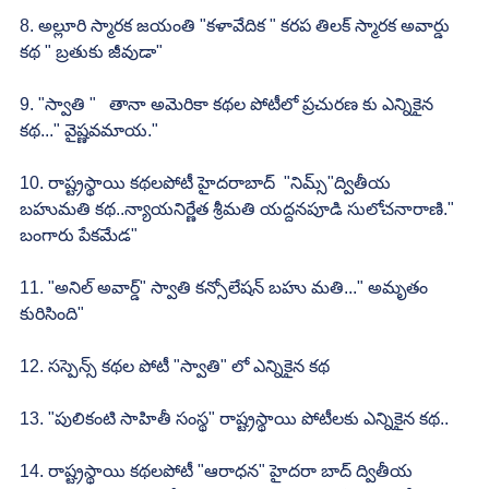
8. అల్లూరి స్మారక జయంతి "కళావేదిక " కరప తిలక్ స్మారక అవార్డు 
కథ " బ్రతుకు జీవుడా"
9. "స్వాతి "   తానా అమెరికా కథల పోటీలో ప్రచురణ కు ఎన్నికైన 
కథ..." వైష్ణవమాయ."
10. రాష్ట్రస్థాయి కథలపోటీ హైదరాబాద్  "నిమ్స్"ద్వితీయ 
బహుమతి కథ..న్యాయనిర్ణేత శ్రీమతి యద్దనపూడి సులోచనారాణి." 
బంగారు పేకమేడ"
11. "అనిల్ అవార్డ్" స్వాతి కన్సోలేషన్ బహు మతి..." అమృతం  
కురిసింది"
12. సస్పెన్స్ కథల పోటీ "స్వాతి" లో ఎన్నికైన కథ
13. "పులికంటి సాహితీ సంస్థ" రాష్ట్రస్థాయి పోటీలకు ఎన్నికైన కథ..
14. రాష్ట్రస్థాయి కథలపోటీ "ఆరాధన" హైదరా బాద్ ద్వితీయ 