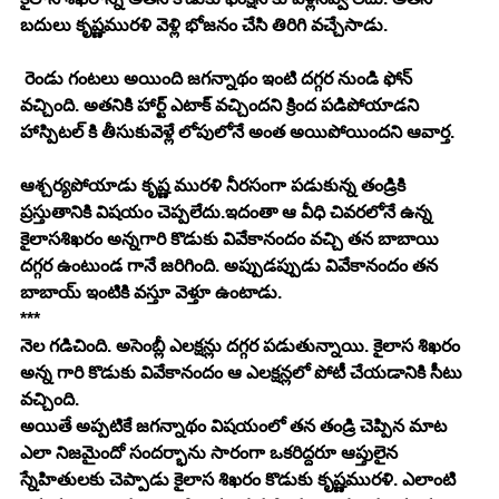
బదులు కృష్ణమురళి వెళ్లి భోజనం చేసి తిరిగి వచ్చేసాడు.
 రెండు గంటలు అయింది జగన్నాథం ఇంటి దగ్గర నుండి ఫోన్ 
వచ్చింది. అతనికి హార్ట్ ఎటాక్ వచ్చిందని క్రింద పడిపోయాడని 
హాస్పిటల్ కి తీసుకువెళ్లే లోపులోనే అంత అయిపోయిందని ఆవార్త.
ఆశ్చర్యపోయాడు కృష్ణ మురళి నీరసంగా పడుకున్న తండ్రికి 
ప్రస్తుతానికి విషయం చెప్పలేదు.ఇదంతా ఆ వీధి చివరలోనే ఉన్న 
కైలాసశిఖరం అన్నగారి కొడుకు వివేకానందం వచ్చి తన బాబాయి 
దగ్గర ఉంటుండ గానే జరిగింది. అప్పుడప్పుడు వివేకానందం తన 
బాబాయ్ ఇంటికి వస్తూ వెళ్తూ ఉంటాడు.
***
నెల గడిచింది. అసెంబ్లీ ఎలక్షన్లు దగ్గర పడుతున్నాయి. కైలాస శిఖరం 
అన్న గారి కొడుకు వివేకానందం ఆ ఎలక్షన్లలో పోటీ చేయడానికి సీటు 
వచ్చింది.
అయితే అప్పటికే జగన్నాథం విషయంలో తన తండ్రి చెప్పిన మాట 
ఎలా నిజమైందో సందర్భాను సారంగా ఒకరిద్దరూ ఆప్తులైన 
స్నేహితులకు చెప్పాడు కైలాస శిఖరం కొడుకు కృష్ణమురళి. ఎలాంటి 