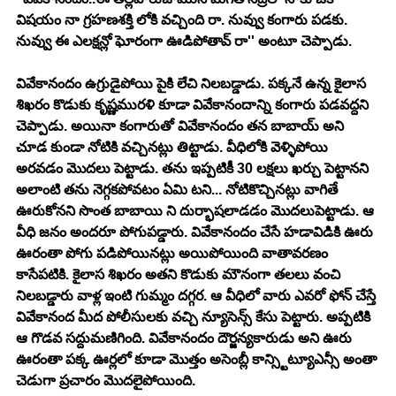
విషయం నా గ్రహణశక్తి లోకి వచ్చింది రా. నువ్వు కంగారు పడకు. 
నువ్వు ఈ ఎలక్షన్లో ఘోరంగా ఊడిపోతావ్ రా'' అంటూ చెప్పాడు.
వివేకానందం ఉగ్రుడైపోయి పైకి లేచి నిలబడ్డాడు. పక్కనే ఉన్న కైలాస 
శిఖరం కొడుకు కృష్ణమురళి కూడా వివేకానందాన్ని కంగారు పడవద్దని 
చెప్పాడు. అయినా కంగారుతో వివేకానందం తన బాబాయ్ అని 
చూడ కుండా నోటికి వచ్చినట్లు తిట్టాడు. వీధిలోకి వెళ్ళిపోయి 
అరవడం మొదలు పెట్టాడు. తను ఇప్పటికీ 30 లక్షలు ఖర్చు పెట్టానని 
అలాంటి తను నెగ్గకపోవటం ఏమి టని... నోటికొచ్చినట్లు వాగితే 
ఊరుకోనని సొంత బాబాయి ని దుర్భాషలాడడం మొదలుపెట్టాడు. ఆ 
వీధి జనం అందరూ పోగుపడ్డారు. వివేకానందం చేసే హడావిడికి ఊరు 
ఊరంతా పోగు పడిపోయినట్లు అయిపోయింది వాతావరణం 
కాసేపటికి. కైలాస శిఖరం అతని కొడుకు మౌనంగా తలలు వంచి 
నిలబడ్డారు వాళ్ల ఇంటి గుమ్మం దగ్గర. ఆ వీధిలో వారు ఎవరో ఫోన్ చేస్తే 
వివేకానంద మీద పోలీసులకు వచ్చి న్యూసెన్స్ కేసు పెట్టారు. అప్పటికి 
ఆ గొడవ సద్దుమణిగింది. వివేకానందం దౌర్జన్యకారుడు అని ఊరు 
ఊరంతా పక్క ఊర్లలో కూడా మొత్తం అసెంబ్లీ కాన్స్టిట్యూఎన్సీ అంతా 
చెడుగా ప్రచారం మొదలైపోయింది.