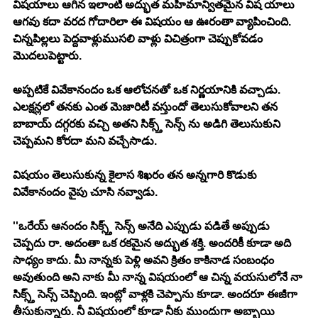
విషయాలు ఆగిన ఇలాంటి అద్భుత మహిమాన్వితమైన విష యాలు 
ఆగవు కదా వరద గోదారిలా ఈ విషయం ఆ ఊరంతా వ్యాపించింది. 
చిన్నపిల్లలు పెద్దవాళ్లుముసలి వాళ్లు విచిత్రంగా చెప్పుకోవడం 
మొదలుపెట్టారు.
అప్పటికే వివేకానందం ఒక ఆలోచనతో ఒక నిర్ణయానికి వచ్చాడు. 
ఎలక్షన్లలో తనకు ఎంత మెజారిటీ వస్తుందో తెలుసుకోవాలని తన 
బాబాయ్ దగ్గరకు వచ్చి అతని సిక్స్త్ సెన్స్ ను అడిగి తెలుసుకుని 
చెప్పమని కోరదా మని వచ్చేసాడు.
విషయం తెలుసుకున్న కైలాస శిఖరం తన అన్నగారి కొడుకు 
వివేకానందం వైపు చూసి నవ్వాడు.
''ఒరేయ్ ఆనందం సిక్స్త్ సెన్స్ అనేది ఎప్పుడు పడితే అప్పుడు 
చెప్పదు రా. అదంతా ఒక రకమైన అద్భుత శక్తి. అందరికీ కూడా అది 
సాధ్యం కాదు. మీ నాన్నకు పెళ్లి అవని క్రితం కాకినాడ సంబంధం 
అవుతుంది అని నాకు మీ నాన్న విషయంలో ఆ చిన్న వయసులోనే నా 
సిక్స్త్ సెన్స్ చెప్పింది. ఇంట్లో వాళ్లకి చెప్పాను కూడా. అందరూ ఈజీగా 
తీసుకున్నారు. నీ విషయంలో కూడా నీకు ముందుగా అబ్బాయి 