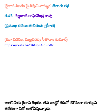
'కైలాస శిఖరం పై శివుని నాట్యం'
 తెలుగు కథ
రచన: 
నల్లబాటి రాఘవేంద్ర రావు
(ప్రముఖ రచయిత బిరుదు గ్రహీత)
(కథా పఠనం: మల్లవరపు సీతారాం కుమార్)
https://youtu.be/8AGpFGgFoXc
అతని పేరు కైలాస శిఖరం. తన ఇంట్లో గదిలో మౌనంగా కూర్చుని 
తదేకంగా ఏదో ఆలోచిస్తున్నాడు.