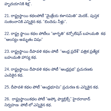
హృదయానికి శిక్ష".
21. రాష్ట్రస్థాయి కథలపోటీ "మైత్రేయ కళాసమితి" మెదక్.. పుస్తక 
సంకలనానికి ఎన్నికైన కథ. "బిందెడు నీళ్లు".
22. రాష్ట్ర స్థాయి కథల పోటీలు "జాగృతి" కన్సోలేషన్ బహుమతి  కథ 
"ఆలస్యం అమృతం విషం"
23. రాష్ట్రస్థాయి దీపావళి కథల పోటీ  "ఆంధ్ర ప్రదేశ్" పత్రిక ప్రత్యేక 
బహుమతి హాస్య కథ.
24. రాష్ట్రస్థాయి దీపావళి కథల పోటీ "ఆంధ్రప్రభ" ప్రచురణకు 
ఎంపికైన కథ.
25. దీపావళి కథల పోటీ "ఆంధ్రభూమి" ప్రచురణ కు ఎన్నికైన కథ.
26.  రాష్ట్రస్థాయికథల పోటీ "ఆప్కో ఫ్యాబ్రిక్స్" హైదరాబాద్ 
నిర్వహణ  పోటీ లో ఎన్నికైన కథ.