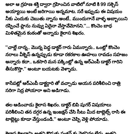
అలా ఆ గ్రహణ శక్తి ద్వారా గ్రహించిన వాటిలో నూటి కి 99 సక్సెస్ 
అయ్యాయి అంటే జరిగాయి అన్నమాట. సరే ఇప్పుడు ఈ విషయం 
నీకు ఎందుకు చెబుతు న్నాను అంటే.. ముందుగానే వాళ్ళ అబ్బాయిని 
రప్పించే ప్లాను నువ్వు ఏదైనా వేస్తావేమోనని.''... కొంచెం బాధ 
మిళితమైన కంఠంతో అన్నాడు కైలాస శిఖరం.
''చాల్లే నాన్న.. మొన్న పెద్ద డాక్టర్ గారు ఏమన్నారు.. ఒంట్లో కొంచెం 
నరాలు వీక్నెస్ ఉన్నప్పుడు కూడా రకరకాల ఊహలు రావడం సహజం 
అన్నారు కదా.. ఒకసారి మన పక్కింట్లో ఉన్న ఆర్ఎంపీ డాక్టర్ గారిని 
తీసుకొస్తా.'' అంటూ బయటకు వెళ్ళాడు.
కాసేపట్లో ఆర్ఎంపీ డాక్టర్గారి తో వచ్చాడు ఆయన పరిశీలించి రాత్రి 
సరిగా నిద్ర పోయారా అని అడిగాడు.
తల ఆడించాడు కైలాస శిఖరం. డాక్టర్ బిపి షుగర్ విషయాలు 
పరిశీలించి తన దగ్గర ఉన్న ఇంజక్షన్ చేసి సీటు మీద టాబ్లెట్స్ రాసి ఈ 
టాబ్లెట్లు కూడా వేస్తుండండి.'' అంటూ చెప్పి వెళ్లి పోయాడు.
కైలాస శిఖరాన్ని అతని కొడుకు ఫంక్షన్ కు వెళ్లనివ్వ లేదు. అతని 