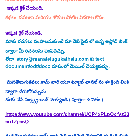
 ఇక్కడ క్లిక్ చేయండి. 
కథలు, నవలలు మరియు జోకుల పోటీల వివరాల కోసం
ఇక్కడ క్లిక్ చేయండి.
మాకు రచనలు పంపాలనుకుంటే మా వెబ్ సైట్ లో ఉన్న అప్లోడ్ లింక్ 
ద్వారా మీ రచనలను పంపవచ్చు.
లేదా  
story@manatelugukathalu.com
 కు text 
document/odt/docx రూపంలో మెయిల్ చెయ్యవచ్చు.
మనతెలుగుకథలు.కామ్ వారి యూ ట్యూబ్ ఛానల్ ను ఈ క్రింది లింక్ 
ద్వారా చేరుకోవచ్చును.
దయ చేసి సబ్స్క్రయిబ్ చెయ్యండి ( పూర్తిగా ఉచితం ).
https://www.youtube.com/channel/UCP4xPLpOxrVz33
eo1ZjlesQ