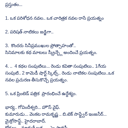
ప్రస్తుతం...
1. ఒక పరిశోధన నవల.. ఒక చారిత్రక నవల రాసే ప్రయత్నం
2. పరిషత్ నాటికలు జడ్జిగా..
3.  కొందరు సినీప్రముఖుల ప్రోత్సాహంతో..
సినిమాలకు కథ మాటలు స్క్రీన్ప్లే అందించే ప్రయత్నం.
4. ..  4 కథల సంపుటిలు... రెండు కవితా సంపుటిలు.. 1గేయ 
సంపుటి.. 2 కామెడీ షార్ట్ స్కిట్స్.. రెండు నాటికల సంపుటిలు..ఒక 
నవల ప్రచురణ తీసుకొచ్చే ప్రయత్నం.
5. ఒక ప్రింటెడ్ పత్రిక  ప్రారంభించే ఉద్దేశ్యం.
భార్య.. గోవిందీశ్వరి... హౌస్ వైఫ్.
కుమారుడు... వెంకట రామకృష్ణ .. బి.టెక్ సాఫ్ట్వేర్ ఇంజనీర్... 
మైక్రోసాఫ్ట్.. హైదరాబాద్.
కోడలు... మాధురీ లత..... ఎం ఫార్మసీ.