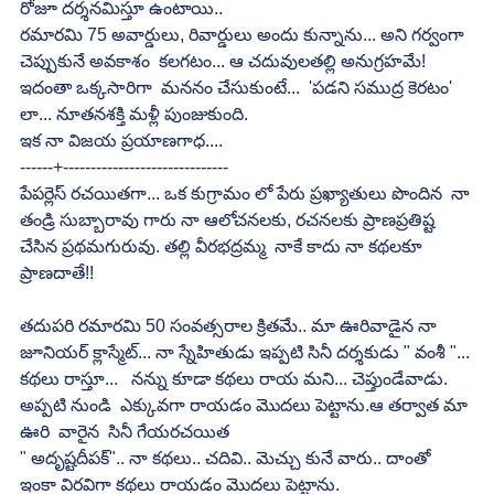
రోజూ దర్శనమిస్తూ ఉంటాయి..
రమారమి 75 అవార్డులు, రివార్డులు అందు కున్నాను... అని గర్వంగా 
చెప్పుకునే అవకాశం  కలగటం... ఆ చదువులతల్లి అనుగ్రహమే!
ఇదంతా ఒక్కసారిగా  మననం చేసుకుంటే...  'పడని సముద్ర కెరటం' 
లా... నూతనశక్తి మళ్లీ పుంజుకుంది.
ఇక నా విజయ ప్రయాణగాధ....
------+------------------------------
పేపర్లెస్ రచయితగా... ఒక కుగ్రామం లో పేరు ప్రఖ్యాతులు పొందిన  నా 
తండ్రి సుబ్బారావు గారు నా ఆలోచనలకు, రచనలకు ప్రాణప్రతిష్ట 
చేసిన ప్రథమగురువు. తల్లి వీరభద్రమ్మ  నాకే కాదు నా కథలకూ 
ప్రాణదాతే!!
తదుపరి రమారమి 50 సంవత్సరాల క్రితమే.. మా ఊరివాడైన నా 
జూనియర్ క్లాస్మేట్... నా స్నేహితుడు ఇప్పటి సినీ దర్శకుడు " వంశీ "... 
కథలు రాస్తూ...   నన్ను కూడా కథలు రాయ మని... చెప్తుండేవాడు. 
అప్పటి నుండి  ఎక్కువగా రాయడం మొదలు పెట్టాను.ఆ తర్వాత మా 
ఊరి  వారైన  సినీ గేయరచయిత 
" అదృష్టదీపక్".. నా కథలు.. చదివి.. మెచ్చు కునే వారు.. దాంతో 
ఇంకా విరవిగా కథలు రాయడం మొదలు పెట్టాను.