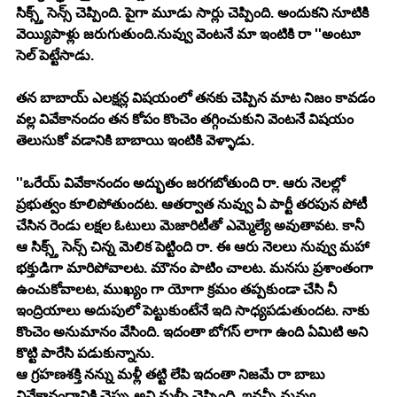
సిక్స్త్ సెన్స్ చెప్పింది. పైగా మూడు సార్లు చెప్పింది. అందుకని నూటికి 
వెయ్యిపాళ్లు జరుగుతుంది.నువ్వు వెంటనే మా ఇంటికి రా ''అంటూ 
సెల్ పెట్టేసాడు.
తన బాబాయ్ ఎలక్షన్ల విషయంలో తనకు చెప్పిన మాట నిజం కావడం 
వల్ల వివేకానందం తన కోపం కొంచెం తగ్గించుకుని వెంటనే విషయం 
తెలుసుకో వడానికి బాబాయి ఇంటికి వెళ్ళాడు.
''ఒరేయ్ వివేకానందం అద్భుతం జరగబోతుంది రా. ఆరు నెలల్లో 
ప్రభుత్వం కూలిపోతుందట. ఆతర్వాత నువ్వు ఏ పార్టీ తరపున పోటీ 
చేసిన రెండు లక్షల ఓటులు మెజారిటీతో ఎమ్మెల్యే అవుతావట. కానీ 
ఆ సిక్స్త్ సెన్స్ చిన్న మెలిక పెట్టింది రా. ఈ ఆరు నెలలు నువ్వు మహా 
భక్తుడిగా మారిపోవాలట. మౌనం పాటిం చాలట. మనసు ప్రశాంతంగా 
ఉంచుకోవాలట, ముఖ్యం గా యోగా క్రమం తప్పకుండా చేసి నీ 
ఇంద్రియాలు అదుపులో పెట్టుకుంటేనే ఇది సాధ్యపడుతుందట. నాకు 
కొంచెం అనుమానం వేసింది. ఇదంతా బోగస్ లాగా ఉంది ఏమిటి అని 
కొట్టి పారేసి పడుకున్నాను.
ఆ గ్రహణశక్తి నన్ను మళ్లీ తట్టి లేపి ఇదంతా నిజమే రా బాబు 
వివేకానందానికి చెప్పు అని మళ్ళీ చెప్పింది. ఇవన్నీ నువ్వు 