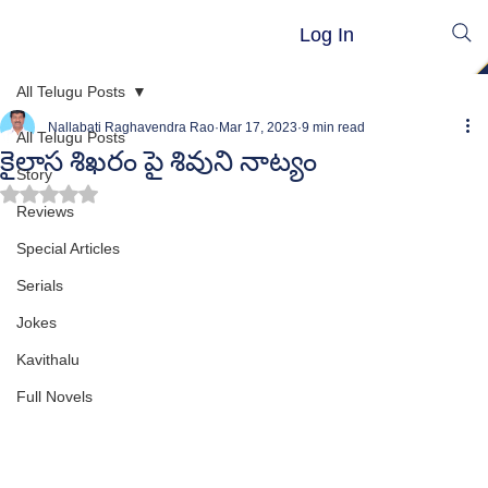
Log In
All Telugu Posts
Nallabati Raghavendra Rao
Mar 17, 2023
9 min read
All Telugu Posts
కైలాస శిఖరం పై శివుని నాట్యం
Story
Rated NaN out of 5 stars.
Reviews
Special Articles
Serials
Jokes
Kavithalu
Full Novels