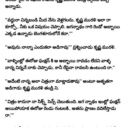
అన్నాడు.
''వద్దురా చిన్నబండి మీద నేను వెళ్లగలను. కృష్ణ మురళి ఇలా రా 
కూర్చో.. నీకు ఒక విషయం చెప్పాలి. జగన్నాథం గారి రెండో అబ్బాయి 
ఎక్కడ ఉన్నాడు బెంగళూరులోనే కదా.'''
''అవును నాన్నా ఎందుకలా అడిగావు''' ప్రశ్నించాడు కృష్ణ మురళి.
''వాళ్ళింట్లో ఈరోజు ఫంక్షన్ కి ఆ అబ్బాయి రావడం లేదని వాళ్ళ 
నాన్న నిన్ననే నాకు చెప్పాడు. కానీ రేపైనా రావలసి ఉంటుంది రా.''
''అదేంటి నాన్న అలా చిత్రంగా మాట్లాడతావు'' అంటూ ఆతృతగా 
అడిగాడు కృష్ణ మురళి తండ్రి ని.
''చిత్రం కాదురా నా సిక్స్త్ సెన్స్ చెబుతుంది. జగ న్నాథం ఇంట్లో ఫంక్షన్ 
అయిపోయాక ఈరోజు రెండు గంటలకి.. అతను ప్రాణం వదిలేస్తాడు 
రా.'''