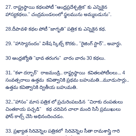
27. రాష్ట్రస్థాయి కథలపోటీ "ఆంధ్రప్రదేశ్పత్రిక" కు ఎన్నికైన 
హాస్యకథలు." చంద్రమండలంలో స్థలమును అమ్మబడును". 
28.దీపావళి కథల పోటీ "జాగృతి" పత్రిక కు ఎన్నికైన కథ.
29. "హాస్యానందం" విశేష స్కిట్స్ కొరకు.. "రైజింగ్ స్టార్".. అవార్డు.
30 ఆంధ్రజ్యోతి "భావ తరంగం"  వారం వారం 30 కథలు.
31. "కళా దర్బార్"  రాజమండ్రి.. రాష్ట్రస్థాయి  కవితలపోటీలలు... 4 
సంవత్సరాలు ఉత్తమ  కవిత్వానికి ప్రథమ బహుమతి...మూడుసార్లు.. 
ఉత్తమ కవిత్వానికి ద్వితీయ బహుమతి.
32.."హాసం" మాస పత్రిక లో ప్రచురింపబడిన  "చిరాకు దంపతులు 
చింతకాయ పచ్చడి"    కథ చదివిన చాలా మంది సినీ ప్రముఖులు  
ఫోన్ కాల్స్ చేసి అభినందించడం.
33. ప్రఖ్యాత సిరివెన్నెల పత్రికలో  సిరివెన్నెల సీతా రామశాస్త్రి గారి 