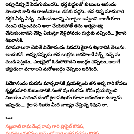
ఇప్పుడిప్పుడే పెరుగుతుందని.. భర్త బిడ్డలతో కుటుంబ ఆనందం 
పొందాలి కానీ ఈ రాజకీయాలు తనకు వద్దని.. తన చిన్న మామగారి 
దగ్గర ఏడ్చి ఏడ్చి.. వివేకానందాన్ని ఎలాగైనా ఒప్పించి రాజకీయాల 
నుంచి తప్పించమని అలా చేయకపోతే తను ఆత్మహత్య 
చేసుకుంటానని చెప్పి ఏడుస్తూ వెళ్లిపోవడం గుర్తుకు వచ్చింది... కైలాస 
శిఖరానికి.
మామూలుగా చెబితే వివేకానందం వినడని కైలాస శిఖరానికి తెలుసు. 
అందుకనే.. అప్పుడప్పుడు తన బుర్రను ఆవహించే సిక్స్త్ సెన్స్ ను 
ముడి పెట్టడం.. ఎలక్షన్లలో ఓడిపోతాడని అబద్ధం చెప్పటం..అలాగే 
భక్తుడుగా మారాలని మరోఅబద్ధం చెప్పటం జరిగింది.
వివేకానందం మనసు మార్చడానికి ప్రయత్నించి తన అన్న గారి కోడలు 
కృష్ణకుమారి కుటుంబానికి సంతో షం కలగడం కోసం ప్రయత్నించి 
విజయం సాధించ డంతో కైలాసశిఖరం కూడా ఆనందంగా ఉన్నాడు 
ఇప్పుడు.... కైలాస శిఖరం మీద నాట్యం చేస్తున్న శివుని లా.
****
నల్లబాటి రాఘవేంద్ర రావు గారి ప్రొఫైల్ కొరకు, 
మనతెలుగుకథలు.కామ్ లో వారి ఇతర రచనల కొరకు 