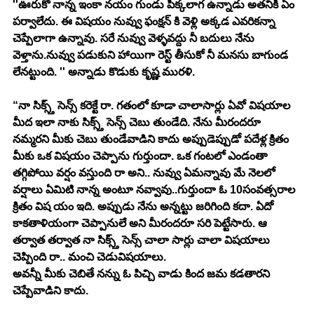
''ఊరుకో నాన్న ఇంకా నయం గుండు పిక్కలాగ ఉన్నాడు అతనికి ఏం 
పర్వాలేదు. ఈ విషయం నువ్వు ఫంక్షన్ కి వెళ్లి అక్కడ ఎవరికన్నా 
చెప్పేలాగా ఉన్నావు. సరే నువ్వు వెళ్ళవద్దు నీ బదులు నేను 
వెళ్తాను.నువ్వు పడుకుని హాయిగా రెస్ట్ తీసుకో నీ మనసు బాగుండ 
లేనట్టుంది. '' అన్నాడు కొడుకు కృష్ణ మురళి.
“నా సిక్స్త్ సెన్స్ కరెక్టే రా. గతంలో కూడా చాలాసార్లు ఏవో విషయాల 
మీద ఇలా నాకు సిక్స్త్ సెన్స్ చెబు తుండేది. నేను మీరందరూ 
నమ్మరని మీకు చెబు తుండేవాడిని కాదు అప్పుడెప్పుడో పదేళ్ల క్రితం 
మీకు ఒక విషయం చెప్పాను గుర్తుందా. ఒక గంటలో ఎండంతా 
తగ్గిపోయి వర్షం వస్తుంది రా అని.. నువ్వు ఏమన్నావు మే నెలలో 
వర్షాలు ఏమిటి నాన్న అంటూ నవ్వావు..గుర్తుందా ఓ 10సంవత్సరాల 
క్రితం విష యం ఇది. అప్పుడు నేను అన్నట్టు జరిగింది కదా. ఏదో 
కాకతాళియంగా చెప్పానులే అని మీరందరూ సరి పెట్టేసారు. ఆ 
తర్వాత తర్వాత నా సిక్స్త్ సెన్స్ చాలా సార్లు చాలా విషయాలు 
చెప్పింది రా.. మంచి చెడువిషయాలు.
అవన్నీ మీకు చెబితే నన్ను ఓ పిచ్చి వాడు కింద జమ కడతారని 
చెప్పేవాడిని కాదు.