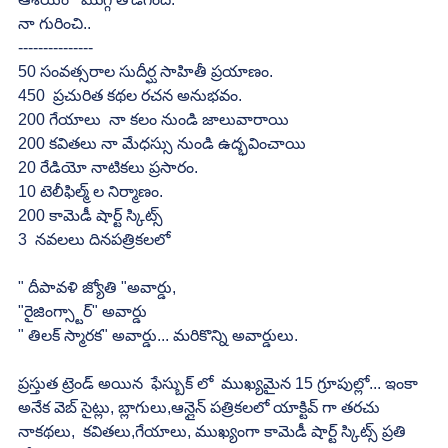
నా గురించి..
---------------
50 సంవత్సరాల సుదీర్ఘ సాహితీ ప్రయాణం.
450  ప్రచురిత కథల రచన అనుభవం.
200 గేయాలు  నా కలం నుండి జాలువారాయి
200 కవితలు నా మేధస్సు నుండి ఉద్భవించాయి
20 రేడియో నాటికలు ప్రసారం.
10 టెలీఫిల్మ్ ల నిర్మాణం.
200 కామెడీ షార్ట్ స్కిట్స్
3  నవలలు దినపత్రికలలో
" దీపావళి జ్యోతి "అవార్డు, 
"రైజింగ్స్టార్" అవార్డు
" తిలక్ స్మారక" అవార్డు... మరికొన్ని అవార్డులు.
ప్రస్తుత ట్రెండ్ అయిన  ఫేస్బుక్ లో  ముఖ్యమైన 15 గ్రూపుల్లో... ఇంకా 
అనేక వెబ్ సైట్లు, బ్లాగులు,ఆన్లైన్ పత్రికలలో యాక్టివ్ గా తరచు  
నాకథలు,  కవితలు,గేయాలు, ముఖ్యంగా కామెడీ షార్ట్ స్కిట్స్ ప్రతి 