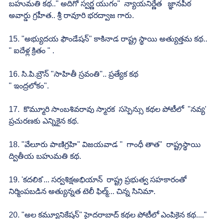
బహుమతి కథ.." అదిగో స్వర్ణ యుగం"  న్యాయనిర్ణేత   జ్ఞానపీఠ 
అవార్డు గ్రహీత.. శ్రీ రావూరి భరద్వాజ గారు.
15. "అభ్యుదయ ఫౌండేషన్" కాకినాడ రాష్ట్ర స్థాయి అత్యుత్తమ కథ.. 
" ఐదేళ్ల క్రితం " .
16. సి.పి.బ్రౌన్ "సాహితీ స్రవంతి".. ప్రత్యేక కథ
" ఇంద్రలోకం".
17.  కొమ్మూరి సాంబశివరావు స్మారక  సస్పెన్సు కథల పోటీలో  "నవ్య' 
ప్రచురణకు ఎన్నికైన కథ.
18. "వేలూరు పాణిగ్రహి" విజయవాడ "  గాంధీ తాత"  రాష్ట్రస్థాయి 
ద్వితీయ బహుమతి కథ.
19. 'కదలిక'... సర్వశిక్షఅభియాన్  రాష్ట్ర ప్రభుత్వ సహకారంతో 
నిర్మింపబడిన అత్యున్నత టెలీ ఫిల్మ్... చిన్న సినిమా.
20. "అల కమ్యూనికేషన్" హైదరాబాద్ కథల పోటీలో ఎంపికైన కథ...." 