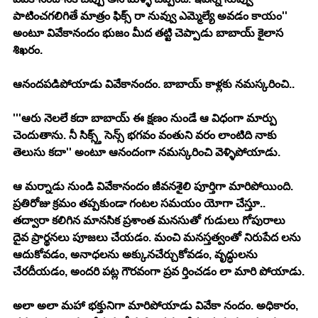
పాటించగలిగితే మాత్రం ఫిక్స్ రా నువ్వు ఎమ్మెల్యే అవడం కాయం'' 
అంటూ వివేకానందం భుజం మీద తట్టి చెప్పాడు బాబాయ్ కైలాస 
శిఖరం.
ఆనందపడిపోయాడు వివేకానందం. బాబాయ్ కాళ్లకు నమస్కరించి..
'''ఆరు నెలలే కదా బాబాయ్ ఈ క్షణం నుండే ఆ విధంగా మార్పు 
చెందుతాను. నీ సిక్స్త్ సెన్స్ భగవం వంతుని వరం లాంటిది నాకు 
తెలుసు కదా'' అంటూ ఆనందంగా నమస్కరించి వెళ్ళిపోయాడు.
ఆ మర్నాడు నుండి వివేకానందం జీవనశైలి పూర్తిగా మారిపోయింది. 
ప్రతిరోజు క్రమం తప్పకుండా గంటల సమయం యోగా చేస్తూ.. 
తద్వారా కలిగిన మానసిక ప్రశాంత మనసుతో గుడులు గోపురాలు 
దైవ ప్రార్థనలు పూజలు చేయడం. మంచి మనస్తత్వంతో నిరుపేద లను 
ఆదుకోవడం, అనాధలను అక్కునచేర్చుకోవడం, వృద్ధులను 
చేరదీయడం, అందరి పట్ల గౌరవంగా ప్రవ ర్తించడం లా మారి పోయాడు.
అలా అలా మహా భక్తునిగా మారిపోయాడు వివేకా నందం. అధికారం, 