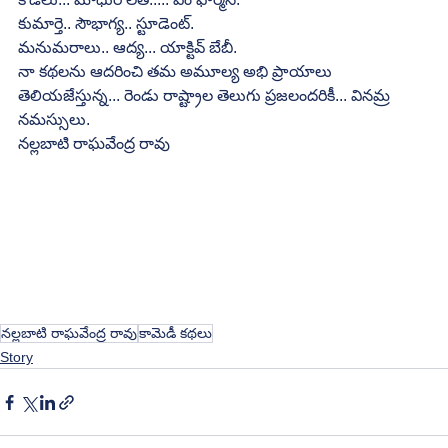
కుమార్తె.. సౌభాగ్య.. స్టూడెంట్.
మనుమరాలు.. ఆద్య... యాక్టివ్ బేబీ.
నా కథలను ఆదరించి తమ అమూల్య అభి ప్రాయాలు 
తెలియజేస్తున్న... రెండు రాష్ట్రాల తెలుగు ప్రజలందరికీ... వినమ్ర 
నమస్సులు.
నల్లబాటి రాఘవేంద్ర రావు
నల్లబాటి రాఘవేంద్ర రావు
కామెడీ కథలు
Story