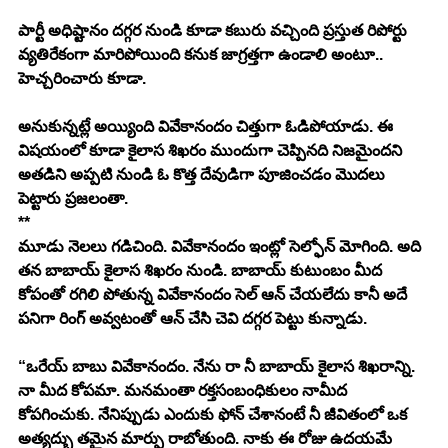
పార్టీ అధిష్టానం దగ్గర నుండి కూడా కబురు వచ్చింది ప్రస్తుత రిపోర్టు 
వ్యతిరేకంగా మారిపోయింది కనుక జాగ్రత్తగా ఉండాలి అంటూ.. 
హెచ్చరించారు కూడా.
అనుకున్నట్లే అయ్యింది వివేకానందం చిత్తుగా ఓడిపోయాడు. ఈ 
విషయంలో కూడా కైలాస శిఖరం ముందుగా చెప్పినది నిజమైందని 
అతడిని అప్పటి నుండి ఓ కొత్త దేవుడిగా పూజించడం మొదలు 
పెట్టారు ప్రజలంతా.
**
మూడు నెలలు గడిచింది. వివేకానందం ఇంట్లో సెల్ఫోన్ మోగింది. అది 
తన బాబాయ్ కైలాస శిఖరం నుండి. బాబాయ్ కుటుంబం మీద 
కోపంతో రగిలి పోతున్న వివేకానందం సెల్ ఆన్ చేయలేదు కానీ అదే 
పనిగా రింగ్ అవ్వటంతో ఆన్ చేసి చెవి దగ్గర పెట్టు కున్నాడు.
“ఒరేయ్ బాబు వివేకానందం. నేను రా నీ బాబాయ్ కైలాస శిఖరాన్ని. 
నా మీద కోపమా. మనమంతా రక్తసంబంధికులం నామీద 
కోపగించుకు. నేనిప్పుడు ఎందుకు ఫోన్ చేశానంటే నీ జీవితంలో ఒక 
అత్యద్భు తమైన మార్పు రాబోతుంది. నాకు ఈ రోజు ఉదయమే 