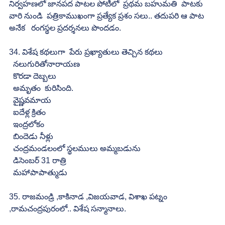
నిర్వహణలో జానపద పాటల పోటీలో  ప్రథమ బహుమతి  పాటకు 
వారి నుండి  పత్రికాముఖంగా ప్రత్యేక ప్రశం సలు.. తదుపరి ఆ పాట 
అనేక   రంగస్థల ప్రదర్శనలు పొందడం.
34. విశేష కథలుగా  పేరు ప్రఖ్యాతులు తెచ్చిన కథలు
  నలుగురితోనారాయణ
  కొరడా దెబ్బలు
  అమృతం  కురిసింది.
  వైష్ణవమాయ
  ఐదేళ్ల క్రితం
  ఇంద్రలోకం
  బిందెడు నీళ్లు
  చంద్రమండలంలో స్థలములు అమ్మబడును
  డిసెంబర్ 31 రాత్రి
  మహాపాపాత్ముడు
35. రాజమండ్రి ,కాకినాడ ,విజయవాడ, విశాఖ పట్నం 
,రామచంద్రపురంలో.. విశేష సన్మానాలు.