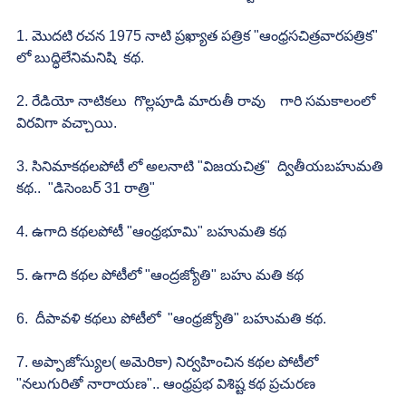
1. మొదటి రచన 1975 నాటి ప్రఖ్యాత పత్రిక "ఆంధ్రసచిత్రవారపత్రిక" 
లో బుద్ధిలేనిమనిషి  కథ.
2. రేడియో నాటికలు  గొల్లపూడి మారుతీ రావు    గారి సమకాలంలో 
విరవిగా వచ్చాయి.
3. సినిమాకథలపోటీ లో అలనాటి "విజయచిత్ర"  ద్వితీయబహుమతి 
కథ..  "డిసెంబర్ 31 రాత్రి"
4. ఉగాది కథలపోటీ "ఆంధ్రభూమి" బహుమతి కథ
5. ఉగాది కథల పోటీలో "ఆంద్రజ్యోతి" బహు మతి కథ
6.  దీపావళి కథలు పోటీలో  "ఆంధ్రజ్యోతి" బహుమతి కథ.
7. అప్పాజోస్యుల( అమెరికా) నిర్వహించిన కథల పోటీలో 
"నలుగురితో నారాయణ".. ఆంధ్రప్రభ విశిష్ట కథ ప్రచురణ