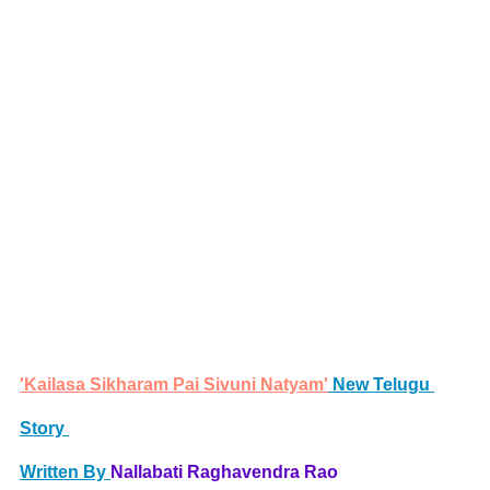
'Kailasa Sikharam Pai Sivuni Natyam'
 New Telugu 
Story 
Written By 
Nallabati Raghavendra Rao