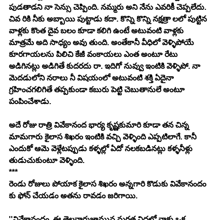
పుడతాడని నా సెన్సు చెప్పింది. నమ్మరు అని నేను ఎవరికీ చెప్పలేదు. 
చివ రికి నీకు అబ్బాయి పుట్టాడు కదా. కొన్ని కొన్ని నక్షత్రా లలో పుట్టిన 
వాళ్లకు కొంత దైవ బలం కూడా కలిగి ఉంటే అటువంటి వాళ్లకు 
మాత్రమే అది సాధ్యం అవు తుంది. అంతేకానీ వీధిలో వెళ్ళిపోయే 
కూరగాయలను పిలిచి కేజీ వంకాయలు ఎంత అంటూ రేటు 
అడిగినట్లు అడిగితే కుదరదు రా. ఇదిగో నువ్వు ఇంటికి వెళ్ళిపో. నా 
మెదడులోని నరాలు నీ విషయంలో అటువంటి శక్తి ఏదైనా 
గ్రహించగలిగితే తప్పకుండా కబురు పెట్టి చెబుతానులే అంటూ 
పంపించేశాడు.
అదే రోజు రాత్రి వివేకానంద భార్య కృష్ణకుమారి కూడా తన చిన్న 
మామగారు కైలాస శిఖరం ఇంటికి వచ్చి వెళ్ళింది ఎప్పటిలాగే. కానీ 
ఎందుకో ఆమె వెళ్లేటప్పుడు కళ్ళల్లో ఏదో నలకబడినట్లు కళ్ళనీళ్లు 
తుడుచుకుంటూ వెళ్ళింది.
***
రెండు రోజులు పోయాక కైలాస శిఖరం అన్నగారి కొడుకు వివేకానందం 
కు ఫోన్ చేయడం అతను రావడం జరిగాయి.
''వివేకానందం..ఈ తెల్లవారుజామున మగత నిద్రలో నాకు ఒక 