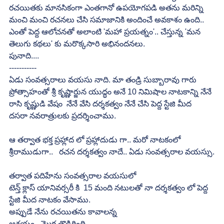
రచయితకు మానసికంగా ఎంతగానో ఉపయోగపడి అతను మరిన్ని 
మంచి మంచి రచనలు చేసి సమాజానికి అందించే అవకాశం ఉంది.. 
ఎంతో పెద్ద ఆలోచనతో అలాంటి 'మహా ప్రయత్నం'.. చేస్తున్న 'మన 
తెలుగు కథలు' కు మరొక్కసారి అభినందనలు.
పునాది....
-----------
ఏడు సంవత్సరాలు వయసు నాది. మా తండ్రి సుబ్బారావు గారు  
ప్రోత్సాహంతో శ్రీ కృష్ణార్జున యుద్ధం అనే 10 నిమిషాల నాటకాన్ని నేనే 
రాసి కృష్ణుడి వేషం  నేనే వేసి దర్శకత్వం నేనే చేసి పెద్ద స్టేజి మీద  
దసరా నవరాత్రులకు ప్రదర్శించాము.
ఆ తర్వాత భక్త ప్రహ్లాద లో ప్రహ్లాదుడు గా.. మరో నాటకంలో 
శ్రీరాముడుగా..   రచన దర్శకత్వం నాదే.. ఏడు సంవత్సరాల వయస్సు.
తర్వాత పదిహేను సంవత్సరాల వయసులో
టెన్త్ క్లాస్ యానివర్సరీ కి  15 మంది నటులతో నా దర్శకత్వం లో పెద్ద 
స్టేజి మీద నాటకం వేసాము.
అప్పుడే నేను రచయితను కావాలన్న
ఆశయం   మొగ్గ తొడిగింది.