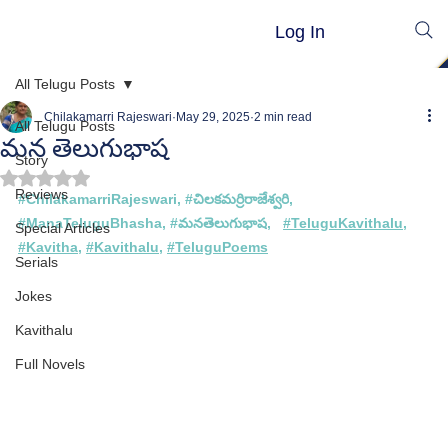
Log In
All Telugu Posts
Chilakamarri Rajeswari
May 29, 2025
2 min read
All Telugu Posts
మన తెలుగుభాష
Story
Rated NaN out of 5 stars.
Reviews
#
ChilakamarriRajeswari
, #
చిలకమర్రిరాజేశ్వరి
, 
#
ManaTeluguBhasha
, #
మనతెలుగుభాష
,  
#TeluguKavithalu
, 
Special Articles
#Kavitha
, 
#Kavithalu
, 
#TeluguPoems
Serials
Jokes
Kavithalu
Full Novels