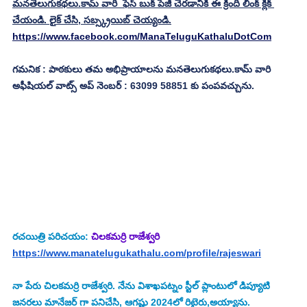
మనతెలుగుకథలు.కామ్ వారి  ఫేస్ బుక్ పేజీ చేరడానికి ఈ క్రింది లింక్ క్లిక్ 
చేయండి. లైక్ చేసి, సబ్స్క్రయిబ్ చెయ్యండి.
https://www.facebook.com/ManaTeluguKathaluDotCom
గమనిక : పాఠకులు తమ అభిప్రాయాలను మనతెలుగుకథలు.కామ్ వారి 
అఫీషియల్ వాట్స్ అప్ నెంబర్ : 63099 58851 కు పంపవచ్చును.
రచయిత్రి పరిచయం:
చిలకమర్రి రాజేశ్వరి
https://www.manatelugukathalu.com/profile/rajeswari
నా పేరు చిలకమర్రి రాజేశ్వరి. నేను విశాఖపట్నం స్టీల్ ప్లాంటులో డిప్యూటి 
జనరలు మానేజర్ గా పనిచేసి, ఆగష్టు 2024లో రిటైరు,అయ్యాను.