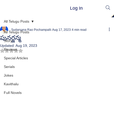
Log In
All Telugu Posts
Sudarsana Rao Pochampalli
Aug 17, 2023
4 min read
All Telugu Posts
పునర్జన్మ
Story
Updated:
Aug 19, 2023
Reviews
Rated NaN out of 5 stars.
Special Articles
Serials
Jokes
Kavithalu
Full Novels