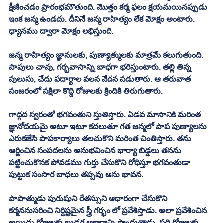
క్షీణించడం ప్రారంభమౌతుంది. మొత్తం కర్మ ఫలం క్షయమయినప్పుడు 
ఇంక జన్మ ఉండదు. దీనినే జన్మ రాహిత్యం లేక మోక్షం అంటారు. 
ధ్యానము ద్వారా మోక్షం లభిస్తుంది. 
జన్మ రాహిత్యం జ్ఞానులకు, పుణ్యాత్ములకు మాత్రమే కలుగుతుంది. 
పాపులు చావు, గర్భవాసాన్ని బాధగా భరిస్తుంటారు. తల్లి తిన్న 
పులుసు, చేదు పదార్థాల వలన వేదన పడుతారు. ఆ తరువాత 
పంజరంలో పక్షిలా కొద్ది రోజులకు క్రిందికి తిరుగుతారు. 
గాద్గద స్వరంతో భగవంతుని స్తుతిస్తారు. ఏడవ మాసానికి మరింత 
జ్ఞానోదయమై అటూ ఇటూ కదలుతూ గత జన్మలో పాప పుణ్యాలను 
ఎరుకజేసి పాపకార్యాలు తలచుకొని మరింత చింతిస్తారు. తను 
ఆర్జించిన సంపదలను అనుభవించిన భార్యా బిడ్డలు తనను 
పట్టించుకొనక పోవడము గుర్తు చేసుకొని రోధిస్తూ భగవంతుడా 
పుట్టుక సంసార బాధలు తప్పవు అను భావన. 
పాపాత్ముడు పురుషుని రేతస్సుని ఆధారంగా చేసుకొని 
కర్మననుసరించి నిర్దిష్టమైన స్త్రీ గర్భం లో ప్రవేశిస్తాడు. అలా ప్రవేశించిన 
అయిదు రోజులకు బుడగ ఆకారాన్ని పొందుతాడు. పది రోజులకు 