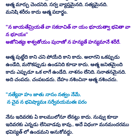
ఆత్మ మార్పు చెందనిది. సర్వ వ్యాప్తమైనది. సత్యమైనది. 
మనిషి శరీరం కాదు ఆత్మ పదార్థం. 
"న జాయతేమ్రియతే వా సకదాచిత్ నా యం భూయత్వా భవితా వా 
న భూయః"
అజోనిత్యః శాశ్వతోయం పురాణో న హన్యతే హన్యమానే శరీరే. 
ఆత్మ పుట్టేది కాని చని పోయేది కాని కాదు. అలాగని ఒకప్పుడు 
ఉండేది, మరొకప్పుడు ఉండనిది కూడా కాదు. ఆత్మ జనితమైంది 
కాదు ఎప్పుడూ ఒక లాగే ఉండేది. నాశనం లేనిది. సనాతనమైనది. 
అది చంపదు. చంపబడదు. దేహం నశించినా ఆత్మ నశించదు. 
"నత్యేవా హం జాతు నాసం నత్వం నేమే. 
 న చైవ న భవిష్యామః సర్వేవయమతః పరం 
నేను ఇదివరకు ఏ కాలములోనూ లేనట్లు కాదు. నువ్వు కూడా 
ఇదివరకు ఎన్నడు లేనివాడవు కావు.. అదే విధంగా మనమందరము 
భవిస్యత్ లో ఉండమని అనుకోవద్దు. 