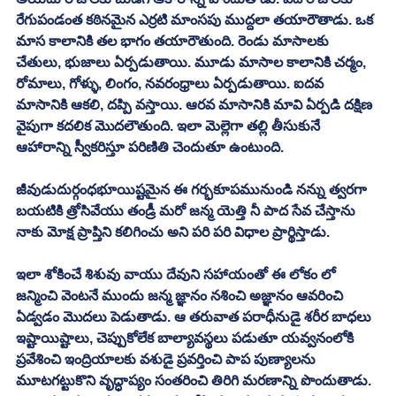
రేగుపండంత కఠినమైన ఎర్రటి మాంసపు ముద్దలా తయారౌతాడు. ఒక 
మాస కాలానికి తల భాగం తయారౌతుంది. రెండు మాసాలకు 
చేతులు, భుజాలు ఏర్పడుతాయి. మూడు మాసాల కాలానికి చర్మం, 
రోమాలు, గోళ్ళు, లింగం, నవరంధ్రాలు ఏర్పడుతాయి. ఐదవ 
మాసానికి ఆకలి, దప్పి వస్తాయి. ఆరవ మాసానికి మావి ఏర్పడి దక్షిణ 
వైపుగా కదలిక మొదలౌతుంది. ఇలా మెల్లెగా తల్లి తీసుకునే 
ఆహారాన్ని స్వీకరిస్తూ పరిణితి చెందుతూ ఉంటుంది. 
జీవుడుదుర్గంధభూయిష్టమైన ఈ గర్భకూపమునుండి నన్ను త్వరగా 
బయటికి త్రోసివేయు తండ్రీ మరో జన్మ యెత్తి నీ పాద సేవ చేస్తాను 
నాకు మోక్ష ప్రాప్తిని కలిగించు అని పరి పరి విధాల ప్రార్థిస్తాడు. 
ఇలా శోకించే శిశువు వాయు దేవుని సహాయంతో ఈ లోకం లో 
జన్మించి వెంటనే ముందు జన్మ జ్ఞానం నశించి అజ్ఞానం ఆవరించి 
ఏడ్వడం మొదలు పెడుతాడు. ఆ తరువాత పరాధీనుడై శరీర బాధలు 
ఇష్టాయిష్టాలు, చెప్పుకోలేక బాల్యావస్థలు పడుతూ యవ్వనంలోకి 
ప్రవేశించి ఇంద్రియాలకు వశుడై ప్రవర్తించి పాప పుణ్యాలను 
మూటగట్టుకొని వృద్ధాప్యం సంతరించి తిరిగి మరణాన్ని పొందుతాడు. 