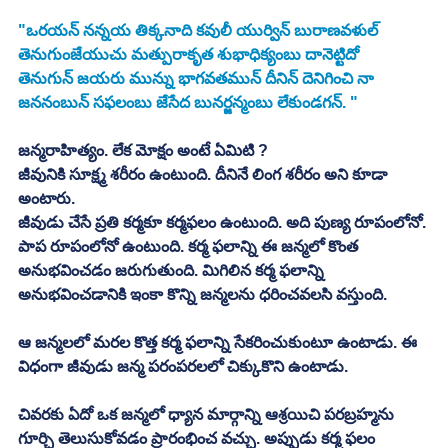
"ఒరయన్ నన్నయ తిక్కనాది కవులీ యుర్విన్ బురాణవళుల్
తెనుగుంజేయుచు మత్పురాకృత శుభాధిక్యంబు దానెట్టిదో
తెనుగున్ జయరు మున్ను భాగవతమున్ దీనిన్ దెనిగించి నా
జననంబున్ సఫలంబు జేసేద బునర్జన్మంబు లేకుండగన్. "
జన్మరాహిత్యం. లేక మోక్షం అంటే ఏమిటి ?
జీవునికి సూక్ష్మ శరీరం ఉంటుంది. దీనినే లింగ శరీరం అని కూడా 
అంటారు. 
జీవుడు చేసే ప్రతి కర్మకూ కర్మఫలం ఉంటుంది. అది పుణ్య రూపంలోనో. 
పాప రూపంలోనో ఉంటుంది. కర్మ ఫలాన్ని ఈ జన్మలో కొంత 
అనుభవించడం జరుగుతుంది. మిగిలిన కర్మ ఫలాన్ని 
అనుభవించడానికి ఇంకా కొన్ని జన్మలను ధరించవలసి వస్తుంది. 
ఆ జన్మలలో మరల కొత్త కర్మ ఫలాన్ని సేకరించుకుంటూ ఉంటాడు. ఈ 
విధంగా జీవుడు జన్మ పరంపరలలో చిక్కుకొని ఉంటాడు. 
చివరకు ఏదో ఒక జన్మలో ధ్యాన మార్గాన్ని ఆశ్రయిచి పరబ్రహ్మను 
గూర్చి తెలుసుకోవడం ప్రారంభించ వచ్చు. అప్పుడు కర్మ ఫలం 