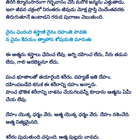
తిరిగి కర్మానుసారంగా గర్భవాసం చేసి మరొక జన్మను ఎత్తుతాడు. 
ఇలా జీవన చక్రంలో నిరంతరం జీవుడు మోక్ష ప్రాప్తి చెందేంతవరకు 
తిరుగుతూనే ఉంటాడని గరుడ పురాణం చెబుతుంది. 
నైనం ఛిందంది శస్త్రాణి నైనం దహంతి పావకః
న చైనం కేదయం త్వాపోన శోషయతి మారుతః
ఈ ఆత్మను శస్త్రాలు ఛేదించ లేవు, అగ్ని దహించ లేదు, నీరు తడుప 
లేదు, గాలి ఆరబెట్టనూ లేదు. 
పంచ భూతాలతో తయారైంది శరీరం. దహ్యతే ఇతి దేహం. 
దహింపబడేది కనుక ఈ శరీరాన్ని దహం అన్నారు. 
పాంచ భౌతిక శరీరాన్ని నాశనం చేయగలవన్నీ కూడాను ఆత్మను ఏమీ 
చేయ లేవు. 
దేహం యొక్క ధర్మం వేరు. ఆత్మ యొక్క ధర్మం వేరు. దేహం నశించేది. 
ఆత్మ నిత్యమైనది. 
శరీరం పుడుతుంది చస్తుంది. ఆత్మ పుట్టదు చావదు. 