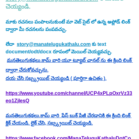
చెయ్యండి.
మాకు రచనలు పంపాలనుకుంటే మా వెబ్ సైట్ లో ఉన్న అప్లోడ్ లింక్ 
ద్వారా మీ రచనలను పంపవచ్చు.
లేదా  
story@manatelugukathalu.com
 కు text 
document/odt/docx రూపంలో మెయిల్ చెయ్యవచ్చు.
మనతెలుగుకథలు.కామ్ వారి యూ ట్యూబ్ ఛానల్ ను ఈ క్రింది లింక్ 
ద్వారా చేరుకోవచ్చును.
దయ చేసి సబ్స్క్రయిబ్ చెయ్యండి ( పూర్తిగా ఉచితం ).
https://www.youtube.com/channel/UCP4xPLpOxrVz33
eo1ZjlesQ
మనతెలుగుకథలు.కామ్ వారి  ఫేస్ బుక్ పేజీ చేరడానికి ఈ క్రింది లింక్ 
క్లిక్ చేయండి. లైక్ చేసి, సబ్స్క్రయిబ్ చెయ్యండి.
https://www.facebook.com/ManaTeluguKathaluDotCo