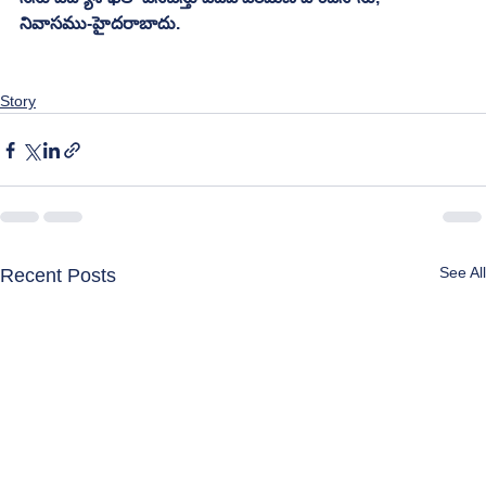
నివాసము-హైదరాబాదు.
Story
See All
Recent Posts