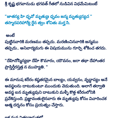
శ్రీ కృష్ణ భగవానుడు భగవత్ గీతలో నుడివిన విధమేమిటంటే
"జాతస్య హి ధృవో మృత్యుః ధృవం జన్మ మృత్యుస్యచ "
తస్మాదపరిహార్యే ర్దేన త్వం శోచితు మర్హ సి. 
 అంటే
పుట్టినవారికి మరణము తప్పదు. మరణించినవారికి జన్మము 
తప్పదు.. అనివార్యమగు ఈ విషయమును గూర్చి శోకించ తగదు. 
"దేహినోస్మిన్యథా దేహే కౌమారం, యౌవనం, జరా తథా దేహాంతర 
ప్రాప్తిర్తీరస్తత్ర న ముహ్యతి. "
ఈ మానుష శరీరం కష్ఠతరమైన బాల్యం, యవ్వనం, వృద్ధాప్యం అనే 
అవస్థలను దాటుకుంటూ ముందుకు వెడుతుంది. అలాగే తర్వాతి 
అవస్థ ఐన మృత్యువుని దాటుకుని మళ్ళీ కొత్త శరీరంలోనికి 
ప్రవేశిస్తుంది. ప్రజ్ఞావంతులైనవారు ఈ మృత్యువు కోసం విచారించక 
ఆత్మ దర్శనం కోసం ప్రయత్నం చేస్తారు. 
ఇక మన నిత్యవాడుకలో