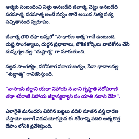
ఆత్మకు సంబంధించి విత్తు అనబడేది జీవాత్మ. చెట్టు అనబడేది 
పరమాత్మ. పరమాత్మ అంటే సర్వం తానే అయిన నిత్య సత్య 
సచ్చితానంద స్వరూపం. 
జీవాత్మ తొలి దఫా జన్మలో "సాధారణ ఆత్మ"గానే ఉంటుంది. 
దుష్ట సాంగత్యాలు, దుర్జన ప్రభావాలు, లౌకిక కోర్కెలు వాటికోసం చేసే 
దుష్కర్మల వల్ల "దుష్టాత్మ" గా మారుతుంది. 
సజ్జన సాంగత్యం, పరోపకార పరాయణత్వం, సేవా భావాలవల్ల 
"శుద్ధాత్మ" గావికసిస్తుంది. 
"వాసాంసి జీర్ణాని యథా విహాయ న వాని గృహ్ణతి నరోపరాణి
తథా శరీరాణి విహాయ జీర్ణాన్యన్యాని సం యాతి నవాని దేహి".
ఎలాగైతె మనందరం చిరిగిన బట్టలు వదిలి నూతన వస్త్ర ధారణ 
చేస్తామో అలాగే నిరుపయోగమైన ఈ శరీరాన్ని వదిలి ఆత్మ కొత్త 
దేహం లోనికి ప్రవేశిస్తుంది. 