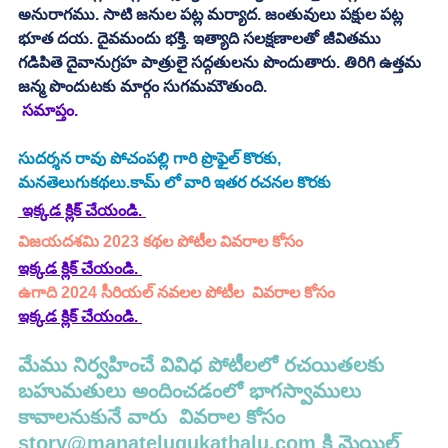
అనురాగము. సాటి జనుల పట్ల మర్యాద. జంతువులు పక్షుల పట్ల 
భూత దయ. దైవమందు భక్తి. ఇత్యాది సలక్షణాలతో జీవితము 
గడిపితె దైవానుగ్రహ పాత్రులై సద్గతులను పొందుతారు. తిరిగి ఉత్తమ 
జన్మ పొందుటకు మార్గం సుగమమౌతుంది. 
 సమాప్తం. 
సుదర్శన రావు పోచంపల్లి గారి ప్రొఫైల్ కొరకు, 
మనతెలుగుకథలు.కామ్ లో వారి ఇతర రచనల కొరకు 
 ఇక్కడ క్లిక్ చేయండి. 
విజయదశమి 2023 కథల పోటీల వివరాల కోసం
ఇక్కడ క్లిక్ చేయండి.
ఉగాది 2024 సీరియల్ నవలల పోటీల  వివరాల కోసం 
ఇక్కడ క్లిక్ చేయండి.
మేము నిర్వహించే వివిధ పోటీలలో రచయితలకు 
బహుమతులు అందించడంలో భాగస్వాములు 
కావాలనుకునే వారు  వివరాల కోసం 
story@manatelugukathalu.com
 కి మెయిల్ 