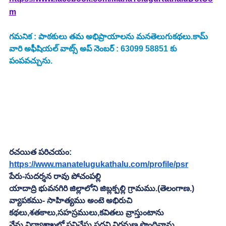
m
గమనిక : పాఠకులు తమ అభిప్రాయాలను మనతెలుగుకథలు.కామ్ 
వారి అఫీషియల్ వాట్స్ అప్ నెంబర్ : 63099 58851 కు 
పంపవచ్చును.
రచయిత పరిచయం:
https://www.manatelugukathalu.com/profile/psr
పేరు-సుదర్శన రావు పోచంపల్లి
యాదాద్రి భువనగిరి జిల్లాలోని జిబ్లక్పల్లి గ్రామము.(తెలంగాణ.)
వ్యాపకము- సాహిత్యము అంటె అభిరుచి
కథలు,శతకాలు,సహస్రములు,కవితలు వ్రాస్తుంటాను
నేను విద్యాశాఖలో పనిచేస్తు పదవి విరమణ పొందినాను,