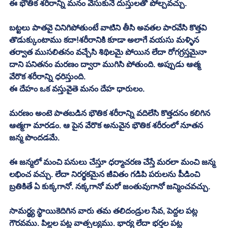
ఈ భౌతిక శరీరాన్ని మనం వేసుకునే దుస్తులతో పోల్చవచ్చు. 
బట్టలు పాతవై చినిగిపోతుంటే వాటిని తీసి అవతల పారవేసి కొత్తవి 
తొడుక్కుంటాము కదా!శరీరానికి కూడా అలాగే వయసు మళ్ళిన 
తర్వాత ముసలితనం వచ్చేసి శిథిలమై పోయిన లేదా రోగగ్రస్తమైనా 
దాని పనితనం మరణం ద్వారా ముగిసి పోతుంది. అప్పుడు ఆత్మ 
వేరొక శరీరాన్ని ధరిస్తుంది. 
ఈ దేహం ఒక వస్తువైతె మనం దేహ ధారులం. 
మరణం అంటె పాతబడిన భౌతిక శరీరాన్ని వదిలేసి కొత్తదనం కలిగిన 
ఆత్మగా మారడం. ఆ పైన వేరొక అనువైన భౌతిక శరీరంలో నూతన 
జన్మ పొందడమే. 
ఈ జన్మలో మంచి పనులు చేస్తూ ధర్మాచరణ చేస్తే మరలా మంచి జన్మ 
లభించ వచ్చు. లేదా నిరర్థకమైన జీవితం గడిపి పరులను పీడించి 
బ్రతికితే ఏ కుక్కగానో. నక్కగానో మరో జంతువుగానో జన్మించవచ్చు. 
సామర్థ్య స్థాయికెదిగిన వారు తమ తలిదండ్రుల సేవ, పెద్దల పట్ల 
గౌరవము. పిల్లల పట్ల వాత్సల్యము. భార్య లేదా భర్తల పట్ల 