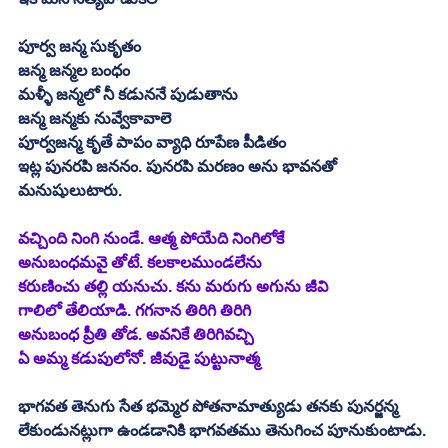
పూర్వ జన్మ సుకృతం
జన్మ జన్మల బంధం
మళ్ళీ జన్మలో నీ కడుననే పుడుతాను
జన్మ జన్మకు నువ్వేకావాలె
పూర్వజన్మ కృతే పాపం వ్యాధి రూపేణ పీడితం
ఇట్ల పునరపి జననం. పునరపి మరణం అను భావనతో 
మనుషులుటారు. 
వచ్చింది నింగి నుండే. ఆత్మ పోయేది నింగిలోకే
అనుబంధమవై తోటే. కలకాలముండలేను
కరుణించు తల్లి యనుచు. కను మరుగు అగును జీవి
గాలిలో తేలియాడి. గగనాన తిరిగి తిరిగి
అనుబంధ ప్రీతి తోడ. అవనికే తిరిగివచ్చి
ఏ అమ్మ కడుపులోనో. జీవుడై పుట్టునాత్మ
భాగవత తెనుగు సేత భమ్మెర పోతనామాత్యుడు తనకు పునర్జన్మ 
లేకుండునట్లుగా ఉండడానికి భాగవతము తెనుగించ పూనుకుంటాడు. 