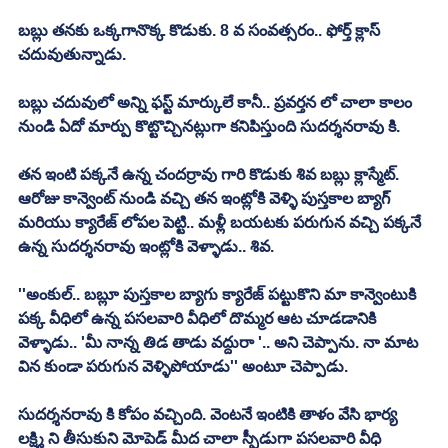
బబ్లు తనకు ఒక్కగానొక్క కొడుకు. 8 వ సంవత్సరం.. ఫోర్త్ క్లాస్ 
చదువుతున్నాడు. 
బబ్లు చదువులో అన్ని ఫస్ట్ మార్కులే కానీ.. ప్రవర్తన లో చాలా కాలం 
నుండి ఏదో మార్పు కొట్టొచ్చినట్లుగా కనిపిస్తుంది సుదర్శనరావు కి. 
తన ఇంటి పక్కనే ఉన్న చందర్రావు గారి కొడుకు శివ బబ్లు క్లాస్మేట్. 
ఆరోజు కాన్వెంట్ నుండి వచ్చి తన ఇంట్లోకి వెళ్ళి పుస్తకాల బ్యాగ్ 
మరియు క్యారేజ్ లోపల పెట్టి.. మళ్లీ బయటకు పరుగున వచ్చి పక్కనే 
ఉన్న సుదర్శనరావు ఇంట్లోకి వెళ్ళాడు.. శివ.
''అంకుల్.. బబ్లూ పుస్తకాల బ్యాగు క్యారేజ్ పట్టుకొని మా కాన్వెంటుకి 
పక్క వీధిలో ఉన్న పసలవారి వీధిలో దొమ్మర ఆట చూడడానికి 
వెళ్ళాడు.. 'మీ నాన్న తిడ తాడు వద్దురా '.. అని చెప్పాను. నా మాట 
విన కుండా పరుగున వెళ్ళిపోయాడు'' అంటూ చెప్పాడు. 
సుదర్శనరావు కి కోపం వచ్చింది. వెంటనే ఇంటికి తాళం వేసి భార్య 
లక్ష్మి ని తీసుకుని మోపెడ్ మీద చాలా స్పీడుగా పసలవారి వీధి 