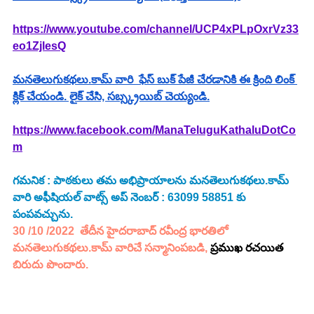
https://www.youtube.com/channel/UCP4xPLpOxrVz33
eo1ZjlesQ
మనతెలుగుకథలు.కామ్ వారి  ఫేస్ బుక్ పేజీ చేరడానికి ఈ క్రింది లింక్ 
క్లిక్ చేయండి. లైక్ చేసి, సబ్స్క్రయిబ్ చెయ్యండి.
https://www.facebook.com/ManaTeluguKathaluDotCo
m
గమనిక : పాఠకులు తమ అభిప్రాయాలను మనతెలుగుకథలు.కామ్ 
వారి అఫీషియల్ వాట్స్ అప్ నెంబర్ : 63099 58851 కు 
పంపవచ్చును.
30 /10 /2022  తేదీన హైదరాబాద్ రవీంద్ర భారతిలో 
మనతెలుగుకథలు.కామ్ వారిచే సన్మానింపబడి, 
ప్రముఖ రచయిత
బిరుదు పొందారు.