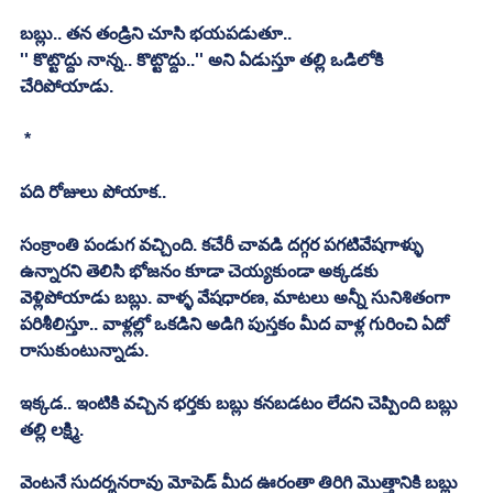
బబ్లు.. తన తండ్రిని చూసి భయపడుతూ.. 
'' కొట్టొద్దు నాన్న.. కొట్టొద్దు..'' అని ఏడుస్తూ తల్లి ఒడిలోకి 
చేరిపోయాడు. 
 *
పది రోజులు పోయాక.. 
సంక్రాంతి పండుగ వచ్చింది. కచేరీ చావడి దగ్గర పగటివేషగాళ్ళు 
ఉన్నారని తెలిసి భోజనం కూడా చెయ్యకుండా అక్కడకు 
వెళ్లిపోయాడు బబ్లు. వాళ్ళ వేషధారణ, మాటలు అన్నీ సునిశితంగా 
పరిశీలిస్తూ.. వాళ్లల్లో ఒకడిని అడిగి పుస్తకం మీద వాళ్ల గురించి ఏదో 
రాసుకుంటున్నాడు. 
ఇక్కడ.. ఇంటికి వచ్చిన భర్తకు బబ్లు కనబడటం లేదని చెప్పింది బబ్లు 
తల్లి లక్ష్మి. 
వెంటనే సుదర్శనరావు మోపెడ్ మీద ఊరంతా తిరిగి మొత్తానికి బబ్లు 