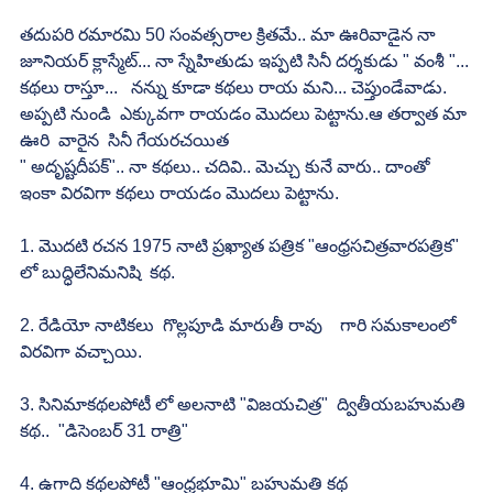
తదుపరి రమారమి 50 సంవత్సరాల క్రితమే.. మా ఊరివాడైన నా 
జూనియర్ క్లాస్మేట్... నా స్నేహితుడు ఇప్పటి సినీ దర్శకుడు " వంశీ "... 
కథలు రాస్తూ...   నన్ను కూడా కథలు రాయ మని... చెప్తుండేవాడు. 
అప్పటి నుండి  ఎక్కువగా రాయడం మొదలు పెట్టాను.ఆ తర్వాత మా 
ఊరి  వారైన  సినీ గేయరచయిత 
" అదృష్టదీపక్".. నా కథలు.. చదివి.. మెచ్చు కునే వారు.. దాంతో 
ఇంకా విరవిగా కథలు రాయడం మొదలు పెట్టాను.
1. మొదటి రచన 1975 నాటి ప్రఖ్యాత పత్రిక "ఆంధ్రసచిత్రవారపత్రిక" 
లో బుద్ధిలేనిమనిషి  కథ.
2. రేడియో నాటికలు  గొల్లపూడి మారుతీ రావు    గారి సమకాలంలో 
విరవిగా వచ్చాయి.
3. సినిమాకథలపోటీ లో అలనాటి "విజయచిత్ర"  ద్వితీయబహుమతి 
కథ..  "డిసెంబర్ 31 రాత్రి"
4. ఉగాది కథలపోటీ "ఆంధ్రభూమి" బహుమతి కథ