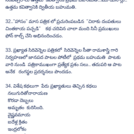
ఉత్తమ కవిత్వానికి ద్వితీయ బహుమతి.
32.."హాసం" మాస పత్రిక లో ప్రచురింపబడిన  "చిరాకు దంపతులు 
చింతకాయ పచ్చడి"    కథ చదివిన చాలా మంది సినీ ప్రముఖులు  
ఫోన్ కాల్స్ చేసి అభినందించడం.
33. ప్రఖ్యాత సిరివెన్నెల పత్రికలో  సిరివెన్నెల సీతా రామశాస్త్రి గారి 
నిర్వహణలో జానపద పాటల పోటీలో  ప్రథమ బహుమతి  పాటకు 
వారి నుండి  పత్రికాముఖంగా ప్రత్యేక ప్రశం సలు.. తదుపరి ఆ పాట 
అనేక   రంగస్థల ప్రదర్శనలు పొందడం.
34. విశేష కథలుగా  పేరు ప్రఖ్యాతులు తెచ్చిన కథలు
  నలుగురితోనారాయణ
  కొరడా దెబ్బలు
  అమృతం  కురిసింది.
  వైష్ణవమాయ
  ఐదేళ్ల క్రితం
  ఇంద్రలోకం