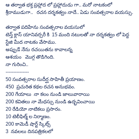
ఆ తర్వాత భక్త ప్రహ్లాద లో ప్రహ్లాదుడు గా.. మరో నాటకంలో 
శ్రీరాముడుగా..   రచన దర్శకత్వం నాదే.. ఏడు సంవత్సరాల వయస్సు.
తర్వాత పదిహేను సంవత్సరాల వయసులో
టెన్త్ క్లాస్ యానివర్సరీ కి  15 మంది నటులతో నా దర్శకత్వం లో పెద్ద 
స్టేజి మీద నాటకం వేసాము.
అప్పుడే నేను రచయితను కావాలన్న
ఆశయం   మొగ్గ తొడిగింది.
నా గురించి..
---------------
50 సంవత్సరాల సుదీర్ఘ సాహితీ ప్రయాణం.
450  ప్రచురిత కథల రచన అనుభవం.
200 గేయాలు  నా కలం నుండి జాలువారాయి
200 కవితలు నా మేధస్సు నుండి ఉద్భవించాయి
20 రేడియో నాటికలు ప్రసారం.
10 టెలీఫిల్మ్ ల నిర్మాణం.
200 కామెడీ షార్ట్ స్కిట్స్
3  నవలలు దినపత్రికలలో