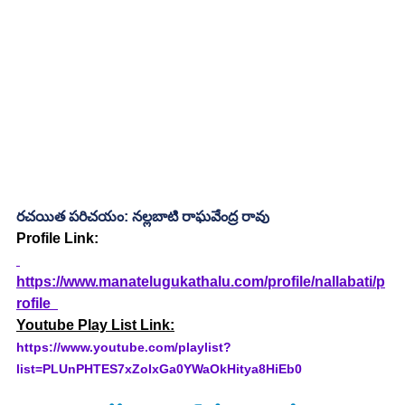
రచయిత పరిచయం: నల్లబాటి రాఘవేంద్ర రావు
Profile Link:
https://www.manatelugukathalu.com/profile/nallabati/p
rofile  
Youtube Play List Link:
https://www.youtube.com/playlist?
list=PLUnPHTES7xZoIxGa0YWaOkHitya8HiEb0