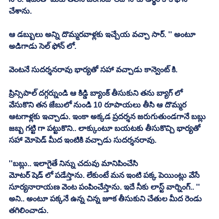
చేశాను. 
ఆ డబ్బులు అన్ని దొమ్మరవాళ్లకు ఇచ్చేయ వచ్చా సార్. '' అంటూ 
అడిగాడు సెల్ ఫోన్ లో. 
వెంటనే సుదర్శనరావు భార్యతో సహా వచ్చాడు కాన్వెంట్ కి. 
ప్రిన్సిపాల్ దగ్గర్నుండి ఆ కిడ్డి బ్యాంక్ తీసుకుని తను బ్యాగ్ లో 
వేసుకొని తన జేబులో నుండి 10 రూపాయలు తీసి ఆ దొమ్మర 
ఆటగాళ్లకు ఇచ్చాడు. ఇంకా అక్కడ ప్రదర్శన జరుగుతుండగానే బబ్లు 
జబ్బ గట్టి గా పట్టుకొని.. లాక్కుంటూ బయటకు తీసుకొచ్చి భార్యతో 
సహా మోపెడ్ మీద ఇంటికి వచ్చాడు సుదర్శనరావు. 
''బబ్లు.. ఇలాగైతే నిన్ను చదువు మానిపించేసి
మోటర్ షెడ్ లో పడేస్తాను. లేకుంటే మన ఇంటి పక్క పెయింట్లు వేసే 
సూర్యనారాయణ వెంట పంపించేస్తాను. ఇదే నీకు లాస్ట్ వార్నింగ్.. '' 
అని.. అంటూ పక్కనే ఉన్న చిన్న జూక తీసుకుని చేతుల మీద రెండు 
తగిలించాడు. 