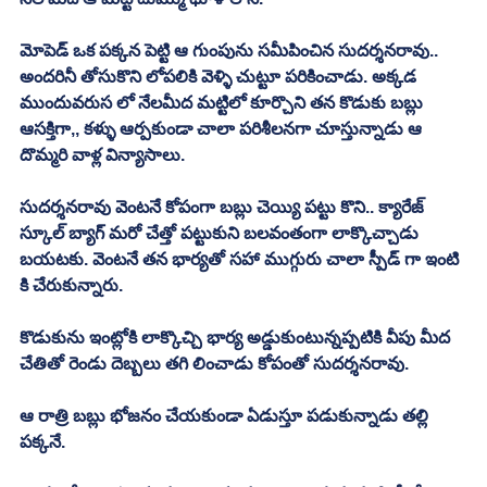
మోపెడ్ ఒక పక్కన పెట్టి ఆ గుంపును సమీపించిన సుదర్శనరావు.. 
అందరినీ తోసుకొని లోపలికి వెళ్ళి చుట్టూ పరికించాడు. అక్కడ 
ముందువరుస లో నేలమీద మట్టిలో కూర్చొని తన కొడుకు బబ్లు 
ఆసక్తిగా,, కళ్ళు ఆర్పకుండా చాలా పరిశీలనగా చూస్తున్నాడు ఆ 
దొమ్మరి వాళ్ల విన్యాసాలు. 
సుదర్శనరావు వెంటనే కోపంగా బబ్లు చెయ్యి పట్టు కొని.. క్యారేజ్ 
స్కూల్ బ్యాగ్ మరో చేత్తో పట్టుకుని బలవంతంగా లాక్కొచ్చాడు 
బయటకు. వెంటనే తన భార్యతో సహా ముగ్గురు చాలా స్పీడ్ గా ఇంటి 
కి చేరుకున్నారు. 
కొడుకును ఇంట్లోకి లాక్కొచ్చి భార్య అడ్డుకుంటున్నప్పటికి వీపు మీద 
చేతితో రెండు దెబ్బలు తగి లించాడు కోపంతో సుదర్శనరావు. 
ఆ రాత్రి బబ్లు భోజనం చేయకుండా ఏడుస్తూ పడుకున్నాడు తల్లి 
పక్కనే. 