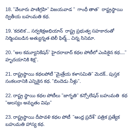
18. "వేలూరు పాణిగ్రహి" విజయవాడ "  గాంధీ తాత"  రాష్ట్రస్థాయి 
ద్వితీయ బహుమతి కథ.
19. 'కదలిక'... సర్వశిక్షఅభియాన్  రాష్ట్ర ప్రభుత్వ సహకారంతో 
నిర్మింపబడిన అత్యున్నత టెలీ ఫిల్మ్... చిన్న సినిమా.
20. "అల కమ్యూనికేషన్" హైదరాబాద్ కథల పోటీలో ఎంపికైన కథ...." 
హృదయానికి శిక్ష".
21. రాష్ట్రస్థాయి కథలపోటీ "మైత్రేయ కళాసమితి" మెదక్.. పుస్తక 
సంకలనానికి ఎన్నికైన కథ. "బిందెడు నీళ్లు".
22. రాష్ట్ర స్థాయి కథల పోటీలు "జాగృతి" కన్సోలేషన్ బహుమతి  కథ 
"ఆలస్యం అమృతం విషం"
23. రాష్ట్రస్థాయి దీపావళి కథల పోటీ  "ఆంధ్ర ప్రదేశ్" పత్రిక ప్రత్యేక 
బహుమతి హాస్య కథ.