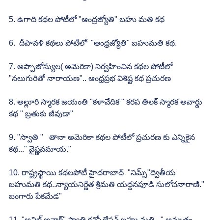
5. ఉగాది కథల పోటీలో "ఆంద్రజ్యోతి" బహు మతి కథ
6.  దీపావళి కథలు పోటీలో  "ఆంధ్రజ్యోతి" బహుమతి కథ.
7. అప్పాజోస్యుల( అమెరికా) నిర్వహించిన కథల పోటీలో 
"నలుగురితో నారాయణ".. ఆంధ్రప్రభ విశిష్ట కథ ప్రచురణ
8. అల్లూరి స్మారక జయంతి "కళావేదిక " కరప తిలక్ స్మారక అవార్డు 
కథ " బ్రతుకు జీవుడా"
9. "స్వాతి "   తానా అమెరికా కథల పోటీలో ప్రచురణ కు ఎన్నికైన 
కథ..." వైష్ణవమాయ."
10. రాష్ట్రస్థాయి కథలపోటీ హైదరాబాద్  "నిమ్స్"ద్వితీయ 
బహుమతి కథ..న్యాయనిర్ణేత శ్రీమతి యద్దనపూడి సులోచనారాణి." 
బంగారు పేకమేడ"
11. "అనిల్ అవార్డ్" స్వాతి కన్సోలేషన్ బహు మతి..." అమృతం  