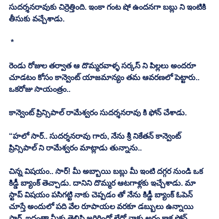
సుదర్శనరావుకు చిర్రెత్తింది. ఇంకా గంట షో ఉందనగా బబ్లు ని ఇంటికి 
తీసుకు వచ్చేశాడు. 
 *
రెండు రోజుల తర్వాత ఆ దొమ్మరవాళ్ళ సర్కస్ ని పిల్లలు అందరూ 
చూడటం కోసం కాన్వెంట్ యాజమాన్యం తమ ఆవరణలో పెట్టారు.. 
ఒకరోజు సాయంత్రం.. 
కాన్వెంట్ ప్రిన్సిపాల్ రామేశ్వరం సుదర్శనరావు కి ఫోన్ చేశాడు. 
“హలో సార్.. సుదర్శనరావు గారు, నేను శ్రీ నికేతన్ కాన్వెంట్ 
ప్రిన్సిపాల్ ని రామేశ్వరం మాట్లాడు తున్నాను.. 
చిన్న విషయం.. సార్! మీ అబ్బాయి బబ్లు మీ ఇంటి దగ్గర నుండి ఒక 
కిడ్డీ బ్యాంక్ తెచ్చాడు. దానిని దొమ్మర ఆటగాళ్లకు ఇచ్చేశాడు. మా 
స్టాప్ విషయం పసిగట్టి నాకు చెప్పడం తో నేను కిడ్డీ బ్యాంక్ ఓపెన్ 
చూస్తే అందులో పది వేల రూపాయల వరకూ డబ్బులు ఉన్నాయి 
సార్. ఇదంతా మీకు తెలిసి జరిగిందో లేదో నాకు అర్థం కాక ఫోన్ 