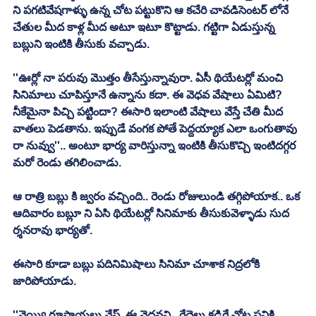
ని పగటివేషగాళ్ళు ఉన్న చోట పట్టుకొని ఆ కచేరి చావడిసెంటర్ లోనే 
చేతుల మీద కాళ్ల మీద అటూ ఇటూ కొట్టాడు. గట్టిగా ఏడుస్తున్న 
బబ్లుని ఇంటికి తీసుకు వచ్చాడు. 
''ఊర్లో నా పరువు మొత్తం తీసేస్తున్నావురా. ఏసీ థియేటర్లో మంచి 
సినిమాలు చూపిస్తూనే ఉన్నాను కదా. ఈ వెధవ వేషాలు ఏమిటి? 
నీకేమైనా పిచ్చి పట్టిందా? ఈసారి ఇలాంటి వేషాలు వేస్తే చేతి మీద 
వాతలు పెడతాను. ఇప్పుడే వంగక పోతే పెద్దయ్యాక ఎలా ఒంగుతావు 
రా నువ్వు''.. అంటూ భార్య వారిస్తున్నా ఇంటికి తీసుకొచ్చి ఇంటిదగ్గర 
మరో రెండు తగిలించాడు. 
ఆ రాత్రి బబ్లు కి జ్వరం వచ్చింది.. రెండు రోజులుండి తగ్గిపోయాక.. ఒక 
ఆదివారం బబ్లూ ని ఏసి థియేటర్లో సినిమాకు తీసుకువెళ్ళాడు సుద 
ర్శనరావు భార్యతో. 
ఈసారి కూడా బబ్లు పదినిమిషాలు సినిమా చూశాక నిద్రలోకి 
జారిపోయాడు. 
''వెయ్యి రూపాయలు వేస్ట్. ఈ వెధవని.. గేదెలు కడిగే చోట పనికి 