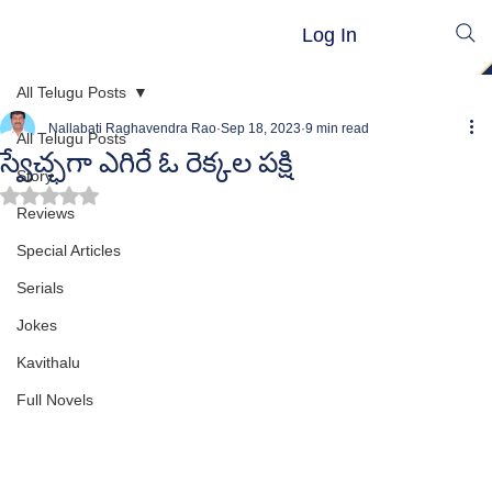
Log In
All Telugu Posts
Nallabati Raghavendra Rao
Sep 18, 2023
9 min read
All Telugu Posts
స్వేచ్ఛగా ఎగిరే ఓ రెక్కల పక్షి
Story
Rated NaN out of 5 stars.
Reviews
Special Articles
Serials
Jokes
Kavithalu
Full Novels