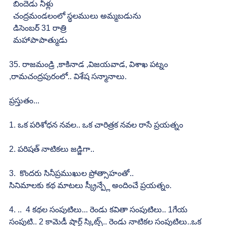
  బిందెడు నీళ్లు
  చంద్రమండలంలో స్థలములు అమ్మబడును
  డిసెంబర్ 31 రాత్రి
  మహాపాపాత్ముడు
35. రాజమండ్రి ,కాకినాడ ,విజయవాడ, విశాఖ పట్నం 
,రామచంద్రపురంలో.. విశేష సన్మానాలు.
ప్రస్తుతం...
1. ఒక పరిశోధన నవల.. ఒక చారిత్రక నవల రాసే ప్రయత్నం
2. పరిషత్ నాటికలు జడ్జిగా..
3.  కొందరు సినీప్రముఖుల ప్రోత్సాహంతో..
సినిమాలకు కథ మాటలు స్క్రీన్ప్లే అందించే ప్రయత్నం.
4. ..  4 కథల సంపుటిలు... రెండు కవితా సంపుటిలు.. 1గేయ 
సంపుటి.. 2 కామెడీ షార్ట్ స్కిట్స్.. రెండు నాటికల సంపుటిలు..ఒక 