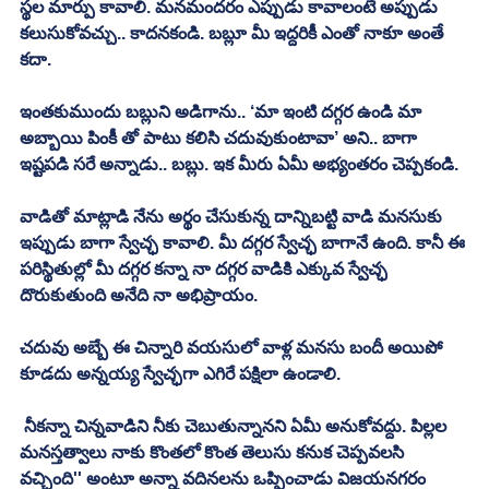
స్థల మార్పు కావాలి. మనమందరం ఎప్పుడు కావాలంటే అప్పుడు 
కలుసుకోవచ్చు.. కాదనకండి. బబ్లూ మీ ఇద్దరికీ ఎంతో నాకూ అంతే 
కదా. 
ఇంతకుముందు బబ్లుని అడిగాను.. ‘మా ఇంటి దగ్గర ఉండి మా 
అబ్బాయి పింకీ తో పాటు కలిసి చదువుకుంటావా’ అని.. బాగా 
ఇష్టపడి సరే అన్నాడు.. బబ్లు. ఇక మీరు ఏమీ అభ్యంతరం చెప్పకండి. 
వాడితో మాట్లాడి నేను అర్థం చేసుకున్న దాన్నిబట్టి వాడి మనసుకు 
ఇప్పుడు బాగా స్వేచ్ఛ కావాలి. మీ దగ్గర స్వేచ్ఛ బాగానే ఉంది. కానీ ఈ 
పరిస్థితుల్లో మీ దగ్గర కన్నా నా దగ్గర వాడికి ఎక్కువ స్వేచ్ఛ 
దొరుకుతుంది అనేది నా అభిప్రాయం. 
చదువు అబ్బే ఈ చిన్నారి వయసులో వాళ్ల మనసు బందీ అయిపో 
కూడదు అన్నయ్య స్వేచ్ఛగా ఎగిరే పక్షిలా ఉండాలి. 
 నీకన్నా చిన్నవాడిని నీకు చెబుతున్నానని ఏమీ అనుకోవద్దు. పిల్లల 
మనస్తత్వాలు నాకు కొంతలో కొంత తెలుసు కనుక చెప్పవలసి 
వచ్చింది'' అంటూ అన్నా వదినలను ఒప్పించాడు విజయనగరం 