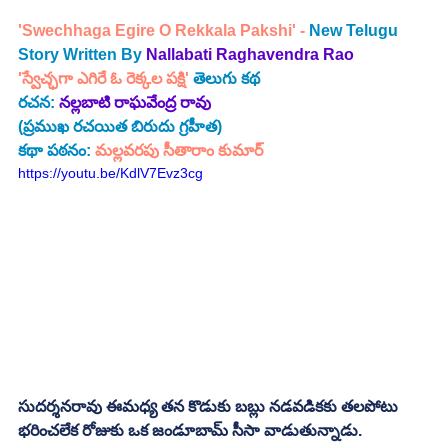
'Swechhaga Egire O Rekkala Pakshi' - 
New Telugu 
Story Written By 
Nallabati Raghavendra Rao
'స్వేచ్ఛగా ఎగిరే ఓ రెక్కల పక్షి' 
తెలుగు కథ
రచన:
నల్లబాటి రాఘవేంద్ర రావు 
(ప్రముఖ రచయిత బిరుదు గ్రహీత)
కథా పఠనం:
 మల్లవరపు సీతారాం కుమార్
https://youtu.be/KdlV7Evz3cg
సుదర్శనరావు ఈమధ్య తన కొడుకు బబ్లు నడవడికకు తలపోటు 
భరించలేక రోజుకు ఒక జండూబామ్ సీసా వాడుతున్నాడు. 