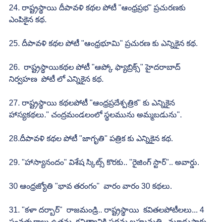
24. రాష్ట్రస్థాయి దీపావళి కథల పోటీ "ఆంధ్రప్రభ" ప్రచురణకు 
ఎంపికైన కథ.
25. దీపావళి కథల పోటీ "ఆంధ్రభూమి" ప్రచురణ కు ఎన్నికైన కథ.
26.  రాష్ట్రస్థాయికథల పోటీ "ఆప్కో ఫ్యాబ్రిక్స్" హైదరాబాద్ 
నిర్వహణ  పోటీ లో ఎన్నికైన కథ.
27. రాష్ట్రస్థాయి కథలపోటీ "ఆంధ్రప్రదేశ్పత్రిక" కు ఎన్నికైన 
హాస్యకథలు." చంద్రమండలంలో స్థలమును అమ్మబడును". 
28.దీపావళి కథల పోటీ "జాగృతి" పత్రిక కు ఎన్నికైన కథ.
29. "హాస్యానందం" విశేష స్కిట్స్ కొరకు.. "రైజింగ్ స్టార్".. అవార్డు.
30 ఆంధ్రజ్యోతి "భావ తరంగం"  వారం వారం 30 కథలు.
31. "కళా దర్బార్"  రాజమండ్రి.. రాష్ట్రస్థాయి  కవితలపోటీలలు... 4 
సంవత్సరాలు ఉత్తమ  కవిత్వానికి ప్రథమ బహుమతి...మూడుసార్లు.. 