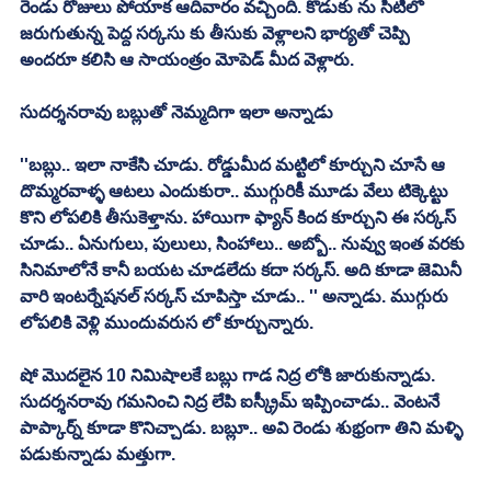
రెండు రోజులు పోయాక ఆదివారం వచ్చింది. కొడుకు ను సిటీలో 
జరుగుతున్న పెద్ద సర్కసు కు తీసుకు వెళ్లాలని భార్యతో చెప్పి 
అందరూ కలిసి ఆ సాయంత్రం మోపెడ్ మీద వెళ్లారు. 
సుదర్శనరావు బబ్లుతో నెమ్మదిగా ఇలా అన్నాడు
''బబ్లు.. ఇలా నాకేసి చూడు. రోడ్డుమీద మట్టిలో కూర్చుని చూసే ఆ 
దొమ్మరవాళ్ళ ఆటలు ఎందుకురా.. ముగ్గురికీ మూడు వేలు టిక్కెట్టు 
కొని లోపలికి తీసుకెళ్తాను. హాయిగా ఫ్యాన్ కింద కూర్చుని ఈ సర్కస్ 
చూడు.. ఏనుగులు, పులులు, సింహాలు.. అబ్బో.. నువ్వు ఇంత వరకు 
సినిమాలోనే కానీ బయట చూడలేదు కదా సర్కస్. అది కూడా జెమినీ 
వారి ఇంటర్నేషనల్ సర్కస్ చూపిస్తా చూడు.. '' అన్నాడు. ముగ్గురు 
లోపలికి వెళ్లి ముందువరుస లో కూర్చున్నారు. 
షో మొదలైన 10 నిమిషాలకే బబ్లు గాడ నిద్ర లోకి జారుకున్నాడు. 
సుదర్శనరావు గమనించి నిద్ర లేపి ఐస్క్రీమ్ ఇప్పించాడు.. వెంటనే 
పాప్కార్న్ కూడా కొనిచ్చాడు. బబ్లూ.. అవి రెండు శుభ్రంగా తిని మళ్ళి 
పడుకున్నాడు మత్తుగా. 