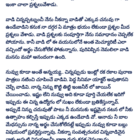
ఇంకా చాలా ప్రశ్నలువేశాడు. 
వాడి చిన్నప్పట్నుంచీ నేను నీకన్నా వాడితో ఎక్కువ చనువు గా 
ఉండేవాడిని కనుక నా దగ్గర ఏ మాత్రం భయం లేకుండా ప్రశ్నల మీద 
ప్రశ్నలు వేశాడు. వాడి ప్రశ్నలకు సంపూర్తిగా నేను సమాధానం చెప్పలేక 
పోయాను. కానీ వాడి లో ఈ వయసులోనే అంత మెచ్యూరిటీ ఎలా 
వచ్చిందో అర్థం చేసుకోలేక పోతున్నాను. పురివిప్పిన నెమలిలా వాడి 
మనసు మహా ఆనందంగా ఉంది. 
నువ్వు కూడా అంతే అన్నయ్య.. చిన్నప్పుడు ఇంట్లో రక రకాల పురాణ 
పాత్రలు నటించి చూపించే వాడివి. పెద్ద సినిమా యాక్టర్ అవుతానని 
చెప్పే వాడివి. నాన్న నిన్ను కొట్టి తిట్టి ఇంజనీర్ లో జాయిన్ 
చేయించాడు. ఇష్టం లేని నువ్వు అది కూడా పూర్తి చేయలేక ఇదిగో 
ఇప్పుడు ఈ చిన్న ఉద్యోగం లో సుఖం లేకుండా బ్రతికేస్తున్నావ్. 
అప్పుడే నిన్ను చదువుతో పాటు నీ మనసుకు ఇష్టమైన నటన లో నీకు 
ఉత్సాహం కల్పిస్తే ఇప్పుడు ఎక్కడ ఉండేవాడి వో. ఆనాడు నీ బాల 
మేధస్సును నాన్న అర్థం చేసుకోలేనట్లే ఇప్పుడు నువ్వు కూడా బబ్లు 
విషయంలో ప్రవర్తిస్తున్నావు. నీకన్నా సంవత్సరంనర చిన్నవాడినైన 
నాకు అప్పటి విషయాలన్నీ బాగా గుర్తు కనక చెప్తున్నాను. 