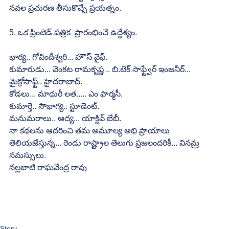
నవల ప్రచురణ తీసుకొచ్చే ప్రయత్నం.
5. ఒక ప్రింటెడ్ పత్రిక  ప్రారంభించే ఉద్దేశ్యం.
భార్య.. గోవిందీశ్వరి... హౌస్ వైఫ్.
కుమారుడు... వెంకట రామకృష్ణ .. బి.టెక్ సాఫ్ట్వేర్ ఇంజనీర్... 
మైక్రోసాఫ్ట్.. హైదరాబాద్.
కోడలు... మాధురీ లత..... ఎం ఫార్మసీ.
కుమార్తె.. సౌభాగ్య.. స్టూడెంట్.
మనుమరాలు.. ఆద్య... యాక్టివ్ బేబీ.
నా కథలను ఆదరించి తమ అమూల్య అభి ప్రాయాలు 
తెలియజేస్తున్న... రెండు రాష్ట్రాల తెలుగు ప్రజలందరికీ... వినమ్ర 
నమస్సులు.
నల్లబాటి రాఘవేంద్ర రావు
Story