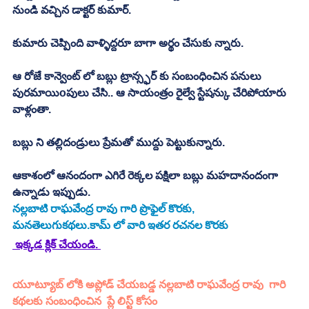
నుండి వచ్చిన డాక్టర్ కుమార్. 
కుమారు చెప్పింది వాళ్ళిద్దరూ బాగా అర్థం చేసుకు న్నారు. 
ఆ రోజే కాన్వెంట్ లో బబ్లు ట్రాన్స్ఫర్ కు సంబంధించిన పనులు 
పురమాయిoపులు చేసి.. ఆ సాయంత్రం రైల్వే స్టేషన్కు చేరిపోయారు 
వాళ్లంతా. 
బబ్లు ని తల్లిదండ్రులు ప్రేమతో ముద్దు పెట్టుకున్నారు. 
ఆకాశంలో ఆనందంగా ఎగిరే రెక్కల పక్షిలా బబ్లు మహదానందంగా 
ఉన్నాడు ఇప్పుడు. 
నల్లబాటి రాఘవేంద్ర రావు గారి ప్రొఫైల్ కొరకు, 
మనతెలుగుకథలు.కామ్ లో వారి ఇతర రచనల కొరకు 
 ఇక్కడ క్లిక్ చేయండి. 
యూట్యూబ్ లోకి అప్లోడ్ చేయబడ్డ నల్లబాటి రాఘవేంద్ర రావు  గారి 
కథలకు సంబంధించిన  ప్లే లిస్ట్ కోసం