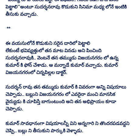
పెట్టాలి''అంటూ సుదర్శనరావు కొడుకుని సినిమా మధ్య లోనే ఇంటికి 
తీసుకు వచ్చాడు. 
 **
ఈ వయసులోనే కొడుకుని సరైన దారిలో పెట్టాలి
లేకుంటే భవిష్యత్తులో తన మాట వినడు అని పించింది 
సుదర్శనరావుకి.. వెంటనే తన తమ్ముడు విజయనగరం లో ఉన్న 
కుమార్ కి ఫోన్ చేశాడు. ఆ మర్నాడే కుమార్ వచ్చాడు. కుమార్ 
విజయనగరంలో చిన్నపిల్లల డాక్టర్. 
సుదర్శన్ రావు తన తమ్ముడు కుమార్ కి వివరంగా అన్ని విషయాలు 
చెప్పాడు.. బబ్లుని విజయనగరం లో ఎవరైనా మంచి మానసిక 
వైద్యుడు కి చూపిస్తే బాగుంటుంది అని తన అభిప్రాయం కూడా 
చెప్పాడు. 
కుమార్ సావధానంగా విషయాలన్నీ విని అన్నగారి ని తొందరపడవద్దని 
చెప్పి.. బబ్లు ని తీసుకుని పార్కుకి వెళ్ళాడు. 