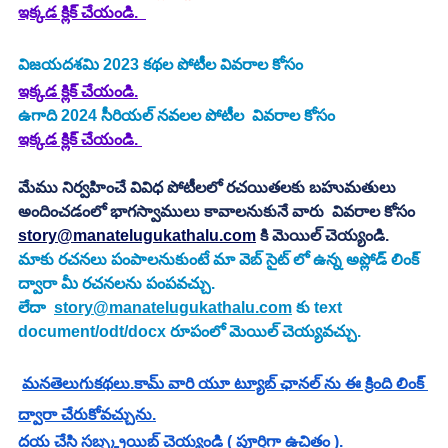
ఇక్కడ క్లిక్ చేయండి.
విజయదశమి 2023 కథల పోటీల వివరాల కోసం 
ఇక్కడ క్లిక్ చేయండి.
ఉగాది 2024 సీరియల్ నవలల పోటీల  వివరాల కోసం
ఇక్కడ క్లిక్ చేయండి.
మేము నిర్వహించే వివిధ పోటీలలో రచయితలకు బహుమతులు 
అందించడంలో భాగస్వాములు కావాలనుకునే వారు  వివరాల కోసం 
story@manatelugukathalu.com
 కి మెయిల్ చెయ్యండి.
మాకు రచనలు పంపాలనుకుంటే మా వెబ్ సైట్ లో ఉన్న అప్లోడ్ లింక్ 
ద్వారా మీ రచనలను పంపవచ్చు.
లేదా  
story@manatelugukathalu.com
 కు text 
document/odt/docx రూపంలో మెయిల్ చెయ్యవచ్చు.
మనతెలుగుకథలు.కామ్ వారి యూ ట్యూబ్ ఛానల్ ను ఈ క్రింది లింక్ 
ద్వారా చేరుకోవచ్చును.
దయ చేసి సబ్స్క్రయిబ్ చెయ్యండి ( పూర్తిగా ఉచితం ).