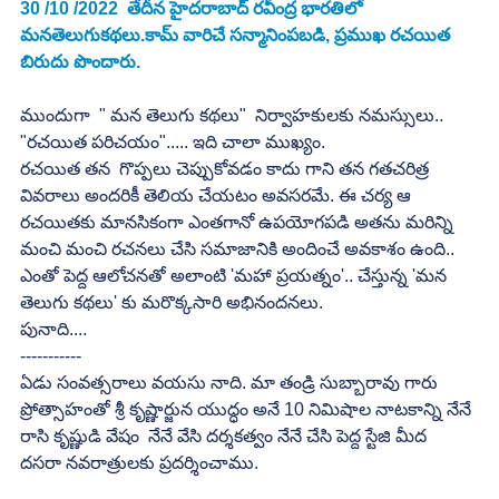
30 /10 /2022  తేదీన హైదరాబాద్ రవీంద్ర భారతిలో 
మనతెలుగుకథలు.కామ్ వారిచే సన్మానింపబడి, ప్రముఖ రచయిత 
బిరుదు పొందారు.
ముందుగా  " మన తెలుగు కథలు"  నిర్వాహకులకు నమస్సులు..
"రచయిత పరిచయం"..... ఇది చాలా ముఖ్యం.
రచయిత తన  గొప్పలు చెప్పుకోవడం కాదు గాని తన గతచరిత్ర 
వివరాలు అందరికీ తెలియ చేయటం అవసరమే. ఈ చర్య ఆ 
రచయితకు మానసికంగా ఎంతగానో ఉపయోగపడి అతను మరిన్ని 
మంచి మంచి రచనలు చేసి సమాజానికి అందించే అవకాశం ఉంది.. 
ఎంతో పెద్ద ఆలోచనతో అలాంటి 'మహా ప్రయత్నం'.. చేస్తున్న 'మన 
తెలుగు కథలు' కు మరొక్కసారి అభినందనలు.
పునాది....
-----------
ఏడు సంవత్సరాలు వయసు నాది. మా తండ్రి సుబ్బారావు గారు  
ప్రోత్సాహంతో శ్రీ కృష్ణార్జున యుద్ధం అనే 10 నిమిషాల నాటకాన్ని నేనే 
రాసి కృష్ణుడి వేషం  నేనే వేసి దర్శకత్వం నేనే చేసి పెద్ద స్టేజి మీద  
దసరా నవరాత్రులకు ప్రదర్శించాము.