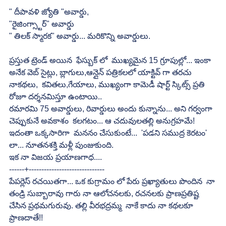
" దీపావళి జ్యోతి "అవార్డు, 
"రైజింగ్స్టార్" అవార్డు
" తిలక్ స్మారక" అవార్డు... మరికొన్ని అవార్డులు.
ప్రస్తుత ట్రెండ్ అయిన  ఫేస్బుక్ లో  ముఖ్యమైన 15 గ్రూపుల్లో... ఇంకా 
అనేక వెబ్ సైట్లు, బ్లాగులు,ఆన్లైన్ పత్రికలలో యాక్టివ్ గా తరచు  
నాకథలు,  కవితలు,గేయాలు, ముఖ్యంగా కామెడీ షార్ట్ స్కిట్స్ ప్రతి 
రోజూ దర్శనమిస్తూ ఉంటాయి..
రమారమి 75 అవార్డులు, రివార్డులు అందు కున్నాను... అని గర్వంగా 
చెప్పుకునే అవకాశం  కలగటం... ఆ చదువులతల్లి అనుగ్రహమే!
ఇదంతా ఒక్కసారిగా  మననం చేసుకుంటే...  'పడని సముద్ర కెరటం' 
లా... నూతనశక్తి మళ్లీ పుంజుకుంది.
ఇక నా విజయ ప్రయాణగాధ....
------+------------------------------
పేపర్లెస్ రచయితగా... ఒక కుగ్రామం లో పేరు ప్రఖ్యాతులు పొందిన  నా 
తండ్రి సుబ్బారావు గారు నా ఆలోచనలకు, రచనలకు ప్రాణప్రతిష్ట 
చేసిన ప్రథమగురువు. తల్లి వీరభద్రమ్మ  నాకే కాదు నా కథలకూ 
ప్రాణదాతే!!