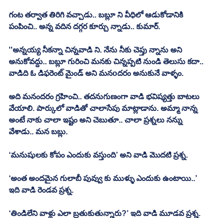
గంట తర్వాత తిరిగి వచ్చాడు.. బబ్లూ ని వీధిలో ఆడుకోడానికి 
పంపించి.. అన్న వదిన దగ్గర కూర్చు న్నాడు.. కుమార్. 
''అన్నయ్య నీకన్నా చిన్నవాడి ని. నేను నీకు చెప్తు న్నాను అని 
అనుకోవద్దు.. బబ్లూ గురించి మనకు చిన్నప్పటి నుండి తెలుసు కదా.. 
వాడిది ఓ డిఫరెంట్ మైండ్ అని మనoదరం అనుకునే వాళ్ళం. 
అది మనందరం గ్రహించి.. తదనుగుణంగా వాడి భవిష్యత్తు బాటలు 
వేయాలి. పార్కులో వాడితో చాలాసేపు మాట్లాడాను. అమ్మా నాన్న 
అంటే నాకు చాలా ఇష్టం అని చెబుతూ.. చాలా ప్రశ్నలు నన్ను 
వేశాడు.. మన బబ్లు. 
‘మనుషులకు కోపం ఎందుకు వస్తుంది’ అని వాడి మొదటి ప్రశ్న.
‘అంత అందమైన గులాబీ పువ్వు కు ముళ్ళు ఎందుకు ఉంటాయి..’ 
ఇది వాడి రెండవ ప్రశ్న. 
‘తిండిలేని వాళ్లు ఎలా బ్రతుకుతున్నారు?’ ఇది వాడి మూడవ ప్రశ్న. 