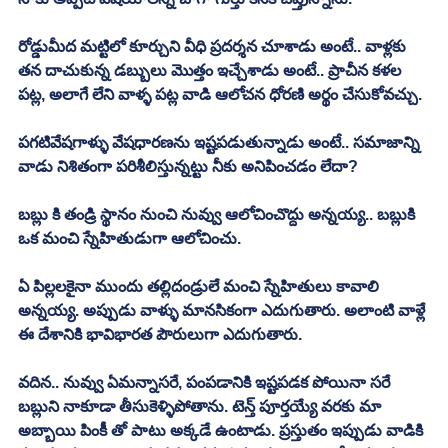
రోడ్డుమీద మట్టిలో కూర్చుని వీధి ప్రదర్శన చూశాడు అంటే.. వాళ్లకు 
తన దాచుకున్న డబ్బులు మొత్తం ఇచ్చేశాడు అంటే.. ప్రాచీన కళల 
పట్ల, అలాగే లేని వాళ్ళ పట్ల వాడి ఆలోచన ధోరణి అర్థం చేసుకోవచ్చు. 
పగటివేషగాళ్ళు వేషధారణను ఇష్టపడుతున్నాడు అంటే.. సమాజాన్ని 
వాడు నిశితంగా పరిశీలిస్తున్నట్టు నీకు అనిపించడం లేదా?
బబ్లు కి తండ్రి స్థానం నుంచి నువ్వు ఆలోచించొద్దు అన్నయ్య.. బబ్లుకి 
ఒక మంచి స్నేహితుడుగా ఆలోచించు. 
ఏ పిల్లలకైనా ముందు తల్లిదండ్రులే మంచి స్నేహితులు కావాలి 
అన్నయ్య. అప్పుడు వాళ్ళు మానసికంగా ఎదుగుతారు. అలాంటి వాళ్లే 
ఈ దేశానికి భావిభారత పౌరులుగా ఎదుగుతారు. 
వదిన.. నువ్వు ఏమన్నాసరే, పంపడానికి ఇష్టపడక పోయినా సరే 
బబ్లుని నాకూడా తీసుకెళ్ళిపోతాను. టెన్త్ పూర్తయ్యే వరకు మా 
అబ్బాయి పింకీ తో పాటు అక్కడే ఉంటాడు. ప్రస్తుతం ఇప్పుడు వాడికి 