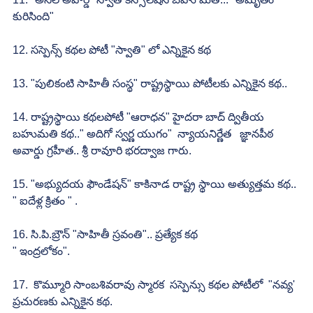
కురిసింది"
12. సస్పెన్స్ కథల పోటీ "స్వాతి" లో ఎన్నికైన కథ
13. "పులికంటి సాహితీ సంస్థ" రాష్ట్రస్థాయి పోటీలకు ఎన్నికైన కథ..
14. రాష్ట్రస్థాయి కథలపోటీ "ఆరాధన" హైదరా బాద్ ద్వితీయ 
బహుమతి కథ.." అదిగో స్వర్ణ యుగం"  న్యాయనిర్ణేత   జ్ఞానపీఠ 
అవార్డు గ్రహీత.. శ్రీ రావూరి భరద్వాజ గారు.
15. "అభ్యుదయ ఫౌండేషన్" కాకినాడ రాష్ట్ర స్థాయి అత్యుత్తమ కథ.. 
" ఐదేళ్ల క్రితం " .
16. సి.పి.బ్రౌన్ "సాహితీ స్రవంతి".. ప్రత్యేక కథ
" ఇంద్రలోకం".
17.  కొమ్మూరి సాంబశివరావు స్మారక  సస్పెన్సు కథల పోటీలో  "నవ్య' 
ప్రచురణకు ఎన్నికైన కథ.