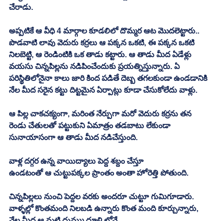
చేరాడు. 
అప్పటికే ఆ వీధి 4 మార్గాల కూడలిలో దొమ్మర ఆట మొదలెట్టారు.. 
పొడవాటి లావు వెదురు కర్రలు ఆ పక్కన ఒకటి, ఈ పక్కన ఒకటి 
నిలబెట్టి, ఆ రెండింటికి ఒక తాడు కట్టారు. ఆ తాడు మీద ఏడేళ్లు 
వయసు చిన్నపిల్లను నడిపించేందుకు ప్రయత్నిస్తున్నారు. ఏ 
పరిస్థితిలోనైనా కాలు జారి కింద పడితే దెబ్బ తగలకుండా ఉండడానికి 
నేల మీద సరైన కట్టు దిట్టమైన ఏర్పాట్లు కూడా చేసుకోలేదు వాళ్లు. 
ఆ పిల్ల చాకచక్యంగా, మరింత నేర్పుగా మరో వెదురు కర్రను తన 
రెండు చేతులతో పట్టుకుని ఏమాత్రం తడబాటు లేకుండా 
సునాయాసంగా ఆ తాడు మీద నడిచేస్తుంది. 
వాళ్ల దగ్గర ఉన్న వాయిద్యాలు పెద్ద శబ్దం చేస్తూ
ఉండటంతో ఆ చుట్టుపక్కల ప్రాంతం అంతా హోరెత్తి పోతుంది. 
చిన్నపిల్లలు నుంచి పెద్దల వరకు అందరూ చుట్టూ గుమిగూడారు. 
వాళ్ళల్లో కొంతమంది నిలబడి ఉన్నారు కొంత మంది కూర్చున్నారు, 
నేల మీద ఆ మట్టి దుమ్ము ధూళి లోనే. 