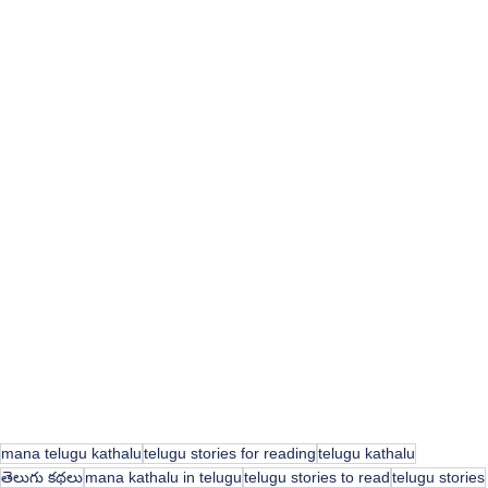
mana telugu kathalu
telugu stories for reading
telugu kathalu
తెలుగు కథలు
mana kathalu in telugu
telugu stories to read
telugu stories