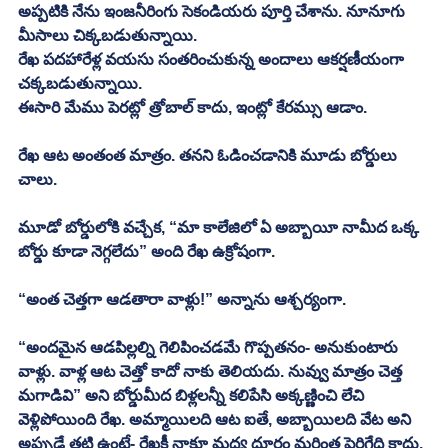
అప్పటికి నేను ఇంజనీరింగు సెకండియరు పూర్తి చేశాను. నూనూగు 
మీసాలు చిక్కబడుతున్నాయి.
రేఖ పదహారేళ్ల వయసు సంతరించుకున్న అందాలు ఆకర్షణీయంగా 
చక్కబడుతున్నాయి. 
ఈసారి మేము పెరట్లో త్రోబాల్ కాదు, ఇంట్లో కేరమ్సు ఆడాం. 
రేఖ ఆట అంతంత మాత్రం. తనని ఓడించడానికి మూడు బోర్డులు 
చాలు. 
మూడో బోర్డులోకి వచ్చేక, “మా కాలేజిలో ఏ అబ్బాయీ నామీద ఒక్క 
బోర్డు కూడా నెగ్గలేదు” అంది రేఖ ఉక్రోషంగా.
“అంత చెత్తగా ఆడతారా వాళ్లు!” అన్నాను ఆశ్చర్యంగా.
“అందమైన ఆడపిల్లల్ని గెలిపించడమే గొప్పతనం- అనుకుంటారు 
వాళ్లు. వాళ్ల ఆట చెత్తో కాదో నాకు తెలియదు. నువ్వు మాత్రం చెత్త 
మగాడివి” అని బోర్డుమీద బిళ్లలన్నీ కలిపేసి అక్కణ్ణించి లేచి 
వెళ్లిపోయింది రేఖ. అమ్మాయిలది ఆట ఐతే, అబ్బాయిలది వేట అని 
అప్పుడే తట్టి ఉంటే- రేఖకీ నాకూ మధ్య దూరం మరింత పెరిగేది కాదు. 