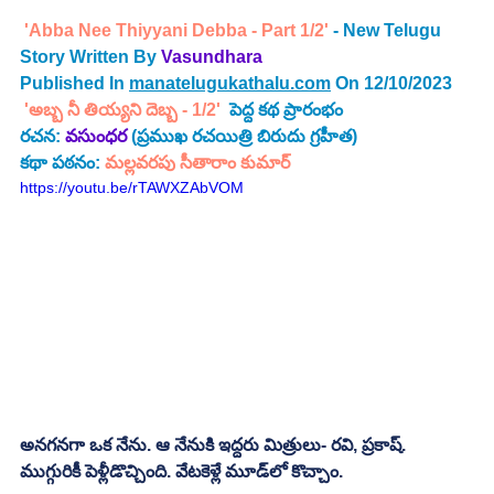
'Abba Nee Thiyyani Debba - Part 1/2'
 - New Telugu  
Story Written By 
Vasundhara
Published In 
manatelugukathalu.com
 On 12/10/2023
'అబ్బ నీ తియ్యని దెబ్బ - 1/2' 
 పెద్ద కథ ప్రారంభం
రచన: 
వసుంధర 
(ప్రముఖ రచయిత్రి బిరుదు గ్రహీత)
కథా పఠనం:
 మల్లవరపు సీతారాం కుమార్
https://youtu.be/rTAWXZAbVOM
అనగనగా ఒక నేను. ఆ నేనుకి ఇద్దరు మిత్రులు- రవి, ప్రకాష్. 
ముగ్గురికీ పెళ్లీడొచ్చింది. వేటకెళ్లే మూడ్‌లో కొచ్చాం.