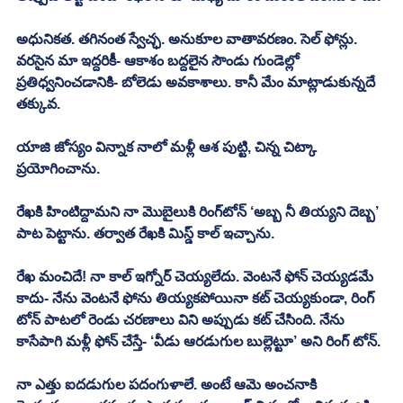
అధునికత. తగినంత స్వేచ్ఛ. అనుకూల వాతావరణం. సెల్ ఫోన్లు. 
వరసైన మా ఇద్దరికీ- ఆకాశం బద్దలైన సౌండు గుండెల్లో 
ప్రతిధ్వనించడానికి- బోలెడు అవకాశాలు. కానీ మేం మాట్లాడుకున్నదే 
తక్కువ. 
యాజి జోస్యం విన్నాక నాలో మళ్లీ ఆశ పుట్టి, చిన్న చిట్కా 
ప్రయోగించాను.
రేఖకి హింటిద్దామని నా మొబైలుకి రింగ్‌టోన్ ‘అబ్బ నీ తియ్యని దెబ్బ’ 
పాట పెట్టాను. తర్వాత రేఖకి మిస్డ్ కాల్ ఇచ్చాను. 
రేఖ మంచిదే! నా కాల్ ఇగ్నోర్ చెయ్యలేదు. వెంటనే ఫోన్ చెయ్యడమే 
కాదు- నేను వెంటనే ఫోను తియ్యకపోయినా కట్ చెయ్యకుండా, రింగ్ 
టోన్ పాటలో రెండు చరణాలు విని అప్పుడు కట్ చేసింది. నేను 
కాసేపాగి మళ్లీ ఫోన్ చేస్తే- ‘వీడు ఆరడుగుల బుల్లెట్టూ’ అని రింగ్ టోన్. 
నా ఎత్తు ఐదడుగుల పదంగుళాలే. అంటే ఆమె అంచనాకి 