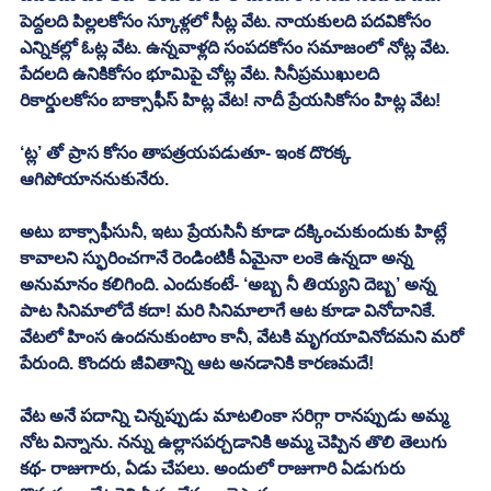
పెద్దలది పిల్లలకోసం స్కూళ్లలో సీట్ల వేట. నాయకులది పదవికోసం 
ఎన్నికల్లో ఓట్ల వేట. ఉన్నవాళ్లది సంపదకోసం సమాజంలో నోట్ల వేట. 
పేదలది ఉనికికోసం భూమిపై చోట్ల వేట. సినీప్రముఖులది 
రికార్డులకోసం బాక్సాఫీస్ హిట్ల వేట! నాదీ ప్రేయసికోసం హిట్ల వేట! 
‘ట్ల’ తో ప్రాస కోసం తాపత్రయపడుతూ- ఇంక దొరక్క 
ఆగిపోయాననుకునేరు. 
అటు బాక్సాఫీసునీ, ఇటు ప్రేయసినీ కూడా దక్కించుకుందుకు హిట్లే 
కావాలని స్ఫురించగానే రెండింటికీ ఏమైనా లంకె ఉన్నదా అన్న 
అనుమానం కలిగింది. ఎందుకంటే- ‘అబ్బ నీ తియ్యని దెబ్బ’ అన్న 
పాట సినిమాలోదే కదా! మరి సినిమాలాగే ఆట కూడా వినోదానికే. 
వేటలో హింస ఉందనుకుంటాం కానీ, వేటకి మృగయావినోదమని మరో 
పేరుంది. కొందరు జీవితాన్ని ఆట అనడానికి కారణమదే!
వేట అనే పదాన్ని చిన్నప్పుడు మాటలింకా సరిగ్గా రానప్పుడు అమ్మ 
నోట విన్నాను. నన్ను ఉల్లాసపర్చడానికి అమ్మ చెప్పిన తొలి తెలుగు 
కథ- రాజుగారు, ఏడు చేపలు. అందులో రాజుగారి ఏడుగురు 