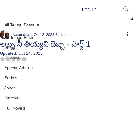
Log In
All Telugu Posts
Vasundhara
Oct 12, 2023
8 min read
All Telugu Posts
అబ్బ నీ తియ్యని దెబ్బ - పార్ట్ 1
Story
Updated:
Oct 24, 2023
Reviews
Rated NaN out of 5 stars.
Special Articles
Serials
Jokes
Kavithalu
Full Novels