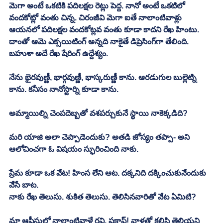
మెగా అంటే ఒకటికి పదిలక్షల రెట్లు పెద్ద. నానో అంటే ఒకటిలో 
వందకోట్లో వంతు చిన్న. చిరంజీవి మెగా ఐతే నాలాంటివాళ్లు 
ఆయనలో పదిలక్షల వందకోట్లవ వంతు కూడా కాదని రేఖ హింటు.
దాంతో ఆమె ఎక్సయిటింగ్ అన్నది నాకైతే డిప్రెసింగ్‌గా తేలింది. 
బహుశా అదే రేఖ షేరింగ్ ఉద్దేశ్యం. 
నేను భైరవుణ్ణీ, భార్గవుణ్ణీ, భాస్కరుణ్ణీ కాను. ఆరడుగుల బుల్లెట్ని 
కాను. కనీసం నానోస్టార్ని కూడా కాను. 
అమ్మాయిల్ని చెంపదెబ్బతో వశపర్చుకునే స్థాయి నాకెక్కడిది? 
మరి యాజి అలా చెప్పాడెందుకు? అతడి జోస్యం తప్పా- అని 
ఆలోచించగా ఓ విషయం స్ఫురించింది నాకు.
ప్రేమ కూడా ఒక వేట! హింస లేని ఆట. దక్కనిది దక్కించుకునేందుకు 
వేసే బాట. 
నాకు రేఖ తెలుసు. శుకిత తెలుసు. తెలిసినవారితో వేట ఏమిటి?
మా ఆఫీసులో నాలాంటివాళ్లే రవి, ప్రకాష్! వాళ్లతో కలిసి తెలియని 