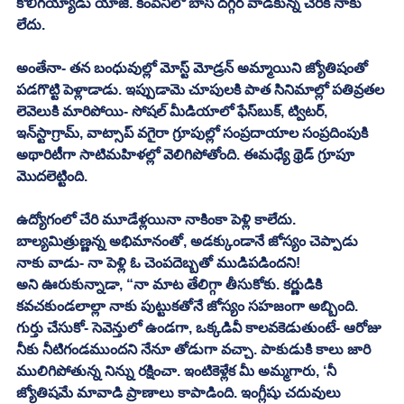
కొలీగయ్యాడు యాజి. కంపెనీలో బాస్ దగ్గర వాడికున్న చేరిక నాకు 
లేదు.
అంతేనా- తన బంధువుల్లో మోస్ట్ మోడ్రన్ అమ్మాయిని జ్యోతిషంతో 
పడగొట్టి పెళ్లాడాడు. ఇప్పుడామె చూపులకి పాత సినిమాల్లో పతివ్రతల 
లెవెలుకి మారిపోయి- సోషల్ మీడియాలో ఫేస్‌బుక్‌, ట్విటర్, 
ఇన్‌స్టాగ్రామ్, వాట్సాప్ వగైరా గ్రూపుల్లో సంప్రదాయాల సంప్రదింపుకి 
అథారిటీగా సాటిమహిళల్లో వెలిగిపోతోంది. ఈమధ్యే థ్రెడ్ గ్రూపూ 
మొదలెట్టింది.
ఉద్యోగంలో చేరి మూడేళ్లయినా నాకింకా పెళ్లి కాలేదు. 
బాల్యమిత్రుణ్ణన్న అభిమానంతో, అడక్కుండానే జోస్యం చెప్పాడు 
నాకు వాడు- నా పెళ్లి ఓ చెంపదెబ్బతో ముడిపడిందని! 
అని ఊరుకున్నాడా, “నా మాట తేలిగ్గా తీసుకోకు. కర్ణుడికి 
కవచకుండలాల్లా నాకు పుట్టుకతోనే జోస్యం సహజంగా అబ్బింది. 
గుర్తు చేసుకో- సెవెన్తులో ఉండగా, ఒక్కడివీ కాలవకెడుతుంటే- ఆరోజు 
నీకు నీటిగండముందని నేనూ తోడుగా వచ్చా. పాకుడుకి కాలు జారి 
ములిగిపోతున్న నిన్ను రక్షించా. ఇంటికెళ్లేక మీ అమ్మగారు, ‘నీ 
జ్యోతిషమే మావాడి ప్రాణాలు కాపాడింది. ఇంగ్లీషు చదువులు 