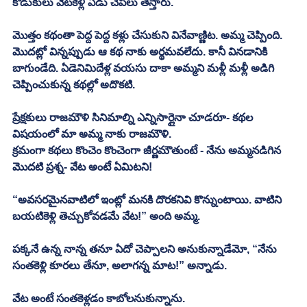
కొడుకులు వేటకెళ్లి ఏడు చేపలు తెస్తారు.
మొత్తం కథంతా పెద్ద పెద్ద కళ్లు చేసుకుని వినేవాణ్ణిట. అమ్మ చెప్పింది.
మొదట్లో విన్నప్పుడు ఆ కథ నాకు అర్థమవలేదు. కానీ వినడానికి 
బాగుండేది. ఏడెనిమిదేళ్ల వయసు దాకా అమ్మని మళ్లీ మళ్లీ అడిగి 
చెప్పించుకున్న కథల్లో అదొకటి. 
ప్రేక్షకులు రాజమౌళి సినిమాల్ని ఎన్నిసార్లైనా చూడరూ- కథల 
విషయంలో మా అమ్మ నాకు రాజమౌళి.
క్రమంగా కథలు కొంచెం కొంచెంగా జీర్ణమౌతుంటే - నేను అమ్మనడిగిన 
మొదటి ప్రశ్న- వేట అంటే ఏమిటని!
“అవసరమైనవాటిలో ఇంట్లో మనకి దొరకనివి కొన్నుంటాయి. వాటిని 
బయటికెళ్లి తెచ్చుకోవడమే వేట!” అంది అమ్మ.
పక్కనే ఉన్న నాన్న తనూ ఏదో చెప్పాలని అనుకున్నాడేమో, “నేను 
సంతకెళ్లి కూరలు తేనూ, అలాగన్న మాట!” అన్నాడు. 
వేట అంటే సంతకెళ్లడం కాబోలనుకున్నాను.