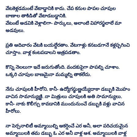
వేటకెళ్లడమంటే వేటాడ్డానికి కాదు. చేప కనుల పాపల చూపుల 
బాణాల తాకిడితో వేటాడబడ్డానికి. 
వేటంటే అడవికి వెళ్లాలిగా- పార్కులు, అలాంటి విహారస్థలాలే మా 
అడవులు.
ప్రతి ఆదివారం వేటకి బయల్దేరతాం. వేటగాళ్లు కనబడగానే కళ్లప్పగించి 
చూస్తాం. వాళ్ల కంటపడాలని ఆత్రపడతాం. 
కొన్ని నెలలుగా ఇదే జరుగుతోంది. వందకుపైగా పాపల్ని చూశాం. 
ఒక్కరి చూపుల బాణమైనా మమ్మల్ని తాకలేదు.
నేను చూపులకి హీరోని. కానీ- ఉద్యోగస్థుణ్ణయ్యేదాకా డబ్బుకి మొహం 
వాచిన సామాన్యుణ్ణి. నా మిత్రులు చూపులకి అతి సామాన్యులు. 
కానీ- నాకు కొలీగ్సు కావడానికి ముందునుంచే డబ్బుకి వళ్లు వాచిన 
హీరోలు. 
నా పెర్సనాలిటీ అమ్మాయిల్ని ఆకర్షించే ఎర అనీ, అలా పరిచయమైన 
అమ్మాయిలకి తమ డబ్బు ఓ ఎర అనీ వాళ్ల ఆశ. అమ్మాయిలకి వాళ్ల 