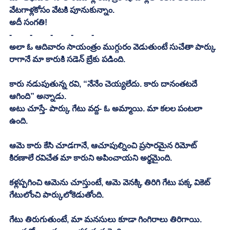
వేటగాళ్లకోసం వేటకి పూనుకున్నాం. 
అదీ సంగతి!
-	-	-	-	-
అలా ఓ ఆదివారం సాయంత్రం ముగ్గురం వెడుతుంటే సుచేతా పార్కు 
రాగానే మా కారుకి సడెన్ బ్రేకు పడింది.
కారు నడుపుతున్న రవి, “నేనేం చెయ్యలేదు. కారు దానంతటదే 
ఆగింది” అన్నాడు.
అటు చూస్తే- పార్కు గేటు వద్ద- ఓ అమ్మాయి. మా కలల పంటలా 
ఉంది. 
ఆమె కారు కేసి చూడగానే, ఆచూపుల్నించి ప్రసారమైన రిమోట్ 
కిరణాలే రవిచేత మా కారుని అపించాయని అర్థమైంది. 
కళ్లప్పగించి ఆమెను చూస్తుంటే, ఆమె వెనక్కి తిరిగి గేటు పక్క వికెట్ 
గేటులోంచి పార్కులోకెడుతోంది.
గేటు తిరుగుతుంటే, మా మనసులు కూడా గింగిరాలు తిరిగాయి. 