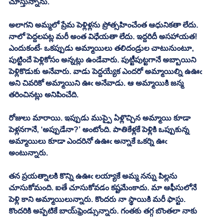
చూస్తున్నాను. 
అలాగని అమ్మలో ప్రేమ పెళ్లిళ్లను ప్రోత్సహించేంత ఆధునికతా లేదు. 
నాలో పెద్దలపట్ల మరీ అంత విధేయతా లేదు. ఇద్దరిదీ అసహాయత! 
ఎందుకంటే- ఒకప్పుడు అమ్మాయిలు తలిదండ్రుల చాటునుంటూ, 
పుట్టిందే పెళ్లికోసం అన్నట్లు ఉండేవారు. పుట్టీపుట్టగానే అబ్బాయిని 
పెళ్లికొడుకు అనేవారు. వాడు పెద్దయ్యేక ఎందరో అమ్మాయిల్ని ఉఊఁ 
అని చివరికో అమ్మాయిని ఊఁ అనేవాడు. ఆ అమ్మాయికి జన్మ 
తరించినట్లు అనిపించేది.
రోజులు మారాయి. ఇప్పుడు ముప్పై ఏళ్లొచ్చిన అమ్మాయి కూడా 
పెళ్లనగానే, ‘అప్పుడేనా?’ అంటోంది. పాతికేళ్లకే పెళ్లికి ఒప్పుకున్న 
అమ్మాయిలు కూడా ఎందరినో ఉఊఁ అన్నాకే ఒకర్ని ఊఁ 
అంటున్నారు. 
తన ప్రయత్నాలకి కొన్ని ఉఊఁ లయ్యాకే అమ్మ నన్ను పిల్లను 
చూసుకోమంది. ఐతే చూసుకోవడం కష్టమేంకాదు. మా ఆఫీసులోనే 
పెళ్లి కాని అమ్మాయిలున్నారు. కొందరు నా స్థాయికి మరీ ఫాస్టు. 
కొందరికి అప్పటికే బాయ్‌ఫ్రెండ్సున్నారు. గంతకు తగ్గ బొంతలా నాకు 