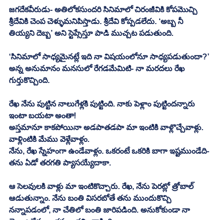
జగదేకవీరుడు- అతిలోకసుందరి సినిమాలో చిరంజీవికి కోపమొచ్చి 
శ్రీదేవికి చెంప చెళ్ళుమనిపిస్తాడు. శ్రీదేవి కోప్పడలేదు. ‘అబ్బ నీ 
తియ్యని దెబ్బ’ అని స్టెప్సేస్తూ పాడి ముచ్చట పడుతుంది.
‘సినిమాలో సాధ్యమైనట్లే ఇది నా విషయంలోనూ సాధ్యపడుతుందా?’ 
అన్న అనుమానం మనసులో రేగడమేమిటి- నా మరదలు రేఖ 
గుర్తుకొచ్చింది.
రేఖ నేను పుట్టిన నాలుగేళ్లకి పుట్టింది. నాకు పెళ్లాం పుట్టిందన్నారు 
ఇంటా బయటా అంతా!
అస్తమానూ కాకపోయినా అడపాతడపా మా ఇంటికి వాళ్లొచ్చేవాళ్లు. 
వాళ్లింటికి మేము వెళ్లేవాళ్లం.
నేను, రేఖ స్నేహంగా ఉండేవాళ్లం. ఒకరంటే ఒకరికి బాగా ఇష్టముండేది- 
తను ఏడో తరగతి ప్యాసయ్యేదాకా.
ఆ సెలవులకి వాళ్లు మా ఇంటికొచ్చారు. రేఖ, నేను పెరట్లో త్రోబాల్ 
ఆడుతున్నాం. నేను బంతి విసరబోతే తను ముందుకొచ్చి 
నన్నాపడంలో, నా చేతిలో బంతి జారిపడింది. అనుకోకుండా నా 