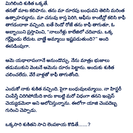
మిగిలింది శుకిత ఒక్కతే. 
తనతో మాట కలిపాను. తను మా దూరపు బంధువని తెలిసి మరింత 
ఉత్సాహపడ్డాను. మా చనువు కాస్త పెరిగి, ఆఫీసు కాంటీన్లో కలిసి కాఫీ 
తాగడందాకా వచ్చింది. ఐతే రెండో రోజే తను కాఫీ తాగుతూ, ఓ 
అబ్బాయిని ప్రస్తావించి, “నాలుగేళ్లు కాలేజిలో చదివాడు. ఒక్క 
గర్ల్‌ఫ్రెండు లేదుట. వాణ్ణే అమ్మాయి ఇష్టపడుతుంది?” అంది 
ఈసడింపుగా. 
ఆమె యథాలాపంగానే అనుండొచ్చు. నేను మాత్రం భుజాలు 
తడుముకుని వెంటనే ఆమెను దూరం పెట్టాను. అందుకు శుకిత 
చలించలేదు. వేరే వాళ్లతో కాఫీ తాగుతోంది. 
ఎందుకో నాకు శుకిత నచ్చింది. పైగా బంధువులమ్మాయి. నా హిస్టరీ 
చింపేస్తే చిరిగిపోయేది కాదు కాబట్టి మరో విధంగా తనని ఇంప్రెస్ 
చెయ్యడమెలా అని ఆలోచిస్తున్నాను. ఈలోగా యాజి చెంపదెబ్బ 
గురించి చెప్పాడు. 
ఒక్కసారి శుకితని సాచి లెంపకాయ కొడితే……?