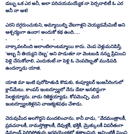
డబ్బు ఒక ఎర అనీ, అలా పరిచయమయ్యేక నా పెర్సనాలిటీ ఓ ఎర 
అనీ నా ఆశ!
ఎరని దగ్గరుంచుకుని, అమ్మాయిల్ని వేటగాళ్లని చెయ్యడమేమిటీ అని 
ఆశ్చర్యంగా ఉందా! అందుకో కథ ఉంది…. 
-	-	-	-	-
నాక్కావలసింది అలాంటిలాంటమ్మాయి కాదు. చెంప చెళ్లుమనిపిస్తే, 
‘అబ్బ నీ తియ్యని దెబ్బ’ అని పాడుతూ నా వెంటబడి నన్ను ప్రేమించి 
పెళ్లి చేసుకోవాలి. ఎందుకంటే నా పెళ్లి ఓ చెంపదెబ్బతో ముడిపడి 
ఉందన్నాడు యాజి. 
యాజి మా ఇంటి పురోహితుడి కొడుకు. కంప్యూటర్ ఇంజనీరింగులో 
క్లాస్‌మేటు. కాంపస్ ఇంటర్వ్యూలో నేను డేటా అనలిస్టుగా 
సెలక్టయ్యాను. వాడు రిజెక్టయ్యాడు. కోపమొచ్చి, మరి 
ఇంటర్వ్యూలకెళ్లనని చాణక్యశపథం చేశాడు.
చెరువుమీద అలగొద్దని మందలించాను. కానీ వాడు, “వేదమంత్రాలకీ, 
ప్రవచనాలకీ, నామస్తోత్రాలకీ, దేవుళ్లకీ, భక్తికీ, మ్రొక్కులకీ విపరీతంగా 
డిమాండ్ పెరిగిపోతున్న ఇరవయ్యొకటో శతాబ్దమిది. అన్నింటికీ మించి 