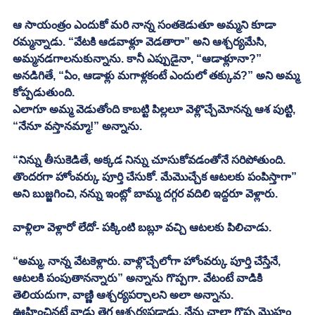
ఆ సాయంత్రం ఎందుకో మరి నాన్న సంతకెడుతూ అమ్మని కూడా 
రమ్మన్నాడు. “వేటకి ఆడవాళ్లూ వెడతారా” అని ఆశ్చర్యమేసి, 
అమ్మనడగాలనుకున్నాను. కానీ ఎప్పుడైనా, “ఆడాళ్లూనా?” 
అనడిగితే, “ఏం, ఆడాళ్లు మగాళ్లకంటే ఎందులో తక్కువ?” అని అమ్మ 
కోప్పడుతుంది.
ఎలాగూ అమ్మ వెడుతోంది కాబట్టి పిల్లలూ వెళ్లొచ్చేమోనన్న ఆశ పుట్టి, 
“నేనూ వస్తానమ్మా!” అన్నాను. 
“నిన్ను తీసుకెడితే, అక్కడ నిన్ను చూసుకోవడంతోనే సరిపోతుంది. 
తొందరగా హోంవర్కు పూర్తి చేసుకో. మేమొచ్చేక ఆటలకు పంపిస్తాగా” 
అని బుజ్జగించి, నన్ను ఇంట్లో బామ్మ దగ్గర వదిలి ఇద్దరూ వెళ్లారు. 
వాళ్లిలా వెళ్లారో లేదో- పక్కింటి బబ్లూ వచ్చి ఆటలకు పిలిచాడు. 
“అమ్మ, నాన్న వేటకెళ్లారు. వాళ్లొచ్చేలోగా హోంవర్కు పూర్తి చేస్తేనే, 
ఆటలకి పంపుతానన్నారు” అన్నాను గొప్పగా. వేటంటే వాడికి 
తెలియదుగా, వాణ్ణి ఆశ్చర్యపర్చాలని అలా అన్నాను.
ఊహించినట్లే వాడు తెగ ఆశ్చర్యపడ్డాడు. నేను చాలా గొప్ప మొహం 