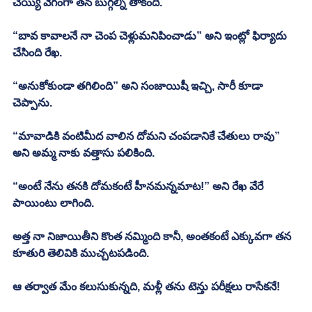
చెయ్యి వేగంగా తన బుగ్గల్ని తాకింది. 
“బావ కావాలనే నా చెంప చెళ్లుమనిపించాడు” అని ఇంట్లో ఫిర్యాదు 
చేసింది రేఖ. 
“అనుకోకుండా తగిలింది” అని సంజాయిషీ ఇచ్చి, సారీ కూడా 
చెప్పాను. 
“మావాడికి వంటిమీద వాలిన దోమని చంపడానికే చేతులు రావు” 
అని అమ్మ నాకు వత్తాసు పలికింది.
“అంటే నేను తనకి దోమకంటే హీనమన్నమాట!” అని రేఖ వేరే 
పాయింటు లాగింది.
అత్త నా నిజాయితీని కొంత నమ్మింది కానీ, అంతకంటే ఎక్కువగా తన 
కూతురి తెలివికి ముచ్చటపడింది.
ఆ తర్వాత మేం కలుసుకున్నది, మళ్లీ తను టెన్తు పరీక్షలు రాసేకనే!