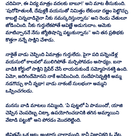
చదివినా, ఈ విద్య మాత్రం వదలకు బాబూ!’ అని మాట తీసుకుంది. 
‘పురోహితులకీ, దేవుళ్లకీ వయసుతో నిమిత్తం లేకుండా దణ్ణం పెట్టొచ్చు 
కాబట్టి చిన్నవాడివైనా నీకు నమస్కరిస్తున్నాను’ అని రెండు చేతులూ 
జోడించింది. నీకు గుర్తులేకపోతే ఆవిణ్ణే అడుగుదాం. ఆమెకు 
మాటిచ్చాననే నేను జ్యోతిషాన్ని పట్టుకున్నాను” అని తన ప్రతిభకు 
కొత్తగా నన్నే సాక్షిని చేశాడు. 
నాకైతే వాడు చెప్పింది ఏమాత్రం గుర్తులేదు. పైగా పది పన్నెండేళ్ల 
వయసులో కాలవలో ములిగిపోతే- మర్చిపోవడం అసాధ్యం. ఐనా 
వాడికి కోర్టులో సాక్షిని ప్రిపేర్ చేసే లాయరుకుండే సమ్మోహనశక్తి ఉంది. 
ఏమో, జరిగిందేమోనని నాకే అనిపించింది. సందేహనివృత్తికి అమ్మ 
నడగొచ్చు కానీ వృథా! వాడు నాకంటే సులభంగా అమ్మని 
ఒప్పించగలడు. 
మనసు వాడి మాటలు నమ్మింది. ‘ఏ పుట్టలో ఏ పాముందో, యాజి 
చెప్పిన చెంపదెబ్బ చిట్కా ఉపయోగించడానికి తగిన అమ్మాయిని 
వేటాడి పట్టుకో’ అని పోరడం మొదలెట్టింది. 
జీవితమే ఒక ఆట- అంటారు చాలామంది. కానీ నిజానికది ఓ వేట. 