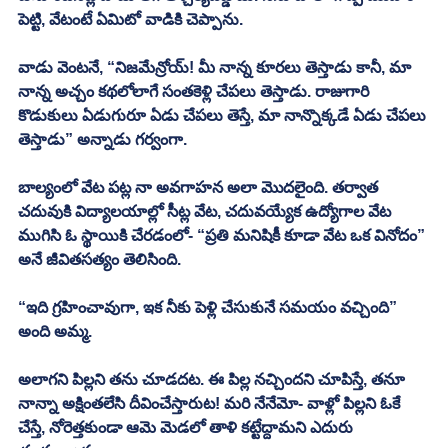
పెట్టి, వేటంటే ఏమిటో వాడికి చెప్పాను. 
వాడు వెంటనే, “నిజమేన్రోయ్! మీ నాన్న కూరలు తెస్తాడు కానీ, మా 
నాన్న అచ్చం కథలోలాగే సంతకెళ్లి చేపలు తెస్తాడు. రాజుగారి 
కొడుకులు ఏడుగురూ ఏడు చేపలు తెస్తే, మా నాన్నొక్కడే ఏడు చేపలు 
తెస్తాడు” అన్నాడు గర్వంగా. 
బాల్యంలో వేట పట్ల నా అవగాహన అలా మొదలైంది. తర్వాత 
చదువుకి విద్యాలయాల్లో సీట్ల వేట, చదువయ్యేక ఉద్యోగాల వేట 
ముగిసి ఓ స్థాయికి చేరడంలో- “ప్రతి మనిషికీ కూడా వేట ఒక వినోదం” 
అనే జీవితసత్యం తెలిసింది. 
“ఇది గ్రహించావుగా, ఇక నీకు పెళ్లి చేసుకునే సమయం వచ్చింది” 
అంది అమ్మ. 
అలాగని పిల్లని తను చూడదట. ఈ పిల్ల నచ్చిందని చూపిస్తే, తనూ 
నాన్నా అక్షింతలేసి దీవించేస్తారుట! మరి నేనేమో- వాళ్లో పిల్లని ఓకే 
చేస్తే, నోరెత్తకుండా ఆమె మెడలో తాళి కట్టేద్దామని ఎదురు 