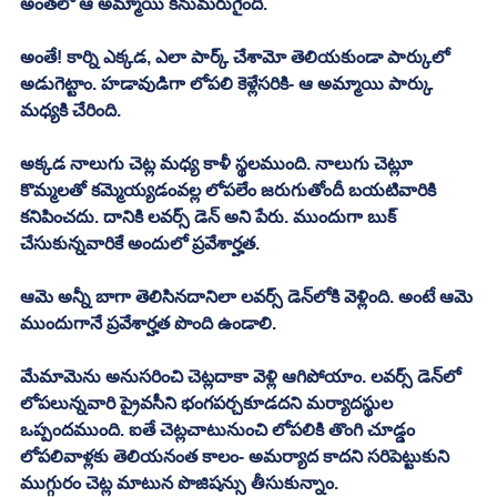
అంతలో ఆ అమ్మాయి కనుమరుగైంది.
అంతే! కార్ని ఎక్కడ, ఎలా పార్క్ చేశామో తెలియకుండా పార్కులో 
అడుగెట్టాం. హడావుడిగా లోపలి కెళ్లేసరికి- ఆ అమ్మాయి పార్కు 
మధ్యకి చేరింది. 
అక్కడ నాలుగు చెట్ల మధ్య కాళీ స్థలముంది. నాలుగు చెట్లూ 
కొమ్మలతో కమ్మెయ్యడంవల్ల లోపలేం జరుగుతోందీ బయటివారికి 
కనిపించదు. దానికి లవర్స్ డెన్‌ అని పేరు. ముందుగా బుక్ 
చేసుకున్నవారికే అందులో ప్రవేశార్హత.
ఆమె అన్నీ బాగా తెలిసినదానిలా లవర్స్ డెన్‌లోకి వెళ్లింది. అంటే ఆమె 
ముందుగానే ప్రవేశార్హత పొంది ఉండాలి.
మేమామెను అనుసరించి చెట్లదాకా వెళ్లి ఆగిపోయాం. లవర్స్ డెన్‌లో 
లోపలున్నవారి ప్రైవసీని భంగపర్చకూడదని మర్యాదస్థుల 
ఒప్పందముంది. ఐతే చెట్లచాటునుంచి లోపలికి తొంగి చూడ్డం 
లోపలివాళ్లకు తెలియనంత కాలం- అమర్యాద కాదని సరిపెట్టుకుని 
ముగ్గురం చెట్ల మాటున పొజిషన్సు తీసుకున్నాం. 