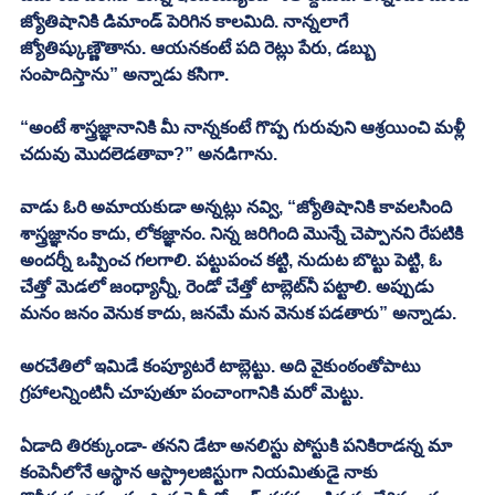
జ్యోతిషానికి డిమాండ్ పెరిగిన కాలమిది. నాన్నలాగే 
జ్యోతిష్కుణ్ణౌతాను. ఆయనకంటే పది రెట్లు పేరు, డబ్బు 
సంపాదిస్తాను” అన్నాడు కసిగా.
“అంటే శాస్త్రజ్ఞానానికి మీ నాన్నకంటే గొప్ప గురువుని ఆశ్రయించి మళ్లీ 
చదువు మొదలెడతావా?” అనడిగాను.
వాడు ఓరి అమాయకుడా అన్నట్లు నవ్వి, “జ్యోతిషానికి కావలసింది 
శాస్త్రజ్ఞానం కాదు, లోకజ్ఞానం. నిన్న జరిగింది మొన్నే చెప్పానని రేపటికి 
అందర్నీ ఒప్పించ గలగాలి. పట్టుపంచ కట్టి, నుదుట బొట్టు పెట్టి, ఓ 
చేత్తో మెడలో జంధ్యాన్నీ, రెండో చేత్తో టాబ్లెట్‌నీ పట్టాలి. అప్పుడు 
మనం జనం వెనుక కాదు, జనమే మన వెనుక పడతారు” అన్నాడు.
అరచేతిలో ఇమిడే కంప్యూటరే టాబ్లెట్టు. అది వైకుంఠంతోపాటు 
గ్రహాలన్నింటినీ చూపుతూ పంచాంగానికి మరో మెట్టు. 
ఏడాది తిరక్కుండా- తనని డేటా అనలిస్టు పోస్టుకి పనికిరాడన్న మా 
కంపెనీలోనే ఆస్థాన ఆస్ట్రాలజిస్టుగా నియమితుడై నాకు 