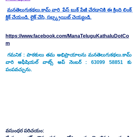
మనతెలుగుకథలు.కామ్ వారి  ఫేస్ బుక్ పేజీ చేరడానికి ఈ క్రింది లింక్ 
క్లిక్ చేయండి. లైక్ చేసి, సబ్స్క్రయిబ్ చెయ్యండి.
https://www.facebook.com/ManaTeluguKathaluDotCo
m
గమనిక : పాఠకులు తమ అభిప్రాయాలను మనతెలుగుకథలు.కామ్ 
వారి అఫీషియల్ వాట్స్ అప్ నెంబర్ : 63099 58851 కు 
పంపవచ్చును.
వసుంధర పరిచయం: