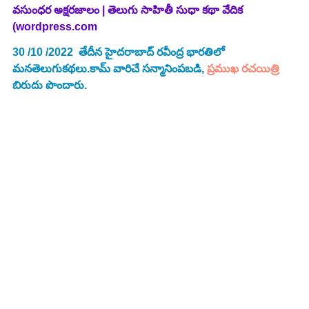
వసుంధర అక్షరజాలం | తెలుగు సాహితీ సుధా కథా వేదిక 
(wordpress.com
30 /10 /2022  తేదీన హైదరాబాద్ రవీంద్ర భారతిలో 
మనతెలుగుకథలు.కామ్ వారిచే సన్మానింపబడి, 
ప్రముఖ రచయిత్రి
బిరుదు పొందారు.