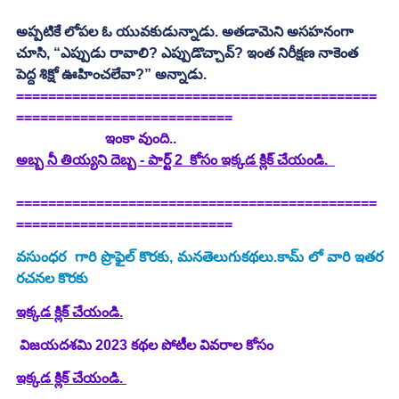
అప్పటికే లోపల ఓ యువకుడున్నాడు. అతడామెని అసహనంగా 
చూసి, “ఎప్పుడు రావాలి? ఎప్పుడొచ్చావ్? ఇంత నిరీక్షణ నాకెంత 
పెద్ద శిక్షో ఊహించలేవా?” అన్నాడు.
=============================================
===========================
                         ఇంకా వుంది..
అబ్బ నీ తియ్యని దెబ్బ - పార్ట్ 2  కోసం ఇక్కడ క్లిక్ చేయండి. 
=============================================
===========================
వసుంధర  గారి ప్రొఫైల్ కొరకు, మనతెలుగుకథలు.కామ్ లో వారి ఇతర 
రచనల కొరకు
ఇక్కడ క్లిక్ చేయండి.
 విజయదశమి 2023 కథల పోటీల వివరాల కోసం
ఇక్కడ క్లిక్ చేయండి. 