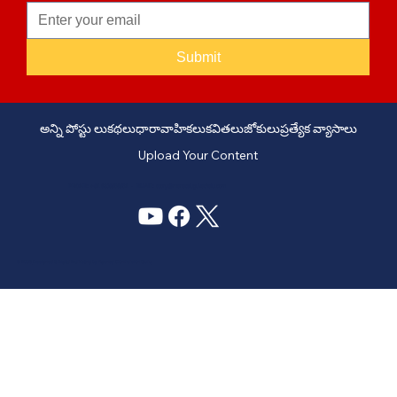
Submit
అన్ని పోస్టు లు
కథలు
ధారావాహికలు
కవితలు
జోకులు
ప్రత్యేక వ్యాసాలు
Upload Your Content
PHONE: +91 6309958851 - EMAIL:
story@manatelugukathalu.com
© 2035
Designed & Digital Marketing by Agency Conversion Guru
.