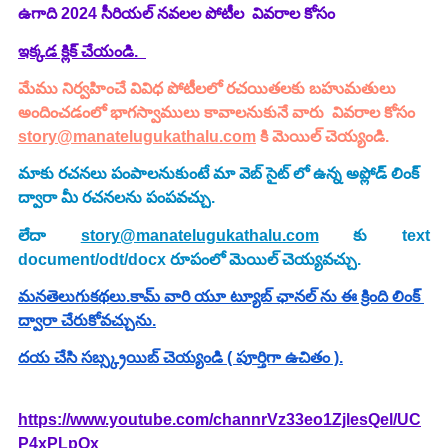
ఉగాది 2024 సీరియల్ నవలల పోటీల  వివరాల కోసం
ఇక్కడ క్లిక్ చేయండి.  
మేము నిర్వహించే వివిధ పోటీలలో రచయితలకు బహుమతులు 
అందించడంలో భాగస్వాములు కావాలనుకునే వారు  వివరాల కోసం 
story@manatelugukathalu.com
 కి మెయిల్ చెయ్యండి.
మాకు రచనలు పంపాలనుకుంటే మా వెబ్ సైట్ లో ఉన్న అప్లోడ్ లింక్ 
ద్వారా మీ రచనలను పంపవచ్చు.
లేదా 
story@manatelugukathalu.com
 కు text 
document/odt/docx రూపంలో మెయిల్ చెయ్యవచ్చు.
మనతెలుగుకథలు.కామ్ వారి యూ ట్యూబ్ ఛానల్ ను ఈ క్రింది లింక్ 
ద్వారా చేరుకోవచ్చును.
దయ చేసి సబ్స్క్రయిబ్ చెయ్యండి ( పూర్తిగా ఉచితం ).
https://www.youtube.com/channrVz33eo1ZjlesQel/UC
P4xPLpOx