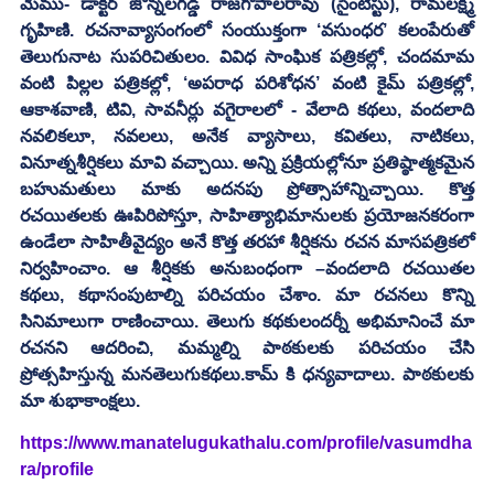
మేము- డాక్టర్‌ జొన్నలగడ్డ రాజగోపాలరావు (సైంటిస్టు), రామలక్ష్మి 
గృహిణి. రచనావ్యాసంగంలో సంయుక్తంగా ‘వసుంధర’ కలంపేరుతో 
తెలుగునాట సుపరిచితులం. వివిధ సాంఘిక పత్రికల్లో, చందమామ 
వంటి పిల్లల పత్రికల్లో, ‘అపరాధ పరిశోధన’ వంటి కైమ్ పత్రికల్లో, 
ఆకాశవాణి, టివి, సావనీర్లు వగైరాలలో - వేలాది కథలు, వందలాది 
నవలికలూ, నవలలు, అనేక వ్యాసాలు, కవితలు, నాటికలు, 
వినూత్నశీర్షికలు మావి వచ్చాయి. అన్ని ప్రక్రియల్లోనూ ప్రతిష్ఠాత్మకమైన 
బహుమతులు మాకు అదనపు ప్రోత్సాహాన్నిచ్చాయి. కొత్త 
రచయితలకు ఊపిరిపోస్తూ, సాహిత్యాభిమానులకు ప్రయోజనకరంగా 
ఉండేలా సాహితీవైద్యం అనే కొత్త తరహా శీర్షికను రచన మాసపత్రికలో 
నిర్వహించాం. ఆ శీర్షికకు అనుబంధంగా –వందలాది రచయితల 
కథలు, కథాసంపుటాల్ని పరిచయం చేశాం. మా రచనలు కొన్ని 
సినిమాలుగా రాణించాయి. తెలుగు కథకులందర్నీ అభిమానించే మా 
రచనని ఆదరించి, మమ్మల్ని పాఠకులకు పరిచయం చేసి 
ప్రోత్సహిస్తున్న మనతెలుగుకథలు.కామ్ కి ధన్యవాదాలు. పాఠకులకు 
మా శుభాకాంక్షలు. 
https://www.manatelugukathalu.com/profile/vasumdha
ra/profile