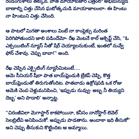
రెండంగుళాలు తక్కువ. పాత మాయాబజార్ చిత్రంలో అభిమన్యుడి 
బాణాల్ని చిత్తు చేసిన ఘటోత్కచుడి మాయాజాలంలా- ఈ హింటు 
నా హింటుని చిత్తు చేసింది. 
ఆ పాటలో మిగతా అంశాలు వింటే నా కాంప్లెక్సు మరింత 
పెరిగిపోతుందని జాలి పడిందేమో- రేఖ వెంటనే కాల్ ఆక్సెప్ట్ చేసి, “ఓ 
ఎక్సయిటింగ్ న్యూస్ నీతో షేర్ చెయ్యాలనుకుంటే, ఇంతలో నువ్వే 
ఫోన్ చేశావు. చెప్పు బావా!” అంది.
రేఖ చెప్పిన ఎక్సైటింగ్ న్యూసేమిటంటే…. 
ఆమె సీనియర్ షీలా పాత బాయ్‌ఫ్రెండుకి బ్రేకప్ చెప్పి, కొత్త 
బాయ్‌ఫ్రెండుతో తిరుగుతోందిట. పాతవాడు ఉక్రోషపడి ఒక రోజు 
ఆమెకి చెంప చెళ్లుమనిపించి, ‘ఇప్పుడు నువ్వు- అబ్బ నీ తియ్యని 
దెబ్బ’ అని పాడాలి’ అన్నాట్ట. 
“చిరంజీవిలా మెగాస్టార్ కాకపోయినా, కనీసం నానోస్టార్ లెవెల్ 
సెలబ్రిటీవి అనిపించుకో. అప్పుడు పాడతాను. అందాకా ఇది తీసుకో” 
అని చెప్పు తీసుకుని కొట్టిందిట ఆ అమ్మాయి.