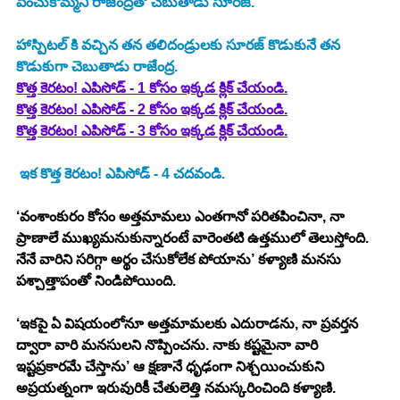
పెంచుకొమ్మని రాజేంద్రతో చెబుతాడు సూరజ్. 
హాస్పిటల్ కి వచ్చిన తన తలిదండ్రులకు సూరజ్ కొడుకునే తన 
కొడుకుగా చెబుతాడు రాజేంద్ర. 
కొత్త కెరటం! ఎపిసోడ్ - 1 కోసం ఇక్కడ క్లిక్ చేయండి.
కొత్త కెరటం! ఎపిసోడ్ - 2 కోసం ఇక్కడ క్లిక్ చేయండి.
కొత్త కెరటం! ఎపిసోడ్ - 3 కోసం ఇక్కడ క్లిక్ చేయండి.
 ఇక కొత్త కెరటం! ఎపిసోడ్ - 4 చదవండి. 
‘వంశాంకురం కోసం అత్తమామలు ఎంతగానో పరితపించినా, నా 
ప్రాణాలే ముఖ్యమనుకున్నారంటే వారెంతటి ఉత్తములో తెలుస్తోంది. 
నేనే వారిని సరిగ్గా అర్థం చేసుకోలేక పోయాను’ కళ్యాణి మనసు 
పశ్చాత్తాపంతో నిండిపోయింది. 
‘ఇకపై ఏ విషయంలోనూ అత్తమామలకు ఎదురాడను, నా ప్రవర్తన 
ద్వారా వారి మనసులని నొప్పించను. నాకు కష్టమైనా వారి 
ఇష్టప్రకారమే చేస్తాను’ ఆ క్షణానే ధృఢంగా నిశ్చయించుకుని 
అప్రయత్నంగా ఇరువురికీ చేతులెత్తి నమస్కరించింది కళ్యాణి. 