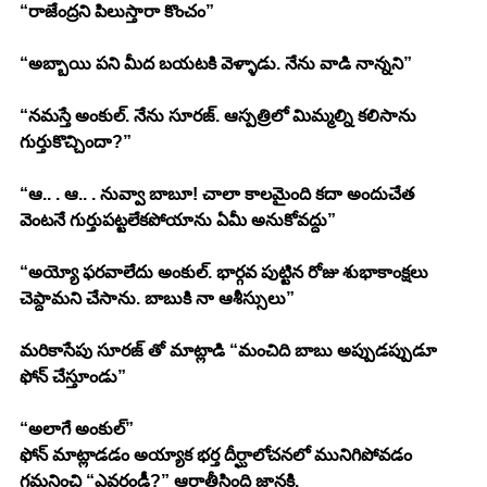
“రాజేంద్రని పిలుస్తారా కొంచం”
“అబ్బాయి పని మీద బయటకి వెళ్ళాడు. నేను వాడి నాన్నని” 
“నమస్తే అంకుల్. నేను సూరజ్. ఆస్పత్రిలో మిమ్మల్ని కలిసాను 
గుర్తుకొచ్చిందా?”
“ఆ.. . ఆ.. . నువ్వా బాబూ! చాలా కాలమైంది కదా అందుచేత 
వెంటనే గుర్తుపట్టలేకపోయాను ఏమీ అనుకోవద్దు” 
“అయ్యో ఫరవాలేదు అంకుల్. భార్గవ పుట్టిన రోజు శుభాకాంక్షలు 
చెప్దామని చేసాను. బాబుకి నా ఆశీస్సులు” 
మరికాసేపు సూరజ్ తో మాట్లాడి “మంచిది బాబు అప్పుడప్పుడూ 
ఫోన్ చేస్తూండు” 
“అలాగే అంకుల్” 
ఫోన్ మాట్లాడడం అయ్యాక భర్త దీర్ఘాలోచనలో మునిగిపోవడం 
గమనించి “ఎవరండీ?” ఆరాతీసింది జానకి. 