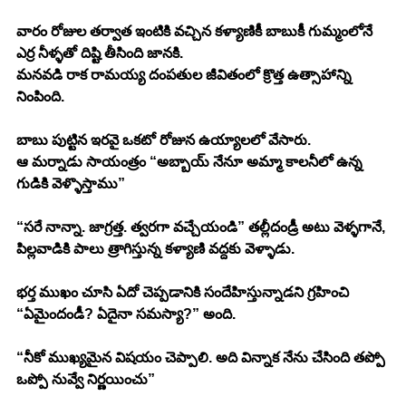
వారం రోజుల తర్వాత ఇంటికి వచ్చిన కళ్యాణికీ బాబుకీ గుమ్మంలోనే 
ఎర్ర నీళ్ళతో దిష్టి తీసింది జానకి. 
మనవడి రాక రామయ్య దంపతుల జీవితంలో క్రొత్త ఉత్సాహాన్ని 
నింపింది. 
బాబు పుట్టిన ఇరవై ఒకటో రోజున ఉయ్యాలలో వేసారు. 
ఆ మర్నాడు సాయంత్రం “అబ్బాయ్ నేనూ అమ్మా కాలనీలో ఉన్న 
గుడికి వెళ్ళొస్తాము” 
“సరే నాన్నా. జాగ్రత్త. త్వరగా వచ్చేయండి” తల్లీదండ్రీ అటు వెళ్ళగానే, 
పిల్లవాడికి పాలు త్రాగిస్తున్న కళ్యాణి వద్దకు వెళ్ళాడు. 
భర్త ముఖం చూసి ఏదో చెప్పడానికి సందేహిస్తున్నాడని గ్రహించి 
“ఏమైందండీ? ఏదైనా సమస్యా?” అంది. 
“నీకో ముఖ్యమైన విషయం చెప్పాలి. అది విన్నాక నేను చేసింది తప్పో 
ఒప్పో నువ్వే నిర్ణయించు”