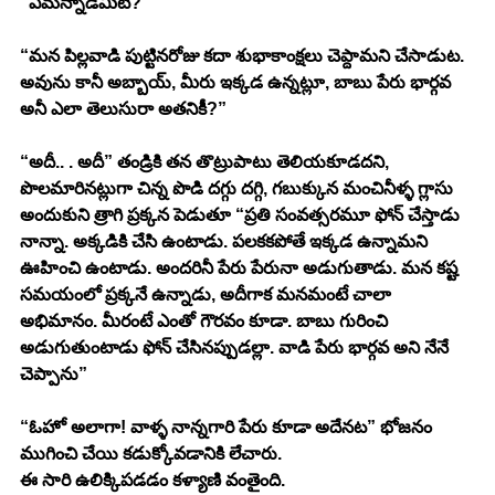
“ఏమన్నాడేమిటీ?” 
“మన పిల్లవాడి పుట్టినరోజు కదా శుభాకాంక్షలు చెప్దామని చేసాడుట. 
అవును కానీ అబ్బాయ్, మీరు ఇక్కడ ఉన్నట్లూ, బాబు పేరు భార్గవ 
అనీ ఎలా తెలుసురా అతనికీ?” 
“అదీ.. . అదీ” తండ్రికి తన తొట్రుపాటు తెలియకూడదని, 
పొలమారినట్లుగా చిన్న పొడి దగ్గు దగ్గి, గబుక్కున మంచినీళ్ళ గ్లాసు 
అందుకుని త్రాగి ప్రక్కన పెడుతూ “ప్రతి సంవత్సరమూ ఫోన్ చేస్తాడు 
నాన్నా. అక్కడికి చేసి ఉంటాడు. పలకకపోతే ఇక్కడ ఉన్నామని 
ఊహించి ఉంటాడు. అందరినీ పేరు పేరునా అడుగుతాడు. మన కష్ట 
సమయంలో ప్రక్కనే ఉన్నాడు, అదీగాక మనమంటే చాలా 
అభిమానం. మీరంటే ఎంతో గౌరవం కూడా. బాబు గురించి 
అడుగుతుంటాడు ఫోన్ చేసినప్పుడల్లా. వాడి పేరు భార్గవ అని నేనే 
చెప్పాను” 
“ఓహో అలాగా! వాళ్ళ నాన్నగారి పేరు కూడా అదేనట” భోజనం 
ముగించి చేయి కడుక్కోవడానికి లేచారు. 
ఈ సారి ఉలిక్కిపడడం కళ్యాణి వంతైంది. 