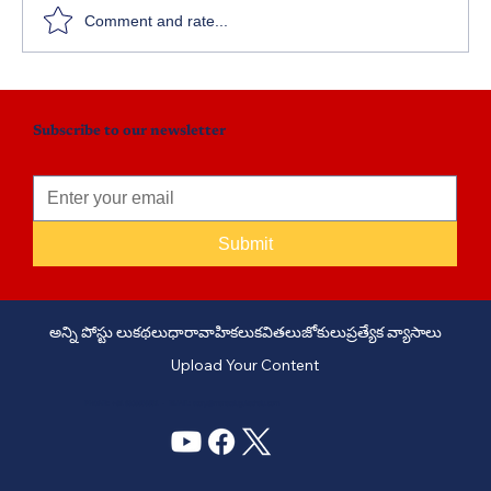
Comment and rate...
అమావాస్య వెన్నెల - ఎపిసోడ్ 7
Subscribe to our newsletter
Submit
అన్ని పోస్టు లు
కథలు
ధారావాహికలు
కవితలు
జోకులు
ప్రత్యేక వ్యాసాలు
Upload Your Content
PHONE: +91 6309958851 - EMAIL:
story@manatelugukathalu.com