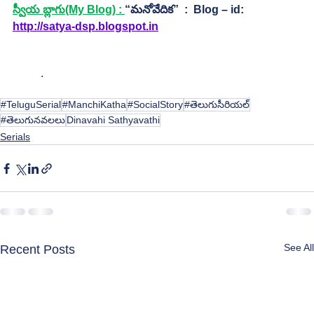
స్వీయ బ్లాగు(My Blog) : 
“మనోవేదిక”  :  Blog – id: 
http://satya-dsp.blogspot.in
	. 
#TeluguSerial
#ManchiKatha
#SocialStory
#తెలుగుసీరియల్
#తెలుగునవలలు
Dinavahi Sathyavathi
Serials
See All
Recent Posts