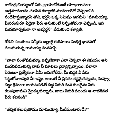
రాజేంద్ర బియ్యంలో పేరు వ్రాయబోతుంటే యాథాలాపంగా 
అత్తమామలను చూసిన కళ్యాణికి మామగారేదో చెప్పడానికి 
సందేహిస్తున్నారని తోచి, భర్తని ఒక్క నిమిషం ఆగమని “మామయ్యా, 
మీరిరువురూ ఏదైనా పేరు అనుకుంటే నిస్సంకోచంగా చెప్పండి. ఇది 
మనఃపూర్వకంగా నా అభ్యర్థన” వేడుకుంది కళ్యాణి. 
కోడలి పలుకులు పన్నీరు జల్లులై కురిసాయి సంధిగ్ధ భావనతో 
నలుగుతున్న రామయ్య మనసుపై. 
“చాలా సంతోషమమ్మా. ఇప్పటిదాకా ఎలా చెప్పలా ఈ విషయం అని 
మధనపడుతున్న నాకు నీ మాటలు ధైర్యాన్నిచ్చాయి. ఫలానా 
పేరంటూ ప్రత్యేకంగా ఏమీ అనుకోలేదు. మీ బిడ్డకి ఏ పేరు 
పెట్టుకోవాలన్నది మీ ఇష్టం. అయితే నీ ప్రసవం కష్టమైనప్పుడు, నువ్వూ 
బిడ్డా క్షేమంగా బయటపడితే బిడ్డ పేరుకి మన కులదైవం పేరు 
కలుపుదామని మ్రొక్కుకున్నాను. బాబు పేరుకి ముందు ఆ నాగదేవత 
పేరు కలపండి” 
“తప్పక కలుపుతాము మామయ్యా, మీరేమంటారండీ?” 