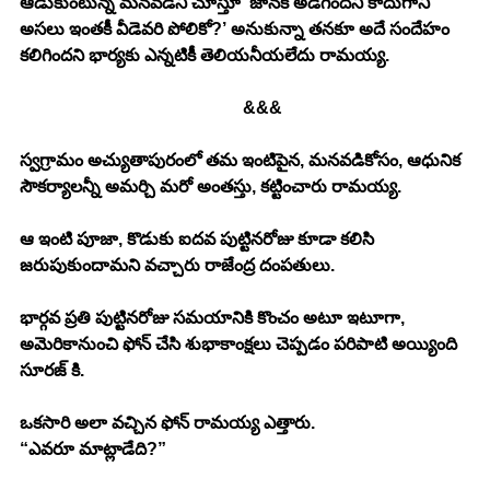
ఆడుకుంటున్న మనవడిని చూస్తూ ‘జానకి అడిగిందని కాదుగానీ 
అసలు ఇంతకీ వీడెవరి పోలికో?’ అనుకున్నా తనకూ అదే సందేహం 
కలిగిందని భార్యకు ఎన్నటికీ తెలియనీయలేదు రామయ్య. 
					 &&&
స్వగ్రామం అచ్యుతాపురంలో తమ ఇంటిపైన, మనవడికోసం, ఆధునిక 
సౌకర్యాలన్నీ అమర్చి మరో అంతస్తు, కట్టించారు రామయ్య. 
ఆ ఇంటి పూజా, కొడుకు ఐదవ పుట్టినరోజు కూడా కలిసి 
జరుపుకుందామని వచ్చారు రాజేంద్ర దంపతులు. 
భార్గవ ప్రతి పుట్టినరోజు సమయానికి కొంచం అటూ ఇటూగా, 
అమెరికానుంచి ఫోన్ చేసి శుభాకాంక్షలు చెప్పడం పరిపాటి అయ్యింది 
సూరజ్ కి. 
ఒకసారి అలా వచ్చిన ఫోన్ రామయ్య ఎత్తారు. 
“ఎవరూ మాట్లాడేది?” 