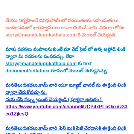
మేము నిర్వహించే వివిధ పోటీలలో రచయితలకు బహుమతులు 
అందించడంలో భాగస్వాములు కావాలనుకునే వారు  వివరాల కోసం 
story@manatelugukathalu.com
 కి మెయిల్ చెయ్యండి.
మాకు రచనలు పంపాలనుకుంటే మా వెబ్ సైట్ లో ఉన్న అప్లోడ్ లింక్ 
ద్వారా మీ రచనలను పంపవచ్చు. లేదా  
story@manatelugukathalu.com
 కు text 
document/odt/docx రూపంలో మెయిల్ చెయ్యవచ్చు.
మనతెలుగుకథలు.కామ్ వారి యూ ట్యూబ్ ఛానల్ ను ఈ క్రింది లింక్ 
ద్వారా చేరుకోవచ్చును.
దయ చేసి సబ్స్క్రయిబ్ చెయ్యండి ( పూర్తిగా ఉచితం ).
https://www.youtube.com/channel/UCP4xPLpOxrVz33
eo1ZjlesQ
మనతెలుగుకథలు.కామ్ వారి  ఫేస్ బుక్ పేజీ చేరడానికి ఈ క్రింది లింక్ 