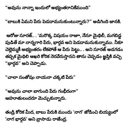
“అవును నాన్నా ఇందులో అభ్యంతరానికేముంది” 
“బాబుకి ఏమని పేరు పెడదామనుకుంటున్నారు?” అడిగింది జానకి. 
 ఆరోజు సూరజ్.. . ‘మరొక్క విషయం రాజూ, నేనూ మైథిలీ, మగబిడ్డ 
పుడితే మా నాన్నగారి పేరు, భార్గవ అని పెడదామనుకున్నాము. నీకూ 
చెల్లెమ్మకీ అభ్యంతరం లేకపోతే ఆ పేరు పెట్టు.. . అని సూరజ్ అడగడం 
తప్పక మైథిలి ఆఖరి కోరిక నెరవేరుస్తానని తాను చెప్పడం జ్ఞప్తికి వచ్చి 
“భార్గవ” అని చెప్పాడు. 
“చాలా సంతోషం నాయనా చక్కటి పేరు” 
“అవును చాలా బాగుంది పేరు గంభీరంగా” 
ఆహూతులందరూ మెచ్చుకున్నారు. 
తండ్రి కోరిక మీద, బాబు పేరుకి ముందు ‘నాగ’ జోడించి బియ్యంలో 
‘నాగ భార్గవ’ అని వ్రాసాడు రాజేంద్ర.