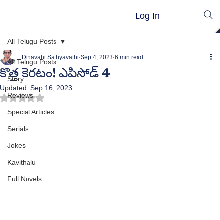
Log In
All Telugu Posts
Dinavahi Sathyavathi
Sep 4, 2023
6 min read
All Telugu Posts
కొత్త కెరటం! ఎపిసోడ్ 4
Story
Updated:
Sep 16, 2023
Reviews
Rated NaN out of 5 stars.
Special Articles
Serials
Jokes
Kavithalu
Full Novels