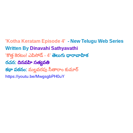
'Kotha Keratam Episode 4' 
 - New Telugu Web Series 
Written By 
Dinavahi Sathyavathi
'కొత్త కెరటం! ఎపిసోడ్ - 4' 
తెలుగు ధారావాహిక
రచన:
దినవహి సత్యవతి
కథా పఠనం: 
మల్లవరపు సీతారాం కుమార్
https://youtu.be/MwgsgbPH0uY