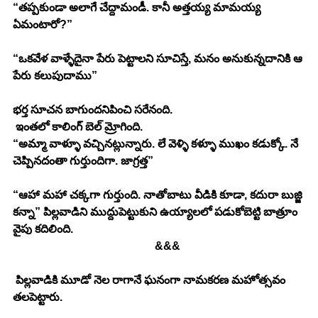
“తప్పకుండా అలాగే చేద్దామండీ. కానీ అత్తయ్య మామయ్య 
ఏమంటారో?” 
“ఒకవేళ వాళ్ళేదైనా పేరు పెట్టాలని సూచిస్తే, మనం అనుకున్నదానికి ఆ 
పేరు కలుపుదాము” 
భర్త సూచన బాగుందనిపించి సరేనంది. 
 ఇంతలో కాలింగ్ బెల్ మ్రోగింది. 
“అమ్మా వాళ్ళూ వచ్చినట్లున్నారు. లే వెళ్ళి కళ్ళూ ముఖం కడుక్కో. నే 
చెప్పినదంతా గుర్తుందిగా. జాగ్రత్త” 
“ఆహా మహా చక్కగా గుర్తుంది. నాతోబాటు వీడికి కూడా, కదురా బుజ్జి 
కన్నా” పిల్లవాడిని ముద్దుపెట్టుకుని ఉయ్యాలలో పడుకోబెట్టి బాత్రూం 
వైపు కదిలింది. 
					&&& 
 పిల్లవాడికి మూడో నెల రాగానే ఘనంగా నామకరణ మహోత్సవం 
తలపెట్టారు. 