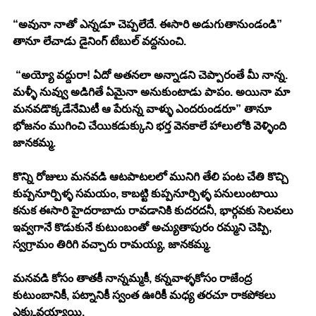
“అవునా నాతో ఎన్నడూ చెప్పలేదే. ఈసారి అడుగుతానుండండి” 
తానూ లేచాడు డైనింగ్ టేబుల్ వద్దనుంచి. 
 “అయ్యో వద్దురా! ఏదో అతనలా అన్నాడని చెప్పారంతే మీ నాన్న. 
మళ్ళీ నువ్వు అడిగితే ఏమైనా అనుకుంటాడు పాపం. అయినా మా 
మనవడొక్కడేనేమిటీ ఆ పేరున్న వాళ్ళు ఎందరుండరూ” తానూ 
భోజనం ముగించి చేయికడుక్కుని భర్త వెనకాలే హాలులోకి వెళ్ళింది 
జానకమ్మ. 
కొన్ని రోజులు మనవడి ఆటపాటలలో మునిగి తేలి పంట చేతి కొచ్చి 
కుప్పనూర్పిళ్ళ సమయం, కాబట్టి కుప్పనూర్పిళ్ళ పనులుంటాయి 
కనుక ఈసారి హైదరాబాదు రావడానికి కుదరదనీ, భార్గవకు సెలవలు 
ఇవ్వగానే కొడుకునే కుటుంబంతో అచ్యుతాపురం రమ్మని చెప్పి, 
స్వగ్రామం తిరిగి వచ్చారు రామయ్య, జానకమ్మ. 
మనవడి కోసం తాతకీ నాన్నమ్మకీ, కన్నవాళ్ళకోసం రాజేంద్ర 
కుటుంబానికీ, పట్నానికీ స్వంత ఊరికీ మధ్య తరచూ రాకపోకలు 
ఎక్కువయ్యాయి. 