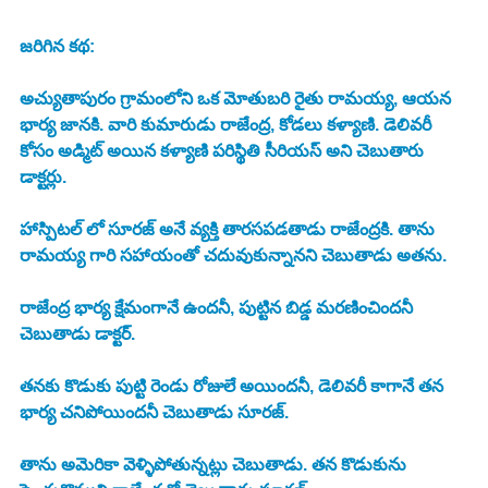
జరిగిన కథ:
అచ్యుతాపురం గ్రామంలోని ఒక మోతుబరి రైతు రామయ్య, ఆయన 
భార్య జానకి. వారి కుమారుడు రాజేంద్ర, కోడలు కళ్యాణి. డెలివరీ 
కోసం అడ్మిట్ అయిన కళ్యాణి పరిస్థితి సీరియస్ అని చెబుతారు 
డాక్టర్లు. 
హాస్పిటల్ లో సూరజ్ అనే వ్యక్తి తారసపడతాడు రాజేంద్రకి. తాను 
రామయ్య గారి సహాయంతో చదువుకున్నానని చెబుతాడు అతను. 
రాజేంద్ర భార్య క్షేమంగానే ఉందనీ, పుట్టిన బిడ్డ మరణించిందనీ 
చెబుతాడు డాక్టర్. 
తనకు కొడుకు పుట్టి రెండు రోజులే అయిందనీ, డెలివరీ కాగానే తన 
భార్య చనిపోయిందనీ చెబుతాడు సూరజ్. 
తాను అమెరికా వెళ్ళిపోతున్నట్లు చెబుతాడు. తన కొడుకును 