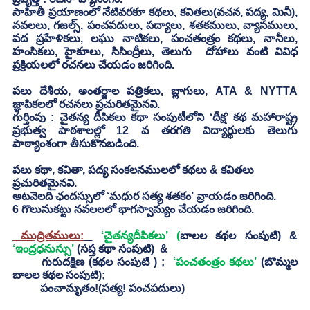
సాహితీ ప్రయాణంలో నేటివరకూ కథలు, కవితలు(వచన, పద్య, మినీ), 
నవలలు, గజల్స్, పంచపదులు, పద్యాలు, శతకములు, వ్యాసములు, 
పద ప్రహేళికలు, లఘు నాటికలు, పంచతంత్రం కథలు, నానీలు, 
హంసికలు, హైకూలు, సిసింద్రీలు, తెలుగు  దోహాలు వంటి వివిధ 
ప్రక్రియలలో రచనలు చేయడం జరిగింది.  
పలు దేశీయ, అంతర్జాల పత్రికలు, బ్లాగులు, ATA & NYTTA  
జ్ఞాపికలలో రచనలు ప్రచురితమైనవి. 
గుర్తింపు 
: చైతన్య దీపికలు కథా సంపుటీలోని ‘దీక్ష’ కథ మహారాష్ట్ర 
ప్రభుత్వ పాఠశాలల్లో 12 వ తరగతి విద్యార్థులకు తెలుగు 
పాఠ్యాంశంగా తీసుకొనబడింది.  
పలు కథా, కవితా, పద్య సంకలనములలో కథలు & కవితలు 
ప్రచురితమైనవి. 
ఆటవెలది ఛందస్సులో ‘మధుర సత్య శతకం’ వ్రాయడం జరిగింది.  
6 గొలుసుకట్టు నవలలలో భాగస్వామ్యం చేయడం జరిగింది. 
 ముద్రితములు:
‘చైతన్యదీపికలు’ (
బాలల కథల సంపుటి) & 
‘ఇంద్రధనుస్సు’
 (సప్త కథా సంపుటి)  & 
గురుదక్షిణ (కథల సంపుటి ) ; 
 ‘పంచతంత్రం కథలు’
 (బొమ్మల 
బాలల కథల సంపుటి); 
	పంచామృతం!(సత్య! పంచపదులు)  