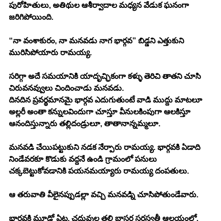
పురోహితులు, అతిథుల ఆశీర్వాదాల మధ్యన వేడుక ఘనంగా 
జరిగిపోయింది. 
“నా వంశాకురం, నా మనవడు నాగ భార్గవ” బిడ్డని ఎత్తుకుని 
మురిసిపోయారు రామయ్య. 
సరిగ్గా అదే సమయానికి యాదృచ్ఛికంగా కళ్ళు తెరిచి తాతని చూసి 
చిరువనవ్వులు చిందించాడు మనవడు. 	 
దినదిన ప్రవర్థమానమై భార్గవ ఎదుగుతుంటే వాడి ముద్దు మాటలూ 
అల్లరీ అంతా కన్నులవిందుగా చూస్తూ వీనులకింపుగా ఆలకిస్తూ 
ఆనందిస్తున్నారు తల్లిదండ్రులూ, తాతానాన్నమ్మలూ. 
మనవడి చేయిపట్టుకుని నడక నేర్పారు రామయ్య. భార్గవకి ఏడాది 
నిండేవరకూ కొడుకు వద్దనే ఉండి గ్రామంలో పనులు 
చక్కబెట్టుకోవడానికి పయనమయ్యారు రామయ్య దంపతులు. 
ఆ తరువాతి వీలైనప్పుడల్లా వచ్చి మనవడ్ని చూసిపోతుండేవారు. 
భార్గవకి మూడో ఏట, చదువుల తల్లి బాసర సరస్వతీ ఆలయంలో, 