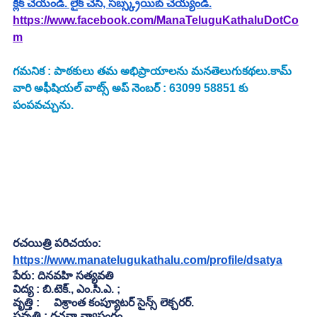
క్లిక్ చేయండి. లైక్ చేసి, సబ్స్క్రయిబ్ చెయ్యండి.
https://www.facebook.com/ManaTeluguKathaluDotCo
m
గమనిక : పాఠకులు తమ అభిప్రాయాలను మనతెలుగుకథలు.కామ్ 
వారి అఫీషియల్ వాట్స్ అప్ నెంబర్ : 63099 58851 కు 
పంపవచ్చును.
రచయిత్రి పరిచయం: 
https://www.manatelugukathalu.com/profile/dsatya
పేరు: దినవహి సత్యవతి
విద్య : బి.టెక్., ఎం.సి.ఎ. ; 
వృత్తి :     విశ్రాంత కంప్యూటర్ సైన్స్ లెక్చరర్. 
ప్రవృత్తి : రచనా వ్యాసంగం.                                   