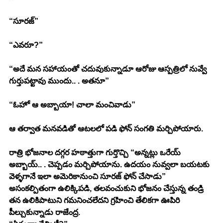
“సూరజ్” 
“ఎవరూ?” 
“అదే మన సహాయంతో చదువుకున్నాడూ ఆరోజు ఆస్పత్రిలో నువ్వే 
గుర్తుపట్టావు ముందు.. . అతనూ” 
“ఓహో ఆ అబ్బాయా! చాలా మంచివాడు” 
ఆ తర్వాత మనవడితో ఆటలలో పడి ఫోన్ సంగతి మర్చిపోయారు. 
రాత్రి భోజనాల దగ్గర హఠాత్తుగా గుర్తొచ్చి “అన్నట్లు ఒరేయ్ 
అబ్బాయ్.. . చెప్పడం మర్చిపోయాను. ఉదయం నువ్వలా బయటకు 
వెళ్ళగానే ఇలా అమెరికానుంచి సూరజ్ ఫోన్ చేసాడు” 
అసంకల్పితంగా ఉలిక్కిపడి, తలవంచుకుని భోజనం చేస్తున్న తండ్రి 
తన ఉలికిపాటుని గమనించలేదని గ్రహించి తేలికగా ఊపిరి 
పీల్చుకున్నాడు రాజేంద్ర. 