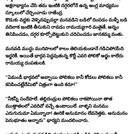
అక్షరాభ్యాసం చేసి తమ ఇంటికి దగ్గరలోనే ఉన్న ఆంగ్ల మాధ్యమం 
స్కూలులో చేర్పించాడు రాజేంద్ర. 
కొడుకు వద్దకు వెళ్ళినప్పుడల్లా మనవడిని బడిలో దింపడం మళ్ళీ బడి 
వదిలాక ఇంటికి తీసుకుని రావడం రామయ్యగారి వంతైతే, అన్నం 
తినిపించడం, దగ్గర కూర్చోబెట్టుకుని చదివించడం జానకమ్మ వంతు. 
మనవడి ముద్దు మురిపాలలో కాలం తెలియకుండానే గడిచిపోయేది 
ఇద్దరికీ. అయితే భార్గవ పెద్దవుతున్న కొద్దీ ఎవరి పోలికో అర్థం కాలేదు 
రామయ్య దంపతులకి. 
“ఏమండీ భార్గవలో అబ్బాయి పోలికలు కానీ కోడలు పోలికలు కానీ 
కనిపించట్లేదేమిటో చిత్రంగా ఉంది కదూ!” 
“నీకన్నీ సందేహలే. తల్లిదండ్రుల పోలికలు రాకపోయినా తాత 
ముత్తాతలలో ఎవరివో వచ్చే ఉంటాయిలే. వాళ్ళని మనము 
ఎరుగుదుమా ఏమన్నానా! ఊరికే అనుమానం లేవనెత్తకు. అనుమనం 
పెనుభూతం అన్నారు” భార్యని మందలించారు. 