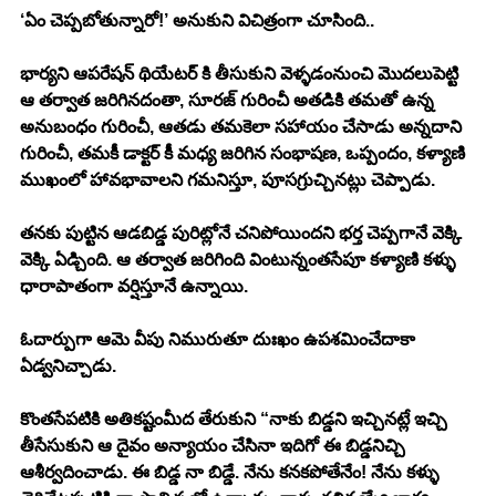
‘ఏం చెప్పబోతున్నారో!’ అనుకుని విచిత్రంగా చూసింది..
భార్యని ఆపరేషన్ థియేటర్ కి తీసుకుని వెళ్ళడంనుంచి మొదలుపెట్టి 
ఆ తర్వాత జరిగినదంతా, సూరజ్ గురించీ అతడికి తమతో ఉన్న 
అనుబంధం గురించీ, ఆతడు తమకెలా సహాయం చేసాడు అన్నదాని 
గురించీ, తమకీ డాక్టర్ కీ మధ్య జరిగిన సంభాషణ, ఒప్పందం, కళ్యాణి 
ముఖంలో హావభావాలని గమనిస్తూ, పూసగ్రుచ్చినట్లు చెప్పాడు. 
తనకు పుట్టిన ఆడబిడ్డ పురిట్లోనే చనిపోయిందని భర్త చెప్పగానే వెక్కి 
వెక్కి ఏడ్చింది. ఆ తర్వాత జరిగింది వింటున్నంతసేపూ కళ్యాణి కళ్ళు 
ధారాపాతంగా వర్షిస్తూనే ఉన్నాయి. 
ఓదార్పుగా ఆమె వీపు నిమురుతూ దుఃఖం ఉపశమించేదాకా 
ఏడ్వనిచ్చాడు. 
కొంతసేపటికి అతికష్టంమీద తేరుకుని “నాకు బిడ్డని ఇచ్చినట్లే ఇచ్చి 
తీసేసుకుని ఆ దైవం అన్యాయం చేసినా ఇదిగో ఈ బిడ్డనిచ్చి 
ఆశీర్వదించాడు. ఈ బిడ్డ నా బిడ్డే. నేను కనకపోతేనేం! నేను కళ్ళు 