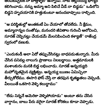
తెరిచేటప్పటికి నా పొత్తిళ్ళలో ఉన్నాడు. నాకు తల్లినయ్యే భాగ్యం 
కలిగించాడు. నన్ను అమ్మా అని పిలిచే వీడే నా బిడ్డడు” ఒడిలోని 
బిడ్డని హృదయానికి హత్తుకుంటూ ఆనందబాష్పాలు రాల్చింది. 
“ఆ పరిస్థితుల్లో అంతకంటే ఏం చేయాలో తోచలేదు. నీ క్షేమం, 
అమ్మానాన్నల సంతోషం, మనందరి జీవితాల గురించీ ఆలోచించి, 
సూరజ్ చెప్పినట్లు చేయడమే మేలనిపించింది కళ్యాణీ” రాజేంద్ర 
స్వరంలో వణుకు. 
“ఎందుకండీ అలా ఏదో తప్పుచేసినట్లు బాధపడుతున్నారు. మీరు 
చేసిన పనివల్ల నాలుగు ప్రాణాలు నిలబడ్డాయి. అత్తమామలకి 
వంశాంకురం మనకి బిడ్డ లభించాడు. సూరజ్ అన్నయ్యది 
మహోన్నతమైన వ్యక్తిత్వం. అన్నయ్య ఋణం ఏమిచ్చినా 
తీర్చుకోలేము. ఈసారి ఫోన్ చేస్తే నా తరఫున కృతజ్ఞతలు చెప్పండి. 
వీలయితే ఒకసారి వెళ్ళి కలుద్దాము” 
“లేడు నిన్ననే అమెరికా వెళ్ళిపోయాడు” అంటూ తను చేసిన 
వాగ్దానం, బాబు పేరు వగైరా సూరజ్ కోరికలు కూడా చెప్పాడు. 