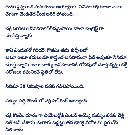
రెండు ఫైట్లు ఒక పాట కూడా అయ్యాయి. సినిమా కథ కూడా చాలా 
వేగంగా వెండితెర మీద జరిగి పోతుంది. 
చక్రి సరోజలు సినిమాలో లీనమైపోయి చాలా ఇంట్రెస్ట్ గా 
చూసేస్తున్నారు. 
కానీ ఎందుకనో గిరిధర్, గౌతమి తమ కుర్చీలలో
అటూ ఇటూ కదులుతూ కాస్తంత అసహనంగా ఫీల్ అవుతూ సినిమా 
చూస్తున్నారు. అలా వాళ్ళు అసహనానికి లోనవుతో చూస్తున్నట్టు చక్రీ 
సరోజలు గమనించే స్థితిలో లేరు. 
సినిమా 30 నిమిషాల వరకు గడిచిపోయింది. 
సడన్గా పెద్ద సౌండ్ తో చక్రి సెల్ రింగ్ అయ్యింది.
చక్రి కొంచెం దూరం గా థియేటర్లోకి ఎంటర్ అయ్యే గుమ్మం వరకు వెళ్లి 
సెల్ ఆన్ చేశాడు. కంగారు పడ్డట్టు తన భార్య సరోజ ను సైగ చేసి 
పిలిచాడు. 