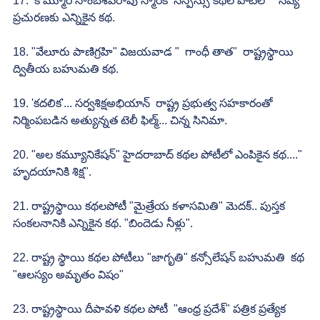
17.  కొమ్మూరి సాంబశివరావు స్మారక  సస్పెన్సు కథల పోటీలో  "నవ్య' 
ప్రచురణకు ఎన్నికైన కథ.
18. "వేలూరు పాణిగ్రహి" విజయవాడ "  గాంధీ తాత"  రాష్ట్రస్థాయి 
ద్వితీయ బహుమతి కథ.
19. 'కదలిక'... సర్వశిక్షఅభియాన్  రాష్ట్ర ప్రభుత్వ సహకారంతో 
నిర్మింపబడిన అత్యున్నత టెలీ ఫిల్మ్... చిన్న సినిమా.
20. "అల కమ్యూనికేషన్" హైదరాబాద్ కథల పోటీలో ఎంపికైన కథ...." 
హృదయానికి శిక్ష".
21. రాష్ట్రస్థాయి కథలపోటీ "మైత్రేయ కళాసమితి" మెదక్.. పుస్తక 
సంకలనానికి ఎన్నికైన కథ. "బిందెడు నీళ్లు".
22. రాష్ట్ర స్థాయి కథల పోటీలు "జాగృతి" కన్సోలేషన్ బహుమతి  కథ 
"ఆలస్యం అమృతం విషం"
23. రాష్ట్రస్థాయి దీపావళి కథల పోటీ  "ఆంధ్ర ప్రదేశ్" పత్రిక ప్రత్యేక 