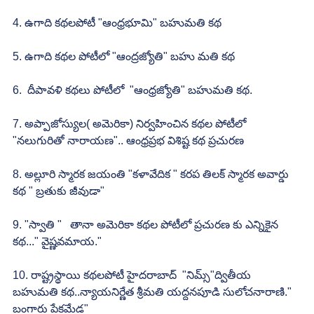
4. ఉగాది కథలపోటీ "ఆంధ్రభూమి" బహుమతి కథ
5. ఉగాది కథల పోటీలో "ఆంద్రజ్యోతి" బహు మతి కథ
6.  దీపావళి కథలు పోటీలో  "ఆంధ్రజ్యోతి" బహుమతి కథ.
7. అప్పాజోస్యుల( అమెరికా) నిర్వహించిన కథల పోటీలో 
"నలుగురితో నారాయణ".. ఆంధ్రప్రభ విశిష్ట కథ ప్రచురణ
8. అల్లూరి స్మారక జయంతి "కళావేదిక " కరప తిలక్ స్మారక అవార్డు 
కథ " బ్రతుకు జీవుడా"
9. "స్వాతి "   తానా అమెరికా కథల పోటీలో ప్రచురణ కు ఎన్నికైన 
కథ..." వైష్ణవమాయ."
10. రాష్ట్రస్థాయి కథలపోటీ హైదరాబాద్  "నిమ్స్"ద్వితీయ 
బహుమతి కథ..న్యాయనిర్ణేత శ్రీమతి యద్దనపూడి సులోచనారాణి." 
బంగారు పేకమేడ"