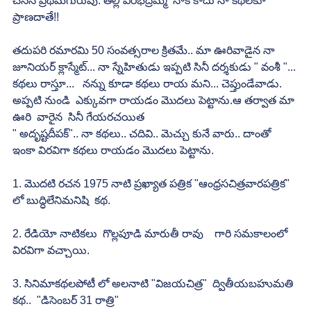
చేసిన ప్రథమగురువు. తల్లి వీరభద్రమ్మ  నాకే కాదు నా కథలకూ 
ప్రాణదాతే!!
తదుపరి రమారమి 50 సంవత్సరాల క్రితమే.. మా ఊరివాడైన నా 
జూనియర్ క్లాస్మేట్... నా స్నేహితుడు ఇప్పటి సినీ దర్శకుడు " వంశీ "... 
కథలు రాస్తూ...   నన్ను కూడా కథలు రాయ మని... చెప్తుండేవాడు. 
అప్పటి నుండి  ఎక్కువగా రాయడం మొదలు పెట్టాను.ఆ తర్వాత మా 
ఊరి  వారైన  సినీ గేయరచయిత 
" అదృష్టదీపక్".. నా కథలు.. చదివి.. మెచ్చు కునే వారు.. దాంతో 
ఇంకా విరవిగా కథలు రాయడం మొదలు పెట్టాను.
1. మొదటి రచన 1975 నాటి ప్రఖ్యాత పత్రిక "ఆంధ్రసచిత్రవారపత్రిక" 
లో బుద్ధిలేనిమనిషి  కథ.
2. రేడియో నాటికలు  గొల్లపూడి మారుతీ రావు    గారి సమకాలంలో 
విరవిగా వచ్చాయి.
3. సినిమాకథలపోటీ లో అలనాటి "విజయచిత్ర"  ద్వితీయబహుమతి 
కథ..  "డిసెంబర్ 31 రాత్రి"