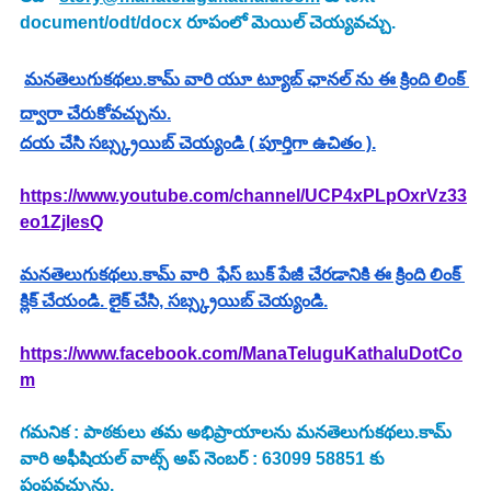
document/odt/docx రూపంలో మెయిల్ చెయ్యవచ్చు.
మనతెలుగుకథలు.కామ్ వారి యూ ట్యూబ్ ఛానల్ ను ఈ క్రింది లింక్ 
ద్వారా చేరుకోవచ్చును.
దయ చేసి సబ్స్క్రయిబ్ చెయ్యండి ( పూర్తిగా ఉచితం ).
https://www.youtube.com/channel/UCP4xPLpOxrVz33
eo1ZjlesQ
మనతెలుగుకథలు.కామ్ వారి  ఫేస్ బుక్ పేజీ చేరడానికి ఈ క్రింది లింక్ 
క్లిక్ చేయండి. లైక్ చేసి, సబ్స్క్రయిబ్ చెయ్యండి.
https://www.facebook.com/ManaTeluguKathaluDotCo
m
గమనిక : పాఠకులు తమ అభిప్రాయాలను మనతెలుగుకథలు.కామ్ 
వారి అఫీషియల్ వాట్స్ అప్ నెంబర్ : 63099 58851 కు 
పంపవచ్చును.