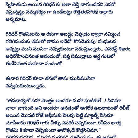
స్నేహితుడు అయిన గిరిధర్ కు అలా చెప్తే బాగుండదని ఎవరో 
వస్తున్నట్టు నమ్మశక్యం గా ఉండేటట్టు కొత్తతరహాకథ అల్లారు 
అన్నమాట. 
గిరిధర్ గౌతమిలను ఆ రకంగా అబద్ధం చెప్పడం ద్వారా నమ్మించ 
గలిగినందుకు తమలో తాము ఇదేదో 'కొసమెరుపు' సంఘటన 
అన్నట్టు ముసి ముసిగా నవ్వుకుంటూ నడుస్తున్నారు.. ఎవరెస్ట్ శిఖరం 
అధిరోహించినoత ఆనందంతో. సప్త సముద్రాలు అర్ధ గంటలో 
ఈదేసినంత మహదా నందంతో. 
ఈసారి గిరిధర్ కూడా తనలో తాను ముసిముసిగా 
నవ్వేసుకుంటున్నాడు. 
"తనభార్యతో సహా మొత్తం అందరూ మహా ఘటికులే.. ! సినిమా 
చాలా బాగుంది అని అందరూ అనడంతో ఆగలేక ఉబలాటంతో రిలీజ్ 
అయిన మొదటి రోజే ఆఫీసుకు సెలవు పెట్టి మ్యాట్నీ సినిమా 
చూసేశాడు గిరిధర్ గారు వీళ్ళు ఎవరికీ చెప్పకుండా. కనీసం భార్య 
గౌతమి కి కూడా చెప్పకుండా తానొక్కడే కొత్తసినిమా. " 
సరిగమపదనిస.. సనిదప మగరిస" చూసేయడం.. ఈ జన్మలో 