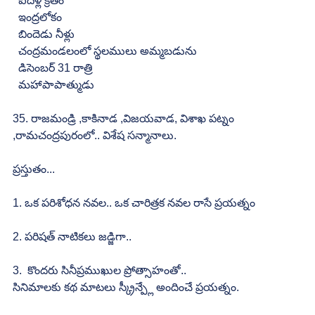
  ఐదేళ్ల క్రితం
  ఇంద్రలోకం
  బిందెడు నీళ్లు
  చంద్రమండలంలో స్థలములు అమ్మబడును
  డిసెంబర్ 31 రాత్రి
  మహాపాపాత్ముడు
35. రాజమండ్రి ,కాకినాడ ,విజయవాడ, విశాఖ పట్నం 
,రామచంద్రపురంలో.. విశేష సన్మానాలు.
ప్రస్తుతం...
1. ఒక పరిశోధన నవల.. ఒక చారిత్రక నవల రాసే ప్రయత్నం
2. పరిషత్ నాటికలు జడ్జిగా..
3.  కొందరు సినీప్రముఖుల ప్రోత్సాహంతో..
సినిమాలకు కథ మాటలు స్క్రీన్ప్లే అందించే ప్రయత్నం.