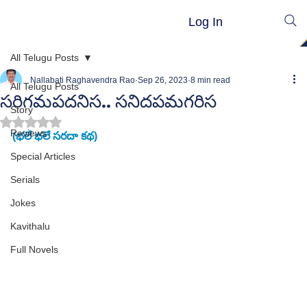
Log In
All Telugu Posts
Nallabati Raghavendra Rao
Sep 26, 2023
8 min read
All Telugu Posts
సరిగమపదనిస.. సనిదపమగరిస
Story
Rated NaN out of 5 stars.
Reviews
(భలే భలే సరదా కథ) 
Special Articles
Serials
Jokes
Kavithalu
Full Novels