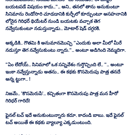
బయటపడే విషయం కాదు..".. అని.. తనలో తాను అనుకుంటూ 
సినిమాను రెండోసారి చూడడానికి కుర్చీలో కూర్చుంటూ అసహనానికి 
లోనైన గిరిధర్ థియేటర్ నుండి బయటకు వచ్చాక తెగ 
నవ్వేసుకుంటూ నడుస్తున్నాడు.. మోటార్ షెడ్ దగ్గరకి. 
అక్కడికి.. గౌతమి కి అనుమానమొచ్చి "ఎందుకు అలా మీలో మీరే 
నడుస్తూ తెగ నవ్వేసుకుంటు న్నారు.".. అంటూ అడిగింది నెమ్మదిగా. 
"ఏం లేదోయ్.. సినిమాలో ఒక సన్నివేశం గుర్తొచ్చింది లే.. ".. అంటూ 
ఇంకా నవ్వేస్తున్నాడు అతను.. ఈ కథకు కొసమెరుపు పాత్ర తనదే 
అన్న ట్టుగా.. !
నిజమే.. 'కొసమెరుపే'.. కచ్చితంగా కొసమెరుపు పాత్ర మన హీరో 
గిరిధర్ గారిదే!
ఫైనల్ టచ్ ఇదే అనుకుంటున్నారు కదూ. కాదండి బాబు. ఇదే ఫైనల్ 
టచ్ అయితే ఈ కథకు వ్యాల్యూ ఎక్కడుంటుంది. 