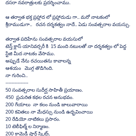
దసరా నవరాత్రులకు ప్రదర్శించాము.
ఆ తర్వాత భక్త ప్రహ్లాద లో ప్రహ్లాదుడు గా.. మరో నాటకంలో 
శ్రీరాముడుగా..   రచన దర్శకత్వం నాదే.. ఏడు సంవత్సరాల వయస్సు.
తర్వాత పదిహేను సంవత్సరాల వయసులో
టెన్త్ క్లాస్ యానివర్సరీ కి  15 మంది నటులతో నా దర్శకత్వం లో పెద్ద 
స్టేజి మీద నాటకం వేసాము.
అప్పుడే నేను రచయితను కావాలన్న
ఆశయం   మొగ్గ తొడిగింది.
నా గురించి..
---------------
50 సంవత్సరాల సుదీర్ఘ సాహితీ ప్రయాణం.
450  ప్రచురిత కథల రచన అనుభవం.
200 గేయాలు  నా కలం నుండి జాలువారాయి
200 కవితలు నా మేధస్సు నుండి ఉద్భవించాయి
20 రేడియో నాటికలు ప్రసారం.
10 టెలీఫిల్మ్ ల నిర్మాణం.
200 కామెడీ షార్ట్ స్కిట్స్