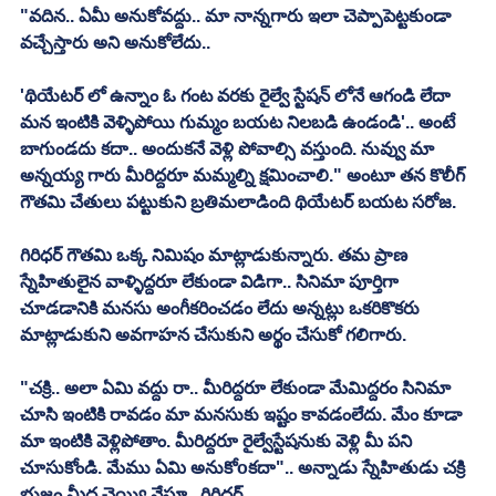
"వదిన.. ఏమీ అనుకోవద్దు.. మా నాన్నగారు ఇలా చెప్పాపెట్టకుండా 
వచ్చేస్తారు అని అనుకోలేదు.. 
'థియేటర్ లో ఉన్నాం ఓ గంట వరకు రైల్వే స్టేషన్ లోనే ఆగండి లేదా 
మన ఇంటికి వెళ్ళిపోయి గుమ్మం బయట నిలబడి ఉండండి'.. అంటే 
బాగుండదు కదా.. అందుకనే వెళ్లి పోవాల్సి వస్తుంది. నువ్వు మా 
అన్నయ్య గారు మీరిద్దరూ మమ్మల్ని క్షమించాలి." అంటూ తన కొలీగ్ 
గౌతమి చేతులు పట్టుకుని బ్రతిమలాడింది థియేటర్ బయట సరోజ. 
గిరిధర్ గౌతమి ఒక్క నిమిషం మాట్లాడుకున్నారు. తమ ప్రాణ 
స్నేహితులైన వాళ్ళిద్దరూ లేకుండా విడిగా.. సినిమా పూర్తిగా 
చూడడానికి మనసు అంగీకరించడం లేదు అన్నట్లు ఒకరికొకరు 
మాట్లాడుకుని అవగాహన చేసుకుని అర్థం చేసుకో గలిగారు. 
"చక్రి.. అలా ఏమి వద్దు రా.. మీరిద్దరూ లేకుండా మేమిద్దరం సినిమా 
చూసి ఇంటికి రావడం మా మనసుకు ఇష్టం కావడంలేదు. మేం కూడా 
మా ఇంటికి వెళ్లిపోతాం. మీరిద్దరూ రైల్వేస్టేషనుకు వెళ్లి మీ పని 
చూసుకోండి. మేము ఏమి అనుకోoకదా".. అన్నాడు స్నేహితుడు చక్రి 
భుజం మీద చెయ్యి వేస్తూ.. గిరిధర్