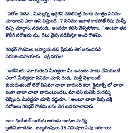
"సరోజ వదిన.. మిమ్మల్ని ఇద్దరిని వదిలిపెట్టి మాకు మాత్రం సినిమా 
చూడాలని ఎలా అని పిస్తుంది.. ? సినిమా ఇవాళ కాకపోతే రేపు మళ్ళీ 
వచ్చి చూద్దాం. నడవండి.. అందరూ కలిసి వెళ్ళిపోదాం.." అంటూ తన 
కొలీగ్ సరోజను ను.. గేటు వైపు నడిపిస్తూ అంది గౌతమి. 
గిరిధర్ గౌతమిల ఆప్యాయతకు ప్రేమకు తెగ ఆనందపడి 
పరవశించిపోయారు.. చక్రి సరోజ!
"అదేమిటి.. మా గురించి మీరిద్దరూ మీ ఆనందం పాడు చేసుకుంటే 
ఎలా? మీరిద్దరూ సినిమా చూసి రండి.. మళ్లీ వెళ్లాలంటే 
కుదురుతుందో లేదో సినిమా చాలా బాగుంది కదా. క్లైమాక్స్ లో చాలా 
ఇంకా చాలా చాలా బాగుంటుందట. మా పని మనిషి రంగమ్మ 
చెప్పింది. మీరిద్దరూ చూసి రద్దురూ.." అంటూ చాలా సేపు చక్రి 
సరోజలు గిరిధర్ గౌతమి లను తెగ బతిమాలాడారు. 
అలా థియేటర్ బయట ఆరెండు జంటల మధ్య
బ్రతిమిలాడడం.. బుజ్జగింపులు 15 నిమిషాల సేపు జరిగాయి. 