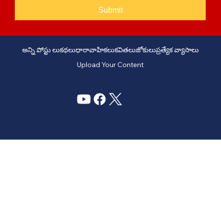
Submit
అన్ని పోస్టు లు
కథలు
ధారావాహికలు
కవితలు
జోకులు
ప్రత్యేక వ్యాసాలు
Upload Your Content
PHONE: +91 6309958851 - EMAIL:
story@manatelugukathalu.com
© 2035
Designed & Digital Marketing by Agency Conversion Guru
.