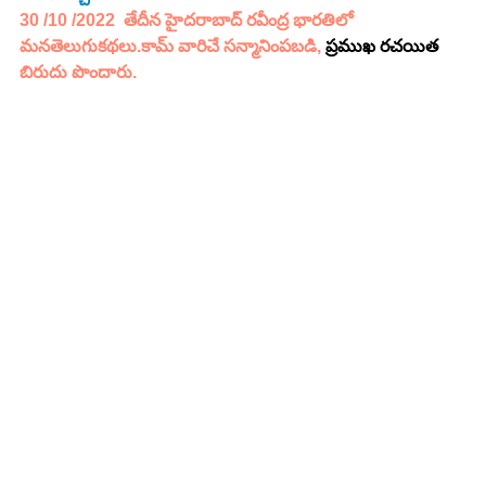
30 /10 /2022  తేదీన హైదరాబాద్ రవీంద్ర భారతిలో 
మనతెలుగుకథలు.కామ్ వారిచే సన్మానింపబడి, 
ప్రముఖ రచయిత
బిరుదు పొందారు.