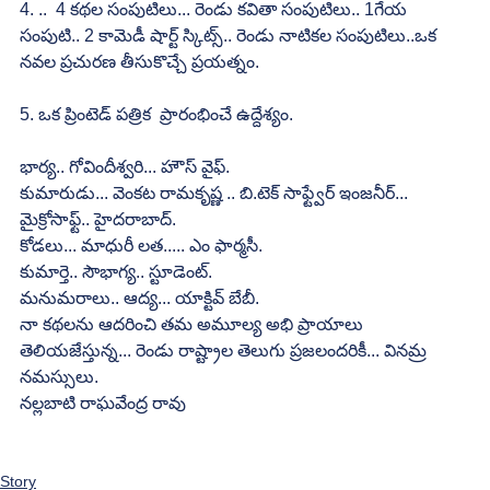
4. ..  4 కథల సంపుటిలు... రెండు కవితా సంపుటిలు.. 1గేయ 
సంపుటి.. 2 కామెడీ షార్ట్ స్కిట్స్.. రెండు నాటికల సంపుటిలు..ఒక 
నవల ప్రచురణ తీసుకొచ్చే ప్రయత్నం.
5. ఒక ప్రింటెడ్ పత్రిక  ప్రారంభించే ఉద్దేశ్యం.
భార్య.. గోవిందీశ్వరి... హౌస్ వైఫ్.
కుమారుడు... వెంకట రామకృష్ణ .. బి.టెక్ సాఫ్ట్వేర్ ఇంజనీర్... 
మైక్రోసాఫ్ట్.. హైదరాబాద్.
కోడలు... మాధురీ లత..... ఎం ఫార్మసీ.
కుమార్తె.. సౌభాగ్య.. స్టూడెంట్.
మనుమరాలు.. ఆద్య... యాక్టివ్ బేబీ.
నా కథలను ఆదరించి తమ అమూల్య అభి ప్రాయాలు 
తెలియజేస్తున్న... రెండు రాష్ట్రాల తెలుగు ప్రజలందరికీ... వినమ్ర 
నమస్సులు.
నల్లబాటి రాఘవేంద్ర రావు
Story