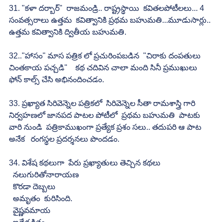
31. "కళా దర్బార్"  రాజమండ్రి.. రాష్ట్రస్థాయి  కవితలపోటీలలు... 4 
సంవత్సరాలు ఉత్తమ  కవిత్వానికి ప్రథమ బహుమతి...మూడుసార్లు.. 
ఉత్తమ కవిత్వానికి ద్వితీయ బహుమతి.
32.."హాసం" మాస పత్రిక లో ప్రచురింపబడిన  "చిరాకు దంపతులు 
చింతకాయ పచ్చడి"    కథ చదివిన చాలా మంది సినీ ప్రముఖులు  
ఫోన్ కాల్స్ చేసి అభినందించడం.
33. ప్రఖ్యాత సిరివెన్నెల పత్రికలో  సిరివెన్నెల సీతా రామశాస్త్రి గారి 
నిర్వహణలో జానపద పాటల పోటీలో  ప్రథమ బహుమతి  పాటకు 
వారి నుండి  పత్రికాముఖంగా ప్రత్యేక ప్రశం సలు.. తదుపరి ఆ పాట 
అనేక   రంగస్థల ప్రదర్శనలు పొందడం.
34. విశేష కథలుగా  పేరు ప్రఖ్యాతులు తెచ్చిన కథలు
  నలుగురితోనారాయణ
  కొరడా దెబ్బలు
  అమృతం  కురిసింది.
  వైష్ణవమాయ