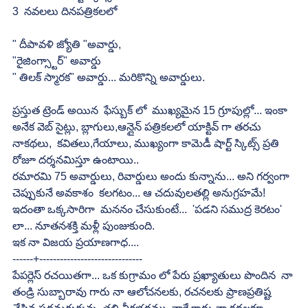
3  నవలలు దినపత్రికలలో
" దీపావళి జ్యోతి "అవార్డు, 
"రైజింగ్స్టార్" అవార్డు
" తిలక్ స్మారక" అవార్డు... మరికొన్ని అవార్డులు.
ప్రస్తుత ట్రెండ్ అయిన  ఫేస్బుక్ లో  ముఖ్యమైన 15 గ్రూపుల్లో... ఇంకా 
అనేక వెబ్ సైట్లు, బ్లాగులు,ఆన్లైన్ పత్రికలలో యాక్టివ్ గా తరచు  
నాకథలు,  కవితలు,గేయాలు, ముఖ్యంగా కామెడీ షార్ట్ స్కిట్స్ ప్రతి 
రోజూ దర్శనమిస్తూ ఉంటాయి..
రమారమి 75 అవార్డులు, రివార్డులు అందు కున్నాను... అని గర్వంగా 
చెప్పుకునే అవకాశం  కలగటం... ఆ చదువులతల్లి అనుగ్రహమే!
ఇదంతా ఒక్కసారిగా  మననం చేసుకుంటే...  'పడని సముద్ర కెరటం' 
లా... నూతనశక్తి మళ్లీ పుంజుకుంది.
ఇక నా విజయ ప్రయాణగాధ....
------+------------------------------
పేపర్లెస్ రచయితగా... ఒక కుగ్రామం లో పేరు ప్రఖ్యాతులు పొందిన  నా 
తండ్రి సుబ్బారావు గారు నా ఆలోచనలకు, రచనలకు ప్రాణప్రతిష్ట 