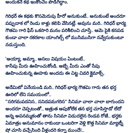
అందుకనే కథ ఇంకొంచెం పొడిగిద్దాం. 
గిరిధర్ ఈ కథకు కొసమెరుపు హీరో అనుకుంటే.. అనుకుంటే అందరూ 
పప్పుదాక లో రెండు కాళ్లు కలిపి వేసినట్లే. అవును మరి.. గిరిధర్ భార్య 
గౌతమి గారి ఫేస్ ఒకసారి మనం పరిశీలించి చూస్తే.. ఆమె పైకి కనపడ 
కుండా చాలా రకరకాల యాంగిల్స్ లో ముసిముసిగా నవ్వేసుకుంటూ 
నడుస్తుంది. 
'అయ్యా, అమ్మా.. అసలు విషయం ఏంటంటే.. 
కాసేపు మీరు ఊహించుకోండి. అబ్బే మీరు ఎంతో సేపు 
ఊహించుకున్న ఊహకు అందదు ఈ చిట్ట చివరి క్లైమాక్స్. 
అదేమిటో వినేయండి మరి.. గిరిధర్ భార్య గౌతమి గారు తన భర్త 
ఊరిలో లేని సమయంలో.. 
"సరిగమపదనిస.. సనిదపమగరిస" సినిమా చాలా చాలా బాగుందని 
అందరూ చెప్పటంతో.. ఆత్రుత ఆపుకోలేక తన భర్త చూపిస్తాడో లేదో 
అన్న అపనమ్మకంతో తాను సినిమా విడుదలైన రెండవ రోజే.. భర్తకు 
ఏమాత్రం అనుమానం రాకుండా ఒంటరిగా వెళ్లి కొత్త సినిమా మ్యాట్నీ 
షో చూసి వచ్చేసింది వీళ్లందరి కన్నా ముందే!.. 