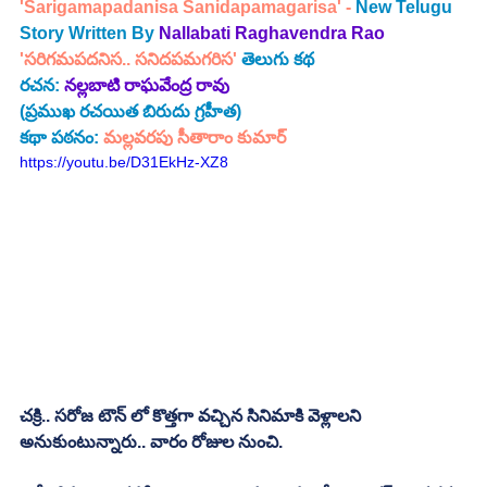
'Sarigamapadanisa Sanidapamagarisa' - 
New Telugu 
Story Written By 
Nallabati Raghavendra Rao
'సరిగమపదనిస.. సనిదపమగరిస'
 తెలుగు కథ
రచన:
నల్లబాటి రాఘవేంద్ర రావు 
(ప్రముఖ రచయిత బిరుదు గ్రహీత)
కథా పఠనం:
 మల్లవరపు సీతారాం కుమార్
https://youtu.be/D31EkHz-XZ8
చక్రి.. సరోజ టౌన్ లో కొత్తగా వచ్చిన సినిమాకి వెళ్లాలని 
అనుకుంటున్నారు.. వారం రోజుల నుంచి.