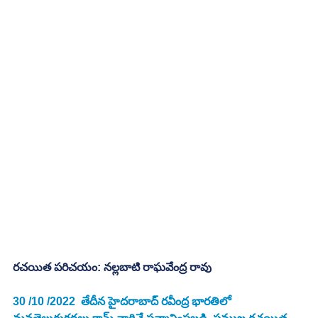
రచయిత పరిచయం: నల్లబాటి రాఘవేంద్ర రావు
30 /10 /2022  తేదీన హైదరాబాద్ రవీంద్ర భారతిలో 