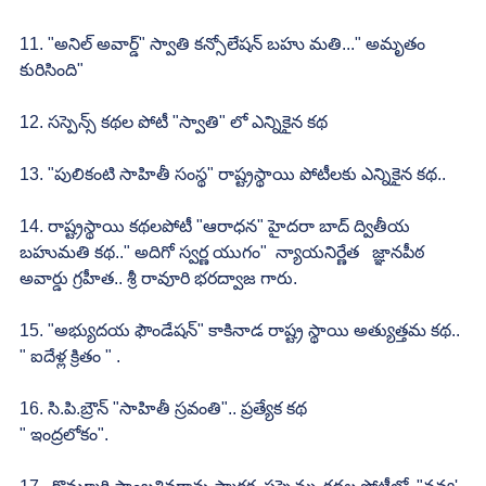
11. "అనిల్ అవార్డ్" స్వాతి కన్సోలేషన్ బహు మతి..." అమృతం  
కురిసింది"
12. సస్పెన్స్ కథల పోటీ "స్వాతి" లో ఎన్నికైన కథ
13. "పులికంటి సాహితీ సంస్థ" రాష్ట్రస్థాయి పోటీలకు ఎన్నికైన కథ..
14. రాష్ట్రస్థాయి కథలపోటీ "ఆరాధన" హైదరా బాద్ ద్వితీయ 
బహుమతి కథ.." అదిగో స్వర్ణ యుగం"  న్యాయనిర్ణేత   జ్ఞానపీఠ 
అవార్డు గ్రహీత.. శ్రీ రావూరి భరద్వాజ గారు.
15. "అభ్యుదయ ఫౌండేషన్" కాకినాడ రాష్ట్ర స్థాయి అత్యుత్తమ కథ.. 
" ఐదేళ్ల క్రితం " .
16. సి.పి.బ్రౌన్ "సాహితీ స్రవంతి".. ప్రత్యేక కథ
" ఇంద్రలోకం".