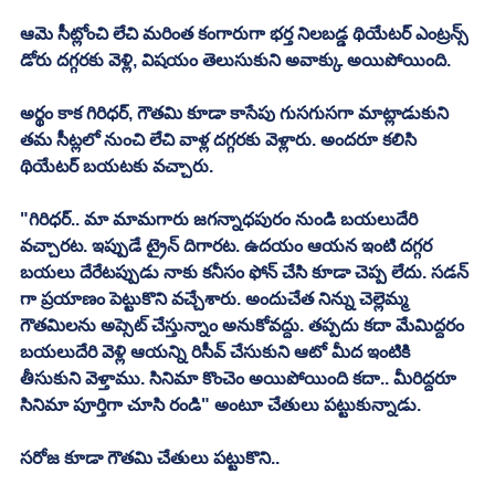
ఆమె సీట్లోంచి లేచి మరింత కంగారుగా భర్త నిలబడ్డ థియేటర్ ఎంట్రన్స్ 
డోరు దగ్గరకు వెళ్లి, విషయం తెలుసుకుని అవాక్కు అయిపోయింది. 
అర్థం కాక గిరిధర్, గౌతమి కూడా కాసేపు గుసగుసగా మాట్లాడుకుని 
తమ సీట్లలో నుంచి లేచి వాళ్ల దగ్గరకు వెళ్లారు. అందరూ కలిసి 
థియేటర్ బయటకు వచ్చారు. 
"గిరిధర్.. మా మామగారు జగన్నాధపురం నుండి బయలుదేరి 
వచ్చారట. ఇప్పుడే ట్రైన్ దిగారట. ఉదయం ఆయన ఇంటి దగ్గర 
బయలు దేరేటప్పుడు నాకు కనీసం ఫోన్ చేసి కూడా చెప్ప లేదు. సడన్ 
గా ప్రయాణం పెట్టుకొని వచ్చేశారు. అందుచేత నిన్ను చెల్లెమ్మ 
గౌతమిలను అప్సెట్ చేస్తున్నాం అనుకోవద్దు. తప్పదు కదా మేమిద్దరం 
బయలుదేరి వెళ్లి ఆయన్ని రిసీవ్ చేసుకుని ఆటో మీద ఇంటికి 
తీసుకుని వెళ్తాము. సినిమా కొంచెం అయిపోయింది కదా.. మీరిద్దరూ 
సినిమా పూర్తిగా చూసి రండి" అంటూ చేతులు పట్టుకున్నాడు. 
సరోజ కూడా గౌతమి చేతులు పట్టుకొని.. 