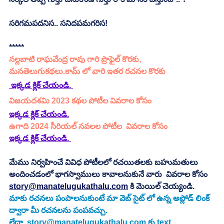
సరిగమపదనిస.. సనిదపమగరిస!
*****
నల్లబాటి రాఘవేంద్ర రావు గారి ప్రొఫైల్ కొరకు, 
మనతెలుగుకథలు.కామ్ లో వారి ఇతర రచనల కొరకు 
 ఇక్కడ క్లిక్ చేయండి. 
విజయదశమి 2023 కథల పోటీల వివరాల కోసం 
ఇక్కడ క్లిక్ చేయండి.
ఉగాది 2024 సీరియల్ నవలల పోటీల  వివరాల కోసం 
ఇక్కడ క్లిక్ చేయండి.
మేము నిర్వహించే వివిధ పోటీలలో రచయితలకు బహుమతులు 
అందించడంలో భాగస్వాములు కావాలనుకునే వారు  వివరాల కోసం 
story@manatelugukathalu.com
 కి మెయిల్ చెయ్యండి.
మాకు రచనలు పంపాలనుకుంటే మా వెబ్ సైట్ లో ఉన్న అప్లోడ్ లింక్ 
ద్వారా మీ రచనలను పంపవచ్చు.
లేదా  
story@manatelugukathalu.com
 కు text 