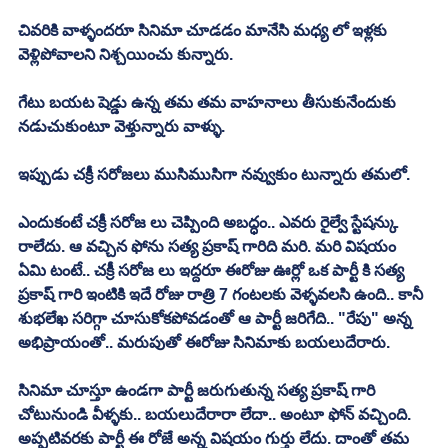
చివరికి వాళ్ళందరూ సినిమా చూడడం మానేసి మధ్య లో ఇళ్లకు 
వెళ్లిపోవాలని నిశ్చయించు కున్నారు. 
గేటు బయట షెడ్డు ఉన్న తమ తమ వాహనాలు తీసుకునేందుకు 
నడుచుకుంటూ వెళ్తున్నారు వాళ్ళు. 
ఇప్పుడు చక్రీ సరోజలు ముసిముసిగా నవ్వుకుం టున్నారు తమలో. 
ఎందుకంటే చక్రీ సరోజ లు చెప్పింది అబద్ధం.. ఎవరు రైల్వే స్టేషన్కు 
రాలేదు. ఆ వచ్చిన ఫోను సత్య ప్రకాష్ గారిది మరి. మరి విషయం 
ఏమి టంటే.. చక్రీ సరోజ లు ఇద్దరూ ఈరోజు ఊర్లో ఒక పార్టీ కి సత్య 
ప్రకాష్ గారి ఇంటికి ఇదే రోజు రాత్రి 7 గంటలకు వెళ్ళవలసి ఉంది.. కానీ 
శుభలేఖ సరిగ్గా చూసుకోకపోవడంతో ఆ పార్టీ జరిగేది.. "రేపు" అన్న 
అభిప్రాయంతో.. మరుపుతో ఈరోజు సినిమాకు బయలుదేరారు. 
సినిమా చూస్తూ ఉండగా పార్టీ జరుగుతున్న సత్య ప్రకాష్ గారి 
చోటునుండి వీళ్ళకు.. బయలుదేరారా లేదా.. అంటూ ఫోన్ వచ్చింది. 
అప్పటివరకు పార్టీ ఈ రోజే అన్న విషయం గుర్తు లేదు. దాంతో తమ 