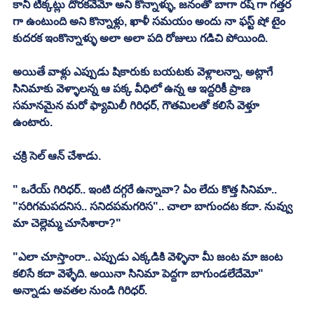
కానీ టిక్కట్లు దొరకవేమో అని కొన్నాళ్ళు, జనంతో బాగా రష్ గా గత్తర 
గా ఉంటుంది అని కొన్నాళ్లు, ఖాళీ సమయం అందు నా ఫస్ట్ షో టైం 
కుదరక ఇంకొన్నాళ్ళు అలా అలా పది రోజులు గడిచి పోయింది. 
అయితే వాళ్లు ఎప్పుడు షికారుకు బయటకు వెళ్లాలన్నా, అట్లాగే 
సినిమాకు వెళ్ళాలన్న ఆ పక్క వీధిలో ఉన్న ఆ ఇద్దరికీ ప్రాణ 
సమానమైన మరో ఫ్యామిలీ గిరిధర్, గౌతమిలతో కలిసే వెళ్తూ 
ఉంటారు. 
చక్రి సెల్ ఆన్ చేశాడు. 
" ఒరేయ్ గిరిధర్.. ఇంటి దగ్గరే ఉన్నావా? ఏం లేదు కొత్త సినిమా.. 
"సరిగమపదనిస.. సనిదపమగరిస".. చాలా బాగుందట కదా. నువ్వు 
మా చెల్లెమ్మ చూసేశారా?"
"ఎలా చూస్తాంరా.. ఎప్పుడు ఎక్కడికి వెళ్ళినా మీ జంట మా జంట 
కలిసే కదా వెళ్ళేది. అయినా సినిమా పెద్దగా బాగుండలేదేమో" 
అన్నాడు అవతల నుండి గిరిధర్. 