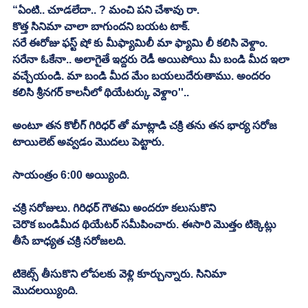
“ఏంటి.. చూడలేదా.. ? మంచి పని చేశావు రా. 
కొత్త సినిమా చాలా బాగుందని బయట టాక్. 
సరే ఈరోజు ఫస్ట్ షో కు మీఫ్యామిలీ మా ఫ్యామి లీ కలిసి వెళ్దాం. 
సరేనా ఓకేనా.. అలాగైతే ఇద్దరు రెడీ అయిపోయి మీ బండి మీద ఇలా 
వచ్చేయండి. మా బండి మీద మేం బయలుదేరుతాము. అందరం 
కలిసి శ్రీనగర్ కాలనీలో థియేటర్కు వెళ్దాo''.. 
అంటూ తన కొలీగ్ గిరిధర్ తో మాట్లాడి చక్రి తను తన భార్య సరోజ 
టాయిలెట్ అవ్వడం మొదలు పెట్టారు. 
సాయంత్రం 6:00 అయ్యింది. 
చక్రి సరోజులు. గిరిధర్ గౌతమి అందరూ కలుసుకొని 
చెరొక బండిమీద థియేటర్ సమీపించారు. ఈసారి మొత్తం టిక్కెట్లు 
తీసే బాధ్యత చక్రి సరోజలది. 
టికెట్స్ తీసుకొని లోపలకు వెళ్లి కూర్చున్నారు. సినిమా 
మొదలయ్యింది. 