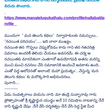
మనతెలుగుకథలు.కామ్ వారిచే సన్మానింపబడి, ప్రముఖ రచయిత 
బిరుదు పొందారు.
https://www.manatelugukathalu.com/profile/nallabati/p
rofile  
ముందుగా  " మన తెలుగు కథలు"  నిర్వాహకులకు నమస్సులు..
"రచయిత పరిచయం"..... ఇది చాలా ముఖ్యం.
రచయిత తన  గొప్పలు చెప్పుకోవడం కాదు గాని తన గతచరిత్ర 
వివరాలు అందరికీ తెలియ చేయటం అవసరమే. ఈ చర్య ఆ 
రచయితకు మానసికంగా ఎంతగానో ఉపయోగపడి అతను మరిన్ని 
మంచి మంచి రచనలు చేసి సమాజానికి అందించే అవకాశం ఉంది.. 
ఎంతో పెద్ద ఆలోచనతో అలాంటి 'మహా ప్రయత్నం'.. చేస్తున్న 'మన 
తెలుగు కథలు' కు మరొక్కసారి అభినందనలు.
పునాది....
-----------
ఏడు సంవత్సరాలు వయసు నాది. మా తండ్రి సుబ్బారావు గారు  
ప్రోత్సాహంతో శ్రీ కృష్ణార్జున యుద్ధం అనే 10 నిమిషాల నాటకాన్ని నేనే 
రాసి కృష్ణుడి వేషం  నేనే వేసి దర్శకత్వం నేనే చేసి పెద్ద స్టేజి మీద  