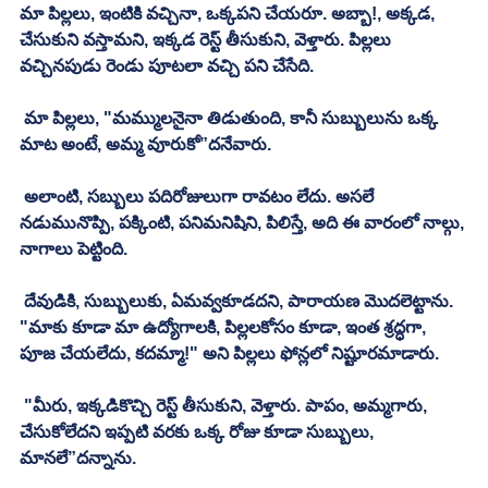
మా పిల్లలు, ఇంటికి వచ్చినా, ఒక్కపని చేయరూ. అబ్బా!, అక్కడ, 
చేసుకుని వస్తామని, ఇక్కడ రెస్ట్ తీసుకుని, వెళ్తారు. పిల్లలు 
వచ్చినపుడు రెండు పూటలా వచ్చి పని చేసేది. 
 మా పిల్లలు, "మమ్ములనైనా తిడుతుంది, కానీ సుబ్బులును ఒక్క 
మాట అంటే, అమ్మ వూరుకో”దనేవారు.
 అలాంటి, సబ్బులు పదిరోజులుగా రావటం లేదు. అసలే 
నడుమునొప్పి, పక్కింటి, పనిమనిషిని, పిలిస్తే, అది ఈ వారంలో నాల్గు, 
నాగాలు పెట్టింది. 
 దేవుడికి, సుబ్బులుకు, ఏమవ్వకూడదని, పారాయణ మొదలెట్టాను. 
"మాకు కూడా మా ఉద్యోగాలకి, పిల్లలకోసం కూడా, ఇంత శ్రద్ధగా, 
పూజ చేయలేదు, కదమ్మా!" అని పిల్లలు ఫోన్లలో నిష్టూరమాడారు. 
 "మీరు, ఇక్కడికొచ్చి రెస్ట్ తీసుకుని, వెళ్తారు. పాపం, అమ్మగారు, 
చేసుకోలేదని ఇప్పటి వరకు ఒక్క రోజు కూడా సుబ్బులు, 
మానలే”దన్నాను. 