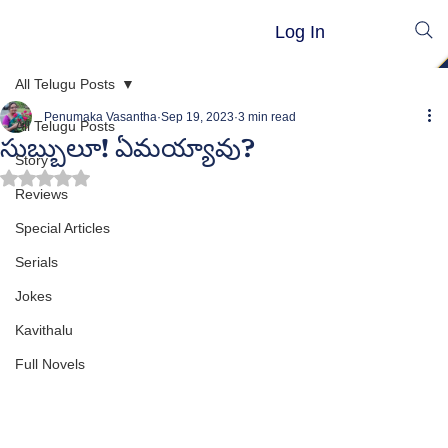
Log In
All Telugu Posts
Penumaka Vasantha
Sep 19, 2023
3 min read
All Telugu Posts
సుబ్బులూ! ఏమయ్యావు?
Story
Rated NaN out of 5 stars.
Reviews
Special Articles
Serials
Jokes
Kavithalu
Full Novels