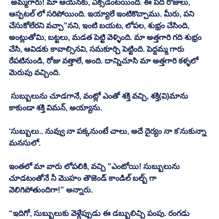
 అమ్మగారు! మా ఆయనకు, ఏక్సిడెంటయింది. ఈ పది రోజులు, 
ఆస్పటల్ లో సరిపోయింది. ఇయ్యాలే ఇంటికొచ్చాము. మీరు, పని 
చేసుకోలేరని వచ్చా”నని, ఇంటి బయట, లోపల, శుభ్రం చేసింది, 
అంట్లుతోమి, బట్టలు, మడత పెట్టి వెళ్ళింది. మా అత్తగారి గది శుభ్రం 
చేసి, ఆవిడకు కావాల్సినవి, సమకూర్చి పెట్టింది. పెద్దమ్మ గారు 
రేపటినుండి, రోజు వత్తాలే, అంది. దాన్నిచూసి మా అత్తగారి కళ్ళలో 
మెరుపు వచ్చింది. 
 సుబ్బులును చూడగానే, వంట్లో ఎంతో శక్తి వచ్చి, శక్తి(వి)మాను 
కాకుండా శక్తి విమన్, అయ్యాను. 
‘సుబ్బులు.. నువ్వు నా పక్కనుంటే చాలు, అదే దైర్యం నా క’నుకున్నా 
మనసులో. 
ఇంతలో మా వారు లోపలికి, వచ్చి "ఎంటోయి! సుబ్బులును 
చూడటంతోనే నీ మొహం తౌజెండ్ కాండిల్ బల్బ్ గా 
వెలిగిపోతుందిగా!” అన్నారు. 
“ఇదిగో, సుబ్బులుకు వెళ్లేప్పుడు ఈ డబ్బులిచ్చి పంపు. రంగడు 