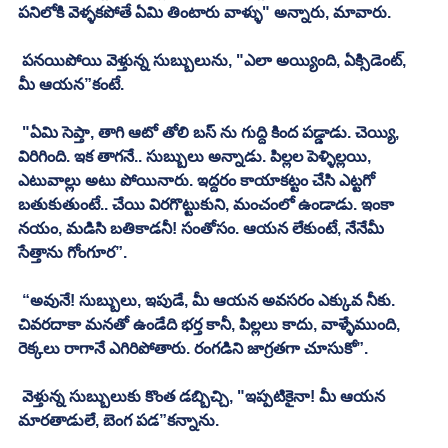
పనిలోకి వెళ్ళకపోతే ఏమి తింటారు వాళ్ళు" అన్నారు, మావారు. 
 పనయిపోయి వెళ్తున్న సుబ్బులును, "ఎలా అయ్యింది, ఏక్సిడెంట్, 
మీ ఆయన”కంటే.
 "ఏమి సెప్తా, తాగి ఆటో తోలి బస్ ను గుద్ది కింద పడ్డాడు. చెయ్యి, 
విరిగింది. ఇక తాగనే.. సుబ్బులు అన్నాడు. పిల్లల పెళ్ళిల్లయి, 
ఎటువాల్లు అటు పోయినారు. ఇద్దరం కాయాకట్టం చేసి ఎట్టగో 
బతుకుతుంటే.. చేయి విరగొట్టుకుని, మంచంలో ఉండాడు. ఇంకా 
నయం, మడిసి బతికాడనీ! సంతోసం. ఆయన లేకుంటే, నేనేమీ 
సేత్తాను గోంగూర”. 
 “అవునే! సుబ్బులు, ఇపుడే, మీ ఆయన అవసరం ఎక్కువ నీకు. 
చివరదాకా మనతో ఉండేది భర్త కానీ, పిల్లలు కాదు, వాళ్ళేముంది, 
రెక్కలు రాగానే ఎగిరిపోతారు. రంగడిని జాగ్రతగా చూసుకో”. 
 వెళ్తున్న సుబ్బులుకు కొంత డబ్బిచ్చి, "ఇప్పటికైనా! మీ ఆయన 
మారతాడులే, బెంగ పడ”కన్నాను.