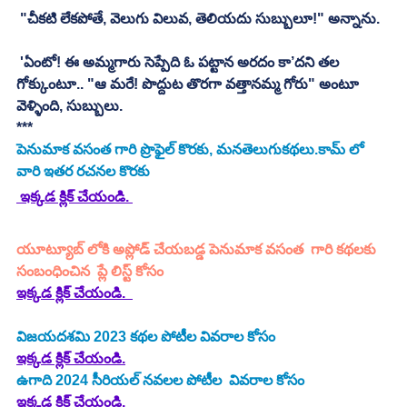
 "చీకటి లేకపోతే, వెలుగు విలువ, తెలియదు సుబ్బులూ!" అన్నాను. 
 'ఏంటో! ఈ అమ్మగారు సెప్పేది ఓ పట్టాన అరదం కా’దని తల 
గోక్కుంటూ.. "ఆ మరే! పొద్దుట తొరగా వత్తానమ్మ గోరు" అంటూ 
వెళ్ళింది, సుబ్బులు. 
***
పెనుమాక వసంత గారి ప్రొఫైల్ కొరకు, మనతెలుగుకథలు.కామ్ లో 
వారి ఇతర రచనల కొరకు
 ఇక్కడ క్లిక్ చేయండి. 
యూట్యూబ్ లోకి అప్లోడ్ చేయబడ్డ 
పెనుమాక వసంత
  గారి కథలకు 
సంబంధించిన  ప్లే లిస్ట్ కోసం
ఇక్కడ క్లిక్ చేయండి.
విజయదశమి 2023 కథల పోటీల వివరాల కోసం
ఇక్కడ క్లిక్ చేయండి.
ఉగాది 2024 సీరియల్ నవలల పోటీల  వివరాల కోసం
ఇక్కడ క్లిక్ చేయండి. 