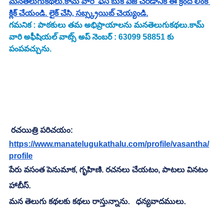
మనతెలుగుకథలు.కామ్ వారి  ఫేస్ బుక్ పేజీ చేరడానికి ఈ క్రింది లింక్ 
క్లిక్ చేయండి. లైక్ చేసి, సబ్స్క్రయిబ్ చెయ్యండి.
గమనిక : పాఠకులు తమ అభిప్రాయాలను మనతెలుగుకథలు.కామ్ 
వారి అఫీషియల్ వాట్స్ అప్ నెంబర్ : 63099 58851 కు 
పంపవచ్చును.
రచయిత్రి పరిచయం:
https://www.manatelugukathalu.com/profile/vasantha/
profile
పేరు వసంత పెనుమాక, గృహిణి. రచనలు చేయటం, పాటలు వినటం 
హాబీస్.
మన తెలుగు కథలకు కథలు రాస్తున్నాను.   ధన్యవాదములు.