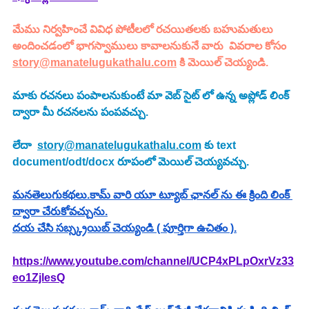
మేము నిర్వహించే వివిధ పోటీలలో రచయితలకు బహుమతులు 
అందించడంలో భాగస్వాములు కావాలనుకునే వారు  వివరాల కోసం 
story@manatelugukathalu.com
 కి మెయిల్ చెయ్యండి.
మాకు రచనలు పంపాలనుకుంటే మా వెబ్ సైట్ లో ఉన్న అప్లోడ్ లింక్ 
ద్వారా మీ రచనలను పంపవచ్చు.
లేదా  
story@manatelugukathalu.com
 కు text 
document/odt/docx రూపంలో మెయిల్ చెయ్యవచ్చు.
మనతెలుగుకథలు.కామ్ వారి యూ ట్యూబ్ ఛానల్ ను ఈ క్రింది లింక్ 
ద్వారా చేరుకోవచ్చును.
దయ చేసి సబ్స్క్రయిబ్ చెయ్యండి ( పూర్తిగా ఉచితం ).
https://www.youtube.com/channel/UCP4xPLpOxrVz33
eo1ZjlesQ