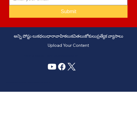
Submit
అన్ని పోస్టు లు
కథలు
ధారావాహికలు
కవితలు
జోకులు
ప్రత్యేక వ్యాసాలు
Upload Your Content
PHONE: +91 6309958851 - EMAIL:
story@manatelugukathalu.com
© 2035
Designed & Digital Marketing by Agency Conversion Guru
.