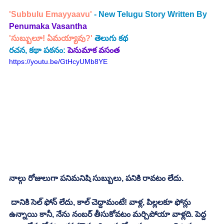
'Subbulu Emayyaavu'
 - New Telugu Story Written By 
Penumaka Vasantha
'సుబ్బులూ! ఏమయ్యావు?' 
తెలుగు కథ
రచన, కథా పఠనం: 
పెనుమాక వసంత
https://youtu.be/GtHcyUMb8YE
నాల్గు రోజులుగా పనిమనిషి సుబ్బులు, పనికి రావటం లేదు. 
 దానికి సెల్ ఫోన్ లేదు, కాల్ చెద్దామంటే! వాళ్ల, పిల్లలకూ ఫోన్లు 
ఉన్నాయి కానీ, నేను నంబర్ తీసుకోవటం మర్చిపోయా వాళ్లది. పెద్ద 