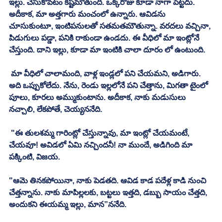
ఇల్లు. చేసుకోవటం కష్టమౌతుంది. ఒక్కరోజు కూడా నాగా పెట్టదు. 
అదీకాక, మా అత్తగారు మంచంలో ఉన్నారు. ఆవిడను 
చూసుకుంటూ, ఇంటిపనులతో సతమతమౌతున్నా. వరదలు వచ్చినా, 
పిడుగులు పడ్డా, పనికి రాకుండా ఉండదు. ఈ వీధిలో మా ఇంట్లోనే 
చేస్తుంది. దాని ఇల్లు, కూడా మా ఇంటికి చాలా దూరం లో ఉంటుంది. 
 మా వీధిలో చాలామంది, వాళ్ల ఇండ్లలో పని చేయమని, అడిగారు. 
అది ఒప్పుకోలేదు. నేను, రెండు ఇల్లలోనే పని చేత్తాను, మిగతా టైంలో 
పూలు, కూరలు అమ్ముకుంటాను. అదీకాక, నాకు మడుసులు 
నచ్చాలి, లేకపోతే, చెయ్యననేది. 
 "ఈ తులశమ్మ గారింట్లో చేస్తున్నావు, మా ఇంట్లో చేయమంటే, 
చేయవూ! అవిడలో ఏమి నచ్చిందనీ! నా ముందే, అడిగింది మా 
పక్కింటి, విజయ. 
"ఆమె తినకపోయినా, నాకు పెడతది. ఆవిడ కాడ పదేళ్ల కాడి నుంచి 
చేత్తన్నాను. నాకు మాపిల్లలకు, బట్టలు ఇత్తది, డబ్బు సాయం చేత్తది, 
అందుకని ఈయమ్మ ఇల్లు, మాన”ననేది.  