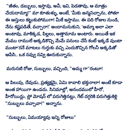
 "జీతం, డబ్బులు, ఇస్తావు, అవీ, ఇవి, పెడతావు, ఆ మాత్రం 
చేయదామ్మా!" మా కూతుళ్ళు, అంటే, 'మీకు జన్మనిచ్చాను, పోతూ 
ఈ ఆస్తులు కట్టుకుపోముగా! మీకే ఇస్తాము. ఈ పది రోజుల నుండి, 
నేను కష్టపడితే, వచ్చారా!' అందామనుకుని, ‘అమ్మా అలా ఎలా 
అంటావు, మాకిక్కడ, పిల్లలు, అత్తామామ అంటారు. అయితే ఇక 
మేము రాములే అక్కడికొచ్చి మేమే పనులు చేసే కంటే ఇక్కడే వుంటా 
మంటా’రనే మాటలు గుర్తుకు వచ్చి ఎందుకొచ్చిన గోలనీ అక్కడితో 
ఆపేసి.. ఒక నవ్వు నవ్వి ఊరుకున్నాను. 
 మరుసటి రోజు, సుబ్బులు, వచ్చింది, "అమ్మ గా”రంటూ! 
ఆ పిలుపు, దేవుడు, ప్రత్యక్షమై, ఏమి కావాలి భక్తురాలా! అంటే కూడా 
అంత హాయిగా ఉండదు. సినిమాల్లో, ఆనందములో హీరో, 
హీరోయిన్లు, స్లో మోషన్ లో పరుగెత్తినట్లు, గేట్ దగ్గరికి పరుగెత్తుకెళ్లి 
"సుబ్బులు వచ్చావా!" అన్నాను. 
 "సుబ్బులు, ఏమయ్యావు ఇన్ని రోజులు"