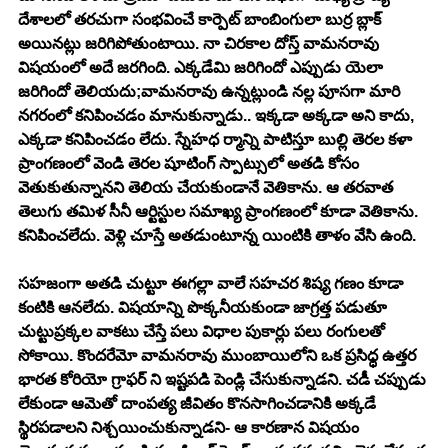
దేశాలలో తరచుగా సంభవించే కార్పెట్ బాంబింగులా బుర్ర బ్లాక్ 
అయినట్లు జరిగిపోతుంటాయి. నా చిరకాల దోస్త్ వామనరావు 
విషయంలో అదే జరగింది. ఎక్కడేమి జరిగిందో ఎప్పుడు యెలా 
జరిగిందో తెలియదు;వామనరావు ఉన్నట్లుండి నల్ల పూసగా మారి 
నగరంలో కనిపించడం మానుకున్నాడు.. ఇక్కడా అక్కడా అని కాదు, 
ఎక్కడా కనిపించడం లేదు. స్నేహధ ర్మాన్ని పాటిస్తూ బుల్లి తెరల కళా 
ప్రాంగణంలో వెండి తెరల షూటింగ్ స్పాట్సులో అతడి కోసం 
వెతుకుతున్నానని తెలియ చేయకుండానే వెతికాను. ఆ తరవాత 
తెలుగు తమిళ సీనీ ఆర్టిస్టుల సమాఖ్య ప్రాంగణంలో కూడా వెతికాను. 
కనిపించలేదు. వెళ్లి చూస్తే అతడుంటూన్న యింటికి తాళం వేసి ఉంది. 
సహజంగా అతడి చుట్టూ ఈగల్లా వాలే సహచర శిష్య గణం కూడా 
కంటికి ఆనలేదు. విషయాన్ని పొక్కనీయకుండా జాగ్రత్త పడుతూ 
చుట్టుప్రక్కల వాకటు చేస్తే పలు విధాల పుకార్లు పలు రంగులతో 
సోకాయి. కొందరేమో వామనరావు ముంబాయిలోని ఒక ప్రసిధ్ధ ఉత్తర 
భారత కోరియో గ్రాఫర్ ని ఇష్టపడి పెండ్లి చేసుకున్నాడని. చడీ చప్పుడు 
లేకుండా ఆమెతో దాంపత్య జీవితం కొనసాగించడానికి అక్కడే 
స్థిరపడాలని నిశ్చయించుకున్నాడని- ఆ కారణాన విషయం 