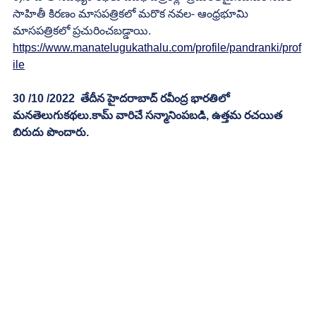
సాహితీ కిరణం మాసపత్రికలో మరొక నవల- ఆంధ్రభూమి 
మాసపత్రికలో ప్రచురించబడ్డాయి. 
https://www.manatelugukathalu.com/profile/pandranki/prof
ile
30 /10 /2022  తేదీన హైదరాబాద్ రవీంద్ర భారతిలో 
మనతెలుగుకథలు.కామ్ వారిచే సన్మానింపబడి, ఉత్తమ రచయిత 
బిరుదు పొందారు.