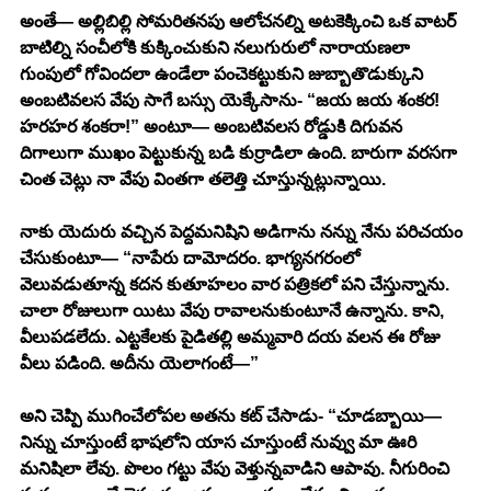
అంతే— అల్లిబిల్లి సోమరితనపు ఆలోచనల్ని అటకెక్కించి ఒక వాటర్ 
బాటిల్ని సంచీలోకి కుక్కించుకుని నలుగురులో నారాయణలా 
గుంపులో గోవిందలా ఉండేలా పంచెకట్టుకుని జుబ్బాతొడుక్కుని 
అంబటివలస వేపు సాగే బస్సు యెక్కేసాను- “జయ జయ శంకర!
హరహర శంకరా!” అంటూ— అంబటివలస రోడ్డుకి దిగువన 
దిగాలుగా ముఖం పెట్టుకున్న బడి కుర్రాడిలా ఉంది. బారుగా వరసగా 
చింత చెట్లు నా వేపు వింతగా తలెత్తి చూస్తున్నట్లున్నాయి. 
నాకు యెదురు వచ్చిన పెద్దమనిషిని అడిగాను నన్ను నేను పరిచయం 
చేసుకుంటూ— “నాపేరు దామోదరం. భాగ్యనగరంలో 
వెలువడుతూన్న కదన కుతూహలం వార పత్రికలో పని చేస్తున్నాను. 
చాలా రోజులుగా యిటు వేపు రావాలనుకుంటూనే ఉన్నాను. కాని, 
వీలుపడలేదు. ఎట్టకేలకు పైడితల్లి అమ్మవారి దయ వలన ఈ రోజు 
వీలు పడింది. అదీను యెలాగంటే—”
అని చెప్పి ముగించేలోపల అతను కట్ చేసాడు- “చూడబ్బాయి— 
నిన్ను చూస్తుంటే భాషలోని యాస చూస్తుంటే నువ్వు మా ఊరి 
మనిషిలా లేవు. పొలం గట్టు వేపు వెళ్తున్నవాడిని ఆపావు. నీగురించి 