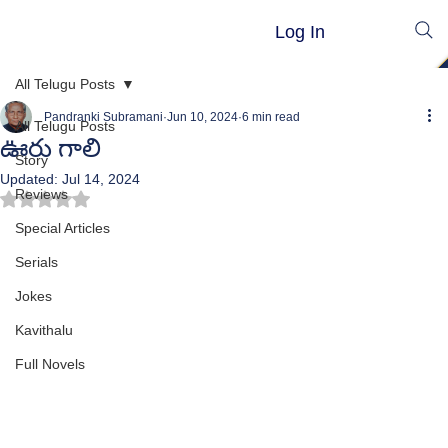
Log In
All Telugu Posts
Pandranki Subramani
Jun 10, 2024
6 min read
All Telugu Posts
ఊరు గాలి
Story
Updated:
Jul 14, 2024
Reviews
Rated NaN out of 5 stars.
Special Articles
Serials
Jokes
Kavithalu
Full Novels