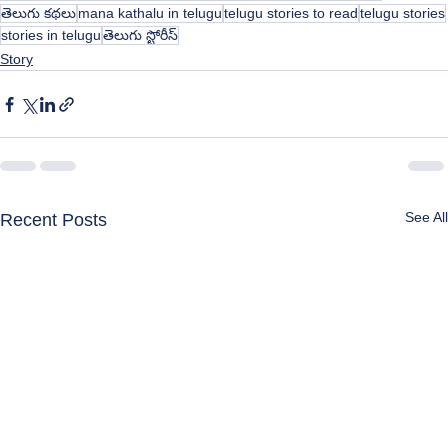
తెలుగు కథలు
mana kathalu in telugu
telugu stories to read
telugu stories
stories in telugu
తెలుగు స్టోరీస్
Story
See All
Recent Posts