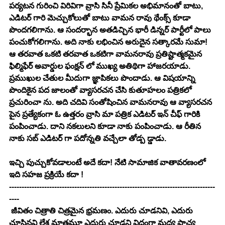
పర్యటన గురించి విరివిగా వ్రాసి సినీ ప్రేమికల అభిమానంతో బాటు, 
ఎడిటర్ గారి మెచ్చుకోలుతో బాటు వామన రావు థేంక్స్ కూడా 
పొందగలిగాను. ఆ సందర్భాన అతడిచ్చిన భారీ డిన్నర్ పార్టీలో పాలు 
పంచుకోగలిగాను. అది నాకు లభించిన అరుదైన సత్కారమే సుమా! 
ఆ తరవాత ఒకటి తరవాత ఒకటిగా వామనరావు ప్రతిష్టాత్మకమైన 
ఫిల్మిఫేర్ అవార్డుల ఫంక్షన్ లో ముఖ్య అతిథిగా హాజరయాడు. 
ప్రముఖుల చేతుల మీదుగా జ్ఞాపికలు పొందాడు. ఆ విషయాన్ని 
పొందికైన పద జాలంతో వ్యాసరచన చేసి కుతూహలం పత్రికలో 
ప్రచురించా ను. అది చదివి సంతోషించిన వామనరావు ఆ వ్యాసరచన 
పైన ప్రత్యేకంగా ఓ ఉత్తరం వ్రాసి మా పత్రిక ఎడిటర్ ఇన్ చీఫ్ గారికి 
పంపించాడు. దాని నకలులని కూడా నాకు పంపించాడు. ఆ రీతిన 
నాకు సబ్ ఎడిటర్ గా పదోన్నతి వచ్చేలా తోడ్ప డ్డాడు. 
ఇచ్చి పుచ్చుకోవడాలంటే అదే కదా! నేటి సామాజిక వాతావరణంలో 
ఇది సహజ ప్రక్రియే కదా !
----------------------------------------------------------------------------------
----
 జీవితం చిత్రాతి చిత్రమైన భ్రమణం. ఎదురు చూడనివి, ఎదురు 
చూసినవి లేశ మాత్రమూ ఎదురు చూడని విధంగా మధ్య ప్రాచ్య 