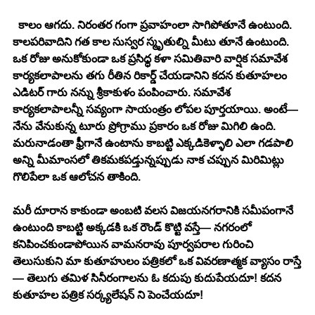
  కాలం ఆగదు. నిరంతర గంగా ప్రవాహంలా సాగిపోతూనే ఉంటుంది. 
కాలపరివాదిని గత కాల సుస్వర స్మృతుల్ని మీటు తూనే ఉంటుంది. 
ఒక రోజు అనుకోకుండా ఒక ప్రసిధ్ధ కళా సమితివారి వార్షిక సమావేశ 
కార్యకలాపాలను తగు రీతిన రికార్డ్ చేయడానిని కదన కుతూహలం 
ఎడిటర్ గారు నన్ను శ్రీకాకుళం పంపించారు. సమావేశ 
కార్యకలాపాలన్నీ సవ్యంగా సాయంత్రం లోపల పూర్తయాయి. అంటే— 
నేను వేనుకున్న టూరు ప్రోగ్రాము ప్రకారం ఒక రోజు మిగిలి ఉంది. 
మరునాడంతా ఫ్రీగానే ఉంటాను కాబట్టి ఎక్కడికెళ్ళాలి ఎలా గడపాలి 
అన్ని మీమాంసలో తికమకపడ్తున్నప్పుడు నాక చప్పున మిరిమిట్లు 
గొలిపేలా ఒక ఆలోచన తాకింది.
మరీ దూరాన కాకుండా అంబటి వలస విజయనగరానికి సమీపంగానే 
ఉంటుంది కాబట్టి అక్కడకి ఒక రౌండ్ కొట్టి వస్తే— నగరంలో 
కనిపించకుండాపోయిన వామనరావు పూర్వపరాల గురించి 
తెలుసుకుని మా కుతూహులం పత్రికలో ఒక వివరణాత్మక వ్యాసం రాస్తే
— తెలుగు తమిళ సినీరంగాలను ఓ కదుపు కుదుపేయదూ! కదన 
కుతూహల పత్రిక సర్క్యలేషన్ ని పెంచేయదూ! 