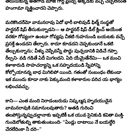
తెలుసుకున్న అతగాడి మాజీ గార్ల్ ఫ్రెండ్స్ అక్కడకు వచ్చి చెప్పలేనంత 
హంగామా సృశ్టించారని చెప్పారు. 
మరికొందరేమో వామనరావు ఏదో భారీ బాలివుడ్ ఫిల్మ్ సంస్థతో 
పార్టనర్ షిప్ తీసుకున్నాడని— ఆ పార్టనర్ షిప్ డీల్ క్లించ్ అయేంత 
వరకూ గోప్యంగా ఉంటూ గోప్యపు చీకటి గుహనుండి బయటకు వచ్చే 
ప్రసక్తే ఉండదని తేల్చారు. కాదూ కూడదని చెప్పకుండానే ఒకటి 
తేల్చుకున్నాను; వీళ్ళు చెప్పేవన్నీ పొద్దు పుచ్చడానికి విడిచే గప్పా 
రీల్సని- వడి గడితే ఏదీ మిగలదని. ఏది యేమైతేనేమి— ఒక మంచి 
కళాకారుడి సాహచర్యాన్ని ఒక సహృదయుడి స్నేహాన్ని 
కోల్పోయానన్న బాధ మిగిలిపో యింది. గతంతో సంబంధం లేకుండా 
ఇక ముందు కూడా నాకు పెక్కుమంది కళాకారుల పరిచ య భాగ్యం 
లభించవచ్చు. 
కాని— ఎంత మంది నిరాడంబరుడు నిష్కల్మష హృదయుడైన 
వామనరావుకి సమానులవుతారు? అతడి గురించి 
తలపోస్తున్నప్పుడల్లానాకు ఇప్పటికీ ఒక యువ సైనికుడి కవితా పంక్తి- 
గుండెలోతుల్ని తాకుతుంటుంది- “ఏండ్లు దాటాయి నే బయల్దేరి 
చేరలేదింకా నీ దరి--”