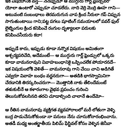
ఇక విషయానికి వస్తే— నేనెప్పుడూ ఆ ముగ్గురు గార్ల్ ఫ్రెండ్సెవరో 
యోలా ఉంటారో ఎప్పుడూ చూడలేదు. నాది వెర్రి మొర్రి ఊహ గాని— 
అటువంటి సంబంధాలు తెరమరుగున చాప క్రింద నీరులా గప్ చిప్పున 
సాగుతుంటాయి గాని;పట్ట పగలు షూటింగ్ సమయాలలో పవర్ ఫుల్ 
లైట్నింగుల క్రింద కనిపించే రంగుల దృశ్యాలలా పరులకు 
కనిపించనీయరు కదా!
అప్పుడే కాదు, ఇప్పుడు కూడా నన్నొక విషయం అమితంగా 
ఆశ్చర్యపరిచేది, అదేమంటే— ఆ ముగ్గురు గార్ల్ ఫ్రెండ్సులో ఒక్కరు 
కూడా వామనరావుని వివాహబంధానికై ఒప్పించలేక పోయారనదే-- 
ఇక విషయంలోకి వెళితే— వామనరావు గాని చేయి చాచి అడిగితే 
ఎవ్వరూ వివాహ బంధం వద్దనరుగా— అతడికి భాగస్వామినిగా 
చేరడానికి తిరస్కరించరుగా— మొత్తానికి నాకు తేలిందేమంటే 
తళుకులీనే ఆ కళారంగాల వైభవ ప్రపంచం గురించి 
తెలుసుకోవలసినది తరచి చూడాల్సింది చాలానే ఉందేమో--
ఆ రీతిన వామనరావు వ్యక్తిగత వ్యవహారాలలో మరీ లోతుగా వెళ్ళి 
బుర్ర పాడుచేసుకోకుండా నా పనులు నేను చూసుకోనారంభించాను. 
అతడీ మధ్య అంతర్జాతీయ పిలిమ్ ఫేస్టివల్ కోసం వెళ్ళిన జెనీవా 