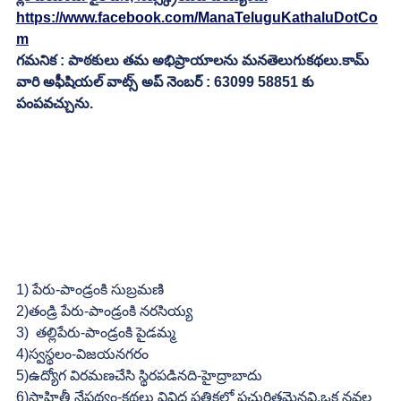
https://www.facebook.com/ManaTeluguKathaluDotCo
m
గమనిక : పాఠకులు తమ అభిప్రాయాలను మనతెలుగుకథలు.కామ్ 
వారి అఫీషియల్ వాట్స్ అప్ నెంబర్ : 63099 58851 కు 
పంపవచ్చును.
1) పేరు-పాండ్రంకి సుబ్రమణి
2)తండ్రి పేరు-పాండ్రంకి నరసియ్య
3)  తల్లిపేరు-పాండ్రంకి పైడమ్మ
4)స్వస్థలం-విజయనగరం
5)ఉద్యోగ విరమణచేసి స్థిరపడినది-హైద్రాబాదు
6)సాహితీ నేపథ్యం-కథలు వివిధ పత్రికల్లో ప్రచురితమైనవి.ఒక నవల 