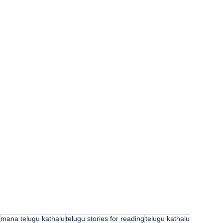
mana telugu kathalu
telugu stories for reading
telugu kathalu