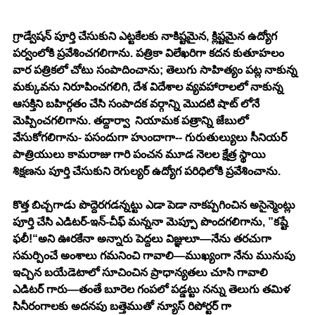
గ్రాడ్వేషన్ పూర్తి చేసుకుని ఎట్టకేలకు నాకిష్టమైన, క్లిష్టమైన ఉద్యోగ 
పర్వంలోకి ప్రవేశించగలిగాను. పత్రికా విలేఖరిగా కదన కుతూహలం 
వార పత్రికలో చోటు సంపాదించాను; తెలుగు సాహిత్యం పట్ల నాకున్న 
మక్కువను నిరూపించగలిగి, దేశ విదేశాల వ్యవహారాలలో నాకున్న 
ఆసక్తిని బహిర్గతం చేసి సంపాదక వర్గాన్ని మొదటి షాట్ లోనే 
మెప్పించగలిగాను. తద్దార్వా  నియామక పత్రాన్ని జేబులో 
వేసుకోగలిగాను- పసందుగా హుందాగా-- గురుతుల్యులు సీనియర్ 
పాత్రియులు కామరాజు గారి పంచన మూడ నెలల క్షేత్ర స్థాయి 
శిక్షణను పూర్తి చేసుకుని రెగుల్యర్ ఉద్యోగ పరిధిలోకి ప్రవేశించాను. 
కొత్త బిచ్చగాడు పొద్దెరగడన్నట్టు ఎడా పెడా నాకప్పగించిన అసైన్మెంట్లు 
పూర్తి చేసి ఎడిటర్-ఇన్-చీఫ్ మన్ననా మెప్పూ పొందగలిగాను, ”కష్టే 
ఫలీ!“అని ఊరకేనా అన్నారు పెద్దలు విజ్ఞులూ—నేను తరచుగా 
సమర్పించే అంశాలు గమనించి గావాలి—ముఖ్యంగా నేను మునుపు 
ఇచ్చిన బయేడెటాలో సూచించిన ప్రాధాన్యతలు చూసి గావాలి 
ఎడిటర్ గారు—తంతే బూరెల గంపలో పడ్డట్టు నన్ను తెలుగు తమిళ 
సినీరంగాలకు అదనపు బత్తెముతో న్యూస్ రిపోర్టర్ గా 