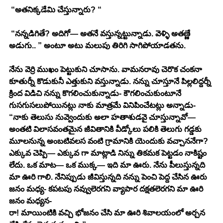
 “అతనిక్కడేమి చేస్తున్నారు? “
 “నన్నడిగితే? అదిగో— అతనే వస్తున్నట్టున్నాడు. వెళ్ళి అతణ్ణే 
అడుగు.. ” అంటూ అటు మలుపు తిరిగి సాగిపోయాడతను. 
నేను వెర్రి ముఖం పెట్టుకుని చూసాను. వామనరావు చెరొక చంకనా 
కూతుర్నీ కొడుకునీ ఎత్తుకుని వస్తున్నాడు. నన్ను చూస్తూనే పిల్లలిద్దర్నీ 
క్రింద విడిచి నన్ను కొగలించుకున్నాడు- కౌగలించుకుంటూనే 
గుసగుసలుపోయినట్లు నాకు మాత్రమే వినిపించేటట్లు అన్నాడు- 
“నాకు తెలుసు నువ్వెందుకు అలా హతాశుడవై చూస్తున్నావో— 
అంతటి విలాసవంతమైన జీవితానికి వీడ్కోలు పలికి తెలుగు గడ్డకు 
మూలనున్న అంబటివలస వంటి గ్రామానికి యెందుకు వచ్చాననేగా? 
ఎక్కువ చెప్పి— ఎక్కువ గా మాట్లాడి నిన్ను తికమక పెట్టడం నాకిష్టం 
లేదు. ఒక మాట— ఒక ముక్క— ఇది మా ఊరు. నేను పీలుస్తున్నది 
మా ఊరి గాలి. నేనిప్పుడు జీవిస్తున్నది నన్ను పెంచి పెద్ద చేసిన ఊరు 
జనం మధ్య- కపటపు నవ్వులెరగని వ్యాపార దక్షతలెరగని మా ఊరి 
జనం మధ్యన- 
రా! మాయింటికి వచ్చి భోజనం చేసి మా ఊరి శివాలయంలో అర్చన 