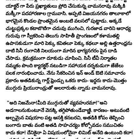
యాక్టర్ గా పేరు ప్రఖ్యాతులు ప్రోది చేసుకున్న వామనరావు మక్కికి 
మక్కీగా పదహారణాల గ్రామవాసి. అప్పటి విజయనగరం తాలూకాలో 
భాగమైన కొండల ప్రాంతమైన అంబటి వలసలో పుట్టాడు. అక్కడే 
చుట్టుప్రక్కల కటాబొటిగా చదువు ముగించి, గురజాడ వారిని ఆరాధ్య 
గురువు గా స్వీకరించి తెలుగు సాహితీ ప్రాంగణంలో కళామతల్లి 
ఉపాసకుడుగా మారి పెక్కు కవితలూ పెక్కు కథలూ అల్లి ఉత్తరాంధ్రను 
దాటి సినీ రంగానికి నిలయంగా మారిన భాగ్యనగరం పైన దాడి 
చేసాడు. క్రమక్రమంగా దూకుడు చూపించి. సినీ టీవీ నిర్మాతల 
నమ్మకం పొంది క్యారక్టర్ నటుడిగా సహాయక దర్శకుడుగా జేజేలు 
పలక నారంభించాడు. నేను సేకరించిన ఇన్ అండ్ ఔటి సమాచారం 
ప్రకారం అతడికున్న గార్ల్ ఫ్రెండ్సు ఒకరు కాదు- ఇద్దరు కాదు-మొత్తం 
ముగ్గురు ప్రియురాండ్రుతో అలరారుతు న్నాడు వామనరావు.
 ”అది నిజమేనా!మీది ముగ్గురుతో వ్యవహురమా!“అని 
అడగాలనుకుంటూనే వెనక్కి తగ్గిపోతుండేవాణ్ణి. కారణం- అటువంటి 
అల్పమైన విషయాల పట్ల ఆసక్తి కనబరచి, అతడికి కోపం తెప్పించి 
బంగారు బాతు వంటి అతడి సాహచర్యం కోల్పోవడం సముచితం 
కాదు కదా! దేనికైనా ఏ విషయంలోనైనా లిమిట్ అనేది ఉంటుంది కదా!