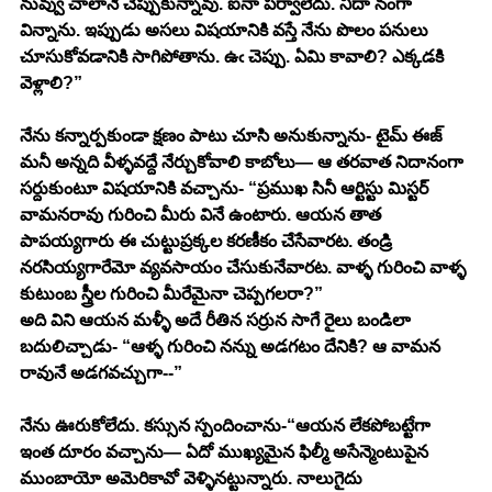
నువ్వు చాలానే చెప్పుకున్నావు. ఐనా పర్వాలేదు. నిదా నంగా 
విన్నాను. ఇప్పుడు అసలు విషయానికి వస్తే నేను పొలం పనులు 
చూసుకోవడానికి సాగిపోతాను. ఉఁ చెప్పు. ఏమి కావాలి? ఎక్కడకి 
వెళ్లాలి?” 
నేను కన్నార్పకుండా క్షణం పాటు చూసి అనుకున్నాను- టైమ్ ఈజ్ 
మనీ అన్నది వీళ్ళవద్దే నేర్చుకోవాలి కాబోలు— ఆ తరవాత నిదానంగా 
సర్దుకుంటూ విషయానికి వచ్చాను- “ప్రముఖ సినీ ఆర్టిస్టు మిస్టర్ 
వామనరావు గురించి మీరు వినే ఉంటారు. ఆయన తాత 
పాపయ్యగారు ఈ చుట్టుప్రక్కల కరణీకం చేసేవారట. తండ్రి 
నరసియ్యగారేమో వ్యవసాయం చేసుకునేవారట. వాళ్ళ గురించి వాళ్ళ 
కుటుంబ స్త్రీల గురించి మీరేమైనా చెప్పగలరా?” 
అది విని ఆయన మళ్ళీ అదే రీతిన సర్రున సాగే రైలు బండిలా 
బదులిచ్చాడు- “ఆళ్ళ గురించి నన్ను అడగటం దేనికి? ఆ వామన 
రావునే అడగవచ్చుగా--”
నేను ఊరుకోలేదు. కస్సున స్పందించాను-“ఆయన లేకపోబట్టేగా 
ఇంత దూరం వచ్చాను— ఏదో ముఖ్యమైన ఫిల్మీ అసేన్మెంటుపైన 
ముంబాయో అమెరికావో వెళ్ళినట్టున్నారు. నాలుగైదు 