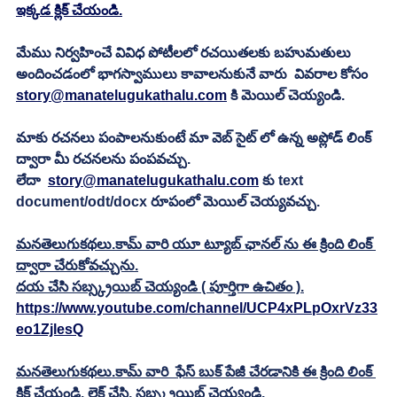
ఇక్కడ క్లిక్ చేయండి.
మేము నిర్వహించే వివిధ పోటీలలో రచయితలకు బహుమతులు 
అందించడంలో భాగస్వాములు కావాలనుకునే వారు  వివరాల కోసం 
story@manatelugukathalu.com
 కి మెయిల్ చెయ్యండి.
మాకు రచనలు పంపాలనుకుంటే మా వెబ్ సైట్ లో ఉన్న అప్లోడ్ లింక్ 
ద్వారా మీ రచనలను పంపవచ్చు.
లేదా  
story@manatelugukathalu.com
 కు text 
document/odt/docx రూపంలో మెయిల్ చెయ్యవచ్చు. 
మనతెలుగుకథలు.కామ్ వారి యూ ట్యూబ్ ఛానల్ ను ఈ క్రింది లింక్ 
ద్వారా చేరుకోవచ్చును.
దయ చేసి సబ్స్క్రయిబ్ చెయ్యండి ( పూర్తిగా ఉచితం ).
https://www.youtube.com/channel/UCP4xPLpOxrVz33
eo1ZjlesQ
మనతెలుగుకథలు.కామ్ వారి  ఫేస్ బుక్ పేజీ చేరడానికి ఈ క్రింది లింక్ 
క్లిక్ చేయండి. లైక్ చేసి, సబ్స్క్రయిబ్ చెయ్యండి.