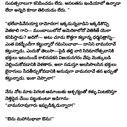
సంపత్సరాలుగా కనిపించడం లేదు. అసలతను ఇండియాలో ఉన్నాడా 
లేదా అన్నది కూడా తెలియడం లేదు. ” 
“భలేవాడివేనయ్యా దామోదరా! ఇక్కడున్నవాడిని ఇక్కడికొచ్చి 
వెతకాలి గాని— ముంబాయిలోనో అమెరికాలోనో వెతికితే యెలా 
కనిపిస్తాడు? అదిగో— అటు చూడు కొత్తగా కట్తూన్న ధర్మసత్రాన్ని-- 
ఎంత పకడ్బీందీగా కట్టున్నారో గమనించావా— దానిని వామనరావే 
కట్తున్నాడు. ఎందుకో తెలుసా—పైడి తల్లి వారి సిరిమానోత్సవానికి 
భక్తులు ఇటునుండే కాలినడకన విజయనగరం వేపు మొక్కుబడి 
చెల్లించుకోవడానికి వెళతారు. అలా నడుస్తూ అలసిసొలసిన భక్తులు 
బైరాగులు సేదతీర్చుకోవడానికి అనువుగా వామనరావే తన ఖర్చుతో 
కట్తున్నాడు. ఇంకా చెప్పాలా!” 
నేను నోట మాట పెగలక ఆమాంబతు ఆశ్చర్యంతో కళ్ళు మిటకరిస్తూ 
నెత్తిపైన చేయి పట్టుకుంటూ అడిగాను-
“వామనరావుగారు ఇప్పుడిక్కడున్నారా!” 
“ఔను మహానుభావా ఔను!” 