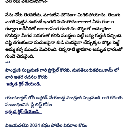
చేసి రేపు వెళుదువుగాని-”
నేను నోరు తెరవలేదు. మాటలేని మౌనంగా మిగిలిపోయాను. తెలుగు 
వారికి పుట్టిన ఊరంటే ఇంతటి మమతానురాగాలా! ఏడు గజా ల 
గద్వాల జరీచీరతో అణాకాసంత కుంకుమ బొట్టుతో అమ్మోరిలా 
కనిపిస్తూ మీగడ పెరుగుతో కలిపి ముద్దలు పెట్టే అవ్వ గుర్తుకి వచ్చింది. 
దిష్టి తగలకుండా నుదుటపైనా కుడి చెంపపైనా చేర్చుక్కల బొట్లు పెట్టే 
అమ్మ కళ్ళ ముందు మెదిలింది. చిన్ననాటి జ్ఞాపకాల అమృత ధారలతో 
గుండె చెరువైంది. 
***
పాండ్రంకి సుబ్రమణి గారి ప్రొఫైల్ కొరకు, మనతెలుగుకథలు.కామ్ లో 
వారి ఇతర రచనల కొరకు 
 ఇక్కడ క్లిక్ చేయండి. 
యూట్యూబ్ లోకి అప్లోడ్ చేయబడ్డ పాండ్రంకి సుబ్రమణి  గారి కథలకు 
సంబంధించిన  ప్లే లిస్ట్ కోసం 
ఇక్కడ క్లిక్ చేయండి.
విజయదశమి 2024 కథల పోటీల వివరాల కోసం