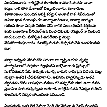
నియమించారు. నాకిష్టమైన కళారంగం కావటాన మనసా వాచా 
కర్మణ: రాగ తాళ మేళాలతో విజృంభించాను, కళాకారులు 
కళాకారిణుల గురించిన ఆసక్తి కరమైన అంశాలే గాక. సినీరంగంతో 
అవినా భావ సంబంధం గల నాట్యాచారిణులు, నాట్యా చార్యుల 
గురించి కూడా విషయ సేకరణ చేసి దానికి సంబంధించిన శీర్షికలను 
కదన కుతూహల సీనియర్ ఉప సంపాదకులకు రెగ్యులర్ గా పంపించ 
నారంభించాను. పదోన్నతికి తగురీతిన పై మెట్లు 
వేసుకోనారంభించాను. మాటిస్తే మడమ తిప్పడమనేది ఉండకూడదు 
కదా!
సరిగ్గా అప్పుడు నేననుకోని విధంగా నా దృష్టి ఉభయ దృష్య 
మాధ్యమాలలో సర్వకళా వల్లభుడని-ఇరవైనాలుగు ఫ్రేమ్సులో 
సుశోభితుడని పేరు తెచ్చుకుంటూన్న వామన రావు పైన పడింది. మెల్ల 
మెల్లగా అతడికి చేరువవసాగాను. అవసరం నాదైనప్పుడు అతడి 
దగ్గరితనం కోసం తాపత్రయ పడటం లో తప్పులేదు కదా! అలా జీవన 
ప్రవాహం సాగుతున్నప్పుడు అతగాడి అసలైన జీవన నేపథ్యం గురించి 
తెలుసుకుని నివ్వెర పోయినంత పనయింది. 
ఎందుకంటే- బుల్లి తెర వెనుకా వెండి తెర వెనుకా ది మోస్ట్ స్టయిలిస్ట్ 