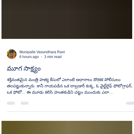
Munipalle Vasundhara Rani
6 hours ago
3 min read
మూగ సాక్ష్యం
శక్తివంతమైన మంత్రి హత్య కేసులో ఎలాంటి ఆధారాలు దొరకక పోలీసులు
తలపట్టుకున్నారు. కానీ గాయపడిన ఒక లాబ్రడార్ కుక్క, ఓ వైల్డ్‌లైఫ్ ఫోటోగ్రాఫర్,
ఒక ఫోటో... ఈ మూడు కలిసి హంతకుడిని చట్టం ముందుకు ఎలా
తీసుకువచ్చాయో చెప్పే ఉత్కంఠభరితమైన కథే "మూగ సాక్ష్యం."