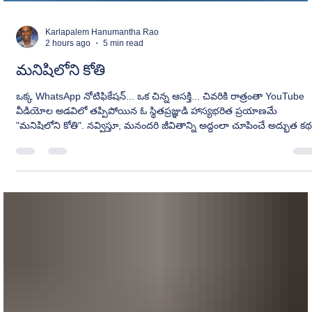
Karlapalem Hanumantha Rao
2 hours ago
5 min read
మనిషిలోని కోతి
ఒక్క WhatsApp నోటిఫికేషన్... ఒక చిన్న ఆసక్తి... చివరికి రాత్రంతా YouTube
వీడియోల అడవిలో తప్పిపోయిన ఓ స్థితప్రజ్ఞుడి హాస్యభరిత ప్రయాణమే
"మనిషిలోని కోతి". నవ్విస్తూ, మనందరి జీవితాన్ని అద్దంలా చూపించే అద్భుత కథ