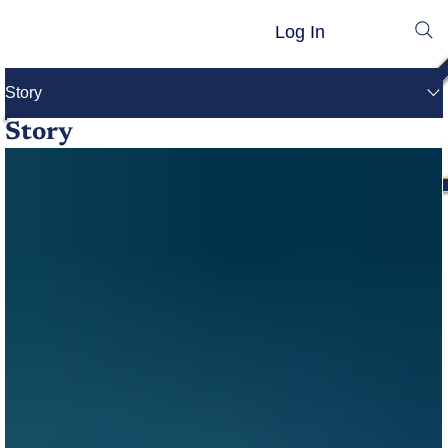
Log In
Story
Story