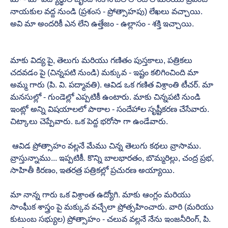
నాయకుల వద్ద నుండి (ప్రశంస - ప్రోత్సాహపు) లేఖలు వచ్చాయి. 
అవి మా అందరికీ ఎన లేని ఉత్తేజం - ఉల్లాసం - శక్తి ఇచ్చాయి. 
మాకు విద్య పై, తెలుగు మరియు గణితం పుస్తకాలు, పత్రికలు 
చదవడం పై (చిన్నపటి నుండి) మక్కువ - ఇష్టం కలిగించింది మా 
అమ్మ గారు (పి. వి. పద్మావతి). ఆవిడ ఒక గణిత విశ్రాంతి టీచర్. మా 
మనసుల్లో - గుండెల్లో ఎప్పటికీ ఉంటారు. మాకు చిన్నపటి నుండి 
ఇంట్లో అన్ని విషయాలలో పాఠాల - సందేహాల సృష్టీకరణ చేసేవారు. 
చిట్కాలు చెప్పేవారు. ఒక పెద్ద భరోసా గా ఉండేవారు. 
 ఆవిడ ప్రోత్సాహం వల్లనే మేము చిన్న తెలుగు కథలు వ్రాసాము. 
వ్రాస్తున్నాము... ఇప్పటికీ. కొన్ని బాలభారతం, బొమ్మరిల్లు, చంద్ర ప్రభ, 
సాహితీ కిరణం, ఇతరత్ర పత్రికల్లో ప్రచురణ అయ్యాయి. 
మా నాన్న గారు ఒక విశ్రాంత ఉద్యోగి. మాకు ఆంగ్లం మరియు 
సాంఘీక శాస్త్రం పై మక్కువ వచ్చేలా ప్రోత్సహించారు. వారి (మరియు 
కుటుంబ సభ్యుల) ప్రోత్సాహం - చలువ వల్లనే నేను ఇంజనీరింగ్, పి. 