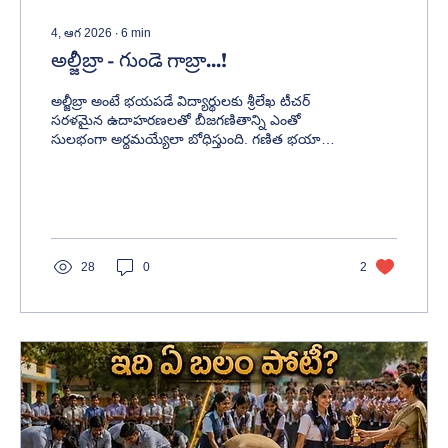
4, ఆగ 2026
∙
6
min
అల్జీబ్రా - గుండె గాబ్రా...!
అల్జీబ్రా అంటే భయపడే విద్యార్థులకు శ్రీలేఖ టీచర్
సరళమైన ఉదాహరణలతో బీజగణితాన్ని ఎంతో
సులభంగా అర్థమయ్యేలా బోధిస్తుంది. గణిత భయాన్ని
తొలగించి, అర్థం చేసుకుంటూ చదవాలని ప్రేరేపించే
విద్యా కథ.
28
0
2