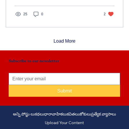
25
0
2
Load More
Subscribe to our newsletter
Submit
అన్ని పోస్టు లు
కథలు
ధారావాహికలు
కవితలు
జోకులు
ప్రత్యేక వ్యాసాలు
Upload Your Content