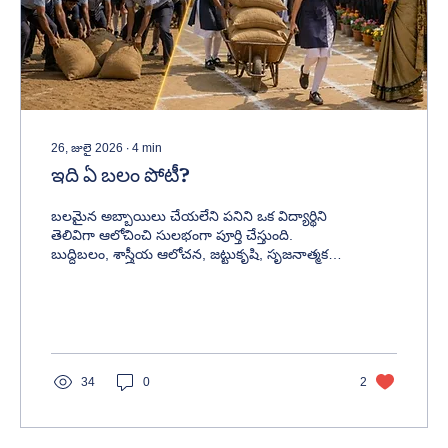
26, జులై 2026
∙
4
min
ఇది ఏ బలం పోటీ?
బలమైన అబ్బాయిలు చేయలేని పనిని ఒక విద్యార్థిని
తెలివిగా ఆలోచించి సులభంగా పూర్తి చేస్తుంది.
బుద్ధిబలం, శాస్త్రీయ ఆలోచన, జట్టుకృషి, సృజనాత్మకత
ప్రాముఖ్యతను తెలియజేసే ప్రేరణాత్మక తెలుగు కథ.
34
0
2