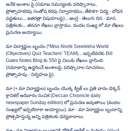
అనేక అంశాల పై (సమాజ సమస్యలకు పరిష్కారాలు, 
ప్రోత్సాహకరపు సంతోష కరపు నిర్వాహకము, తేలికగా విద్య - బోధన 
పద్ధతులు... ఇతరత్రా విషయాలపై)... ఆంగ్ల - తెలుగు దిన - మాస 
పత్రికలకు... తరచూ లేఖలు వ్రాస్తాము. వందల సంఖ్య లో మా లేఖలు 
ప్రచురణ అయ్యాయి. 
మా విద్యార్థుల బృందం (*Miss Nivriti Sreelekha World 
(Objectives) Quiz Teachers' TEAM)... ఇప్పటివరకు Bill 
Gates Notes Blog కు 550 పై చిలుకు లేఖలు వ్రాసింది. 
(సమాజాన్ని ఉద్ధరించే అంశాలపై, పరిష్కారాల సూచనలు, 
ప్రోత్సాహపు - నిర్వహణ పై). 
మా (+ మా విద్యార్థుల) బృందం యొక్క క్విజ్ లు ప్రతి వారం డెక్కన్ 
క్రానికల్ ఆదివారం సంచిక (Deccan Chronicle daily 
newspaper Sunday edition) లో ప్రచురణ అవుతాయి (వందల 
సంఖ్యలో ఇప్పటిదాకా అయ్యాయి). మా - మా విద్యార్థుల బృందాన్ని 
ప్రోత్సహిస్తున్న అన్ని పత్రికలకు ధన్యవాదాలు. 
మా - మా విద్యార్థుల బృందానికి నోబెల్ లారేట్ ల మరియు ప్రపంచ 