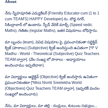
About
నేను స్నేహపూరిత ఎడ్యుకేటర్ [Friendly Educator cum (1 to 1 
cum TEAM'S) HAPPY Developer] ను. బౌధ్ధ నగర్, 
సికింద్రాబాద్ లో ఉంటాను. స్పీడ్ వేదిక్ మాథ్స్ (Speed vedic 
Maths), గణితం (regular Maths), ఇతర విషయాలు బోధిస్తాను. 
మా బృందం (team), వివిధ విషయాల పై, ప్రపంచానికంతా సబ్జెక్టివ్ 
క్విజ్ (పాఠాలు) (Subjective) క్విజ్ అందిస్తుంది ఉచితంగా [*P V 
Madhu - World - Theoretical (Subjective) Quiz Teachers 
TEAM ద్వారా]. (వేల సంఖ్య లో పాఠాలు - అధ్యాయాలు 
అందించాము ఇప్పటిదాకా). 
మా విద్యార్థులు ఆబ్జెక్టివ్ (Objective) క్విజ్ అందిస్తారు ఉచితంగా 
ప్రపంచానికంతటా [*Miss Nivriti Sreelekha World 
(Objectives) Quiz Teachers TEAM ద్వారా]. (ఇప్పటికీ వందల 
సంఖ్యలో అందించారు)
నేను, మా విద్యార్థులు, మా తల్లి - దండ్రులు, కుటుంబ సభ్యులు... 