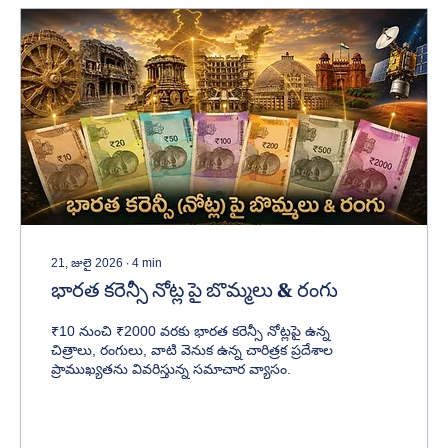
21, జులై 2026
∙
4
min
భారత కరెన్సీ నోట్ల పై బొమ్మలు & రంగు
₹10 నుంచి ₹2000 వరకు భారత కరెన్సీ నోట్లపై ఉన్న
చిత్రాలు, రంగులు, వాటి వెనుక ఉన్న చారిత్రక ప్రదేశాల
ప్రాముఖ్యతను వివరిస్తున్న సమాచార వ్యాసం.