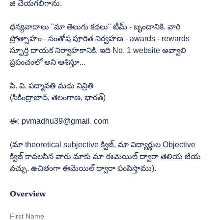
జి చేయగలిగాను. 
ధన్యవాదాలు "మా తెలుగు కథలు" టీమ్ - బృందానికి. వారి 
ప్రోత్సాహం - సంతోష పూరిత నిర్వహణ - awards - rewards 
స్ఫూర్తి దాయక నిర్వాహకానికి. ఇది No. 1 website అవ్వాలి 
ప్రపంచంలో అని ఆశిస్తూ... 
పి. వి. పద్మావతి మధు నివ్రితి
(సికింద్రాబాద్, తెలంగాణ, భారత్)
ఈ: pvmadhu39@gmail. com
(మా theoretical subjective క్విజ్, మా విద్యార్థుల Objective 
క్విజ్ కావలసిన వారు మాకు మా ఈమెయిల్ ద్వారా తెలియ జేయ 
వచ్చు. ఉచితంగా ఈమెయిల్ ద్వారా పంపిస్తాము). 
Overview
First Name