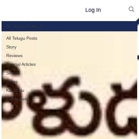
Log In
All Telugu Posts
All Telugu Posts
Story
Reviews
Special Articles
Serials
Jokes
Kavithalu
Full Novels