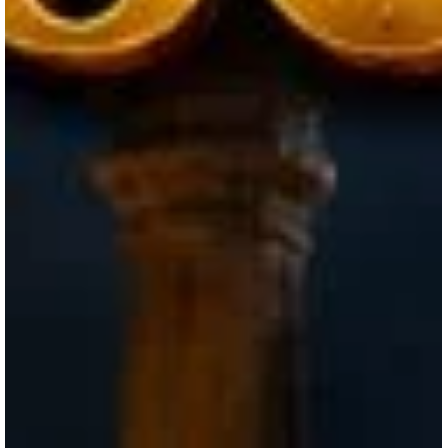
M K Kumar
Jul 7
7 min read
కరికాల చోళుడు - పార్ట్ 89
చోళుల వాణిజ్య మార్గాలపై చేరుల దాడి... రాజసభలో అత్యవసర సమావేశం...
గూఢచారుల కీలక సమాచారం... వంజి రాజ్యంపై మూడు వైపుల నుంచి ముట్టడి
వ్యూహం... చరిత్రను మళ్లీ రాయడానికి కరికాల చోళుడు సిద్ధమవుతున్న
ఉత్కంఠభరిత అధ్యాయం.