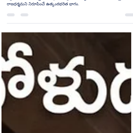
M K Kumar
Jul 28
7 min read
కరికాల చోళుడు - పార్ట్ 95