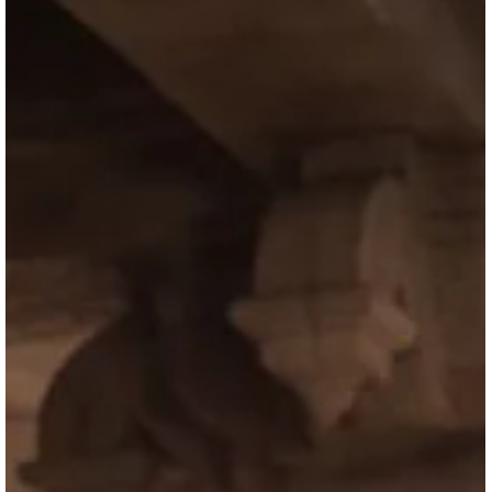
వేంచెరల్‌తో జరిగిన తుదిపోరులో కరికాలుడు వ్యూహంతో విజయం సాధిస్తాడు.
శత్రువును హతమార్చకుండా క్షమించి, ప్రజలకు న్యాయం చేయడమే నిజమైన
రాజధర్మమని నిరూపించే ఉత్కంఠభరిత భాగం.