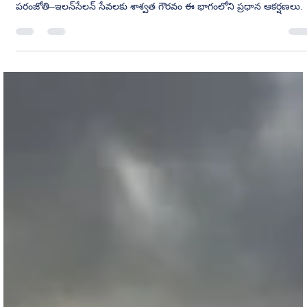
M K Kumar
4 hours ago
8 min read
కరికాల చోళుడు - పార్ట్ 97
తామ్రపర్ణి నదీ తీరంలో కావేరి జలాలతో జరిగిన చారిత్రక సంగమం, వంజి
విజయానికి ధర్మమయమైన ముగింపు, కరికాలుని గొప్ప పాలనా తత్వం, వేదవల్లి–
పరంజోతి–ఇలన్‌సేలన్ సేవలకు శాశ్వత గౌరవం ఈ భాగంలోని ప్రధాన ఆకర్షణలు.