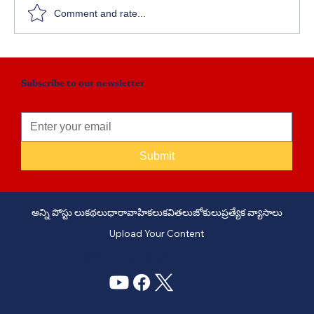
Comment and rate...
Subscribe to our newsletter
Submit
అన్ని పోస్టు లు
కథలు
ధారావాహికలు
కవితలు
జోకులు
ప్రత్యేక వ్యాసాలు
Upload Your Content
PHONE: +91 6309958851 - EMAIL:
story@manatelugukathalu.com