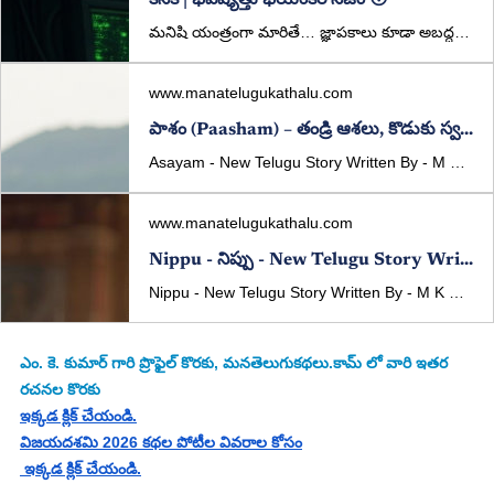
కనిక | భవిష్యత్తు భయంకర నిజం 😳
మనిషి యంత్రంగా మారితే… జ్ఞాపకాలు కూడా అబద్ధమైతే?
www.manatelugukathalu.com
పాశం (Paasham) – తండ్రి ఆశలు, కొడుకు స్వప్నాల మధ్య సంఘర్షణ | Telugu Emotional Story
Asayam - New Telugu Story Written By - M K Kumar Published in manatelugukathalu.com on 05/03/2026 ఆశయం - తెలుగు కథ రచన: ఎం. కె. కుమార్
www.manatelugukathalu.com
Nippu - నిప్పు - New Telugu Story Written By - M K Kumar
Nippu - New Telugu Story Written By - M K Kumar Published in manatelugukathalu.com on 14/02/2026 నిప్పు - తెలుగు కథ రచన: ఎం. కె. కుమార్
ఎం. కె. కుమార్
 గారి ప్రొఫైల్ కొరకు, మనతెలుగుకథలు.కామ్ లో వారి ఇతర 
రచనల కొరకు
ఇక్కడ క్లిక్ చేయండి.
విజయదశమి 2026 కథల పోటీల వివరాల కోసం
 ఇక్కడ క్లిక్ చేయండి.