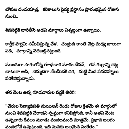
చోళుల దండయాత్ర,   కరికాలుని సైన్య ప్రస్థానం ప్రారంభమైన రోజున 
నుంచి..
శివపట్టికి దారితీసే అడవి మార్గాలు నిశ్శబ్దంగా ఉన్నాయి. 
కార్తీక పౌర్ణమి సమీపిస్తున్న వేళ,   చంద్రుడి కాంతి చెట్ల మధ్య జాలుగా 
పడి,   మార్గాన్ని వెదజల్లినట్లుంది. 
ముందుగా సాగుతోన్న గూఢచారి మారం దేవన్,   తన గుర్రాన్ని చెట్ల 
చాటుగా ఆపి,   నెమ్మదిగా నేలమీదకి దిగి,   మట్టి మీద పదచిహ్నాలు 
పరిశీలిస్తున్నాడు.
తన వెంట ఉన్న గూఢచారుల వద్దకి తిరిగి:
“చేరుల సేన్యాధిపతి మయిలన్ రెండు రోజుల క్రితమే ఈ మార్గంలో 
నుంచి శివపట్టికి చేరాడని స్పష్టంగా కనిపిస్తోంది. కానీ అతని వెంట 
ఉన్నవారు కేవలం మూడు వందలమంది మాత్రమే. ప్రధాన బలగం 
వంజిలోనే ఉన్నట్టుంది. ఇది మనకు బలమైన సంకేతం.”