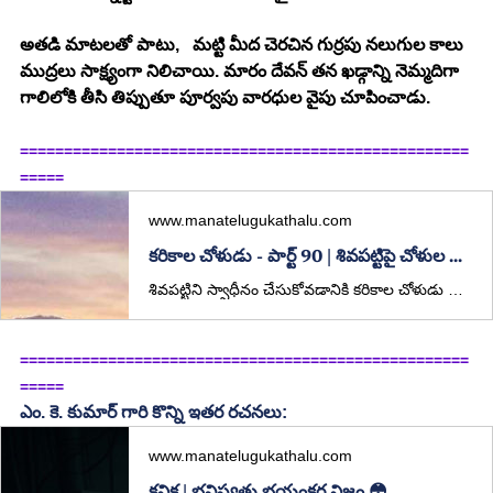
అతడి మాటలతో పాటు,   మట్టి మీద చెరచిన గుర్రపు నలుగుల కాలు 
ముద్రలు సాక్ష్యంగా నిలిచాయి. మారం దేవన్ తన ఖడ్గాన్ని నెమ్మదిగా 
గాలిలోకి తీసి తిప్పుతూ పూర్వపు వారధుల వైపు చూపించాడు.
===================================================
=====
www.manatelugukathalu.com
కరికాల చోళుడు - పార్ట్ 90 | శివపట్టిపై చోళుల దండయాత్ర – వేంచెరల్ అధనితో తుది సమరం
శివపట్టిని స్వాధీనం చేసుకోవడానికి కరికాల చోళుడు మూడు దిశల నుంచి తన సేనలను ముందుకు నడిపిస్తాడు. మారం దేవన్ కనుగొన్న రహస్య మార్గం ద్వారా ధరణిదేవన్ దళం కోటలోకి చొరబడి ప్రధాన ద్వారాలను తెరుస్తుంది. వెలుపల చోళ సేన బాణాల వర్షంతో కోటను ముట్టడిస్తుండగా, లోపల నుంచి వచ్చిన దాడితో చేరుల వ్యూహం పూర్తిగా కూలిపోతుంది. చివరికి కరికాలుడు, వేంచెరల్ అధని ముఖాముఖిగా ఎదురెదురుగా నిలబడటంతో చరిత్రను మార్చబోయే తుది సమరానికి తెరలేస్తుంది.
===================================================
=====
ఎం. కె. కుమార్ గారి కొన్ని ఇతర రచనలు:
www.manatelugukathalu.com