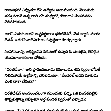
రాజసభలో ఎప్పుడూ లేని ఉద్వేగం అలుముకుంది. వెలుతురు 
తక్కువగానే ఉన్న రాతి గది మధ్యలో, కరికాలుని సింహాసనం 
వెలిగిపోతుంది.
అతని ఎదుట అతని అష్టదిగ్గజులు ధరణిదేవన్, వేద వ్యాస, మారం 
దేవన్, ఇతర సేనాధిపతులు సన్నద్ధంగా కూర్చున్నారు.
సింహాసనాన్ని అధిష్టించిన వదనంలో ఉన్నది ఓ చురుకైన, తెలివైన 
యువరాజు కరికాల చోళుడు.
“ధరణిదేవా,” అని ప్రారంభించాడు కరికాలుడు, తన స్వరం లోపలే 
నిలిచిపోయే ఉక్రోషాన్ని చొరబెడుతూ, “వేంచెరల్ అధని దూకుడు 
ఎంత దాకా చేరింది?”
ధరణిదేవన్ అంచలంచలంగా ముందుకు వచ్చి, ఒక మడతపెట్టిన 
తామ్రపత్రాన్ని విప్పుతూ అర్ధ వంచిత స్వరంతో చెప్పాడు: