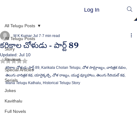
Log In
All Telugu Posts
M K Kumar
Jul 7
7 min read
All Telugu Posts
కరికాల చోళుడు - పార్ట్ 89
Story
Updated:
Jul 10
Reviews
Rated NaN out of 5 stars.
కరికాల చోళుడు పార్ట్ 89, Karikala Cholan Telugu, చోళ సామ్రాజ్యం, చారిత్రక నవల, 
Special Articles
తెలుగు చారిత్రక కథ, యానైక్కట్చి, చోళ రాజ్యం, యుద్ధ వ్యూహాలు, తెలుగు సీరియల్ కథ, 
Serials
Mana Telugu Kathalu, Historical Telugu Story
Jokes
Kavithalu
Full Novels