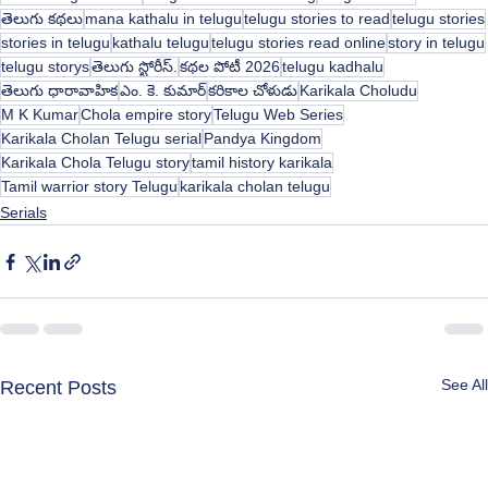
తెలుగు కథలు
mana kathalu in telugu
telugu stories to read
telugu stories
stories in telugu
kathalu telugu
telugu stories read online
story in telugu
telugu storys
తెలుగు స్టోరీస్.
కథల పోటీ 2026
telugu kadhalu
తెలుగు ధారావాహిక
ఎం. కె. కుమార్
కరికాల చోళుడు
Karikala Choludu
M K Kumar
Chola empire story
Telugu Web Series
Karikala Cholan Telugu serial
Pandya Kingdom
Karikala Chola Telugu story
tamil history karikala
Tamil warrior story Telugu
karikala cholan telugu
Serials
See All
Recent Posts