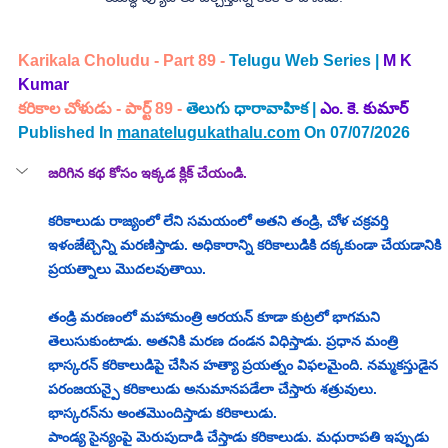
Karikala Choludu - Part 89 -
 Telugu Web Series |
M K 
Kumar 
కరికాల చోళుడు - పార్ట్ 89 - 
తెలుగు ధారావాహిక | 
ఎం. కె. కుమార్
Published In 
manatelugukathalu.com
 On 07/07/2026
జరిగిన కథ కోసం ఇక్కడ క్లిక్ చేయండి.
కరికాలుడు రాజ్యంలో లేని సమయంలో అతని తండ్రి, చోళ చక్రవర్తి 
ఇళంజేట్చెన్ని మరణిస్తాడు. అధికారాన్ని కరికాలుడికి దక్కకుండా చేయడానికి 
ప్రయత్నాలు మొదలవుతాయి.
తండ్రి మరణంలో మహామంత్రి ఆరయన్ కూడా కుట్రలో భాగమని 
తెలుసుకుంటాడు. అతనికి మరణ దండన విధిస్తాడు. ప్రధాన మంత్రి 
భాస్కరన్‌ కరికాలుడిపై చేసిన హత్యా ప్రయత్నం విఫలమైంది. నమ్మకస్తుడైన 
పరంజయన్పై కరికాలుడు అనుమానపడేలా చేస్తారు శత్రువులు. 
భాస్కరన్‌ను అంతమొందిస్తాడు కరికాలుడు. 
పాండ్య సైన్యంపై మెరుపుదాడి చేస్తాడు కరికాలుడు. మధురాపతి ఇప్పుడు 