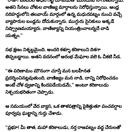
“రాజా! వేంచెరల్ అధని గట్టి దూకుడుతో ముందుకు సాగుతున్నాడు. 
అతని సేనలు చోళుల వాణిజ్య మార్గాలను నిరోధిస్తున్నాయి. ఆంధ్ర 
సరిహద్దులోని తలవాయ్ మార్గంలో ఉన్న మధురపట్నం నుంచి వచ్చే 
వ్యాపారుల బండ్లను దోచుకున్నారు. ముగ్గురు సైనికులు అక్కడే 
నిష్ప్రాణమయ్యారు. వాణిజ్యాన్ని నియంత్రించాలన్నదే వాడి 
యత్నం.”
సభ క్షణం నిశ్శబ్దమైంది. అందరి కళ్ళూ కరికాలుని దిశగా 
తిప్పబడ్డాయి. అతని వదనంలో ఆరంభ మేఘాల వలె ఓ చీకటి నీడ.
“ఈ పరిణామం మౌనంగా చూస్తే మన బలహీనత 
ప్రదర్శించినట్లవుతుంది. వాణిజ్యం మన నాడి. దాన్ని నిరోధించడం 
అంటే చోళ ధ్వజాన్ని కిందపడేయడమే,” అంటూ కరికాలుడు 
నిశ్చయభరితంగా చెప్పాడు.
ఆ సమయంలో వేద వ్యాస, ఒక తాళపత్రాన్ని పైకెత్తుతూ పంచవర్షాల 
పూర్వపు ఘట్టాన్ని గుర్తు చేశాడు.
“ప్రభూ! మీ తాత, మహా కరికాలుడు, నర్త రాజపట్నం వద్ద చేరులతో 