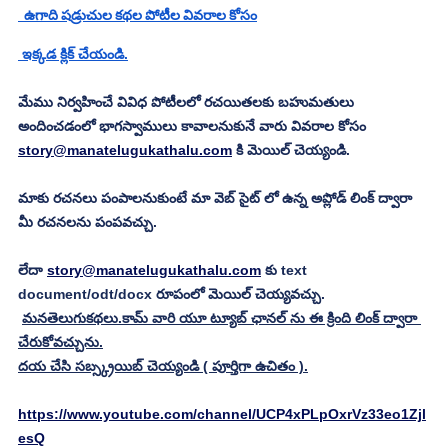
  ఉగాది షడ్రుచుల కథల పోటీల వివరాల కోసం
 ఇక్కడ క్లిక్ చేయండి.
మేము నిర్వహించే వివిధ పోటీలలో రచయితలకు బహుమతులు 
అందించడంలో భాగస్వాములు కావాలనుకునే వారు వివరాల కోసం 
story@manatelugukathalu.com
 కి మెయిల్ చెయ్యండి.
మాకు రచనలు పంపాలనుకుంటే మా వెబ్ సైట్ లో ఉన్న అప్లోడ్ లింక్ ద్వారా 
మీ రచనలను పంపవచ్చు.
లేదా 
story@manatelugukathalu.com
 కు text 
document/odt/docx రూపంలో మెయిల్ చెయ్యవచ్చు.
మనతెలుగుకథలు.కామ్ వారి యూ ట్యూబ్ ఛానల్ ను ఈ క్రింది లింక్ ద్వారా 
చేరుకోవచ్చును.
దయ చేసి సబ్స్క్రయిబ్ చెయ్యండి ( పూర్తిగా ఉచితం ).
https://www.youtube.com/channel/UCP4xPLpOxrVz33eo1Zjl
esQ