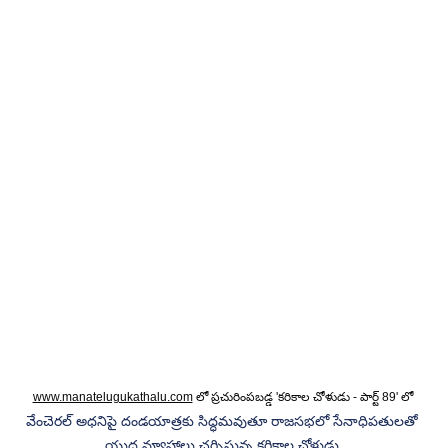
www.manatelugukathalu.com
 లో ప్రచురింపబడ్డ 'కరికాల చోళుడు - పార్ట్ 89' లో 
వేంచెరల్ అధనిపై దండయాత్రకు సిద్ధమవుతూ రాజసభలో సేనాధిపతులతో 
యుద్ధ వ్యూహాలు చర్చిస్తున్న కరికాల చోళుడు.