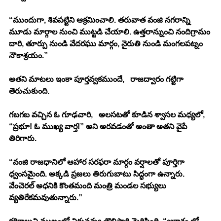
“ముందుగా, శివపట్టిని ఆక్రమించాలి. తరువాత వంజి నగరాన్ని 
మూడు మార్గాల నుంచి ముట్టడి చేయాలి. ఉత్తరాన్నుంచి నందిగ్రామం 
దారి, తూర్పు నుండి వేదరఘు మార్గం, నైరుతి నుండి మంగలపట్నం 
నౌకాశ్రయం.”
అతని మాటలు ఇంకా పూర్తవ్వకముందే,   రాజద్వారం గట్టిగా 
తెరుచుకుంది. 
గబగబ వచ్చిన ఓ గూఢచారి,   అలసటతో కూడిన శ్వాసల మధ్యలో,   
“ప్రభూ! ఓ ముఖ్య వార్త!” అని అరవడంతో అంతా అతని వైపే 
తిరిగారు.
“వంజి రాజధానిలో ఆహార సరఫరా మార్గం వర్షాలతో పూర్తిగా 
ధ్వంసమైంది. అక్కడి ప్రజలు తిరుగుబాటు సిద్ధంగా ఉన్నారు. 
వేంచెరల్ అధనికి కొంతమంది మంత్రి మండల సభ్యులు 
వ్యతిరేకమవుతున్నారు.”