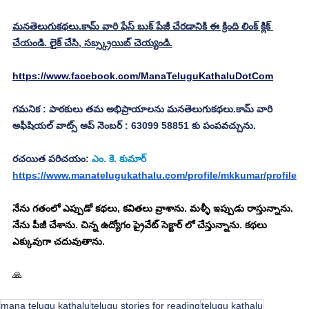
మనతెలుగుకథలు.కామ్ వారి ఫేస్ బుక్ పేజీ చేరడానికి ఈ క్రింది లింక్ క్లిక్ 
చేయండి. లైక్ చేసి, సబ్స్క్రయిబ్ చెయ్యండి.
https://www.facebook.com/ManaTeluguKathaluDotCom
గమనిక : పాఠకులు తమ అభిప్రాయాలను మనతెలుగుకథలు.కామ్ వారి 
అఫీషియల్ వాట్స్ అప్ నెంబర్ : 63099 58851 కు పంపవచ్చును.
రచయిత పరిచయం: 
ఎం. కె. కుమార్
https://www.manatelugukathalu.com/profile/mkkumar/profile
నేను గతంలో ఎప్పుడో కథలు, కవితలు వ్రాశాను. మళ్ళీ ఇప్పుడు రాస్తున్నాను. 
నేను పీజీ చేశాను. చిన్న ఉద్యోగం ప్రైవేట్ సెక్టార్ లో చేస్తున్నాను. కథలు 
ఎక్కువుగా చదువుతాను.
🙏
mana telugu kathalu
telugu stories for reading
telugu kathalu