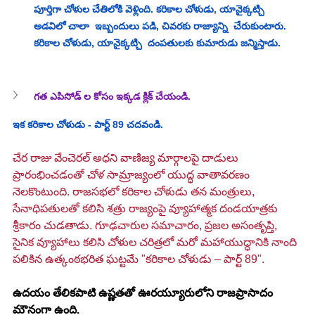
పూర్తిగా చోళుల చేతిలోకి వెళ్లింది. 
కరికాల చోళుడు, యానైక్కట్చి  
అడవిలో చాలా  ఇబ్బందులు ప
డి
, చివరకు రాజ్యాన్ని  చేరుకుంటారు. 
కరికాల చోళుడు, యానైక్కట్చి  దంపతులకు కుమారుడు జన్మిస్తాడు.
గత ఎపిసోడ్ ల కోసం ఇక్కడ క్లిక్ చేయండి.
ఇక కరికాల చోళుడు - పార్ట్ 89 చదవండి.
చేర రాజు వేంచెరల్ అధని వాణిజ్య మార్గాలపై దాడులు 
ప్రారంభించడంతో చోళ సామ్రాజ్యంలో యుద్ధ వాతావరణం 
నెలకొంటుంది. రాజసభలో కరికాల చోళుడు తన మంత్రులు, 
సేనాధిపతులతో కలిసి శత్రు రాజ్యంపై వ్యూహాత్మక దండయాత్రకు 
శ్రీకారం చుడతాడు. గూఢచారుల సమాచారం, ప్రజల అసంతృప్తి, 
సైనిక వ్యూహాలు కలిసి చోళుల చరిత్రలో మరో మహాయుద్ధానికి నాంది 
పలికిన ఉత్కంఠభరిత ఘట్టమే "కరికాల చోళుడు – పార్ట్ 89".
ఉదయం తేలికపాటి ఉష్ణతతో ఊరయ్యూరులోని రాజప్రాసాదం 
మౌనంగా ఉంది. 