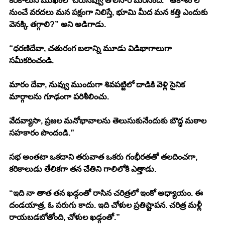
కరికాలుని ముఖంలో చిరునవ్వు తొలిసారి మెరిసింది. “ఆకాశం లో 
నుంచే వరదలు మన పక్షంగా నిలిస్తే, భూమి మీద మన కత్తి ఎందుకు 
వెనక్కి తగ్గాలి?” అని అడిగాడు.
“ధరణిదేవా, చతురంగ బలాన్ని మూడు విడిభాగాలుగా 
సమీకరించండి.
మారం దేవా, నువ్వు ముందుగా శివపట్టిలో దాడికి వెళ్లి సైనిక 
మార్గాలను గూఢంగా పరిశీలించు.
వేదవ్యాసా, ప్రజల మనోభావాలను తెలుసుకునేందుకు బౌద్ధ మఠాల 
సహకారం పొందండి.”
సభ అంతటా ఒకదాని తరువాత ఒకరు గంభీరతతో తలదించగా,   
కరికాలుడు తేలికగా తన చేతిని గాలిలోకి ఎత్తాడు.
“ఇది నా తాత తన ఖడ్గంతో రాసిన చరిత్రలో ఇంకో అధ్యాయం. ఈ 
దండయాత్ర, ఓ పరుగు కాదు. ఇది చోళుల ప్రతిష్టాపన. చరిత్ర మళ్లీ 
రాయబడబోతోంది, చోళుల ఖడ్గంతో.”