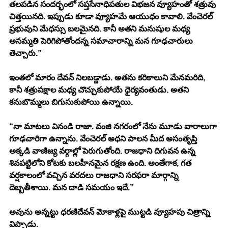
తలపడిన సందర్భంలో సప్తసేనాధిపతుల విభజన వ్యూహంతో శత్రువు 
చిత్తయినది. ఇప్పుడు కూడా వ్యూహమే ఆయుధం కావాలి. వేంచెరల్ 
ప్రభువుని మేధస్సు బలమైనది. కానీ అతని మనుషుల మధ్య 
అసమ్మతి పెరిగిపోతోందన్న సమాచారాన్ని మన గూఢచారులు 
తెచ్చారు.”
ఇంతలో మారం దేవన్ నిలబడ్డాడు. అతను కరికాలుని మేనమరిది,   
కానీ శత్రుపక్షాల మధ్య చొచ్చుకుపోయే ధైర్యవంతుడు. అతని 
కనుబొమ్మలు బిగుసుకుపోయి ఉన్నాయి.
“నా మాటలు వినండి రాజా. వంజి నగరంలో నేను మూడు వారాలుగా 
గూఢచారిగా ఉన్నాను. వేంచెరల్ అధని పాలన మీద అసంతృప్తి 
అక్కడి వాణిజ్య వర్గాల్లో పెరుగుతోంది. రాజధాని దిగువన ఉన్న 
శివపట్టిలోని కోటకు బలహీనమైన రక్షణ ఉంది. అంతేగాక, గత 
వర్షకాలంలో వచ్చిన వరదలు రాజధాని సరఫరా మార్గాన్ని 
దెబ్బతీశాయి. మన దాడి సమయం ఇదే.”
అవును అన్నట్టు ధరణిదేవన్ మోకాళ్లపై ముట్టడి వ్యూహపు చిత్రాన్ని 
విప్పాడు. 