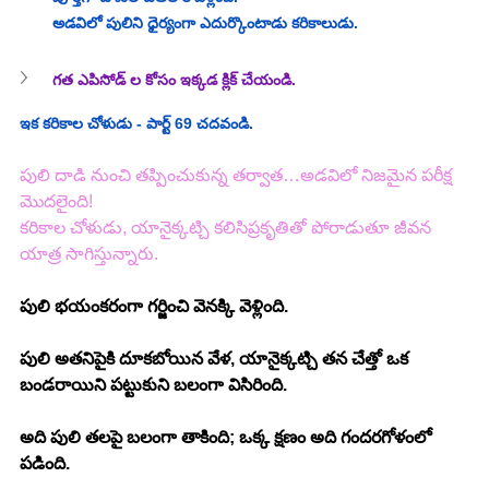
అడవిలో పులిని ధైర్యంగా ఎదుర్కొంటాడు కరికాలుడు.
గత ఎపిసోడ్ ల కోసం ఇక్కడ క్లిక్ చేయండి.
ఇక కరికాల చోళుడు - పార్ట్ 69 చదవండి.
పులి దాడి నుంచి తప్పించుకున్న తర్వాత…అడవిలో నిజమైన పరీక్ష 
మొదలైంది!
కరికాల చోళుడు, యానైక్కట్చి కలిసిప్రకృతితో పోరాడుతూ జీవన 
యాత్ర సాగిస్తున్నారు.
పులి భయంకరంగా గర్జించి వెనక్కి వెళ్లింది.
పులి అతనిపైకి దూకబోయిన వేళ, యానైక్కట్చి తన చేత్తో ఒక 
బండరాయిని పట్టుకుని బలంగా విసిరింది.
అది పులి తలపై బలంగా తాకింది; ఒక్క క్షణం అది గందరగోళంలో 
పడింది.