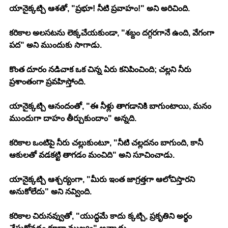
యానైక్కట్చి ఆశతో, "ప్రభూ! నీటి ప్రవాహం!" అని అరిచింది.
కరికాల అలసటను లెక్కచేయకుండా, "శబ్దం దగ్గరగానే ఉంది, వేగంగా 
పద" అని ముందుకు సాగాడు.
కొంత దూరం నడిచాక ఒక చిన్న ఏరు కనిపించింది; చల్లని నీరు 
ప్రశాంతంగా ప్రవహిస్తోంది.
యానైక్కట్చి ఆనందంతో, "ఈ నీళ్లు తాగడానికి బాగుంటాయి, మనం 
ముందుగా దాహం తీర్చుకుందాం" అన్నది.
కరికాల ఒంటిపై నీరు చల్లుకుంటూ, "నీటి చల్లదనం బాగుంది, కానీ 
ఆకులతో వడకట్టి తాగడం మంచిది" అని సూచించాడు.
యానైక్కట్చి ఆశ్చర్యంగా, "మీరు ఇంత జాగ్రత్తగా ఆలోచిస్తారని 
అనుకోలేదు" అని నవ్వింది.
కరికాల చిరునవ్వుతో, "యుద్ధమే కాదు క్కట్చి, ప్రకృతిని అర్థం 