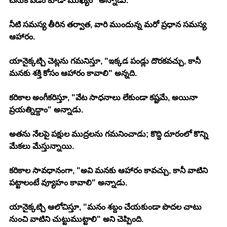
చేసుకోవడం కూడా ముఖ్యం" అన్నాడు.
నీటి సమస్య తీరిన తర్వాత, వారి ముందున్న మరో ప్రధాన సమస్య 
ఆహారం.
యానైక్కట్చి చెట్లను గమనిస్తూ, "ఇక్కడ పండ్లు దొరకవచ్చు, కానీ 
మనకు శక్తి కోసం ఆహారం కావాలి" అన్నది.
కరికాల అంగీకరిస్తూ, "వేట సాధనాలు లేకుండా కష్టమే, అయినా 
ప్రయత్నిద్దాం" అన్నాడు.
అతను నేలపై పక్షుల ముద్రలను గమనించాడు; కొద్ది దూరంలో కొన్ని 
మేకలు మేస్తున్నాయి.
కరికాల సావధానంగా, "అవి మనకు ఆహారం కావచ్చు, కానీ వాటిని 
పట్టాలంటే వ్యూహం కావాలి" అన్నాడు.
యానైక్కట్చి ఆలోచిస్తూ, "మనం శబ్దం చేయకుండా పొదల చాటు 
నుంచి వాటిని చుట్టుముట్టాలి" అని చెప్పింది.