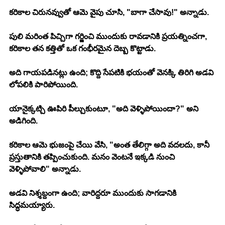
కరికాల చిరునవ్వుతో ఆమె వైపు చూసి, "బాగా చేసావు!" అన్నాడు.
పులి మరింత పిచ్చిగా గర్జించి ముందుకు రావడానికి ప్రయత్నించగా, 
కరికాల తన కత్తితో ఒక గంభీరమైన దెబ్బ కొట్టాడు.
అది గాయపడినట్లు ఉంది; కొద్ది సేపటికి భయంతో వెనక్కి తిరిగి అడవి 
లోపలికి పారిపోయింది.
యానైక్కట్చి ఊపిరి పీల్చుకుంటూ, "అది వెళ్ళిపోయిందా?" అని 
అడిగింది.
కరికాల ఆమె భుజంపై చేయి వేసి, "అంత తేలిగ్గా అది వదలదు, కానీ 
ప్రస్తుతానికి తప్పించుకుంది. మనం వెంటనే ఇక్కడి నుంచి 
వెళ్ళిపోవాలి" అన్నాడు.
అడవి నిశ్శబ్దంగా ఉంది; వారిద్దరూ ముందుకు సాగడానికి 
సిద్ధమయ్యారు.