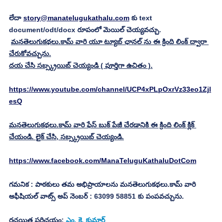
లేదా 
story@manatelugukathalu.com
 కు text 
document/odt/docx రూపంలో మెయిల్ చెయ్యవచ్చు.
మనతెలుగుకథలు.కామ్ వారి యూ ట్యూబ్ ఛానల్ ను ఈ క్రింది లింక్ ద్వారా 
చేరుకోవచ్చును.
దయ చేసి సబ్స్క్రయిబ్ చెయ్యండి ( పూర్తిగా ఉచితం ).
https://www.youtube.com/channel/UCP4xPLpOxrVz33eo1Zjl
esQ
మనతెలుగుకథలు.కామ్ వారి ఫేస్ బుక్ పేజీ చేరడానికి ఈ క్రింది లింక్ క్లిక్ 
చేయండి. లైక్ చేసి, సబ్స్క్రయిబ్ చెయ్యండి.
https://www.facebook.com/ManaTeluguKathaluDotCom
గమనిక : పాఠకులు తమ అభిప్రాయాలను మనతెలుగుకథలు.కామ్ వారి 
అఫీషియల్ వాట్స్ అప్ నెంబర్ : 63099 58851 కు పంపవచ్చును.
రచయిత పరిచయం: 
ఎం. కె. కుమార్