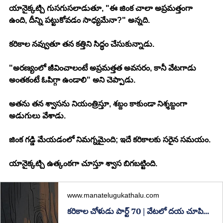
యానైక్కట్చి గుసగుసలాడుతూ, "ఈ జింక చాలా అప్రమత్తంగా 
ఉంది, దీన్ని పట్టుకోవడం సాధ్యమేనా?" అన్నది.
కరికాల నవ్వుతూ తన కత్తిని సిద్ధం చేసుకున్నాడు.
"అరణ్యంలో జీవించాలంటే అప్రమత్తత అవసరం, కానీ వేటగాడు 
అంతకంటే ఓపిగ్గా ఉండాలి" అని చెప్పాడు.
అతను తన శ్వాసను నియంత్రిస్తూ, శబ్దం కాకుండా నిశ్శబ్దంగా 
అడుగులు వేశాడు.
జింక గడ్డి మేయడంలో నిమగ్నమైంది; ఇదే కరికాలకు సరైన సమయం.
యానైక్కట్చి ఉత్కంఠగా చూస్తూ శ్వాస బిగబట్టింది.
www.manatelugukathalu.com
కరికాల చోళుడు పార్ట్ 70 | వేటలో దయ చూపిన యోధుడు | తెలుగు సీరియల్ కథ