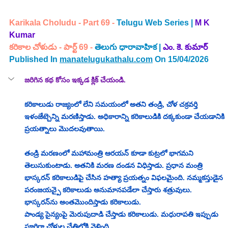
Karikala Choludu - Part 69 -
 Telugu Web Series |
M K 
Kumar 
కరికాల చోళుడు - పార్ట్ 69 - 
తెలుగు ధారావాహిక | 
ఎం. కె. కుమార్
Published In 
manatelugukathalu.com
 On 15/04/2026
జరిగిన కథ కోసం ఇక్కడ క్లిక్ చేయండి.
కరికాలుడు రాజ్యంలో లేని సమయంలో అతని తండ్రి, చోళ చక్రవర్తి 
ఇళంజేట్చెన్ని మరణిస్తాడు. అధికారాన్ని కరికాలుడికి దక్కకుండా చేయడానికి 
ప్రయత్నాలు మొదలవుతాయి.
తండ్రి మరణంలో మహామంత్రి ఆరయన్ కూడా కుట్రలో భాగమని 
తెలుసుకుంటాడు. అతనికి మరణ దండన విధిస్తాడు. ప్రధాన మంత్రి 
భాస్కరన్‌ కరికాలుడిపై చేసిన హత్యా ప్రయత్నం విఫలమైంది. నమ్మకస్తుడైన 
పరంజయన్పై కరికాలుడు అనుమానపడేలా చేస్తారు శత్రువులు. 
భాస్కరన్‌ను అంతమొందిస్తాడు కరికాలుడు. 
పాండ్య సైన్యంపై మెరుపుదాడి చేస్తాడు కరికాలుడు. 
మధురాపతి ఇప్పుడు 
పూర్తిగా చోళుల చేతిలోకి వెళ్లింది. 