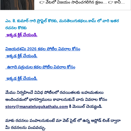
👉 వేటలో విజయం సాధించగలిగిన క్షణం… 👉 కానీ కత్తి ఆగింది! 👉 ఎందుకు? ఇదే నిజమైన రాజధర్మం…
ఎం. కె. కుమార్
 గారి ప్రొఫైల్ కొరకు, మనతెలుగుకథలు.కామ్ లో వారి ఇతర 
రచనల కొరకు
 ఇక్కడ క్లిక్ చేయండి.
విజయదశమి 2026 కథల పోటీల వివరాల కోసం
 ఇక్కడ క్లిక్ చేయండి.
  ఉగాది షడ్రుచుల కథల పోటీల వివరాల కోసం
 ఇక్కడ క్లిక్ చేయండి.
మేము నిర్వహించే వివిధ పోటీలలో రచయితలకు బహుమతులు 
అందించడంలో భాగస్వాములు కావాలనుకునే వారు వివరాల కోసం 
story@manatelugukathalu.com
 కి మెయిల్ చెయ్యండి.
మాకు రచనలు పంపాలనుకుంటే మా వెబ్ సైట్ లో ఉన్న అప్లోడ్ లింక్ ద్వారా 
మీ రచనలను పంపవచ్చు.