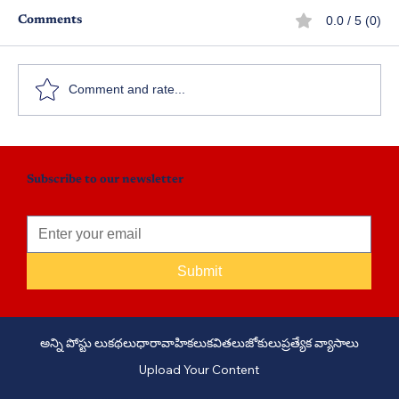
0.0 / 5 (0)
Comments
వ్యాపార ప్రపంచం – పార్ట్ 1
Comment and rate...
Subscribe to our newsletter
Submit
అన్ని పోస్టు లు
కథలు
ధారావాహికలు
కవితలు
జోకులు
ప్రత్యేక వ్యాసాలు
Upload Your Content