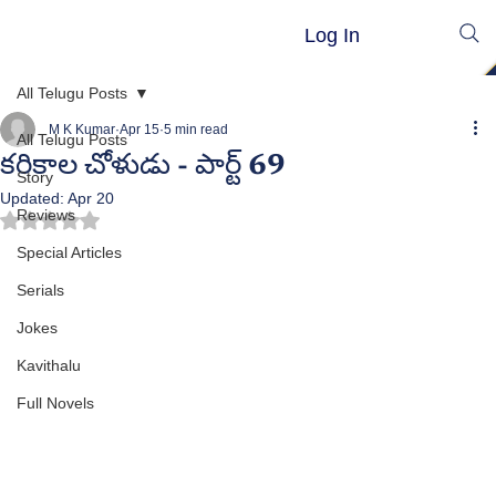
Log In
All Telugu Posts
M K Kumar
Apr 15
5 min read
All Telugu Posts
కరికాల చోళుడు - పార్ట్ 69
Story
Updated:
Apr 20
Reviews
Rated NaN out of 5 stars.
Special Articles
Serials
Jokes
Kavithalu
Full Novels