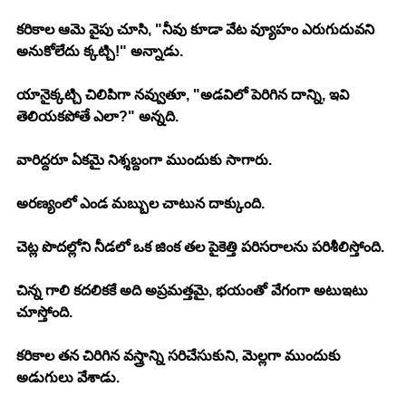
కరికాల ఆమె వైపు చూసి, "నీవు కూడా వేట వ్యూహం ఎరుగుదువని 
అనుకోలేదు క్కట్చి!" అన్నాడు.
యానైక్కట్చి చిలిపిగా నవ్వుతూ, "అడవిలో పెరిగిన దాన్ని, ఇవి 
తెలియకపోతే ఎలా?" అన్నది.
వారిద్దరూ ఏకమై నిశ్శబ్దంగా ముందుకు సాగారు.
అరణ్యంలో ఎండ మబ్బుల చాటున దాక్కుంది.
చెట్ల పొదల్లోని నీడలో ఒక జింక తల పైకెత్తి పరిసరాలను పరిశీలిస్తోంది.
చిన్న గాలి కదలికకే అది అప్రమత్తమై, భయంతో వేగంగా అటుఇటు 
చూస్తోంది.
కరికాల తన చిరిగిన వస్త్రాన్ని సరిచేసుకుని, మెల్లగా ముందుకు 
అడుగులు వేశాడు.