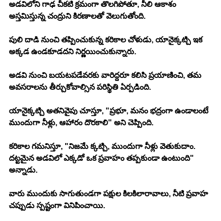
అడవిలోని గాఢ చీకటి క్రమంగా తొలగిపోతూ, నీలి ఆకాశం 
అస్తమిస్తున్న చంద్రుని కిరణాలతో వెలుగుతోంది.
పులి దాడి నుంచి తప్పించుకున్న కరికాల చోళుడు, యానైక్కట్చి ఇక 
అక్కడ ఉండకూడదని నిర్ణయించుకున్నారు.
అడవి నుంచి బయటపడేవరకు వారిద్దరూ కలిసి ప్రయాణించి, తమ 
అవసరాలను తీర్చుకోవాల్సిన పరిస్థితి ఏర్పడింది.
యానైక్కట్చి అతనివైపు చూస్తూ, "ప్రభూ, మనం భద్రంగా ఉండాలంటే 
ముందుగా నీళ్లు, ఆహారం దొరకాలి" అని చెప్పింది.
కరికాల గమనిస్తూ, "నిజమే క్కట్చి, ముందుగా నీళ్లు వెతుకుదాం. 
దట్టమైన అడవిలో ఎక్కడో ఒక ప్రవాహం తప్పకుండా ఉంటుంది" 
అన్నాడు.
వారు ముందుకు సాగుతుండగా పక్షుల కిలకిలారావాలు, నీటి ప్రవాహ 
చప్పుడు స్పష్టంగా వినిపించాయి.