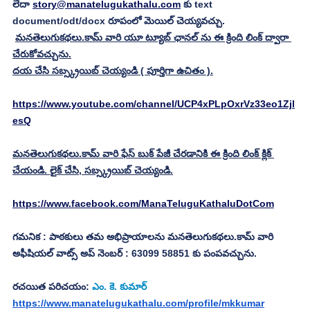
లేదా 
story@manatelugukathalu.com
 కు text 
document/odt/docx రూపంలో మెయిల్ చెయ్యవచ్చు.
మనతెలుగుకథలు.కామ్ వారి యూ ట్యూబ్ ఛానల్ ను ఈ క్రింది లింక్ ద్వారా 
చేరుకోవచ్చును.
దయ చేసి సబ్స్క్రయిబ్ చెయ్యండి ( పూర్తిగా ఉచితం ).
https://www.youtube.com/channel/UCP4xPLpOxrVz33eo1Zjl
esQ
మనతెలుగుకథలు.కామ్ వారి ఫేస్ బుక్ పేజీ చేరడానికి ఈ క్రింది లింక్ క్లిక్ 
చేయండి. లైక్ చేసి, సబ్స్క్రయిబ్ చెయ్యండి.
https://www.facebook.com/ManaTeluguKathaluDotCom
గమనిక : పాఠకులు తమ అభిప్రాయాలను మనతెలుగుకథలు.కామ్ వారి 
అఫీషియల్ వాట్స్ అప్ నెంబర్ : 63099 58851 కు పంపవచ్చును.
రచయిత పరిచయం: 
ఎం. కె. కుమార్
https://www.manatelugukathalu.com/profile/mkkumar