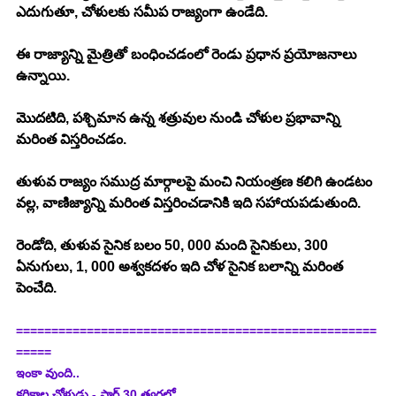
ఎదుగుతూ, చోళులకు సమీప రాజ్యంగా ఉండేది. 
ఈ రాజ్యాన్ని మైత్రితో బంధించడంలో రెండు ప్రధాన ప్రయోజనాలు 
ఉన్నాయి. 
మొదటిది, పశ్చిమాన ఉన్న శత్రువుల నుండి చోళుల ప్రభావాన్ని 
మరింత విస్తరించడం. 
తుళువ రాజ్యం సముద్ర మార్గాలపై మంచి నియంత్రణ కలిగి ఉండటం 
వల్ల, వాణిజ్యాన్ని మరింత విస్తరించడానికి ఇది సహాయపడుతుంది. 
రెండోది, తుళువ సైనిక బలం 50, 000 మంది సైనికులు, 300 
ఏనుగులు, 1, 000 అశ్వకదళం ఇది చోళ సైనిక బలాన్ని మరింత 
పెంచేది. 
===================================================
=====
ఇంకా వుంది..
కరికాల చోళుడు - పార్ట్ 30 త్వరలో