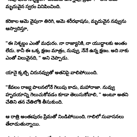
మృదువైన స్వరం వినిపించింది. 
కరికాల ఆమె వైపుగా తిరిగి, ఆమె శరీరభాషను, మృదువైన నవ్వును 
ఆస్వాదిస్తూ, 
"ఈ నిశ్శబ్దం ఎంతో మధురం. నా రాజ్యానికి, నా యుద్ధాలకు అంతం 
లేదు. కానీ ఈ ఒక్క క్షణం మాత్రం, నువ్వు, నేనే ఉన్న క్షణం. అది నాకు 
ఎంతో విలువైనది, " అని చెప్పాడు. 
యానై క్కట్చి చిరునవ్వుతో అతనిపై వాలిపోయింది. 
"కేవలం రాజ్య పాలనలోనే గెలుపు కాదు, మహారాజా. నువ్వు 
హృదయాన్ని గెలుచుకోవడం కూడా తెలుసుకోవాలి, " అంటూ అతని 
చేతిని తన చేతిలోకి తీసుకుంది. 
ఆ రాత్రి అంతఃపురం ప్రేమతో నిండిపోయింది. గాలిలో సువాసనలు 
తేలాడుతున్నాయి. 