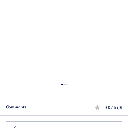
0.0 / 5 (0)
Comments
కరికాల చోళుడు - పార్ట్ 97