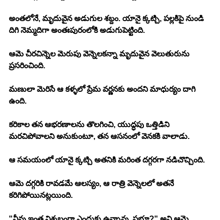
అంతలోనే, మృదువైన అడుగుల శబ్దం. యానై క్కట్చి, పల్లకిపై నుండి 
దిగి నెమ్మదిగా అంతఃపురంలోకి అడుగుపెట్టింది. 
ఆమె చీరచిన్నెల మెరుపు వెన్నెలకన్నా మృదువైన వెలుతురును 
ప్రసరించింది. 
మణులా మెరిసే ఆ కళ్ళలో ప్రేమ వర్ణనకు అందని మాధుర్యం దాగి 
ఉంది. 
కరికాల తన ఆభరణాలను తొలగించి, యుద్ధపు ఒత్తిడిని 
మరచిపోవాలని అనుకుంటూ, తన ఆసనంలో వెనకకి వాలాడు. 
ఆ సమయంలో యానై క్కట్చి అతనికి మరింత దగ్గరగా నడిచొచ్చింది. 
ఆమె దగ్గరికి రావడమే ఆలస్యం, ఆ రాత్రి వెన్నెలలో అతనే 
కరిగిపోయినట్లయింది. 
"నీవు ఇంత నిశ్శబ్దంగా ఎందుకు ఉన్నావు, ప్రభూ?" అని ఆమె 