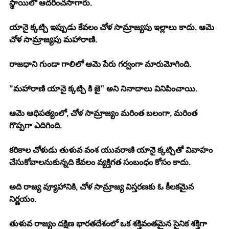
స్థాయిలో ఆదరించసాగారు. 
యానై క్కట్చి ఇప్పుడు కేవలం చోళ సామ్రాజ్యపు ఇల్లాలు కాదు. ఆమె 
చోళ సామ్రాజ్యపు మహారాణి. 
రాజధాని గుండా గాలిలో ఆమె పేరు గర్వంగా మారుమోగింది. 
"మహారాణి యానై క్కట్చి కి జై” అని నినాదాలు వినిపించాయి. 
ఆమె ఆధిపత్యంలో, చోళ సామ్రాజ్యం మరింత బలంగా, మరింత 
గొప్పగా ఎదిగింది. 
కరికాల చోళుడు తుళువ వంశ యువరాణి యానై క్కట్చితో వివాహం 
చేసుకోవాలనుకున్నది కేవలం వ్యక్తిగత సంబంధం కోసం కాదు. 
అది రాజ్య వ్యూహానికి, చోళ సామ్రాజ్య విస్తరణకు ఓ కీలకమైన 
నిర్ణయం. 
తుళువ రాజ్యం దక్షిణ భారతదేశంలో ఒక శక్తివంతమైన సైనిక శక్తిగా 