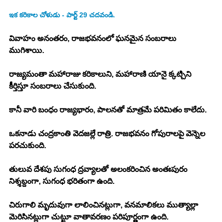
ఇక కరికాల చోళుడు - పార్ట్ 29 చదవండి.
వివాహం అనంతరం, రాజభవనంలో ఘనమైన సంబరాలు 
ముగిశాయి. 
రాజ్యమంతా మహారాజు కరికాలుని, మహారాణి యానై క్కట్చిని 
కీర్తిస్తూ సంబరాలు చేసుకుంది. 
కానీ వారి బంధం రాజ్యభారం, పాలనతో మాత్రమే పరిమితం కాలేదు. 
ఒకనాడు చంద్రకాంతి వెదజల్లే రాత్రి. రాజభవనం గోపురాలపై వెన్నెల 
పరచుకుంది. 
తులువ దేశపు సుగంధ ద్రవ్యాలతో అలంకరించిన అంతఃపురం 
నిశ్శబ్దంగా, సుగంధ భరితంగా ఉంది. 
చిరుగాలి మృదువుగా లాలించినట్లుగా, వనమాలికలు ముత్యాల్లా 
మెరిసినట్లుగా చుట్టూ వాతావరణం పరిపూర్ణంగా ఉంది. 