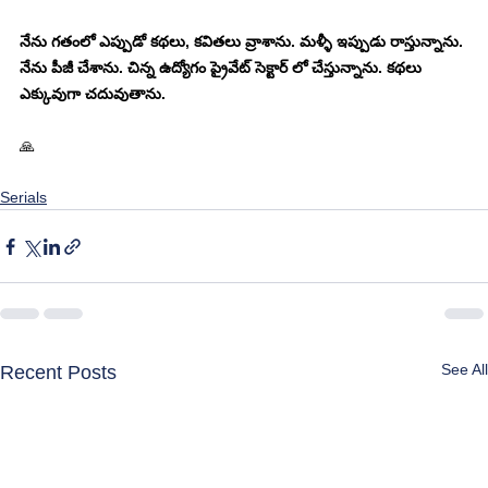
నేను గతంలో ఎప్పుడో కథలు, కవితలు వ్రాశాను. మళ్ళీ ఇప్పుడు రాస్తున్నాను. 
నేను పీజీ చేశాను. చిన్న ఉద్యోగం ప్రైవేట్ సెక్టార్ లో చేస్తున్నాను. కథలు 
ఎక్కువుగా చదువుతాను.
🙏
Serials
See All
Recent Posts