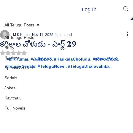
Log In
All Telugu Posts
M K Kumar
Nov 11, 2025
4 min read
All Telugu Posts
కరికాల చోళుడు - పార్ట్ 29
Story
Rated NaN out of 5 stars.
Reviews
#
MKKumar
, 
#ఎ
ంకెకుమార్, #
KarikalaCholudu
, #
కరికాలచోళుడు
, 
#TeluguSerials
, 
#TeluguNovel
, 
#TeluguDharavahika
Special Articles
Serials
Jokes
Kavithalu
Full Novels