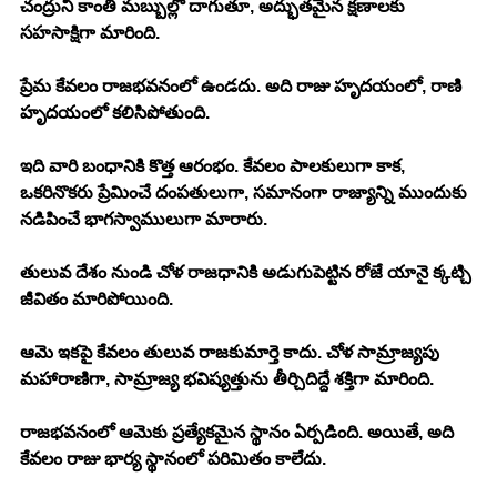
చంద్రుని కాంతి మబ్బుల్లో దాగుతూ, అద్భుతమైన క్షణాలకు 
సహసాక్షిగా మారింది. 
ప్రేమ కేవలం రాజభవనంలో ఉండదు. అది రాజు హృదయంలో, రాణి 
హృదయంలో కలిసిపోతుంది. 
ఇది వారి బంధానికి కొత్త ఆరంభం. కేవలం పాలకులుగా కాక, 
ఒకరినొకరు ప్రేమించే దంపతులుగా, సమానంగా రాజ్యాన్ని ముందుకు 
నడిపించే భాగస్వాములుగా మారారు. 
తులువ దేశం నుండి చోళ రాజధానికి అడుగుపెట్టిన రోజే యానై క్కట్చి 
జీవితం మారిపోయింది. 
ఆమె ఇకపై కేవలం తులువ రాజకుమార్తె కాదు. చోళ సామ్రాజ్యపు 
మహారాణిగా, సామ్రాజ్య భవిష్యత్తును తీర్చిదిద్దే శక్తిగా మారింది. 
రాజభవనంలో ఆమెకు ప్రత్యేకమైన స్థానం ఏర్పడింది. అయితే, అది 
కేవలం రాజు భార్య స్థానంలో పరిమితం కాలేదు. 