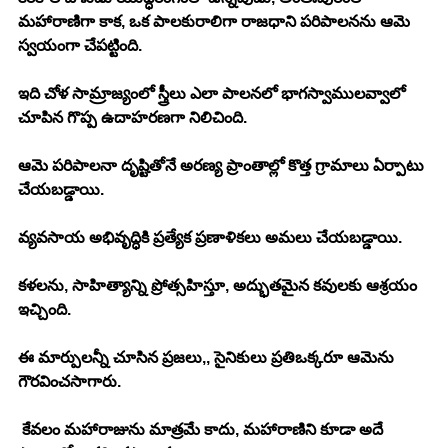
మహారాణిగా కాక, ఒక పాలకురాలిగా రాజధాని పరిపాలనను ఆమె 
స్వయంగా చేపట్టింది. 
ఇది చోళ సామ్రాజ్యంలో స్త్రీలు ఎలా పాలనలో భాగస్వాములవ్వాలో 
చూపిన గొప్ప ఉదాహరణగా నిలిచింది. 
ఆమె పరిపాలనా దృష్టితోనే అరణ్య ప్రాంతాల్లో కొత్త గ్రామాలు ఏర్పాటు 
చేయబడ్డాయి. 
వ్యవసాయ అభివృద్ధికి ప్రత్యేక ప్రణాళికలు అమలు చేయబడ్డాయి. 
కళలను, సాహిత్యాన్ని ప్రోత్సహిస్తూ, అద్భుతమైన కవులకు ఆశ్రయం 
ఇచ్చింది. 
ఈ మార్పులన్నీ చూసిన ప్రజలు,, సైనికులు ప్రతిఒక్కరూ ఆమెను 
గౌరవించసాగారు. 
 కేవలం మహారాజును మాత్రమే కాదు, మహారాణిని కూడా అదే 