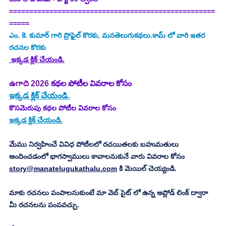
===================================================
=====
ఎం. కె. కుమార్
 గారి ప్రొఫైల్ కొరకు, మనతెలుగుకథలు.కామ్ లో వారి ఇతర 
రచనల కొరకు
 ఇక్కడ క్లిక్ చేయండి.
ఉగాది 2026
 కథల పోటీల వివరాల కోసం
ఇక్కడ క్లిక్ చేయండి.
కొసమెరుపు కథల పోటీల వివరాల కోసం
ఇక్కడ క్లిక్ చేయండి.
మేము నిర్వహించే వివిధ పోటీలలో రచయితలకు బహుమతులు 
అందించడంలో భాగస్వాములు కావాలనుకునే వారు వివరాల కోసం 
story@manatelugukathalu.com
 కి మెయిల్ చెయ్యండి.
మాకు రచనలు పంపాలనుకుంటే మా వెబ్ సైట్ లో ఉన్న అప్లోడ్ లింక్ ద్వారా 
మీ రచనలను పంపవచ్చు.