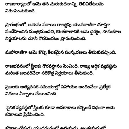
రాజకార్యాలలో ఆమె తన చురుకుదనాన్ని, తెలివితేటలను 
నిరూపించుకుంది. 
ప్రారంభంలో, ఆమెను పరాయి రాజ్యపు యువరాణిగా చూస్తూ 
సందేహించిన మంత్రిమండలి, కొంతకాలానికి ఆమె ధైర్యం, సానుకూల 
నిర్ణయాలను చూసి గౌరవించటం ప్రారంభించింది. 
మహారాణిగా ఆమె కొన్ని కీలకమైన సంస్కరణలు తీసుకువచ్చింది. 
రాజభవనంలో స్త్రీలకు గౌరవస్థానం పెంచింది. రాజ్య ఆర్థిక వ్యవస్థను 
మరింత బలపరిచేలా సరికొత్త నిర్ణయాలు తీసుకుంది. 
ప్రజలకు అత్యవసర సమయాల్లో సహాయం అందించేలా ప్రత్యేక 
నిధులు ఏర్పాటు చేయించింది. 
 సైనిక వ్యవస్థలో స్త్రీలకు కూడా అవకాశాలు కల్పించే విధంగా ఆమె 
కరికాలుని ప్రేరేపించింది. 
కరికాల చోళుడు యుద్ధరంగంలో ఉన్నపుడు, అంతఃపురంలో 