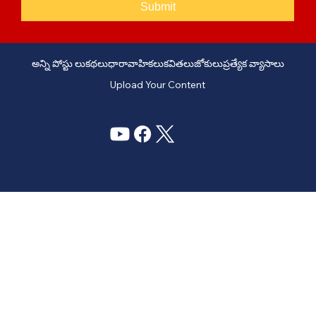
Submit
అన్ని పోస్టు లు
కథలు
ధారావాహికలు
కవితలు
జోకులు
ప్రత్యేక వ్యాసాలు
Upload Your Content
PHONE: +91 6309958851 - EMAIL:
story@manatelugukathalu.com
© 2035
Designed & Digital Marketing by Agency Conversion Guru
.