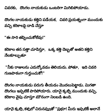
చివరకు,   దొంగల నాయకుడు ఒంటరిగా మిగిలిపోయాడు.
దొంగల నాయకుడు కత్తిని పడేయక,   చివరి ప్రయత్నంగా ముందుకు 
వచ్చి కరికాలపై దాడి చేస్తూ 
"ఈ సారి తప్పించుకోలేవు!"
కరికాల తన సత్తా చూపిస్తూ,   ఒక్క కత్తి దెబ్బతో అతని కత్తిని 
నేలకూల్చుతూ
 "నీకు రాజులను ఎదుర్కోవడం తెలియదు. పోతూ,   ఇది చివరి 
గుణపాఠంగా గుర్తుంచుకో!"
దొంగల నాయకుడు పరుగు తీయడం మొదలుపెట్టాడు. మిగతా 
దొంగలు ఇప్పటికే పారిపోయారు. యానై క్కట్చి ముందుకు వచ్చి,   
కరికాల వైపు చూస్తూ మౌనంగా నిలబడి ఉంది.
యానై క్కట్చి కళ్ళలో చిరునవ్వుతో "ప్రభూ! మీరు ఇప్పటికీ అలానే 