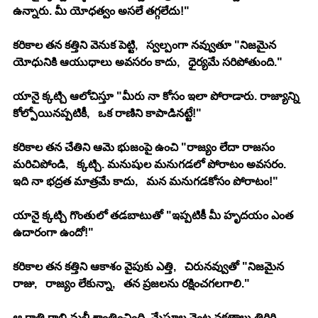
ఉన్నారు. మీ యోధత్వం అసలే తగ్గలేదు!"
కరికాల తన కత్తిని వెనుక పెట్టి,   స్వల్పంగా నవ్వుతూ "నిజమైన 
యోధునికి ఆయుధాలు అవసరం కాదు,   ధైర్యమే సరిపోతుంది."
యానై క్కట్చి ఆలోచిస్తూ "మీరు నా కోసం ఇలా పోరాడారు. రాజ్యాన్ని 
కోల్పోయినప్పటికీ,   ఒక రాణిని కాపాడినట్టే!"
కరికాల తన చేతిని ఆమె భుజంపై ఉంచి "రాజ్యం లేదా రాజసం 
మరిచిపోండి,   క్కట్చి. మనుషుల మనుగడలో పోరాటం అవసరం. 
ఇది నా భద్రత మాత్రమే కాదు,   మన మనుగడకోసం పోరాటం!"
యానై క్కట్చి గొంతులో తడబాటుతో "ఇప్పటికీ మీ హృదయం ఎంత 
ఉదారంగా ఉందో!"
కరికాల తన కత్తిని ఆకాశం వైపుకు ఎత్తి,   చిరునవ్వుతో "నిజమైన 
రాజు,   రాజ్యం లేకున్నా,   తన ప్రజలను రక్షించగలగాలి."
ఆ రాత్రి గాలి మళ్లీ శాంతించింది. మేఘాల వెంట నక్షత్రాలు తిరిగి 