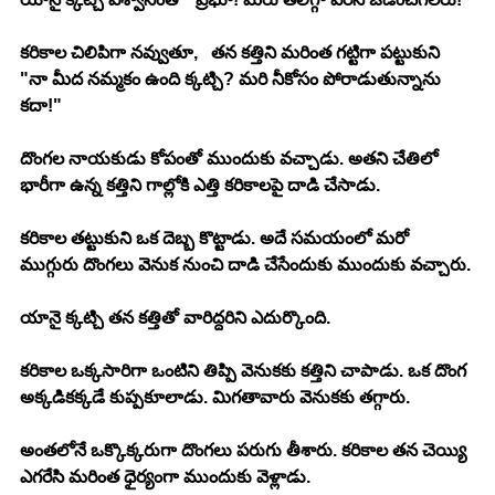
కరికాల చిలిపిగా నవ్వుతూ,   తన కత్తిని మరింత గట్టిగా పట్టుకుని 
"నా మీద నమ్మకం ఉంది క్కట్చి? మరి నీకోసం పోరాడుతున్నాను 
కదా!"
దొంగల నాయకుడు కోపంతో ముందుకు వచ్చాడు. అతని చేతిలో 
భారీగా ఉన్న కత్తిని గాల్లోకి ఎత్తి కరికాలపై దాడి చేసాడు. 
కరికాల తట్టుకుని ఒక దెబ్బ కొట్టాడు. అదే సమయంలో మరో 
ముగ్గురు దొంగలు వెనుక నుంచి దాడి చేసేందుకు ముందుకు వచ్చారు.
యానై క్కట్చి తన కత్తితో వారిద్దరిని ఎదుర్కొంది. 
కరికాల ఒక్కసారిగా ఒంటిని తిప్పి వెనుకకు కత్తిని చాపాడు. ఒక దొంగ 
అక్కడికక్కడే కుప్పకూలాడు. మిగతావారు వెనుకకు తగ్గారు.
అంతలోనే ఒక్కొక్కరుగా దొంగలు పరుగు తీశారు. కరికాల తన చెయ్యి 
ఎగరేసి మరింత ధైర్యంగా ముందుకు వెళ్లాడు. 