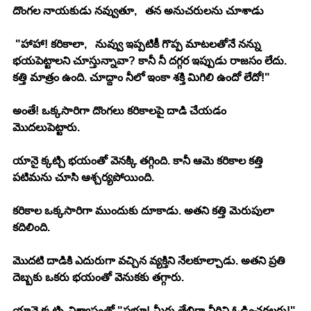
దొంగల నాయకుడు నవ్వుతూ,   తన అనుచరులను చూశాడు 
 "హాహా! కరికాలా,   నువ్వు ఇప్పటికీ గొప్ప మాటలతోనే నన్ను 
భయపెట్టాలని చూస్తున్నావా? కానీ నీ దగ్గర ఇప్పుడు రాజసం లేదు. 
కత్తి మాత్రం ఉంది. చూద్దాం నీలో ఇంకా శక్తి మిగిలి ఉందో లేదో!"
అంతే! ఒక్కసారిగా దొంగలు కరికాలపై దాడి చేయడం 
మొదలుపెట్టారు. 
యానై క్కట్చి భయంతో వెనక్కి తగ్గింది. కానీ ఆమె కరికాల కత్తి 
పటిమను చూసి ఆశ్చర్యపోయింది.
కరికాల ఒక్కసారిగా ముందుకు దూకాడు. అతని కత్తి మెరుపులా 
కదిలింది. 
మొదటి దాడికి ఎదురుగా వచ్చిన వ్యక్తిని నేలకూల్చాడు. అతని ప్రతి 
దెబ్బకు ఒకరు భయంతో వెనుకకు తగ్గారు.
యానై క్కట్చి విశ్వాసంతో "ప్రభూ! మీరు తేలిగ్గా వీరిని ఓడించగలరు!"