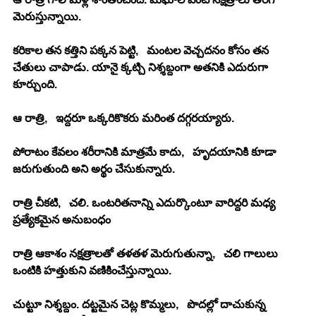
మెరుస్తున్నాయి.
కరికాల తన కత్తిని పక్కన పెట్టి,   మంటల వెచ్చదనం కోసం తన 
చేతులు చాపాడు. యానై క్కట్చి నిశ్శబ్దంగా అతనికి ఎదురుగా 
కూర్చుంది.
ఆ రాత్రి,   ఇద్దరూ ఒక్కరికొకరు మరింత దగ్గరయ్యారు. 
పోరాటం కేవలం శరీరానికి మాత్రమే కాదు,   హృదయానికి కూడా 
జరుగుతుంది అని అర్థం చేసుకున్నారు.
రాత్రి చీకటి,   చలి. ఒంటరితనాన్ని ఎదుర్కొంటూ వారిద్దరి మధ్య 
ప్రత్యేకమైన అనుబంధం
రాత్రి ఆకాశం నక్షత్రాలతో తళతళ మెరుగుతున్నా,   చలి గాలులు 
ఒంటికి హత్తుకుని వణికించేస్తున్నాయి. 
చుట్టూ నిశ్శబ్దం. దట్టమైన చెట్ల కొమ్మలు,   పొదల్లో దాచుకున్న 