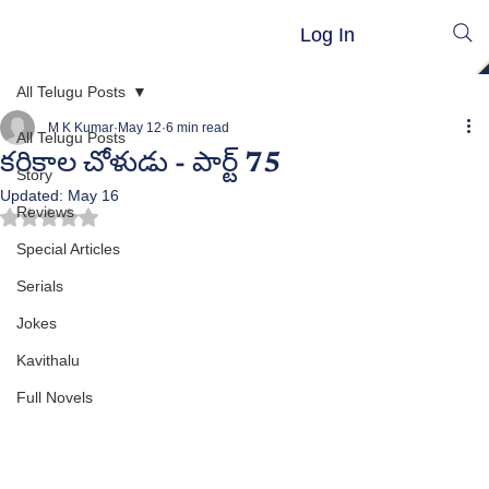
Log In
All Telugu Posts
M K Kumar
May 12
6 min read
All Telugu Posts
కరికాల చోళుడు - పార్ట్ 75
Story
Updated:
May 16
Reviews
Rated NaN out of 5 stars.
Special Articles
Serials
Jokes
Kavithalu
Full Novels