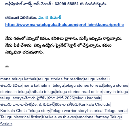
అఫీషియల్ వాట్స్ అప్ నెంబర్ : 63099 58851 కు పంపవచ్చును.
రచయిత పరిచయం: 
ఎం. కె. కుమార్
https://www.manatelugukathalu.com/profile/mkkumar/profile
నేను గతంలో ఎప్పుడో కథలు, కవితలు వ్రాశాను. మళ్ళీ ఇప్పుడు రాస్తున్నాను. 
నేను పీజీ చేశాను. చిన్న ఉద్యోగం ప్రైవేట్ సెక్టార్ లో చేస్తున్నాను. కథలు 
ఎక్కువుగా చదువుతాను.
🙏
mana telugu kathalu
telugu stories for reading
telugu kathalu
తెలుగు కథలు
mana kathalu in telugu
telugu stories to read
telugu stories
stories in telugu
kathalu telugu
telugu stories read online
story in telugu
telugu storys
తెలుగు స్టోరీస్.
కథల పోటీ 2026
telugu kadhalu
తెలుగు ధారావాహిక
ఎం. కె. కుమార్
కరికాల చోళుడు
Karikala Choludu
Karikala Chola Telugu story
Telugu warrior story
historical Telugu serial
Telugu historical fiction
Karikala vs thieves
emotional fantasy Telugu
Serials