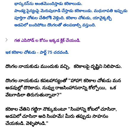
భాస్కరన్‌ను అంతమొందిస్తాడు కరికాలుడు. 
పాండ్య సైన్యంపై మెరుపుదాడి చేస్తాడు కరికాలుడు. మధురాపతి ఇప్పుడు 
పూర్తిగా చోళుల చేతిలోకి వెళ్లింది. కరికాల చోళుడు, 
యానైక్కట్చి  
అడవిలో 
బందిపోటు దొంగలతో తలపడాల్సి వస్తుంది.
గత ఎపిసోడ్ ల కోసం ఇక్కడ క్లిక్ చేయండి.
ఇక కరికాల చోళుడు - పార్ట్ 75 చదవండి.
దొంగల నాయకుడు ముందుకు వచ్చి,   కరికాలపై దృష్టిని నిలిపాడు.
దొంగల నాయకుడు కపటహాస్యంతో "హాహా! కరికాల చోళుడు మన 
అడవుల్లో దొరికాడు. నువ్వు రాజసింహాసనాన్ని కోల్పోయి,   ఒక 
వేటగాడిలా తిరుగుతున్నావా?"
కరికాల చేతిని గట్టిగా నొక్కుకుంటూ "సింహాన్ని కోటలో చూసినా,   
అడవిలో చూసినా అది సింహమే! మీరు తప్పుడు సాహసం 
చేయకండి. వెళ్ళిపోండి."