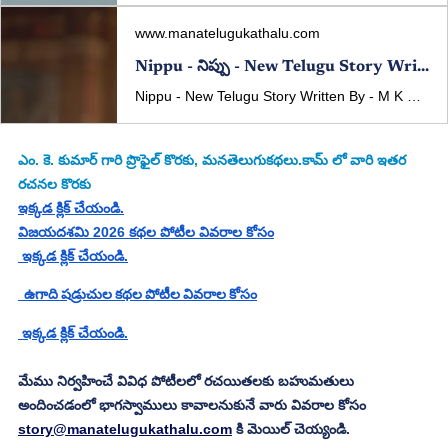
www.manatelugukathalu.com
Nippu - నిప్పు - New Telugu Story Written By - M K Kumar
Nippu - New Telugu Story Written By - M K Kumar Published in manatelugukathalu.com on 14/02/2026 నిప్పు - తెలుగు కథ రచన: ఎం. కె. కుమార్
ఎం. కె. కుమార్
 గారి ప్రొఫైల్ కొరకు, మనతెలుగుకథలు.కామ్ లో వారి ఇతర 
రచనల కొరకు
ఇక్కడ క్లిక్ చేయండి.
విజయదశమి 2026 కథల పోటీల వివరాల కోసం
 ఇక్కడ క్లిక్ చేయండి.
  ఉగాది షడ్రుచుల కథల పోటీల వివరాల కోసం
 ఇక్కడ క్లిక్ చేయండి.
మేము నిర్వహించే వివిధ పోటీలలో రచయితలకు బహుమతులు 
అందించడంలో భాగస్వాములు కావాలనుకునే వారు వివరాల కోసం 
story@manatelugukathalu.com
 కి మెయిల్ చెయ్యండి.