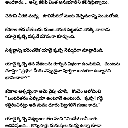
అంధకారం… అన్నీ కలిపి వింత అనుభూతిని కలిగిస్తున్నాయి.
చెరగని చీకటి మధ్య,   పొలిమేరలో మంట వెచ్చదనాన్ని పంచుతోంది. 
కరికాల తన చేతులను మంట వెనుక పెట్టుకుని వెనక్కి వాలాడు. 
యానై క్కట్చి పక్కనే మౌనంగా కూర్చుంది.
నిశ్శబ్దాన్ని భరించలేక యానై క్కట్చి నెమ్మదిగా మాట్లాడింది.
యానై క్కట్చి తన చేతులను కూర్చిన విధంగా ఉంచుకుని,   మంటను 
చూస్తూ "ప్రభూ! మీరు ఎప్పుడైనా పూర్తిగా ఒంటరిగా ఉన్నానని 
భావించారా?"
కరికాల ఆశ్చర్యంగా ఆమె వైపు చూసి,   కొంచెం ఆలోచించి 
"ఒంటరితనం ఎప్పుడూ ఉంటూనే ఉంటుంది,   క్కట్చి! గడ్డి 
కత్తిరించినట్టు అది మనం దూరం పెట్టగలిగే గుణం కాదు."
యానై క్కట్చి నిశ్శబ్దంగా తల వంచి "నిజమే! కానీ నాకు 
అనిపిస్తుంది… కొన్నిసార్లు మనుషుల మధ్య ఉన్నా కూడా 