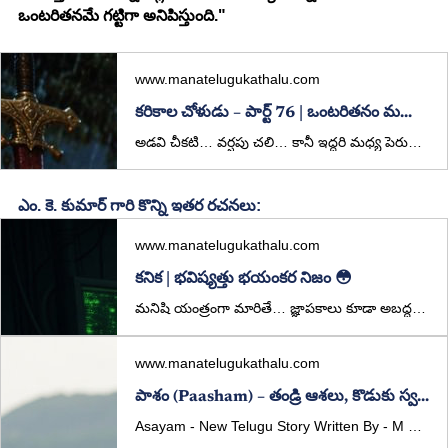
ఒంటరితనమే గట్టిగా అనిపిస్తుంది."
www.manatelugukathalu.com
కరికాల చోళుడు – పార్ట్ 76 | ఒంటరితనం మధ్య ఆత్మీయత
అడవి చీకటి… వర్షపు చలి… కానీ ఇద్దరి మధ్య పెరుగుతున్న ఆత్మీయత మాత్రం వెచ్చని మంటలా మారింది.
ఎం. కె. కుమార్ గారి కొన్ని ఇతర రచనలు:
www.manatelugukathalu.com
కనిక | భవిష్యత్తు భయంకర నిజం 😳
మనిషి యంత్రంగా మారితే… జ్ఞాపకాలు కూడా అబద్ధమైతే?
www.manatelugukathalu.com
పాశం (Paasham) – తండ్రి ఆశలు, కొడుకు స్వప్నాల మధ్య సంఘర్షణ | Telugu Emotional Story
Asayam - New Telugu Story Written By - M K Kumar Published in manatelugukathalu.com on 05/03/2026 ఆశయం - తెలుగు కథ రచన: ఎం. కె. కుమార్