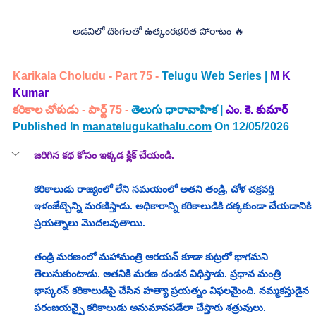
అడవిలో దొంగలతో ఉత్కంఠభరిత పోరాటం 🔥
Karikala Choludu - Part 75 -
 Telugu Web Series |
M K 
Kumar 
కరికాల చోళుడు - పార్ట్ 75 - 
తెలుగు ధారావాహిక | 
ఎం. కె. కుమార్
Published In 
manatelugukathalu.com
 On 12/05/2026
జరిగిన కథ కోసం ఇక్కడ క్లిక్ చేయండి.
కరికాలుడు రాజ్యంలో లేని సమయంలో అతని తండ్రి, చోళ చక్రవర్తి 
ఇళంజేట్చెన్ని మరణిస్తాడు. అధికారాన్ని కరికాలుడికి దక్కకుండా చేయడానికి 
ప్రయత్నాలు మొదలవుతాయి.
తండ్రి మరణంలో మహామంత్రి ఆరయన్ కూడా కుట్రలో భాగమని 
తెలుసుకుంటాడు. అతనికి మరణ దండన విధిస్తాడు. ప్రధాన మంత్రి 
భాస్కరన్‌ కరికాలుడిపై చేసిన హత్యా ప్రయత్నం విఫలమైంది. నమ్మకస్తుడైన 
పరంజయన్పై కరికాలుడు అనుమానపడేలా చేస్తారు శత్రువులు. 