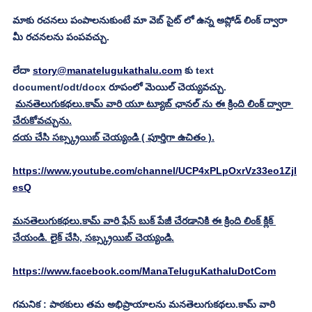
మాకు రచనలు పంపాలనుకుంటే మా వెబ్ సైట్ లో ఉన్న అప్లోడ్ లింక్ ద్వారా 
మీ రచనలను పంపవచ్చు.
లేదా 
story@manatelugukathalu.com
 కు text 
document/odt/docx రూపంలో మెయిల్ చెయ్యవచ్చు.
మనతెలుగుకథలు.కామ్ వారి యూ ట్యూబ్ ఛానల్ ను ఈ క్రింది లింక్ ద్వారా 
చేరుకోవచ్చును.
దయ చేసి సబ్స్క్రయిబ్ చెయ్యండి ( పూర్తిగా ఉచితం ).
https://www.youtube.com/channel/UCP4xPLpOxrVz33eo1Zjl
esQ
మనతెలుగుకథలు.కామ్ వారి ఫేస్ బుక్ పేజీ చేరడానికి ఈ క్రింది లింక్ క్లిక్ 
చేయండి. లైక్ చేసి, సబ్స్క్రయిబ్ చెయ్యండి.
https://www.facebook.com/ManaTeluguKathaluDotCom
గమనిక : పాఠకులు తమ అభిప్రాయాలను మనతెలుగుకథలు.కామ్ వారి 