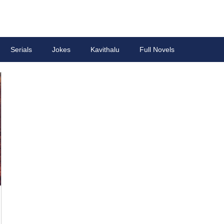
Serials
Jokes
Kavithalu
Full Novels