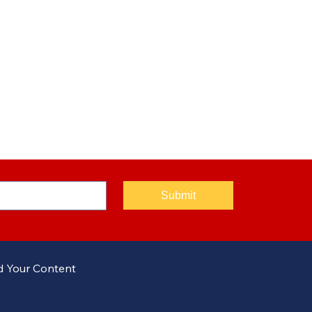
Submit
 Your Content
m