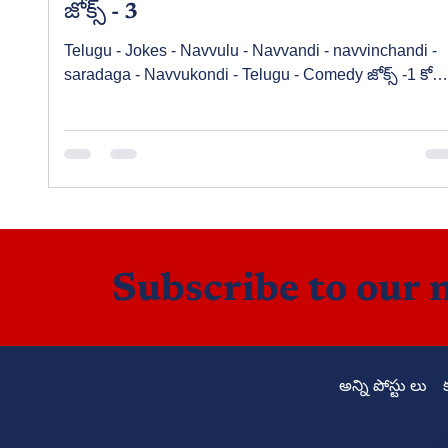
జోక్స్ - 3
Telugu - Jokes - Navvulu - Navvandi - navvinchandi -
saradaga - Navvukondi - Telugu - Comedy జోక్స్ -1 కోస
ఇక్కడ క్లిక్ చేయండి జోక్స్ -2 కోసం ఇక్కడ క్లిక్ చేయండి 1). ప్రదీప్ :
అక్కా! అమ్మా, నాన్న అంత గట్టిగా గొడవ పడి వాళ్ళ మొబైల్స్ లో
ఏవో నోటిఫికేషన్లు రాగానే వాటిని చూస్తూ నవ్వుకుంటూ గొడవ
సంగతే మర్చిపోయారు కదా... అలాగే ఉక్రెయిన్, రష్యా యుద్ధం
ఆగిపోవాలంటే, అమెరికా వాళ్ళు ఉక్రెయిన్కు ఆయుధాల బదులు
అక్కడ మోహరించిన ఇరు దేశాల సైనికులకందరికీ అన్ని యాప్లతో
సహా, వై-ఫై, 4జీ ఫెసిలిటీల
Subscribe to our 
అన్ని పోస్టు లు
PHONE: