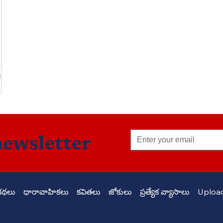
ం
newsletter
కథలు
ధారావాహికలు
కవితలు
జోకులు
ప్రత్యేక వ్యాసాలు
Upload
 +91 6309958851 - EMAIL:
story@manatelugukathalu.co