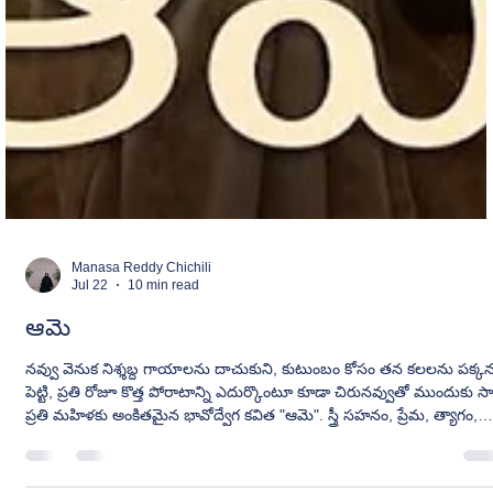
Manasa Reddy Chichili
Jul 22
10 min read
ఆమె
నవ్వు వెనుక నిశ్శబ్ద గాయాలను దాచుకుని, కుటుంబం కోసం తన కలలను పక్క
పెట్టి, ప్రతి రోజూ కొత్త పోరాటాన్ని ఎదుర్కొంటూ కూడా చిరునవ్వుతో ముందుకు సా
ప్రతి మహిళకు అంకితమైన భావోద్వేగ కవిత "ఆమె". స్త్రీ సహనం, ప్రేమ, త్యాగం,