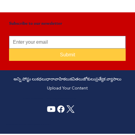
ఆత్మబలాన్ని హృదయానికి హత్తుకునేలా ప్రతిబింబించే అద్భుత రచన.
Subscribe to our newsletter
Submit
అన్ని పోస్టు లు
కథలు
ధారావాహికలు
కవితలు
జోకులు
ప్రత్యేక వ్యాసాలు
Upload Your Content
PHONE: +91 6309958851 - EMAIL:
story@manatelugukathalu.com