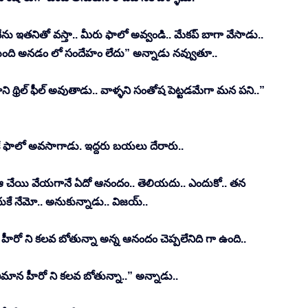
“నేను ఇతనితో వస్తా.. మీరు ఫాలో అవ్వండి.. మేకప్ బాగా వేసాడు.. 
ండుతుంది అనడం లో సందేహం లేదు” అన్నాడు నవ్వుతూ.. 
థ్రిల్ ఫీల్ అవుతాడు.. వాళ్ళని సంతోష పెట్టడమేగా మన పని..” 
ెనుకే ఫాలో అవసాగాడు. ఇద్దరు బయలు దేరారు.. 
ు.. ఆ చేయి వేయగానే ఏదో ఆనందం.. తెలియదు.. ఎందుకో.. తన 
కే నేమో.. అనుకున్నాడు.. విజయ్.. 
 హీరో ని కలవ బోతున్నా అన్న ఆనందం చెప్పలేనిది గా ఉంది.. 
ాన హీరో ని కలవ బోతున్నా..” అన్నాడు.. 