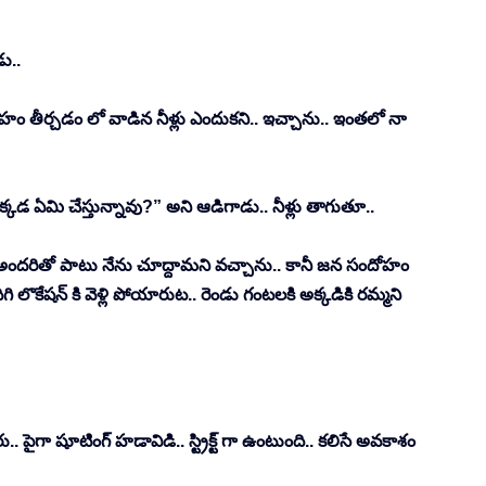
ు.. 
హం తీర్చడం లో వాడిన నీళ్లు ఎందుకని.. ఇచ్చాను.. ఇంతలో నా 
డ ఏమి చేస్తున్నావు?” అని ఆడిగాడు.. నీళ్లు తాగుతూ.. 
.. అందరితో పాటు నేను చూద్దామని వచ్చాను.. కానీ జన సందోహం 
ొకేషన్ కి వెళ్లి పోయారుట.. రెండు గంటలకి అక్కడికి రమ్మని 
. పైగా షూటింగ్ హడావిడి.. స్ట్రిక్ట్ గా ఉంటుంది.. కలిసే అవకాశం 