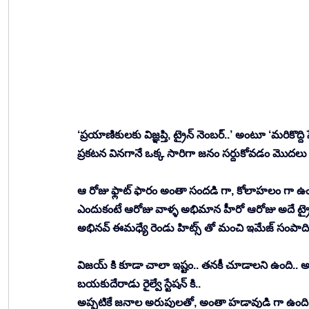
‘ప్రయాణికులకు విజ్ఞప్తి, ట్రైన్ నెంబర్..’ అంటూ ‘మరికొద
ప్రకటన వినగానే ఒక్క సారిగా జనం సర్దుకోవడం మొదలు పె
ఆ రోజు ఫ్లాట్ ఫారం అంతా సందడి గా, కోలాహలం గా ఉం
ఎందుకంటే ఆరోజు వాళ్ళ అభిమాన హీరో ఆరోజు అదే ట్రైన్
అభినవ్ ఈమధ్యే రెండు హిట్స్ తో మంచి ఇమేజ్ సంపాది
విజయ్ కి కూడా చాలా ఇష్టం.. తన
కీ
 చూడాలని ఉంది.. 
బయకుదేరాడు రైల్వే స్టేషన్ కి.. 
అప్పటికే జనాల అరుపులతో, అంతా హడావుడి గా ఉంది.