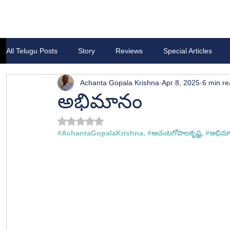
All Telugu Posts
Story
Reviews
Special Articles
Achanta Gopala Krishna
Apr 8, 2025
6 min r
అభిమానం
Rated NaN out of 5 stars.
#AchantaGopalaKrishna
, 
#ఆచ
ంటగోపాలకృష్ణ, #
అభిమ