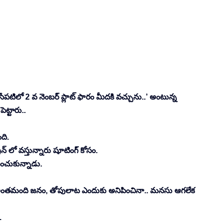
్ది సేపటిలో 2 వ నెంబర్ ప్లాట్ ఫారం మీదకి వచ్చును..’ అంటున్న 
ట్టారు.. 
ది. 
 లో వస్తున్నారు షూటింగ్ కోసం. 
ంచుకున్నాడు. 
అంతమంది జనం, తోపులాట ఎందుకు అనిపించినా.. మనసు ఆగలేక 
 