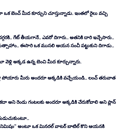
 బెంచ్ మీద కూర్చుని చూస్తున్నాడు. ఇంతలో రైలు వచ్చి 
రకి.. గేట్ తీయగానే.. ఎవరో దిగారు.. అతనికి దారి ఇచ్చేసారు.. 
రుత్సాహాం.. ఈసారి ఒక ముసలి ఆయన సంచీ పట్టుకుని దిగాడు.. 
ెళ్లి అక్కడ ఉన్న బెంచి మీద కూర్చున్నారు. 
వెళ్లి పోయారు మీరు అందరూ అక్కడికి వచ్చేయండి.. లంచ్ తరువాత 
కదా అని రెండు గంటలకు అందరూ అక్కడికి చేరుకోవాలి అని ప్లాన్ 
 తుడుచుకుంటూ.. 
 నిమిషం” అంటూ ఒక మినరల్ వాటర్ బాటిల్ కొని ఆయనకి 