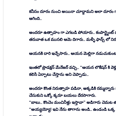
కనీసం దూరం నుంచి అయినా చూద్దామని అలా దూరం గా ఒక
ఆగింది.. 
అందరూ ఉత్సాహం గా ఎగబడి పోయారు.. కంపార్ట్మెంట్ దగ్గ
తరువాత ఒక ముసలి ఆమె దిగారు.. మళ్ళీ ఫాన్స్ లో ని
ఆయనకి దారి ఇచ్చేసారు.. ఆయన మెల్లిగా నడుచుకుంటూ వ
ఇంతలో ప్రొడక్షన్ మేనేజర్ వచ్చి.. “ఆయన లొకేషన్ కి 
కలిసే ఏర్పాటు చేస్తాను అని చెప్పాడు.. 
అందరూ కొంత నిరుత్సాహ పడినా, అక్కడికి రమ్మన్నారు 
చేసుకుని ఒక్కో క్కరూ బయలు దేరసాగారు. 
“బాబు.. కొంచెం మంచినీళ్లు ఇస్తావా” అడిగారు చెమట
“అయ్యయ్యో! ఇవి నేను తాగాను అండి.. ఉండండి ఒక్క