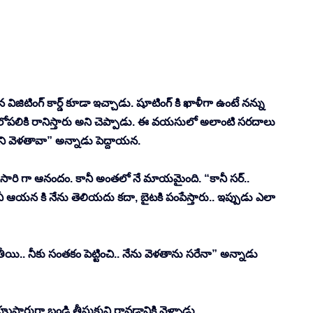
 
జిటింగ్ కార్డ్ కూడా ఇచ్చాడు. షూటింగ్ కి ఖాళీగా ఉంటే నన్ను 
తే, లోపలికి రానిస్తారు అని చెప్పాడు. ఈ వయసులో అలాంటి సరదాలు 
ుని వెళతావా” అన్నాడు పెద్దాయన. 
సారి గా ఆనందం. కానీ అంతలో నే మాయమైంది. “కానీ సర్.. 
ానీ ఆయన కి నేను తెలియదు కదా, బైటకి పంపేస్తారు.. ఇప్పుడు ఎలా 
 తీయి.. నీకు సంతకం పెట్టించి.. నేను వెళతాను సరేనా” అన్నాడు 
షారుగా బండి తీసుకుని రావడానికి వెళ్ళాడు. 