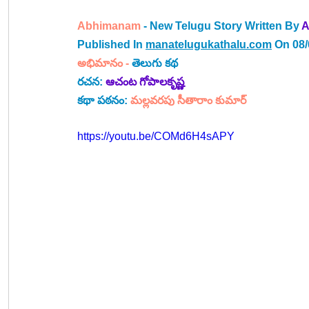
Abhimanam 
- New Telugu Story Written By 
A
Published In 
manatelugukathalu.com
 On 08
అభిమానం - 
తెలుగు కథ
రచన: 
ఆచంట గోపాలకృష్ణ
కథా పఠనం: 
మల్లవరపు సీతారాం కుమార్
https://youtu.be/COMd6H4sAPY