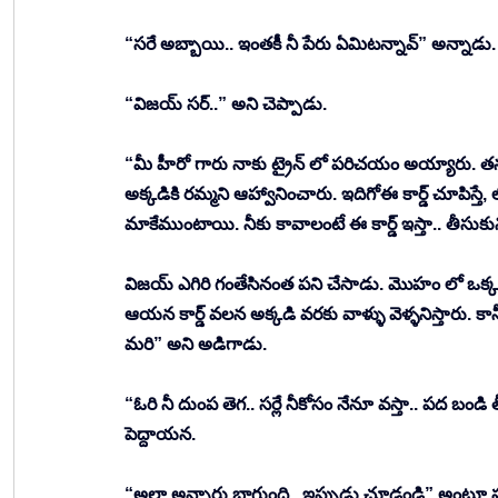
“సరే అబ్బాయి.. ఇంతకీ నీ పేరు ఏమిటన్నావ్” అన్నాడు.
“విజయ్ సర్..” అని చెప్పాడు. 
“మీ హీరో గారు నాకు ట్రైన్ లో పరిచయం అయ్యారు. తన వి
అక్కడికి రమ్మని ఆహ్వానించారు. ఇదిగోఈ కార్డ్ చూపిస్
మాకేముంటాయి. నీకు కావాలంటే ఈ కార్డ్ ఇస్తా.. తీసుక
విజయ్ ఎగిరి గంతేసినంత పని చేసాడు. మొహం లో ఒక్క
ఆయన కార్డ్ వలన అక్కడి వరకు వాళ్ళు వెళ్ళనిస్తారు. క
మరి” అని అడిగాడు. 
“ఓరి నీ దుంప తెగ.. సర్లే నీకోసం నేనూ వస్తా.. పద బండి
పెద్దాయన. 
“అలా అన్నారు బాగుంది.. ఇప్పుడు చూడండి” అంటూ హు