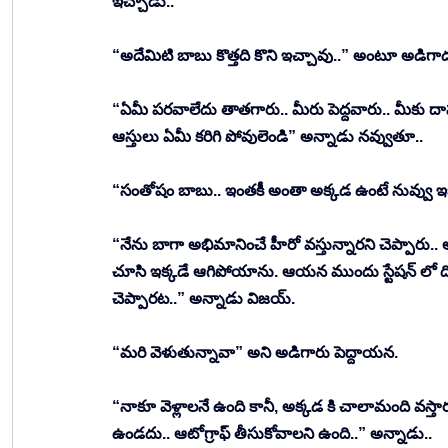
ఇచ్చాడు.. 
“అదేమిటి బాబు కొత్తది కొని ఇచ్చావు..” అంటూ అడిగాడ
“ఏమీ పరవాలేదు తాతగారు.. మీరు పెద్దవారు.. మీకు దా
ఆస్తులు ఏమీ కరిగి పోవులెండి” అన్నాడు నవ్వుతూ.. 
“సంతోషం బాబు.. ఇంతకీ అంతా అక్కడ ఉంటే నువ్వు ఇక్క
“నేను బాగా అభిమానించే హీరో వస్తున్నారని చెప్పారు
చూసి ఇక్కడే ఆగిపోయాను. ఆయన ముందు స్టేషన్ లో దిగి ల
చెప్పారట..” అన్నాడు విజయ్. 
“మరి వెళుతున్నావా” అని అడిగారు పెద్దాయన. 
“నాకూ వెళ్లాలనే ఉంది కానీ, అక్కడ కి చాలామంది వస్తారు.
ఉండదు.. ఆటోగ్రాఫ్ తీసుకోవాలని ఉంది..” అన్నాడు.. 