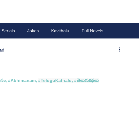
Serials
Jokes
Kavithalu
Full Novels
ead
ానం
, #
Abhimanam
, 
#TeluguKathalu
, 
#త
ెలుగుకథలు