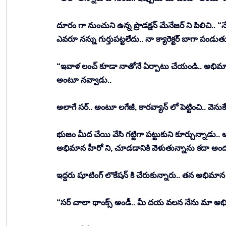
దూరం గా నుంచుని ఉన్న ప్రొడక్షన్ మేనేజర్ ని పిలిచి.. 
ఎవరూ నన్ను గుర్తుపట్టలేదు.. నా క్యారెక్టర్ బాగా ప
“ఇవాళ లంచ్ కూడా నాతోనే ఏర్పాటు చేయండి.. అభిమాని 
అంటూ నవ్వాడు.. 
అలాగే సర్.. అంటూ లగేజీ, కారవ్యాన్ లో పెట్టించి.. వ
భుజం మీద చేయి వేసి గట్టిగా పట్టుకుని కూర్చున్నాడ
అభిమాన హీరో ని, చూడడానికి వెళుతున్నాను కదా అందు
ఇద్దరు షూటింగ్ లొకేషన్ కి చేరుకున్నారు.. తన అభిమాన
“సర్ చాలా థాంక్స్ అండీ.. మీ దయ వలన నేను మా అభిమ