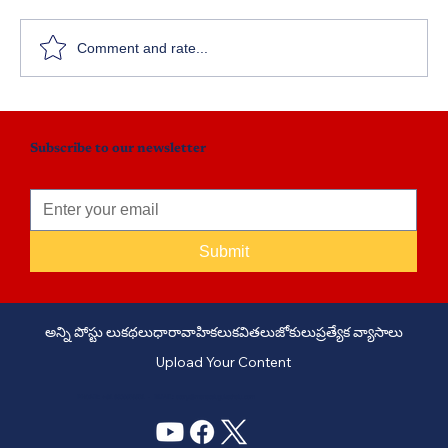
అతి సర్వత్ర వర్జయేత్
Comment and rate...
Subscribe to our newsletter
Submit
అన్ని పోస్టు లు
కథలు
ధారావాహికలు
కవితలు
జోకులు
ప్రత్యేక వ్యాసాలు
Upload Your Content
PHONE: +91 6309958851 - EMAIL:
story@manatelugukathalu.com