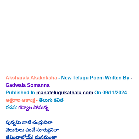
Aksharala Akaknksha
- New Telugu Poem Written By
 - 
Gadwala Somanna
Published In
manatelugukathalu.com
On 09/11/2024
అక్షరాల ఆకాంక్ష -
తెలుగు కవిత
రచన: 
గద్వాల సోమన్న
పున్నమి నాటి చంద్రునిలా
వెలుగులు పంచే సూర్యునిలా
జీవించాలోయ్! మనమంతా