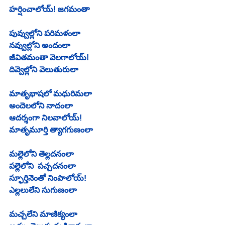
హర్షించాలోయ్! జగమంతా
పువ్వుల్లోని పరిమళంలా
నవ్వుల్లోని అందంలా
జీవితమంతా వెలగాలోయ్!
దివ్వెల్లోని వెలుతురులా
మాతృభాషలో మధురిమలా
అందెలలోని నాదంలా
ఆదర్శంగా నిలవాలోయ్!
మాతృమూర్తి త్యాగగుణంలా
మల్లెలోని తెల్లదనంలా
పల్లెలోని  పచ్చదనంలా
స్ఫూర్తినెంతో నింపాలోయ్!
ఎల్లలులేని సుగుణంలా
మచ్చలేని మాణిక్యంలా