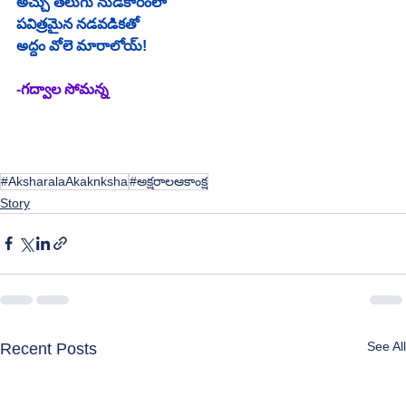
అచ్చు తెలుగు నుడికారంలా
పవిత్రమైన నడవడికతో
అద్దం వోలె మారాలోయ్!
-గద్వాల సోమన్న
#AksharalaAkaknksha
#అక్షరాలఆకాంక్ష
Story
See All
Recent Posts