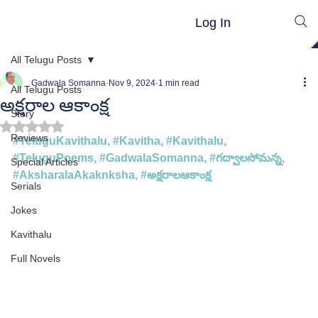
Log In
All Telugu Posts
Gadwala Somanna
Nov 9, 2024
1 min read
All Telugu Posts
అక్షరాల ఆకాంక్ష
Story
Rated NaN out of 5 stars.
Reviews
#TeluguKavithalu
, 
#Kavitha
, 
#Kavithalu
, 
#TeluguPoems
, 
#GadwalaSomanna
, 
#గద
్వాలసోమన్న, 
Special Articles
#
AksharalaAkaknksha
, #
అక్షరాలఆకాంక్ష
Serials
Jokes
Kavithalu
Full Novels