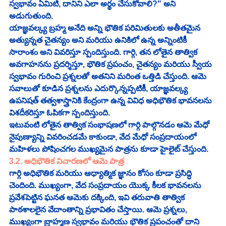
స్వభావం ఏమిటి, దానిని ఎలా అర్థం చేసుకోవాలి?" అని 
అడుగుతుంది.
యాజ్ఞవల్క్య బ్రహ్మ అనేది అన్ని భౌతిక పరిమితులకు అతీతమైన 
అత్యున్నత చైతన్యం అని మరియు ఉనికిలో ఉన్న అన్నింటికీ 
సారాంశం అని వివరిస్తూ స్పందిస్తుంది. గార్గి, తన లోతైన తాత్విక 
అవగాహనను ప్రదర్శిస్తూ, భౌతిక ప్రపంచం, చైతన్యం మరియు స్వీయ 
స్వభావం గురించి ప్రశ్నలతో అతనిని మరింత ఒత్తిడి చేస్తుంది. ఆమె 
సవాలుతో కూడిన ప్రశ్నలను ఎదుర్కొన్నప్పటికీ, యాజ్ఞవల్క్య 
ఉపనిషత్ తత్వశాస్త్రానికి కేంద్రంగా ఉన్న వివిధ అధిభౌతిక భావనలను 
విశదీకరిస్తూ ఓపికగా స్పందిస్తుంది.
ఇటువంటి లోతైన తాత్విక సంభాషణలో గార్గి పాల్గొనడం ఆమె మేధో 
నైపుణ్యాన్ని వివరించడమే కాకుండా, వేద మేధో సంప్రదాయంలో 
మహిళలు పోషించగల ముఖ్యమైన పాత్రను కూడా హైలైట్ చేస్తుంది.
3.2. అధిభౌతిక విచారణలో ఆమె పాత్ర
గార్గి అధిభౌతిక మరియు ఆధ్యాత్మిక జ్ఞానం కోసం కూడా ప్రసిద్ధి 
చెందింది. ముఖ్యంగా, వేద సంప్రదాయం యొక్క కీలక భావనలను 
ప్రవేశపెట్టిన ఘనత ఆమెకు దక్కింది, ఇవి తరువాతి తాత్విక 
పాఠశాలలైన వేదాంతాన్ని ప్రభావితం చేస్తాయి. ఆమె ప్రశ్నలు, 
ముఖ్యంగా బ్రాహ్మణ స్వభావం మరియు భౌతిక ప్రపంచంతో దాని 