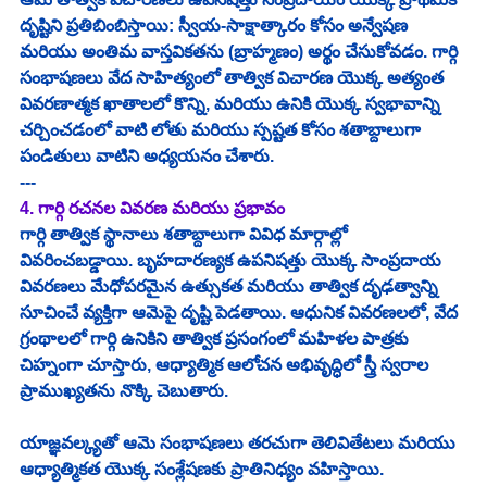
దృష్టిని ప్రతిబింబిస్తాయి: స్వీయ-సాక్షాత్కారం కోసం అన్వేషణ 
మరియు అంతిమ వాస్తవికతను (బ్రాహ్మణం) అర్థం చేసుకోవడం. గార్గి 
సంభాషణలు వేద సాహిత్యంలో తాత్విక విచారణ యొక్క అత్యంత 
వివరణాత్మక ఖాతాలలో కొన్ని, మరియు ఉనికి యొక్క స్వభావాన్ని 
చర్చించడంలో వాటి లోతు మరియు స్పష్టత కోసం శతాబ్దాలుగా 
పండితులు వాటిని అధ్యయనం చేశారు.
---
4. గార్గి రచనల వివరణ మరియు ప్రభావం
గార్గి తాత్విక స్థానాలు శతాబ్దాలుగా వివిధ మార్గాల్లో 
వివరించబడ్డాయి. బృహదారణ్యక ఉపనిషత్తు యొక్క సాంప్రదాయ 
వివరణలు మేధోపరమైన ఉత్సుకత మరియు తాత్విక దృఢత్వాన్ని 
సూచించే వ్యక్తిగా ఆమెపై దృష్టి పెడతాయి. ఆధునిక వివరణలలో, వేద 
గ్రంథాలలో గార్గి ఉనికిని తాత్విక ప్రసంగంలో మహిళల పాత్రకు 
చిహ్నంగా చూస్తారు, ఆధ్యాత్మిక ఆలోచన అభివృద్ధిలో స్త్రీ స్వరాల 
ప్రాముఖ్యతను నొక్కి చెబుతారు.
యాజ్ఞవల్క్యతో ఆమె సంభాషణలు తరచుగా తెలివితేటలు మరియు 
ఆధ్యాత్మికత యొక్క సంశ్లేషణకు ప్రాతినిధ్యం వహిస్తాయి. 