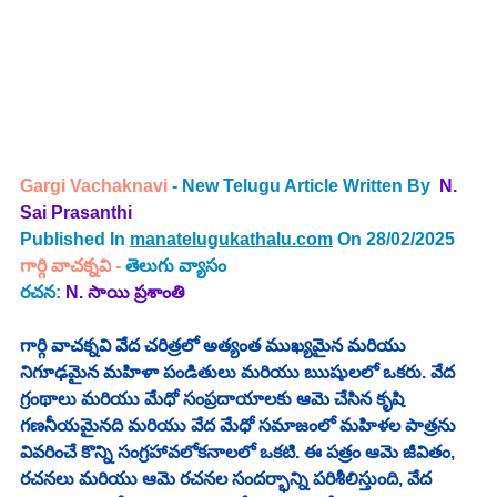
Gargi Vachaknavi
- New Telugu Article Written By
N. 
Sai Prasanthi 
Published In 
manatelugukathalu.com
 On 28/02/2025
గార్గి వాచక్నవి
 - 
తెలుగు వ్యాసం
రచన: 
N. సాయి ప్రశాంతి
గార్గి వాచక్నవి వేద చరిత్రలో అత్యంత ముఖ్యమైన మరియు 
నిగూఢమైన మహిళా పండితులు మరియు ఋషులలో ఒకరు. వేద 
గ్రంథాలు మరియు మేధో సంప్రదాయాలకు ఆమె చేసిన కృషి 
గణనీయమైనది మరియు వేద మేధో సమాజంలో మహిళల పాత్రను 
వివరించే కొన్ని సంగ్రహావలోకనాలలో ఒకటి. ఈ పత్రం ఆమె జీవితం, 
రచనలు మరియు ఆమె రచనల సందర్భాన్ని పరిశీలిస్తుంది, వేద 