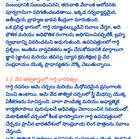
సంబంధానికి సంబంధించినవి, తరువాతి వేదాంత ఆలోచనకు 
పూర్వగామిగా పరిగణించబడతాయి, ఇక్కడ సర్వవ్యాప్తమైన, 
అతీంద్రియ బ్రాహ్మణ భావన కేంద్రంగా మారుతుంది.
ఒక ప్రసిద్ధ భాగంలో, గార్గి యాజ్ఞవల్క్యుడిని సవాలు చేస్తూ, అది 
భౌతిక మరియు అధిభౌతిక రంగాలను అధిగమించినప్పటికీ, బ్రహ్మ 
స్వభావాన్ని వివరించమని అడుగుతుంది. ఉపనిషత్తులలో గార్గి 
ప్రశ్నలు, అంతిమ వాస్తవికతను అర్థం చేసుకోవడానికి మార్గాలుగా 
జ్ఞాన (జ్ఞానం) మరియు తపస్సు (ధ్యాన క్రమశిక్షణ) పై వేద 
సంప్రదాయం యొక్క ప్రాధాన్యతను నొక్కి చెబుతున్నాయి.
3.3. వేద తత్వశాస్త్రంలో గార్గి వారసత్వం
గార్గి రచనలు ఆమె చర్చలు మరియు మేధోపరమైన ప్రసంగాలకు 
మించి ఉంటాయి. ఆమె వేద తాత్విక చర్చలలో స్త్రీ మేధస్సు యొక్క 
ఏకీకరణను సూచిస్తుంది. చాలా పాండిత్య మరియు ఆధ్యాత్మిక 
కార్యకలాపాలు పురుషులచే ఆధిపత్యం చెలాయించిన సమయంలో, 
మెటాఫిజికల్ చర్చలలో కీలక భాగస్వామిగా గార్గి ఉపనిషత్తులలో 
చేర్చడం ప్రాచీన భారతదేశంలో సాంప్రదాయ లింగ పాత్రలను సవాలు 
చేస్తుంది.
ఆమె తాత్విక విచారణలు ఉపనిషత్తు సంప్రదాయం యొక్క ప్రాథమిక 