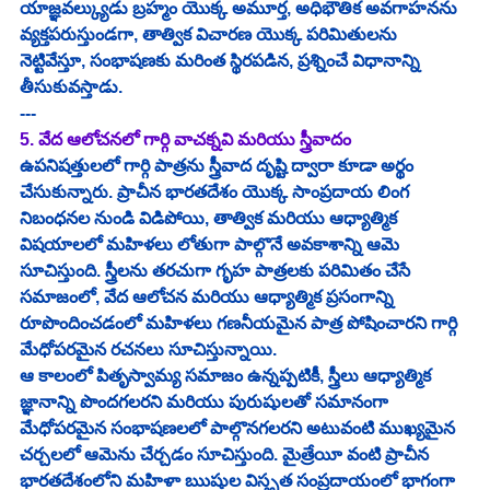
యాజ్ఞవల్క్యుడు బ్రహ్మం యొక్క అమూర్త, అధిభౌతిక అవగాహనను 
వ్యక్తపరుస్తుండగా, తాత్విక విచారణ యొక్క పరిమితులను 
నెట్టివేస్తూ, సంభాషణకు మరింత స్థిరపడిన, ప్రశ్నించే విధానాన్ని 
తీసుకువస్తాడు.
---
5. వేద ఆలోచనలో గార్గి వాచక్నవి మరియు స్త్రీవాదం
ఉపనిషత్తులలో గార్గి పాత్రను స్త్రీవాద దృష్టి ద్వారా కూడా అర్థం 
చేసుకున్నారు. ప్రాచీన భారతదేశం యొక్క సాంప్రదాయ లింగ 
నిబంధనల నుండి విడిపోయి, తాత్విక మరియు ఆధ్యాత్మిక 
విషయాలలో మహిళలు లోతుగా పాల్గొనే అవకాశాన్ని ఆమె 
సూచిస్తుంది. స్త్రీలను తరచుగా గృహ పాత్రలకు పరిమితం చేసే 
సమాజంలో, వేద ఆలోచన మరియు ఆధ్యాత్మిక ప్రసంగాన్ని 
రూపొందించడంలో మహిళలు గణనీయమైన పాత్ర పోషించారని గార్గి 
మేధోపరమైన రచనలు సూచిస్తున్నాయి.
ఆ కాలంలో పితృస్వామ్య సమాజం ఉన్నప్పటికీ, స్త్రీలు ఆధ్యాత్మిక 
జ్ఞానాన్ని పొందగలరని మరియు పురుషులతో సమానంగా 
మేధోపరమైన సంభాషణలలో పాల్గొనగలరని అటువంటి ముఖ్యమైన 
చర్చలలో ఆమెను చేర్చడం సూచిస్తుంది. మైత్రేయీ వంటి ప్రాచీన 
భారతదేశంలోని మహిళా ఋషుల విస్తృత సంప్రదాయంలో భాగంగా 