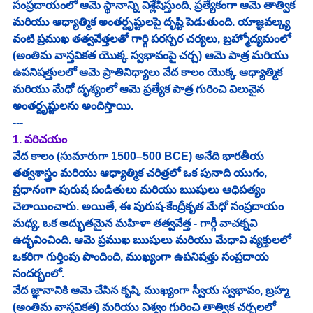
సంప్రదాయంలో ఆమె స్థానాన్ని విశ్లేషిస్తుంది, ప్రత్యేకంగా ఆమె తాత్విక 
మరియు ఆధ్యాత్మిక అంతర్దృష్టులపై దృష్టి పెడుతుంది. యాజ్ఞవల్క్య 
వంటి ప్రముఖ తత్వవేత్తలతో గార్గి పరస్పర చర్యలు, బ్రహ్మోద్యమంలో 
(అంతిమ వాస్తవికత యొక్క స్వభావంపై చర్చ) ఆమె పాత్ర మరియు 
ఉపనిషత్తులలో ఆమె ప్రాతినిధ్యాలు వేద కాలం యొక్క ఆధ్యాత్మిక 
మరియు మేధో దృశ్యంలో ఆమె ప్రత్యేక పాత్ర గురించి విలువైన 
అంతర్దృష్టులను అందిస్తాయి.
---
1. పరిచయం
వేద కాలం (సుమారుగా 1500–500 BCE) అనేది భారతీయ 
తత్వశాస్త్రం మరియు ఆధ్యాత్మిక చరిత్రలో ఒక పునాది యుగం, 
ప్రధానంగా పురుష పండితులు మరియు ఋషులు ఆధిపత్యం 
చెలాయించారు. అయితే, ఈ పురుష-కేంద్రీకృత మేధో సంప్రదాయం 
మధ్య, ఒక అద్భుతమైన మహిళా తత్వవేత్త - గార్గీ వాచక్నవి 
ఉద్భవించింది. ఆమె ప్రముఖ ఋషులు మరియు మేధావి వ్యక్తులలో 
ఒకరిగా గుర్తింపు పొందింది, ముఖ్యంగా ఉపనిషత్తు సంప్రదాయ 
సందర్భంలో.
వేద జ్ఞానానికి ఆమె చేసిన కృషి, ముఖ్యంగా స్వీయ స్వభావం, బ్రహ్మ 
(అంతిమ వాస్తవికత) మరియు విశ్వం గురించి తాత్విక చర్చలలో 