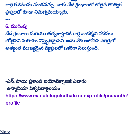
గార్గి రచనలను చూడవచ్చు, వారు వేద గ్రంథాలలో లోతైన తాత్విక 
ప్రశ్నలతో కూడా నిమగ్నమయ్యారు.
---
6. ముగింపు
వేద గ్రంథాలు మరియు తత్వశాస్త్రానికి గార్గి వాచక్నవి రచనలు 
లోతైనవి మరియు విస్తృతమైనవి. ఆమె వేద ఆలోచన చరిత్రలో 
అత్యంత ముఖ్యమైన వ్యక్తులలో ఒకరిగా నిలుస్తుంది.
-ఎన్. సాయి ప్రశాంతి బయోటెక్నాలజీ విభాగం 
 ఉస్మానియా విశ్వవిద్యాలయం
https://www.manatelugukathalu.com/profile/prasanthi/
profile
Story