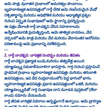
ఆమె పాత్ర, పురాతన గ్రంథాలలో అమరత్వం పొందాయి. 
బృహదారణ్యక ఉపనిషత్తులో గార్గీ చేరిక ఆమె గణనీయమైన మేధో 
నిశ్చితార్థాన్ని మరియు అధిభౌతిక మరియు ఆధ్యాత్మిక ప్రశ్నల 
గురించి విస్తృత సంభాషణలో ఆమె స్థానాన్ని ప్రదర్శిస్తుంది.
ఈ పత్రం వేదాలకి గార్గీ వాచక్నవి చేసిన సహకారాలను 
అన్వేషించడానికి ప్రయత్నిస్తుంది, ఆమె తాత్విక వాదనలు, వేద 
చర్చలలో ఆమె పాత్ర మరియు వేద మరియు వేదానంతర ఆలోచనల 
పరిణామంపై ఆమె ప్రభావాన్ని పరిశీలిస్తుంది.
---
2. గార్గీ వాచక్నవి: చారిత్రక సందర్భం మరియు జీవితం
గార్గీ వాచక్నవి ప్రఖ్యాత ఋషి మరియు తత్వవేత్త అయిన 
యాజ్ఞవల్క్య సమకాలీనురాలిగా భావిస్తారు. గార్గి గురించి ప్రస్తావించే 
ప్రాథమిక గ్రంథాలు బృహదారణ్యక ఉపనిషత్తు మరియు తరువాతి 
ఉపనిషత్తులు, ఇవి వేద సంప్రదాయంలోని పెద్ద భాగంలో భాగం. 
బృహదారణ్యక ఉపనిషత్తు ప్రధాన ఉపనిషత్తులలో ఒకటి, మరియు 
యాజ్ఞవల్క్యుడితో గార్గి సంభాషణ దాని మూడవ పుస్తకంలో (లేదా 
కాండ) నమోదు చేయబడింది.
గార్గి జీవిత చారిత్రక వివరాలు అస్పష్టంగానే ఉన్నాయి. ఆమె బ్రాహ్మణ 
వంశానికి చెందిన వాచక్న కుటుంబానికి చెందిన వారసురాలు అని 