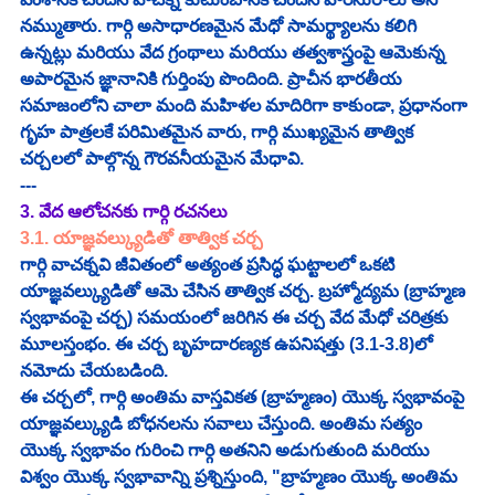
నమ్ముతారు. గార్గి అసాధారణమైన మేధో సామర్థ్యాలను కలిగి 
ఉన్నట్లు మరియు వేద గ్రంథాలు మరియు తత్వశాస్త్రంపై ఆమెకున్న 
అపారమైన జ్ఞానానికి గుర్తింపు పొందింది. ప్రాచీన భారతీయ 
సమాజంలోని చాలా మంది మహిళల మాదిరిగా కాకుండా, ప్రధానంగా 
గృహ పాత్రలకే పరిమితమైన వారు, గార్గి ముఖ్యమైన తాత్విక 
చర్చలలో పాల్గొన్న గౌరవనీయమైన మేధావి.
---
3. వేద ఆలోచనకు గార్గి రచనలు
3.1. యాజ్ఞవల్క్యుడితో తాత్విక చర్చ
గార్గి వాచక్నవి జీవితంలో అత్యంత ప్రసిద్ధ ఘట్టాలలో ఒకటి 
యాజ్ఞవల్క్యుడితో ఆమె చేసిన తాత్విక చర్చ. బ్రహ్మోద్యమ (బ్రాహ్మణ 
స్వభావంపై చర్చ) సమయంలో జరిగిన ఈ చర్చ వేద మేధో చరిత్రకు 
మూలస్తంభం. ఈ చర్చ బృహదారణ్యక ఉపనిషత్తు (3.1-3.8)లో 
నమోదు చేయబడింది.
ఈ చర్చలో, గార్గి అంతిమ వాస్తవికత (బ్రాహ్మణం) యొక్క స్వభావంపై 
యాజ్ఞవల్క్యుడి బోధనలను సవాలు చేస్తుంది. అంతిమ సత్యం 
యొక్క స్వభావం గురించి గార్గి అతనిని అడుగుతుంది మరియు 
విశ్వం యొక్క స్వభావాన్ని ప్రశ్నిస్తుంది, "బ్రాహ్మణం యొక్క అంతిమ 