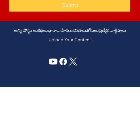
Submit
అన్ని పోస్టు లు
కథలు
ధారావాహికలు
కవితలు
జోకులు
ప్రత్యేక వ్యాసాలు
Upload Your Content
PHONE: +91 6309958851 - EMAIL:
story@manatelugukathalu.com
© 2035
Designed & Digital Marketing by Agency Conversion Guru
.