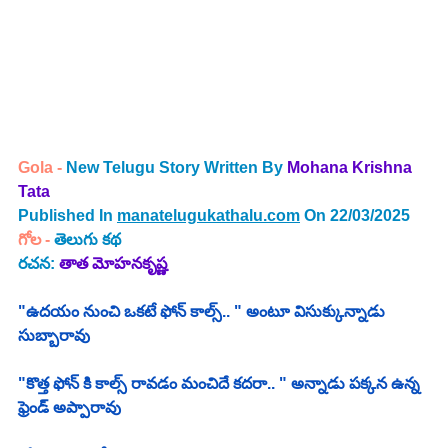
Gola
 -
 New Telugu Story Written By 
Mohana Krishna 
Tata
Published In 
manatelugukathalu.com
 On 22/03/2025
గోల
 - 
తెలుగు 
కథ
రచన: 
తాత మోహనకృష్ణ
"ఉదయం నుంచి ఒకటే ఫోన్ కాల్స్.. " అంటూ విసుక్కున్నాడు 
సుబ్బారావు
"కొత్త ఫోన్ కి కాల్స్ రావడం మంచిదే కదరా.. " అన్నాడు పక్కన ఉన్న 
ఫ్రెండ్ అప్పారావు 