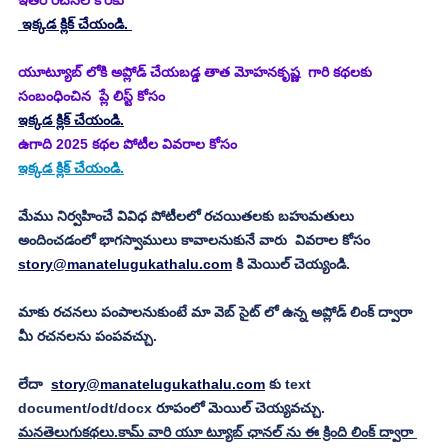
ఇతర రచనల కొరకు 
 ఇక్కడ క్లిక్ చేయండి. 
యూట్యూబ్ లోకి అప్లోడ్ చేయబడ్డ తాత మోహనకృష్ణ  గారి కథలకు 
సంబంధించిన  ప్లే లిస్ట్ కోసం 
ఇక్కడ క్లిక్ చేయండి.
ఉగాది 2025 కథల పోటీల వివరాల కోసం
ఇక్కడ క్లిక్ చేయండి.
మేము నిర్వహించే వివిధ పోటీలలో రచయితలకు బహుమతులు 
అందించడంలో భాగస్వాములు కావాలనుకునే వారు  వివరాల కోసం 
story@manatelugukathalu.com
 కి మెయిల్ చెయ్యండి.
మాకు రచనలు పంపాలనుకుంటే మా వెబ్ సైట్ లో ఉన్న అప్లోడ్ లింక్ ద్వారా 
మీ రచనలను పంపవచ్చు.
లేదా  
story@manatelugukathalu.com
 కు text 
document/odt/docx రూపంలో మెయిల్ చెయ్యవచ్చు. 
మనతెలుగుకథలు.కామ్ వారి యూ ట్యూబ్ ఛానల్ ను ఈ క్రింది లింక్ ద్వారా 