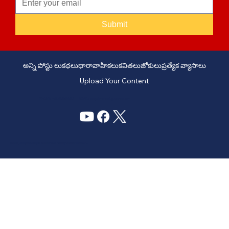
Submit
అన్ని పోస్టు లు
కథలు
ధారావాహికలు
కవితలు
జోకులు
ప్రత్యేక వ్యాసాలు
Upload Your Content
PHONE: +91 6309958851 - EMAIL:
story@manatelugukathalu.com
© 2035
Designed & Digital Marketing by Agency Conversion Guru
.