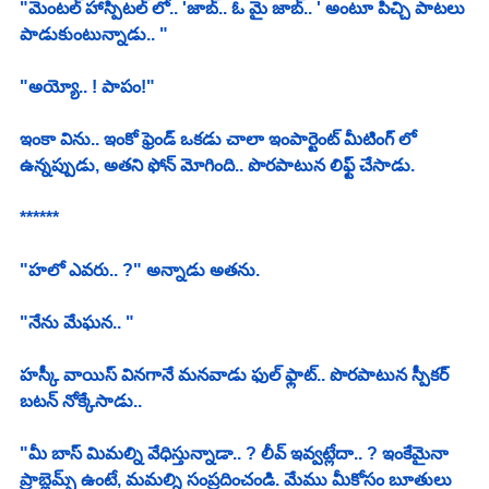
"మెంటల్ హాస్పిటల్ లో.. 'జాబ్.. ఓ మై జాబ్.. ' అంటూ పిచ్చి పాటలు 
పాడుకుంటున్నాడు.. "
"అయ్యో.. ! పాపం!"
ఇంకా విను.. ఇంకో ఫ్రెండ్ ఒకడు చాలా ఇంపార్టెంట్ మీటింగ్ లో 
ఉన్నప్పుడు, అతని ఫోన్ మోగింది.. పొరపాటున లిఫ్ట్ చేసాడు.
******
"హలో ఎవరు.. ?" అన్నాడు అతను. 
"నేను మేఘన.. "
హస్కీ వాయిస్ వినగానే మనవాడు ఫుల్ ఫ్లాట్.. పొరపాటున స్పీకర్ 
బటన్ నోక్కేసాడు.. 
"మీ బాస్ మిమల్ని వేధిస్తున్నాడా.. ? లీవ్ ఇవ్వట్లేదా.. ? ఇంకేమైనా 
ప్రాబ్లెమ్స్ ఉంటే, మమల్ని సంప్రదించండి. మేము మీకోసం బూతులు 