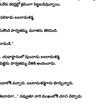
వేరు కవర్లల్లో క్రమంగా పెట్టబడివున్నాయి.
గా పలికాడు బలరామశర్మ.
 తీసుకొంది పార్వతమ్మ. మూతను తెరిచింది.
ూడండి.”
చూచి... యధాస్థానంలో వుంచాడు బలరామశర్మ.
ట్టెను పార్వతమ్మ చేతికి అందించాడు.
ండాలోకి వచ్చారు. బలరామశర్మగారు కూర్చున్నారు.
కటరామా!...” నవ్వుతూ వారి ముఖంలోకి చూచి చెప్పాడు 