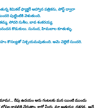
న కెమికల్ ఫ్యాక్టరీ ఆహ్వాన పత్రికను, పోస్ట్ ద్వారా 
 పుట్టింటికి వెళుతుంది. 
తమ్మ. సోదరి సుశీల, బావ శంకరయ్య. 
ీనందన కొడుకులు. సునంద, హిమబాల కూతుళ్ళు. 
ం కౌసల్యతో నిశ్చయమవుతుంది. ఆమె చెల్లెలే సుందరి.
ేశాను మామ!... రేపు ఉదయం ఆరు గంటలకు మన యింటి ముందు 
 కావలికి చేరుతాం. కార్లో మీరు, మా అత్తయ్య, దశరథ.. అదే 