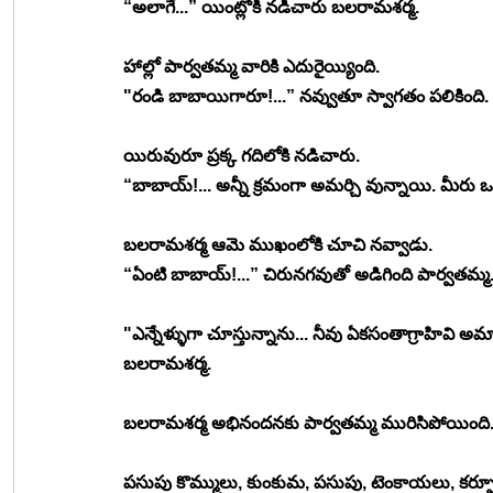
“అలాగే...” యింట్లోకి నడిచారు బలరామశర్మ. 
హాల్లో పార్వతమ్మ వారికి ఎదురైయ్యింది.
"రండి బాబాయిగారూ!...” నవ్వుతూ స్వాగతం పలికింది. 
యిరువురూ ప్రక్క గదిలోకి నడిచారు.
“బాబాయ్!... అన్నీ క్రమంగా అమర్చి వున్నాయి. మీరు ఒ
బలరామశర్మ ఆమె ముఖంలోకి చూచి నవ్వాడు.
“ఏంటి బాబాయ్!...” చిరునగవుతో అడిగింది పార్వతమ్మ
"ఎన్నేళ్ళుగా చూస్తున్నాను... నీవు ఏకసంతాగ్రాహివి అమ్
బలరామశర్మ.
బలరామశర్మ అభినందనకు పార్వతమ్మ మురిసిపోయింది. య
పసుపు కొమ్ములు, కుంకుమ, పసుపు, టెంకాయలు, కర్పూ