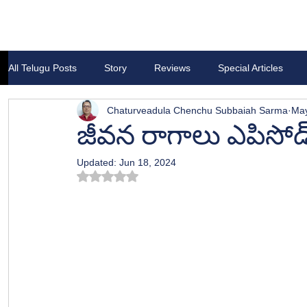
All Telugu Posts
Story
Reviews
Special Articles
Chaturveadula Chenchu Subbaiah Sarma
May
జీవన రాగాలు ఎపిసోడ
Updated:
Jun 18, 2024
Rated NaN out of 5 stars.