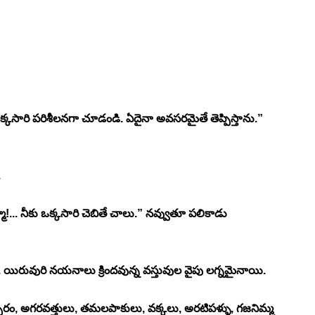
క్కసారి పరిశీలనగా చూడండి. ఏదైనా అవసరమైతే తెప్పిస్తాను.”
.
మా!... నీకు ఒక్కసారి చెబితే చాలు.” నవ్వుతూ పలికాడు 
ిరువురి నయనాలు క్రిందవున్న వస్తువుల వైపు లగ్నమైనాయి.
రం, అగరవత్తులు, తమలపాకులు, వక్కలు, అరటిపళ్ళు, గజనిమ్మ 