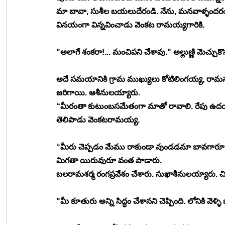
మా బావా, సుశీల బయలుదేరండి. నేను, మనవాళ్ళందరం క
వినయంగా విన్నవించాడు వెంకట రామయ్యగారికి.
"అలాగే శంకరా!... మంచిపని చేశావు." అల్లుణ్ణి మెచ్చ
అదే సమయానికి గ్రామ ముఖ్యులు కోటిలింగయ్య, రామన
జరిగాయి. ఆశీనులయ్యారు.
“మీరంతా కుటుంబసమేతంగా మాతో రావాలి. రేపు ఉదయ
తెలిపాడు వెంకటరామయ్య.
“మీరు చెప్పడం మేము రాకుండా వుండడమా బావగారూ!..
మిగతా యిరువురూ వంత పాడారు.
బలరామశర్మ రంగప్రవేశం చేశారు. సుఖాశీనులయ్యారు.
"మీ కూతురు అన్ని సిద్ధం చేశానని చెప్పింది. లోనికి 