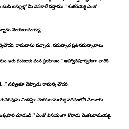
లసి బస్సుల్లో మీ వెనకాలే వస్తాము.” శంకరయ్య ఎంతో 
ుకొన్నాడు వెంకటరామయ్య..
్నచౌదరి, రామదాసు వచ్చారు. నమస్కార ప్రతినమస్కారాలు 
ం ఆరు గంటలకు మన ప్రయాణం.” ఆహ్వానపూర్వకంగా వారికి 
.” నవ్వుతూ చెప్పాడు రామన్న చౌదరి.
 చిరునగవును చిందిస్తూ వెంకటరామయ్య వదనంలోకి చూచారు.
వెళ్ళి ఒక్కసారి చూడండి.’’ ఎంతో వినయంగా కోరాడు వెంకటరామయ్య. 