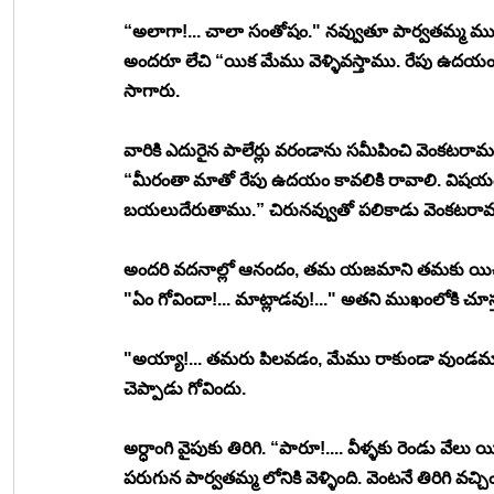
“అలాగా!... చాలా సంతోషం." నవ్వుతూ పార్వతమ్మ ము
అందరూ లేచి “యిక మేము వెళ్ళివస్తాము. రేపు ఉదయం
సాగారు.
వారికి ఎదురైన పాలేర్లు వరండాను సమీపించి వెంకటర
“మీరంతా మాతో రేపు ఉదయం కావలికి రావాలి. విషయం 
బయలుదేరుతాము.” చిరునవ్వుతో పలికాడు వెంకటరా
అందరి వదనాల్లో ఆనందం, తమ యజమాని తమకు యిచ్చి
"ఏం గోవిందా!... మాట్లాడవు!..." అతని ముఖంలోకి చ
"అయ్యా!... తమరు పిలవడం, మేము రాకుండా వుండమా!
చెప్పాడు గోవిందు. 
అర్ధాంగి వైపుకు తిరిగి. “పారూ!.... వీళ్ళకు రెండు వేలు య
పరుగున పార్వతమ్మ లోనికి వెళ్ళింది. వెంటనే తిరిగి వచ్చిం