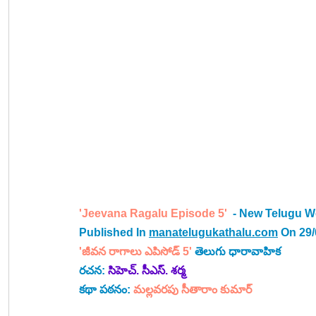
'Jeevana Ragalu Episode 5' 
 - New Telugu W
Published In 
manatelugukathalu.com
 On 29
'జీవన రాగాలు ఎపిసోడ్ 5' 
తెలుగు ధారావాహిక
రచన: 
సిహెచ్. సీఎస్. శర్మ
కథా పఠనం: 
మల్లవరపు సీతారాం కుమార్