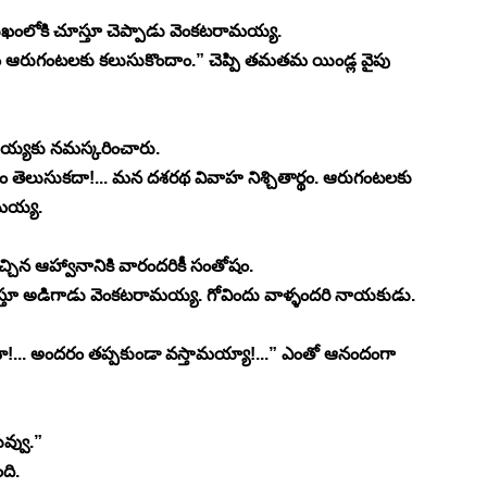
ఖంలోకి చూస్తూ చెప్పాడు వెంకటరామయ్య.
 ఆరుగంటలకు కలుసుకొందాం.” చెప్పి తమతమ యిండ్ల వైపు 
ామయ్యకు నమస్కరించారు.
తెలుసుకదా!... మన దశరథ వివాహ నిశ్చితార్థం. ఆరుగంటలకు 
మయ్య.
న ఆహ్వానానికి వారందరికీ సంతోషం. 
ూస్తూ అడిగాడు వెంకటరామయ్య. గోవిందు వాళ్ళందరి నాయకుడు.
... అందరం తప్పకుండా వస్తామయ్యా!...” ఎంతో ఆనందంగా 
ివ్వు.” 
ది. 