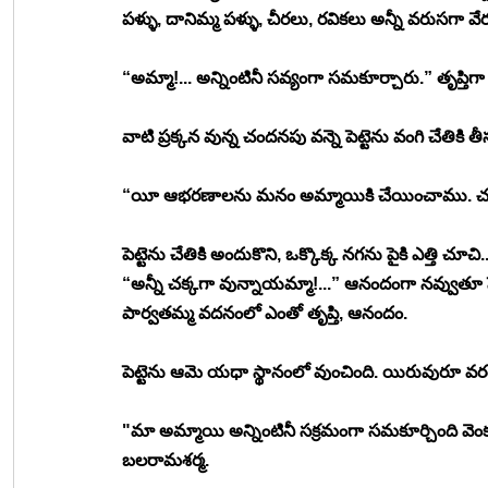
పళ్ళు, దానిమ్మ పళ్ళు, చీరలు, రవికలు అన్నీ వరుసగా వేరు
“అమ్మా!... అన్నింటినీ సవ్యంగా సమకూర్చారు.” తృప్తి
వాటి ప్రక్కన వున్న చందనపు వన్నె పెట్టెను వంగి చేతికి
“యీ ఆభరణాలను మనం అమ్మాయికి చేయించాము. చ
పెట్టెను చేతికి అందుకొని, ఒక్కొక్క నగను పైకి ఎత్తి 
“అన్నీ చక్కగా వున్నాయమ్మా!...” ఆనందంగా నవ్వుతూ పె
పార్వతమ్మ వదనంలో ఎంతో తృప్తి, ఆనందం.
పెట్టెను ఆమె యధా స్థానంలో వుంచింది. యిరువురూ వర
"మా అమ్మాయి అన్నింటినీ సక్రమంగా సమకూర్చింది వెం
బలరామశర్మ.