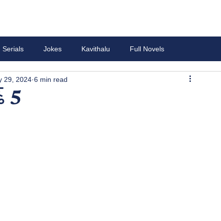
Serials
Jokes
Kavithalu
Full Novels
 29, 2024
6 min read
్ 5